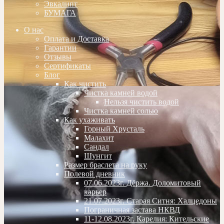
Эвкалипт
БУМАГА
О нас
Оплата и Доставка
Гарантии
Отзывы
Сертификаты
Блог
Как чистить
Чистка камней водой
Нельзя чистить водой
Чистка камней солью
Как ухаживать
Горный Хрусталь
Малахит
Сандал
Шунгит
Размер браслета на руку
Полевой дневник
07.06.2023г. Дёржа. Доломитовый
карьер
21.07.2023г. Старая Ситня: Халцедоны
Пограничная застава НКВД
11-12.08.2023г. Карелия: Кительские