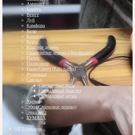
Амарант
Бамбук
Венге
Дуб
Камфора
Кедр
Кипарис
Кокос
Красное дерево
Окаменелое дерево (Дендролит)
Падук
Палисандр
Пало Санто (Palo Santo)
Рудракша
Сандал
Сандаловые бусы
Сандаловый браслет
Сандаловые четки
Хурма
Эбен (Эбеновое дерево)
Эвкалипт
БУМАГА
0
₽
0 товаров