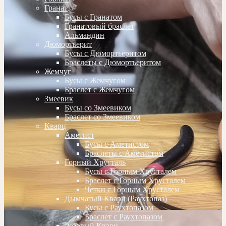
Гранат
Бусы с Гранатом
Гранатовый браслет
Альмандин
Дюмортьерит
Бусы с Дюмортьеритом
Браслеты с Дюмортьеритом
Жемчуг
Бусы с Жемчугом
Браслет с Жемчугом
Змеевик
Бусы со Змеевиком
Браслет со Змеевиком
Кварц
Аметист
Бусы с Аметистом
Браслеты с Аметистом
Горный Хрусталь
Бусы с Горным Хрусталем
Браслет с Горным Хрусталем
Четки с Горным Хрусталем
Дымчатый Кварц (Раухтопаз)
Бусы с Раухтопазом
Браслет с Раухтопазом
Розовый Кварц