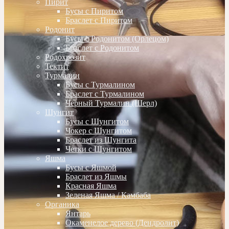
Пирит
Бусы с Пиритом
Браслет с Пиритом
Родонит
Бусы с Родонитом (Орлецом)
Браслет с Родонитом
Родохрозит
Тектит
Турмалин
Бусы с Турмалином
Браслет с Турмалином
Черный Турмалин (Шерл)
Шунгит
Бусы с Шунгитом
Чокер с Шунгитом
Браслет из Шунгита
Четки с Шунгитом
Яшма
Бусы с Яшмой
Браслет из Яшмы
Красная Яшма
Зеленая Яшма / Камбаба
Органика
Янтарь
Окаменелое дерево (Дендролит)