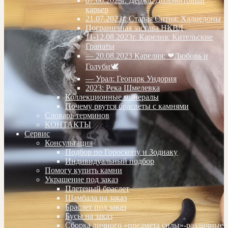
07.06.2023г. Дёржа. Доломитовый
карьер
21.07.2023г. Старая Ситня: Халцедоны
Пограничная застава НКВД
11-12.08.2023г. Карелия: Кительские
Гранаты
— 20.08.2023 Карелия: ❤Любовь и
Голуби🕊
— Урал: Геопарк Ундория
2023: Река Шмелевка
Коллекционные минералы
Почему рвутся браслеты с камнями
Словарь терминов
КОНТАКТЫ
Сервис
Консультация
Подбор по Гороскопу и Зодиаку
Индивидуальный подбор
Помогу купить камни
Украшение под заказ
Плетеный браслет
Шамбала на заказ
Браслет под заказ
Бусы на заказ
Сборка личного «предмета силы»-различные