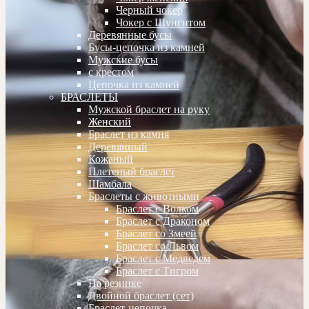
Черный чокер
Чокер с Шунгитом
Деревянные бусы
Бусы-цепочка из камней
Мужские бусы
с крестом
Цепочка из камней
БРАСЛЕТЫ
Мужской браслет на руку
Женский
Браслет из камня
Деревянный
Кожаный
Плетеный браслет
Шамбала
Браслеты с животными
Браслет с Волком
Браслет с Драконом
Браслет со Змеей
Браслет со Львом
Браслет с Медведем
Браслет с Тигром
На резинке
Двойной браслет (сет)
Браслет-цепочка