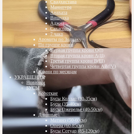
Свадхистана
Манипура
Анахата
Вишудха
Аджна
Сахасрара
7 чакр
Ароматы по Зодиаку
По группе крови
Первая группа крови О(I)
Вторая группа крови А(II)
Третья группа крови В(III)
Четвертая группа крови АВ(IV)
Камни по месяцам
УКРАШЕНИЯ
Новинки
БУСЫ
Короткие
Бусы Коллар (30-35см)
Бусы (35-40см)
Бусы Ожерелье (40-50см)
Длинные
Матинэ (50-60см)
Опера (60-85см)
Бусы Сотуар (85-120см)