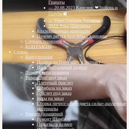
Гранаты
— 20.08.2023 Карелия: ❤Любовь и
Голуби🕊
— Урал: Геопарк Ундория
2023: Река Шмелевка
Коллекционные минералы
Почему рвутся браслеты с камнями
Словарь терминов
КОНТАКТЫ
Сервис
Консультация
Подбор по Гороскопу и Зодиаку
Индивидуальный подбор
Помогу купить камни
Украшение под заказ
Плетеный браслет
Шамбала на заказ
Браслет под заказ
Бусы на заказ
Сборка личного «предмета силы»-различные
материалы
Ремонт украшений
Ремонт Шамбала
Подогнать размер