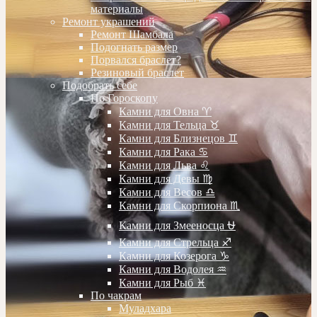
материалы
Ремонт украшений
Ремонт Шамбала
Подогнать размер
Порвался браслет?
Резиновый браслет
Подобрать себе
По Гороскопу
Камни для Овна ♈️
Камни для Тельца ♉️
Камни для Близнецов ♊️
Камни для Рака ♋️
Камни для Льва ♌️
Камни для Девы ♍️
Камни для Весов ♎️
Камни для Скорпиона ♏️
Камни для Змееносца ⛎
Камни для Стрельца ♐️
Камни для Козерога ♑️
Камни для Водолея ♒️
Камни для Рыб ♓️
По чакрам
Муладхара