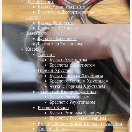
Дюмортьерит
Бусы с Дюмортьеритом
Браслеты с Дюмортьеритом
Жемчуг
Бусы с Жемчугом
Браслет с Жемчугом
Змеевик
Бусы со Змеевиком
Браслет со Змеевиком
Кварц
Аметист
Бусы с Аметистом
Браслеты с Аметистом
Горный Хрусталь
Бусы с Горным Хрусталем
Браслет с Горным Хрусталем
Четки с Горным Хрусталем
Дымчатый Кварц (Раухтопаз)
Бусы с Раухтопазом
Браслет с Раухтопазом
Розовый Кварц
Бусы с Розовым Кварцем
Браслет с Розовым Кварцем
Кварц с включениями Шерла (Турмалина)
Тигровый Глаз