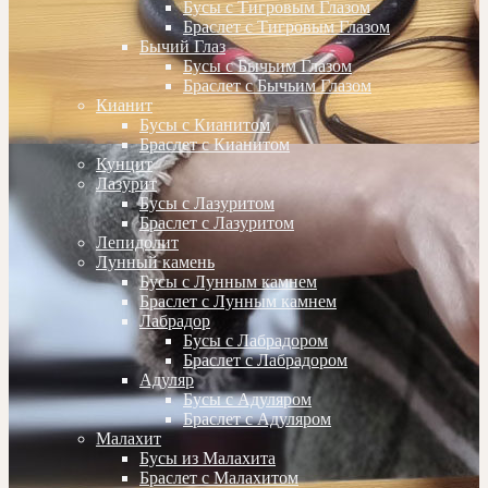
Бусы с Тигровым Глазом
Браслет с Тигровым Глазом
Бычий Глаз
Бусы с Бычьим Глазом
Браслет с Бычьим Глазом
Кианит
Бусы с Кианитом
Браслет с Кианитом
Кунцит
Лазурит
Бусы с Лазуритом
Браслет с Лазуритом
Лепидолит
Лунный камень
Бусы с Лунным камнем
Браслет с Лунным камнем
Лабрадор
Бусы с Лабрадором
Браслет с Лабрадором
Адуляр
Бусы с Адуляром
Браслет с Адуляром
Малахит
Бусы из Малахита
Браслет с Малахитом