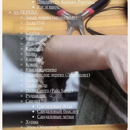
Перламутр, Коралл, Ракушка
Рог и проч.
из ДЕРЕВА
Запах дерева (ароматные)
Агар (Уд)
Амарант
Бамбук
Венге
Дуб
Камфора
Кедр
Кипарис
Кокос
Красное дерево
Окаменелое дерево (Дендролит)
Падук
Палисандр
Пало Санто (Palo Santo)
Рудракша
Сандал
Сандаловые бусы
Сандаловый браслет
Сандаловые четки
Хурма
Эбен (Эбеновое дерево)