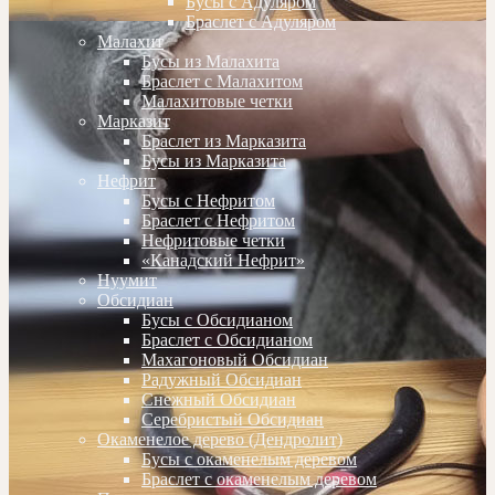
Бусы с Адуляром
Браслет с Адуляром
Малахит
Бусы из Малахита
Браслет с Малахитом
Малахитовые четки
Марказит
Браслет из Марказита
Бусы из Марказита
Нефрит
Бусы с Нефритом
Браслет с Нефритом
Нефритовые четки
«Канадский Нефрит»
Нуумит
Обсидиан
Бусы с Обсидианом
Браслет с Обсидианом
Махагоновый Обсидиан
Радужный Обсидиан
Снежный Обсидиан
Серебристый Обсидиан
Окаменелое дерево (Дендролит)
Бусы с окаменелым деревом
Браслет с окаменелым деревом