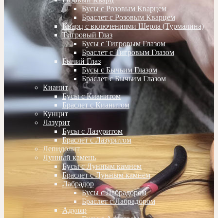
Бусы с Розовым Кварцем
Браслет с Розовым Кварцем
Кварц с включениями Шерла (Турмалина)
Тигровый Глаз
Бусы с Тигровым Глазом
Браслет с Тигровым Глазом
Бычий Глаз
Бусы с Бычьим Глазом
Браслет с Бычьим Глазом
Кианит
Бусы с Кианитом
Браслет с Кианитом
Кунцит
Лазурит
Бусы с Лазуритом
Браслет с Лазуритом
Лепидолит
Лунный камень
Бусы с Лунным камнем
Браслет с Лунным камнем
Лабрадор
Бусы с Лабрадором
Браслет с Лабрадором
Адуляр