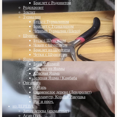
Браслет с Родонитом
Родохрозит
Тектит
Турмалин
Бусы с Турмалином
Браслет с Турмалином
Черный Турмалин (Шерл)
Шунгит
Бусы с Шунгитом
Чокер с Шунгитом
Браслет из Шунгита
Четки с Шунгитом
Яшма
Бусы с Яшмой
Браслет из Яшмы
Красная Яшма
Зеленая Яшма / Камбаба
Органика
Янтарь
Окаменелое дерево (Дендролит)
Перламутр, Коралл, Ракушка
Рог и проч.
из ДЕРЕВА
Запах дерева (ароматные)
Агар (Уд)