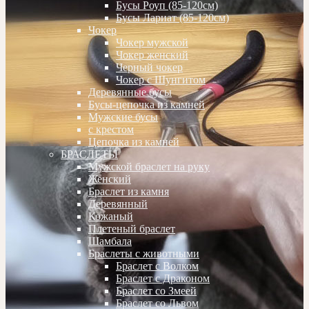
Бусы Роуп (85-120см)
Бусы Лариат (85-120см)
Чокер
Чокер мужской
Чокер женский
Черный чокер
Чокер с Шунгитом
Деревянные бусы
Бусы-цепочка из камней
Мужские бусы
с крестом
Цепочка из камней
БРАСЛЕТЫ
Мужской браслет на руку
Женский
Браслет из камня
Деревянный
Кожаный
Плетеный браслет
Шамбала
Браслеты с животными
Браслет с Волком
Браслет с Драконом
Браслет со Змеей
Браслет со Львом