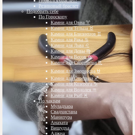
Порвался браслет?
Резиновый браслет
Подобрать себе
По Гороскопу
Камни для Овна ♈️
Камни для Тельца ♉️
Камни для Близнецов ♊️
Камни для Рака ♋️
Камни для Льва ♌️
Камни для Девы ♍️
Камни для Весов ♎️
Камни для Скорпиона ♏️
Камни для Змееносца ⛎
Камни для Стрельца ♐️
Камни для Козерога ♑️
Камни для Водолея ♒️
Камни для Рыб ♓️
По чакрам
Муладхара
Свадхистана
Манипура
Анахата
Вишудха
Аджна