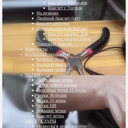
Браслет с Медведем
Браслет с Тигром
На резинке
Двойной браслет (сет)
Браслет-цепочка
Астрологический браслет
Браслет на руку Лев
Браслет на руку Овен
Чакровый браслет
Комплекты
БОЛЬШИЕ украшения
Большие бусы
Большой браслет
Большие четки
ЧЕТКИ
Деревянные четки
Четки православные
Перстные четки 10 бусин
Четки 30 бусин
Четки 33 зерна
Четки 108
Большие четки
Браслет четки
АКСЕССУАРЫ
Подвеска в авто / машину