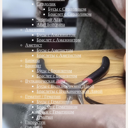
Сердолик
Бусы с Сердоликом
Браслет с Сердоликом
Черный Агат
Агат Ботсвана
Амазонит
Бусы с Амазонитом
Браслет с Амазонитом
Аметист
Бусы с Аметистом
Браслеты с Аметистом
Бирюза
Бронзит
Бусы с Бронзитом
Браслет с Бронзитом
Вулканическая Лава
Бусы с Вулканической Лавой
Браслеты с Вулканической Лавой
Гематит / Гематин
Бусы с Гематином
Браслет с Гематином
Четки с Гематином
Гематин
Гиперстен
Говлит