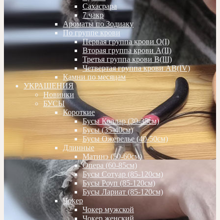
Сахасрара
7 чакр
Ароматы по Зодиаку
По группе крови
Первая группа крови О(I)
Вторая группа крови А(II)
Третья группа крови В(III)
Четвертая группа крови АВ(IV)
Камни по месяцам
УКРАШЕНИЯ
Новинки
БУСЫ
Короткие
Бусы Коллар (30-35см)
Бусы (35-40см)
Бусы Ожерелье (40-50см)
Длинные
Матинэ (50-60см)
Опера (60-85см)
Бусы Сотуар (85-120см)
Бусы Роуп (85-120см)
Бусы Лариат (85-120см)
Чокер
Чокер мужской
Чокер женский