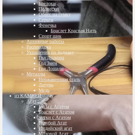
Брелоки
Подвески
Обвес на сумку
Серьги
Фенечка
Браслет Красная Нить
Спорт шик
Архивные работы
Распродажа
Украшения по Зодиаку
Год Дракона
Год Змеи
Год Лошади
Металлы
Нержавеющая сталь
Латунь
Медь
из КАМНЕЙ
Агат
Бусы с Агатом
Браслет с Агатом
Четки с Агатом
Голубой Агат
Индийский агат
Моховой Агат