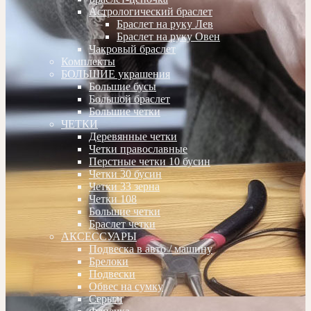
Астрологический браслет
Браслет на руку Лев
Браслет на руку Овен
Чакровый браслет
Комплекты
БОЛЬШИЕ украшения
Большие бусы
Большой браслет
Большие четки
ЧЕТКИ
Деревянные четки
Четки православные
Перстные четки 10 бусин
Четки 30 бусин
Четки 33 зерна
Четки 108
Большие четки
Браслет четки
АКСЕССУАРЫ
Подвеска в авто / машину
Брелоки
Подвески
Обвес на сумку
Серьги