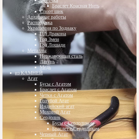
Фенечка
Браслет Красная Нить
Спорт шик
Архивные работы
Распродажа
Украшения по Зодиаку
Год Дракона
Год Змеи
Год Лошади
Металлы
Нержавеющая сталь
Латунь
Медь
из КАМНЕЙ
Агат
Бусы с Агатом
Браслет с Агатом
Четки с Агатом
Голубой Агат
Индийский агат
Моховой Агат
Сердолик
Бусы с Сердоликом
Браслет с Сердоликом
Черный Агат