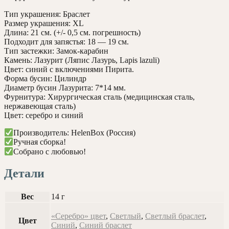
Тип украшения: Браслет
Размер украшения: XL
Длина: 21 см. (+/- 0,5 см. погрешность)
Подходит для запястья: 18 — 19 см.
Тип застежки: Замок-карабин
Камень: Лазурит (Ляпис Лазурь, Lapis lazuli)
Цвет: синий с включениями Пирита.
Форма бусин: Цилиндр
Диаметр бусин Лазурита: 7*14 мм.
Фурнитура: Хирургическая сталь (медицинская сталь,
нержавеющая сталь)
Цвет: серебро и синий
Производитель: HelenBox (Россия)
Ручная сборка!
Собрано с любовью!
Детали
Вес
14 г
«Серебро» цвет
,
Светлый
,
Светлый браслет
,
Цвет
Синий
,
Синий браслет