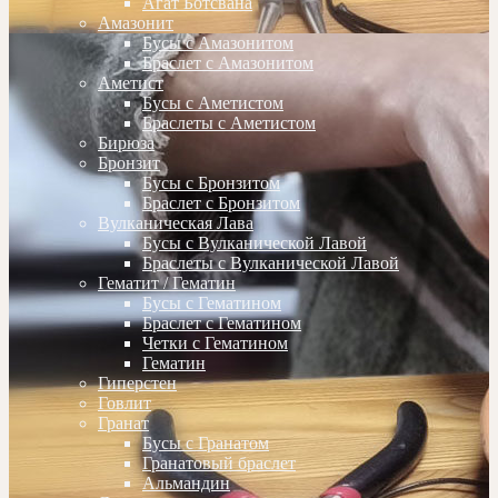
Агат Ботсвана
Амазонит
Бусы с Амазонитом
Браслет с Амазонитом
Аметист
Бусы с Аметистом
Браслеты с Аметистом
Бирюза
Бронзит
Бусы с Бронзитом
Браслет с Бронзитом
Вулканическая Лава
Бусы с Вулканической Лавой
Браслеты с Вулканической Лавой
Гематит / Гематин
Бусы с Гематином
Браслет с Гематином
Четки с Гематином
Гематин
Гиперстен
Говлит
Гранат
Бусы с Гранатом
Гранатовый браслет
Альмандин