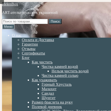
Перейти
Перейти
HelenBox
к
к
ART-ателье мужских украшений
навигации
содержимому
Искать:
Поиск
Меню
О нас
Оплата и Доставка
Гарантии
Отзывы
Сертификаты
Блог
Как чистить
Чистка камней водой
Нельзя чистить водой
Чистка камней солью
Как ухаживать
Горный Хрусталь
Малахит
Сандал
Шунгит
Размер браслета на руку
Полевой дневник