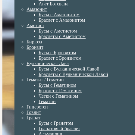
Агат Ботсвана
Амазонит
Бусы с Амазонитом
Браслет с Амазонитом
Аметист
Бусы с Аметистом
Браслеты с Аметистом
Бирюза
Бронзит
Бусы с Бронзитом
Браслет с Бронзитом
Вулканическая Лава
Бусы с Вулканической Лавой
Браслеты с Вулканической Лавой
Гематит / Гематин
Бусы с Гематином
Браслет с Гематином
Четки с Гематином
Гематин
Гиперстен
Говлит
Гранат
Бусы с Гранатом
Гранатовый браслет
Альмандин