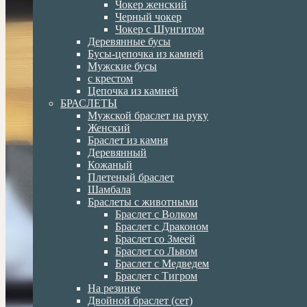
Чокер женский
Черный чокер
Чокер с Шунгитом
Деревянные бусы
Бусы-цепочка из камней
Мужские бусы
с крестом
Цепочка из камней
БРАСЛЕТЫ
Мужской браслет на руку
Женский
Браслет из камня
Деревянный
Кожаный
Плетеный браслет
Шамбала
Браслеты с животными
Браслет с Волком
Браслет с Драконом
Браслет со Змеей
Браслет со Львом
Браслет с Медведем
Браслет с Тигром
На резинке
Двойной браслет (сет)