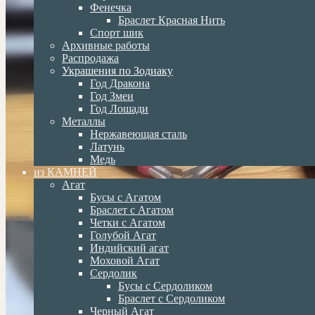
Фенечка
Браслет Красная Нить
Спорт шик
Архивные работы
Распродажа
Украшения по Зодиаку
Год Дракона
Год Змеи
Год Лошади
Металлы
Нержавеющая сталь
Латунь
Медь
из КАМНЕЙ
Агат
Бусы с Агатом
Браслет с Агатом
Четки с Агатом
Голубой Агат
Индийский агат
Моховой Агат
Сердолик
Бусы с Сердоликом
Браслет с Сердоликом
Черный Агат