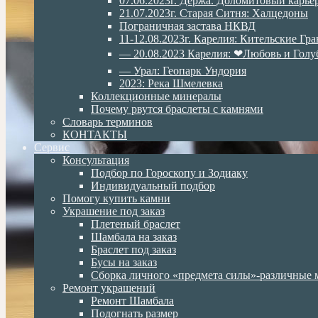
07.06.2023г. Дёржа. Доломитовый карье
21.07.2023г. Старая Ситня: Халцедоны
Пограничная застава НКВД
11-12.08.2023г. Карелия: Кительские Гр
— 20.08.2023 Карелия: ❤Любовь и Голу
— Урал: Геопарк Ундория
2023: Река Шмелевка
Коллекционные минералы
Почему рвутся браслеты с камнями
Словарь терминов
КОНТАКТЫ
Сервис
Консультация
Подбор по Гороскопу и Зодиаку
Индивидуальный подбор
Помогу купить камни
Украшение под заказ
Плетеный браслет
Шамбала на заказ
Браслет под заказ
Бусы на заказ
Сборка личного «предмета силы»-различные 
Ремонт украшений
Ремонт Шамбала
Подогнать размер