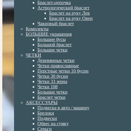
Браслет-цепочка
Астрологический браслет
Браслет на руку Лев
Браслет на руку Овен
Чакровый браслет
Комплекты
БОЛЬШИЕ украшения
Большие бусы
Большой браслет
Большие четки
ЧЕТКИ
Деревянные четки
Четки православные
Перстные четки 10 бусин
Четки 30 бусин
Четки 33 зерна
Четки 108
Большие четки
Браслет четки
АКСЕССУАРЫ
Подвеска в авто / машину
Брелоки
Подвески
Обвес на сумку
Серьги