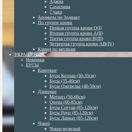
Аджна
Сахасрара
7 чакр
Ароматы по Зодиаку
По группе крови
Первая группа крови О(I)
Вторая группа крови А(II)
Третья группа крови В(III)
Четвертая группа крови АВ(IV)
Камни по месяцам
УКРАШЕНИЯ
Новинки
БУСЫ
Короткие
Бусы Коллар (30-35см)
Бусы (35-40см)
Бусы Ожерелье (40-50см)
Длинные
Матинэ (50-60см)
Опера (60-85см)
Бусы Сотуар (85-120см)
Бусы Роуп (85-120см)
Бусы Лариат (85-120см)
Чокер
Чокер мужской