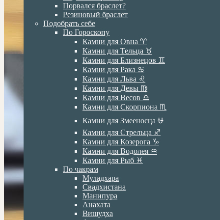
Порвался браслет?
Резиновый браслет
Подобрать себе
По Гороскопу
Камни для Овна ♈️
Камни для Тельца ♉️
Камни для Близнецов ♊️
Камни для Рака ♋️
Камни для Льва ♌️
Камни для Девы ♍️
Камни для Весов ♎️
Камни для Скорпиона ♏️
Камни для Змееносца ⛎
Камни для Стрельца ♐️
Камни для Козерога ♑️
Камни для Водолея ♒️
Камни для Рыб ♓️
По чакрам
Муладхара
Свадхистана
Манипура
Анахата
Вишудха