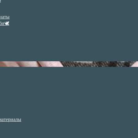
р
анаты
би🕊
материалы