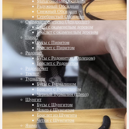
Махагоновый Обсидиан
Радужный Обсидиан
Снежный Обсидиан
Серебристый Обсидиан
Окаменелое дерево (Дендролит)
Бусы с окаменелым деревом
Браслет с окаменелым деревом
Пирит
Бусы с Пиритом
Браслет с Пиритом
Родонит
Бусы с Родонитом (Орлецом)
Браслет с Родонитом
Родохрозит
Тектит
Турмалин
Бусы с Турмалином
Браслет с Турмалином
Черный Турмалин (Шерл)
Шунгит
Бусы с Шунгитом
Чокер с Шунгитом
Браслет из Шунгита
Четки с Шунгитом
Яшма