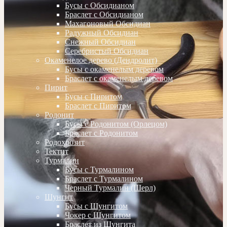
Бусы с Обсидианом
Браслет с Обсидианом
Махагоновый Обсидиан
Радужный Обсидиан
Снежный Обсидиан
Серебристый Обсидиан
Окаменелое дерево (Дендролит)
Бусы с окаменелым деревом
Браслет с окаменелым деревом
Пирит
Бусы с Пиритом
Браслет с Пиритом
Родонит
Бусы с Родонитом (Орлецом)
Браслет с Родонитом
Родохрозит
Тектит
Турмалин
Бусы с Турмалином
Браслет с Турмалином
Черный Турмалин (Шерл)
Шунгит
Бусы с Шунгитом
Чокер с Шунгитом
Браслет из Шунгита