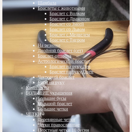
Шамбала
Браслеты с животными
Браслет с Волком
Браслет с Драконом
Браслет со Змеей
Браслет со Львом
Браслет с Медведем
Браслет с Тигром
На резинке
Двойной браслет (сет)
Браслет-цепочка
Астрологический браслет
Браслет на руку Лев
Браслет на руку Овен
Чакровый браслет
Бусы на руку
Комплекты
БОЛЬШИЕ украшения
Большие бусы
Большой браслет
Большие четки
ЧЕТКИ
Деревянные четки
Четки православные
Перстные четки 10 бусин