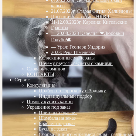
07.06.2023г. Дёржа. Доломитовый
карьер
21.07.2023г. Старая Ситня: Халцедоны
Пограничная застава НКВД
11-12.08.2023г. Карелия: Кительские
Гранаты
— 20.08.2023 Карелия: ❤Любовь и
Голуби🕊
— Урал: Геопарк Ундория
2023: Река Шмелевка
Коллекционные минералы
Почему рвутся браслеты с камнями
Словарь терминов
КОНТАКТЫ
Сервис
Консультация
Подбор по Гороскопу и Зодиаку
Индивидуальный подбор
Помогу купить камни
Украшение под заказ
Плетеный браслет
Шамбала на заказ
Браслет под заказ
Бусы на заказ
Сборка личного «предмета силы»-различные