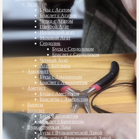
Агат
Бусы с Агатом
Браслет с Агатом
Четки с Агатом
Голубой Агат
Индийский агат
Моховой Агат
Сердолик
Бусы с Сердоликом
Браслет с Сердоликом
Черный Агат
Агат Ботсвана
Амазонит
Бусы с Амазонитом
Браслет с Амазонитом
Аметист
Бусы с Аметистом
Браслеты с Аметистом
Бирюза
Бронзит
Бусы с Бронзитом
Браслет с Бронзитом
Вулканическая Лава
Бусы с Вулканической Лавой
Браслеты с Вулканической Лавой