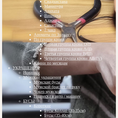
Свадхистана
Манипура
Анахата
Вишудха
Аджна
Сахасрара
7 чакр
Ароматы по Зодиаку
По группе крови
Первая группа крови О(I)
Вторая группа крови А(II)
Третья группа крови В(III)
Четвертая группа крови АВ(IV)
Камни по месяцам
УКРАШЕНИЯ
Новинки
Мужские украшения
Мужские бусы
Мужской браслет на руку
Чокер мужской
Подвеска в авто / машину
БУСЫ
Короткие
Бусы Коллар (30-35см)
Бусы (35-40см)