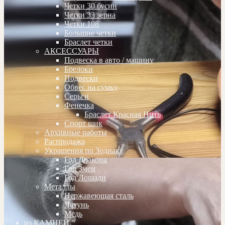
Четки 30 бусин
Четки 33 зерна
Четки 108
Большие четки
Браслет четки
АКСЕССУАРЫ
Подвеска в авто / машину
Брелоки
Подвески
Обвес на сумку
Серьги
Фенечка
Браслет Красная Нить
Спорт шик
Архивные работы
Распродажа
Украшения по Зодиаку
Год Дракона
Год Змеи
Год Лошади
Металлы
Нержавеющая сталь
Латунь
Медь
из КАМНЕЙ