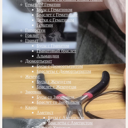
Гематит / Гематин
Бусы с Гематином
Браслет с Гематином
Четки с Гематином
Гематин
Гиперстен
Говлит
Гранат
Бусы с Гранатом
Гранатовый браслет
Альмандин
Дюмортьерит
Бусы с Дюмортьеритом
Браслеты с Дюмортьеритом
Жемчуг
Бусы с Жемчугом
Браслет с Жемчугом
Змеевик
Бусы со Змеевиком
Браслет со Змеевиком
Кварц
Аметист
Бусы с Аметистом
Браслеты с Аметистом
Горный Хрусталь