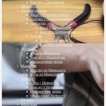
Браслет с Лазуритом
Лепидолит
Лунный камень
Бусы с Лунным камнем
Браслет с Лунным камнем
Лабрадор
Бусы с Лабрадором
Браслет с Лабрадором
Адуляр
Бусы с Адуляром
Браслет с Адуляром
Малахит
Бусы из Малахита
Браслет с Малахитом
Малахитовые четки
Марказит
Браслет из Марказита
Бусы из Марказита
Нефрит
Бусы с Нефритом
Браслет с Нефритом
Нефритовые четки
«Канадский Нефрит»
Нуумит
Обсидиан