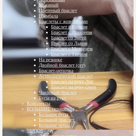
Кожаный
Плетеный браслет
Шамбала
Браслеты с животными
Браслет с Волком
Браслет с Драконом
Браслет со Змеей
Браслет со Львом
Браслет с Медведем
Браслет с Тигром
На резинке
Двойной браслет (сет)
Браслет-цепочка
Астрологический браслет
Браслет на руку Лев
Браслет на руку Овен
Чакровый браслет
Бусы на руку
Комплекты
БОЛЬШИЕ украшения
Большие бусы
Большой браслет
Большие четки
ЧЕТКИ