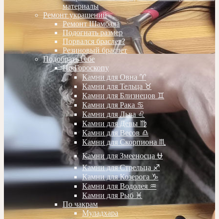
материалы
Ремонт украшений
Ремонт Шамбала
Подогнать размер
Порвался браслет?
Резиновый браслет
Подобрать себе
По Гороскопу
Камни для Овна ♈️
Камни для Тельца ♉️
Камни для Близнецов ♊️
Камни для Рака ♋️
Камни для Льва ♌️
Камни для Девы ♍️
Камни для Весов ♎️
Камни для Скорпиона ♏️
Камни для Змееносца ⛎
Камни для Стрельца ♐️
Камни для Козерога ♑️
Камни для Водолея ♒️
Камни для Рыб ♓️
По чакрам
Муладхара