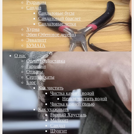
Рудракша
Сандал
Сандаловые бусы
Сандаловый браслет
Сандаловые четки
Хурма
Эбен (Эбеновое дерево)
Эвкалипт
БУМАГА
О нас
Оплата и Доставка
Гарантии
Отзывы
Сертификаты
Блог
Как чистить
Чистка камней водой
Нельзя чистить водой
Чистка камней солью
Как ухаживать
Горный Хрусталь
Малахит
Сандал
Шунгит