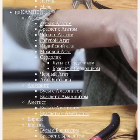
Латунь
Медь
из КАМНЕЙ
Агат
Бусы с Агатом
Браслет с Агатом
Четки с Агатом
Голубой Агат
Индийский агат
Моховой Агат
Сердолик
Бусы с Сердоликом
Браслет с Сердоликом
Черный Агат
Агат Ботсвана
Амазонит
Бусы с Амазонитом
Браслет с Амазонитом
Аметист
Бусы с Аметистом
Браслеты с Аметистом
Бирюза
Бронзит
Бусы с Бронзитом
Браслет с Бронзитом