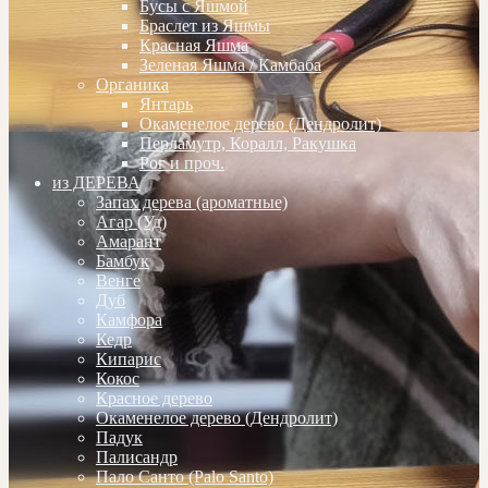
Бусы с Яшмой
Браслет из Яшмы
Красная Яшма
Зеленая Яшма / Камбаба
Органика
Янтарь
Окаменелое дерево (Дендролит)
Перламутр, Коралл, Ракушка
Рог и проч.
из ДЕРЕВА
Запах дерева (ароматные)
Агар (Уд)
Амарант
Бамбук
Венге
Дуб
Камфора
Кедр
Кипарис
Кокос
Красное дерево
Окаменелое дерево (Дендролит)
Падук
Палисандр
Пало Санто (Palo Santo)