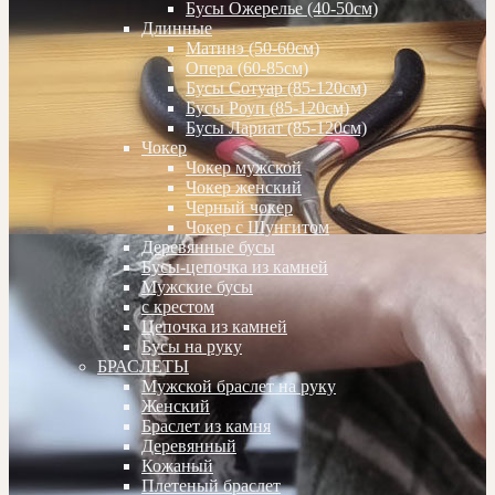
Бусы Ожерелье (40-50см)
Длинные
Матинэ (50-60см)
Опера (60-85см)
Бусы Сотуар (85-120см)
Бусы Роуп (85-120см)
Бусы Лариат (85-120см)
Чокер
Чокер мужской
Чокер женский
Черный чокер
Чокер с Шунгитом
Деревянные бусы
Бусы-цепочка из камней
Мужские бусы
с крестом
Цепочка из камней
Бусы на руку
БРАСЛЕТЫ
Мужской браслет на руку
Женский
Браслет из камня
Деревянный
Кожаный
Плетеный браслет