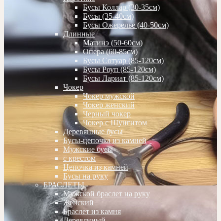
Бусы Коллар (30-35см)
Бусы (35-40см)
Бусы Ожерелье (40-50см)
Длинные
Матинэ (50-60см)
Опера (60-85см)
Бусы Сотуар (85-120см)
Бусы Роуп (85-120см)
Бусы Лариат (85-120см)
Чокер
Чокер мужской
Чокер женский
Черный чокер
Чокер с Шунгитом
Деревянные бусы
Бусы-цепочка из камней
Мужские бусы
с крестом
Цепочка из камней
Бусы на руку
БРАСЛЕТЫ
Мужской браслет на руку
Женский
Браслет из камня
Деревянный