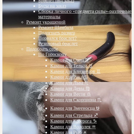
Браслет под заказ
Бусы на заказ
Сборка личного «предмета силы»-различные
материалы
Ремонт украшений
Ремонт Шамбала
Подогнать размер
Порвался браслет?
Резиновый браслет
Подобрать себе
По Гороскопу
Камни для Овна ♈️
Камни для Тельца ♉️
Камни для Близнецов ♊️
Камни для Рака ♋️
Камни для Льва ♌️
Камни для Девы ♍️
Камни для Весов ♎️
Камни для Скорпиона ♏️
Камни для Змееносца ⛎
Камни для Стрельца ♐️
Камни для Козерога ♑️
Камни для Водолея ♒️
Камни для Рыб ♓️