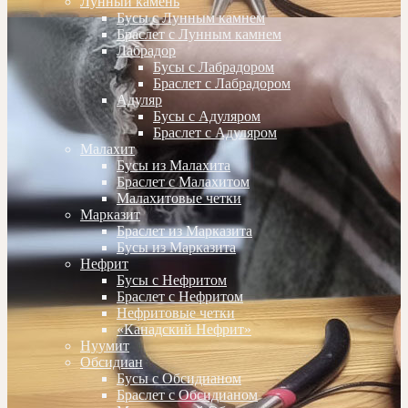
Лунный камень
Бусы с Лунным камнем
Браслет с Лунным камнем
Лабрадор
Бусы с Лабрадором
Браслет с Лабрадором
Адуляр
Бусы с Адуляром
Браслет с Адуляром
Малахит
Бусы из Малахита
Браслет с Малахитом
Малахитовые четки
Марказит
Браслет из Марказита
Бусы из Марказита
Нефрит
Бусы с Нефритом
Браслет с Нефритом
Нефритовые четки
«Канадский Нефрит»
Нуумит
Обсидиан
Бусы с Обсидианом
Браслет с Обсидианом