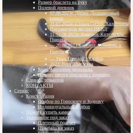
Размер браслета на руку
Полевой дневник
07.06.2023г. Дёржа. Доломитовый
карьер
21.07.2023г. Старая Ситня: Халцедоны
Пограничная застава НКВД
11-12.08.2023г. Карелия: Кительские
Гранаты
— 20.08.2023 Карелия: ❤Любовь и
Голуби🕊
— Урал: Геопарк Ундория
2023: Река Шмелевка
Коллекционные минералы
Почему рвутся браслеты с камнями
Словарь терминов
КОНТАКТЫ
Сервис
Консультация
Подбор по Гороскопу и Зодиаку
Индивидуальный подбор
Помогу купить камни
Украшение под заказ
Плетеный браслет
Шамбала на заказ