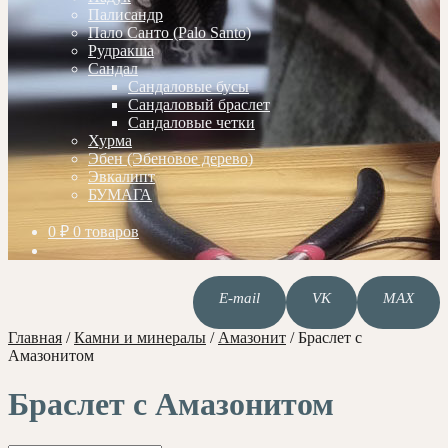
Палисандр
Пало Санто (Palo Santo)
Рудракша
Сандал
Сандаловые бусы
Сандаловый браслет
Сандаловые четки
Хурма
Эбен (Эбеновое дерево)
Эвкалипт
БУМАГА
0
₽
0 товаров
E-mail
VK
MAX
Главная
/
Камни и минералы
/
Амазонит
/
Браслет с
Амазонитом
Браслет с Амазонитом