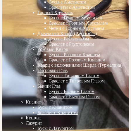
Бусы с Аметистом
Браслеты с Аметистом
Горный Хрусталь
Бусы с Горным Хрусталем
Браслет с Горным Хрусталем
Четки с Горным Хрусталем
Дымчатый Кварц (Раухтопаз)
Бусы с Раухтопазом
Браслет с Раухтопазом
Розовый Кварц
Бусы с Розовым Кварцем
Браслет с Розовым Кварцем
Кварц с включениями Шерла (Турмалина)
Тигровый Глаз
Бусы с Тигровым Глазом
Браслет с Тигровым Глазом
Бычий Глаз
Бусы с Бычьим Глазом
Браслет с Бычьим Глазом
Кианит
Бусы с Кианитом
Браслет с Кианитом
Кунцит
Лазурит
Бусы с Лазуритом