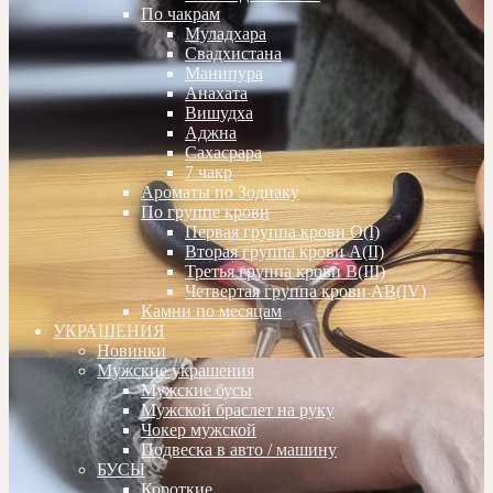
По чакрам
Муладхара
Свадхистана
Манипура
Анахата
Вишудха
Аджна
Сахасрара
7 чакр
Ароматы по Зодиаку
По группе крови
Первая группа крови О(I)
Вторая группа крови А(II)
Третья группа крови В(III)
Четвертая группа крови АВ(IV)
Камни по месяцам
УКРАШЕНИЯ
Новинки
Мужские украшения
Мужские бусы
Мужской браслет на руку
Чокер мужской
Подвеска в авто / машину
БУСЫ
Короткие