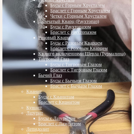
Бусы с Горным Хрусталем
Браслет с Горным Хрусталем
Четки с Горным Хрусталем
Дымчатый Кварц (Раухтопаз)
Бусы с Раухтопазом
Браслет с Раухтопазом
Розовый Кварц
Бусы с Розовым Кварцем
Браслет с Розовым Кварцем
Кварц с включениями Шерла (Турмалина)
Тигровый Глаз
Бусы с Тигровым Глазом
Браслет с Тигровым Глазом
Бычий Глаз
Бусы с Бычьим Глазом
Браслет с Бычьим Глазом
Кианит
Бусы с Кианитом
Браслет с Кианитом
Кунцит
Лазурит
Бусы с Лазуритом
Браслет с Лазуритом
Лепидолит