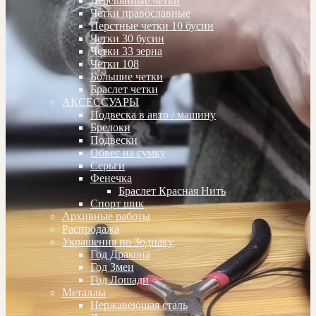
Деревянные четки
Четки православные
Перстные четки 10 бусин
Четки 30 бусин
Четки 33 зерна
Четки 108
Большие четки
Браслет четки
АКСЕССУАРЫ
Подвеска в авто / машину
Брелоки
Подвески
Обвес на сумку
Серьги
Фенечка
Браслет Красная Нить
Спорт шик
Архивные работы
Распродажа
Украшения по Зодиаку
Год Дракона
Год Змеи
Год Лошади
Металлы
Нержавеющая сталь