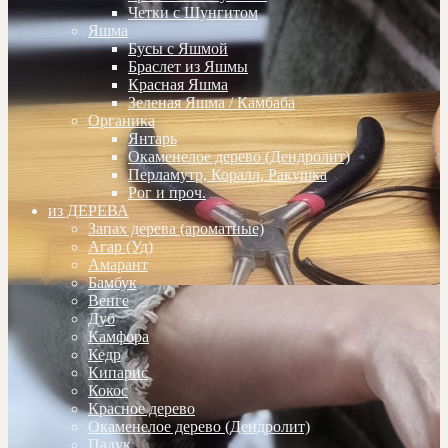
Четки с Шунгитом
Яшма
Бусы с Яшмой
Браслет из Яшмы
Красная Яшма
Зеленая Яшма / Камбаба
Органика
Янтарь
Окаменелое дерево (Дендролит)
Перламутр, Коралл, Ракушка
Рог и проч.
из ДЕРЕВА
Запах дерева (ароматные)
Агар (Уд)
Амарант
Бамбук
Венге
Дуб
Камфора
Кедр
Кипарис
Кокос
Красное дерево
Окаменелое дерево (Дендролит)
Падук