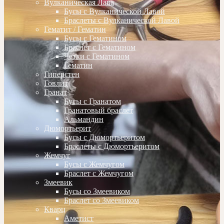
Вулканическая Лава
Бусы с Вулканической Лавой
Браслеты с Вулканической Лавой
Гематит / Гематин
Бусы с Гематином
Браслет с Гематином
Четки с Гематином
Гематин
Гиперстен
Говлит
Гранат
Бусы с Гранатом
Гранатовый браслет
Альмандин
Дюмортьерит
Бусы с Дюмортьеритом
Браслеты с Дюмортьеритом
Жемчуг
Бусы с Жемчугом
Браслет с Жемчугом
Змеевик
Бусы со Змеевиком
Браслет со Змеевиком
Кварц
Аметист