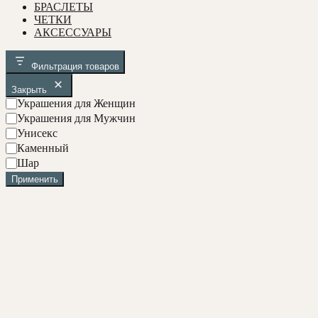
БРАСЛЕТЫ
ЧЕТКИ
АКСЕССУАРЫ
Фильтрация товаров
Закрыть
У
Украшения для Женщин
к
Украшения для Мужчин
р
Унисекс
а
С
Каменный
ш
о
Ф
Шар
е
с
о
н
Применить
т
р
и
а
м
я
в
а
б
у
с
и
н