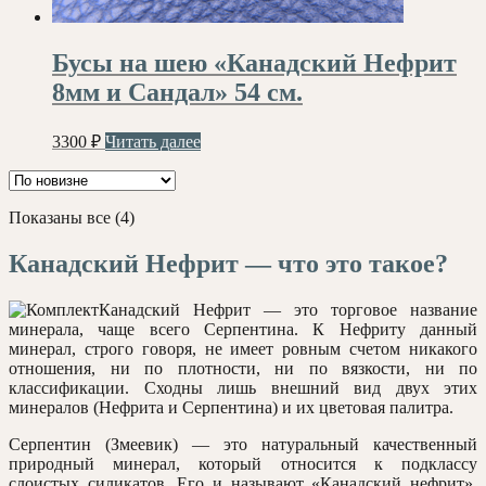
Бусы на шею «Канадский Нефрит
8мм и Сандал» 54 см.
3300
₽
Читать далее
Сортировка:
Показаны все (4)
самые
недавние
Канадский Нефрит — что это такое?
Канадский Нефрит — это торговое название
минерала, чаще всего Серпентина. К Нефриту данный
минерал, строго говоря, не имеет ровным счетом никакого
отношения, ни по плотности, ни по вязкости, ни по
классификации. Сходны лишь внешний вид двух этих
минералов (Нефрита и Серпентина) и их цветовая палитра.
Серпентин (Змеевик) — это натуральный качественный
природный минерал, который относится к подклассу
слоистых силикатов. Его и называют «Канадский нефрит».