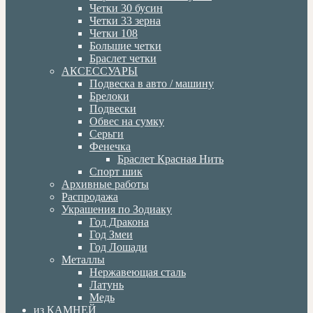
Четки 30 бусин
Четки 33 зерна
Четки 108
Большие четки
Браслет четки
АКСЕССУАРЫ
Подвеска в авто / машину
Брелоки
Подвески
Обвес на сумку
Серьги
Фенечка
Браслет Красная Нить
Спорт шик
Архивные работы
Распродажа
Украшения по Зодиаку
Год Дракона
Год Змеи
Год Лошади
Металлы
Нержавеющая сталь
Латунь
Медь
из КАМНЕЙ