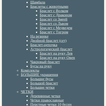
Шамбала
Браслеты с животными
Браслет с Волком
Браслет с Драконом
Браслет со Змеей
Браслет со Львом
Браслет с Медведем
Браслет с Тигром
На резинке
Двойной браслет (сет)
Браслет-цепочка
Астрологический браслет
Браслет на руку Лев
Браслет на руку Овен
Чакровый браслет
Бусы на руку
Комплекты
БОЛЬШИЕ украшения
Большие бусы
Большой браслет
Большие четки
ЧЕТКИ
Деревянные четки
Четки православные
Перстные четки 10 бусин