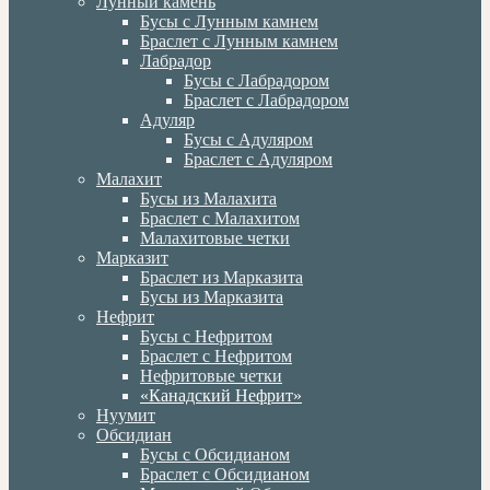
Лунный камень
Бусы с Лунным камнем
Браслет с Лунным камнем
Лабрадор
Бусы с Лабрадором
Браслет с Лабрадором
Адуляр
Бусы с Адуляром
Браслет с Адуляром
Малахит
Бусы из Малахита
Браслет с Малахитом
Малахитовые четки
Марказит
Браслет из Марказита
Бусы из Марказита
Нефрит
Бусы с Нефритом
Браслет с Нефритом
Нефритовые четки
«Канадский Нефрит»
Нуумит
Обсидиан
Бусы с Обсидианом
Браслет с Обсидианом