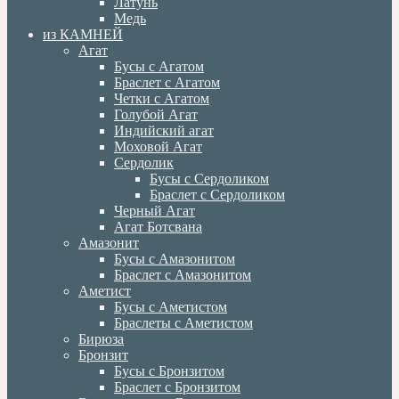
Латунь
Медь
из КАМНЕЙ
Агат
Бусы с Агатом
Браслет с Агатом
Четки с Агатом
Голубой Агат
Индийский агат
Моховой Агат
Сердолик
Бусы с Сердоликом
Браслет с Сердоликом
Черный Агат
Агат Ботсвана
Амазонит
Бусы с Амазонитом
Браслет с Амазонитом
Аметист
Бусы с Аметистом
Браслеты с Аметистом
Бирюза
Бронзит
Бусы с Бронзитом
Браслет с Бронзитом