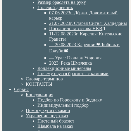
Размер браслета на руку
Полевой дневник
07.06.2023г. Дёржа. Доломитовый
карьер
21.07.2023г. Старая Ситня: Халцедоны
Пограничная застава НКВД
11-12.08.2023г. Карелия: Кительские
Гранаты
— 20.08.2023 Карелия: ❤Любовь и
Голуби🕊
— Урал: Геопарк Ундория
2023: Река Шмелевка
Коллекционные минералы
Почему рвутся браслеты с камнями
Словарь терминов
КОНТАКТЫ
Сервис
Консультация
Подбор по Гороскопу и Зодиаку
Индивидуальный подбор
Помогу купить камни
Украшение под заказ
Плетеный браслет
Шамбала на заказ