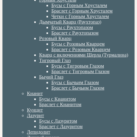
Бусы с Горным Хрусталем
Браслет с Горным Хрусталем
Четки с Горным Хрусталем
Дымчатый Кварц (Раухтопаз)
Бусы с Раухтопазом
Браслет с Раухтопазом
Розовый Кварц
Бусы с Розовым Кварцем
Браслет с Розовым Кварцем
Кварц с включениями Шерла (Турмалина)
Тигровый Глаз
Бусы с Тигровым Глазом
Браслет с Тигровым Глазом
Бычий Глаз
Бусы с Бычьим Глазом
Браслет с Бычьим Глазом
Кианит
Бусы с Кианитом
Браслет с Кианитом
Кунцит
Лазурит
Бусы с Лазуритом
Браслет с Лазуритом
Лепидолит