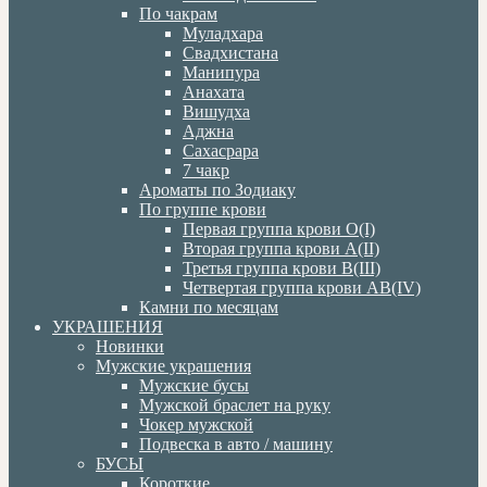
По чакрам
Муладхара
Свадхистана
Манипура
Анахата
Вишудха
Аджна
Сахасрара
7 чакр
Ароматы по Зодиаку
По группе крови
Первая группа крови О(I)
Вторая группа крови А(II)
Третья группа крови В(III)
Четвертая группа крови АВ(IV)
Камни по месяцам
УКРАШЕНИЯ
Новинки
Мужские украшения
Мужские бусы
Мужской браслет на руку
Чокер мужской
Подвеска в авто / машину
БУСЫ
Короткие