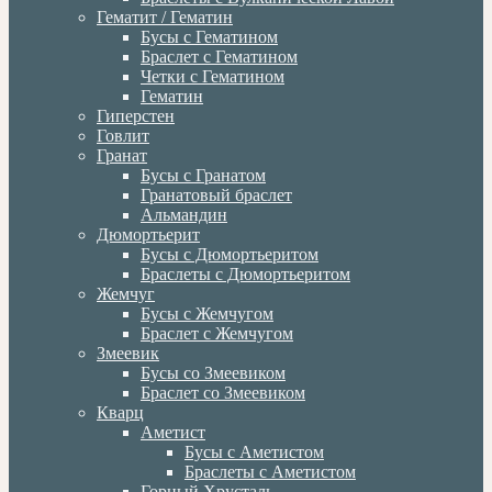
Гематит / Гематин
Бусы с Гематином
Браслет с Гематином
Четки с Гематином
Гематин
Гиперстен
Говлит
Гранат
Бусы с Гранатом
Гранатовый браслет
Альмандин
Дюмортьерит
Бусы с Дюмортьеритом
Браслеты с Дюмортьеритом
Жемчуг
Бусы с Жемчугом
Браслет с Жемчугом
Змеевик
Бусы со Змеевиком
Браслет со Змеевиком
Кварц
Аметист
Бусы с Аметистом
Браслеты с Аметистом
Горный Хрусталь