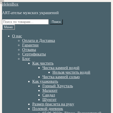
Перейти
Перейти
HelenBox
к
к
ART-ателье мужских украшений
навигации
содержимому
Искать:
Поиск
Меню
О нас
Оплата и Доставка
Гарантии
Отзывы
Сертификаты
Блог
Как чистить
Чистка камней водой
Нельзя чистить водой
Чистка камней солью
Как ухаживать
Горный Хрусталь
Малахит
Сандал
Шунгит
Размер браслета на руку
Полевой дневник