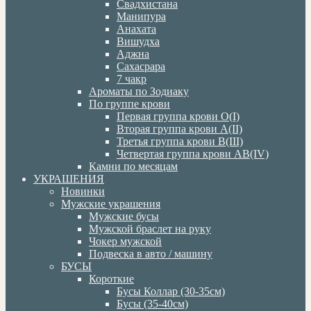
Свадхистана
Манипура
Анахата
Вишудха
Аджна
Сахасрара
7 чакр
Ароматы по Зодиаку
По группе крови
Первая группа крови О(I)
Вторая группа крови А(II)
Третья группа крови В(III)
Четвертая группа крови АВ(IV)
Камни по месяцам
УКРАШЕНИЯ
Новинки
Мужские украшения
Мужские бусы
Мужской браслет на руку
Чокер мужской
Подвеска в авто / машину
БУСЫ
Короткие
Бусы Коллар (30-35см)
Бусы (35-40см)