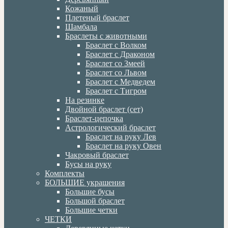
Кожаный
Плетеный браслет
Шамбала
Браслеты с животными
Браслет с Волком
Браслет с Драконом
Браслет со Змеей
Браслет со Львом
Браслет с Медведем
Браслет с Тигром
На резинке
Двойной браслет (сет)
Браслет-цепочка
Астрологический браслет
Браслет на руку Лев
Браслет на руку Овен
Чакровый браслет
Бусы на руку
Комплекты
БОЛЬШИЕ украшения
Большие бусы
Большой браслет
Большие четки
ЧЕТКИ