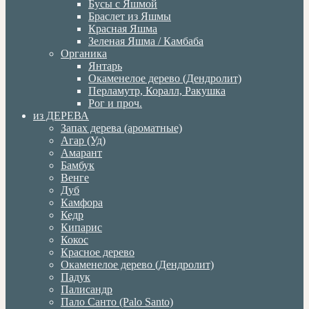
Бусы с Яшмой
Браслет из Яшмы
Красная Яшма
Зеленая Яшма / Камбаба
Органика
Янтарь
Окаменелое дерево (Дендролит)
Перламутр, Коралл, Ракушка
Рог и проч.
из ДЕРЕВА
Запах дерева (ароматные)
Агар (Уд)
Амарант
Бамбук
Венге
Дуб
Камфора
Кедр
Кипарис
Кокос
Красное дерево
Окаменелое дерево (Дендролит)
Падук
Палисандр
Пало Санто (Palo Santo)