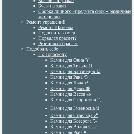
Браслет под заказ
Бусы на заказ
Сборка личного «предмета силы»-различные
материалы
Ремонт украшений
Ремонт Шамбала
Подогнать размер
Порвался браслет?
Резиновый браслет
Подобрать себе
По Гороскопу
Камни для Овна ♈️
Камни для Тельца ♉️
Камни для Близнецов ♊️
Камни для Рака ♋️
Камни для Льва ♌️
Камни для Девы ♍️
Камни для Весов ♎️
Камни для Скорпиона ♏️
Камни для Змееносца ⛎
Камни для Стрельца ♐️
Камни для Козерога ♑️
Камни для Водолея ♒️
Камни для Рыб ♓️