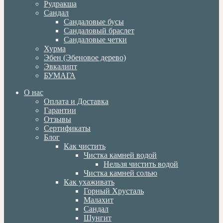
Рудракша
Сандал
Сандаловые бусы
Сандаловый браслет
Сандаловые четки
Хурма
Эбен (Эбеновое дерево)
Эвкалипт
БУМАГА
О нас
Оплата и Доставка
Гарантии
Отзывы
Сертификаты
Блог
Как чистить
Чистка камней водой
Нельзя чистить водой
Чистка камней солью
Как ухаживать
Горный Хрусталь
Малахит
Сандал
Шунгит