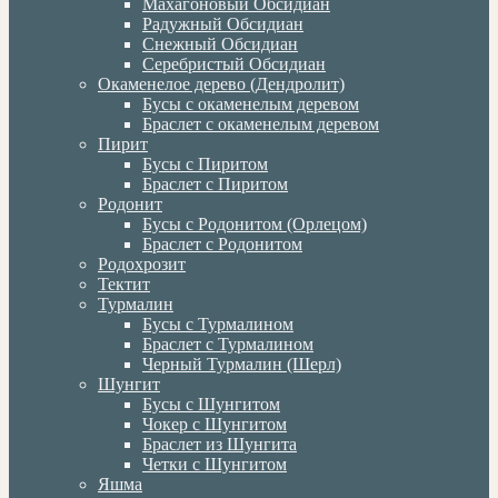
Махагоновый Обсидиан
Радужный Обсидиан
Снежный Обсидиан
Серебристый Обсидиан
Окаменелое дерево (Дендролит)
Бусы с окаменелым деревом
Браслет с окаменелым деревом
Пирит
Бусы с Пиритом
Браслет с Пиритом
Родонит
Бусы с Родонитом (Орлецом)
Браслет с Родонитом
Родохрозит
Тектит
Турмалин
Бусы с Турмалином
Браслет с Турмалином
Черный Турмалин (Шерл)
Шунгит
Бусы с Шунгитом
Чокер с Шунгитом
Браслет из Шунгита
Четки с Шунгитом
Яшма