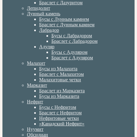
Браслет с Лазуритом
Лепидолит
Лунный камень
Бусы с Лунным камнем
Браслет с Лунным камнем
Лабрадор
Бусы с Лабрадором
Браслет с Лабрадором
Адуляр
Бусы с Адуляром
Браслет с Адуляром
Малахит
Бусы из Малахита
Браслет с Малахитом
Малахитовые четки
Марказит
Браслет из Марказита
Бусы из Марказита
Нефрит
Бусы с Нефритом
Браслет с Нефритом
Нефритовые четки
«Канадский Нефрит»
Нуумит
Обсидиан