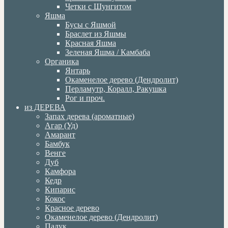
Четки с Шунгитом
Яшма
Бусы с Яшмой
Браслет из Яшмы
Красная Яшма
Зеленая Яшма / Камбаба
Органика
Янтарь
Окаменелое дерево (Дендролит)
Перламутр, Коралл, Ракушка
Рог и проч.
из ДЕРЕВА
Запах дерева (ароматные)
Агар (Уд)
Амарант
Бамбук
Венге
Дуб
Камфора
Кедр
Кипарис
Кокос
Красное дерево
Окаменелое дерево (Дендролит)
Падук