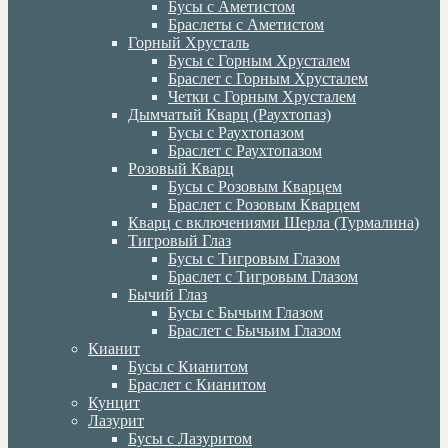
Бусы с Аметистом
Браслеты с Аметистом
Горный Хрусталь
Бусы с Горным Хрусталем
Браслет с Горным Хрусталем
Четки с Горным Хрусталем
Дымчатый Кварц (Раухтопаз)
Бусы с Раухтопазом
Браслет с Раухтопазом
Розовый Кварц
Бусы с Розовым Кварцем
Браслет с Розовым Кварцем
Кварц с включениями Шерла (Турмалина)
Тигровый Глаз
Бусы с Тигровым Глазом
Браслет с Тигровым Глазом
Бычий Глаз
Бусы с Бычьим Глазом
Браслет с Бычьим Глазом
Кианит
Бусы с Кианитом
Браслет с Кианитом
Кунцит
Лазурит
Бусы с Лазуритом