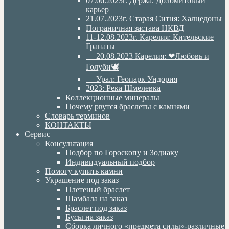
07.06.2023г. Дёржа. Доломитовый
карьер
21.07.2023г. Старая Ситня: Халцедоны
Пограничная застава НКВД
11-12.08.2023г. Карелия: Кительские
Гранаты
— 20.08.2023 Карелия: ❤Любовь и
Голуби🕊
— Урал: Геопарк Ундория
2023: Река Шмелевка
Коллекционные минералы
Почему рвутся браслеты с камнями
Словарь терминов
КОНТАКТЫ
Сервис
Консультация
Подбор по Гороскопу и Зодиаку
Индивидуальный подбор
Помогу купить камни
Украшение под заказ
Плетеный браслет
Шамбала на заказ
Браслет под заказ
Бусы на заказ
Сборка личного «предмета силы»-различные