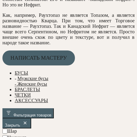
Но это не Нефрит.
Как, например, Раухтопаз не является Топазом, а является
разновидностью Кварца. При том, что имеет Торговое
название — Раухтопаз. Так и Канадский Нефрит — является
чаще всего Серпентином, но Нефритом не является. Просто
внешне очень схож по цвету и текстуре, вот и получил в
народе такое название.
НАПИСАТЬ МАСТЕРУ
БУСЫ
-
Мужские бусы
- Женские бусы
БРАСЛЕТЫ
ЧЕТКИ
АКСЕССУАРЫ
Фильтрация товаров
Закрыть
Ф
Шар
о