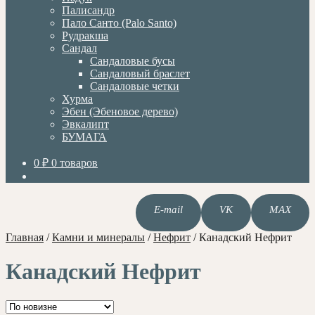
Палисандр
Пало Санто (Palo Santo)
Рудракша
Сандал
Сандаловые бусы
Сандаловый браслет
Сандаловые четки
Хурма
Эбен (Эбеновое дерево)
Эвкалипт
БУМАГА
0
₽
0 товаров
E-mail
VK
MAX
Главная
/
Камни и минералы
/
Нефрит
/
Канадский Нефрит
Канадский Нефрит