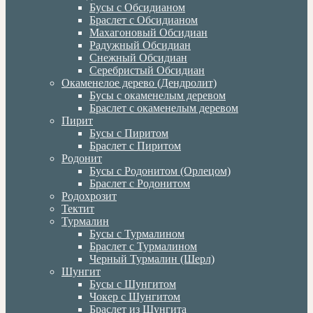
Бусы с Обсидианом
Браслет с Обсидианом
Махагоновый Обсидиан
Радужный Обсидиан
Снежный Обсидиан
Серебристый Обсидиан
Окаменелое дерево (Дендролит)
Бусы с окаменелым деревом
Браслет с окаменелым деревом
Пирит
Бусы с Пиритом
Браслет с Пиритом
Родонит
Бусы с Родонитом (Орлецом)
Браслет с Родонитом
Родохрозит
Тектит
Турмалин
Бусы с Турмалином
Браслет с Турмалином
Черный Турмалин (Шерл)
Шунгит
Бусы с Шунгитом
Чокер с Шунгитом
Браслет из Шунгита