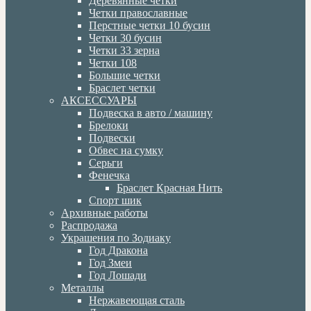
Деревянные четки
Четки православные
Перстные четки 10 бусин
Четки 30 бусин
Четки 33 зерна
Четки 108
Большие четки
Браслет четки
АКСЕССУАРЫ
Подвеска в авто / машину
Брелоки
Подвески
Обвес на сумку
Серьги
Фенечка
Браслет Красная Нить
Спорт шик
Архивные работы
Распродажа
Украшения по Зодиаку
Год Дракона
Год Змеи
Год Лошади
Металлы
Нержавеющая сталь