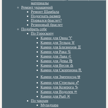
материалы
Ремонт украшений
Ремонт Шамбала
Подогнать размер
Порвался браслет?
Резиновый браслет
Подобрать себе
По Гороскопу
Камни для Овна ♈️
Камни для Тельца ♉️
Камни для Близнецов ♊️
Камни для Рака ♋️
Камни для Льва ♌️
Камни для Девы ♍️
Камни для Весов ♎️
Камни для Скорпиона ♏️
Камни для Змееносца ⛎
Камни для Стрельца ♐️
Камни для Козерога ♑️
Камни для Водолея ♒️
Камни для Рыб ♓️
По чакрам
Муладхара