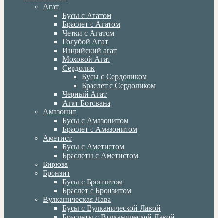
Агат
Бусы с Агатом
Браслет с Агатом
Четки с Агатом
Голубой Агат
Индийский агат
Моховой Агат
Сердолик
Бусы с Сердоликом
Браслет с Сердоликом
Черный Агат
Агат Ботсвана
Амазонит
Бусы с Амазонитом
Браслет с Амазонитом
Аметист
Бусы с Аметистом
Браслеты с Аметистом
Бирюза
Бронзит
Бусы с Бронзитом
Браслет с Бронзитом
Вулканическая Лава
Бусы с Вулканической Лавой
Браслеты с Вулканической Лавой