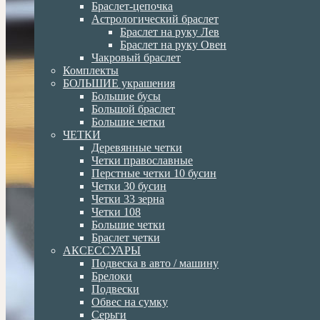
Браслет-цепочка
Астрологический браслет
Браслет на руку Лев
Браслет на руку Овен
Чакровый браслет
Комплекты
БОЛЬШИЕ украшения
Большие бусы
Большой браслет
Большие четки
ЧЕТКИ
Деревянные четки
Четки православные
Перстные четки 10 бусин
Четки 30 бусин
Четки 33 зерна
Четки 108
Большие четки
Браслет четки
АКСЕССУАРЫ
Подвеска в авто / машину
Брелоки
Подвески
Обвес на сумку
Серьги