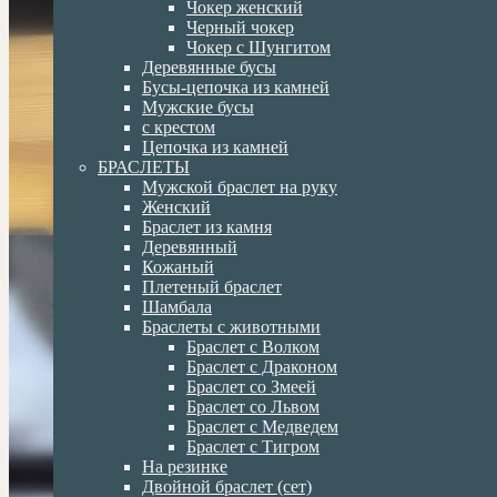
Чокер женский
Черный чокер
Чокер с Шунгитом
Деревянные бусы
Бусы-цепочка из камней
Мужские бусы
с крестом
Цепочка из камней
БРАСЛЕТЫ
Мужской браслет на руку
Женский
Браслет из камня
Деревянный
Кожаный
Плетеный браслет
Шамбала
Браслеты с животными
Браслет с Волком
Браслет с Драконом
Браслет со Змеей
Браслет со Львом
Браслет с Медведем
Браслет с Тигром
На резинке
Двойной браслет (сет)