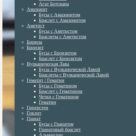
Агат Ботсвана
Амазонит
Бусы с Амазонитом
Браслет с Амазонитом
Аметист
Бусы с Аметистом
Браслеты с Аметистом
Бирюза
Бронзит
Бусы с Бронзитом
Браслет с Бронзитом
Вулканическая Лава
Бусы с Вулканической Лавой
Браслеты с Вулканической Лавой
Гематит / Гематин
Бусы с Гематином
Браслет с Гематином
Четки с Гематином
Гематин
Гиперстен
Говлит
Гранат
Бусы с Гранатом
Гранатовый браслет
Альмандин