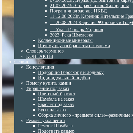
07.06.2023г. Дёржа. Доломитовый карье
21.07.2023г. Старая Ситня: Халцедоны
Пограничная застава НКВД
11-12.08.2023г. Карелия: Кительские Гр
— 20.08.2023 Карелия: ❤Любовь и Голу
— Урал: Геопарк Ундория
2023: Река Шмелевка
Коллекционные минералы
Почему рвутся браслеты с камнями
Словарь терминов
КОНТАКТЫ
Сервис
Консультация
Подбор по Гороскопу и Зодиаку
Индивидуальный подбор
Помогу купить камни
Украшение под заказ
Плетеный браслет
Шамбала на заказ
Браслет под заказ
Бусы на заказ
Сборка личного «предмета силы»-различные 
Ремонт украшений
Ремонт Шамбала
Подогнать размер