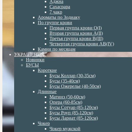
Аджна
Сахасрара
7 чакр
Ароматы по Зодиаку
По группе крови
Первая группа крови О(I)
Вторая группа крови А(II)
Третья группа крови В(III)
Четвертая группа крови АВ(IV)
Камни по месяцам
УКРАШЕНИЯ
Новинки
БУСЫ
Короткие
Бусы Коллар (30-35см)
Бусы (35-40см)
Бусы Ожерелье (40-50см)
Длинные
Матинэ (50-60см)
Опера (60-85см)
Бусы Сотуар (85-120см)
Бусы Роуп (85-120см)
Бусы Лариат (85-120см)
Чокер
Чокер мужской