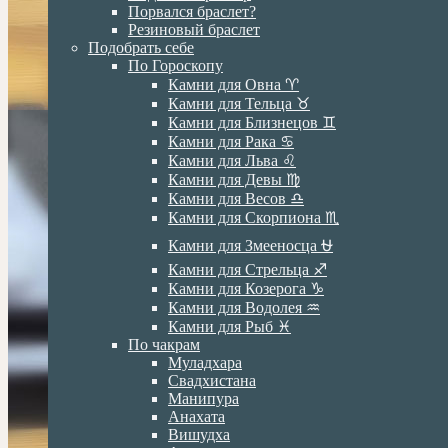
Порвался браслет?
Резиновый браслет
Подобрать себе
По Гороскопу
Камни для Овна ♈️
Камни для Тельца ♉️
Камни для Близнецов ♊️
Камни для Рака ♋️
Камни для Льва ♌️
Камни для Девы ♍️
Камни для Весов ♎️
Камни для Скорпиона ♏️
Камни для Змееносца ⛎
Камни для Стрельца ♐️
Камни для Козерога ♑️
Камни для Водолея ♒️
Камни для Рыб ♓️
По чакрам
Муладхара
Свадхистана
Манипура
Анахата
Вишудха