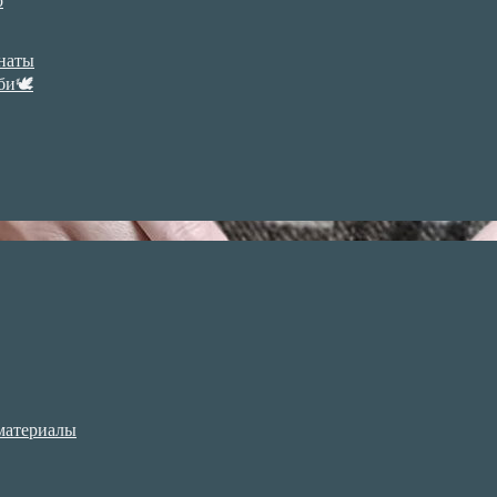
р
анаты
би🕊
материалы