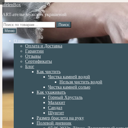
Перейти
Перейти
HelenBox
к
к
ART-ателье мужских украшений
навигации
содержимому
Искать:
Поиск
Меню
О нас
Оплата и Доставка
Гарантии
Отзывы
Сертификаты
Блог
Как чистить
Чистка камней водой
Нельзя чистить водой
Чистка камней солью
Как ухаживать
Горный Хрусталь
Малахит
Сандал
Шунгит
Размер браслета на руку
Полевой дневник