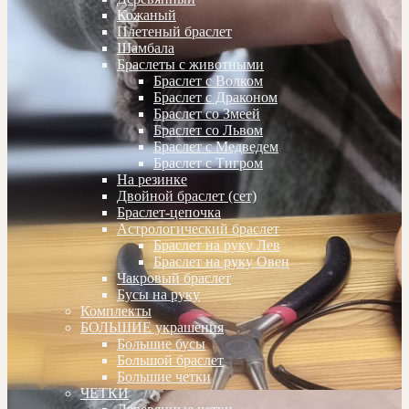
Кожаный
Плетеный браслет
Шамбала
Браслеты с животными
Браслет с Волком
Браслет с Драконом
Браслет со Змеей
Браслет со Львом
Браслет с Медведем
Браслет с Тигром
На резинке
Двойной браслет (сет)
Браслет-цепочка
Астрологический браслет
Браслет на руку Лев
Браслет на руку Овен
Чакровый браслет
Бусы на руку
Комплекты
БОЛЬШИЕ украшения
Большие бусы
Большой браслет
Большие четки
ЧЕТКИ