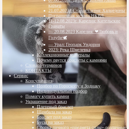
07.06.2023г. Дёржа. Доломитовый
карьер
21.07.2023г. Старая Ситня: Халцедоны
Пограничная застава НКВД
11-12.08.2023г. Карелия: Кительские
Гранаты
— 20.08.2023 Карелия: ❤Любовь и
Голуби🕊
— Урал: Геопарк Ундория
2023: Река Шмелевка
Коллекционные минералы
Почему рвутся браслеты с камнями
Словарь терминов
КОНТАКТЫ
Сервис
Консультация
Подбор по Гороскопу и Зодиаку
Индивидуальный подбор
Помогу купить камни
Украшение под заказ
Плетеный браслет
Шамбала на заказ
Браслет под заказ
Бусы на заказ
Сборка личного «предмета силы»-различные