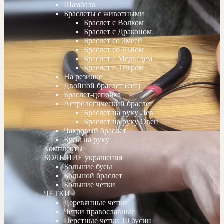
Шамбала
Браслеты с животными
Браслет с Волком
Браслет с Драконом
Браслет со Змеей
Браслет со Львом
Браслет с Медведем
Браслет с Тигром
На резинке
Двойной браслет (сет)
Браслет-цепочка
Астрологический браслет
Браслет на руку Лев
Браслет на руку Овен
Чакровый браслет
Бусы на руку
Комплекты
БОЛЬШИЕ украшения
Большие бусы
Большой браслет
Большие четки
ЧЕТКИ
Деревянные четки
Четки православные
Перстные четки 10 бусин