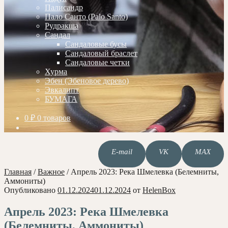
Палисандр
Пало Санто (Palo Santo)
Рудракша
Сандал
Сандаловые бусы
Сандаловый браслет
Сандаловые четки
Хурма
Эбен (Эбеновое дерево)
Эвкалипт
БУМАГА
0
₽
0 товаров
E-mail
VK
MAX
Главная
/
Важное
/
Апрель 2023: Река Шмелевка (Белемниты,
Аммониты)
Опубликовано
01.12.2024
01.12.2024
от
HelenBox
Апрель 2023: Река Шмелевка
(Белемниты, Аммониты)