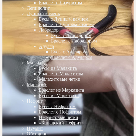
Браслет с Лазуритом
Лепидолит
Лунный камень
Бусы с Лунным камнем
Браслет с Лунным камнем
Лабрадор
Бусы с Лабрадором
Браслет с Лабрадором
Адуляр
Бусы с Адуляром
Браслет с Адуляром
Малахит
Бусы из Малахита
Браслет с Малахитом
Малахитовые четки
Марказит
Браслет из Марказита
Бусы из Марказита
Нефрит
Бусы с Нефритом
Браслет с Нефритом
Нефритовые четки
«Канадский Нефрит»
Нуумит
Обсидиан