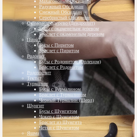
Махагоновый Обсидиан
Радужный Обсидиан
Снежный Обсидиан
Серебристый Обсидиан
Окаменелое дерево (Дендролит)
Бусы с окаменелым деревом
Браслет с окаменелым деревом
Пирит
Бусы с Пиритом
Браслет с Пиритом
Родонит
Бусы с Родонитом (Орлецом)
Браслет с Родонитом
Родохрозит
Тектит
Турмалин
Бусы с Турмалином
Браслет с Турмалином
Черный Турмалин (Шерл)
Шунгит
Бусы с Шунгитом
Чокер с Шунгитом
Браслет из Шунгита
Четки с Шунгитом
Яшма