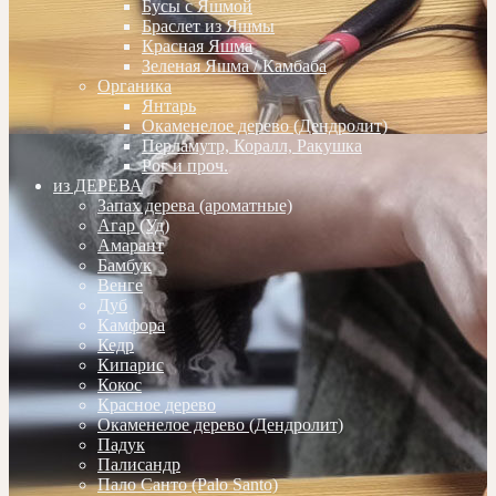
Бусы с Яшмой
Браслет из Яшмы
Красная Яшма
Зеленая Яшма / Камбаба
Органика
Янтарь
Окаменелое дерево (Дендролит)
Перламутр, Коралл, Ракушка
Рог и проч.
из ДЕРЕВА
Запах дерева (ароматные)
Агар (Уд)
Амарант
Бамбук
Венге
Дуб
Камфора
Кедр
Кипарис
Кокос
Красное дерево
Окаменелое дерево (Дендролит)
Падук
Палисандр
Пало Санто (Palo Santo)