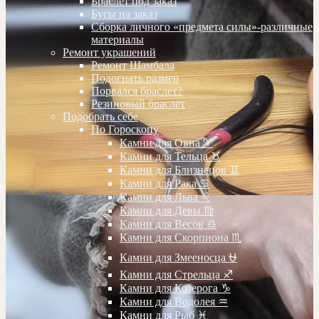
Браслет под заказ
Бусы на заказ
Сборка личного «предмета силы»-различные
материалы
Ремонт украшений
Ремонт Шамбала
Подогнать размер
Порвался браслет?
Резиновый браслет
Подобрать себе
По Гороскопу
Камни для Овна ♈️
Камни для Тельца ♉️
Камни для Близнецов ♊️
Камни для Рака ♋️
Камни для Льва ♌️
Камни для Девы ♍️
Камни для Весов ♎️
Камни для Скорпиона ♏️
Камни для Змееносца ⛎
Камни для Стрельца ♐️
Камни для Козерога ♑️
Камни для Водолея ♒️
Камни для Рыб ♓️