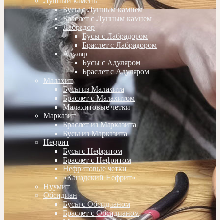
Лунный камень
Бусы с Лунным камнем
Браслет с Лунным камнем
Лабрадор
Бусы с Лабрадором
Браслет с Лабрадором
Адуляр
Бусы с Адуляром
Браслет с Адуляром
Малахит
Бусы из Малахита
Браслет с Малахитом
Малахитовые четки
Марказит
Браслет из Марказита
Бусы из Марказита
Нефрит
Бусы с Нефритом
Браслет с Нефритом
Нефритовые четки
«Канадский Нефрит»
Нуумит
Обсидиан
Бусы с Обсидианом
Браслет с Обсидианом