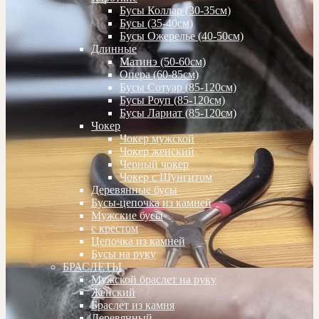
Бусы Коллар (30-35см)
Бусы (35-40см)
Бусы Ожерелье (40-50см)
Длинные
Матинэ (50-60см)
Опера (60-85см)
Бусы Сотуар (85-120см)
Бусы Роуп (85-120см)
Бусы Лариат (85-120см)
Чокер
Чокер мужской
Чокер женский
Черный чокер
Чокер с Шунгитом
Деревянные бусы
Бусы-цепочка из камней
Мужские бусы
с крестом
Цепочка из камней
Бусы на руку
БРАСЛЕТЫ
Мужской браслет на руку
Женский
Браслет из камня
Деревянный