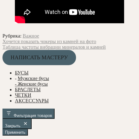
Рубрика:
Важное
Навигация
Предыдущая
Хочется показать чокеры из камней на фото
запись:
Следующая
Таблица частоты вибрации минералов и камней
по
запись:
НАПИСАТЬ МАСТЕРУ
записям
БУСЫ
-
Мужские бусы
- Женские бусы
БРАСЛЕТЫ
ЧЕТКИ
АКСЕССУАРЫ
Фильтрация товаров
Закрыть
Применить