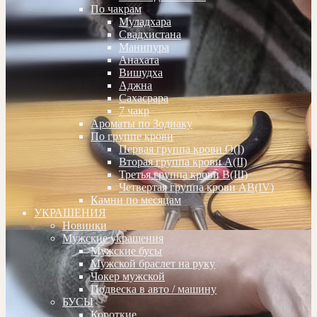
По чакрам
Муладхара
Свадхистана
Манипура
Анахата
Вишудха
Аджна
Сахасрара
7 чакр
Ароматы по Зодиаку
По группе крови
Первая группа крови О(I)
Вторая группа крови А(II)
Третья группа крови В(III)
Четвертая группа крови АВ(IV)
Камни по месяцам
УКРАШЕНИЯ
Новинки
Мужские украшения
Мужские бусы
Мужской браслет на руку
Чокер мужской
Подвеска в авто / машину
БУСЫ
Короткие