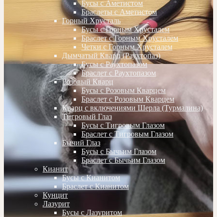
Бусы с Аметистом
Браслеты с Аметистом
Горный Хрусталь
Бусы с Горным Хрусталем
Браслет с Горным Хрусталем
Четки с Горным Хрусталем
Дымчатый Кварц (Раухтопаз)
Бусы с Раухтопазом
Браслет с Раухтопазом
Розовый Кварц
Бусы с Розовым Кварцем
Браслет с Розовым Кварцем
Кварц с включениями Шерла (Турмалина)
Тигровый Глаз
Бусы с Тигровым Глазом
Браслет с Тигровым Глазом
Бычий Глаз
Бусы с Бычьим Глазом
Браслет с Бычьим Глазом
Кианит
Бусы с Кианитом
Браслет с Кианитом
Кунцит
Лазурит
Бусы с Лазуритом