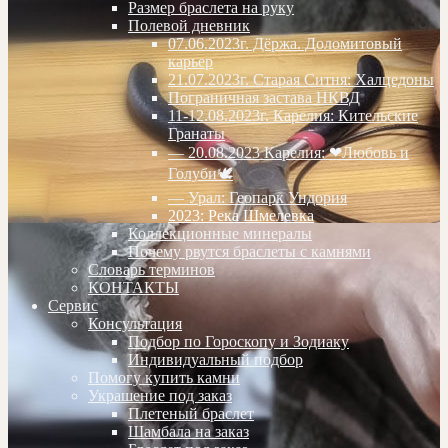
Размер браслета на руку
Полевой дневник
07.06.2023г. Дёржа. Доломитовый
карьер
21.07.2023г. Старая Ситня: Халцедоны
Пограничная застава НКВД
11-12.08.2023г. Карелия: Кительские
Гранаты
— 20.08.2023 Карелия: ❤Любовь и
Голуби🕊
— Урал: Геопарк Ундория
2023: Река Шмелевка
Коллекционные минералы
Почему рвутся браслеты с камнями
Словарь терминов
КОНТАКТЫ
Сервис
Консультация
Подбор по Гороскопу и Зодиаку
Индивидуальный подбор
Помогу купить камни
Украшение под заказ
Плетеный браслет
Шамбала на заказ