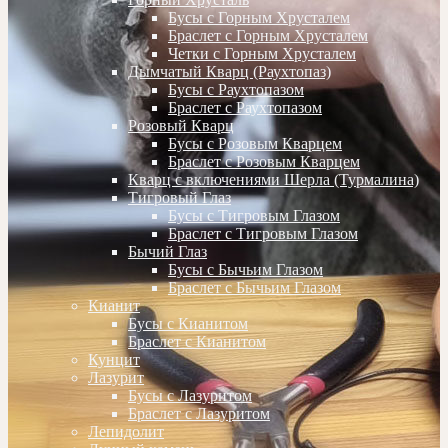
Бусы с Горным Хрусталем
Браслет с Горным Хрусталем
Четки с Горным Хрусталем
Дымчатый Кварц (Раухтопаз)
Бусы с Раухтопазом
Браслет с Раухтопазом
Розовый Кварц
Бусы с Розовым Кварцем
Браслет с Розовым Кварцем
Кварц с включениями Шерла (Турмалина)
Тигровый Глаз
Бусы с Тигровым Глазом
Браслет с Тигровым Глазом
Бычий Глаз
Бусы с Бычьим Глазом
Браслет с Бычьим Глазом
Кианит
Бусы с Кианитом
Браслет с Кианитом
Кунцит
Лазурит
Бусы с Лазуритом
Браслет с Лазуритом
Лепидолит