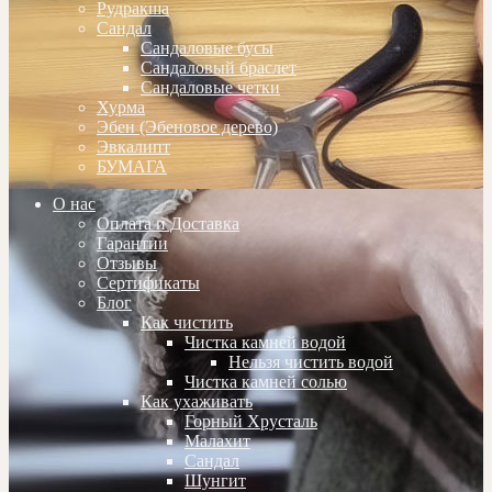
Рудракша
Сандал
Сандаловые бусы
Сандаловый браслет
Сандаловые четки
Хурма
Эбен (Эбеновое дерево)
Эвкалипт
БУМАГА
О нас
Оплата и Доставка
Гарантии
Отзывы
Сертификаты
Блог
Как чистить
Чистка камней водой
Нельзя чистить водой
Чистка камней солью
Как ухаживать
Горный Хрусталь
Малахит
Сандал
Шунгит