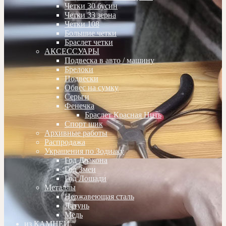
Четки 30 бусин
Четки 33 зерна
Четки 108
Большие четки
Браслет четки
АКСЕССУАРЫ
Подвеска в авто / машину
Брелоки
Подвески
Обвес на сумку
Серьги
Фенечка
Браслет Красная Нить
Спорт шик
Архивные работы
Распродажа
Украшения по Зодиаку
Год Дракона
Год Змеи
Год Лошади
Металлы
Нержавеющая сталь
Латунь
Медь
из КАМНЕЙ