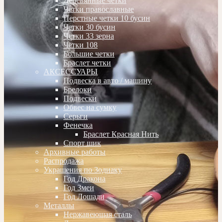
Деревянные четки
Четки православные
Перстные четки 10 бусин
Четки 30 бусин
Четки 33 зерна
Четки 108
Большие четки
Браслет четки
АКСЕССУАРЫ
Подвеска в авто / машину
Брелоки
Подвески
Обвес на сумку
Серьги
Фенечка
Браслет Красная Нить
Спорт шик
Архивные работы
Распродажа
Украшения по Зодиаку
Год Дракона
Год Змеи
Год Лошади
Металлы
Нержавеющая сталь