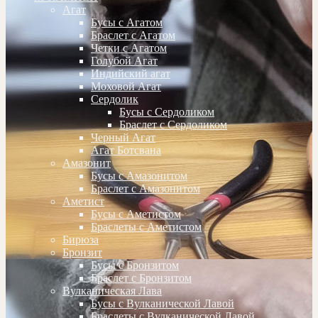
Агат
Бусы с Агатом
Браслет с Агатом
Четки с Агатом
Голубой Агат
Индийский агат
Моховой Агат
Сердолик
Бусы с Сердоликом
Браслет с Сердоликом
Черный Агат
Агат Ботсвана
Амазонит
Бусы с Амазонитом
Браслет с Амазонитом
Аметист
Бусы с Аметистом
Браслеты с Аметистом
Бирюза
Бронзит
Бусы с Бронзитом
Браслет с Бронзитом
Вулканическая Лава
Бусы с Вулканической Лавой
Браслеты с Вулканической Лавой