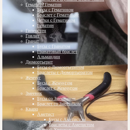
Гематит / Гематин
Бусы с Гематином
Браслет с Гематином
Четки с Гематином
Гематин
Гиперстен
Говлит
Гранат
Бусы с Гранатом
Гранатовый браслет
Альмандин
Дюмортьерит
Бусы с Дюмортьеритом
Браслеты с Дюмортьеритом
Жемчуг
Бусы с Жемчугом
Браслет с Жемчугом
Змеевик
Бусы со Змеевиком
Браслет со Змеевиком
Кварц
Аметист
Бусы с Аметистом
Браслеты с Аметистом
Горный Хрусталь