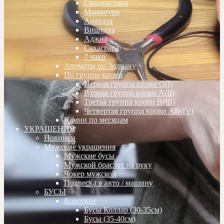
Свадхистана
Манипура
Анахата
Вишудха
Аджна
Сахасрара
7 чакр
Ароматы по Зодиаку
По группе крови
Первая группа крови О(I)
Вторая группа крови А(II)
Третья группа крови В(III)
Четвертая группа крови АВ(IV)
Камни по месяцам
УКРАШЕНИЯ
Новинки
Мужские украшения
Мужские бусы
Мужской браслет на руку
Чокер мужской
Подвеска в авто / машину
БУСЫ
Короткие
Бусы Коллар (30-35см)
Бусы (35-40см)