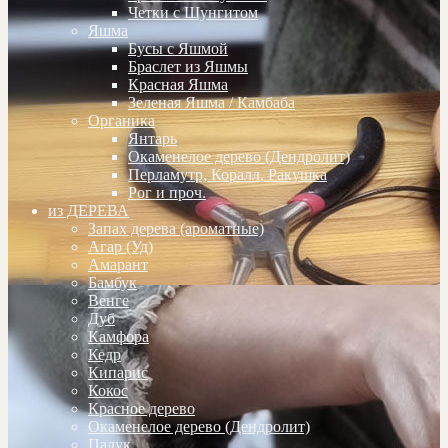
Четки с Шунгитом
Яшма
Бусы с Яшмой
Браслет из Яшмы
Красная Яшма
Зеленая Яшма / Камбаба
Органика
Янтарь
Окаменелое дерево (Дендролит)
Перламутр, Коралл, Ракушка
Рог и проч.
из ДЕРЕВА
Запах дерева (ароматные)
Агар (Уд)
Амарант
Бамбук
Венге
Дуб
Камфора
Кедр
Кипарис
Кокос
Красное дерево
Окаменелое дерево (Дендролит)
Падук