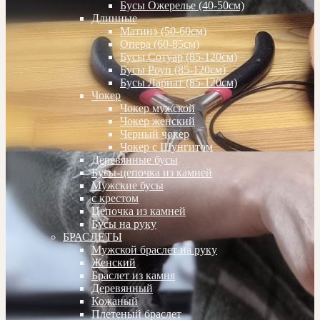
Бусы Ожерелье (40-50см)
Длинные
Матинэ (50-60см)
Опера (60-85см)
Бусы Сотуар (85-120см)
Бусы Роуп (85-120см)
Бусы Лариат (85-120см)
Чокер
Чокер мужской
Чокер женский
Черный чокер
Чокер с Шунгитом
Деревянные бусы
Бусы-цепочка из камней
Мужские бусы
с крестом
Цепочка из камней
Бусы на руку
БРАСЛЕТЫ
Мужской браслет на руку
Женский
Браслет из камня
Деревянный
Кожаный
Плетеный браслет