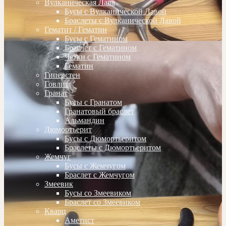
Вулканическая Лава
Бусы с Вулканической Лавой
Браслеты с Вулканической Лавой
Гематит / Гематин
Бусы с Гематином
Браслет с Гематином
Четки с Гематином
Гематин
Гиперстен
Говлит
Гранат
Бусы с Гранатом
Гранатовый браслет
Альмандин
Дюмортьерит
Бусы с Дюмортьеритом
Браслеты с Дюмортьеритом
Жемчуг
Бусы с Жемчугом
Браслет с Жемчугом
Змеевик
Бусы со Змеевиком
Браслет со Змеевиком
Кварц
Аметист