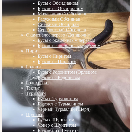
Бусы с Обсидианом
Браслет с Обсидианом
Махагоновый Обсидиан
Радужный Обсидиан
Снежный Обсидиан
Серебристый Обсидиан
Окаменелое дерево (Дендролит)
Бусы с окаменелым деревом
Браслет с окаменелым деревом
Пирит
Бусы с Пиритом
Браслет с Пиритом
Родонит
Бусы с Родонитом (Орлецом)
Браслет с Родонитом
Родохрозит
Тектит
Турмалин
Бусы с Турмалином
Браслет с Турмалином
Черный Турмалин (Шерл)
Шунгит
Бусы с Шунгитом
Чокер с Шунгитом
Браслет из Шунгита