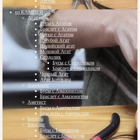
Латунь
Медь
из КАМНЕЙ
Агат
Бусы с Агатом
Браслет с Агатом
Четки с Агатом
Голубой Агат
Индийский агат
Моховой Агат
Сердолик
Бусы с Сердоликом
Браслет с Сердоликом
Черный Агат
Агат Ботсвана
Амазонит
Бусы с Амазонитом
Браслет с Амазонитом
Аметист
Бусы с Аметистом
Браслеты с Аметистом
Бирюза
Бронзит
Бусы с Бронзитом
Браслет с Бронзитом