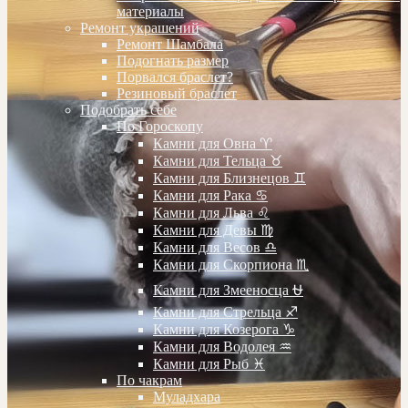
материалы
Ремонт украшений
Ремонт Шамбала
Подогнать размер
Порвался браслет?
Резиновый браслет
Подобрать себе
По Гороскопу
Камни для Овна ♈️
Камни для Тельца ♉️
Камни для Близнецов ♊️
Камни для Рака ♋️
Камни для Льва ♌️
Камни для Девы ♍️
Камни для Весов ♎️
Камни для Скорпиона ♏️
Камни для Змееносца ⛎
Камни для Стрельца ♐️
Камни для Козерога ♑️
Камни для Водолея ♒️
Камни для Рыб ♓️
По чакрам
Муладхара