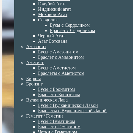
Голубой Агат
Индийский агат
Моховой Агат
Сердолик
Бусы с Сердоликом
Браслет с Сердоликом
Черный Агат
Агат Ботсвана
Амазонит
Бусы с Амазонитом
Браслет с Амазонитом
Аметист
Бусы с Аметистом
Браслеты с Аметистом
Бирюза
Бронзит
Бусы с Бронзитом
Браслет с Бронзитом
Вулканическая Лава
Бусы с Вулканической Лавой
Браслеты с Вулканической Лавой
Гематит / Гематин
Бусы с Гематином
Браслет с Гематином
Четки с Гематином