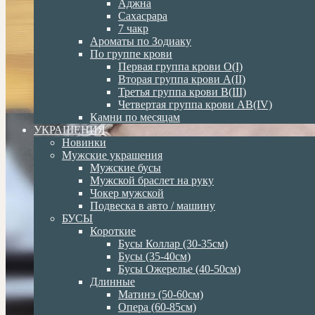
Аджна
Сахасрара
7 чакр
Ароматы по Зодиаку
По группе крови
Первая группа крови О(I)
Вторая группа крови А(II)
Третья группа крови В(III)
Четвертая группа крови АВ(IV)
Камни по месяцам
УКРАШЕНИЯ
Новинки
Мужские украшения
Мужские бусы
Мужской браслет на руку
Чокер мужской
Подвеска в авто / машину
БУСЫ
Короткие
Бусы Коллар (30-35см)
Бусы (35-40см)
Бусы Ожерелье (40-50см)
Длинные
Матинэ (50-60см)
Опера (60-85см)