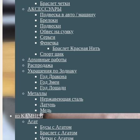
Браслет четки
АКСЕССУАРЫ
Подвеска в авто / машину
Брелоки
Подвески
Обвес на сумку
Серьги
Фенечка
Браслет Красная Нить
Спорт шик
Архивные работы
Распродажа
Украшения по Зодиаку
Год Дракона
Год Змеи
Год Лошади
Металлы
Нержавеющая сталь
Латунь
Медь
из КАМНЕЙ
Агат
Бусы с Агатом
Браслет с Агатом
Четки с Агатом