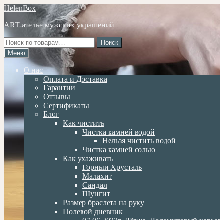
Перейти
Перейти
HelenBox
к
к
ART-ателье мужских украшений
навигации
содержимому
Искать:
Поиск
Меню
О нас
Оплата и Доставка
Гарантии
Отзывы
Сертификаты
Блог
Как чистить
Чистка камней водой
Нельзя чистить водой
Чистка камней солью
Как ухаживать
Горный Хрусталь
Малахит
Сандал
Шунгит
Размер браслета на руку
Полевой дневник