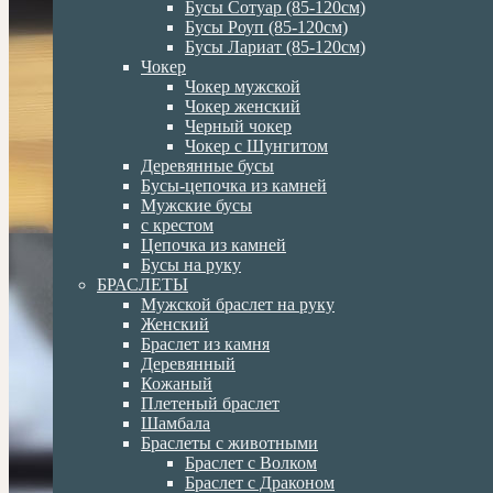
Бусы Сотуар (85-120см)
Бусы Роуп (85-120см)
Бусы Лариат (85-120см)
Чокер
Чокер мужской
Чокер женский
Черный чокер
Чокер с Шунгитом
Деревянные бусы
Бусы-цепочка из камней
Мужские бусы
с крестом
Цепочка из камней
Бусы на руку
БРАСЛЕТЫ
Мужской браслет на руку
Женский
Браслет из камня
Деревянный
Кожаный
Плетеный браслет
Шамбала
Браслеты с животными
Браслет с Волком
Браслет с Драконом