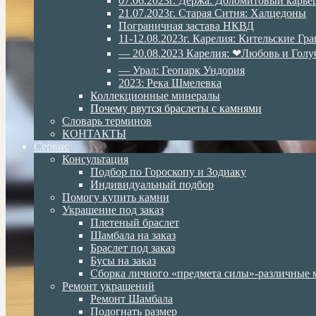
07.06.2023г. Дёржа. Доломитовый карье
21.07.2023г. Старая Ситня: Халцедоны
Пограничная застава НКВД
11-12.08.2023г. Карелия: Кительские Гр
— 20.08.2023 Карелия: ❤Любовь и Голу
— Урал: Геопарк Ундория
2023: Река Шмелевка
Коллекционные минералы
Почему рвутся браслеты с камнями
Словарь терминов
КОНТАКТЫ
Сервис
Консультация
Подбор по Гороскопу и Зодиаку
Индивидуальный подбор
Помогу купить камни
Украшение под заказ
Плетеный браслет
Шамбала на заказ
Браслет под заказ
Бусы на заказ
Сборка личного «предмета силы»-различные 
Ремонт украшений
Ремонт Шамбала
Подогнать размер