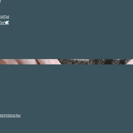
р
анаты
би🕊
материалы