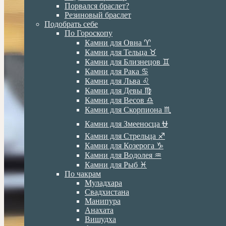
Порвался браслет?
Резиновый браслет
Подобрать себе
По Гороскопу
Камни для Овна ♈️
Камни для Тельца ♉️
Камни для Близнецов ♊️
Камни для Рака ♋️
Камни для Льва ♌️
Камни для Девы ♍️
Камни для Весов ♎️
Камни для Скорпиона ♏️
Камни для Змееносца ⛎
Камни для Стрельца ♐️
Камни для Козерога ♑️
Камни для Водолея ♒️
Камни для Рыб ♓️
По чакрам
Муладхара
Свадхистана
Манипура
Анахата
Вишудха