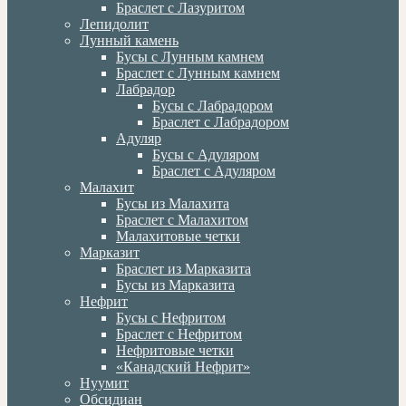
Браслет с Лазуритом
Лепидолит
Лунный камень
Бусы с Лунным камнем
Браслет с Лунным камнем
Лабрадор
Бусы с Лабрадором
Браслет с Лабрадором
Адуляр
Бусы с Адуляром
Браслет с Адуляром
Малахит
Бусы из Малахита
Браслет с Малахитом
Малахитовые четки
Марказит
Браслет из Марказита
Бусы из Марказита
Нефрит
Бусы с Нефритом
Браслет с Нефритом
Нефритовые четки
«Канадский Нефрит»
Нуумит
Обсидиан