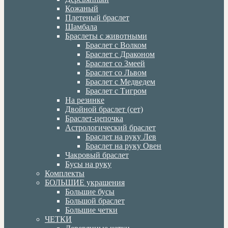
Кожаный
Плетеный браслет
Шамбала
Браслеты с животными
Браслет с Волком
Браслет с Драконом
Браслет со Змеей
Браслет со Львом
Браслет с Медведем
Браслет с Тигром
На резинке
Двойной браслет (сет)
Браслет-цепочка
Астрологический браслет
Браслет на руку Лев
Браслет на руку Овен
Чакровый браслет
Бусы на руку
Комплекты
БОЛЬШИЕ украшения
Большие бусы
Большой браслет
Большие четки
ЧЕТКИ