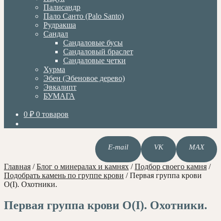
Палисандр
Пало Санто (Palo Santo)
Рудракша
Сандал
Сандаловые бусы
Сандаловый браслет
Сандаловые четки
Хурма
Эбен (Эбеновое дерево)
Эвкалипт
БУМАГА
0
₽
0 товаров
E-mail
VK
MAX
Главная
/
Блог о минералах и камнях
/
Подбор своего камня
/
Подобрать камень по группе крови
/
Первая группа крови
О(I). Охотники.
Первая группа крови О(I). Охотники.