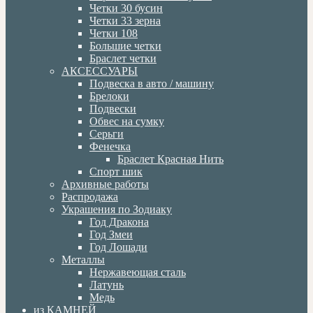
Четки 30 бусин
Четки 33 зерна
Четки 108
Большие четки
Браслет четки
АКСЕССУАРЫ
Подвеска в авто / машину
Брелоки
Подвески
Обвес на сумку
Серьги
Фенечка
Браслет Красная Нить
Спорт шик
Архивные работы
Распродажа
Украшения по Зодиаку
Год Дракона
Год Змеи
Год Лошади
Металлы
Нержавеющая сталь
Латунь
Медь
из КАМНЕЙ