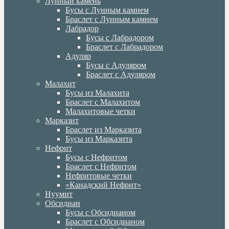
Лунный камень
Бусы с Лунным камнем
Браслет с Лунным камнем
Лабрадор
Бусы с Лабрадором
Браслет с Лабрадором
Адуляр
Бусы с Адуляром
Браслет с Адуляром
Малахит
Бусы из Малахита
Браслет с Малахитом
Малахитовые четки
Марказит
Браслет из Марказита
Бусы из Марказита
Нефрит
Бусы с Нефритом
Браслет с Нефритом
Нефритовые четки
«Канадский Нефрит»
Нуумит
Обсидиан
Бусы с Обсидианом
Браслет с Обсидианом