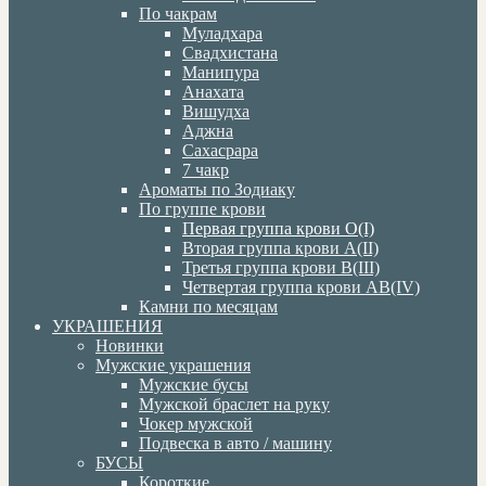
По чакрам
Муладхара
Свадхистана
Манипура
Анахата
Вишудха
Аджна
Сахасрара
7 чакр
Ароматы по Зодиаку
По группе крови
Первая группа крови О(I)
Вторая группа крови А(II)
Третья группа крови В(III)
Четвертая группа крови АВ(IV)
Камни по месяцам
УКРАШЕНИЯ
Новинки
Мужские украшения
Мужские бусы
Мужской браслет на руку
Чокер мужской
Подвеска в авто / машину
БУСЫ
Короткие