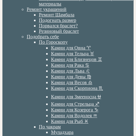
материалы
Ремонт украшений
Ремонт Шамбала
Подогнать размер
Порвался браслет?
Резиновый браслет
Подобрать себе
По Гороскопу
Камни для Овна ♈️
Камни для Тельца ♉️
Камни для Близнецов ♊️
Камни для Рака ♋️
Камни для Льва ♌️
Камни для Девы ♍️
Камни для Весов ♎️
Камни для Скорпиона ♏️
Камни для Змееносца ⛎
Камни для Стрельца ♐️
Камни для Козерога ♑️
Камни для Водолея ♒️
Камни для Рыб ♓️
По чакрам
Муладхара