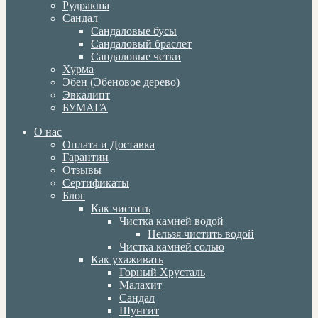
Рудракша
Сандал
Сандаловые бусы
Сандаловый браслет
Сандаловые четки
Хурма
Эбен (Эбеновое дерево)
Эвкалипт
БУМАГА
О нас
Оплата и Доставка
Гарантии
Отзывы
Сертификаты
Блог
Как чистить
Чистка камней водой
Нельзя чистить водой
Чистка камней солью
Как ухаживать
Горный Хрусталь
Малахит
Сандал
Шунгит