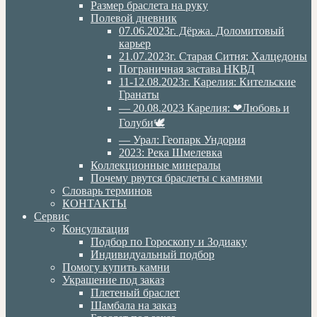
Размер браслета на руку
Полевой дневник
07.06.2023г. Дёржа. Доломитовый
карьер
21.07.2023г. Старая Ситня: Халцедоны
Пограничная застава НКВД
11-12.08.2023г. Карелия: Кительские
Гранаты
— 20.08.2023 Карелия: ❤Любовь и
Голуби🕊
— Урал: Геопарк Ундория
2023: Река Шмелевка
Коллекционные минералы
Почему рвутся браслеты с камнями
Словарь терминов
КОНТАКТЫ
Сервис
Консультация
Подбор по Гороскопу и Зодиаку
Индивидуальный подбор
Помогу купить камни
Украшение под заказ
Плетеный браслет
Шамбала на заказ