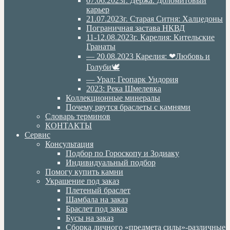
07.06.2023г. Дёржа. Доломитовый
карьер
21.07.2023г. Старая Ситня: Халцедоны
Пограничная застава НКВД
11-12.08.2023г. Карелия: Кительские
Гранаты
— 20.08.2023 Карелия: ❤Любовь и
Голуби🕊
— Урал: Геопарк Ундория
2023: Река Шмелевка
Коллекционные минералы
Почему рвутся браслеты с камнями
Словарь терминов
КОНТАКТЫ
Сервис
Консультация
Подбор по Гороскопу и Зодиаку
Индивидуальный подбор
Помогу купить камни
Украшение под заказ
Плетеный браслет
Шамбала на заказ
Браслет под заказ
Бусы на заказ
Сборка личного «предмета силы»-различные