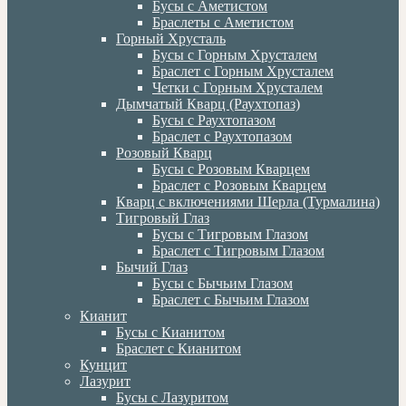
Бусы с Аметистом
Браслеты с Аметистом
Горный Хрусталь
Бусы с Горным Хрусталем
Браслет с Горным Хрусталем
Четки с Горным Хрусталем
Дымчатый Кварц (Раухтопаз)
Бусы с Раухтопазом
Браслет с Раухтопазом
Розовый Кварц
Бусы с Розовым Кварцем
Браслет с Розовым Кварцем
Кварц с включениями Шерла (Турмалина)
Тигровый Глаз
Бусы с Тигровым Глазом
Браслет с Тигровым Глазом
Бычий Глаз
Бусы с Бычьим Глазом
Браслет с Бычьим Глазом
Кианит
Бусы с Кианитом
Браслет с Кианитом
Кунцит
Лазурит
Бусы с Лазуритом