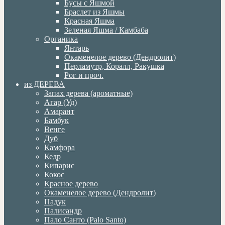
Бусы с Яшмой
Браслет из Яшмы
Красная Яшма
Зеленая Яшма / Камбаба
Органика
Янтарь
Окаменелое дерево (Дендролит)
Перламутр, Коралл, Ракушка
Рог и проч.
из ДЕРЕВА
Запах дерева (ароматные)
Агар (Уд)
Амарант
Бамбук
Венге
Дуб
Камфора
Кедр
Кипарис
Кокос
Красное дерево
Окаменелое дерево (Дендролит)
Падук
Палисандр
Пало Санто (Palo Santo)