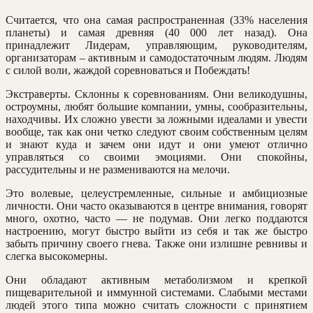
Считается, что она самая распространенная (33% населения
планеты) и самая древняя (40 000 лет назад). Она
принадлежит Лидерам, управляющим, руководителям,
организаторам – активным и самодостаточным людям. Людям
с силой воли, жаждой соревноваться и Побеждать!
Экстраверты. Склонны к соревнованиям. Они великодушны,
остроумны, любят большие компании, умны, сообразительны,
находчивы. Их сложно увести за ложными идеалами и увести
вообще, так как они четко следуют своим собственным целям
и знают куда и зачем они идут и они умеют отлично
управляться со своими эмоциями. Они спокойны,
рассудительны и не размениваются на мелочи.
Это волевые, целеустремленные, сильные и амбициозные
личности. Они часто оказываются в центре внимания, говорят
много, охотно, часто — не подумав. Они легко поддаются
настроению, могут быстро выйти из себя и так же быстро
забыть причину своего гнева. Также они излишне ревнивы и
слегка высокомерны.
Они обладают активным метаболизмом и крепкой
пищеварительной и иммунной системами. Слабыми местами
людей этого типа можно считать сложности с принятием