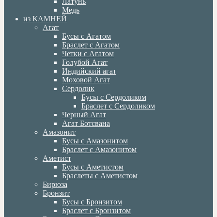
Латунь
Медь
из КАМНЕЙ
Агат
Бусы с Агатом
Браслет с Агатом
Четки с Агатом
Голубой Агат
Индийский агат
Моховой Агат
Сердолик
Бусы с Сердоликом
Браслет с Сердоликом
Черный Агат
Агат Ботсвана
Амазонит
Бусы с Амазонитом
Браслет с Амазонитом
Аметист
Бусы с Аметистом
Браслеты с Аметистом
Бирюза
Бронзит
Бусы с Бронзитом
Браслет с Бронзитом