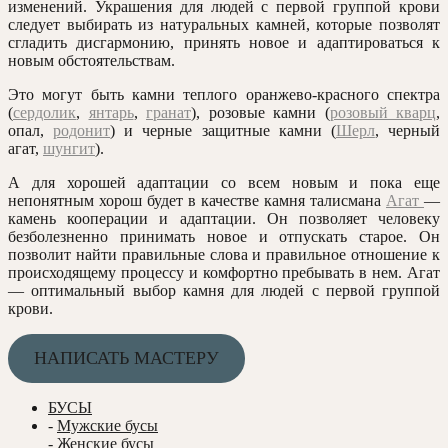
изменений. Украшения для людей с первой группой крови
следует выбирать из натуральных камней, которые позволят
сгладить дисгармонию, принять новое и адаптироваться к
новым обстоятельствам.
Это могут быть камни теплого оранжево-красного спектра
(
сердолик
,
янтарь
,
гранат
), розовые камни (
розовый кварц
,
опал,
родонит
) и черные защитные камни (
Шерл
, черный
агат,
шунгит
).
А для хорошей адаптации со всем новым и пока еще
непонятным хорош будет в качестве камня талисмана
Агат
—
камень кооперации и адаптации. Он позволяет человеку
безболезненно принимать новое и отпускать старое. Он
позволит найти правильные слова и правильное отношение к
происходящему процессу и комфортно пребывать в нем. Агат
— оптимальный выбор камня для людей с первой группой
крови.
НАПИСАТЬ МАСТЕРУ
БУСЫ
-
Мужские бусы
- Женские бусы