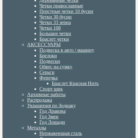
Деревянные четки
Четки православные
Перстные четки 10 бусин
Четки 30 бусин
Четки 33 зерна
Четки 108
Большие четки
Браслет четки
АКСЕССУАРЫ
Подвеска в авто / машину
Брелоки
Подвески
Обвес на сумку
Серьги
Фенечка
Браслет Красная Нить
Спорт шик
Архивные работы
Распродажа
Украшения по Зодиаку
Год Дракона
Год Змеи
Год Лошади
Металлы
Нержавеющая сталь