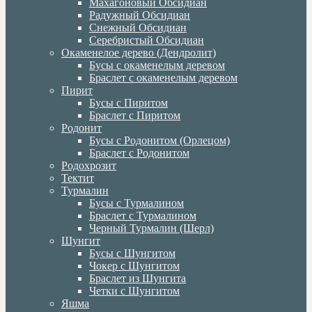
Махагоновый Обсидиан
Радужный Обсидиан
Снежный Обсидиан
Серебристый Обсидиан
Окаменелое дерево (Дендролит)
Бусы с окаменелым деревом
Браслет с окаменелым деревом
Пирит
Бусы с Пиритом
Браслет с Пиритом
Родонит
Бусы с Родонитом (Орлецом)
Браслет с Родонитом
Родохрозит
Тектит
Турмалин
Бусы с Турмалином
Браслет с Турмалином
Черный Турмалин (Шерл)
Шунгит
Бусы с Шунгитом
Чокер с Шунгитом
Браслет из Шунгита
Четки с Шунгитом
Яшма