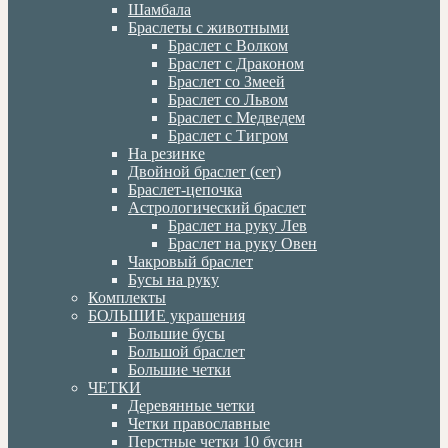
Шамбала
Браслеты с животными
Браслет с Волком
Браслет с Драконом
Браслет со Змеей
Браслет со Львом
Браслет с Медведем
Браслет с Тигром
На резинке
Двойной браслет (сет)
Браслет-цепочка
Астрологический браслет
Браслет на руку Лев
Браслет на руку Овен
Чакровый браслет
Бусы на руку
Комплекты
БОЛЬШИЕ украшения
Большие бусы
Большой браслет
Большие четки
ЧЕТКИ
Деревянные четки
Четки православные
Перстные четки 10 бусин