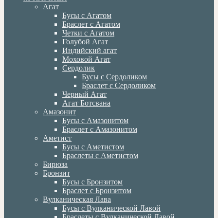
Агат
Бусы с Агатом
Браслет с Агатом
Четки с Агатом
Голубой Агат
Индийский агат
Моховой Агат
Сердолик
Бусы с Сердоликом
Браслет с Сердоликом
Черный Агат
Агат Ботсвана
Амазонит
Бусы с Амазонитом
Браслет с Амазонитом
Аметист
Бусы с Аметистом
Браслеты с Аметистом
Бирюза
Бронзит
Бусы с Бронзитом
Браслет с Бронзитом
Вулканическая Лава
Бусы с Вулканической Лавой
Браслеты с Вулканической Лавой