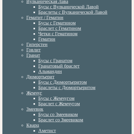
Вулканическая Лава
Бусы с Вулканической Лавой
Браслеты с Вулканической Лавой
Гематит / Гематин
Бусы с Гематином
Браслет с Гематином
Четки с Гематином
Гематин
Гиперстен
Говлит
Гранат
Бусы с Гранатом
Гранатовый браслет
Альмандин
Дюмортьерит
Бусы с Дюмортьеритом
Браслеты с Дюмортьеритом
Жемчуг
Бусы с Жемчугом
Браслет с Жемчугом
Змеевик
Бусы со Змеевиком
Браслет со Змеевиком
Кварц
Аметист