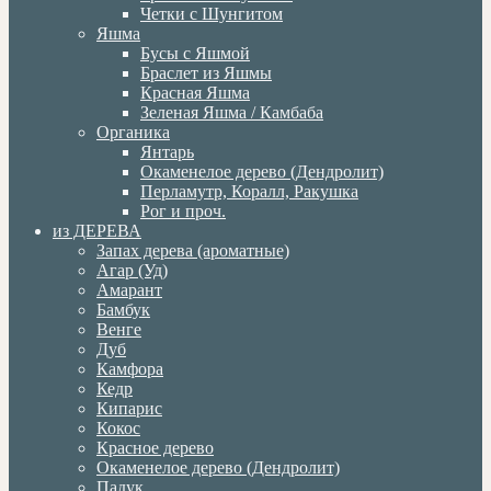
Четки с Шунгитом
Яшма
Бусы с Яшмой
Браслет из Яшмы
Красная Яшма
Зеленая Яшма / Камбаба
Органика
Янтарь
Окаменелое дерево (Дендролит)
Перламутр, Коралл, Ракушка
Рог и проч.
из ДЕРЕВА
Запах дерева (ароматные)
Агар (Уд)
Амарант
Бамбук
Венге
Дуб
Камфора
Кедр
Кипарис
Кокос
Красное дерево
Окаменелое дерево (Дендролит)
Падук