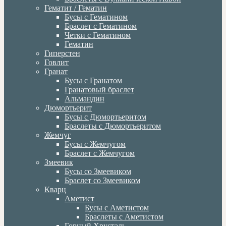
Гематит / Гематин
Бусы с Гематином
Браслет с Гематином
Четки с Гематином
Гематин
Гиперстен
Говлит
Гранат
Бусы с Гранатом
Гранатовый браслет
Альмандин
Дюмортьерит
Бусы с Дюмортьеритом
Браслеты с Дюмортьеритом
Жемчуг
Бусы с Жемчугом
Браслет с Жемчугом
Змеевик
Бусы со Змеевиком
Браслет со Змеевиком
Кварц
Аметист
Бусы с Аметистом
Браслеты с Аметистом
Горный Хрусталь