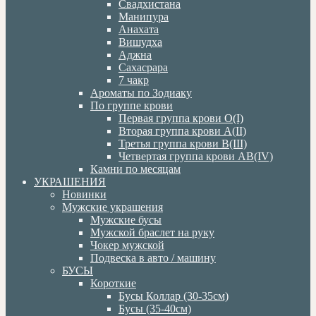
Свадхистана
Манипура
Анахата
Вишудха
Аджна
Сахасрара
7 чакр
Ароматы по Зодиаку
По группе крови
Первая группа крови О(I)
Вторая группа крови А(II)
Третья группа крови В(III)
Четвертая группа крови АВ(IV)
Камни по месяцам
УКРАШЕНИЯ
Новинки
Мужские украшения
Мужские бусы
Мужской браслет на руку
Чокер мужской
Подвеска в авто / машину
БУСЫ
Короткие
Бусы Коллар (30-35см)
Бусы (35-40см)