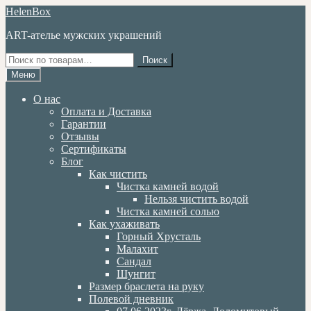
Перейти
Перейти
HelenBox
к
к
ART-ателье мужских украшений
навигации
содержимому
Искать:
Поиск
Меню
О нас
Оплата и Доставка
Гарантии
Отзывы
Сертификаты
Блог
Как чистить
Чистка камней водой
Нельзя чистить водой
Чистка камней солью
Как ухаживать
Горный Хрусталь
Малахит
Сандал
Шунгит
Размер браслета на руку
Полевой дневник