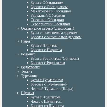
Бусы с Обсидианом
Браслет с Обсидианом
Махагоновый Обсидиан
Радужный Обсидиан
Снежный Обсидиан
Серебристый Обсидиан
Окаменелое дерево (Дендролит)
Бусы с окаменелым деревом
Браслет с окаменелым деревом
Пирит
Бусы с Пиритом
Браслет с Пиритом
Родонит
Бусы с Родонитом (Орлецом)
Браслет с Родонитом
Родохрозит
Тектит
Турмалин
Бусы с Турмалином
Браслет с Турмалином
Черный Турмалин (Шерл)
Шунгит
Бусы с Шунгитом
Чокер с Шунгитом
Браслет из Шунгита