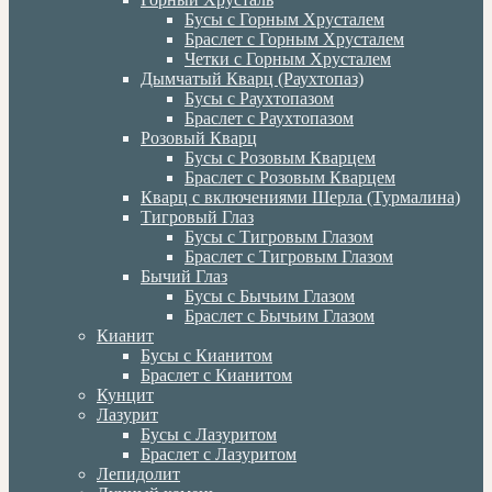
Бусы с Горным Хрусталем
Браслет с Горным Хрусталем
Четки с Горным Хрусталем
Дымчатый Кварц (Раухтопаз)
Бусы с Раухтопазом
Браслет с Раухтопазом
Розовый Кварц
Бусы с Розовым Кварцем
Браслет с Розовым Кварцем
Кварц с включениями Шерла (Турмалина)
Тигровый Глаз
Бусы с Тигровым Глазом
Браслет с Тигровым Глазом
Бычий Глаз
Бусы с Бычьим Глазом
Браслет с Бычьим Глазом
Кианит
Бусы с Кианитом
Браслет с Кианитом
Кунцит
Лазурит
Бусы с Лазуритом
Браслет с Лазуритом
Лепидолит