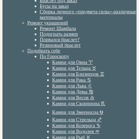
Браслет под заказ
Бусы на заказ
Сборка личного «предмета силы»-различные
материалы
Ремонт украшений
Ремонт Шамбала
Подогнать размер
Порвался браслет?
Резиновый браслет
Подобрать себе
По Гороскопу
Камни для Овна ♈️
Камни для Тельца ♉️
Камни для Близнецов ♊️
Камни для Рака ♋️
Камни для Льва ♌️
Камни для Девы ♍️
Камни для Весов ♎️
Камни для Скорпиона ♏️
Камни для Змееносца ⛎
Камни для Стрельца ♐️
Камни для Козерога ♑️
Камни для Водолея ♒️
Камни для Рыб ♓️