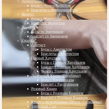
Дюмортьерит
Бусы с Дюмортьеритом
Браслеты с Дюмортьеритом
Жемчуг
Бусы с Жемчугом
Браслет с Жемчугом
Змеевик
Бусы со Змеевиком
Браслет со Змеевиком
Кварц
Аметист
Бусы с Аметистом
Браслеты с Аметистом
Горный Хрусталь
Бусы с Горным Хрусталем
Браслет с Горным Хрусталем
Четки с Горным Хрусталем
Дымчатый Кварц (Раухтопаз)
Бусы с Раухтопазом
Браслет с Раухтопазом
Розовый Кварц
Бусы с Розовым Кварцем
Браслет с Розовым Кварцем
Кварц с включениями Шерла (Турмалина)
Тигровый Глаз