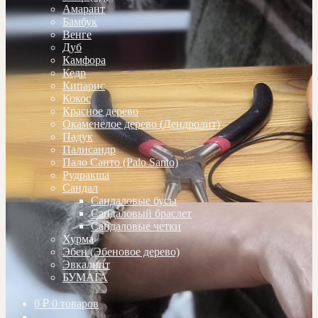
Амарант
Бамбук
Венге
Дуб
Камфора
Кедр
Кипарис
Кокос
Красное дерево
Окаменелое дерево (Дендролит)
Падук
Палисандр
Пало Санто (Palo Santo)
Рудракша
Сандал
Сандаловые бусы
Сандаловый браслет
Сандаловые четки
Хурма
Эбен (Эбеновое дерево)
Эвкалипт
БУМАГА
0
₽
0 товаров