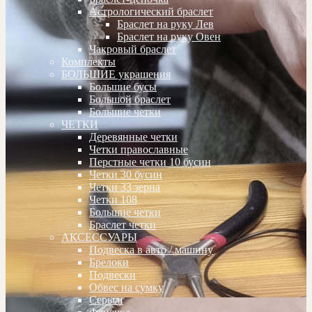
Астрологический браслет
Браслет на руку Лев
Браслет на руку Овен
Чакровый браслет
Комплекты
БОЛЬШИЕ украшения
Большие бусы
Большой браслет
Большие четки
ЧЕТКИ
Деревянные четки
Четки православные
Перстные четки 10 бусин
Четки 30 бусин
Четки 33 зерна
Четки 108
Большие четки
Браслет четки
АКСЕССУАРЫ
Подвеска в авто / машину
Брелоки
Подвески
Обвес на сумку
Серьги