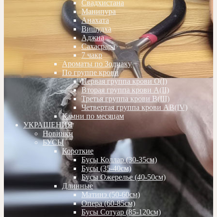
Свадхистана
Манипура
Анахата
Вишудха
Аджна
Сахасрара
7 чакр
Ароматы по Зодиаку
По группе крови
Первая группа крови О(I)
Вторая группа крови А(II)
Третья группа крови В(III)
Четвертая группа крови АВ(IV)
Камни по месяцам
УКРАШЕНИЯ
Новинки
БУСЫ
Короткие
Бусы Коллар (30-35см)
Бусы (35-40см)
Бусы Ожерелье (40-50см)
Длинные
Матинэ (50-60см)
Опера (60-85см)
Бусы Сотуар (85-120см)