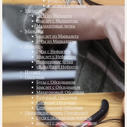
Бусы с Адуляром
Браслет с Адуляром
Малахит
Бусы из Малахита
Браслет с Малахитом
Малахитовые четки
Марказит
Браслет из Марказита
Бусы из Марказита
Нефрит
Бусы с Нефритом
Браслет с Нефритом
Нефритовые четки
«Канадский Нефрит»
Нуумит
Обсидиан
Бусы с Обсидианом
Браслет с Обсидианом
Махагоновый Обсидиан
Радужный Обсидиан
Снежный Обсидиан
Серебристый Обсидиан
Окаменелое дерево (Дендролит)
Бусы с окаменелым деревом
Браслет с окаменелым деревом