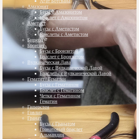
Агат Ботсвана
Амазонит
Бусы с Амазонитом
Браслет с Амазонитом
Аметист
Бусы с Аметистом
Браслеты с Аметистом
Бирюза
Бронзит
Бусы с Бронзитом
Браслет с Бронзитом
Вулканическая Лава
Бусы с Вулканической Лавой
Браслеты с Вулканической Лавой
Гематит / Гематин
Бусы с Гематином
Браслет с Гематином
Четки с Гематином
Гематин
Гиперстен
Говлит
Гранат
Бусы с Гранатом
Гранатовый браслет
Альмандин