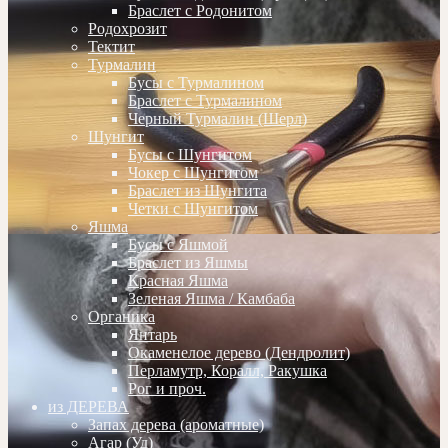
Браслет с Родонитом
Родохрозит
Тектит
Турмалин
Бусы с Турмалином
Браслет с Турмалином
Черный Турмалин (Шерл)
Шунгит
Бусы с Шунгитом
Чокер с Шунгитом
Браслет из Шунгита
Четки с Шунгитом
Яшма
Бусы с Яшмой
Браслет из Яшмы
Красная Яшма
Зеленая Яшма / Камбаба
Органика
Янтарь
Окаменелое дерево (Дендролит)
Перламутр, Коралл, Ракушка
Рог и проч.
из ДЕРЕВА
Запах дерева (ароматные)
Агар (Уд)