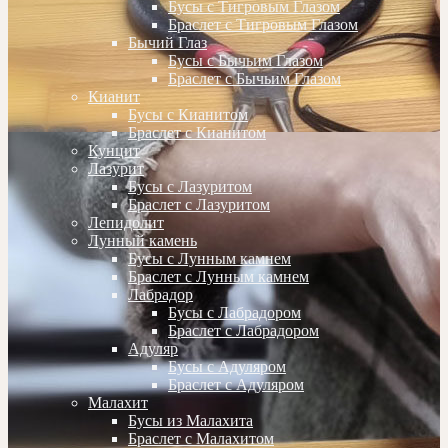
Бусы с Тигровым Глазом
Браслет с Тигровым Глазом
Бычий Глаз
Бусы с Бычьим Глазом
Браслет с Бычьим Глазом
Кианит
Бусы с Кианитом
Браслет с Кианитом
Кунцит
Лазурит
Бусы с Лазуритом
Браслет с Лазуритом
Лепидолит
Лунный камень
Бусы с Лунным камнем
Браслет с Лунным камнем
Лабрадор
Бусы с Лабрадором
Браслет с Лабрадором
Адуляр
Бусы с Адуляром
Браслет с Адуляром
Малахит
Бусы из Малахита
Браслет с Малахитом