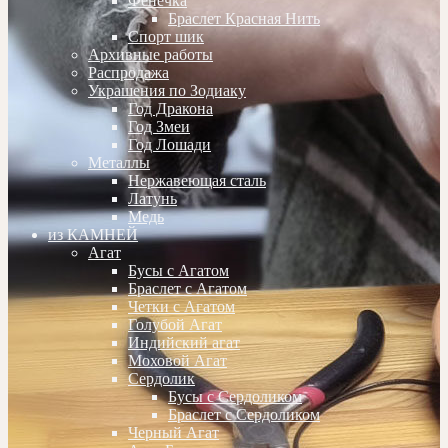
Фенечка
Браслет Красная Нить
Спорт шик
Архивные работы
Распродажа
Украшения по Зодиаку
Год Дракона
Год Змеи
Год Лошади
Металлы
Нержавеющая сталь
Латунь
Медь
из КАМНЕЙ
Агат
Бусы с Агатом
Браслет с Агатом
Четки с Агатом
Голубой Агат
Индийский агат
Моховой Агат
Сердолик
Бусы с Сердоликом
Браслет с Сердоликом
Черный Агат