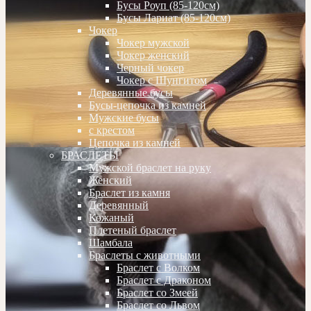
Бусы Роуп (85-120см)
Бусы Лариат (85-120см)
Чокер
Чокер мужской
Чокер женский
Черный чокер
Чокер с Шунгитом
Деревянные бусы
Бусы-цепочка из камней
Мужские бусы
с крестом
Цепочка из камней
БРАСЛЕТЫ
Мужской браслет на руку
Женский
Браслет из камня
Деревянный
Кожаный
Плетеный браслет
Шамбала
Браслеты с животными
Браслет с Волком
Браслет с Драконом
Браслет со Змеей
Браслет со Львом