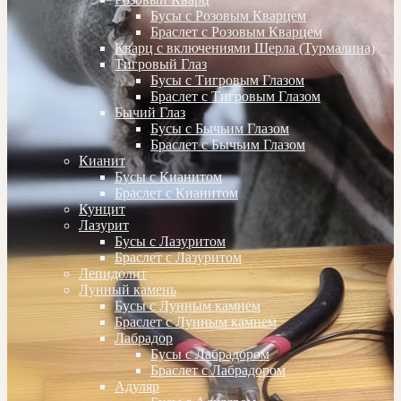
Бусы с Розовым Кварцем
Браслет с Розовым Кварцем
Кварц с включениями Шерла (Турмалина)
Тигровый Глаз
Бусы с Тигровым Глазом
Браслет с Тигровым Глазом
Бычий Глаз
Бусы с Бычьим Глазом
Браслет с Бычьим Глазом
Кианит
Бусы с Кианитом
Браслет с Кианитом
Кунцит
Лазурит
Бусы с Лазуритом
Браслет с Лазуритом
Лепидолит
Лунный камень
Бусы с Лунным камнем
Браслет с Лунным камнем
Лабрадор
Бусы с Лабрадором
Браслет с Лабрадором
Адуляр