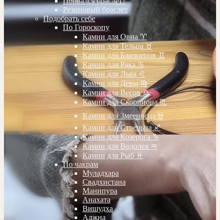
Порвался браслет?
Резиновый браслет
Подобрать себе
По Гороскопу
Камни для Овна ♈️
Камни для Тельца ♉️
Камни для Близнецов ♊️
Камни для Рака ♋️
Камни для Льва ♌️
Камни для Девы ♍️
Камни для Весов ♎️
Камни для Скорпиона ♏️
Камни для Змееносца ⛎
Камни для Стрельца ♐️
Камни для Козерога ♑️
Камни для Водолея ♒️
Камни для Рыб ♓️
По чакрам
Муладхара
Свадхистана
Манипура
Анахата
Вишудха
Аджна