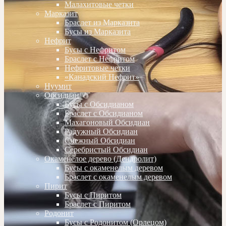
Малахитовые четки
Марказит
Браслет из Марказита
Бусы из Марказита
Нефрит
Бусы с Нефритом
Браслет с Нефритом
Нефритовые четки
«Канадский Нефрит»
Нуумит
Обсидиан
Бусы с Обсидианом
Браслет с Обсидианом
Махагоновый Обсидиан
Радужный Обсидиан
Снежный Обсидиан
Серебристый Обсидиан
Окаменелое дерево (Дендролит)
Бусы с окаменелым деревом
Браслет с окаменелым деревом
Пирит
Бусы с Пиритом
Браслет с Пиритом
Родонит
Бусы с Родонитом (Орлецом)