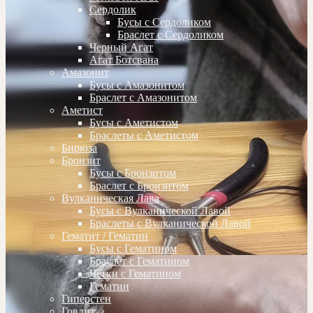
Сердолик
Бусы с Сердоликом
Браслет с Сердоликом
Черный Агат
Агат Ботсвана
Амазонит
Бусы с Амазонитом
Браслет с Амазонитом
Аметист
Бусы с Аметистом
Браслеты с Аметистом
Бирюза
Бронзит
Бусы с Бронзитом
Браслет с Бронзитом
Вулканическая Лава
Бусы с Вулканической Лавой
Браслеты с Вулканической Лавой
Гематит / Гематин
Бусы с Гематином
Браслет с Гематином
Четки с Гематином
Гематин
Гиперстен
Говлит