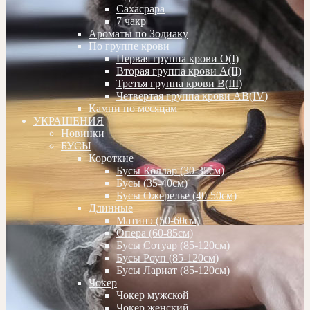
Сахасрара
7 чакр
Ароматы по Зодиаку
По группе крови
Первая группа крови О(I)
Вторая группа крови А(II)
Третья группа крови В(III)
Четвертая группа крови АВ(IV)
Камни по месяцам
УКРАШЕНИЯ
Новинки
БУСЫ
Короткие
Бусы Коллар (30-35см)
Бусы (35-40см)
Бусы Ожерелье (40-50см)
Длинные
Матинэ (50-60см)
Опера (60-85см)
Бусы Сотуар (85-120см)
Бусы Роуп (85-120см)
Бусы Лариат (85-120см)
Чокер
Чокер мужской
Чокер женский