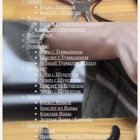
Пирит
Бусы с Пиритом
Браслет с Пиритом
Родонит
Бусы с Родонитом (Орлецом)
Браслет с Родонитом
Родохрозит
Тектит
Турмалин
Бусы с Турмалином
Браслет с Турмалином
Черный Турмалин (Шерл)
Шунгит
Бусы с Шунгитом
Чокер с Шунгитом
Браслет из Шунгита
Четки с Шунгитом
Яшма
Бусы с Яшмой
Браслет из Яшмы
Красная Яшма
Зеленая Яшма / Камбаба
Органика
Янтарь
Окаменелое дерево (Дендролит)