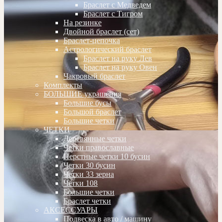
Браслет с Медведем
Браслет с Тигром
На резинке
Двойной браслет (сет)
Браслет-цепочка
Астрологический браслет
Браслет на руку Лев
Браслет на руку Овен
Чакровый браслет
Комплекты
БОЛЬШИЕ украшения
Большие бусы
Большой браслет
Большие четки
ЧЕТКИ
Деревянные четки
Четки православные
Перстные четки 10 бусин
Четки 30 бусин
Четки 33 зерна
Четки 108
Большие четки
Браслет четки
АКСЕССУАРЫ
Подвеска в авто / машину