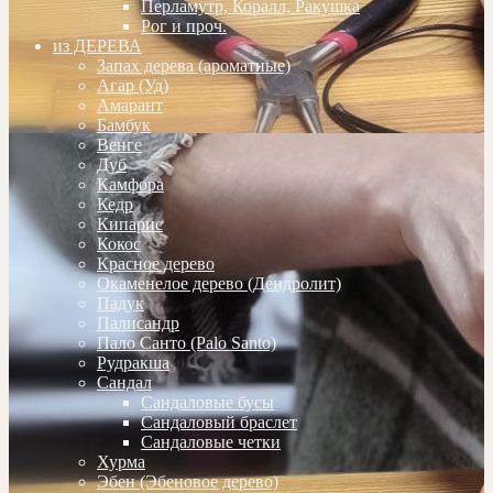
Перламутр, Коралл, Ракушка
Рог и проч.
из ДЕРЕВА
Запах дерева (ароматные)
Агар (Уд)
Амарант
Бамбук
Венге
Дуб
Камфора
Кедр
Кипарис
Кокос
Красное дерево
Окаменелое дерево (Дендролит)
Падук
Палисандр
Пало Санто (Palo Santo)
Рудракша
Сандал
Сандаловые бусы
Сандаловый браслет
Сандаловые четки
Хурма
Эбен (Эбеновое дерево)