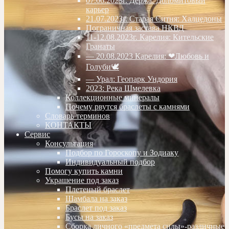
07.06.2023г. Дёржа. Доломитовый
карьер
21.07.2023г. Старая Ситня: Халцедоны
Пограничная застава НКВД
11-12.08.2023г. Карелия: Кительские
Гранаты
— 20.08.2023 Карелия: ❤Любовь и
Голуби🕊
— Урал: Геопарк Ундория
2023: Река Шмелевка
Коллекционные минералы
Почему рвутся браслеты с камнями
Словарь терминов
КОНТАКТЫ
Сервис
Консультация
Подбор по Гороскопу и Зодиаку
Индивидуальный подбор
Помогу купить камни
Украшение под заказ
Плетеный браслет
Шамбала на заказ
Браслет под заказ
Бусы на заказ
Сборка личного «предмета силы»-различные