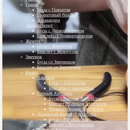
Гранат
Бусы с Гранатом
Гранатовый браслет
Альмандин
Дюмортьерит
Бусы с Дюмортьеритом
Браслеты с Дюмортьеритом
Жемчуг
Бусы с Жемчугом
Браслет с Жемчугом
Змеевик
Бусы со Змеевиком
Браслет со Змеевиком
Кварц
Аметист
Бусы с Аметистом
Браслеты с Аметистом
Горный Хрусталь
Бусы с Горным Хрусталем
Браслет с Горным Хрусталем
Четки с Горным Хрусталем
Дымчатый Кварц (Раухтопаз)
Бусы с Раухтопазом
Браслет с Раухтопазом
Розовый Кварц