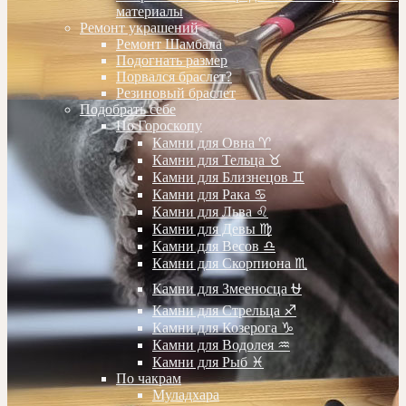
материалы
Ремонт украшений
Ремонт Шамбала
Подогнать размер
Порвался браслет?
Резиновый браслет
Подобрать себе
По Гороскопу
Камни для Овна ♈️
Камни для Тельца ♉️
Камни для Близнецов ♊️
Камни для Рака ♋️
Камни для Льва ♌️
Камни для Девы ♍️
Камни для Весов ♎️
Камни для Скорпиона ♏️
Камни для Змееносца ⛎
Камни для Стрельца ♐️
Камни для Козерога ♑️
Камни для Водолея ♒️
Камни для Рыб ♓️
По чакрам
Муладхара