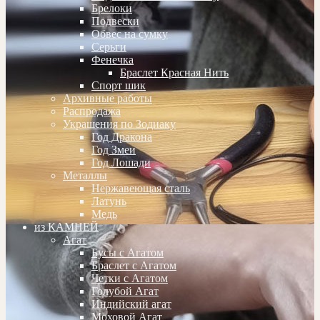
Брелоки
Подвески
Обвес на сумку
Серьги
Фенечка
Браслет Красная Нить
Спорт шик
Архивные работы
Распродажа
Украшения по Зодиаку
Год Дракона
Год Змеи
Год Лошади
Металлы
Нержавеющая сталь
Латунь
Медь
из КАМНЕЙ
Агат
Бусы с Агатом
Браслет с Агатом
Четки с Агатом
Голубой Агат
Индийский агат
Моховой Агат