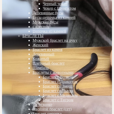
Черный чокер
Чокер с Шунгитом
Деревянные бусы
Бусы-цепочка из камней
Мужские бусы
с крестом
Цепочка из камней
БРАСЛЕТЫ
Мужской браслет на руку
Женский
Браслет из камня
Деревянный
Кожаный
Плетеный браслет
Шамбала
Браслеты с животными
Браслет с Волком
Браслет с Драконом
Браслет со Змеей
Браслет со Львом
Браслет с Медведем
Браслет с Тигром
На резинке
Двойной браслет (сет)
Браслет-цепочка