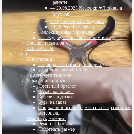
Гранаты
— 20.08.2023 Карелия: ❤Любовь и
Голуби🕊
— Урал: Геопарк Ундория
2023: Река Шмелевка
Коллекционные минералы
Почему рвутся браслеты с камнями
Словарь терминов
КОНТАКТЫ
Сервис
Консультация
Подбор по Гороскопу и Зодиаку
Индивидуальный подбор
Помогу купить камни
Украшение под заказ
Плетеный браслет
Шамбала на заказ
Браслет под заказ
Бусы на заказ
Сборка личного «предмета силы»-различные
материалы
Ремонт украшений
Ремонт Шамбала
Подогнать размер