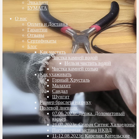
Эвкалипт
БУМАГА
О нас
Оплата и Доставка
Гарантии
Отзывы
Сертификаты
Блог
Как чистить
Чистка камней водой
Нельзя чистить водой
Чистка камней солью
Как ухаживать
Горный Хрусталь
Малахит
Сандал
Шунгит
Размер браслета на руку
Полевой дневник
07.06.2023г. Дёржа. Доломитовый
карьер
21.07.2023г. Старая Ситня: Халцедоны
Пограничная застава НКВД
11-12.08.2023г. Карелия: Кительские