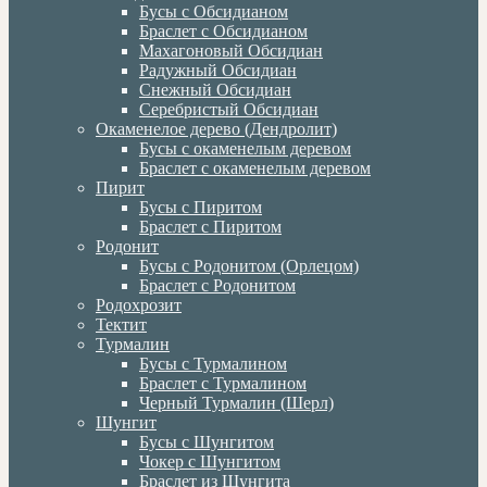
Бусы с Обсидианом
Браслет с Обсидианом
Махагоновый Обсидиан
Радужный Обсидиан
Снежный Обсидиан
Серебристый Обсидиан
Окаменелое дерево (Дендролит)
Бусы с окаменелым деревом
Браслет с окаменелым деревом
Пирит
Бусы с Пиритом
Браслет с Пиритом
Родонит
Бусы с Родонитом (Орлецом)
Браслет с Родонитом
Родохрозит
Тектит
Турмалин
Бусы с Турмалином
Браслет с Турмалином
Черный Турмалин (Шерл)
Шунгит
Бусы с Шунгитом
Чокер с Шунгитом
Браслет из Шунгита