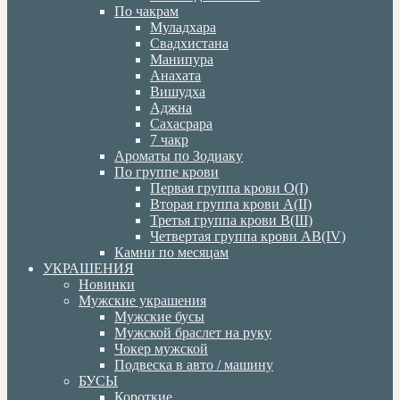
По чакрам
Муладхара
Свадхистана
Манипура
Анахата
Вишудха
Аджна
Сахасрара
7 чакр
Ароматы по Зодиаку
По группе крови
Первая группа крови О(I)
Вторая группа крови А(II)
Третья группа крови В(III)
Четвертая группа крови АВ(IV)
Камни по месяцам
УКРАШЕНИЯ
Новинки
Мужские украшения
Мужские бусы
Мужской браслет на руку
Чокер мужской
Подвеска в авто / машину
БУСЫ
Короткие