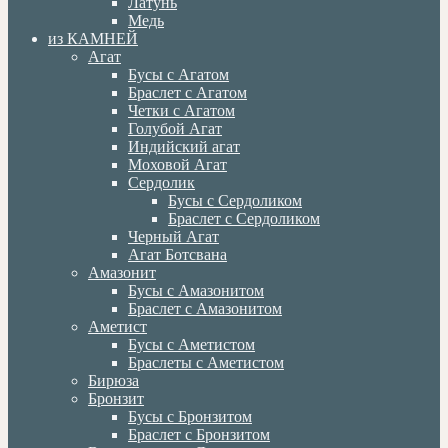
Латунь
Медь
из КАМНЕЙ
Агат
Бусы с Агатом
Браслет с Агатом
Четки с Агатом
Голубой Агат
Индийский агат
Моховой Агат
Сердолик
Бусы с Сердоликом
Браслет с Сердоликом
Черный Агат
Агат Ботсвана
Амазонит
Бусы с Амазонитом
Браслет с Амазонитом
Аметист
Бусы с Аметистом
Браслеты с Аметистом
Бирюза
Бронзит
Бусы с Бронзитом
Браслет с Бронзитом