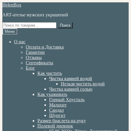
Перейти
Перейти
HelenBox
к
к
ART-ателье мужских украшений
навигации
содержимому
Искать:
Поиск
Меню
О нас
Оплата и Доставка
Гарантии
Отзывы
Сертификаты
Блог
Как чистить
Чистка камней водой
Нельзя чистить водой
Чистка камней солью
Как ухаживать
Горный Хрусталь
Малахит
Сандал
Шунгит
Размер браслета на руку
Полевой дневник