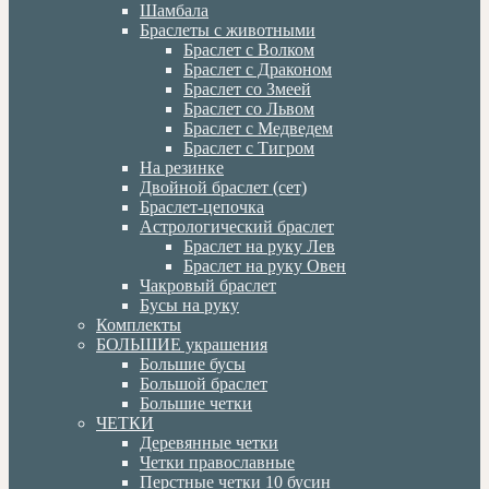
Шамбала
Браслеты с животными
Браслет с Волком
Браслет с Драконом
Браслет со Змеей
Браслет со Львом
Браслет с Медведем
Браслет с Тигром
На резинке
Двойной браслет (сет)
Браслет-цепочка
Астрологический браслет
Браслет на руку Лев
Браслет на руку Овен
Чакровый браслет
Бусы на руку
Комплекты
БОЛЬШИЕ украшения
Большие бусы
Большой браслет
Большие четки
ЧЕТКИ
Деревянные четки
Четки православные
Перстные четки 10 бусин