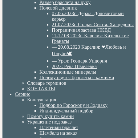
Размер браслета на руку
Полевой дневник
07.06.2023г. Дёржа. Доломитовый
карьер
21.07.2023г. Старая Ситня: Халцедоны
Пограничная застава НКВД
11-12.08.2023г. Карелия: Кительские
Гранаты
— 20.08.2023 Карелия: ❤Любовь и
Голуби🕊
— Урал: Геопарк Ундория
2023: Река Шмелевка
Коллекционные минералы
Почему рвутся браслеты с камнями
Словарь терминов
КОНТАКТЫ
Сервис
Консультация
Подбор по Гороскопу и Зодиаку
Индивидуальный подбор
Помогу купить камни
Украшение под заказ
Плетеный браслет
Шамбала на заказ