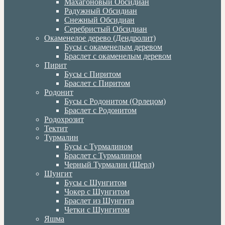
Махагоновый Обсидиан
Радужный Обсидиан
Снежный Обсидиан
Серебристый Обсидиан
Окаменелое дерево (Дендролит)
Бусы с окаменелым деревом
Браслет с окаменелым деревом
Пирит
Бусы с Пиритом
Браслет с Пиритом
Родонит
Бусы с Родонитом (Орлецом)
Браслет с Родонитом
Родохрозит
Тектит
Турмалин
Бусы с Турмалином
Браслет с Турмалином
Черный Турмалин (Шерл)
Шунгит
Бусы с Шунгитом
Чокер с Шунгитом
Браслет из Шунгита
Четки с Шунгитом
Яшма