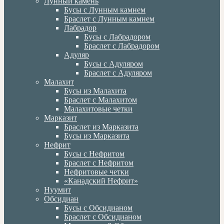
Лунный камень
Бусы с Лунным камнем
Браслет с Лунным камнем
Лабрадор
Бусы с Лабрадором
Браслет с Лабрадором
Адуляр
Бусы с Адуляром
Браслет с Адуляром
Малахит
Бусы из Малахита
Браслет с Малахитом
Малахитовые четки
Марказит
Браслет из Марказита
Бусы из Марказита
Нефрит
Бусы с Нефритом
Браслет с Нефритом
Нефритовые четки
«Канадский Нефрит»
Нуумит
Обсидиан
Бусы с Обсидианом
Браслет с Обсидианом