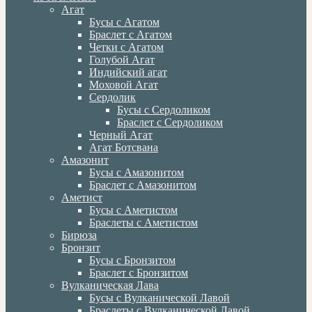
Агат
Бусы с Агатом
Браслет с Агатом
Четки с Агатом
Голубой Агат
Индийский агат
Моховой Агат
Сердолик
Бусы с Сердоликом
Браслет с Сердоликом
Черный Агат
Агат Ботсвана
Амазонит
Бусы с Амазонитом
Браслет с Амазонитом
Аметист
Бусы с Аметистом
Браслеты с Аметистом
Бирюза
Бронзит
Бусы с Бронзитом
Браслет с Бронзитом
Вулканическая Лава
Бусы с Вулканической Лавой
Браслеты с Вулканической Лавой