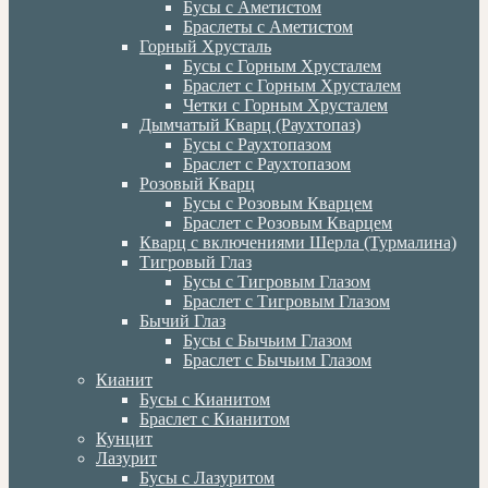
Бусы с Аметистом
Браслеты с Аметистом
Горный Хрусталь
Бусы с Горным Хрусталем
Браслет с Горным Хрусталем
Четки с Горным Хрусталем
Дымчатый Кварц (Раухтопаз)
Бусы с Раухтопазом
Браслет с Раухтопазом
Розовый Кварц
Бусы с Розовым Кварцем
Браслет с Розовым Кварцем
Кварц с включениями Шерла (Турмалина)
Тигровый Глаз
Бусы с Тигровым Глазом
Браслет с Тигровым Глазом
Бычий Глаз
Бусы с Бычьим Глазом
Браслет с Бычьим Глазом
Кианит
Бусы с Кианитом
Браслет с Кианитом
Кунцит
Лазурит
Бусы с Лазуритом