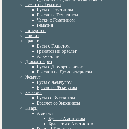
Гематит / Гематин
Бусы с Гематином
Браслет с Гематином
Четки с Гематином
Гематин
Гиперстен
Говлит
Гранат
Бусы с Гранатом
Гранатовый браслет
Альмандин
Дюмортьерит
Бусы с Дюмортьеритом
Браслеты с Дюмортьеритом
Жемчуг
Бусы с Жемчугом
Браслет с Жемчугом
Змеевик
Бусы со Змеевиком
Браслет со Змеевиком
Кварц
Аметист
Бусы с Аметистом
Браслеты с Аметистом
Горный Хрусталь