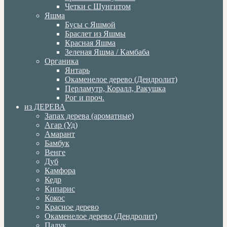
Четки с Шунгитом
Яшма
Бусы с Яшмой
Браслет из Яшмы
Красная Яшма
Зеленая Яшма / Камбаба
Органика
Янтарь
Окаменелое дерево (Дендролит)
Перламутр, Коралл, Ракушка
Рог и проч.
из ДЕРЕВА
Запах дерева (ароматные)
Агар (Уд)
Амарант
Бамбук
Венге
Дуб
Камфора
Кедр
Кипарис
Кокос
Красное дерево
Окаменелое дерево (Дендролит)
Падук