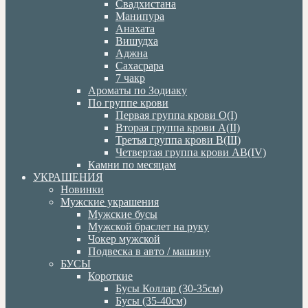
Свадхистана
Манипура
Анахата
Вишудха
Аджна
Сахасрара
7 чакр
Ароматы по Зодиаку
По группе крови
Первая группа крови О(I)
Вторая группа крови А(II)
Третья группа крови В(III)
Четвертая группа крови АВ(IV)
Камни по месяцам
УКРАШЕНИЯ
Новинки
Мужские украшения
Мужские бусы
Мужской браслет на руку
Чокер мужской
Подвеска в авто / машину
БУСЫ
Короткие
Бусы Коллар (30-35см)
Бусы (35-40см)