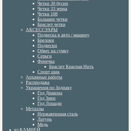
Четки 30 бусин
Четки 33 зерна
Четки 108
Большие четки
Браслет четки
АКСЕССУАРЫ
Подвеска в авто / машину
Брелоки
Подвески
Обвес на сумку
Серьги
Фенечка
Браслет Красная Нить
Спорт шик
Архивные работы
Распродажа
Украшения по Зодиаку
Год Дракона
Год Змеи
Год Лошади
Металлы
Нержавеющая сталь
Латунь
Медь
из КАМНЕЙ