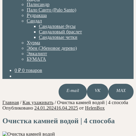
Палисандр
Пало Санто (Palo Santo)
Рудракша
Сандал
Сандаловые бусы
Сандаловый браслет
Сандаловые четки
Хурма
Эбен (Эбеновое дерево)
Эвкалипт
БУМАГА
0
₽
0 товаров
E-mail
VK
MAX
Главная
/
Как ухаживать
/
Очистка камней водой | 4 способа
Опубликовано
24.01.2024
16.04.2025
от
HelenBox
Очистка камней водой | 4 способа