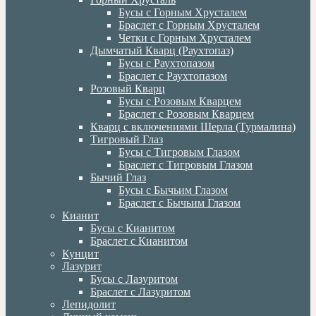
Бусы с Горным Хрусталем
Браслет с Горным Хрусталем
Четки с Горным Хрусталем
Дымчатый Кварц (Раухтопаз)
Бусы с Раухтопазом
Браслет с Раухтопазом
Розовый Кварц
Бусы с Розовым Кварцем
Браслет с Розовым Кварцем
Кварц с включениями Шерла (Турмалина)
Тигровый Глаз
Бусы с Тигровым Глазом
Браслет с Тигровым Глазом
Бычий Глаз
Бусы с Бычьим Глазом
Браслет с Бычьим Глазом
Кианит
Бусы с Кианитом
Браслет с Кианитом
Кунцит
Лазурит
Бусы с Лазуритом
Браслет с Лазуритом
Лепидолит