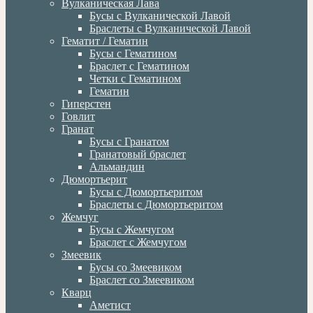
Вулканическая Лава
Бусы с Вулканической Лавой
Браслеты с Вулканической Лавой
Гематит / Гематин
Бусы с Гематином
Браслет с Гематином
Четки с Гематином
Гематин
Гиперстен
Говлит
Гранат
Бусы с Гранатом
Гранатовый браслет
Альмандин
Дюмортьерит
Бусы с Дюмортьеритом
Браслеты с Дюмортьеритом
Жемчуг
Бусы с Жемчугом
Браслет с Жемчугом
Змеевик
Бусы со Змеевиком
Браслет со Змеевиком
Кварц
Аметист