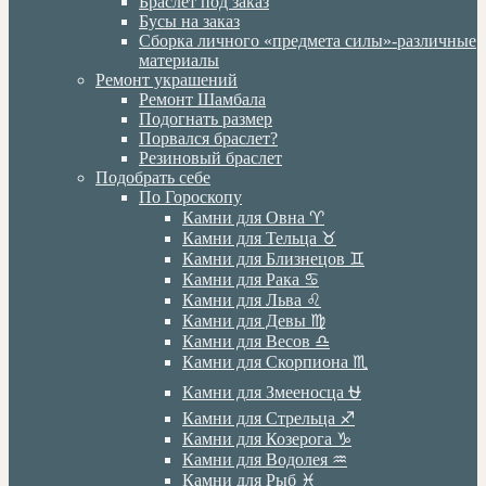
Браслет под заказ
Бусы на заказ
Сборка личного «предмета силы»-различные
материалы
Ремонт украшений
Ремонт Шамбала
Подогнать размер
Порвался браслет?
Резиновый браслет
Подобрать себе
По Гороскопу
Камни для Овна ♈️
Камни для Тельца ♉️
Камни для Близнецов ♊️
Камни для Рака ♋️
Камни для Льва ♌️
Камни для Девы ♍️
Камни для Весов ♎️
Камни для Скорпиона ♏️
Камни для Змееносца ⛎
Камни для Стрельца ♐️
Камни для Козерога ♑️
Камни для Водолея ♒️
Камни для Рыб ♓️