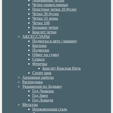
Деревянные четки
Четки православные
Перстные четки 10 бусин
Четки 30 бусин
Четки 33 зерна
Четки 108
Большие четки
Браслет четки
АКСЕССУАРЫ
Подвеска в авто / машину
Брелоки
Подвески
Обвес на сумку
Серьги
Фенечка
Браслет Красная Нить
Спорт шик
Архивные работы
Распродажа
Украшения по Зодиаку
Год Дракона
Год Змеи
Год Лошади
Металлы
Нержавеющая сталь