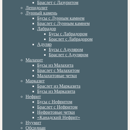
Браслет с Лазуритом
Лепидолит
Лунный камень
Бусы с Лунным камнем
Браслет с Лунным камнем
Лабрадор
Бусы с Лабрадором
Браслет с Лабрадором
Адуляр
Бусы с Адуляром
Браслет с Адуляром
Малахит
Бусы из Малахита
Браслет с Малахитом
Малахитовые четки
Марказит
Браслет из Марказита
Бусы из Марказита
Нефрит
Бусы с Нефритом
Браслет с Нефритом
Нефритовые четки
«Канадский Нефрит»
Нуумит
Обсидиан