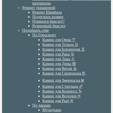
материалы
Ремонт украшений
Ремонт Шамбала
Подогнать размер
Порвался браслет?
Резиновый браслет
Подобрать себе
По Гороскопу
Камни для Овна ♈️
Камни для Тельца ♉️
Камни для Близнецов ♊️
Камни для Рака ♋️
Камни для Льва ♌️
Камни для Девы ♍️
Камни для Весов ♎️
Камни для Скорпиона ♏️
Камни для Змееносца ⛎
Камни для Стрельца ♐️
Камни для Козерога ♑️
Камни для Водолея ♒️
Камни для Рыб ♓️
По чакрам
Муладхара