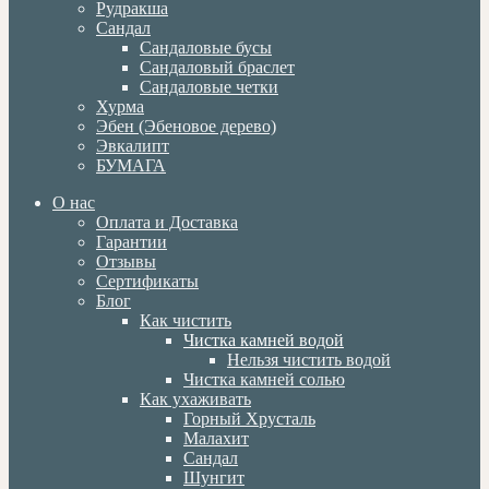
Рудракша
Сандал
Сандаловые бусы
Сандаловый браслет
Сандаловые четки
Хурма
Эбен (Эбеновое дерево)
Эвкалипт
БУМАГА
О нас
Оплата и Доставка
Гарантии
Отзывы
Сертификаты
Блог
Как чистить
Чистка камней водой
Нельзя чистить водой
Чистка камней солью
Как ухаживать
Горный Хрусталь
Малахит
Сандал
Шунгит