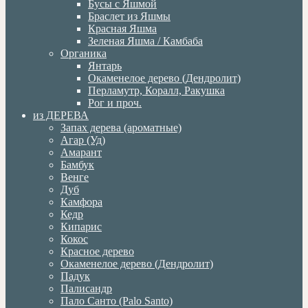
Бусы с Яшмой
Браслет из Яшмы
Красная Яшма
Зеленая Яшма / Камбаба
Органика
Янтарь
Окаменелое дерево (Дендролит)
Перламутр, Коралл, Ракушка
Рог и проч.
из ДЕРЕВА
Запах дерева (ароматные)
Агар (Уд)
Амарант
Бамбук
Венге
Дуб
Камфора
Кедр
Кипарис
Кокос
Красное дерево
Окаменелое дерево (Дендролит)
Падук
Палисандр
Пало Санто (Palo Santo)