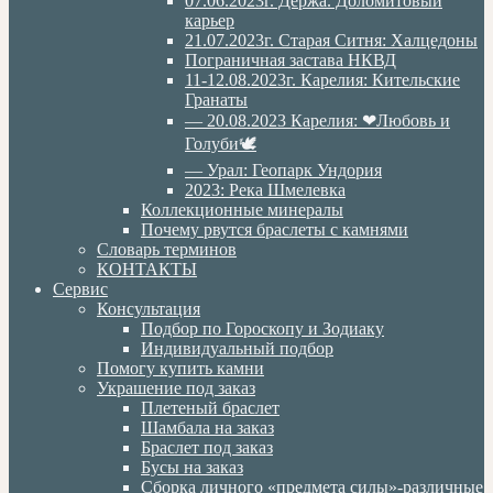
07.06.2023г. Дёржа. Доломитовый
карьер
21.07.2023г. Старая Ситня: Халцедоны
Пограничная застава НКВД
11-12.08.2023г. Карелия: Кительские
Гранаты
— 20.08.2023 Карелия: ❤Любовь и
Голуби🕊
— Урал: Геопарк Ундория
2023: Река Шмелевка
Коллекционные минералы
Почему рвутся браслеты с камнями
Словарь терминов
КОНТАКТЫ
Сервис
Консультация
Подбор по Гороскопу и Зодиаку
Индивидуальный подбор
Помогу купить камни
Украшение под заказ
Плетеный браслет
Шамбала на заказ
Браслет под заказ
Бусы на заказ
Сборка личного «предмета силы»-различные