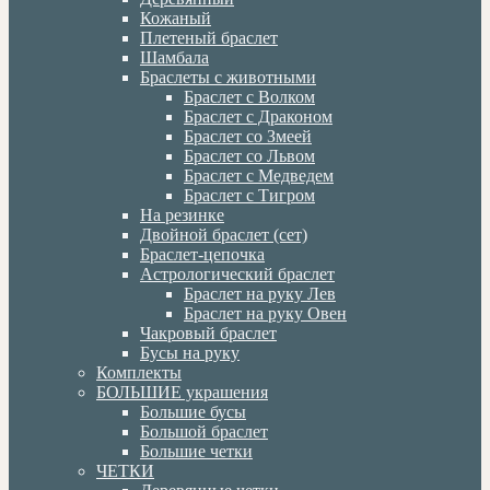
Кожаный
Плетеный браслет
Шамбала
Браслеты с животными
Браслет с Волком
Браслет с Драконом
Браслет со Змеей
Браслет со Львом
Браслет с Медведем
Браслет с Тигром
На резинке
Двойной браслет (сет)
Браслет-цепочка
Астрологический браслет
Браслет на руку Лев
Браслет на руку Овен
Чакровый браслет
Бусы на руку
Комплекты
БОЛЬШИЕ украшения
Большие бусы
Большой браслет
Большие четки
ЧЕТКИ