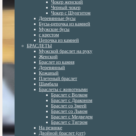
Чокер женский
Черный чокер
Чокер с Шунгитом
Деревянные бусы
Бусы-цепочка из камней
Мужские бусы
с крестом
Цепочка из камней
БРАСЛЕТЫ
Мужской браслет на руку
Женский
Браслет из камня
Деревянный
Кожаный
Плетеный браслет
Шамбала
Браслеты с животными
Браслет с Волком
Браслет с Драконом
Браслет со Змеей
Браслет со Львом
Браслет с Медведем
Браслет с Тигром
На резинке
Двойной браслет (сет)