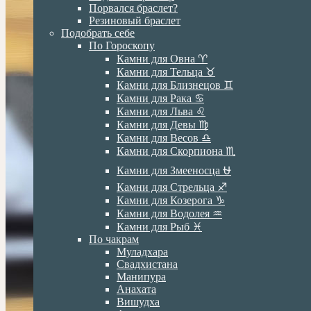
Порвался браслет?
Резиновый браслет
Подобрать себе
По Гороскопу
Камни для Овна ♈️
Камни для Тельца ♉️
Камни для Близнецов ♊️
Камни для Рака ♋️
Камни для Льва ♌️
Камни для Девы ♍️
Камни для Весов ♎️
Камни для Скорпиона ♏️
Камни для Змееносца ⛎
Камни для Стрельца ♐️
Камни для Козерога ♑️
Камни для Водолея ♒️
Камни для Рыб ♓️
По чакрам
Муладхара
Свадхистана
Манипура
Анахата
Вишудха