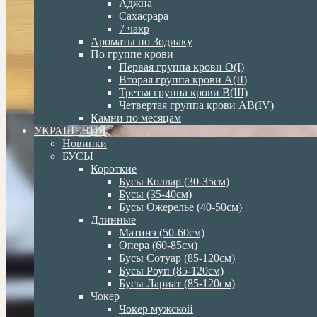
Аджна
Сахасрара
7 чакр
Ароматы по Зодиаку
По группе крови
Первая группа крови О(I)
Вторая группа крови А(II)
Третья группа крови В(III)
Четвертая группа крови АВ(IV)
Камни по месяцам
УКРАШЕНИЯ
Новинки
БУСЫ
Короткие
Бусы Коллар (30-35см)
Бусы (35-40см)
Бусы Ожерелье (40-50см)
Длинные
Матинэ (50-60см)
Опера (60-85см)
Бусы Сотуар (85-120см)
Бусы Роуп (85-120см)
Бусы Лариат (85-120см)
Чокер
Чокер мужской