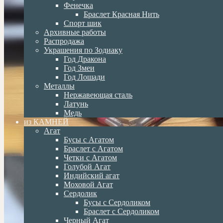
Фенечка
Браслет Красная Нить
Спорт шик
Архивные работы
Распродажа
Украшения по Зодиаку
Год Дракона
Год Змеи
Год Лошади
Металлы
Нержавеющая сталь
Латунь
Медь
из КАМНЕЙ
Агат
Бусы с Агатом
Браслет с Агатом
Четки с Агатом
Голубой Агат
Индийский агат
Моховой Агат
Сердолик
Бусы с Сердоликом
Браслет с Сердоликом
Черный Агат