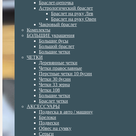
Браслет-цепочка
Астрологический браслет
Браслет на руку Лев
Браслет на руку Овен
Чакровый браслет
Комплекты
БОЛЬШИЕ украшения
Большие бусы
Большой браслет
Большие четки
ЧЕТКИ
Деревянные четки
Четки православные
Перстные четки 10 бусин
Четки 30 бусин
Четки 33 зерна
Четки 108
Большие четки
Браслет четки
АКСЕССУАРЫ
Подвеска в авто / машину
Брелоки
Подвески
Обвес на сумку
Серьги