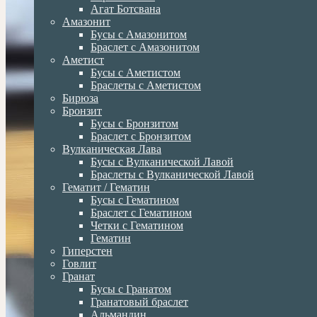
Агат Ботсвана
Амазонит
Бусы с Амазонитом
Браслет с Амазонитом
Аметист
Бусы с Аметистом
Браслеты с Аметистом
Бирюза
Бронзит
Бусы с Бронзитом
Браслет с Бронзитом
Вулканическая Лава
Бусы с Вулканической Лавой
Браслеты с Вулканической Лавой
Гематит / Гематин
Бусы с Гематином
Браслет с Гематином
Четки с Гематином
Гематин
Гиперстен
Говлит
Гранат
Бусы с Гранатом
Гранатовый браслет
Альмандин