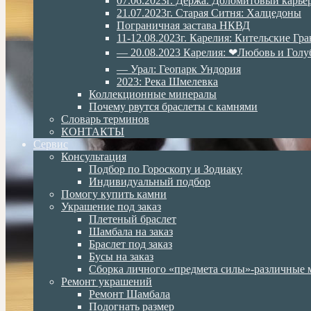
07.06.2023г. Дёржа. Доломитовый карье
21.07.2023г. Старая Ситня: Халцедоны
Пограничная застава НКВД
11-12.08.2023г. Карелия: Кительские Гр
— 20.08.2023 Карелия: ❤Любовь и Голу
— Урал: Геопарк Ундория
2023: Река Шмелевка
Коллекционные минералы
Почему рвутся браслеты с камнями
Словарь терминов
КОНТАКТЫ
Сервис
Консультация
Подбор по Гороскопу и Зодиаку
Индивидуальный подбор
Помогу купить камни
Украшение под заказ
Плетеный браслет
Шамбала на заказ
Браслет под заказ
Бусы на заказ
Сборка личного «предмета силы»-различные 
Ремонт украшений
Ремонт Шамбала
Подогнать размер