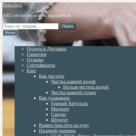
Перейти
Перейти
HelenBox
к
к
ART-ателье мужских украшений
навигации
содержимому
Искать:
Поиск
Меню
О нас
Оплата и Доставка
Гарантии
Отзывы
Сертификаты
Блог
Как чистить
Чистка камней водой
Нельзя чистить водой
Чистка камней солью
Как ухаживать
Горный Хрусталь
Малахит
Сандал
Шунгит
Размер браслета на руку
Полевой дневник