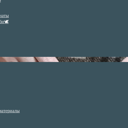
р
анаты
би🕊
материалы