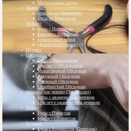
Малахитовые четки
Марказит
Браслет из Марказита
Бусы из Марказита
Нефрит
Бусы с Нефритом
Браслет с Нефритом
Нефритовые четки
«Канадский Нефрит»
Нуумит
Обсидиан
Бусы с Обсидианом
Браслет с Обсидианом
Махагоновый Обсидиан
Радужный Обсидиан
Снежный Обсидиан
Серебристый Обсидиан
Окаменелое дерево (Дендролит)
Бусы с окаменелым деревом
Браслет с окаменелым деревом
Пирит
Бусы с Пиритом
Браслет с Пиритом
Родонит
Бусы с Родонитом (Орлецом)