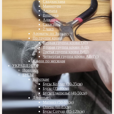
Свадхистана
Манипура
Анахата
Вишудха
Аджна
Сахасрара
7 чакр
Ароматы по Зодиаку
По группе крови
Первая группа крови О(I)
Вторая группа крови А(II)
Третья группа крови В(III)
Четвертая группа крови АВ(IV)
Камни по месяцам
УКРАШЕНИЯ
Новинки
БУСЫ
Короткие
Бусы Коллар (30-35см)
Бусы (35-40см)
Бусы Ожерелье (40-50см)
Длинные
Матинэ (50-60см)
Опера (60-85см)
Бусы Сотуар (85-120см)