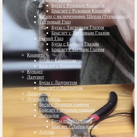
Бусы с Розовым Кварцем
Браслет с Розовым Кварцем
Кварц с включениями Шерла (Турмалина)
Тигровый Глаз
Бусы с Тигровым Глазом
Браслет с Тигровым Глазом
Бычий Глаз
Бусы с Бычьим Глазом
Браслет с Бычьим Глазом
Кианит
Бусы с Кианитом
Браслет с Кианитом
Кунцит
Лазурит
Бусы с Лазуритом
Браслет с Лазуритом
Лепидолит
Лунный камень
Бусы с Лунным камнем
Браслет с Лунным камнем
Лабрадор
Бусы с Лабрадором
Браслет с Лабрадором
Адуляр