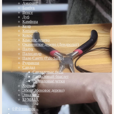
Амарант
Бамбук
Венге
Дуб
Камфора
Кедр
Кипарис
Кокос
Красное дерево
Окаменелое дерево (Дендролит)
Падук
Палисандр
Пало Санто (Palo Santo)
Рудракша
Сандал
Сандаловые бусы
Сандаловый браслет
Сандаловые четки
Хурма
Эбен (Эбеновое дерево)
Эвкалипт
БУМАГА
0
₽
0 товаров