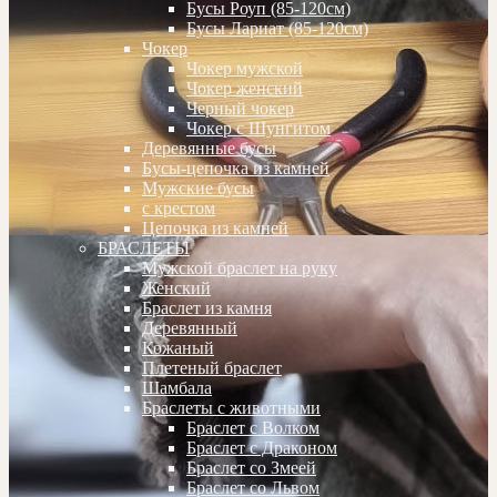
Бусы Роуп (85-120см)
Бусы Лариат (85-120см)
Чокер
Чокер мужской
Чокер женский
Черный чокер
Чокер с Шунгитом
Деревянные бусы
Бусы-цепочка из камней
Мужские бусы
с крестом
Цепочка из камней
БРАСЛЕТЫ
Мужской браслет на руку
Женский
Браслет из камня
Деревянный
Кожаный
Плетеный браслет
Шамбала
Браслеты с животными
Браслет с Волком
Браслет с Драконом
Браслет со Змеей
Браслет со Львом