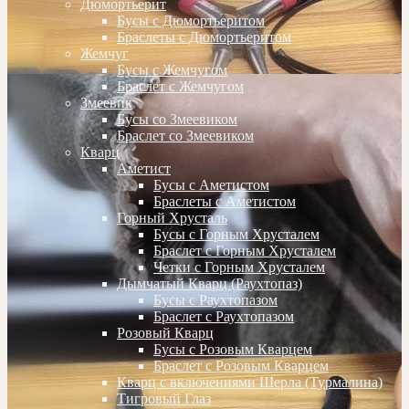
Дюмортьерит
Бусы с Дюмортьеритом
Браслеты с Дюмортьеритом
Жемчуг
Бусы с Жемчугом
Браслет с Жемчугом
Змеевик
Бусы со Змеевиком
Браслет со Змеевиком
Кварц
Аметист
Бусы с Аметистом
Браслеты с Аметистом
Горный Хрусталь
Бусы с Горным Хрусталем
Браслет с Горным Хрусталем
Четки с Горным Хрусталем
Дымчатый Кварц (Раухтопаз)
Бусы с Раухтопазом
Браслет с Раухтопазом
Розовый Кварц
Бусы с Розовым Кварцем
Браслет с Розовым Кварцем
Кварц с включениями Шерла (Турмалина)
Тигровый Глаз