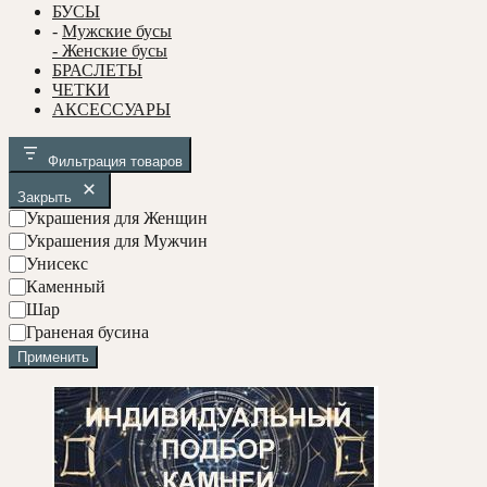
БУСЫ
-
Мужские бусы
- Женские бусы
БРАСЛЕТЫ
ЧЕТКИ
АКСЕССУАРЫ
Фильтрация товаров
Закрыть
У
Украшения для Женщин
к
Украшения для Мужчин
р
Унисекс
а
С
Каменный
ш
о
Ф
Шар
е
с
о
Граненая бусина
н
т
р
и
Применить
а
м
я
в
а
б
у
с
и
н