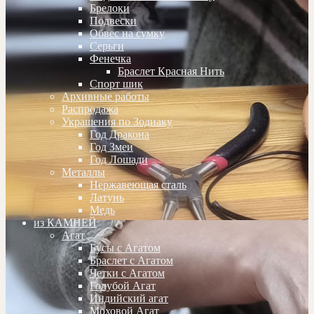
Брелоки
Подвески
Обвес на сумку
Серьги
Фенечка
Браслет Красная Нить
Спорт шик
Архивные работы
Распродажа
Украшения по Зодиаку
Год Дракона
Год Змеи
Год Лошади
Металлы
Нержавеющая сталь
Латунь
Медь
из КАМНЕЙ
Агат
Бусы с Агатом
Браслет с Агатом
Четки с Агатом
Голубой Агат
Индийский агат
Моховой Агат