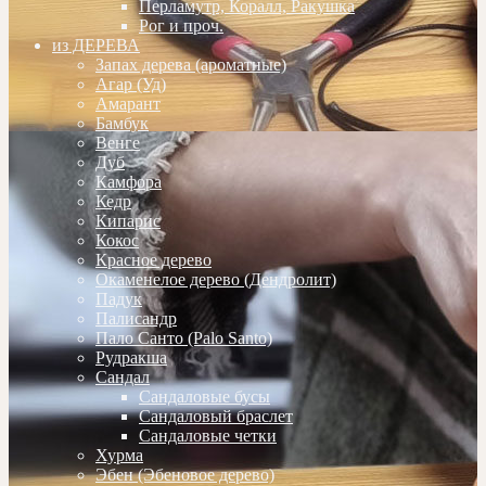
Перламутр, Коралл, Ракушка
Рог и проч.
из ДЕРЕВА
Запах дерева (ароматные)
Агар (Уд)
Амарант
Бамбук
Венге
Дуб
Камфора
Кедр
Кипарис
Кокос
Красное дерево
Окаменелое дерево (Дендролит)
Падук
Палисандр
Пало Санто (Palo Santo)
Рудракша
Сандал
Сандаловые бусы
Сандаловый браслет
Сандаловые четки
Хурма
Эбен (Эбеновое дерево)