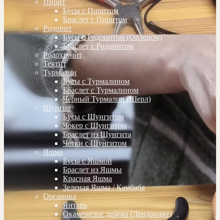
Пирит
Бусы с Пиритом
Браслет с Пиритом
Родонит
Бусы с Родонитом (Орлецом)
Браслет с Родонитом
Родохрозит
Тектит
Турмалин
Бусы с Турмалином
Браслет с Турмалином
Черный Турмалин (Шерл)
Шунгит
Бусы с Шунгитом
Чокер с Шунгитом
Браслет из Шунгита
Четки с Шунгитом
Яшма
Бусы с Яшмой
Браслет из Яшмы
Красная Яшма
Зеленая Яшма / Камбаба
Органика
Янтарь
Окаменелое дерево (Дендролит)