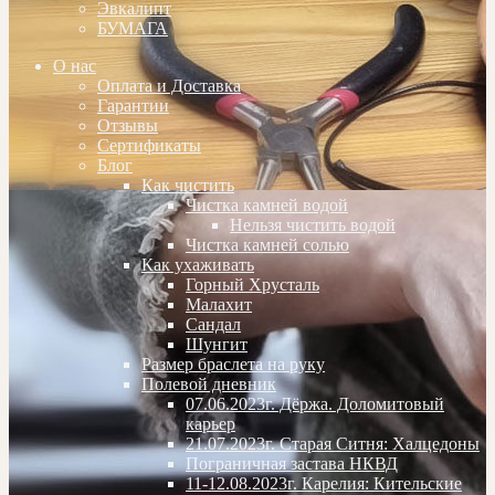
Эвкалипт
БУМАГА
О нас
Оплата и Доставка
Гарантии
Отзывы
Сертификаты
Блог
Как чистить
Чистка камней водой
Нельзя чистить водой
Чистка камней солью
Как ухаживать
Горный Хрусталь
Малахит
Сандал
Шунгит
Размер браслета на руку
Полевой дневник
07.06.2023г. Дёржа. Доломитовый
карьер
21.07.2023г. Старая Ситня: Халцедоны
Пограничная застава НКВД
11-12.08.2023г. Карелия: Кительские