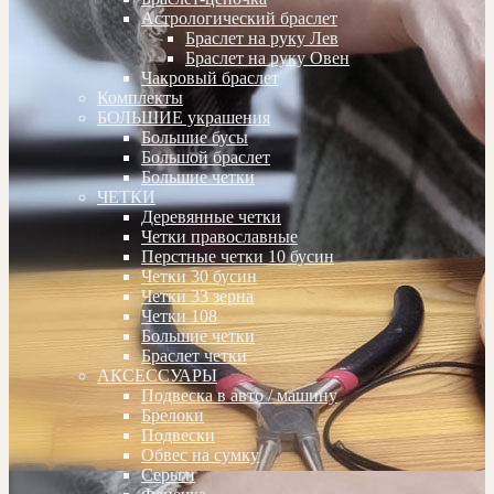
Астрологический браслет
Браслет на руку Лев
Браслет на руку Овен
Чакровый браслет
Комплекты
БОЛЬШИЕ украшения
Большие бусы
Большой браслет
Большие четки
ЧЕТКИ
Деревянные четки
Четки православные
Перстные четки 10 бусин
Четки 30 бусин
Четки 33 зерна
Четки 108
Большие четки
Браслет четки
АКСЕССУАРЫ
Подвеска в авто / машину
Брелоки
Подвески
Обвес на сумку
Серьги