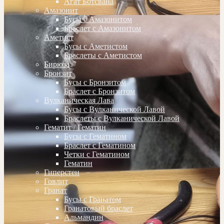
Агат Ботсвана
Амазонит
Бусы с Амазонитом
Браслет с Амазонитом
Аметист
Бусы с Аметистом
Браслеты с Аметистом
Бирюза
Бронзит
Бусы с Бронзитом
Браслет с Бронзитом
Вулканическая Лава
Бусы с Вулканической Лавой
Браслеты с Вулканической Лавой
Гематит / Гематин
Бусы с Гематином
Браслет с Гематином
Четки с Гематином
Гематин
Гиперстен
Говлит
Гранат
Бусы с Гранатом
Гранатовый браслет
Альмандин