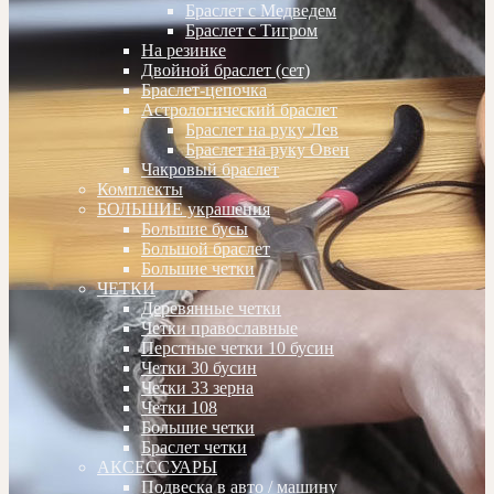
Браслет с Медведем
Браслет с Тигром
На резинке
Двойной браслет (сет)
Браслет-цепочка
Астрологический браслет
Браслет на руку Лев
Браслет на руку Овен
Чакровый браслет
Комплекты
БОЛЬШИЕ украшения
Большие бусы
Большой браслет
Большие четки
ЧЕТКИ
Деревянные четки
Четки православные
Перстные четки 10 бусин
Четки 30 бусин
Четки 33 зерна
Четки 108
Большие четки
Браслет четки
АКСЕССУАРЫ
Подвеска в авто / машину