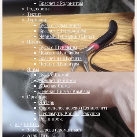
Браслет с Родонитом
Родохрозит
Тектит
Турмалин
Бусы с Турмалином
Браслет с Турмалином
Черный Турмалин (Шерл)
Шунгит
Бусы с Шунгитом
Чокер с Шунгитом
Браслет из Шунгита
Четки с Шунгитом
Яшма
Бусы с Яшмой
Браслет из Яшмы
Красная Яшма
Зеленая Яшма / Камбаба
Органика
Янтарь
Окаменелое дерево (Дендролит)
Перламутр, Коралл, Ракушка
Рог и проч.
из ДЕРЕВА
Запах дерева (ароматные)
Агар (Уд)