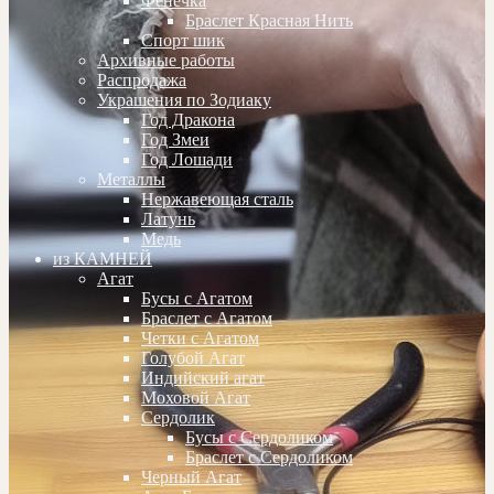
Фенечка
Браслет Красная Нить
Спорт шик
Архивные работы
Распродажа
Украшения по Зодиаку
Год Дракона
Год Змеи
Год Лошади
Металлы
Нержавеющая сталь
Латунь
Медь
из КАМНЕЙ
Агат
Бусы с Агатом
Браслет с Агатом
Четки с Агатом
Голубой Агат
Индийский агат
Моховой Агат
Сердолик
Бусы с Сердоликом
Браслет с Сердоликом
Черный Агат