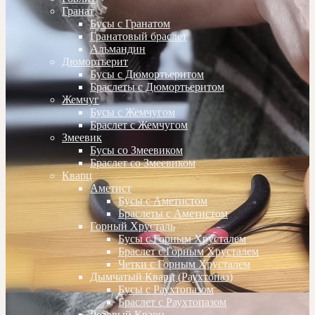
Гранат
Бусы с Гранатом
Гранатовый браслет
Альмандин
Дюмортьерит
Бусы с Дюмортьеритом
Браслеты с Дюмортьеритом
Жемчуг
Бусы с Жемчугом
Браслет с Жемчугом
Змеевик
Бусы со Змеевиком
Браслет со Змеевиком
Кварц
Аметист
Бусы с Аметистом
Браслеты с Аметистом
Горный Хрусталь
Бусы с Горным Хрусталем
Браслет с Горным Хрусталем
Четки с Горным Хрусталем
Дымчатый Кварц (Раухтопаз)
Бусы с Раухтопазом
Браслет с Раухтопазом
Розовый Кварц