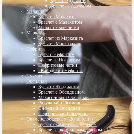
Бусы с Адуляром
Браслет с Адуляром
Малахит
Бусы из Малахита
Браслет с Малахитом
Малахитовые четки
Марказит
Браслет из Марказита
Бусы из Марказита
Нефрит
Бусы с Нефритом
Браслет с Нефритом
Нефритовые четки
«Канадский Нефрит»
Нуумит
Обсидиан
Бусы с Обсидианом
Браслет с Обсидианом
Махагоновый Обсидиан
Радужный Обсидиан
Снежный Обсидиан
Серебристый Обсидиан
Окаменелое дерево (Дендролит)
Бусы с окаменелым деревом
Браслет с окаменелым деревом