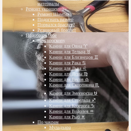
материалы
Ремонт украшений
Ремонт Шамбала
Подогнать размер
Порвался браслет?
Резиновый браслет
Подобрать себе
По Гороскопу
Камни для Овна ♈️
Камни для Тельца ♉️
Камни для Близнецов ♊️
Камни для Рака ♋️
Камни для Льва ♌️
Камни для Девы ♍️
Камни для Весов ♎️
Камни для Скорпиона ♏️
Камни для Змееносца ⛎
Камни для Стрельца ♐️
Камни для Козерога ♑️
Камни для Водолея ♒️
Камни для Рыб ♓️
По чакрам
Муладхара