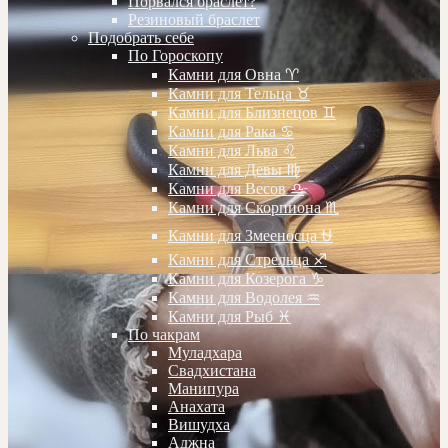
Порвался браслет?
Резиновый браслет
Подобрать себе
По Гороскопу
Камни для Овна ♈️
Камни для Тельца ♉️
Камни для Близнецов ♊️
Камни для Рака ♋️
Камни для Льва ♌️
Камни для Девы ♍️
Камни для Весов ♎️
Камни для Скорпиона ♏️
Камни для Змееносца ⛎
Камни для Стрельца ♐️
Камни для Козерога ♑️
Камни для Водолея ♒️
Камни для Рыб ♓️
По чакрам
Муладхара
Свадхистана
Манипура
Анахата
Вишудха
Аджна