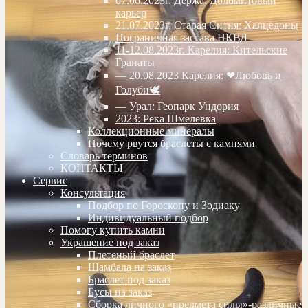
07.06.2023г. Дёржа. Доломитовый
карьер
21.07.2023г. Старая Ситня: Халцедоны
Пограничная застава НКВД
11-12.08.2023г. Карелия: Кительские
Гранаты
— 20.08.2023 Карелия: ❤Любовь и
Голуби🕊
— Урал: Геопарк Ундория
2023: Река Шмелевка
Коллекционные минералы
Почему рвутся браслеты с камнями
Словарь терминов
КОНТАКТЫ
Сервис
Консультация
Подбор по Гороскопу и Зодиаку
Индивидуальный подбор
Помогу купить камни
Украшение под заказ
Плетеный браслет
Шамбала на заказ
Браслет под заказ
Бусы на заказ
Сборка личного «предмета силы»-различные