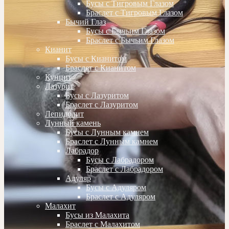
Бусы с Тигровым Глазом
Браслет с Тигровым Глазом
Бычий Глаз
Бусы с Бычьим Глазом
Браслет с Бычьим Глазом
Кианит
Бусы с Кианитом
Браслет с Кианитом
Кунцит
Лазурит
Бусы с Лазуритом
Браслет с Лазуритом
Лепидолит
Лунный камень
Бусы с Лунным камнем
Браслет с Лунным камнем
Лабрадор
Бусы с Лабрадором
Браслет с Лабрадором
Адуляр
Бусы с Адуляром
Браслет с Адуляром
Малахит
Бусы из Малахита
Браслет с Малахитом