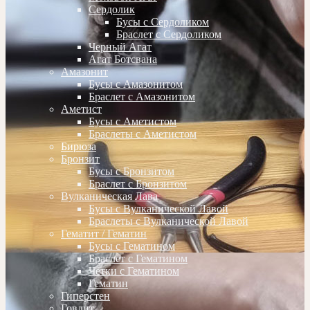
Сердолик
Бусы с Сердоликом
Браслет с Сердоликом
Черный Агат
Агат Ботсвана
Амазонит
Бусы с Амазонитом
Браслет с Амазонитом
Аметист
Бусы с Аметистом
Браслеты с Аметистом
Бирюза
Бронзит
Бусы с Бронзитом
Браслет с Бронзитом
Вулканическая Лава
Бусы с Вулканической Лавой
Браслеты с Вулканической Лавой
Гематит / Гематин
Бусы с Гематином
Браслет с Гематином
Четки с Гематином
Гематин
Гиперстен
Говлит