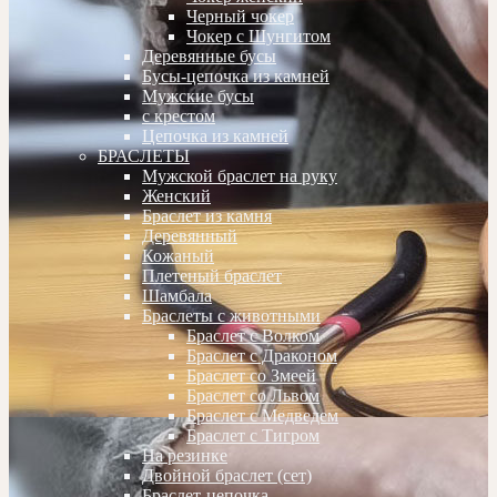
Черный чокер
Чокер с Шунгитом
Деревянные бусы
Бусы-цепочка из камней
Мужские бусы
с крестом
Цепочка из камней
БРАСЛЕТЫ
Мужской браслет на руку
Женский
Браслет из камня
Деревянный
Кожаный
Плетеный браслет
Шамбала
Браслеты с животными
Браслет с Волком
Браслет с Драконом
Браслет со Змеей
Браслет со Львом
Браслет с Медведем
Браслет с Тигром
На резинке
Двойной браслет (сет)
Браслет-цепочка