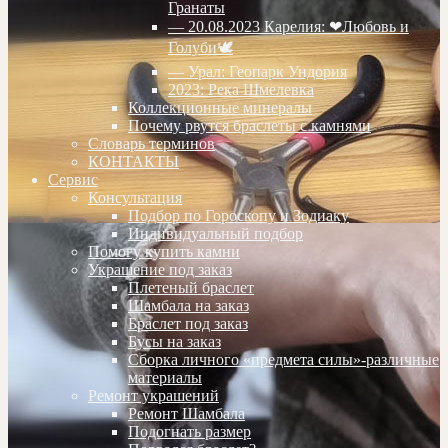
Гранаты
— 20.08.2023 Карелия: ❤Любовь и
Голуби🕊
— Урал: Геопарк Ундория
2023: Река Шмелевка
Коллекционные минералы
Почему рвутся браслеты с камнями
Словарь терминов
КОНТАКТЫ
Сервис
Консультация
Подбор по Гороскопу и Зодиаку
Индивидуальный подбор
Помогу купить камни
Украшение под заказ
Плетеный браслет
Шамбала на заказ
Браслет под заказ
Бусы на заказ
Сборка личного «предмета силы»-различные
материалы
Ремонт украшений
Ремонт Шамбала
Подогнать размер