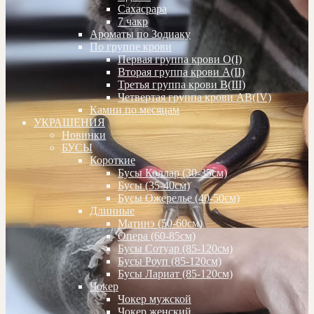
Сахасрара
7 чакр
Ароматы по Зодиаку
По группе крови
Первая группа крови О(I)
Вторая группа крови А(II)
Третья группа крови В(III)
Четвертая группа крови АВ(IV)
Камни по месяцам
УКРАШЕНИЯ
Новинки
БУСЫ
Короткие
Бусы Коллар (30-35см)
Бусы (35-40см)
Бусы Ожерелье (40-50см)
Длинные
Матинэ (50-60см)
Опера (60-85см)
Бусы Сотуар (85-120см)
Бусы Роуп (85-120см)
Бусы Лариат (85-120см)
Чокер
Чокер мужской
Чокер женский