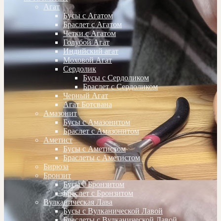
Агат
Бусы с Агатом
Браслет с Агатом
Четки с Агатом
Голубой Агат
Индийский агат
Моховой Агат
Сердолик
Бусы с Сердоликом
Браслет с Сердоликом
Черный Агат
Агат Ботсвана
Амазонит
Бусы с Амазонитом
Браслет с Амазонитом
Аметист
Бусы с Аметистом
Браслеты с Аметистом
Бирюза
Бронзит
Бусы с Бронзитом
Браслет с Бронзитом
Вулканическая Лава
Бусы с Вулканической Лавой
Браслеты с Вулканической Лавой