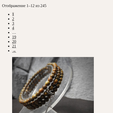
Сортировка:
Отображение 1–12 из 245
самые
1
недавние
2
3
4
…
19
20
21
→