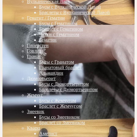
Вулканическая Лава
Бусы с Вулканической Лавой
Браслеты с Вулканической Лавой
Гематит / Гематин
Бусы с Гематином
Браслет с Гематином
Четки с Гематином
Гематин
Гиперстен
Говлит
Гранат
Бусы с Гранатом
Гранатовый браслет
Альмандин
Дюмортьерит
Бусы с Дюмортьеритом
Браслеты с Дюмортьеритом
Жемчуг
Бусы с Жемчугом
Браслет с Жемчугом
Змеевик
Бусы со Змеевиком
Браслет со Змеевиком
Кварц
Аметист