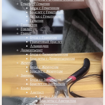
Гематит / Гематин
Бусы с Гематином
Браслет с Гематином
Четки с Гематином
Гематин
Гиперстен
Говлит
Гранат
Бусы с Гранатом
Гранатовый браслет
Альмандин
Дюмортьерит
Бусы с Дюмортьеритом
Браслеты с Дюмортьеритом
Жемчуг
Бусы с Жемчугом
Браслет с Жемчугом
Змеевик
Бусы со Змеевиком
Браслет со Змеевиком
Кварц
Аметист
Бусы с Аметистом
Браслеты с Аметистом
Горный Хрусталь