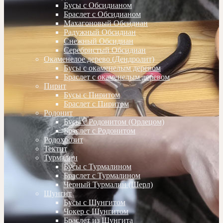
Бусы с Обсидианом
Браслет с Обсидианом
Махагоновый Обсидиан
Радужный Обсидиан
Снежный Обсидиан
Серебристый Обсидиан
Окаменелое дерево (Дендролит)
Бусы с окаменелым деревом
Браслет с окаменелым деревом
Пирит
Бусы с Пиритом
Браслет с Пиритом
Родонит
Бусы с Родонитом (Орлецом)
Браслет с Родонитом
Родохрозит
Тектит
Турмалин
Бусы с Турмалином
Браслет с Турмалином
Черный Турмалин (Шерл)
Шунгит
Бусы с Шунгитом
Чокер с Шунгитом
Браслет из Шунгита