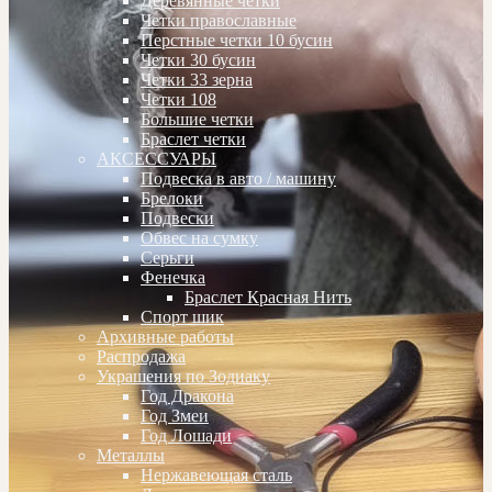
Деревянные четки
Четки православные
Перстные четки 10 бусин
Четки 30 бусин
Четки 33 зерна
Четки 108
Большие четки
Браслет четки
АКСЕССУАРЫ
Подвеска в авто / машину
Брелоки
Подвески
Обвес на сумку
Серьги
Фенечка
Браслет Красная Нить
Спорт шик
Архивные работы
Распродажа
Украшения по Зодиаку
Год Дракона
Год Змеи
Год Лошади
Металлы
Нержавеющая сталь