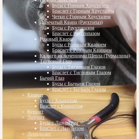
Бусы с Горным Хрусталем
Браслет с Горным Хрусталем
Четки с Горным Хрусталем
Дымчатый Кварц (Раухтопаз)
Бусы с Раухтопазом
Браслет с Раухтопазом
Розовый Кварц
Бусы с Розовым Кварцем
Браслет с Розовым Кварцем
Кварц с включениями Шерла (Турмалина)
Тигровый Глаз
Бусы с Тигровым Глазом
Браслет с Тигровым Глазом
Бычий Глаз
Бусы с Бычьим Глазом
Браслет с Бычьим Глазом
Кианит
Бусы с Кианитом
Браслет с Кианитом
Кунцит
Лазурит
Бусы с Лазуритом
Браслет с Лазуритом
Лепидолит