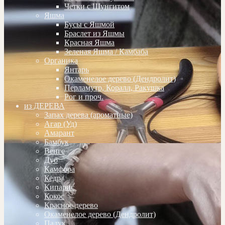
Четки с Шунгитом
Яшма
Бусы с Яшмой
Браслет из Яшмы
Красная Яшма
Зеленая Яшма / Камбаба
Органика
Янтарь
Окаменелое дерево (Дендролит)
Перламутр, Коралл, Ракушка
Рог и проч.
из ДЕРЕВА
Запах дерева (ароматные)
Агар (Уд)
Амарант
Бамбук
Венге
Дуб
Камфора
Кедр
Кипарис
Кокос
Красное дерево
Окаменелое дерево (Дендролит)
Падук