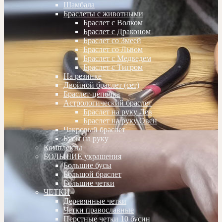
Шамбала
Браслеты с животными
Браслет с Волком
Браслет с Драконом
Браслет со Змеей
Браслет со Львом
Браслет с Медведем
Браслет с Тигром
На резинке
Двойной браслет (сет)
Браслет-цепочка
Астрологический браслет
Браслет на руку Лев
Браслет на руку Овен
Чакровый браслет
Бусы на руку
Комплекты
БОЛЬШИЕ украшения
Большие бусы
Большой браслет
Большие четки
ЧЕТКИ
Деревянные четки
Четки православные
Перстные четки 10 бусин