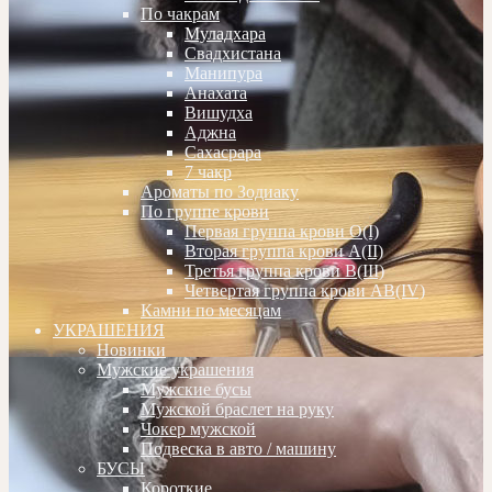
По чакрам
Муладхара
Свадхистана
Манипура
Анахата
Вишудха
Аджна
Сахасрара
7 чакр
Ароматы по Зодиаку
По группе крови
Первая группа крови О(I)
Вторая группа крови А(II)
Третья группа крови В(III)
Четвертая группа крови АВ(IV)
Камни по месяцам
УКРАШЕНИЯ
Новинки
Мужские украшения
Мужские бусы
Мужской браслет на руку
Чокер мужской
Подвеска в авто / машину
БУСЫ
Короткие