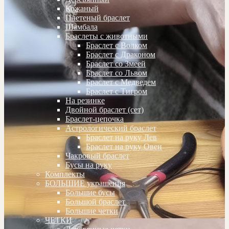
Кожаный
Плетеный браслет
Шамбала
Браслеты с животными
Браслет с Волком
Браслет с Драконом
Браслет со Змеей
Браслет со Львом
Браслет с Медведем
Браслет с Тигром
На резинке
Двойной браслет (сет)
Браслет-цепочка
Астрологический браслет
Браслет на руку Лев
Браслет на руку Овен
Чакровый браслет
Бусы на руку
Комплекты
БОЛЬШИЕ украшения
Большие бусы
Большой браслет
Большие четки
ЧЕТКИ