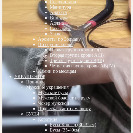
Свадхистана
Манипура
Анахата
Вишудха
Аджна
Сахасрара
7 чакр
Ароматы по Зодиаку
По группе крови
Первая группа крови О(I)
Вторая группа крови А(II)
Третья группа крови В(III)
Четвертая группа крови АВ(IV)
Камни по месяцам
УКРАШЕНИЯ
Новинки
Мужские украшения
Мужские бусы
Мужской браслет на руку
Чокер мужской
Подвеска в авто / машину
БУСЫ
Короткие
Бусы Коллар (30-35см)
Бусы (35-40см)