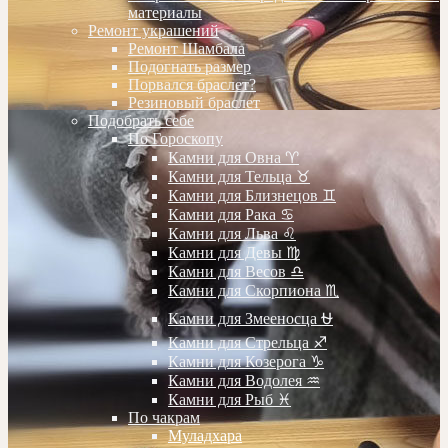
материалы
Ремонт украшений
Ремонт Шамбала
Подогнать размер
Порвался браслет?
Резиновый браслет
Подобрать себе
По Гороскопу
Камни для Овна ♈️
Камни для Тельца ♉️
Камни для Близнецов ♊️
Камни для Рака ♋️
Камни для Льва ♌️
Камни для Девы ♍️
Камни для Весов ♎️
Камни для Скорпиона ♏️
Камни для Змееносца ⛎
Камни для Стрельца ♐️
Камни для Козерога ♑️
Камни для Водолея ♒️
Камни для Рыб ♓️
По чакрам
Муладхара