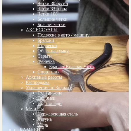
Четки 30 бусин
Четки 33 зерна
Четки 108
Большие четки
Браслет четки
АКСЕССУАРЫ
Подвеска в авто / машину
Брелоки
Подвески
Обвес на сумку
Серьги
Фенечка
Браслет Красная Нить
Спорт шик
Архивные работы
Распродажа
Украшения по Зодиаку
Год Дракона
Год Змеи
Год Лошади
Металлы
Нержавеющая сталь
Латунь
Медь
из КАМНЕЙ