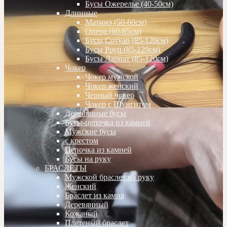
Бусы Ожерелье (40-50см)
Длинные
Матинэ (50-60см)
Опера (60-85см)
Бусы Сотуар (85-120см)
Бусы Роуп (85-120см)
Бусы Лариат (85-120см)
Чокер
Чокер мужской
Чокер женский
Черный чокер
Чокер с Шунгитом
Деревянные бусы
Бусы-цепочка из камней
Мужские бусы
с крестом
Цепочка из камней
Бусы на руку
БРАСЛЕТЫ
Мужской браслет на руку
Женский
Браслет из камня
Деревянный
Кожаный
Плетеный браслет