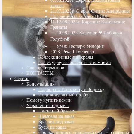
07.06.2023г. Дёржа. Доломитовый
карьер
21.07.2023г. Старая Ситня: Халцедоны
Пограничная застава НКВД
11-12.08.2023г. Карелия: Кительские
Гранаты
— 20.08.2023 Карелия: ❤Любовь и
Голуби🕊
— Урал: Геопарк Ундория
2023: Река Шмелевка
Коллекционные минералы
Почему рвутся браслеты с камнями
Словарь терминов
КОНТАКТЫ
Сервис
Консультация
Подбор по Гороскопу и Зодиаку
Индивидуальный подбор
Помогу купить камни
Украшение под заказ
Плетеный браслет
Шамбала на заказ
Браслет под заказ
Бусы на заказ
Сборка личного «предмета силы»-различные