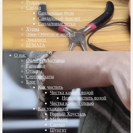
Рудракша
Сандал
Сандаловые бусы
Сандаловый браслет
Сандаловые четки
Хурма
Эбен (Эбеновое дерево)
Эвкалипт
БУМАГА
О нас
Оплата и Доставка
Гарантии
Отзывы
Сертификаты
Блог
Как чистить
Чистка камней водой
Нельзя чистить водой
Чистка камней солью
Как ухаживать
Горный Хрусталь
Малахит
Сандал
Шунгит