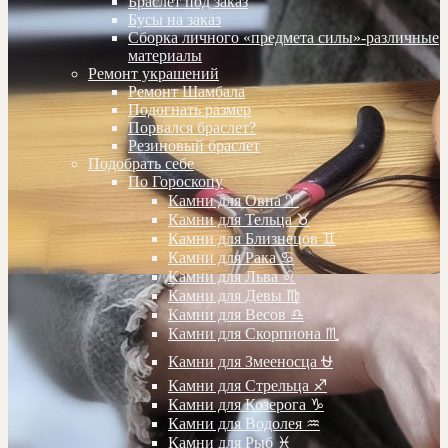
Браслет под заказ
Бусы на заказ
Сборка личного «предмета силы»-различные
материалы
Ремонт украшений
Ремонт Шамбала
Подогнать размер
Порвался браслет?
Резиновый браслет
Подобрать себе
По Гороскопу
Камни для Овна ♈️
Камни для Тельца ♉️
Камни для Близнецов ♊️
Камни для Рака ♋️
Камни для Льва ♌️
Камни для Девы ♍️
Камни для Весов ♎️
Камни для Скорпиона ♏️
Камни для Змееносца ⛎
Камни для Стрельца ♐️
Камни для Козерога ♑️
Камни для Водолея ♒️
Камни для Рыб ♓️