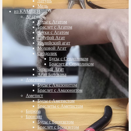
Латунь
Медь
из КАМНЕЙ
Агат
Бусы с Агатом
Браслет с Агатом
Четки с Агатом
Голубой Агат
Индийский агат
Моховой Агат
Сердолик
Бусы с Сердоликом
Браслет с Сердоликом
Черный Агат
Агат Ботсвана
Амазонит
Бусы с Амазонитом
Браслет с Амазонитом
Аметист
Бусы с Аметистом
Браслеты с Аметистом
Бирюза
Бронзит
Бусы с Бронзитом
Браслет с Бронзитом