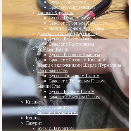
Бусы с Аметистом
Браслеты с Аметистом
Горный Хрусталь
Бусы с Горным Хрусталем
Браслет с Горным Хрусталем
Четки с Горным Хрусталем
Дымчатый Кварц (Раухтопаз)
Бусы с Раухтопазом
Браслет с Раухтопазом
Розовый Кварц
Бусы с Розовым Кварцем
Браслет с Розовым Кварцем
Кварц с включениями Шерла (Турмалина)
Тигровый Глаз
Бусы с Тигровым Глазом
Браслет с Тигровым Глазом
Бычий Глаз
Бусы с Бычьим Глазом
Браслет с Бычьим Глазом
Кианит
Бусы с Кианитом
Браслет с Кианитом
Кунцит
Лазурит
Бусы с Лазуритом