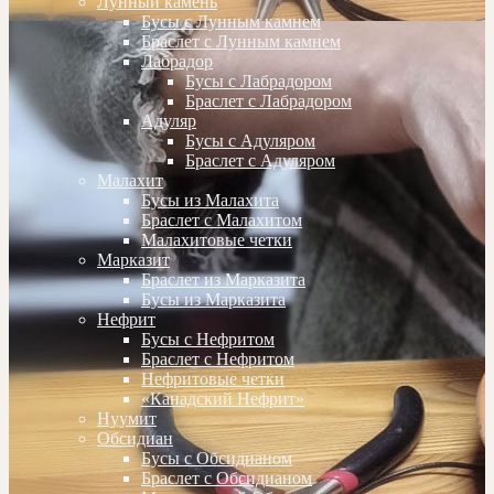
Лунный камень
Бусы с Лунным камнем
Браслет с Лунным камнем
Лабрадор
Бусы с Лабрадором
Браслет с Лабрадором
Адуляр
Бусы с Адуляром
Браслет с Адуляром
Малахит
Бусы из Малахита
Браслет с Малахитом
Малахитовые четки
Марказит
Браслет из Марказита
Бусы из Марказита
Нефрит
Бусы с Нефритом
Браслет с Нефритом
Нефритовые четки
«Канадский Нефрит»
Нуумит
Обсидиан
Бусы с Обсидианом
Браслет с Обсидианом