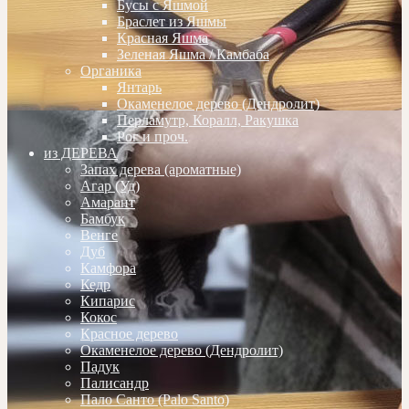
Бусы с Яшмой
Браслет из Яшмы
Красная Яшма
Зеленая Яшма / Камбаба
Органика
Янтарь
Окаменелое дерево (Дендролит)
Перламутр, Коралл, Ракушка
Рог и проч.
из ДЕРЕВА
Запах дерева (ароматные)
Агар (Уд)
Амарант
Бамбук
Венге
Дуб
Камфора
Кедр
Кипарис
Кокос
Красное дерево
Окаменелое дерево (Дендролит)
Падук
Палисандр
Пало Санто (Palo Santo)