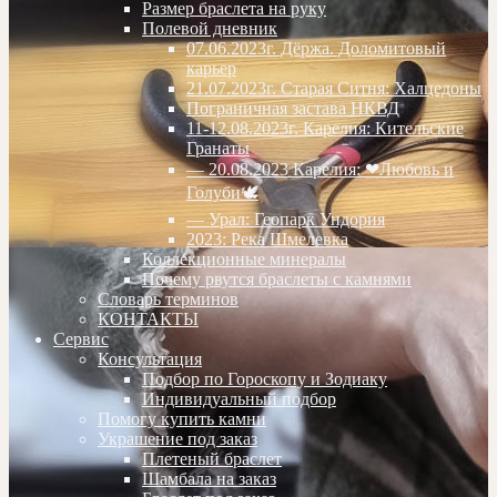
Размер браслета на руку
Полевой дневник
07.06.2023г. Дёржа. Доломитовый
карьер
21.07.2023г. Старая Ситня: Халцедоны
Пограничная застава НКВД
11-12.08.2023г. Карелия: Кительские
Гранаты
— 20.08.2023 Карелия: ❤Любовь и
Голуби🕊
— Урал: Геопарк Ундория
2023: Река Шмелевка
Коллекционные минералы
Почему рвутся браслеты с камнями
Словарь терминов
КОНТАКТЫ
Сервис
Консультация
Подбор по Гороскопу и Зодиаку
Индивидуальный подбор
Помогу купить камни
Украшение под заказ
Плетеный браслет
Шамбала на заказ