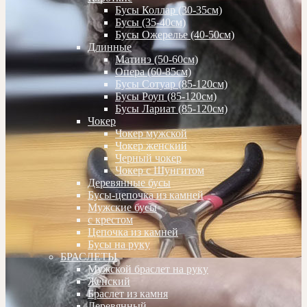
Бусы Коллар (30-35см)
Бусы (35-40см)
Бусы Ожерелье (40-50см)
Длинные
Матинэ (50-60см)
Опера (60-85см)
Бусы Сотуар (85-120см)
Бусы Роуп (85-120см)
Бусы Лариат (85-120см)
Чокер
Чокер мужской
Чокер женский
Черный чокер
Чокер с Шунгитом
Деревянные бусы
Бусы-цепочка из камней
Мужские бусы
с крестом
Цепочка из камней
Бусы на руку
БРАСЛЕТЫ
Мужской браслет на руку
Женский
Браслет из камня
Деревянный