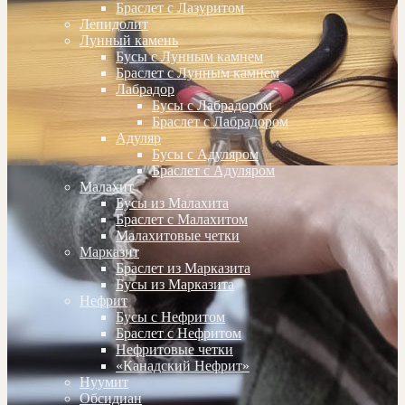
Браслет с Лазуритом
Лепидолит
Лунный камень
Бусы с Лунным камнем
Браслет с Лунным камнем
Лабрадор
Бусы с Лабрадором
Браслет с Лабрадором
Адуляр
Бусы с Адуляром
Браслет с Адуляром
Малахит
Бусы из Малахита
Браслет с Малахитом
Малахитовые четки
Марказит
Браслет из Марказита
Бусы из Марказита
Нефрит
Бусы с Нефритом
Браслет с Нефритом
Нефритовые четки
«Канадский Нефрит»
Нуумит
Обсидиан