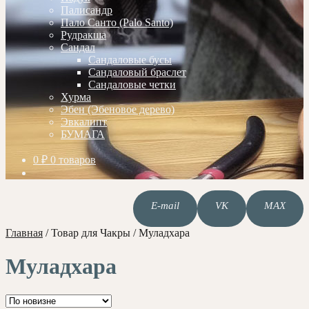
Палисандр
Пало Санто (Palo Santo)
Рудракша
Сандал
Сандаловые бусы
Сандаловый браслет
Сандаловые четки
Хурма
Эбен (Эбеновое дерево)
Эвкалипт
БУМАГА
0
₽
0 товаров
E-mail
VK
MAX
Главная
/
Товар для Чакры
/
Муладхара
Муладхара