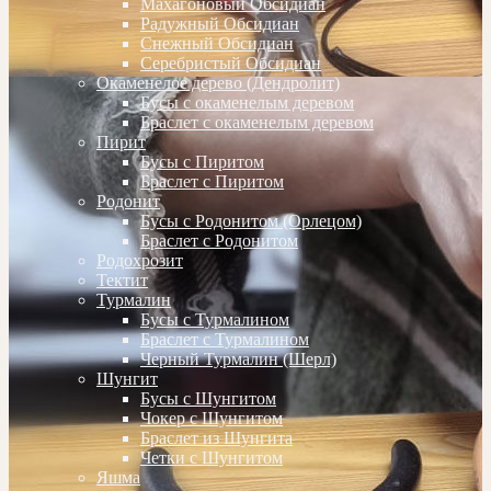
Махагоновый Обсидиан
Радужный Обсидиан
Снежный Обсидиан
Серебристый Обсидиан
Окаменелое дерево (Дендролит)
Бусы с окаменелым деревом
Браслет с окаменелым деревом
Пирит
Бусы с Пиритом
Браслет с Пиритом
Родонит
Бусы с Родонитом (Орлецом)
Браслет с Родонитом
Родохрозит
Тектит
Турмалин
Бусы с Турмалином
Браслет с Турмалином
Черный Турмалин (Шерл)
Шунгит
Бусы с Шунгитом
Чокер с Шунгитом
Браслет из Шунгита
Четки с Шунгитом
Яшма