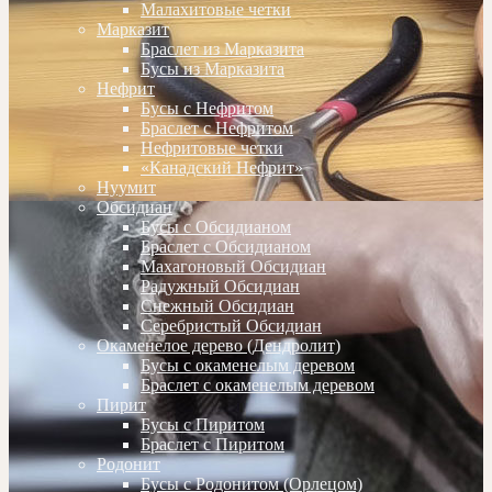
Малахитовые четки
Марказит
Браслет из Марказита
Бусы из Марказита
Нефрит
Бусы с Нефритом
Браслет с Нефритом
Нефритовые четки
«Канадский Нефрит»
Нуумит
Обсидиан
Бусы с Обсидианом
Браслет с Обсидианом
Махагоновый Обсидиан
Радужный Обсидиан
Снежный Обсидиан
Серебристый Обсидиан
Окаменелое дерево (Дендролит)
Бусы с окаменелым деревом
Браслет с окаменелым деревом
Пирит
Бусы с Пиритом
Браслет с Пиритом
Родонит
Бусы с Родонитом (Орлецом)