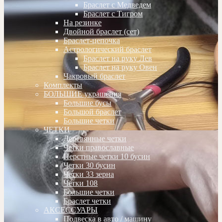
Браслет с Медведем
Браслет с Тигром
На резинке
Двойной браслет (сет)
Браслет-цепочка
Астрологический браслет
Браслет на руку Лев
Браслет на руку Овен
Чакровый браслет
Комплекты
БОЛЬШИЕ украшения
Большие бусы
Большой браслет
Большие четки
ЧЕТКИ
Деревянные четки
Четки православные
Перстные четки 10 бусин
Четки 30 бусин
Четки 33 зерна
Четки 108
Большие четки
Браслет четки
АКСЕССУАРЫ
Подвеска в авто / машину