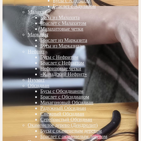
Бусы с Адуляром
Браслет с Адуляром
Малахит
Бусы из Малахита
Браслет с Малахитом
Малахитовые четки
Марказит
Браслет из Марказита
Бусы из Марказита
Нефрит
Бусы с Нефритом
Браслет с Нефритом
Нефритовые четки
«Канадский Нефрит»
Нуумит
Обсидиан
Бусы с Обсидианом
Браслет с Обсидианом
Махагоновый Обсидиан
Радужный Обсидиан
Снежный Обсидиан
Серебристый Обсидиан
Окаменелое дерево (Дендролит)
Бусы с окаменелым деревом
Браслет с окаменелым деревом