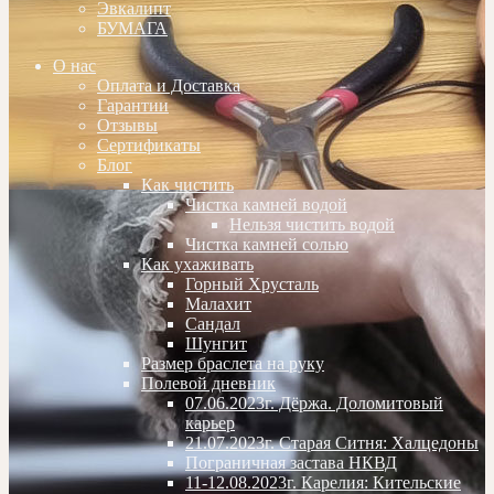
Эвкалипт
БУМАГА
О нас
Оплата и Доставка
Гарантии
Отзывы
Сертификаты
Блог
Как чистить
Чистка камней водой
Нельзя чистить водой
Чистка камней солью
Как ухаживать
Горный Хрусталь
Малахит
Сандал
Шунгит
Размер браслета на руку
Полевой дневник
07.06.2023г. Дёржа. Доломитовый
карьер
21.07.2023г. Старая Ситня: Халцедоны
Пограничная застава НКВД
11-12.08.2023г. Карелия: Кительские