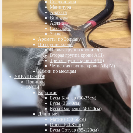
Свадхистана
Манипура
Анахата
Вишудха
Аджна
Сахасрара
7 чакр
Ароматы по Зодиаку
По группе крови
Первая группа крови О(I)
Вторая группа крови А(II)
Третья группа крови В(III)
Четвертая группа крови АВ(IV)
Камни по месяцам
УКРАШЕНИЯ
Новинки
БУСЫ
Короткие
Бусы Коллар (30-35см)
Бусы (35-40см)
Бусы Ожерелье (40-50см)
Длинные
Матинэ (50-60см)
Опера (60-85см)
Бусы Сотуар (85-120см)