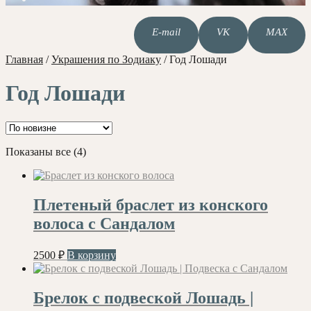
E-mail
VK
MAX
Главная
/
Украшения по Зодиаку
/
Год Лошади
Год Лошади
Сортировка:
Показаны все (4)
самые
недавние
Плетеный браслет из конского
волоса с Сандалом
2500
₽
В корзину
Брелок с подвеской Лошадь |