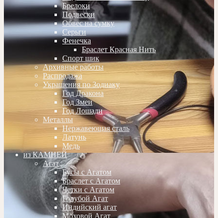
Брелоки
Подвески
Обвес на сумку
Серьги
Фенечка
Браслет Красная Нить
Спорт шик
Архивные работы
Распродажа
Украшения по Зодиаку
Год Дракона
Год Змеи
Год Лошади
Металлы
Нержавеющая сталь
Латунь
Медь
из КАМНЕЙ
Агат
Бусы с Агатом
Браслет с Агатом
Четки с Агатом
Голубой Агат
Индийский агат
Моховой Агат