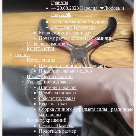
Гранаты
— 20.08.2023 Карелия: ❤Любовь и
Голуби🕊
— Урал: Геопарк Ундория
2023: Река Шмелевка
Коллекционные минералы
Почему рвутся браслеты с камнями
Словарь терминов
КОНТАКТЫ
Сервис
Консультация
Подбор по Гороскопу и Зодиаку
Индивидуальный подбор
Помогу купить камни
Украшение под заказ
Плетеный браслет
Шамбала на заказ
Браслет под заказ
Бусы на заказ
Сборка личного «предмета силы»-различные
материалы
Ремонт украшений
Ремонт Шамбала
Подогнать размер