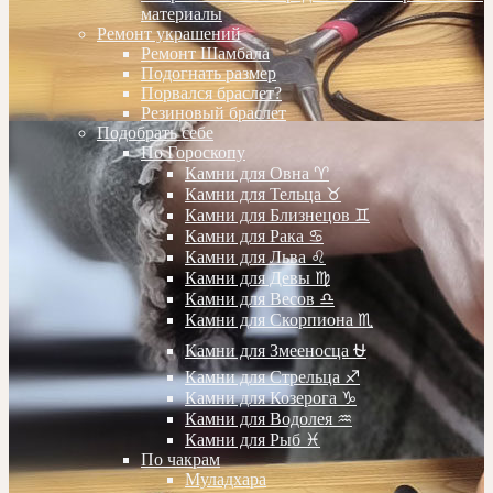
материалы
Ремонт украшений
Ремонт Шамбала
Подогнать размер
Порвался браслет?
Резиновый браслет
Подобрать себе
По Гороскопу
Камни для Овна ♈️
Камни для Тельца ♉️
Камни для Близнецов ♊️
Камни для Рака ♋️
Камни для Льва ♌️
Камни для Девы ♍️
Камни для Весов ♎️
Камни для Скорпиона ♏️
Камни для Змееносца ⛎
Камни для Стрельца ♐️
Камни для Козерога ♑️
Камни для Водолея ♒️
Камни для Рыб ♓️
По чакрам
Муладхара