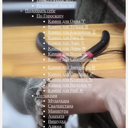
Порвался браслет?
Резиновый браслет
Подобрать себе
По Гороскопу
Камни для Овна ♈️
Камни для Тельца ♉️
Камни для Близнецов ♊️
Камни для Рака ♋️
Камни для Льва ♌️
Камни для Девы ♍️
Камни для Весов ♎️
Камни для Скорпиона ♏️
Камни для Змееносца ⛎
Камни для Стрельца ♐️
Камни для Козерога ♑️
Камни для Водолея ♒️
Камни для Рыб ♓️
По чакрам
Муладхара
Свадхистана
Манипура
Анахата
Вишудха
Аджна