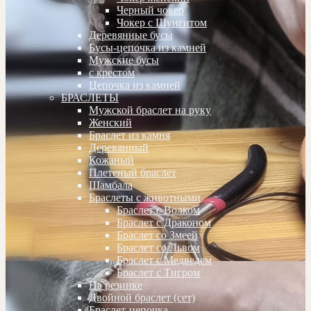
Черный чокер
Чокер с Шунгитом
Деревянные бусы
Бусы-цепочка из камней
Мужские бусы
с крестом
Цепочка из камней
БРАСЛЕТЫ
Мужской браслет на руку
Женский
Браслет из камня
Деревянный
Кожаный
Плетеный браслет
Шамбала
Браслеты с животными
Браслет с Волком
Браслет с Драконом
Браслет со Змеей
Браслет со Львом
Браслет с Медведем
Браслет с Тигром
На резинке
Двойной браслет (сет)
Браслет-цепочка