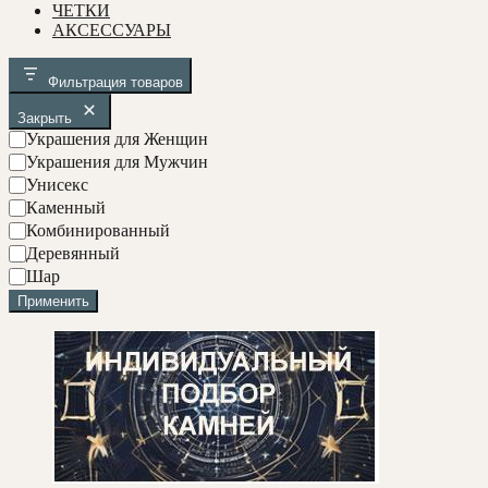
ЧЕТКИ
АКСЕССУАРЫ
Фильтрация товаров
Закрыть
У
Украшения для Женщин
к
Украшения для Мужчин
р
Унисекс
а
С
Каменный
ш
о
Комбинированный
е
с
Деревянный
н
т
и
Ф
Шар
а
я
о
Применить
в
р
м
а
б
у
с
и
н