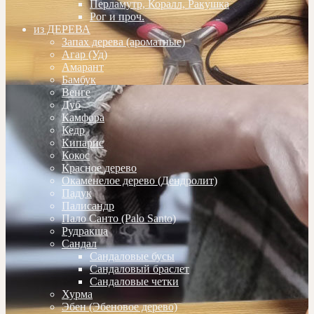
Перламутр, Коралл, Ракушка
Рог и проч.
из ДЕРЕВА
Запах дерева (ароматные)
Агар (Уд)
Амарант
Бамбук
Венге
Дуб
Камфора
Кедр
Кипарис
Кокос
Красное дерево
Окаменелое дерево (Дендролит)
Падук
Палисандр
Пало Санто (Palo Santo)
Рудракша
Сандал
Сандаловые бусы
Сандаловый браслет
Сандаловые четки
Хурма
Эбен (Эбеновое дерево)