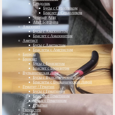
Сердолик
Бусы с Сердоликом
Браслет с Сердоликом
Черный Агат
Агат Ботсвана
Амазонит
Бусы с Амазонитом
Браслет с Амазонитом
Аметист
Бусы с Аметистом
Браслеты с Аметистом
Бирюза
Бронзит
Бусы с Бронзитом
Браслет с Бронзитом
Вулканическая Лава
Бусы с Вулканической Лавой
Браслеты с Вулканической Лавой
Гематит / Гематин
Бусы с Гематином
Браслет с Гематином
Четки с Гематином
Гематин
Гиперстен
Говлит