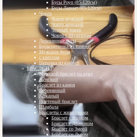
Бусы Роуп (85-120см)
Бусы Лариат (85-120см)
Чокер
Чокер мужской
Чокер женский
Черный чокер
Чокер с Шунгитом
Деревянные бусы
Бусы-цепочка из камней
Мужские бусы
с крестом
Цепочка из камней
БРАСЛЕТЫ
Мужской браслет на руку
Женский
Браслет из камня
Деревянный
Кожаный
Плетеный браслет
Шамбала
Браслеты с животными
Браслет с Волком
Браслет с Драконом
Браслет со Змеей
Браслет со Львом