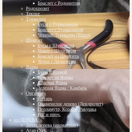
Браслет с Родонитом
Родохрозит
Тектит
Турмалин
Бусы с Турмалином
Браслет с Турмалином
Черный Турмалин (Шерл)
Шунгит
Бусы с Шунгитом
Чокер с Шунгитом
Браслет из Шунгита
Четки с Шунгитом
Яшма
Бусы с Яшмой
Браслет из Яшмы
Красная Яшма
Зеленая Яшма / Камбаба
Органика
Янтарь
Окаменелое дерево (Дендролит)
Перламутр, Коралл, Ракушка
Рог и проч.
из ДЕРЕВА
Запах дерева (ароматные)
Агар (Уд)