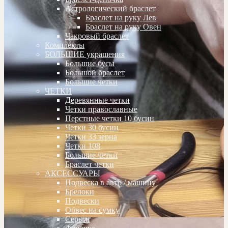
Астрологический браслет
Браслет на руку Лев
Браслет на руку Овен
Чакровый браслет
Комплекты
БОЛЬШИЕ украшения
Большие бусы
Большой браслет
Большие четки
ЧЕТКИ
Деревянные четки
Четки православные
Перстные четки 10 бусин
Четки 30 бусин
Четки 33 зерна
Четки 108
Большие четки
Браслет четки
АКСЕССУАРЫ
Подвеска в авто / машину
Брелоки
Подвески
Обвес на сумку
Серьги