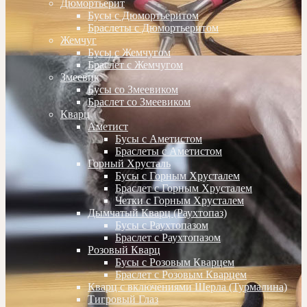
Дюмортьерит
Бусы с Дюмортьеритом
Браслеты с Дюмортьеритом
Жемчуг
Бусы с Жемчугом
Браслет с Жемчугом
Змеевик
Бусы со Змеевиком
Браслет со Змеевиком
Кварц
Аметист
Бусы с Аметистом
Браслеты с Аметистом
Горный Хрусталь
Бусы с Горным Хрусталем
Браслет с Горным Хрусталем
Четки с Горным Хрусталем
Дымчатый Кварц (Раухтопаз)
Бусы с Раухтопазом
Браслет с Раухтопазом
Розовый Кварц
Бусы с Розовым Кварцем
Браслет с Розовым Кварцем
Кварц с включениями Шерла (Турмалина)
Тигровый Глаз