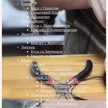
Гранат
Бусы с Гранатом
Гранатовый браслет
Альмандин
Дюмортьерит
Бусы с Дюмортьеритом
Браслеты с Дюмортьеритом
Жемчуг
Бусы с Жемчугом
Браслет с Жемчугом
Змеевик
Бусы со Змеевиком
Браслет со Змеевиком
Кварц
Аметист
Бусы с Аметистом
Браслеты с Аметистом
Горный Хрусталь
Бусы с Горным Хрусталем
Браслет с Горным Хрусталем
Четки с Горным Хрусталем
Дымчатый Кварц (Раухтопаз)
Бусы с Раухтопазом
Браслет с Раухтопазом
Розовый Кварц