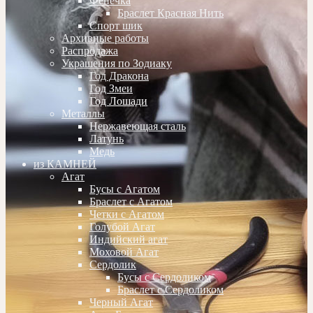
Фенечка
Браслет Красная Нить
Спорт шик
Архивные работы
Распродажа
Украшения по Зодиаку
Год Дракона
Год Змеи
Год Лошади
Металлы
Нержавеющая сталь
Латунь
Медь
из КАМНЕЙ
Агат
Бусы с Агатом
Браслет с Агатом
Четки с Агатом
Голубой Агат
Индийский агат
Моховой Агат
Сердолик
Бусы с Сердоликом
Браслет с Сердоликом
Черный Агат