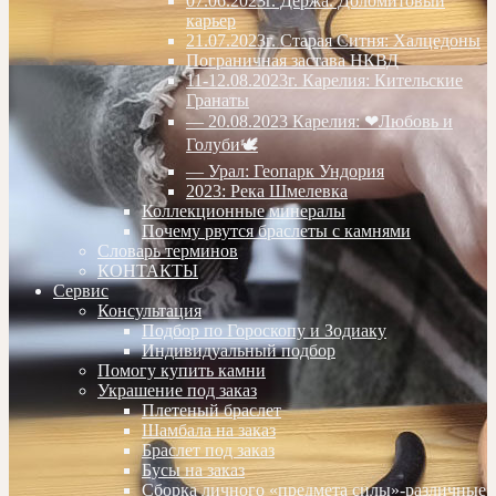
07.06.2023г. Дёржа. Доломитовый
карьер
21.07.2023г. Старая Ситня: Халцедоны
Пограничная застава НКВД
11-12.08.2023г. Карелия: Кительские
Гранаты
— 20.08.2023 Карелия: ❤Любовь и
Голуби🕊
— Урал: Геопарк Ундория
2023: Река Шмелевка
Коллекционные минералы
Почему рвутся браслеты с камнями
Словарь терминов
КОНТАКТЫ
Сервис
Консультация
Подбор по Гороскопу и Зодиаку
Индивидуальный подбор
Помогу купить камни
Украшение под заказ
Плетеный браслет
Шамбала на заказ
Браслет под заказ
Бусы на заказ
Сборка личного «предмета силы»-различные