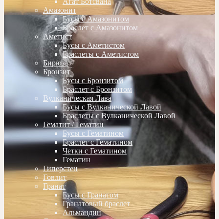
Агат Ботсвана
Амазонит
Бусы с Амазонитом
Браслет с Амазонитом
Аметист
Бусы с Аметистом
Браслеты с Аметистом
Бирюза
Бронзит
Бусы с Бронзитом
Браслет с Бронзитом
Вулканическая Лава
Бусы с Вулканической Лавой
Браслеты с Вулканической Лавой
Гематит / Гематин
Бусы с Гематином
Браслет с Гематином
Четки с Гематином
Гематин
Гиперстен
Говлит
Гранат
Бусы с Гранатом
Гранатовый браслет
Альмандин