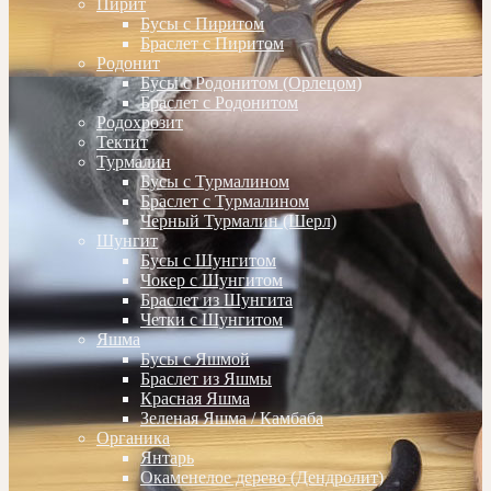
Пирит
Бусы с Пиритом
Браслет с Пиритом
Родонит
Бусы с Родонитом (Орлецом)
Браслет с Родонитом
Родохрозит
Тектит
Турмалин
Бусы с Турмалином
Браслет с Турмалином
Черный Турмалин (Шерл)
Шунгит
Бусы с Шунгитом
Чокер с Шунгитом
Браслет из Шунгита
Четки с Шунгитом
Яшма
Бусы с Яшмой
Браслет из Яшмы
Красная Яшма
Зеленая Яшма / Камбаба
Органика
Янтарь
Окаменелое дерево (Дендролит)