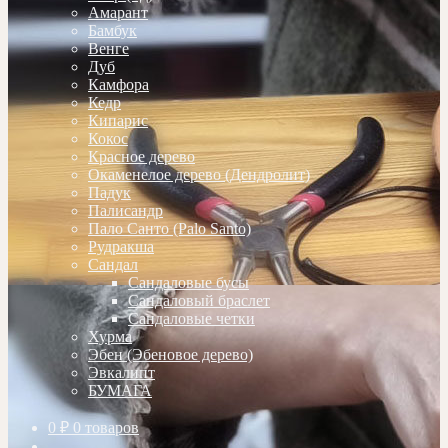
Амарант
Бамбук
Венге
Дуб
Камфора
Кедр
Кипарис
Кокос
Красное дерево
Окаменелое дерево (Дендролит)
Падук
Палисандр
Пало Санто (Palo Santo)
Рудракша
Сандал
Сандаловые бусы
Сандаловый браслет
Сандаловые четки
Хурма
Эбен (Эбеновое дерево)
Эвкалипт
БУМАГА
0
₽
0 товаров