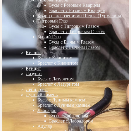
Бусы с Розовым Кварцем
Браслет с Розовым Кварцем
Кварц с включениями Шерла (Турмалина)
Тигровый Глаз
Бусы с Тигровым Глазом
Браслет с Тигровым Глазом
Бычий Глаз
Бусы с Бычьим Глазом
Браслет с Бычьим Глазом
Кианит
Бусы с Кианитом
Браслет с Кианитом
Кунцит
Лазурит
Бусы с Лазуритом
Браслет с Лазуритом
Лепидолит
Лунный камень
Бусы с Лунным камнем
Браслет с Лунным камнем
Лабрадор
Бусы с Лабрадором
Браслет с Лабрадором
Адуляр