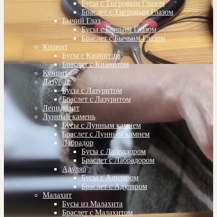
Бусы с Тигровым Глазом
Браслет с Тигровым Глазом
Бычий Глаз
Бусы с Бычьим Глазом
Браслет с Бычьим Глазом
Кианит
Бусы с Кианитом
Браслет с Кианитом
Кунцит
Лазурит
Бусы с Лазуритом
Браслет с Лазуритом
Лепидолит
Лунный камень
Бусы с Лунным камнем
Браслет с Лунным камнем
Лабрадор
Бусы с Лабрадором
Браслет с Лабрадором
Адуляр
Бусы с Адуляром
Браслет с Адуляром
Малахит
Бусы из Малахита
Браслет с Малахитом