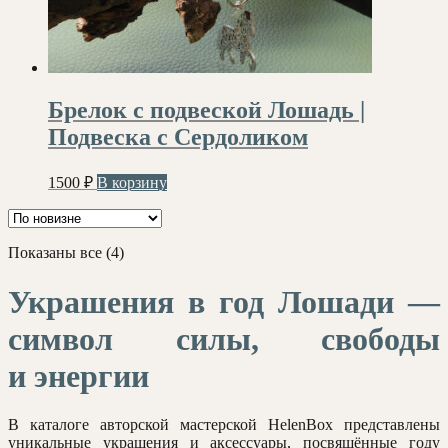
Брелок с подвеской Лошадь |
Подвеска с Сердоликом
1500
₽
В корзину
Сортировка:
Показаны все (4)
самые
недавние
Украшения в год Лошади —
символ силы, свободы
и энергии
В каталоге авторской мастерской HelenBox представлены
уникальные украшения и аксессуары, посвящённые году