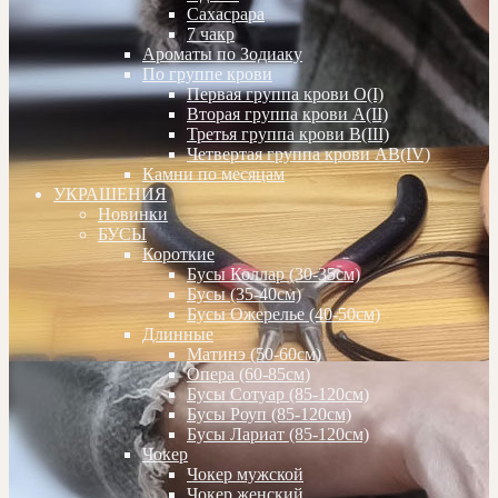
Сахасрара
7 чакр
Ароматы по Зодиаку
По группе крови
Первая группа крови О(I)
Вторая группа крови А(II)
Третья группа крови В(III)
Четвертая группа крови АВ(IV)
Камни по месяцам
УКРАШЕНИЯ
Новинки
БУСЫ
Короткие
Бусы Коллар (30-35см)
Бусы (35-40см)
Бусы Ожерелье (40-50см)
Длинные
Матинэ (50-60см)
Опера (60-85см)
Бусы Сотуар (85-120см)
Бусы Роуп (85-120см)
Бусы Лариат (85-120см)
Чокер
Чокер мужской
Чокер женский