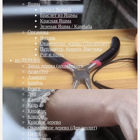
Яшма
Бусы с Яшмой
Браслет из Яшмы
Красная Яшма
Зеленая Яшма / Камбаба
Органика
Янтарь
Окаменелое дерево (Дендролит)
Перламутр, Коралл, Ракушка
Рог и проч.
из ДЕРЕВА
Запах дерева (ароматные)
Агар (Уд)
Амарант
Бамбук
Венге
Дуб
Камфора
Кедр
Кипарис
Кокос
Красное дерево
Окаменелое дерево (Дендролит)
Падук
Палисандр