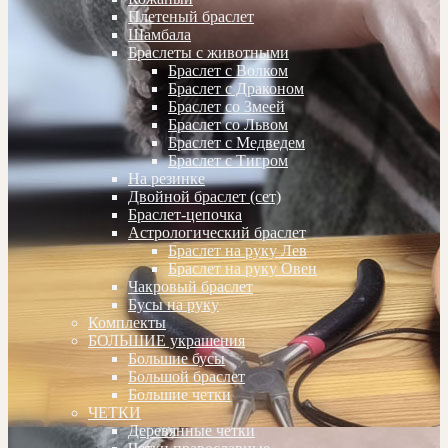
Плетеный браслет
Шамбала
Браслеты с животными
Браслет с Волком
Браслет с Драконом
Браслет со Змеей
Браслет со Львом
Браслет с Медведем
Браслет с Тигром
На резинке
Двойной браслет (сет)
Браслет-цепочка
Астрологический браслет
Браслет на руку Лев
Браслет на руку Овен
Чакровый браслет
Бусы на руку
Комплекты
БОЛЬШИЕ украшения
Большие бусы
Большой браслет
Большие четки
ЧЕТКИ
Деревянные четки