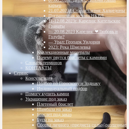
07.06.2023г. Дёржа. Доломитовый
карьер
21.07.2023г. Старая Ситня: Халцедоны
Пограничная застава НКВД
11-12.08.2023г. Карелия: Кительские
Гранаты
— 20.08.2023 Карелия: ❤Любовь и
Голуби?
— Урал: Геопарк Ундория
2023: Река Шмелевка
Коллекционные минералы
Почему рвутся браслеты с камнями
Словарь терминов
КОНТАКТЫ
Сервис
Консультация
Подбор по Гороскопу и Зодиаку
Индивидуальный подбор
Помогу купить камни
Украшение под заказ
Плетеный браслет
Шамбала на заказ
Браслет под заказ
Бусы на заказ
Сборка личного «предмета силы»-различные