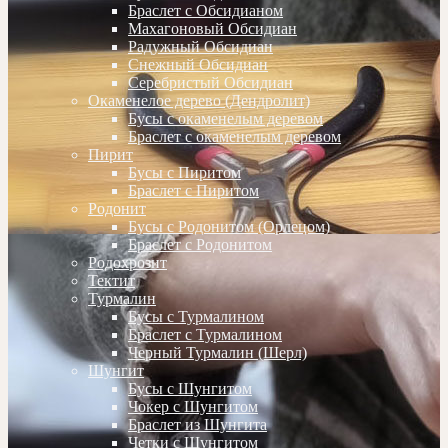
Браслет с Обсидианом
Махагоновый Обсидиан
Радужный Обсидиан
Снежный Обсидиан
Серебристый Обсидиан
Окаменелое дерево (Дендролит)
Бусы с окаменелым деревом
Браслет с окаменелым деревом
Пирит
Бусы с Пиритом
Браслет с Пиритом
Родонит
Бусы с Родонитом (Орлецом)
Браслет с Родонитом
Родохрозит
Тектит
Турмалин
Бусы с Турмалином
Браслет с Турмалином
Черный Турмалин (Шерл)
Шунгит
Бусы с Шунгитом
Чокер с Шунгитом
Браслет из Шунгита
Четки с Шунгитом