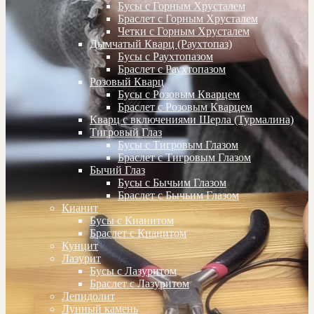
Бусы с Горным Хрусталем
Браслет с Горным Хрусталем
Четки с Горным Хрусталем
Дымчатый Кварц (Раухтопаз)
Бусы с Раухтопазом
Браслет с Раухтопазом
Розовый Кварц
Бусы с Розовым Кварцем
Браслет с Розовым Кварцем
Кварц с включениями Шерла (Турмалина)
Тигровый Глаз
Бусы с Тигровым Глазом
Браслет с Тигровым Глазом
Бычий Глаз
Бусы с Бычьим Глазом
Браслет с Бычьим Глазом
Кианит
Бусы с Кианитом
Браслет с Кианитом
Кунцит
Лазурит
Бусы с Лазуритом
Браслет с Лазуритом
Лепидолит
Лунный камень