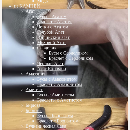
Медь
из КАМНЕЙ
Агат
Бусы с Агатом
Браслет с Агатом
Четки с Агатом
Голубой Агат
Индийский агат
Моховой Агат
Сердолик
Бусы с Сердоликом
Браслет с Сердоликом
Черный Агат
Агат Ботсвана
Амазонит
Бусы с Амазонитом
Браслет с Амазонитом
Аметист
Бусы с Аметистом
Браслеты с Аметистом
Бирюза
Бронзит
Бусы с Бронзитом
Браслет с Бронзитом
Вулканическая Лава