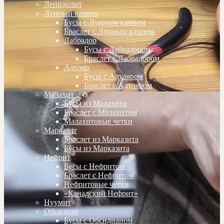
Лепидолит
Лунный камень
Бусы с Лунным камнем
Браслет с Лунным камнем
Лабрадор
Бусы с Лабрадором
Браслет с Лабрадором
Адуляр
Бусы с Адуляром
Браслет с Адуляром
Малахит
Бусы из Малахита
Браслет с Малахитом
Малахитовые четки
Марказит
Браслет из Марказита
Бусы из Марказита
Нефрит
Бусы с Нефритом
Браслет с Нефритом
Нефритовые четки
«Канадский Нефрит»
Нуумит
Обсидиан
Бусы с Обсидианом