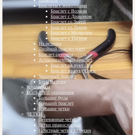
Шамбала
Браслеты с животными
Браслет с Волком
Браслет с Драконом
Браслет со Змеей
Браслет со Львом
Браслет с Медведем
Браслет с Тигром
На резинке
Двойной браслет (сет)
Браслет-цепочка
Астрологический браслет
Браслет на руку Лев
Браслет на руку Овен
Чакровый браслет
Бусы на руку
Комплекты
БОЛЬШИЕ украшения
Большие бусы
Большой браслет
Большие четки
ЧЕТКИ
Деревянные четки
Четки православные
Перстные четки 10 бусин