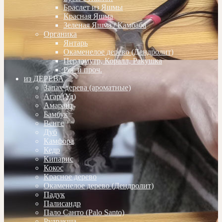
Браслет из Яшмы
Красная Яшма
Зеленая Яшма / Камбаба
Органика
Янтарь
Окаменелое дерево (Дендролит)
Перламутр, Коралл, Ракушка
Рог и проч.
из ДЕРЕВА
Запах дерева (ароматные)
Агар (Уд)
Амарант
Бамбук
Венге
Дуб
Камфора
Кедр
Кипарис
Кокос
Красное дерево
Окаменелое дерево (Дендролит)
Падук
Палисандр
Пало Санто (Palo Santo)
Рудракша