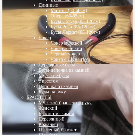
Длинные
Матинэ (50-60см)
Опера (60-85см)
Бусы Сотуар (85-120см)
Бусы Роуп (85-120см)
Бусы Лариат (85-120см)
Чокер
Чокер мужской
Чокер женский
Черный чокер
Чокер с Шунгитом
Деревянные бусы
Бусы-цепочка из камней
Мужские бусы
с крестом
Цепочка из камней
Бусы на руку
БРАСЛЕТЫ
Мужской браслет на руку
Женский
Браслет из камня
Деревянный
Кожаный
Плетеный браслет