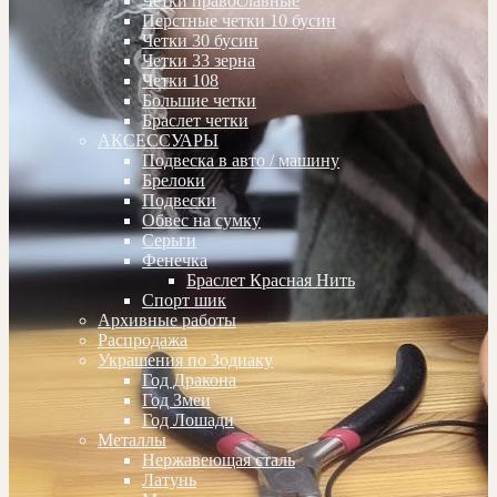
Четки православные
Перстные четки 10 бусин
Четки 30 бусин
Четки 33 зерна
Четки 108
Большие четки
Браслет четки
АКСЕССУАРЫ
Подвеска в авто / машину
Брелоки
Подвески
Обвес на сумку
Серьги
Фенечка
Браслет Красная Нить
Спорт шик
Архивные работы
Распродажа
Украшения по Зодиаку
Год Дракона
Год Змеи
Год Лошади
Металлы
Нержавеющая сталь
Латунь