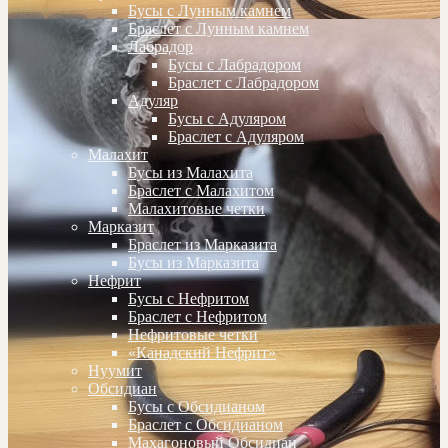
Бусы с Лунным камнем
Браслет с Лунным камнем
Лабрадор
Бусы с Лабрадором
Браслет с Лабрадором
Адуляр
Бусы с Адуляром
Браслет с Адуляром
Малахит
Бусы из Малахита
Браслет с Малахитом
Малахитовые четки
Марказит
Браслет из Марказита
Бусы из Марказита
Нефрит
Бусы с Нефритом
Браслет с Нефритом
Нефритовые четки
«Канадский Нефрит»
Нуумит
Обсидиан
Бусы с Обсидианом
Браслет с Обсидианом
Махагоновый Обсидиан