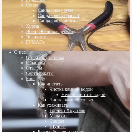
Сандал
Сандаловые бусы
Сандаловый браслет
Сандаловые четки
Хурма
Эбен (Эбеновое дерево)
Эвкалипт
БУМАГА
О нас
Оплата и Доставка
Гарантии
Отзывы
Сертификаты
Блог
Как чистить
Чистка камней водой
Нельзя чистить водой
Чистка камней солью
Как ухаживать
Горный Хрусталь
Малахит
Сандал
Шунгит
Размер браслета на руку