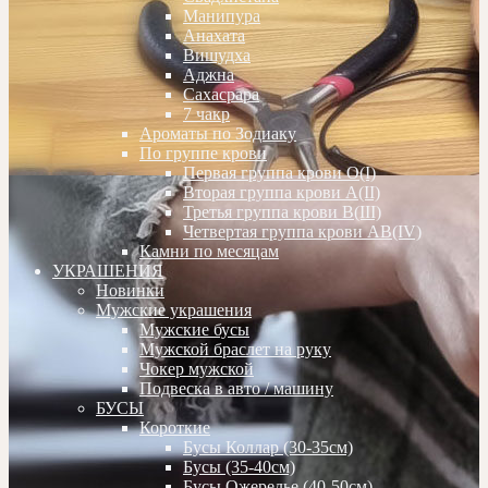
Манипура
Анахата
Вишудха
Аджна
Сахасрара
7 чакр
Ароматы по Зодиаку
По группе крови
Первая группа крови О(I)
Вторая группа крови А(II)
Третья группа крови В(III)
Четвертая группа крови АВ(IV)
Камни по месяцам
УКРАШЕНИЯ
Новинки
Мужские украшения
Мужские бусы
Мужской браслет на руку
Чокер мужской
Подвеска в авто / машину
БУСЫ
Короткие
Бусы Коллар (30-35см)
Бусы (35-40см)
Бусы Ожерелье (40-50см)