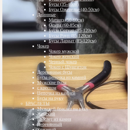
Бусы (35-40см)
Бусы Ожерелье (40-50см)
Длинные
Матинэ (50-60см)
Опера (60-85см)
Бусы Сотуар (85-120см)
Бусы Роуп (85-120см)
Бусы Лариат (85-120см)
Чокер
Чокер мужской
Чокер женский
Черный чокер
Чокер с Шунгитом
Деревянные бусы
Бусы-цепочка из камней
Мужские бусы
с крестом
Цепочка из камней
Бусы на руку
БРАСЛЕТЫ
Мужской браслет на руку
Женский
Браслет из камня
Деревянный
Кожаный