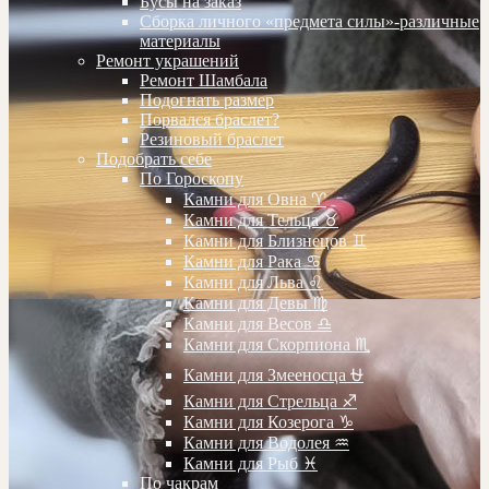
Бусы на заказ
Сборка личного «предмета силы»-различные
материалы
Ремонт украшений
Ремонт Шамбала
Подогнать размер
Порвался браслет?
Резиновый браслет
Подобрать себе
По Гороскопу
Камни для Овна ♈️
Камни для Тельца ♉️
Камни для Близнецов ♊️
Камни для Рака ♋️
Камни для Льва ♌️
Камни для Девы ♍️
Камни для Весов ♎️
Камни для Скорпиона ♏️
Камни для Змееносца ⛎
Камни для Стрельца ♐️
Камни для Козерога ♑️
Камни для Водолея ♒️
Камни для Рыб ♓️
По чакрам