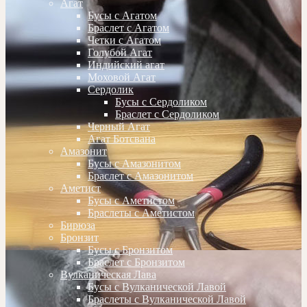
Агат
Бусы с Агатом
Браслет с Агатом
Четки с Агатом
Голубой Агат
Индийский агат
Моховой Агат
Сердолик
Бусы с Сердоликом
Браслет с Сердоликом
Черный Агат
Агат Ботсвана
Амазонит
Бусы с Амазонитом
Браслет с Амазонитом
Аметист
Бусы с Аметистом
Браслеты с Аметистом
Бирюза
Бронзит
Бусы с Бронзитом
Браслет с Бронзитом
Вулканическая Лава
Бусы с Вулканической Лавой
Браслеты с Вулканической Лавой