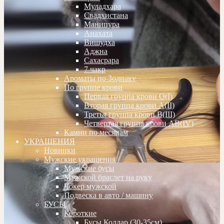
Муладхара
Свадхистана
Манипура
Анахата
Вишудха
Аджна
Сахасрара
7 чакр
Ароматы по Зодиаку
По группе крови
Первая группа крови О(I)
Вторая группа крови А(II)
Третья группа крови В(III)
Четвертая группа крови АВ(IV)
Камни по месяцам
УКРАШЕНИЯ
Новинки
Мужские украшения
Мужские бусы
Мужской браслет на руку
Чокер мужской
Подвеска в авто / машину
БУСЫ
Короткие
Бусы Коллар (30-35см)