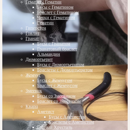
Гематит / Гематин
Бусы с Гематином
Браслет с Гематином
Четки с Гематином
Гематин
Гиперстен
Говлит
Гранат
Бусы с Гранатом
Гранатовый браслет
Альмандин
Дюмортьерит
Бусы с Дюмортьеритом
Браслеты с Дюмортьеритом
Жемчуг
Бусы с Жемчугом
Браслет с Жемчугом
Змеевик
Бусы со Змеевиком
Браслет со Змеевиком
Кварц
Аметист
Бусы с Аметистом
Браслеты с Аметистом
Горный Хрусталь