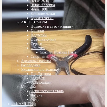
Четки 30 бусин
Четки 33 зерна
Четки 108
Большие четки
Браслет четки
АКСЕССУАРЫ
Подвеска в авто / машину
Брелоки
Подвески
Обвес на сумку
Серьги
Фенечка
Браслет Красная Нить
Спорт шик
Архивные работы
Распродажа
Украшения по Зодиаку
Год Дракона
Год Змеи
Год Лошади
Металлы
Нержавеющая сталь
Латунь
Медь
из КАМНЕЙ