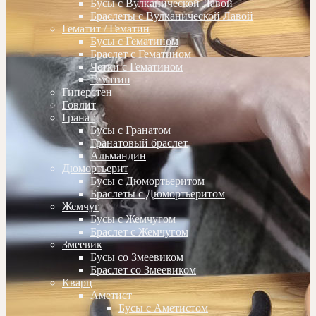
Бусы с Вулканической Лавой
Браслеты с Вулканической Лавой
Гематит / Гематин
Бусы с Гематином
Браслет с Гематином
Четки с Гематином
Гематин
Гиперстен
Говлит
Гранат
Бусы с Гранатом
Гранатовый браслет
Альмандин
Дюмортьерит
Бусы с Дюмортьеритом
Браслеты с Дюмортьеритом
Жемчуг
Бусы с Жемчугом
Браслет с Жемчугом
Змеевик
Бусы со Змеевиком
Браслет со Змеевиком
Кварц
Аметист
Бусы с Аметистом