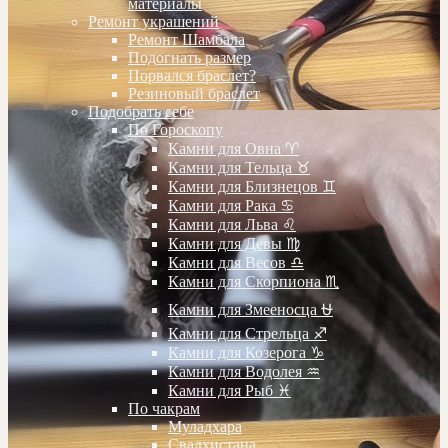
материалы
Ремонт украшений
Ремонт Шамбала
Подогнать размер
Порвался браслет?
Резиновый браслет
Подобрать себе
По Гороскопу
Камни для Овна ♈️
Камни для Тельца ♉️
Камни для Близнецов ♊️
Камни для Рака ♋️
Камни для Льва ♌️
Камни для Девы ♍️
Камни для Весов ♎️
Камни для Скорпиона ♏️
Камни для Змееносца ⛎
Камни для Стрельца ♐️
Камни для Козерога ♑️
Камни для Водолея ♒️
Камни для Рыб ♓️
По чакрам
Муладхара
Свадхистана