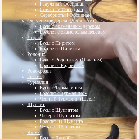
Радужный Обсидиан
Снежный Обсидиан
Серебристый Обсидиан
Окаменелое дерево (Дендролит)
Бусы с окаменелым деревом
Браслет с окаменелым деревом
Пирит
Бусы с Пиритом
Браслет с Пиритом
Родонит
Бусы с Родонитом (Орлецом)
Браслет с Родонитом
Родохрозит
Тектит
Турмалин
Бусы с Турмалином
Браслет с Турмалином
Черный Турмалин (Шерл)
Шунгит
Бусы с Шунгитом
Чокер с Шунгитом
Браслет из Шунгита
Четки с Шунгитом
Яшма
Бусы с Яшмой