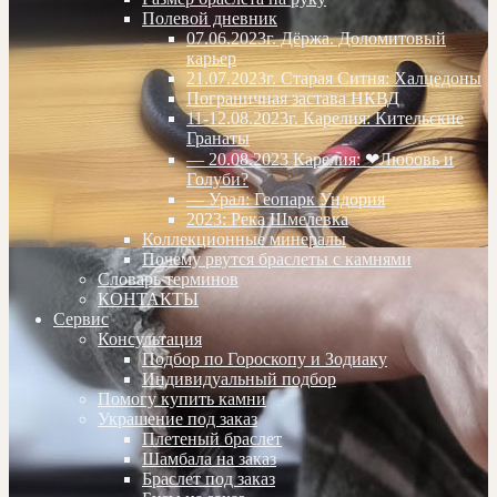
Полевой дневник
07.06.2023г. Дёржа. Доломитовый
карьер
21.07.2023г. Старая Ситня: Халцедоны
Пограничная застава НКВД
11-12.08.2023г. Карелия: Кительские
Гранаты
— 20.08.2023 Карелия: ❤Любовь и
Голуби?
— Урал: Геопарк Ундория
2023: Река Шмелевка
Коллекционные минералы
Почему рвутся браслеты с камнями
Словарь терминов
КОНТАКТЫ
Сервис
Консультация
Подбор по Гороскопу и Зодиаку
Индивидуальный подбор
Помогу купить камни
Украшение под заказ
Плетеный браслет
Шамбала на заказ
Браслет под заказ