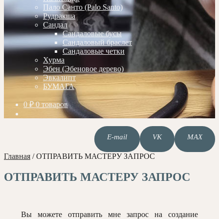
Пало Санто (Palo Santo)
Рудракша
Сандал
Сандаловые бусы
Сандаловый браслет
Сандаловые четки
Хурма
Эбен (Эбеновое дерево)
Эвкалипт
БУМАГА
0
₽
0 товаров
E-mail
VK
MAX
Главная
/
ОТПРАВИТЬ МАСТЕРУ ЗАПРОС
ОТПРАВИТЬ МАСТЕРУ ЗАПРОС
Вы можете отправить мне запрос на создание