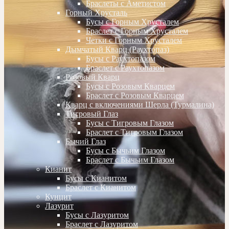
Браслеты с Аметистом
Горный Хрусталь
Бусы с Горным Хрусталем
Браслет с Горным Хрусталем
Четки с Горным Хрусталем
Дымчатый Кварц (Раухтопаз)
Бусы с Раухтопазом
Браслет с Раухтопазом
Розовый Кварц
Бусы с Розовым Кварцем
Браслет с Розовым Кварцем
Кварц с включениями Шерла (Турмалина)
Тигровый Глаз
Бусы с Тигровым Глазом
Браслет с Тигровым Глазом
Бычий Глаз
Бусы с Бычьим Глазом
Браслет с Бычьим Глазом
Кианит
Бусы с Кианитом
Браслет с Кианитом
Кунцит
Лазурит
Бусы с Лазуритом
Браслет с Лазуритом