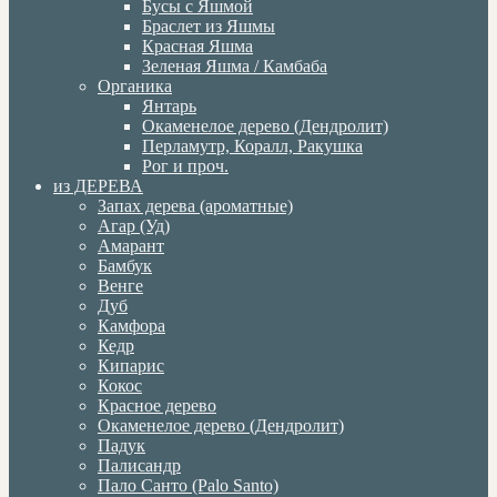
Бусы с Яшмой
Браслет из Яшмы
Красная Яшма
Зеленая Яшма / Камбаба
Органика
Янтарь
Окаменелое дерево (Дендролит)
Перламутр, Коралл, Ракушка
Рог и проч.
из ДЕРЕВА
Запах дерева (ароматные)
Агар (Уд)
Амарант
Бамбук
Венге
Дуб
Камфора
Кедр
Кипарис
Кокос
Красное дерево
Окаменелое дерево (Дендролит)
Падук
Палисандр
Пало Санто (Palo Santo)