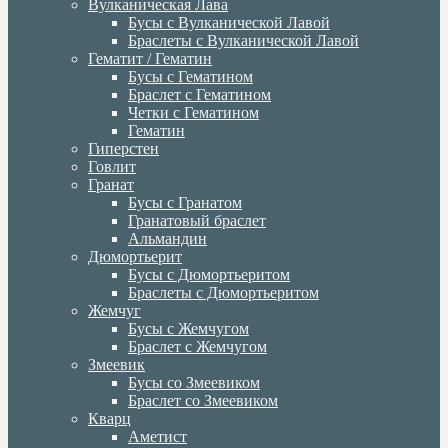
Вулканическая Лава
Бусы с Вулканической Лавой
Браслеты с Вулканической Лавой
Гематит / Гематин
Бусы с Гематином
Браслет с Гематином
Четки с Гематином
Гематин
Гиперстен
Говлит
Гранат
Бусы с Гранатом
Гранатовый браслет
Альмандин
Дюмортьерит
Бусы с Дюмортьеритом
Браслеты с Дюмортьеритом
Жемчуг
Бусы с Жемчугом
Браслет с Жемчугом
Змеевик
Бусы со Змеевиком
Браслет со Змеевиком
Кварц
Аметист