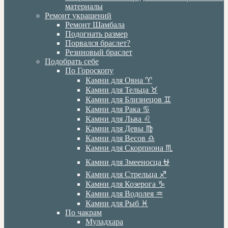
материалы
Ремонт украшений
Ремонт Шамбала
Подогнать размер
Порвался браслет?
Резиновый браслет
Подобрать себе
По Гороскопу
Камни для Овна ♈️
Камни для Тельца ♉️
Камни для Близнецов ♊️
Камни для Рака ♋️
Камни для Льва ♌️
Камни для Девы ♍️
Камни для Весов ♎️
Камни для Скорпиона ♏️
Камни для Змееносца ⛎
Камни для Стрельца ♐️
Камни для Козерога ♑️
Камни для Водолея ♒️
Камни для Рыб ♓️
По чакрам
Муладхара