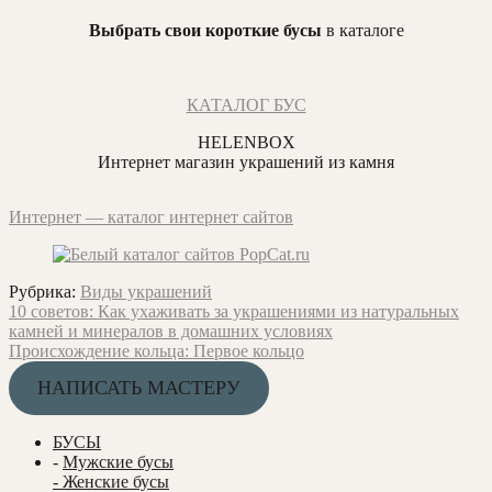
Выбрать свои короткие бусы
в каталоге
КАТАЛОГ БУС
HELENBOX
Интернет магазин украшений из камня
Интернет — каталог интернет сайтов
Рубрика:
Виды украшений
Навигация
Предыдущая
10 советов: Как ухаживать за украшениями из натуральных
запись:
камней и минералов в домашних условиях
по
Следующая
Происхождение кольца: Первое кольцо
записям
запись:
НАПИСАТЬ МАСТЕРУ
БУСЫ
-
Мужские бусы
- Женские бусы