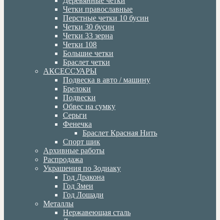
Деревянные четки
Четки православные
Перстные четки 10 бусин
Четки 30 бусин
Четки 33 зерна
Четки 108
Большие четки
Браслет четки
АКСЕССУАРЫ
Подвеска в авто / машину
Брелоки
Подвески
Обвес на сумку
Серьги
Фенечка
Браслет Красная Нить
Спорт шик
Архивные работы
Распродажа
Украшения по Зодиаку
Год Дракона
Год Змеи
Год Лошади
Металлы
Нержавеющая сталь