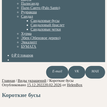
Палисандр
Пало Санто (Palo Santo)
Рудракша
Сандал
Сандаловые бусы
Сандаловый браслет
Сандаловые четки
Хурма
Эбен (Эбеновое дерево)
Эвкалипт
БУМАГА
0
₽
0 товаров
E-mail
VK
MAX
Главная
/
Виды украшений
/
Короткие бусы
Опубликовано
15.12.2022
20.02.2026
от
HelenBox
Короткие бусы