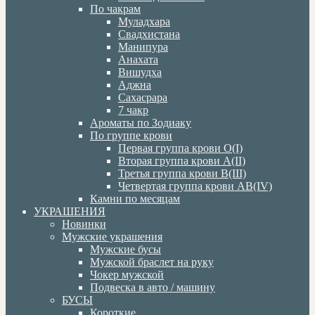
По чакрам
Муладхара
Свадхистана
Манипура
Анахата
Вишудха
Аджна
Сахасрара
7 чакр
Ароматы по Зодиаку
По группе крови
Первая группа крови О(I)
Вторая группа крови А(II)
Третья группа крови В(III)
Четвертая группа крови АВ(IV)
Камни по месяцам
УКРАШЕНИЯ
Новинки
Мужские украшения
Мужские бусы
Мужской браслет на руку
Чокер мужской
Подвеска в авто / машину
БУСЫ
Короткие