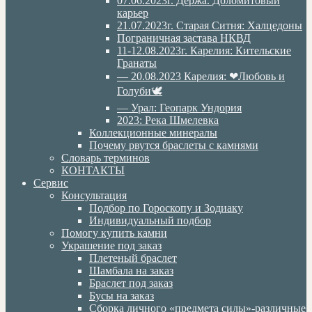
07.06.2023г. Дёржа. Доломитовый
карьер
21.07.2023г. Старая Ситня: Халцедоны
Пограничная застава НКВД
11-12.08.2023г. Карелия: Кительские
Гранаты
— 20.08.2023 Карелия: ❤Любовь и
Голуби🕊
— Урал: Геопарк Ундория
2023: Река Шмелевка
Коллекционные минералы
Почему рвутся браслеты с камнями
Словарь терминов
КОНТАКТЫ
Сервис
Консультация
Подбор по Гороскопу и Зодиаку
Индивидуальный подбор
Помогу купить камни
Украшение под заказ
Плетеный браслет
Шамбала на заказ
Браслет под заказ
Бусы на заказ
Сборка личного «предмета силы»-различные