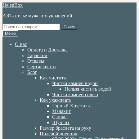
Перейти
Перейти
HelenBox
к
к
ART-ателье мужских украшений
навигации
содержимому
Искать:
Поиск
Меню
О нас
Оплата и Доставка
Гарантии
Отзывы
Сертификаты
Блог
Как чистить
Чистка камней водой
Нельзя чистить водой
Чистка камней солью
Как ухаживать
Горный Хрусталь
Малахит
Сандал
Шунгит
Размер браслета на руку
Полевой дневник