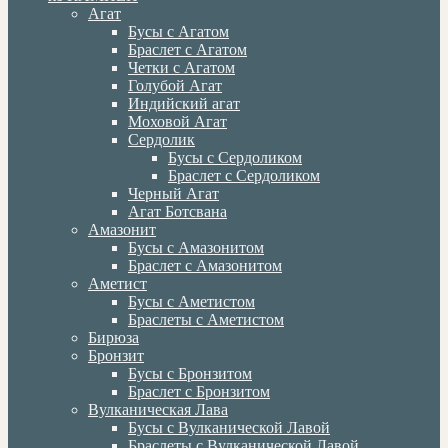
Агат
Бусы с Агатом
Браслет с Агатом
Четки с Агатом
Голубой Агат
Индийский агат
Моховой Агат
Сердолик
Бусы с Сердоликом
Браслет с Сердоликом
Черный Агат
Агат Ботсвана
Амазонит
Бусы с Амазонитом
Браслет с Амазонитом
Аметист
Бусы с Аметистом
Браслеты с Аметистом
Бирюза
Бронзит
Бусы с Бронзитом
Браслет с Бронзитом
Вулканическая Лава
Бусы с Вулканической Лавой
Браслеты с Вулканической Лавой