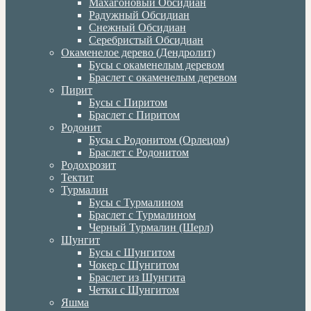
Махагоновый Обсидиан
Радужный Обсидиан
Снежный Обсидиан
Серебристый Обсидиан
Окаменелое дерево (Дендролит)
Бусы с окаменелым деревом
Браслет с окаменелым деревом
Пирит
Бусы с Пиритом
Браслет с Пиритом
Родонит
Бусы с Родонитом (Орлецом)
Браслет с Родонитом
Родохрозит
Тектит
Турмалин
Бусы с Турмалином
Браслет с Турмалином
Черный Турмалин (Шерл)
Шунгит
Бусы с Шунгитом
Чокер с Шунгитом
Браслет из Шунгита
Четки с Шунгитом
Яшма