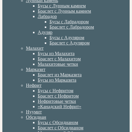
Лунный камень
Бусы с Лунным камнем
Браслет с Лунным камнем
Лабрадор
Бусы с Лабрадором
Браслет с Лабрадором
Адуляр
Бусы с Адуляром
Браслет с Адуляром
Малахит
Бусы из Малахита
Браслет с Малахитом
Малахитовые четки
Марказит
Браслет из Марказита
Бусы из Марказита
Нефрит
Бусы с Нефритом
Браслет с Нефритом
Нефритовые четки
«Канадский Нефрит»
Нуумит
Обсидиан
Бусы с Обсидианом
Браслет с Обсидианом