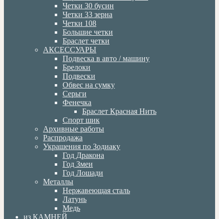
Четки 30 бусин
Четки 33 зерна
Четки 108
Большие четки
Браслет четки
АКСЕССУАРЫ
Подвеска в авто / машину
Брелоки
Подвески
Обвес на сумку
Серьги
Фенечка
Браслет Красная Нить
Спорт шик
Архивные работы
Распродажа
Украшения по Зодиаку
Год Дракона
Год Змеи
Год Лошади
Металлы
Нержавеющая сталь
Латунь
Медь
из КАМНЕЙ