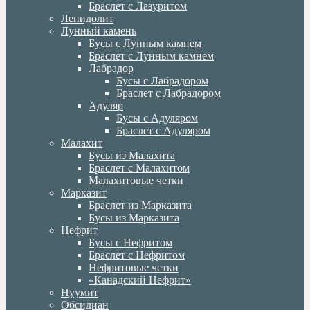
Браслет с Лазуритом
Лепидолит
Лунный камень
Бусы с Лунным камнем
Браслет с Лунным камнем
Лабрадор
Бусы с Лабрадором
Браслет с Лабрадором
Адуляр
Бусы с Адуляром
Браслет с Адуляром
Малахит
Бусы из Малахита
Браслет с Малахитом
Малахитовые четки
Марказит
Браслет из Марказита
Бусы из Марказита
Нефрит
Бусы с Нефритом
Браслет с Нефритом
Нефритовые четки
«Канадский Нефрит»
Нуумит
Обсидиан