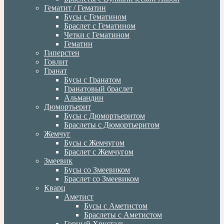
Гематит / Гематин
Бусы с Гематином
Браслет с Гематином
Четки с Гематином
Гематин
Гиперстен
Говлит
Гранат
Бусы с Гранатом
Гранатовый браслет
Альмандин
Дюмортьерит
Бусы с Дюмортьеритом
Браслеты с Дюмортьеритом
Жемчуг
Бусы с Жемчугом
Браслет с Жемчугом
Змеевик
Бусы со Змеевиком
Браслет со Змеевиком
Кварц
Аметист
Бусы с Аметистом
Браслеты с Аметистом
Горный Хрусталь