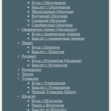
Бусы с Обсидианом
Браслет с Обсидианом
Махагоновый Обсидиан
Радужный Обсидиан
Снежный Обсидиан
Серебристый Обсидиан
Окаменелое дерево (Дендролит)
Бусы с окаменелым деревом
Браслет с окаменелым деревом
Пирит
Бусы с Пиритом
Браслет с Пиритом
Родонит
Бусы с Родонитом (Орлецом)
Браслет с Родонитом
Родохрозит
Тектит
Турмалин
Бусы с Турмалином
Браслет с Турмалином
Черный Турмалин (Шерл)
Шунгит
Бусы с Шунгитом
Чокер с Шунгитом
Браслет из Шунгита