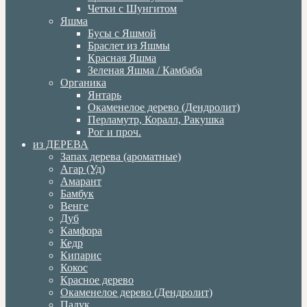
Четки с Шунгитом
Яшма
Бусы с Яшмой
Браслет из Яшмы
Красная Яшма
Зеленая Яшма / Камбаба
Органика
Янтарь
Окаменелое дерево (Дендролит)
Перламутр, Коралл, Ракушка
Рог и проч.
из ДЕРЕВА
Запах дерева (ароматные)
Агар (Уд)
Амарант
Бамбук
Венге
Дуб
Камфора
Кедр
Кипарис
Кокос
Красное дерево
Окаменелое дерево (Дендролит)
Падук