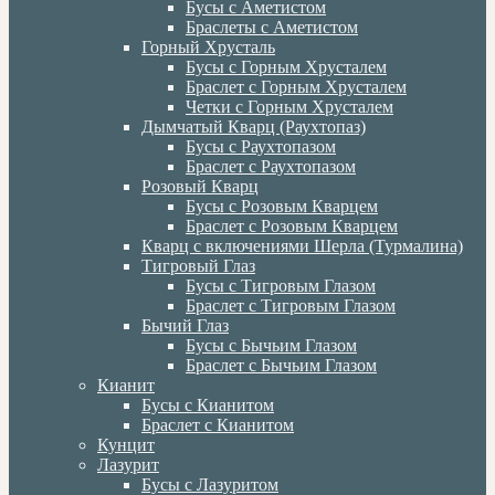
Бусы с Аметистом
Браслеты с Аметистом
Горный Хрусталь
Бусы с Горным Хрусталем
Браслет с Горным Хрусталем
Четки с Горным Хрусталем
Дымчатый Кварц (Раухтопаз)
Бусы с Раухтопазом
Браслет с Раухтопазом
Розовый Кварц
Бусы с Розовым Кварцем
Браслет с Розовым Кварцем
Кварц с включениями Шерла (Турмалина)
Тигровый Глаз
Бусы с Тигровым Глазом
Браслет с Тигровым Глазом
Бычий Глаз
Бусы с Бычьим Глазом
Браслет с Бычьим Глазом
Кианит
Бусы с Кианитом
Браслет с Кианитом
Кунцит
Лазурит
Бусы с Лазуритом