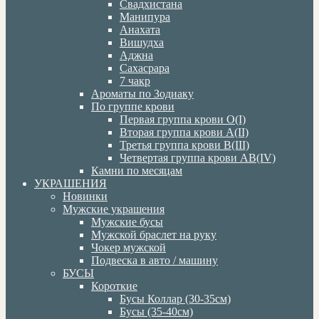
Свадхистана
Манипура
Анахата
Вишудха
Аджна
Сахасрара
7 чакр
Ароматы по Зодиаку
По группе крови
Первая группа крови О(I)
Вторая группа крови А(II)
Третья группа крови В(III)
Четвертая группа крови АВ(IV)
Камни по месяцам
УКРАШЕНИЯ
Новинки
Мужские украшения
Мужские бусы
Мужской браслет на руку
Чокер мужской
Подвеска в авто / машину
БУСЫ
Короткие
Бусы Коллар (30-35см)
Бусы (35-40см)