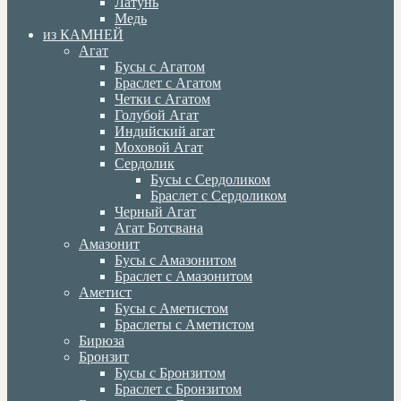
Латунь
Медь
из КАМНЕЙ
Агат
Бусы с Агатом
Браслет с Агатом
Четки с Агатом
Голубой Агат
Индийский агат
Моховой Агат
Сердолик
Бусы с Сердоликом
Браслет с Сердоликом
Черный Агат
Агат Ботсвана
Амазонит
Бусы с Амазонитом
Браслет с Амазонитом
Аметист
Бусы с Аметистом
Браслеты с Аметистом
Бирюза
Бронзит
Бусы с Бронзитом
Браслет с Бронзитом