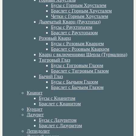
Бусы с Горным Хрусталем
Браслет с Горным Хрусталем
Четки с Горным Хрусталем
Дымчатый Кварц (Раухтопаз)
Бусы с Раухтопазом
Браслет с Раухтопазом
Розовый Кварц
Бусы с Розовым Кварцем
Браслет с Розовым Кварцем
Кварц с включениями Шерла (Турмалина)
Тигровый Глаз
Бусы с Тигровым Глазом
Браслет с Тигровым Глазом
Бычий Глаз
Бусы с Бычьим Глазом
Браслет с Бычьим Глазом
Кианит
Бусы с Кианитом
Браслет с Кианитом
Кунцит
Лазурит
Бусы с Лазуритом
Браслет с Лазуритом
Лепидолит