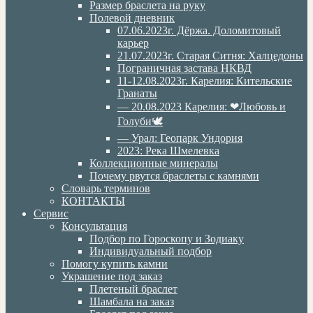
Размер браслета на руку
Полевой дневник
07.06.2023г. Дёржа. Доломитовый
карьер
21.07.2023г. Старая Ситня: Халцедоны
Пограничная застава НКВД
11-12.08.2023г. Карелия: Кительские
Гранаты
— 20.08.2023 Карелия: ❤Любовь и
Голуби🕊
— Урал: Геопарк Ундория
2023: Река Шмелевка
Коллекционные минералы
Почему рвутся браслеты с камнями
Словарь терминов
КОНТАКТЫ
Сервис
Консультация
Подбор по Гороскопу и Зодиаку
Индивидуальный подбор
Помогу купить камни
Украшение под заказ
Плетеный браслет
Шамбала на заказ