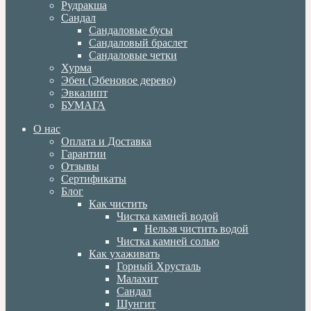
Рудракша
Сандал
Сандаловые бусы
Сандаловый браслет
Сандаловые четки
Хурма
Эбен (Эбеновое дерево)
Эвкалипт
БУМАГА
О нас
Оплата и Доставка
Гарантии
Отзывы
Сертификаты
Блог
Как чистить
Чистка камней водой
Нельзя чистить водой
Чистка камней солью
Как ухаживать
Горный Хрусталь
Малахит
Сандал
Шунгит