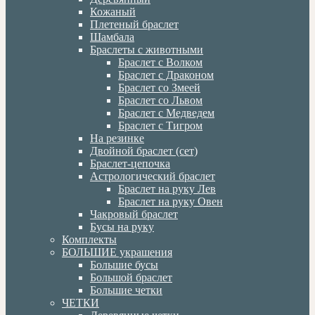
Кожаный
Плетеный браслет
Шамбала
Браслеты с животными
Браслет с Волком
Браслет с Драконом
Браслет со Змеей
Браслет со Львом
Браслет с Медведем
Браслет с Тигром
На резинке
Двойной браслет (сет)
Браслет-цепочка
Астрологический браслет
Браслет на руку Лев
Браслет на руку Овен
Чакровый браслет
Бусы на руку
Комплекты
БОЛЬШИЕ украшения
Большие бусы
Большой браслет
Большие четки
ЧЕТКИ