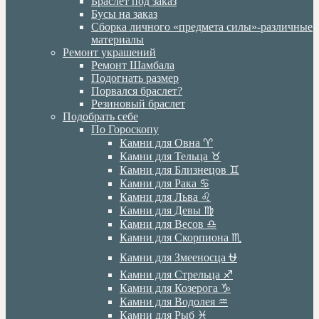
Браслет под заказ
Бусы на заказ
Сборка личного «предмета силы»-различные
материалы
Ремонт украшений
Ремонт Шамбала
Подогнать размер
Порвался браслет?
Резиновый браслет
Подобрать себе
По Гороскопу
Камни для Овна ♈️
Камни для Тельца ♉️
Камни для Близнецов ♊️
Камни для Рака ♋️
Камни для Льва ♌️
Камни для Девы ♍️
Камни для Весов ♎️
Камни для Скорпиона ♏️
Камни для Змееносца ⛎
Камни для Стрельца ♐️
Камни для Козерога ♑️
Камни для Водолея ♒️
Камни для Рыб ♓️