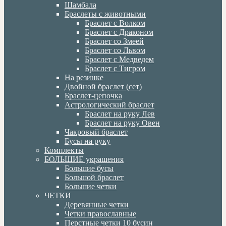
Шамбала
Браслеты с животными
Браслет с Волком
Браслет с Драконом
Браслет со Змеей
Браслет со Львом
Браслет с Медведем
Браслет с Тигром
На резинке
Двойной браслет (сет)
Браслет-цепочка
Астрологический браслет
Браслет на руку Лев
Браслет на руку Овен
Чакровый браслет
Бусы на руку
Комплекты
БОЛЬШИЕ украшения
Большие бусы
Большой браслет
Большие четки
ЧЕТКИ
Деревянные четки
Четки православные
Перстные четки 10 бусин