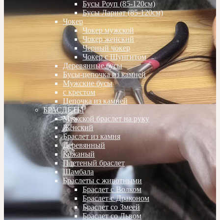
Бусы Роуп (85-120см)
Бусы Лариат (85-120см)
Чокер
Чокер мужской
Чокер женский
Черный чокер
Чокер с Шунгитом
Деревянные бусы
Бусы-цепочка из камней
Мужские бусы
с крестом
Цепочка из камней
БРАСЛЕТЫ
Мужской браслет на руку
Женский
Браслет из камня
Деревянный
Кожаный
Плетеный браслет
Шамбала
Браслеты с животными
Браслет с Волком
Браслет с Драконом
Браслет со Змеей
Браслет со Львом