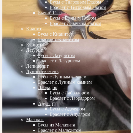
Бусы с Тигровым Глазом
Браслет с Тигровым Глазом
Бычий Глаз
Бусы с Бычьим Глазом
Браслет с Бычьим Глазом
Кианит
Бусы с Кианитом
Браслет с Кианитом
Кунцит
Лазурит
Бусы с Лазуритом
Браслет с Лазуритом
Лепидолит
Лунный камень
Бусы с Лунным камнем
Браслет с Лунным камнем
Лабрадор
Бусы с Лабрадором
Браслет с Лабрадором
Адуляр
Бусы с Адуляром
Браслет с Адуляром
Малахит
Бусы из Малахита
Браслет с Малахитом