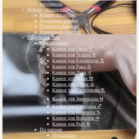
материалы
Ремонт украшений
Ремонт Шамбала
Подогнать размер
Порвался браслет?
Резиновый браслет
Подобрать себе
По Гороскопу
Камни для Овна ♈️
Камни для Тельца ♉️
Камни для Близнецов ♊️
Камни для Рака ♋️
Камни для Льва ♌️
Камни для Девы ♍️
Камни для Весов ♎️
Камни для Скорпиона ♏️
Камни для Змееносца ⛎
Камни для Стрельца ♐️
Камни для Козерога ♑️
Камни для Водолея ♒️
Камни для Рыб ♓️
По чакрам
Муладхара