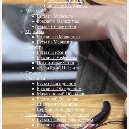
Бусы с Адуляром
Браслет с Адуляром
Малахит
Бусы из Малахита
Браслет с Малахитом
Малахитовые четки
Марказит
Браслет из Марказита
Бусы из Марказита
Нефрит
Бусы с Нефритом
Браслет с Нефритом
Нефритовые четки
«Канадский Нефрит»
Нуумит
Обсидиан
Бусы с Обсидианом
Браслет с Обсидианом
Махагоновый Обсидиан
Радужный Обсидиан
Снежный Обсидиан
Серебристый Обсидиан
Окаменелое дерево (Дендролит)
Бусы с окаменелым деревом
Браслет с окаменелым деревом