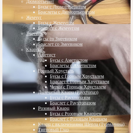
Дюмортьерит
Бусы с Дюмортьеритом
Браслеты с Дюмортьеритом
Жемчуг
Бусы с Жемчугом
Браслет с Жемчугом
Змеевик
Бусы со Змеевиком
Браслет со Змеевиком
Кварц
Аметист
Бусы с Аметистом
Браслеты с Аметистом
Горный Хрусталь
Бусы с Горным Хрусталем
Браслет с Горным Хрусталем
Четки с Горным Хрусталем
Дымчатый Кварц (Раухтопаз)
Бусы с Раухтопазом
Браслет с Раухтопазом
Розовый Кварц
Бусы с Розовым Кварцем
Браслет с Розовым Кварцем
Кварц с включениями Шерла (Турмалина)
Тигровый Глаз