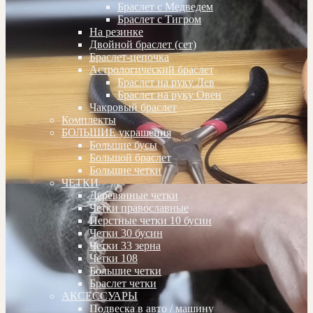
Браслет с Медведем
Браслет с Тигром
На резинке
Двойной браслет (сет)
Браслет-цепочка
Астрологический браслет
Браслет на руку Лев
Браслет на руку Овен
Чакровый браслет
Комплекты
БОЛЬШИЕ украшения
Большие бусы
Большой браслет
Большие четки
ЧЕТКИ
Деревянные четки
Четки православные
Перстные четки 10 бусин
Четки 30 бусин
Четки 33 зерна
Четки 108
Большие четки
Браслет четки
АКСЕССУАРЫ
Подвеска в авто / машину