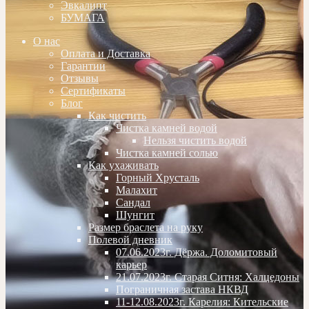
Эвкалипт
БУМАГА
О нас
Оплата и Доставка
Гарантии
Отзывы
Сертификаты
Блог
Как чистить
Чистка камней водой
Нельзя чистить водой
Чистка камней солью
Как ухаживать
Горный Хрусталь
Малахит
Сандал
Шунгит
Размер браслета на руку
Полевой дневник
07.06.2023г. Дёржа. Доломитовый
карьер
21.07.2023г. Старая Ситня: Халцедоны
Пограничная застава НКВД
11-12.08.2023г. Карелия: Кительские