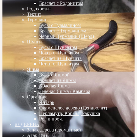
Браслет с Родонитом
Родохрозит
Тектит
Турмалин
Бусы с Турмалином
Браслет с Турмалином
Черный Турмалин (Шерл)
Шунгит
Бусы с Шунгитом
Чокер с Шунгитом
Браслет из Шунгита
Четки с Шунгитом
Яшма
Бусы с Яшмой
Браслет из Яшмы
Красная Яшма
Зеленая Яшма / Камбаба
Органика
Янтарь
Окаменелое дерево (Дендролит)
Перламутр, Коралл, Ракушка
Рог и проч.
из ДЕРЕВА
Запах дерева (ароматные)
Агар (Уд)