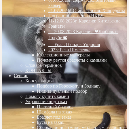
07.06.2023г. Дёржа. Доломитовый
карьер
21.07.2023г. Старая Ситня: Халцедоны
Пограничная застава НКВД
11-12.08.2023г. Карелия: Кительские
Гранаты
— 20.08.2023 Карелия: ❤Любовь и
Голуби🕊
— Урал: Геопарк Ундория
2023: Река Шмелевка
Коллекционные минералы
Почему рвутся браслеты с камнями
Словарь терминов
КОНТАКТЫ
Сервис
Консультация
Подбор по Гороскопу и Зодиаку
Индивидуальный подбор
Помогу купить камни
Украшение под заказ
Плетеный браслет
Шамбала на заказ
Браслет под заказ
Бусы на заказ
Сборка личного «предмета силы»-различные