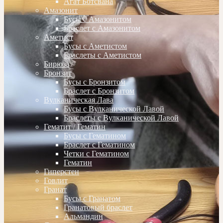
Агат Ботсвана
Амазонит
Бусы с Амазонитом
Браслет с Амазонитом
Аметист
Бусы с Аметистом
Браслеты с Аметистом
Бирюза
Бронзит
Бусы с Бронзитом
Браслет с Бронзитом
Вулканическая Лава
Бусы с Вулканической Лавой
Браслеты с Вулканической Лавой
Гематит / Гематин
Бусы с Гематином
Браслет с Гематином
Четки с Гематином
Гематин
Гиперстен
Говлит
Гранат
Бусы с Гранатом
Гранатовый браслет
Альмандин