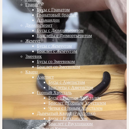
Гранат
Бусы с Гранатом
Гранатовый браслет
Альмандин
Дюмортьерит
Бусы с Дюмортьеритом
Браслеты с Дюмортьеритом
Жемчуг
Бусы с Жемчугом
Браслет с Жемчугом
Змеевик
Бусы со Змеевиком
Браслет со Змеевиком
Кварц
Аметист
Бусы с Аметистом
Браслеты с Аметистом
Горный Хрусталь
Бусы с Горным Хрусталем
Браслет с Горным Хрусталем
Четки с Горным Хрусталем
Дымчатый Кварц (Раухтопаз)
Бусы с Раухтопазом
Браслет с Раухтопазом
Розовый Кварц