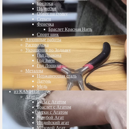
Брелоки
Подвески
Обвес на сумку
Серьги
Фенечка
Браслет Красная Нить
Спорт шик
Архивные работы
Распродажа
Украшения по Зодиаку
Год Дракона
Год Змеи
Год Лошади
Металлы
Нержавеющая сталь
Латунь
Медь
из КАМНЕЙ
Агат
Бусы с Агатом
Браслет с Агатом
Четки с Агатом
Голубой Агат
Индийский агат
Моховой Агат