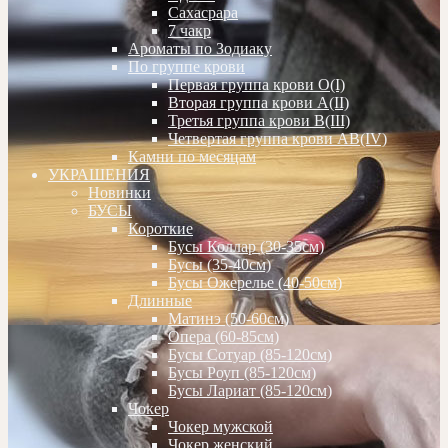
Сахасрара
7 чакр
Ароматы по Зодиаку
По группе крови
Первая группа крови О(I)
Вторая группа крови А(II)
Третья группа крови В(III)
Четвертая группа крови АВ(IV)
Камни по месяцам
УКРАШЕНИЯ
Новинки
БУСЫ
Короткие
Бусы Коллар (30-35см)
Бусы (35-40см)
Бусы Ожерелье (40-50см)
Длинные
Матинэ (50-60см)
Опера (60-85см)
Бусы Сотуар (85-120см)
Бусы Роуп (85-120см)
Бусы Лариат (85-120см)
Чокер
Чокер мужской
Чокер женский