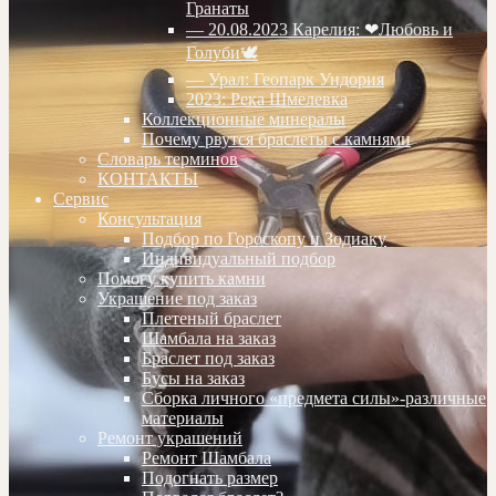
Гранаты
— 20.08.2023 Карелия: ❤Любовь и
Голуби🕊
— Урал: Геопарк Ундория
2023: Река Шмелевка
Коллекционные минералы
Почему рвутся браслеты с камнями
Словарь терминов
КОНТАКТЫ
Сервис
Консультация
Подбор по Гороскопу и Зодиаку
Индивидуальный подбор
Помогу купить камни
Украшение под заказ
Плетеный браслет
Шамбала на заказ
Браслет под заказ
Бусы на заказ
Сборка личного «предмета силы»-различные
материалы
Ремонт украшений
Ремонт Шамбала
Подогнать размер