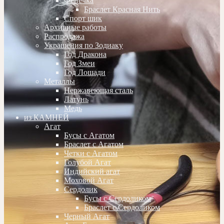
Фенечка
Браслет Красная Нить
Спорт шик
Архивные работы
Распродажа
Украшения по Зодиаку
Год Дракона
Год Змеи
Год Лошади
Металлы
Нержавеющая сталь
Латунь
Медь
из КАМНЕЙ
Агат
Бусы с Агатом
Браслет с Агатом
Четки с Агатом
Голубой Агат
Индийский агат
Моховой Агат
Сердолик
Бусы с Сердоликом
Браслет с Сердоликом
Черный Агат