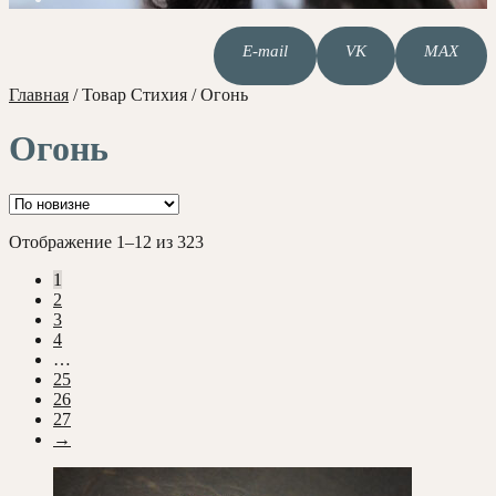
E-mail
VK
MAX
Главная
/
Товар Стихия
/
Огонь
Огонь
Сортировка:
Отображение 1–12 из 323
самые
1
недавние
2
3
4
…
25
26
27
→