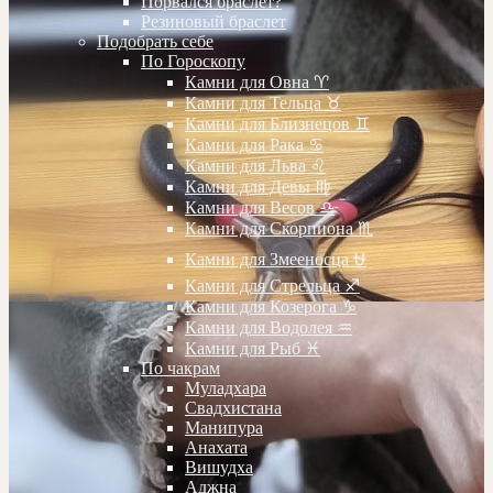
Порвался браслет?
Резиновый браслет
Подобрать себе
По Гороскопу
Камни для Овна ♈️
Камни для Тельца ♉️
Камни для Близнецов ♊️
Камни для Рака ♋️
Камни для Льва ♌️
Камни для Девы ♍️
Камни для Весов ♎️
Камни для Скорпиона ♏️
Камни для Змееносца ⛎
Камни для Стрельца ♐️
Камни для Козерога ♑️
Камни для Водолея ♒️
Камни для Рыб ♓️
По чакрам
Муладхара
Свадхистана
Манипура
Анахата
Вишудха
Аджна