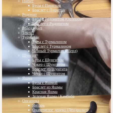
Пирит
Бусы с Пиритом
Браслет с Пиритом
Родонит
Бусы с Родонитом (Орлецом)
Браслет с Родонитом
Родохрозит
Тектит
Турмалин
Бусы с Турмалином
Браслет с Турмалином
Черный Турмалин (Шерл)
Шунгит
Бусы с Шунгитом
Чокер с Шунгитом
Браслет из Шунгита
Четки с Шунгитом
Яшма
Бусы с Яшмой
Браслет из Яшмы
Красная Яшма
Зеленая Яшма / Камбаба
Органика
Янтарь
Окаменелое дерево (Дендролит)