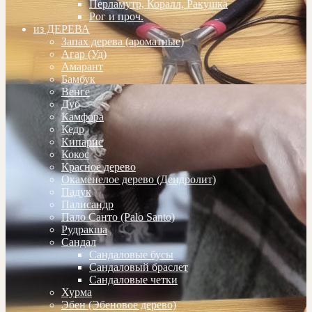
Перламутр, Коралл, Ракушка
Рог и проч.
из ДЕРЕВА
Запах дерева (ароматные)
Агар (Уд)
Амарант
Бамбук
Венге
Дуб
Камфора
Кедр
Кипарис
Кокос
Красное дерево
Окаменелое дерево (Дендролит)
Падук
Палисандр
Пало Санто (Palo Santo)
Рудракша
Сандал
Сандаловые бусы
Сандаловый браслет
Сандаловые четки
Хурма
Эбен (Эбеновое дерево)