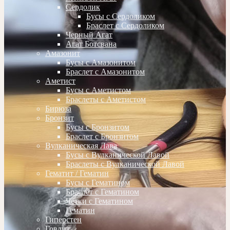
Сердолик
Бусы с Сердоликом
Браслет с Сердоликом
Черный Агат
Агат Ботсвана
Амазонит
Бусы с Амазонитом
Браслет с Амазонитом
Аметист
Бусы с Аметистом
Браслеты с Аметистом
Бирюза
Бронзит
Бусы с Бронзитом
Браслет с Бронзитом
Вулканическая Лава
Бусы с Вулканической Лавой
Браслеты с Вулканической Лавой
Гематит / Гематин
Бусы с Гематином
Браслет с Гематином
Четки с Гематином
Гематин
Гиперстен
Говлит