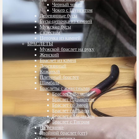
Черный чокер
Чокер с Шунгитом
Деревянные бусы
Бусы-цепочка из камней
Мужские бусы
с крестом
Цепочка из камней
БРАСЛЕТЫ
Мужской браслет на руку
Женский
Браслет из камня
Деревянный
Кожаный
Плетеный браслет
Шамбала
Браслеты с животными
Браслет с Волком
Браслет с Драконом
Браслет со Змеей
Браслет со Львом
Браслет с Медведем
Браслет с Тигром
На резинке
Двойной браслет (сет)
Браслет-цепочка