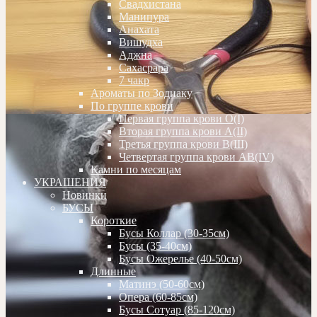
Свадхистана
Манипура
Анахата
Вишудха
Аджна
Сахасрара
7 чакр
Ароматы по Зодиаку
По группе крови
Первая группа крови О(I)
Вторая группа крови А(II)
Третья группа крови В(III)
Четвертая группа крови АВ(IV)
Камни по месяцам
УКРАШЕНИЯ
Новинки
БУСЫ
Короткие
Бусы Коллар (30-35см)
Бусы (35-40см)
Бусы Ожерелье (40-50см)
Длинные
Матинэ (50-60см)
Опера (60-85см)
Бусы Сотуар (85-120см)