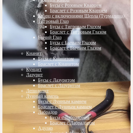
Бусы с Розовым Кварцем
Браслет с Розовым Кварцем
Кварц с включениями Шерла (Турмалина)
Тигровый Глаз
Бусы с Тигровым Глазом
Браслет с Тигровым Глазом
Бычий Глаз
Бусы с Бычьим Глазом
Браслет с Бычьим Глазом
Кианит
Бусы с Кианитом
Браслет с Кианитом
Кунцит
Лазурит
Бусы с Лазуритом
Браслет с Лазуритом
Лепидолит
Лунный камень
Бусы с Лунным камнем
Браслет с Лунным камнем
Лабрадор
Бусы с Лабрадором
Браслет с Лабрадором
Адуляр