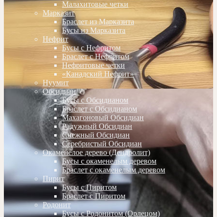
Малахитовые четки
Марказит
Браслет из Марказита
Бусы из Марказита
Нефрит
Бусы с Нефритом
Браслет с Нефритом
Нефритовые четки
«Канадский Нефрит»
Нуумит
Обсидиан
Бусы с Обсидианом
Браслет с Обсидианом
Махагоновый Обсидиан
Радужный Обсидиан
Снежный Обсидиан
Серебристый Обсидиан
Окаменелое дерево (Дендролит)
Бусы с окаменелым деревом
Браслет с окаменелым деревом
Пирит
Бусы с Пиритом
Браслет с Пиритом
Родонит
Бусы с Родонитом (Орлецом)