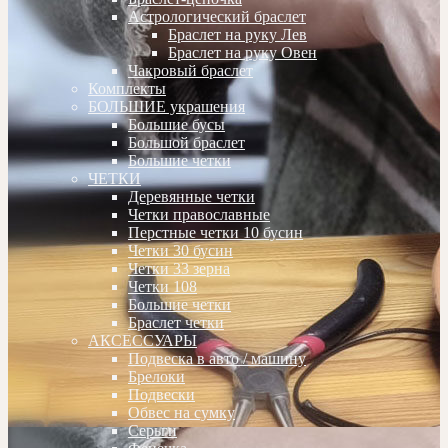
Астрологический браслет
Браслет на руку Лев
Браслет на руку Овен
Чакровый браслет
Комплекты
БОЛЬШИЕ украшения
Большие бусы
Большой браслет
Большие четки
ЧЕТКИ
Деревянные четки
Четки православные
Перстные четки 10 бусин
Четки 30 бусин
Четки 33 зерна
Четки 108
Большие четки
Браслет четки
АКСЕССУАРЫ
Подвеска в авто / машину
Брелоки
Подвески
Обвес на сумку
Серьги