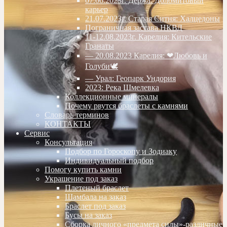
07.06.2023г. Дёржа. Доломитовый
карьер
21.07.2023г. Старая Ситня: Халцедоны
Пограничная застава НКВД
11-12.08.2023г. Карелия: Кительские
Гранаты
— 20.08.2023 Карелия: ❤Любовь и
Голуби🕊
— Урал: Геопарк Ундория
2023: Река Шмелевка
Коллекционные минералы
Почему рвутся браслеты с камнями
Словарь терминов
КОНТАКТЫ
Сервис
Консультация
Подбор по Гороскопу и Зодиаку
Индивидуальный подбор
Помогу купить камни
Украшение под заказ
Плетеный браслет
Шамбала на заказ
Браслет под заказ
Бусы на заказ
Сборка личного «предмета силы»-различные