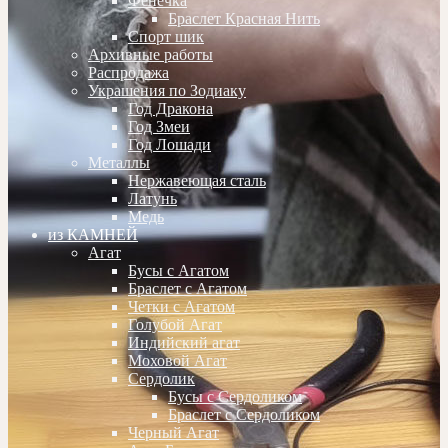
Фенечка
Браслет Красная Нить
Спорт шик
Архивные работы
Распродажа
Украшения по Зодиаку
Год Дракона
Год Змеи
Год Лошади
Металлы
Нержавеющая сталь
Латунь
Медь
из КАМНЕЙ
Агат
Бусы с Агатом
Браслет с Агатом
Четки с Агатом
Голубой Агат
Индийский агат
Моховой Агат
Сердолик
Бусы с Сердоликом
Браслет с Сердоликом
Черный Агат