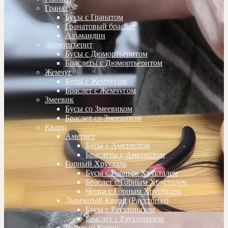
Гранат
Бусы с Гранатом
Гранатовый браслет
Альмандин
Дюмортьерит
Бусы с Дюмортьеритом
Браслеты с Дюмортьеритом
Жемчуг
Бусы с Жемчугом
Браслет с Жемчугом
Змеевик
Бусы со Змеевиком
Браслет со Змеевиком
Кварц
Аметист
Бусы с Аметистом
Браслеты с Аметистом
Горный Хрусталь
Бусы с Горным Хрусталем
Браслет с Горным Хрусталем
Четки с Горным Хрусталем
Дымчатый Кварц (Раухтопаз)
Бусы с Раухтопазом
Браслет с Раухтопазом
Розовый Кварц