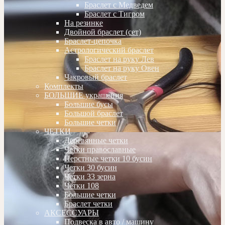
Браслет с Медведем
Браслет с Тигром
На резинке
Двойной браслет (сет)
Браслет-цепочка
Астрологический браслет
Браслет на руку Лев
Браслет на руку Овен
Чакровый браслет
Комплекты
БОЛЬШИЕ украшения
Большие бусы
Большой браслет
Большие четки
ЧЕТКИ
Деревянные четки
Четки православные
Перстные четки 10 бусин
Четки 30 бусин
Четки 33 зерна
Четки 108
Большие четки
Браслет четки
АКСЕССУАРЫ
Подвеска в авто / машину