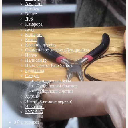
Амарант
Бамбук
Венге
Дуб
Камфора
Кедр
Кипарис
Кокос
Красное дерево
Окаменелое дерево (Дендролит)
Падук
Палисандр
Пало Санто (Palo Santo)
Рудракша
Сандал
Сандаловые бусы
Сандаловый браслет
Сандаловые четки
Хурма
Эбен (Эбеновое дерево)
Эвкалипт
БУМАГА
0
₽
0 товаров