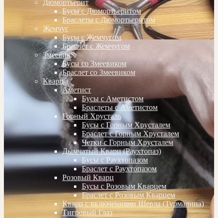
Дюмортьерит
Бусы с Дюмортьеритом
Браслеты с Дюмортьеритом
Жемчуг
Бусы с Жемчугом
Браслет с Жемчугом
Змеевик
Бусы со Змеевиком
Браслет со Змеевиком
Кварц
Аметист
Бусы с Аметистом
Браслеты с Аметистом
Горный Хрусталь
Бусы с Горным Хрусталем
Браслет с Горным Хрусталем
Четки с Горным Хрусталем
Дымчатый Кварц (Раухтопаз)
Бусы с Раухтопазом
Браслет с Раухтопазом
Розовый Кварц
Бусы с Розовым Кварцем
Браслет с Розовым Кварцем
Кварц с включениями Шерла (Турмалина)
Тигровый Глаз