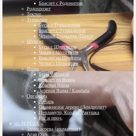
Браслет с Родонитом
Родохрозит
Тектит
Турмалин
Бусы с Турмалином
Браслет с Турмалином
Черный Турмалин (Шерл)
Шунгит
Бусы с Шунгитом
Чокер с Шунгитом
Браслет из Шунгита
Четки с Шунгитом
Яшма
Бусы с Яшмой
Браслет из Яшмы
Красная Яшма
Зеленая Яшма / Камбаба
Органика
Янтарь
Окаменелое дерево (Дендролит)
Перламутр, Коралл, Ракушка
Рог и проч.
из ДЕРЕВА
Запах дерева (ароматные)
Агар (Уд)