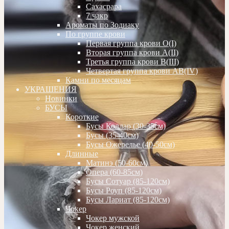
Сахасрара
7 чакр
Ароматы по Зодиаку
По группе крови
Первая группа крови О(I)
Вторая группа крови А(II)
Третья группа крови В(III)
Четвертая группа крови АВ(IV)
Камни по месяцам
УКРАШЕНИЯ
Новинки
БУСЫ
Короткие
Бусы Коллар (30-35см)
Бусы (35-40см)
Бусы Ожерелье (40-50см)
Длинные
Матинэ (50-60см)
Опера (60-85см)
Бусы Сотуар (85-120см)
Бусы Роуп (85-120см)
Бусы Лариат (85-120см)
Чокер
Чокер мужской
Чокер женский