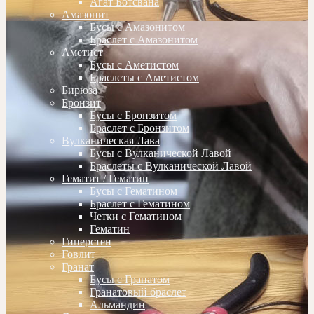
Агат Ботсвана
Амазонит
Бусы с Амазонитом
Браслет с Амазонитом
Аметист
Бусы с Аметистом
Браслеты с Аметистом
Бирюза
Бронзит
Бусы с Бронзитом
Браслет с Бронзитом
Вулканическая Лава
Бусы с Вулканической Лавой
Браслеты с Вулканической Лавой
Гематит / Гематин
Бусы с Гематином
Браслет с Гематином
Четки с Гематином
Гематин
Гиперстен
Говлит
Гранат
Бусы с Гранатом
Гранатовый браслет
Альмандин