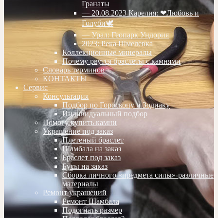
Гранаты
— 20.08.2023 Карелия: ❤Любовь и
Голуби🕊
— Урал: Геопарк Ундория
2023: Река Шмелевка
Коллекционные минералы
Почему рвутся браслеты с камнями
Словарь терминов
КОНТАКТЫ
Сервис
Консультация
Подбор по Гороскопу и Зодиаку
Индивидуальный подбор
Помогу купить камни
Украшение под заказ
Плетеный браслет
Шамбала на заказ
Браслет под заказ
Бусы на заказ
Сборка личного «предмета силы»-различные
материалы
Ремонт украшений
Ремонт Шамбала
Подогнать размер