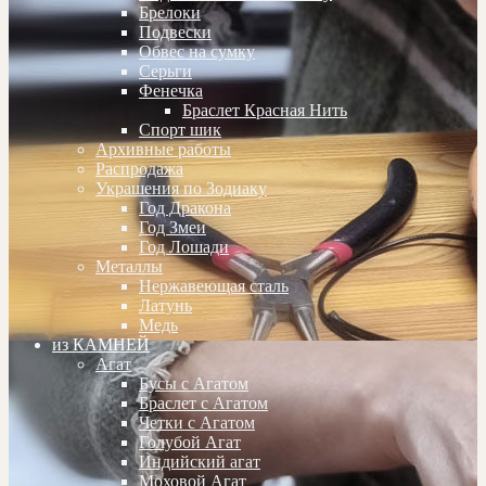
Брелоки
Подвески
Обвес на сумку
Серьги
Фенечка
Браслет Красная Нить
Спорт шик
Архивные работы
Распродажа
Украшения по Зодиаку
Год Дракона
Год Змеи
Год Лошади
Металлы
Нержавеющая сталь
Латунь
Медь
из КАМНЕЙ
Агат
Бусы с Агатом
Браслет с Агатом
Четки с Агатом
Голубой Агат
Индийский агат
Моховой Агат