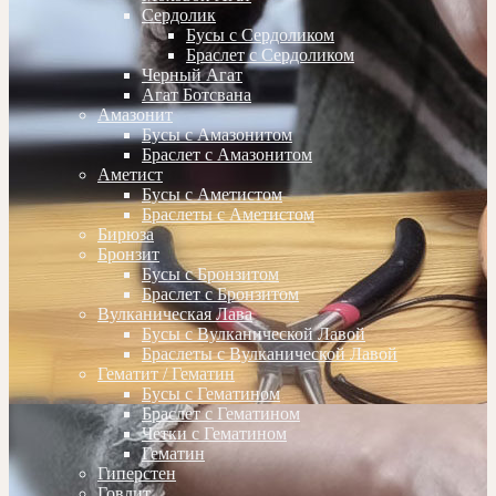
Сердолик
Бусы с Сердоликом
Браслет с Сердоликом
Черный Агат
Агат Ботсвана
Амазонит
Бусы с Амазонитом
Браслет с Амазонитом
Аметист
Бусы с Аметистом
Браслеты с Аметистом
Бирюза
Бронзит
Бусы с Бронзитом
Браслет с Бронзитом
Вулканическая Лава
Бусы с Вулканической Лавой
Браслеты с Вулканической Лавой
Гематит / Гематин
Бусы с Гематином
Браслет с Гематином
Четки с Гематином
Гематин
Гиперстен
Говлит