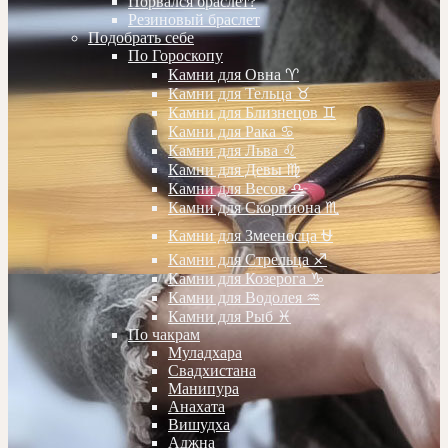
Порвался браслет?
Резиновый браслет
Подобрать себе
По Гороскопу
Камни для Овна ♈️
Камни для Тельца ♉️
Камни для Близнецов ♊️
Камни для Рака ♋️
Камни для Льва ♌️
Камни для Девы ♍️
Камни для Весов ♎️
Камни для Скорпиона ♏️
Камни для Змееносца ⛎
Камни для Стрельца ♐️
Камни для Козерога ♑️
Камни для Водолея ♒️
Камни для Рыб ♓️
По чакрам
Муладхара
Свадхистана
Манипура
Анахата
Вишудха
Аджна