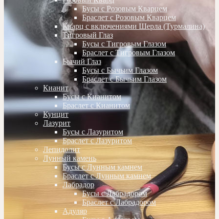
Бусы с Розовым Кварцем
Браслет с Розовым Кварцем
Кварц с включениями Шерла (Турмалина)
Тигровый Глаз
Бусы с Тигровым Глазом
Браслет с Тигровым Глазом
Бычий Глаз
Бусы с Бычьим Глазом
Браслет с Бычьим Глазом
Кианит
Бусы с Кианитом
Браслет с Кианитом
Кунцит
Лазурит
Бусы с Лазуритом
Браслет с Лазуритом
Лепидолит
Лунный камень
Бусы с Лунным камнем
Браслет с Лунным камнем
Лабрадор
Бусы с Лабрадором
Браслет с Лабрадором
Адуляр