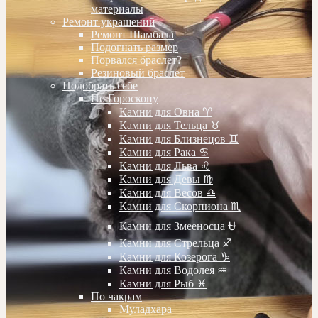
материалы
Ремонт украшений
Ремонт Шамбала
Подогнать размер
Порвался браслет?
Резиновый браслет
Подобрать себе
По Гороскопу
Камни для Овна ♈️
Камни для Тельца ♉️
Камни для Близнецов ♊️
Камни для Рака ♋️
Камни для Льва ♌️
Камни для Девы ♍️
Камни для Весов ♎️
Камни для Скорпиона ♏️
Камни для Змееносца ⛎
Камни для Стрельца ♐️
Камни для Козерога ♑️
Камни для Водолея ♒️
Камни для Рыб ♓️
По чакрам
Муладхара