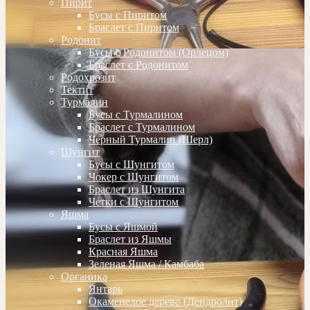
Пирит
Бусы с Пиритом
Браслет с Пиритом
Родонит
Бусы с Родонитом (Орлецом)
Браслет с Родонитом
Родохрозит
Тектит
Турмалин
Бусы с Турмалином
Браслет с Турмалином
Черный Турмалин (Шерл)
Шунгит
Бусы с Шунгитом
Чокер с Шунгитом
Браслет из Шунгита
Четки с Шунгитом
Яшма
Бусы с Яшмой
Браслет из Яшмы
Красная Яшма
Зеленая Яшма / Камбаба
Органика
Янтарь
Окаменелое дерево (Дендролит)