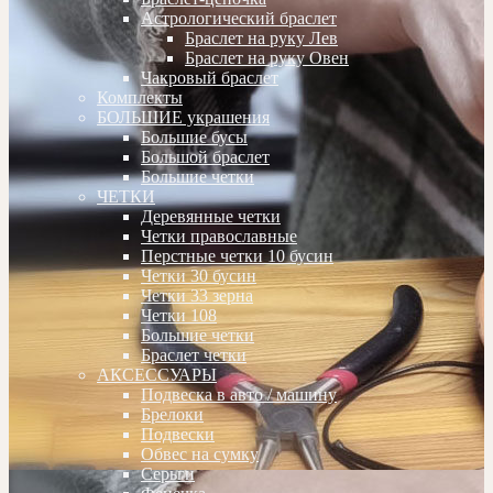
Астрологический браслет
Браслет на руку Лев
Браслет на руку Овен
Чакровый браслет
Комплекты
БОЛЬШИЕ украшения
Большие бусы
Большой браслет
Большие четки
ЧЕТКИ
Деревянные четки
Четки православные
Перстные четки 10 бусин
Четки 30 бусин
Четки 33 зерна
Четки 108
Большие четки
Браслет четки
АКСЕССУАРЫ
Подвеска в авто / машину
Брелоки
Подвески
Обвес на сумку
Серьги