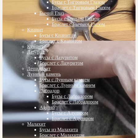
Бусы с Тигровым Глазом
Браслет с Тигровым Глазом
Бычий Глаз
Бусы с Бычьим Глазом
Браслет с Бычьим Глазом
Кианит
Бусы с Кианитом
Браслет с Кианитом
Кунцит
Лазурит
Бусы с Лазуритом
Браслет с Лазуритом
Лепидолит
Лунный камень
Бусы с Лунным камнем
Браслет с Лунным камнем
Лабрадор
Бусы с Лабрадором
Браслет с Лабрадором
Адуляр
Бусы с Адуляром
Браслет с Адуляром
Малахит
Бусы из Малахита
Браслет с Малахитом