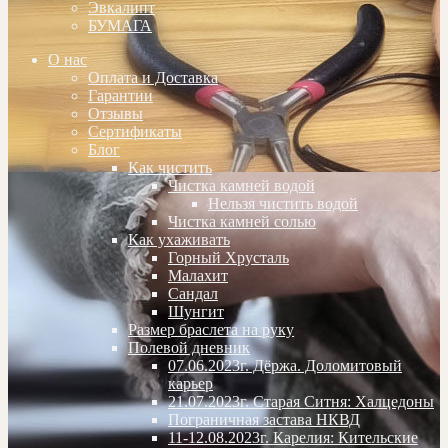
Эвкалипт
БУМАГА
О нас
Оплата и Доставка
Гарантии
Отзывы
Сертификаты
Блог
Как чистить
Чистка камней водой
Нельзя чистить водой
Чистка камней солью
Как ухаживать
Горный Хрусталь
Малахит
Сандал
Шунгит
Размер браслета на руку
Полевой дневник
07.06.2023г. Дёржа. Доломитовый
карьер
21.07.2023г. Старая Ситня: Халцедоны
Пограничная застава НКВД
11-12.08.2023г. Карелия: Кительские