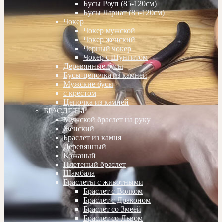
Бусы Роуп (85-120см)
Бусы Лариат (85-120см)
Чокер
Чокер мужской
Чокер женский
Черный чокер
Чокер с Шунгитом
Деревянные бусы
Бусы-цепочка из камней
Мужские бусы
с крестом
Цепочка из камней
БРАСЛЕТЫ
Мужской браслет на руку
Женский
Браслет из камня
Деревянный
Кожаный
Плетеный браслет
Шамбала
Браслеты с животными
Браслет с Волком
Браслет с Драконом
Браслет со Змеей
Браслет со Львом