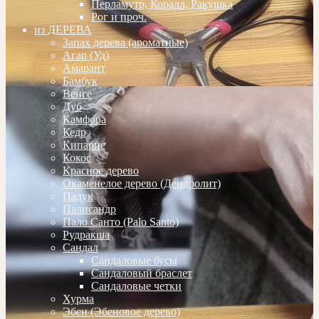
Перламутр, Коралл, Ракушка
Рог и проч.
из ДЕРЕВА
Запах дерева (ароматные)
Агар (Уд)
Амарант
Бамбук
Венге
Дуб
Камфора
Кедр
Кипарис
Кокос
Красное дерево
Окаменелое дерево (Дендролит)
Падук
Палисандр
Пало Санто (Palo Santo)
Рудракша
Сандал
Сандаловые бусы
Сандаловый браслет
Сандаловые четки
Хурма
Эбен (Эбеновое дерево)