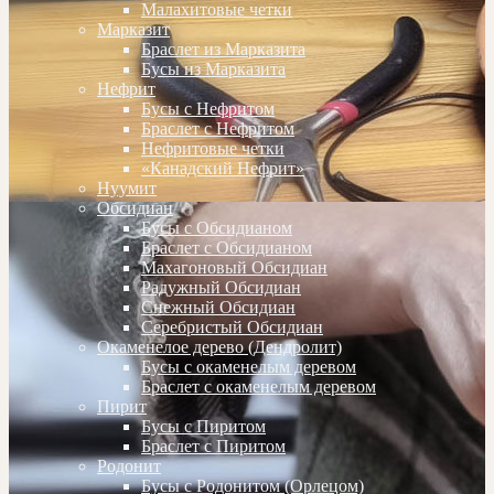
Малахитовые четки
Марказит
Браслет из Марказита
Бусы из Марказита
Нефрит
Бусы с Нефритом
Браслет с Нефритом
Нефритовые четки
«Канадский Нефрит»
Нуумит
Обсидиан
Бусы с Обсидианом
Браслет с Обсидианом
Махагоновый Обсидиан
Радужный Обсидиан
Снежный Обсидиан
Серебристый Обсидиан
Окаменелое дерево (Дендролит)
Бусы с окаменелым деревом
Браслет с окаменелым деревом
Пирит
Бусы с Пиритом
Браслет с Пиритом
Родонит
Бусы с Родонитом (Орлецом)