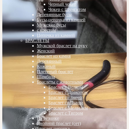
Черный чокер
Чокер с Шунгитом
Деревянные бусы
Бусы-цепочка из камней
Мужские бусы
с крестом
Цепочка из камней
БРАСЛЕТЫ
Мужской браслет на руку
Женский
Браслет из камня
Деревянный
Кожаный
Плетеный браслет
Шамбала
Браслеты с животными
Браслет с Волком
Браслет с Драконом
Браслет со Змеей
Браслет со Львом
Браслет с Медведем
Браслет с Тигром
На резинке
Двойной браслет (сет)
Браслет-цепочка