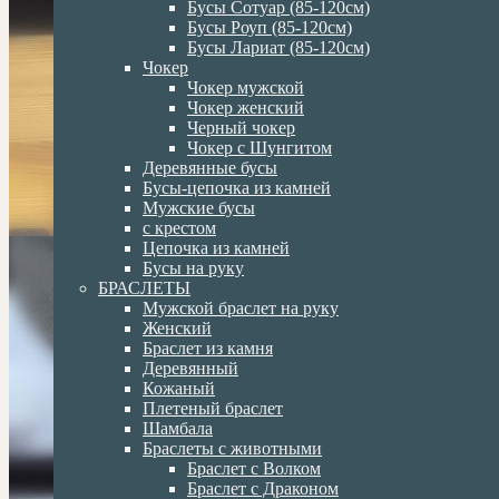
Бусы Сотуар (85-120см)
Бусы Роуп (85-120см)
Бусы Лариат (85-120см)
Чокер
Чокер мужской
Чокер женский
Черный чокер
Чокер с Шунгитом
Деревянные бусы
Бусы-цепочка из камней
Мужские бусы
с крестом
Цепочка из камней
Бусы на руку
БРАСЛЕТЫ
Мужской браслет на руку
Женский
Браслет из камня
Деревянный
Кожаный
Плетеный браслет
Шамбала
Браслеты с животными
Браслет с Волком
Браслет с Драконом