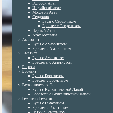
Голубой Агат
Индийский агат
Моховой Агат
Сердолик
Бусы с Сердоликом
Браслет с Сердоликом
Черный Агат
Агат Ботсвана
Амазонит
Бусы с Амазонитом
Браслет с Амазонитом
Аметист
Бусы с Аметистом
Браслеты с Аметистом
Бирюза
Бронзит
Бусы с Бронзитом
Браслет с Бронзитом
Вулканическая Лава
Бусы с Вулканической Лавой
Браслеты с Вулканической Лавой
Гематит / Гематин
Бусы с Гематином
Браслет с Гематином
Четки с Гематином