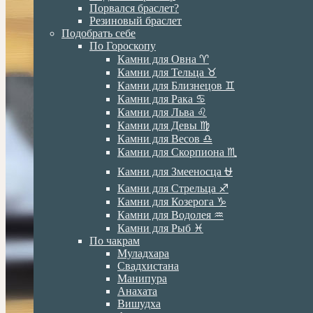
Порвался браслет?
Резиновый браслет
Подобрать себе
По Гороскопу
Камни для Овна ♈️
Камни для Тельца ♉️
Камни для Близнецов ♊️
Камни для Рака ♋️
Камни для Льва ♌️
Камни для Девы ♍️
Камни для Весов ♎️
Камни для Скорпиона ♏️
Камни для Змееносца ⛎
Камни для Стрельца ♐️
Камни для Козерога ♑️
Камни для Водолея ♒️
Камни для Рыб ♓️
По чакрам
Муладхара
Свадхистана
Манипура
Анахата
Вишудха