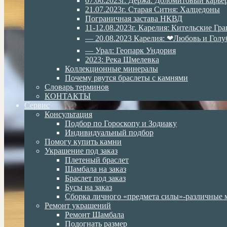
07.06.2023г. Дёржа. Доломитовый карье
21.07.2023г. Старая Ситня: Халцедоны
Пограничная застава НКВД
11-12.08.2023г. Карелия: Кительские Гр
— 20.08.2023 Карелия: ❤Любовь и Голу
— Урал: Геопарк Ундория
2023: Река Шмелевка
Коллекционные минералы
Почему рвутся браслеты с камнями
Словарь терминов
КОНТАКТЫ
Сервис
Консультация
Подбор по Гороскопу и Зодиаку
Индивидуальный подбор
Помогу купить камни
Украшение под заказ
Плетеный браслет
Шамбала на заказ
Браслет под заказ
Бусы на заказ
Сборка личного «предмета силы»-различные 
Ремонт украшений
Ремонт Шамбала
Подогнать размер