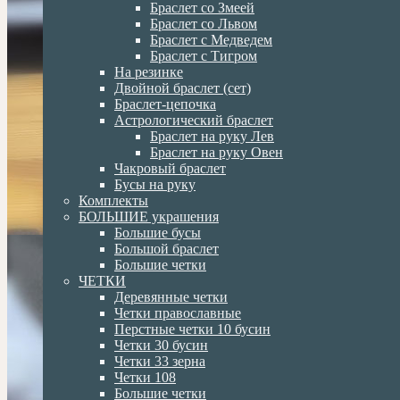
Браслет со Змеей
Браслет со Львом
Браслет с Медведем
Браслет с Тигром
На резинке
Двойной браслет (сет)
Браслет-цепочка
Астрологический браслет
Браслет на руку Лев
Браслет на руку Овен
Чакровый браслет
Бусы на руку
Комплекты
БОЛЬШИЕ украшения
Большие бусы
Большой браслет
Большие четки
ЧЕТКИ
Деревянные четки
Четки православные
Перстные четки 10 бусин
Четки 30 бусин
Четки 33 зерна
Четки 108
Большие четки