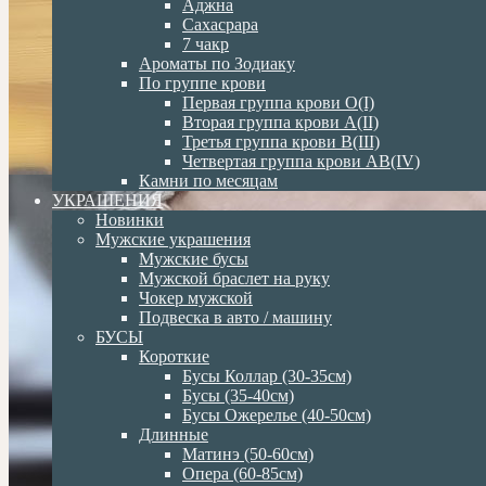
Аджна
Сахасрара
7 чакр
Ароматы по Зодиаку
По группе крови
Первая группа крови О(I)
Вторая группа крови А(II)
Третья группа крови В(III)
Четвертая группа крови АВ(IV)
Камни по месяцам
УКРАШЕНИЯ
Новинки
Мужские украшения
Мужские бусы
Мужской браслет на руку
Чокер мужской
Подвеска в авто / машину
БУСЫ
Короткие
Бусы Коллар (30-35см)
Бусы (35-40см)
Бусы Ожерелье (40-50см)
Длинные
Матинэ (50-60см)
Опера (60-85см)