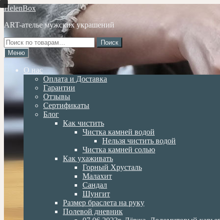
Перейти
Перейти
HelenBox
к
к
ART-ателье мужских украшений
навигации
содержимому
Искать:
Поиск
Меню
О нас
Оплата и Доставка
Гарантии
Отзывы
Сертификаты
Блог
Как чистить
Чистка камней водой
Нельзя чистить водой
Чистка камней солью
Как ухаживать
Горный Хрусталь
Малахит
Сандал
Шунгит
Размер браслета на руку
Полевой дневник