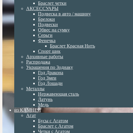
Браслет четки
АКСЕССУАРЫ
Подвеска в авто / машину
Брелоки
Подвески
Обвес на сумку
Серьги
Фенечка
Браслет Красная Нить
Спорт шик
Архивные работы
Распродажа
Украшения по Зодиаку
Год Дракона
Год Змеи
Год Лошади
Металлы
Нержавеющая сталь
Латунь
Медь
из КАМНЕЙ
Агат
Бусы с Агатом
Браслет с Агатом
Четки с Агатом