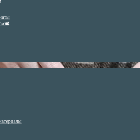
р
анаты
би🕊
материалы