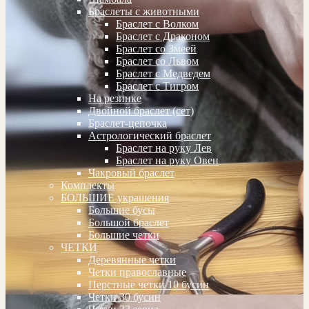
Браслеты с животными
Браслет с Волком
Браслет с Драконом
Браслет со Змеей
Браслет со Львом
Браслет с Медведем
Браслет с Тигром
На резинке
Двойной браслет (сет)
Браслет-цепочка
Астрологический браслет
Браслет на руку Лев
Браслет на руку Овен
Чакровый браслет
Комплекты
БОЛЬШИЕ украшения
Большие бусы
Большой браслет
Большие четки
ЧЕТКИ
Деревянные четки
Четки православные
Перстные четки 10 бусин
Четки 30 бусин