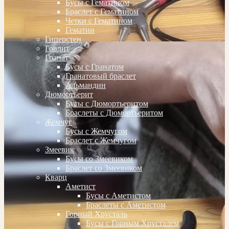
Бусы с Гематином
Браслет с Гематином
Четки с Гематином
Гематин
Гиперстен
Говлит
Гранат
Бусы с Гранатом
Гранатовый браслет
Альмандин
Дюмортьерит
Бусы с Дюмортьеритом
Браслеты с Дюмортьеритом
Жемчуг
Бусы с Жемчугом
Браслет с Жемчугом
Змеевик
Бусы со Змеевиком
Браслет со Змеевиком
Кварц
Аметист
Бусы с Аметистом
Браслеты с Аметистом
Горный Хрусталь
Бусы с Горным Хрусталем