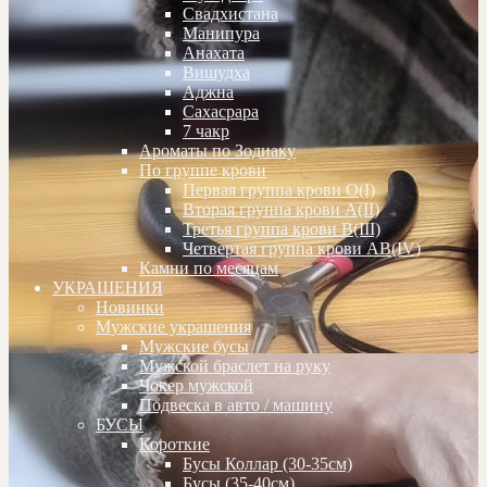
Свадхистана
Манипура
Анахата
Вишудха
Аджна
Сахасрара
7 чакр
Ароматы по Зодиаку
По группе крови
Первая группа крови О(I)
Вторая группа крови А(II)
Третья группа крови В(III)
Четвертая группа крови АВ(IV)
Камни по месяцам
УКРАШЕНИЯ
Новинки
Мужские украшения
Мужские бусы
Мужской браслет на руку
Чокер мужской
Подвеска в авто / машину
БУСЫ
Короткие
Бусы Коллар (30-35см)
Бусы (35-40см)