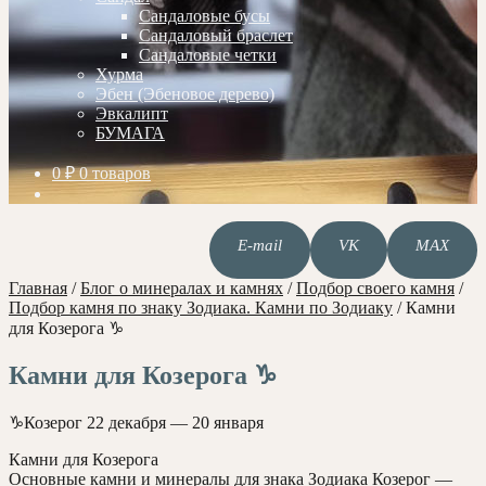
Сандаловые бусы
Сандаловый браслет
Сандаловые четки
Хурма
Эбен (Эбеновое дерево)
Эвкалипт
БУМАГА
0
₽
0 товаров
E-mail
VK
MAX
Главная
/
Блог о минералах и камнях
/
Подбор своего камня
/
Подбор камня по знаку Зодиака. Камни по Зодиаку
/
Камни
для Козерога ♑️
Камни для Козерога ♑️
♑️Козерог 22 декабря — 20 января
Камни для Козерога
Основные камни и минералы для знака Зодиака Козерог —