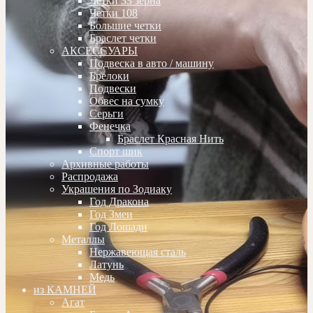
Четки 33 зерна
Четки 108
Большие четки
Браслет четки
АКСЕССУАРЫ
Подвеска в авто / машину
Брелоки
Подвески
Обвес на сумку
Серьги
Фенечка
Браслет Красная Нить
Спорт шик
Архивные работы
Распродажа
Украшения по Зодиаку
Год Дракона
Год Змеи
Год Лошади
Металлы
Нержавеющая сталь
Латунь
Медь
из КАМНЕЙ
Агат