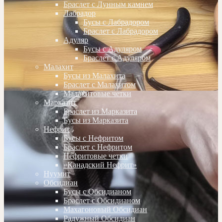
Браслет с Лунным камнем
Лабрадор
Бусы с Лабрадором
Браслет с Лабрадором
Адуляр
Бусы с Адуляром
Браслет с Адуляром
Малахит
Бусы из Малахита
Браслет с Малахитом
Малахитовые четки
Марказит
Браслет из Марказита
Бусы из Марказита
Нефрит
Бусы с Нефритом
Браслет с Нефритом
Нефритовые четки
«Канадский Нефрит»
Нуумит
Обсидиан
Бусы с Обсидианом
Браслет с Обсидианом
Махагоновый Обсидиан
Радужный Обсидиан