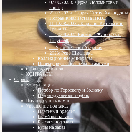
07.06.2023г. Дёржа. Доломитовый
карьер
21.07.2023г. Старая Ситня: Халцедоны
Пограничная застава НКВД
11-12.08.2023г. Карелия: Кительские
Гранаты
— 20.08.2023 Карелия: ❤Любовь и
Голуби🕊
— Урал: Геопарк Ундория
2023: Река Шмелевка
Коллекционные минералы
Почему рвутся браслеты с камнями
Словарь терминов
КОНТАКТЫ
Сервис
Консультация
Подбор по Гороскопу и Зодиаку
Индивидуальный подбор
Помогу купить камни
Украшение под заказ
Плетеный браслет
Шамбала на заказ
Браслет под заказ
Бусы на заказ