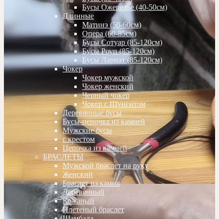
Бусы Ожерелье (40-50см)
Длинные
Матинэ (50-60см)
Опера (60-85см)
Бусы Сотуар (85-120см)
Бусы Роуп (85-120см)
Бусы Лариат (85-120см)
Чокер
Чокер мужской
Чокер женский
Черный чокер
Чокер с Шунгитом
Деревянные бусы
Бусы-цепочка из камней
Мужские бусы
с крестом
Цепочка из камней
БРАСЛЕТЫ
Мужской браслет на руку
Женский
Браслет из камня
Деревянный
Кожаный
Плетеный браслет
Шамбала