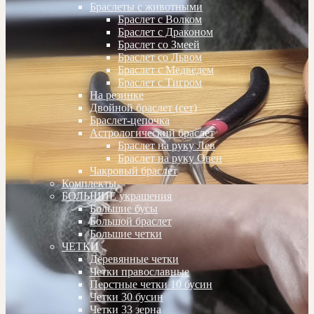
Браслеты с животными
Браслет с Волком
Браслет с Драконом
Браслет со Змеей
Браслет со Львом
Браслет с Медведем
Браслет с Тигром
На резинке
Двойной браслет (сет)
Браслет-цепочка
Астрологический браслет
Браслет на руку Лев
Браслет на руку Овен
Чакровый браслет
Комплекты
БОЛЬШИЕ украшения
Большие бусы
Большой браслет
Большие четки
ЧЕТКИ
Деревянные четки
Четки православные
Перстные четки 10 бусин
Четки 30 бусин
Четки 33 зерна