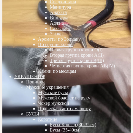
Свадхистана
Манипура
Анахата
Вишудха
Аджна
Сахасрара
7 чакр
Ароматы по Зодиаку
По группе крови
Первая группа крови О(I)
Вторая группа крови А(II)
Третья группа крови В(III)
Четвертая группа крови АВ(IV)
Камни по месяцам
УКРАШЕНИЯ
Новинки
Мужские украшения
Мужские бусы
Мужской браслет на руку
Чокер мужской
Подвеска в авто / машину
БУСЫ
Короткие
Бусы Коллар (30-35см)
Бусы (35-40см)