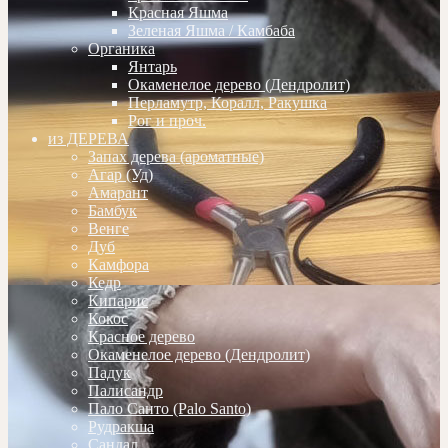
Красная Яшма
Зеленая Яшма / Камбаба
Органика
Янтарь
Окаменелое дерево (Дендролит)
Перламутр, Коралл, Ракушка
Рог и проч.
из ДЕРЕВА
Запах дерева (ароматные)
Агар (Уд)
Амарант
Бамбук
Венге
Дуб
Камфора
Кедр
Кипарис
Кокос
Красное дерево
Окаменелое дерево (Дендролит)
Падук
Палисандр
Пало Санто (Palo Santo)
Рудракша
Сандал