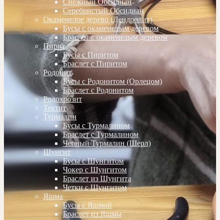
Снежный Обсидиан
Серебристый Обсидиан
Окаменелое дерево (Дендролит)
Бусы с окаменелым деревом
Браслет с окаменелым деревом
Пирит
Бусы с Пиритом
Браслет с Пиритом
Родонит
Бусы с Родонитом (Орлецом)
Браслет с Родонитом
Родохрозит
Тектит
Турмалин
Бусы с Турмалином
Браслет с Турмалином
Черный Турмалин (Шерл)
Шунгит
Бусы с Шунгитом
Чокер с Шунгитом
Браслет из Шунгита
Четки с Шунгитом
Яшма
Бусы с Яшмой
Браслет из Яшмы