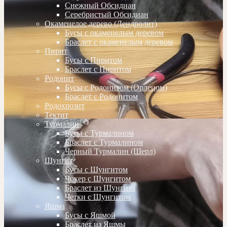
Снежный Обсидиан
Серебристый Обсидиан
Окаменелое дерево (Дендролит)
Бусы с окаменелым деревом
Браслет с окаменелым деревом
Пирит
Бусы с Пиритом
Браслет с Пиритом
Родонит
Бусы с Родонитом (Орлецом)
Браслет с Родонитом
Родохрозит
Тектит
Турмалин
Бусы с Турмалином
Браслет с Турмалином
Черный Турмалин (Шерл)
Шунгит
Бусы с Шунгитом
Чокер с Шунгитом
Браслет из Шунгита
Четки с Шунгитом
Яшма
Бусы с Яшмой
Браслет из Яшмы