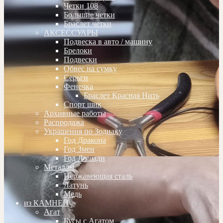
Четки 108
Большие четки
Браслет четки
АКСЕССУАРЫ
Подвеска в авто / машину
Брелоки
Подвески
Обвес на сумку
Серьги
Фенечка
Браслет Красная Нить
Спорт шик
Архивные работы
Распродажа
Украшения по Зодиаку
Год Дракона
Год Змеи
Год Лошади
Металлы
Нержавеющая сталь
Латунь
Медь
из КАМНЕЙ
Агат
Бусы с Агатом