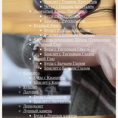
Браслет с Горным Хрусталем
Четки с Горным Хрусталем
Дымчатый Кварц (Раухтопаз)
Бусы с Раухтопазом
Браслет с Раухтопазом
Розовый Кварц
Бусы с Розовым Кварцем
Браслет с Розовым Кварцем
Кварц с включениями Шерла (Турмалина)
Тигровый Глаз
Бусы с Тигровым Глазом
Браслет с Тигровым Глазом
Бычий Глаз
Бусы с Бычьим Глазом
Браслет с Бычьим Глазом
Кианит
Бусы с Кианитом
Браслет с Кианитом
Кунцит
Лазурит
Бусы с Лазуритом
Браслет с Лазуритом
Лепидолит
Лунный камень
Бусы с Лунным камнем