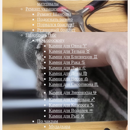
материалы
Ремонт украшений
Ремонт Шамбала
Подогнать размер
Порвался браслет?
Резиновый браслет
Подобрать себе
По Гороскопу
Камни для Овна ♈️
Камни для Тельца ♉️
Камни для Близнецов ♊️
Камни для Рака ♋️
Камни для Льва ♌️
Камни для Девы ♍️
Камни для Весов ♎️
Камни для Скорпиона ♏️
Камни для Змееносца ⛎
Камни для Стрельца ♐️
Камни для Козерога ♑️
Камни для Водолея ♒️
Камни для Рыб ♓️
По чакрам
Муладхара