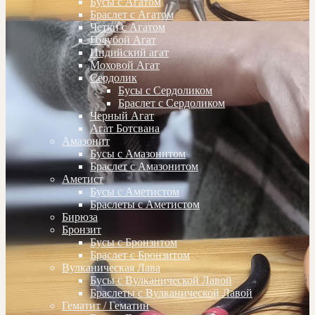
Бусы с Агатом
Браслет с Агатом
Четки с Агатом
Голубой Агат
Индийский агат
Моховой Агат
Сердолик
Бусы с Сердоликом
Браслет с Сердоликом
Черный Агат
Агат Ботсвана
Амазонит
Бусы с Амазонитом
Браслет с Амазонитом
Аметист
Бусы с Аметистом
Браслеты с Аметистом
Бирюза
Бронзит
Бусы с Бронзитом
Браслет с Бронзитом
Вулканическая Лава
Бусы с Вулканической Лавой
Браслеты с Вулканической Лавой
Гематит / Гематин