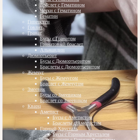
Браслет с Гематином
Четки с Гематином
Гематин
Гиперстен
Говлит
Гранат
Бусы с Гранатом
Гранатовый браслет
Альмандин
Дюмортьерит
Бусы с Дюмортьеритом
Браслеты с Дюмортьеритом
Жемчуг
Бусы с Жемчугом
Браслет с Жемчугом
Змеевик
Бусы со Змеевиком
Браслет со Змеевиком
Кварц
Аметист
Бусы с Аметистом
Браслеты с Аметистом
Горный Хрусталь
Бусы с Горным Хрусталем
Браслет с Горным Хрусталем