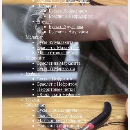
Браслет с Лунным камнем
Лабрадор
Бусы с Лабрадором
Браслет с Лабрадором
Адуляр
Бусы с Адуляром
Браслет с Адуляром
Малахит
Бусы из Малахита
Браслет с Малахитом
Малахитовые четки
Марказит
Браслет из Марказита
Бусы из Марказита
Нефрит
Бусы с Нефритом
Браслет с Нефритом
Нефритовые четки
«Канадский Нефрит»
Нуумит
Обсидиан
Бусы с Обсидианом
Браслет с Обсидианом
Махагоновый Обсидиан
Радужный Обсидиан