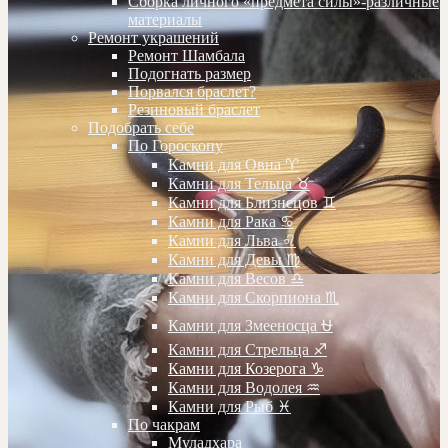
Сборка личного «предмета силы»-различные
материалы
Ремонт украшений
Ремонт Шамбала
Подогнать размер
Порвался браслет?
Резиновый браслет
Подобрать себе
По Гороскопу
Камни для Овна ♈️
Камни для Тельца ♉️
Камни для Близнецов ♊️
Камни для Рака ♋️
Камни для Льва ♌️
Камни для Девы ♍️
Камни для Весов ♎️
Камни для Скорпиона ♏️
Камни для Змееносца ⛎
Камни для Стрельца ♐️
Камни для Козерога ♑️
Камни для Водолея ♒️
Камни для Рыб ♓️
По чакрам
Муладхара