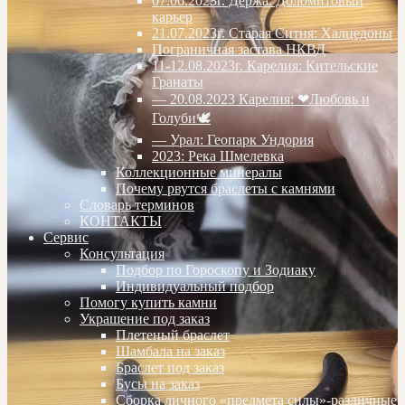
07.06.2023г. Дёржа. Доломитовый
карьер
21.07.2023г. Старая Ситня: Халцедоны
Пограничная застава НКВД
11-12.08.2023г. Карелия: Кительские
Гранаты
— 20.08.2023 Карелия: ❤Любовь и
Голуби🕊
— Урал: Геопарк Ундория
2023: Река Шмелевка
Коллекционные минералы
Почему рвутся браслеты с камнями
Словарь терминов
КОНТАКТЫ
Сервис
Консультация
Подбор по Гороскопу и Зодиаку
Индивидуальный подбор
Помогу купить камни
Украшение под заказ
Плетеный браслет
Шамбала на заказ
Браслет под заказ
Бусы на заказ
Сборка личного «предмета силы»-различные