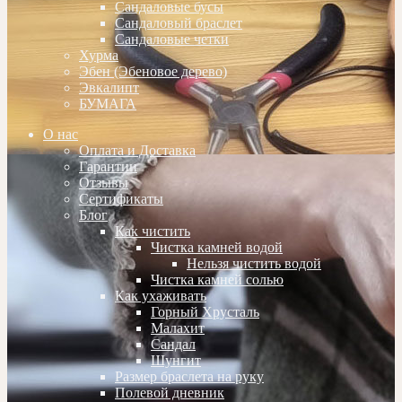
Сандаловые бусы
Сандаловый браслет
Сандаловые четки
Хурма
Эбен (Эбеновое дерево)
Эвкалипт
БУМАГА
О нас
Оплата и Доставка
Гарантии
Отзывы
Сертификаты
Блог
Как чистить
Чистка камней водой
Нельзя чистить водой
Чистка камней солью
Как ухаживать
Горный Хрусталь
Малахит
Сандал
Шунгит
Размер браслета на руку
Полевой дневник