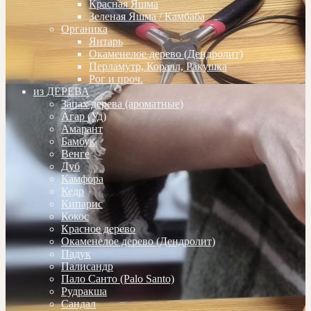
Красная Яшма
Зеленая Яшма / Камбаба
Органика
Янтарь
Окаменелое дерево (Дендролит)
Перламутр, Коралл, Ракушка
Рог и проч.
из ДЕРЕВА
Запах дерева (ароматные)
Агар (Уд)
Амарант
Бамбук
Венге
Дуб
Камфора
Кедр
Кипарис
Кокос
Красное дерево
Окаменелое дерево (Дендролит)
Падук
Палисандр
Пало Санто (Palo Santo)
Рудракша
Сандал