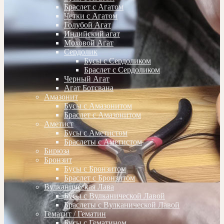
Браслет с Агатом
Четки с Агатом
Голубой Агат
Индийский агат
Моховой Агат
Сердолик
Бусы с Сердоликом
Браслет с Сердоликом
Черный Агат
Агат Ботсвана
Амазонит
Бусы с Амазонитом
Браслет с Амазонитом
Аметист
Бусы с Аметистом
Браслеты с Аметистом
Бирюза
Бронзит
Бусы с Бронзитом
Браслет с Бронзитом
Вулканическая Лава
Бусы с Вулканической Лавой
Браслеты с Вулканической Лавой
Гематит / Гематин
Бусы с Гематином