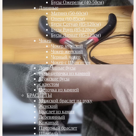
Бусы Ожерелье (40-50см)
Длинные
Матинэ (50-60см)
Опера (60-85см)
Бусы Сотуар (85-120см)
Бусы Роуп (85-120см)
Бусы Лариат (85-120см)
Чокер
Чокер мужской
Чокер женский
Черный чокер
Чокер с Шунгитом
Деревянные бусы
Бусы-цепочка из камней
Мужские бусы
с крестом
Цепочка из камней
БРАСЛЕТЫ
Мужской браслет на руку
Женский
Браслет из камня
Деревянный
Кожаный
Плетеный браслет
Шамбала