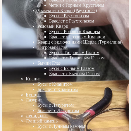
Четки с Горным Хрусталем
Дымчатый Кварц (Раухтопаз)
Бусы с Раухтопазом
Браслет с Раухтопазом
Розовый Кварц
Бусы с Розовым Кварцем
Браслет с Розовым Кварцем
Кварц с включениями Шерла (Турмалина)
Тигровый Глаз
Бусы с Тигровым Глазом
Браслет с Тигровым Глазом
Бычий Глаз
Бусы с Бычьим Глазом
Браслет с Бычьим Глазом
Кианит
Бусы с Кианитом
Браслет с Кианитом
Кунцит
Лазурит
Бусы с Лазуритом
Браслет с Лазуритом
Лепидолит
Лунный камень
Бусы с Лунным камнем