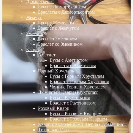
Дюмортьерит
Бусы с Дюмортьеритом
Браслеты с Дюмортьеритом
Жемчуг
Бусы с Жемчугом
Браслет с Жемчугом
Змеевик
Бусы со Змеевиком
Браслет со Змеевиком
Кварц
Аметист
Бусы с Аметистом
Браслеты с Аметистом
Горный Хрусталь
Бусы с Горным Хрусталем
Браслет с Горным Хрусталем
Четки с Горным Хрусталем
Дымчатый Кварц (Раухтопаз)
Бусы с Раухтопазом
Браслет с Раухтопазом
Розовый Кварц
Бусы с Розовым Кварцем
Браслет с Розовым Кварцем
Кварц с включениями Шерла (Турмалина)
Тигровый Глаз