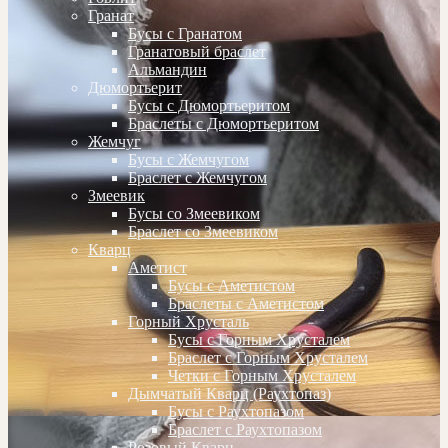
Гранат
Бусы с Гранатом
Гранатовый браслет
Альмандин
Дюмортьерит
Бусы с Дюмортьеритом
Браслеты с Дюмортьеритом
Жемчуг
Бусы с Жемчугом
Браслет с Жемчугом
Змеевик
Бусы со Змеевиком
Браслет со Змеевиком
Кварц
Аметист
Бусы с Аметистом
Браслеты с Аметистом
Горный Хрусталь
Бусы с Горным Хрусталем
Браслет с Горным Хрусталем
Четки с Горным Хрусталем
Дымчатый Кварц (Раухтопаз)
Бусы с Раухтопазом
Браслет с Раухтопазом
Розовый Кварц