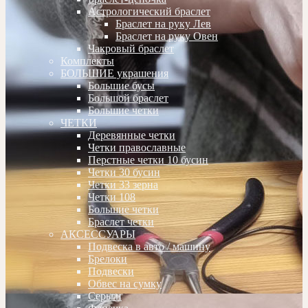
Астрологический браслет
Браслет на руку Лев
Браслет на руку Овен
Чакровый браслет
Комплекты
БОЛЬШИЕ украшения
Большие бусы
Большой браслет
Большие четки
ЧЕТКИ
Деревянные четки
Четки православные
Перстные четки 10 бусин
Четки 30 бусин
Четки 33 зерна
Четки 108
Большие четки
Браслет четки
АКСЕССУАРЫ
Подвеска в авто / машину
Брелоки
Подвески
Обвес на сумку
Серьги