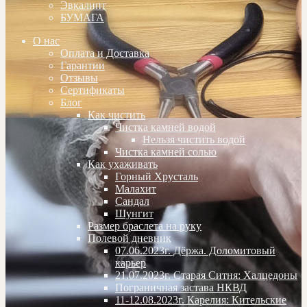
Эвкалипт
БУМАГА
О нас
Оплата и Доставка
Гарантии
Отзывы
Сертификаты
Блог
Как чистить
Чистка камней водой
Нельзя чистить водой
Чистка камней солью
Как ухаживать
Горный Хрусталь
Малахит
Сандал
Шунгит
Размер браслета на руку
Полевой дневник
07.06.2023г. Дёржа. Доломитовый
карьер
21.07.2023г. Старая Ситня: Халцедоны
Пограничная застава НКВД
11-12.08.2023г. Карелия: Кительские