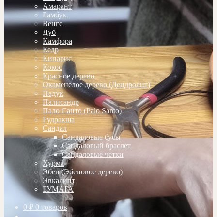
Амарант
Бамбук
Венге
Дуб
Камфора
Кедр
Кипарис
Кокос
Красное дерево
Окаменелое дерево (Дендролит)
Падук
Палисандр
Пало Санто (Palo Santo)
Рудракша
Сандал
Сандаловые бусы
Сандаловый браслет
Сандаловые четки
Хурма
Эбен (Эбеновое дерево)
Эвкалипт
БУМАГА
0
₽
0 товаров