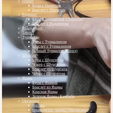
Пирит
Бусы с Пиритом
Браслет с Пиритом
Родонит
Бусы с Родонитом (Орлецом)
Браслет с Родонитом
Родохрозит
Тектит
Турмалин
Бусы с Турмалином
Браслет с Турмалином
Черный Турмалин (Шерл)
Шунгит
Бусы с Шунгитом
Чокер с Шунгитом
Браслет из Шунгита
Четки с Шунгитом
Яшма
Бусы с Яшмой
Браслет из Яшмы
Красная Яшма
Зеленая Яшма / Камбаба
Органика
Янтарь
Окаменелое дерево (Дендролит)