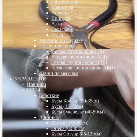
Свадхистана
Манипура
Анахата
Вишудха
Аджна
Сахасрара
7 чакр
Ароматы по Зодиаку
По группе крови
Первая группа крови О(I)
Вторая группа крови А(II)
Третья группа крови В(III)
Четвертая группа крови АВ(IV)
Камни по месяцам
УКРАШЕНИЯ
Новинки
БУСЫ
Короткие
Бусы Коллар (30-35см)
Бусы (35-40см)
Бусы Ожерелье (40-50см)
Длинные
Матинэ (50-60см)
Опера (60-85см)
Бусы Сотуар (85-120см)