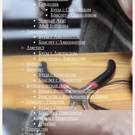
Сердолик
Бусы с Сердоликом
Браслет с Сердоликом
Черный Агат
Агат Ботсвана
Амазонит
Бусы с Амазонитом
Браслет с Амазонитом
Аметист
Бусы с Аметистом
Браслеты с Аметистом
Бирюза
Бронзит
Бусы с Бронзитом
Браслет с Бронзитом
Вулканическая Лава
Бусы с Вулканической Лавой
Браслеты с Вулканической Лавой
Гематит / Гематин
Бусы с Гематином
Браслет с Гематином
Четки с Гематином
Гематин
Гиперстен
Говлит