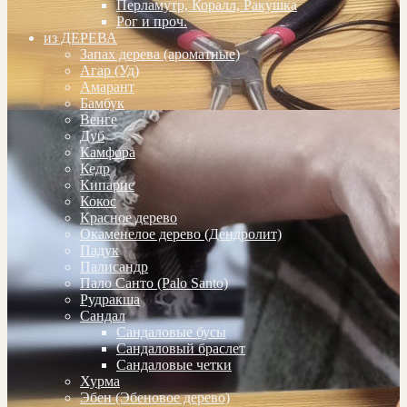
Перламутр, Коралл, Ракушка
Рог и проч.
из ДЕРЕВА
Запах дерева (ароматные)
Агар (Уд)
Амарант
Бамбук
Венге
Дуб
Камфора
Кедр
Кипарис
Кокос
Красное дерево
Окаменелое дерево (Дендролит)
Падук
Палисандр
Пало Санто (Palo Santo)
Рудракша
Сандал
Сандаловые бусы
Сандаловый браслет
Сандаловые четки
Хурма
Эбен (Эбеновое дерево)