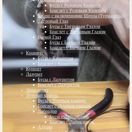
Бусы с Розовым Кварцем
Браслет с Розовым Кварцем
Кварц с включениями Шерла (Турмалина)
Тигровый Глаз
Бусы с Тигровым Глазом
Браслет с Тигровым Глазом
Бычий Глаз
Бусы с Бычьим Глазом
Браслет с Бычьим Глазом
Кианит
Бусы с Кианитом
Браслет с Кианитом
Кунцит
Лазурит
Бусы с Лазуритом
Браслет с Лазуритом
Лепидолит
Лунный камень
Бусы с Лунным камнем
Браслет с Лунным камнем
Лабрадор
Бусы с Лабрадором
Браслет с Лабрадором
Адуляр