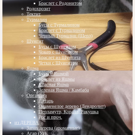
Браслет с Родонитом
Родохрозит
Тектит
Турмалин
Бусы с Турмалином
Браслет с Турмалином
Черный Турмалин (Шерл)
Шунгит
Бусы с Шунгитом
Чокер с Шунгитом
Браслет из Шунгита
Четки с Шунгитом
Яшма
Бусы с Яшмой
Браслет из Яшмы
Красная Яшма
Зеленая Яшма / Камбаба
Органика
Янтарь
Окаменелое дерево (Дендролит)
Перламутр, Коралл, Ракушка
Рог и проч.
из ДЕРЕВА
Запах дерева (ароматные)
Агар (Уд)