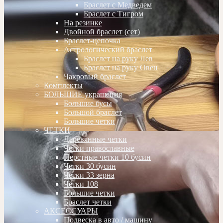
Браслет с Медведем
Браслет с Тигром
На резинке
Двойной браслет (сет)
Браслет-цепочка
Астрологический браслет
Браслет на руку Лев
Браслет на руку Овен
Чакровый браслет
Комплекты
БОЛЬШИЕ украшения
Большие бусы
Большой браслет
Большие четки
ЧЕТКИ
Деревянные четки
Четки православные
Перстные четки 10 бусин
Четки 30 бусин
Четки 33 зерна
Четки 108
Большие четки
Браслет четки
АКСЕССУАРЫ
Подвеска в авто / машину