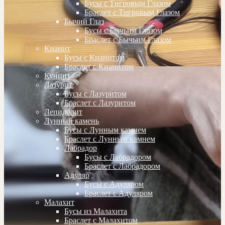
Бусы с Тигровым Глазом
Браслет с Тигровым Глазом
Бычий Глаз
Бусы с Бычьим Глазом
Браслет с Бычьим Глазом
Кианит
Бусы с Кианитом
Браслет с Кианитом
Кунцит
Лазурит
Бусы с Лазуритом
Браслет с Лазуритом
Лепидолит
Лунный камень
Бусы с Лунным камнем
Браслет с Лунным камнем
Лабрадор
Бусы с Лабрадором
Браслет с Лабрадором
Адуляр
Бусы с Адуляром
Браслет с Адуляром
Малахит
Бусы из Малахита
Браслет с Малахитом