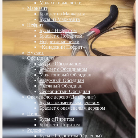
Малахитовые четки
Марказит
Браслет из Марказита
Бусы из Марказита
Нефрит
Бусы с Нефритом
Браслет с Нефритом
Нефритовые четки
«Канадский Нефрит»
Нуумит
Обсидиан
Бусы с Обсидианом
Браслет с Обсидианом
Махагоновый Обсидиан
Радужный Обсидиан
Снежный Обсидиан
Серебристый Обсидиан
Окаменелое дерево (Дендролит)
Бусы с окаменелым деревом
Браслет с окаменелым деревом
Пирит
Бусы с Пиритом
Браслет с Пиритом
Родонит
Бусы с Родонитом (Орлецом)