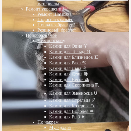
материалы
Ремонт украшений
Ремонт Шамбала
Подогнать размер
Порвался браслет?
Резиновый браслет
Подобрать себе
По Гороскопу
Камни для Овна ♈️
Камни для Тельца ♉️
Камни для Близнецов ♊️
Камни для Рака ♋️
Камни для Льва ♌️
Камни для Девы ♍️
Камни для Весов ♎️
Камни для Скорпиона ♏️
Камни для Змееносца ⛎
Камни для Стрельца ♐️
Камни для Козерога ♑️
Камни для Водолея ♒️
Камни для Рыб ♓️
По чакрам
Муладхара