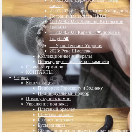
07.06.2023г. Дёржа. Доломитовый
карьер
21.07.2023г. Старая Ситня: Халцедоны
Пограничная застава НКВД
11-12.08.2023г. Карелия: Кительские
Гранаты
— 20.08.2023 Карелия: ❤Любовь и
Голуби🕊
— Урал: Геопарк Ундория
2023: Река Шмелевка
Коллекционные минералы
Почему рвутся браслеты с камнями
Словарь терминов
КОНТАКТЫ
Сервис
Консультация
Подбор по Гороскопу и Зодиаку
Индивидуальный подбор
Помогу купить камни
Украшение под заказ
Плетеный браслет
Шамбала на заказ
Браслет под заказ
Бусы на заказ
Сборка личного «предмета силы»-различные