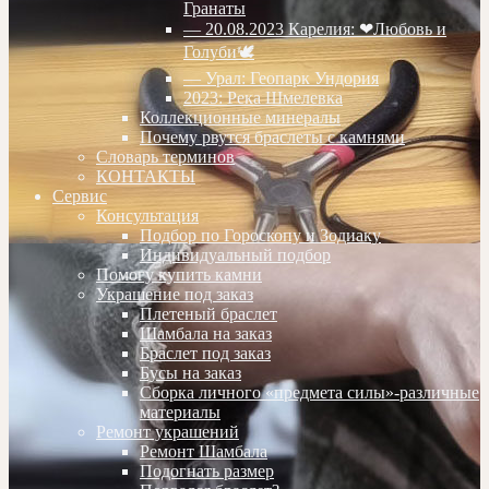
Гранаты
— 20.08.2023 Карелия: ❤Любовь и
Голуби🕊
— Урал: Геопарк Ундория
2023: Река Шмелевка
Коллекционные минералы
Почему рвутся браслеты с камнями
Словарь терминов
КОНТАКТЫ
Сервис
Консультация
Подбор по Гороскопу и Зодиаку
Индивидуальный подбор
Помогу купить камни
Украшение под заказ
Плетеный браслет
Шамбала на заказ
Браслет под заказ
Бусы на заказ
Сборка личного «предмета силы»-различные
материалы
Ремонт украшений
Ремонт Шамбала
Подогнать размер