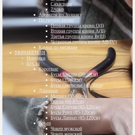
Сахасрара
7 чакр
Ароматы по Зодиаку
По группе крови
Первая группа крови О(I)
Вторая группа крови А(II)
Третья группа крови В(III)
Четвертая группа крови АВ(IV)
Камни по месяцам
УКРАШЕНИЯ
Новинки
БУСЫ
Короткие
Бусы Коллар (30-35см)
Бусы (35-40см)
Бусы Ожерелье (40-50см)
Длинные
Матинэ (50-60см)
Опера (60-85см)
Бусы Сотуар (85-120см)
Бусы Роуп (85-120см)
Бусы Лариат (85-120см)
Чокер
Чокер мужской
Чокер женский