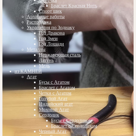
Фенечка
Браслет Красная Нить
Спорт шик
Архивные работы
Распродажа
Украшения по Зодиаку
Год Дракона
Год Змеи
Год Лошади
Металлы
Нержавеющая сталь
Латунь
Медь
из КАМНЕЙ
Агат
Бусы с Агатом
Браслет с Агатом
Четки с Агатом
Голубой Агат
Индийский агат
Моховой Агат
Сердолик
Бусы с Сердоликом
Браслет с Сердоликом
Черный Агат