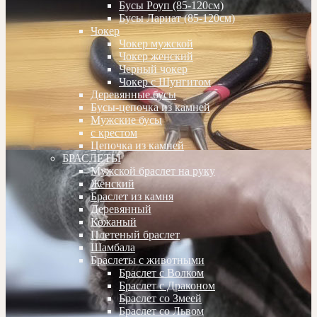
Бусы Роуп (85-120см)
Бусы Лариат (85-120см)
Чокер
Чокер мужской
Чокер женский
Черный чокер
Чокер с Шунгитом
Деревянные бусы
Бусы-цепочка из камней
Мужские бусы
с крестом
Цепочка из камней
БРАСЛЕТЫ
Мужской браслет на руку
Женский
Браслет из камня
Деревянный
Кожаный
Плетеный браслет
Шамбала
Браслеты с животными
Браслет с Волком
Браслет с Драконом
Браслет со Змеей
Браслет со Львом