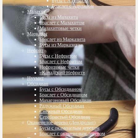
Бусы с Адуляром
Браслет с Адуляром
Малахит
Бусы из Малахита
Браслет с Малахитом
Малахитовые четки
Марказит
Браслет из Марказита
Бусы из Марказита
Нефрит
Бусы с Нефритом
Браслет с Нефритом
Нефритовые четки
«Канадский Нефрит»
Нуумит
Обсидиан
Бусы с Обсидианом
Браслет с Обсидианом
Махагоновый Обсидиан
Радужный Обсидиан
Снежный Обсидиан
Серебристый Обсидиан
Окаменелое дерево (Дендролит)
Бусы с окаменелым деревом
Браслет с окаменелым деревом