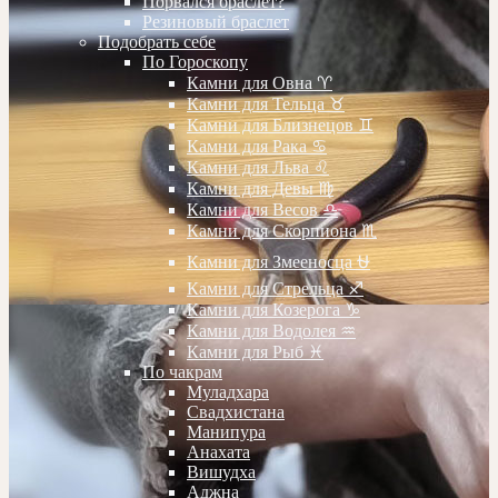
Порвался браслет?
Резиновый браслет
Подобрать себе
По Гороскопу
Камни для Овна ♈️
Камни для Тельца ♉️
Камни для Близнецов ♊️
Камни для Рака ♋️
Камни для Льва ♌️
Камни для Девы ♍️
Камни для Весов ♎️
Камни для Скорпиона ♏️
Камни для Змееносца ⛎
Камни для Стрельца ♐️
Камни для Козерога ♑️
Камни для Водолея ♒️
Камни для Рыб ♓️
По чакрам
Муладхара
Свадхистана
Манипура
Анахата
Вишудха
Аджна