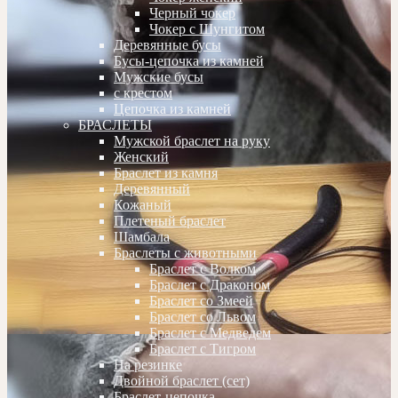
Черный чокер
Чокер с Шунгитом
Деревянные бусы
Бусы-цепочка из камней
Мужские бусы
с крестом
Цепочка из камней
БРАСЛЕТЫ
Мужской браслет на руку
Женский
Браслет из камня
Деревянный
Кожаный
Плетеный браслет
Шамбала
Браслеты с животными
Браслет с Волком
Браслет с Драконом
Браслет со Змеей
Браслет со Львом
Браслет с Медведем
Браслет с Тигром
На резинке
Двойной браслет (сет)
Браслет-цепочка