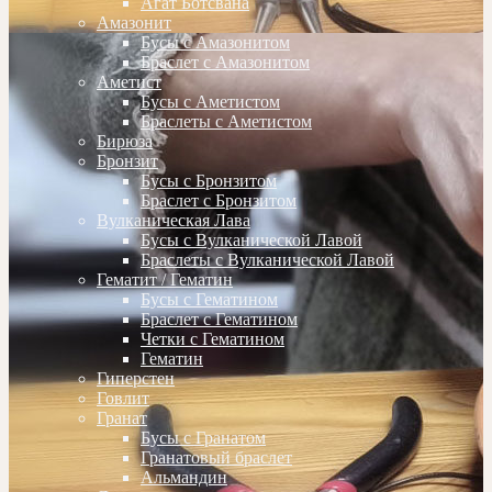
Агат Ботсвана
Амазонит
Бусы с Амазонитом
Браслет с Амазонитом
Аметист
Бусы с Аметистом
Браслеты с Аметистом
Бирюза
Бронзит
Бусы с Бронзитом
Браслет с Бронзитом
Вулканическая Лава
Бусы с Вулканической Лавой
Браслеты с Вулканической Лавой
Гематит / Гематин
Бусы с Гематином
Браслет с Гематином
Четки с Гематином
Гематин
Гиперстен
Говлит
Гранат
Бусы с Гранатом
Гранатовый браслет
Альмандин