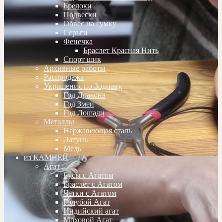
Брелоки
Подвески
Обвес на сумку
Серьги
Фенечка
Браслет Красная Нить
Спорт шик
Архивные работы
Распродажа
Украшения по Зодиаку
Год Дракона
Год Змеи
Год Лошади
Металлы
Нержавеющая сталь
Латунь
Медь
из КАМНЕЙ
Агат
Бусы с Агатом
Браслет с Агатом
Четки с Агатом
Голубой Агат
Индийский агат
Моховой Агат