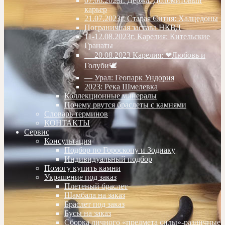
07.06.2023г. Дёржа. Доломитовый
карьер
21.07.2023г. Старая Ситня: Халцедоны
Пограничная застава НКВД
11-12.08.2023г. Карелия: Кительские
Гранаты
— 20.08.2023 Карелия: ❤Любовь и
Голуби🕊
— Урал: Геопарк Ундория
2023: Река Шмелевка
Коллекционные минералы
Почему рвутся браслеты с камнями
Словарь терминов
КОНТАКТЫ
Сервис
Консультация
Подбор по Гороскопу и Зодиаку
Индивидуальный подбор
Помогу купить камни
Украшение под заказ
Плетеный браслет
Шамбала на заказ
Браслет под заказ
Бусы на заказ
Сборка личного «предмета силы»-различные