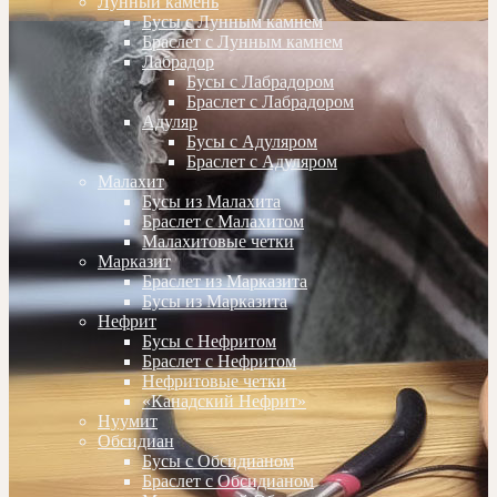
Лунный камень
Бусы с Лунным камнем
Браслет с Лунным камнем
Лабрадор
Бусы с Лабрадором
Браслет с Лабрадором
Адуляр
Бусы с Адуляром
Браслет с Адуляром
Малахит
Бусы из Малахита
Браслет с Малахитом
Малахитовые четки
Марказит
Браслет из Марказита
Бусы из Марказита
Нефрит
Бусы с Нефритом
Браслет с Нефритом
Нефритовые четки
«Канадский Нефрит»
Нуумит
Обсидиан
Бусы с Обсидианом
Браслет с Обсидианом