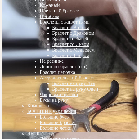
Кожаный
Плетеный браслет
Шамбала
Браслеты с животными
Браслет с Волком
Браслет с Драконом
Браслет со Змеей
Браслет со Львом
Браслет с Медведем
Браслет с Тигром
На резинке
Двойной браслет (сет)
Браслет-цепочка
Астрологический браслет
Браслет на руку Лев
Браслет на руку Овен
Чакровый браслет
Бусы на руку
Комплекты
БОЛЬШИЕ украшения
Большие бусы
Большой браслет
Большие четки
ЧЕТКИ