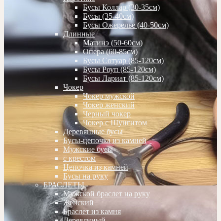
Бусы Коллар (30-35см)
Бусы (35-40см)
Бусы Ожерелье (40-50см)
Длинные
Матинэ (50-60см)
Опера (60-85см)
Бусы Сотуар (85-120см)
Бусы Роуп (85-120см)
Бусы Лариат (85-120см)
Чокер
Чокер мужской
Чокер женский
Черный чокер
Чокер с Шунгитом
Деревянные бусы
Бусы-цепочка из камней
Мужские бусы
с крестом
Цепочка из камней
Бусы на руку
БРАСЛЕТЫ
Мужской браслет на руку
Женский
Браслет из камня
Деревянный