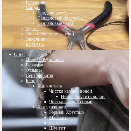
Рудракша
Сандал
Сандаловые бусы
Сандаловый браслет
Сандаловые четки
Хурма
Эбен (Эбеновое дерево)
Эвкалипт
БУМАГА
О нас
Оплата и Доставка
Гарантии
Отзывы
Сертификаты
Блог
Как чистить
Чистка камней водой
Нельзя чистить водой
Чистка камней солью
Как ухаживать
Горный Хрусталь
Малахит
Сандал
Шунгит