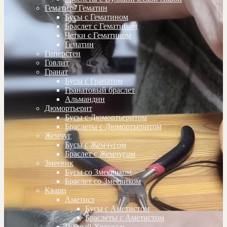
Гематит / Гематин
Бусы с Гематином
Браслет с Гематином
Четки с Гематином
Гематин
Гиперстен
Говлит
Гранат
Бусы с Гранатом
Гранатовый браслет
Альмандин
Дюмортьерит
Бусы с Дюмортьеритом
Браслеты с Дюмортьеритом
Жемчуг
Бусы с Жемчугом
Браслет с Жемчугом
Змеевик
Бусы со Змеевиком
Браслет со Змеевиком
Кварц
Аметист
Бусы с Аметистом
Браслеты с Аметистом
Горный Хрусталь