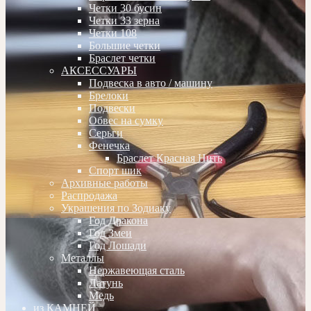
Четки 30 бусин
Четки 33 зерна
Четки 108
Большие четки
Браслет четки
АКСЕССУАРЫ
Подвеска в авто / машину
Брелоки
Подвески
Обвес на сумку
Серьги
Фенечка
Браслет Красная Нить
Спорт шик
Архивные работы
Распродажа
Украшения по Зодиаку
Год Дракона
Год Змеи
Год Лошади
Металлы
Нержавеющая сталь
Латунь
Медь
из КАМНЕЙ