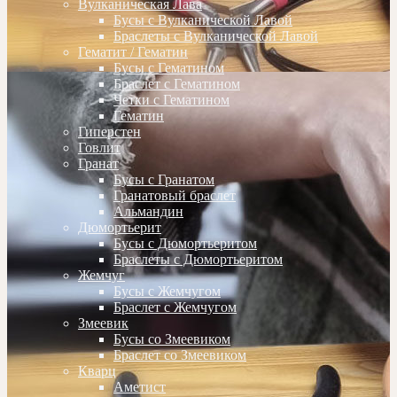
Вулканическая Лава
Бусы с Вулканической Лавой
Браслеты с Вулканической Лавой
Гематит / Гематин
Бусы с Гематином
Браслет с Гематином
Четки с Гематином
Гематин
Гиперстен
Говлит
Гранат
Бусы с Гранатом
Гранатовый браслет
Альмандин
Дюмортьерит
Бусы с Дюмортьеритом
Браслеты с Дюмортьеритом
Жемчуг
Бусы с Жемчугом
Браслет с Жемчугом
Змеевик
Бусы со Змеевиком
Браслет со Змеевиком
Кварц
Аметист