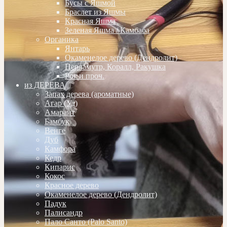
Бусы с Яшмой
Браслет из Яшмы
Красная Яшма
Зеленая Яшма / Камбаба
Органика
Янтарь
Окаменелое дерево (Дендролит)
Перламутр, Коралл, Ракушка
Рог и проч.
из ДЕРЕВА
Запах дерева (ароматные)
Агар (Уд)
Амарант
Бамбук
Венге
Дуб
Камфора
Кедр
Кипарис
Кокос
Красное дерево
Окаменелое дерево (Дендролит)
Падук
Палисандр
Пало Санто (Palo Santo)