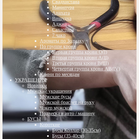
Свадхистана
Манипура
Анахата
Вишудха
Аджна
Сахасрара
7 чакр
Ароматы по Зодиаку
По группе крови
Первая группа крови О(I)
Вторая группа крови А(II)
Третья группа крови В(III)
Четвертая группа крови АВ(IV)
Камни по месяцам
УКРАШЕНИЯ
Новинки
Мужские украшения
Мужские бусы
Мужской браслет на руку
Чокер мужской
Подвеска в авто / машину
БУСЫ
Короткие
Бусы Коллар (30-35см)
Бусы (35-40см)