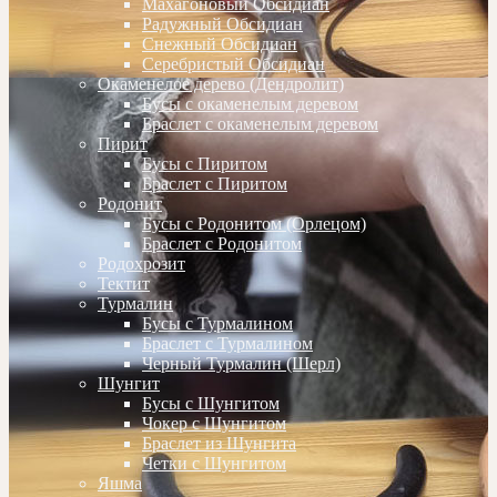
Махагоновый Обсидиан
Радужный Обсидиан
Снежный Обсидиан
Серебристый Обсидиан
Окаменелое дерево (Дендролит)
Бусы с окаменелым деревом
Браслет с окаменелым деревом
Пирит
Бусы с Пиритом
Браслет с Пиритом
Родонит
Бусы с Родонитом (Орлецом)
Браслет с Родонитом
Родохрозит
Тектит
Турмалин
Бусы с Турмалином
Браслет с Турмалином
Черный Турмалин (Шерл)
Шунгит
Бусы с Шунгитом
Чокер с Шунгитом
Браслет из Шунгита
Четки с Шунгитом
Яшма