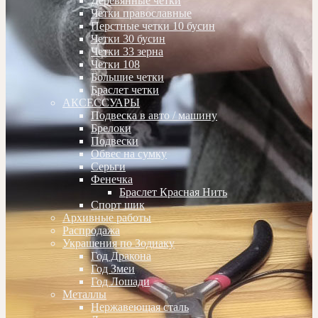
Деревянные четки
Четки православные
Перстные четки 10 бусин
Четки 30 бусин
Четки 33 зерна
Четки 108
Большие четки
Браслет четки
АКСЕССУАРЫ
Подвеска в авто / машину
Брелоки
Подвески
Обвес на сумку
Серьги
Фенечка
Браслет Красная Нить
Спорт шик
Архивные работы
Распродажа
Украшения по Зодиаку
Год Дракона
Год Змеи
Год Лошади
Металлы
Нержавеющая сталь