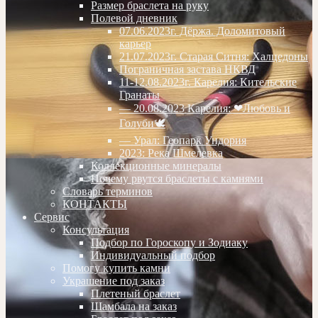
Размер браслета на руку
Полевой дневник
07.06.2023г. Дёржа. Доломитовый
карьер
21.07.2023г. Старая Ситня: Халцедоны
Пограничная застава НКВД
11-12.08.2023г. Карелия: Кительские
Гранаты
— 20.08.2023 Карелия: ❤Любовь и
Голуби🕊
— Урал: Геопарк Ундория
2023: Река Шмелевка
Коллекционные минералы
Почему рвутся браслеты с камнями
Словарь терминов
КОНТАКТЫ
Сервис
Консультация
Подбор по Гороскопу и Зодиаку
Индивидуальный подбор
Помогу купить камни
Украшение под заказ
Плетеный браслет
Шамбала на заказ