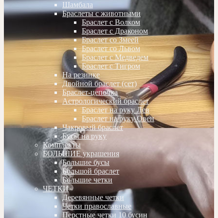
Шамбала
Браслеты с животными
Браслет с Волком
Браслет с Драконом
Браслет со Змеей
Браслет со Львом
Браслет с Медведем
Браслет с Тигром
На резинке
Двойной браслет (сет)
Браслет-цепочка
Астрологический браслет
Браслет на руку Лев
Браслет на руку Овен
Чакровый браслет
Бусы на руку
Комплекты
БОЛЬШИЕ украшения
Большие бусы
Большой браслет
Большие четки
ЧЕТКИ
Деревянные четки
Четки православные
Перстные четки 10 бусин