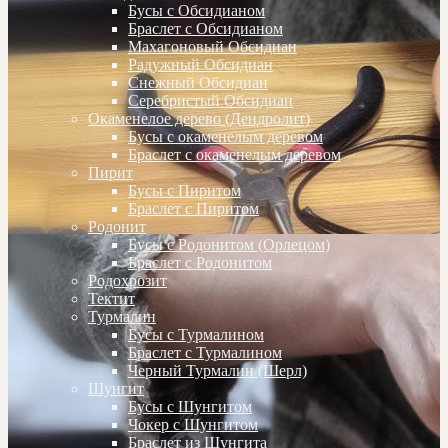
Бусы с Обсидианом
Браслет с Обсидианом
Махагоновый Обсидиан
Радужный Обсидиан
Снежный Обсидиан
Серебристый Обсидиан
Окаменелое дерево (Дендролит)
Бусы с окаменелым деревом
Браслет с окаменелым деревом
Пирит
Бусы с Пиритом
Браслет с Пиритом
Родонит
Бусы с Родонитом (Орлецом)
Браслет с Родонитом
Родохрозит
Тектит
Турмалин
Бусы с Турмалином
Браслет с Турмалином
Черный Турмалин (Шерл)
Шунгит
Бусы с Шунгитом
Чокер с Шунгитом
Браслет из Шунгита