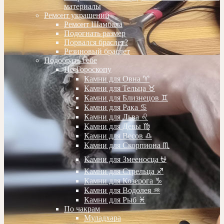
материалы
Ремонт украшений
Ремонт Шамбала
Подогнать размер
Порвался браслет?
Резиновый браслет
Подобрать себе
По Гороскопу
Камни для Овна ♈️
Камни для Тельца ♉️
Камни для Близнецов ♊️
Камни для Рака ♋️
Камни для Льва ♌️
Камни для Девы ♍️
Камни для Весов ♎️
Камни для Скорпиона ♏️
Камни для Змееносца ⛎
Камни для Стрельца ♐️
Камни для Козерога ♑️
Камни для Водолея ♒️
Камни для Рыб ♓️
По чакрам
Муладхара