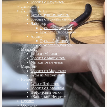
Браслет с Лазуритом
Лепидолит
Лунный камень
Бусы с Лунным камнем
Браслет с Лунным камнем
Лабрадор
Бусы с Лабрадором
Браслет с Лабрадором
Адуляр
Бусы с Адуляром
Браслет с Адуляром
Малахит
Бусы из Малахита
Браслет с Малахитом
Малахитовые четки
Марказит
Браслет из Марказита
Бусы из Марказита
Нефрит
Бусы с Нефритом
Браслет с Нефритом
Нефритовые четки
«Канадский Нефрит»
Нуумит
Обсидиан