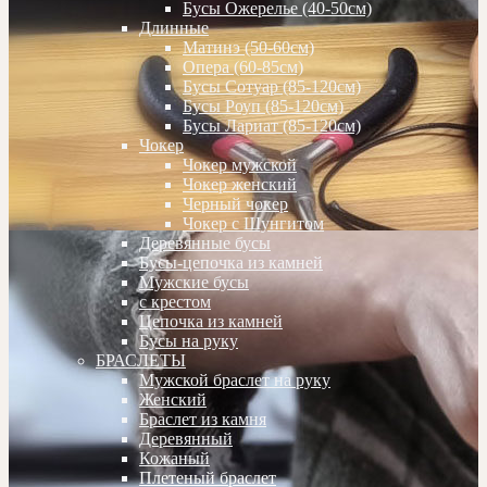
Бусы Ожерелье (40-50см)
Длинные
Матинэ (50-60см)
Опера (60-85см)
Бусы Сотуар (85-120см)
Бусы Роуп (85-120см)
Бусы Лариат (85-120см)
Чокер
Чокер мужской
Чокер женский
Черный чокер
Чокер с Шунгитом
Деревянные бусы
Бусы-цепочка из камней
Мужские бусы
с крестом
Цепочка из камней
Бусы на руку
БРАСЛЕТЫ
Мужской браслет на руку
Женский
Браслет из камня
Деревянный
Кожаный
Плетеный браслет