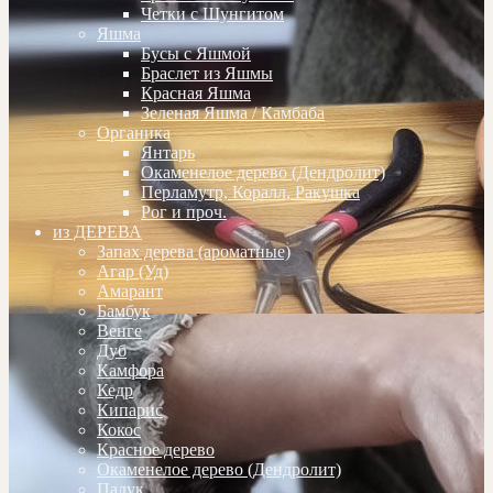
Четки с Шунгитом
Яшма
Бусы с Яшмой
Браслет из Яшмы
Красная Яшма
Зеленая Яшма / Камбаба
Органика
Янтарь
Окаменелое дерево (Дендролит)
Перламутр, Коралл, Ракушка
Рог и проч.
из ДЕРЕВА
Запах дерева (ароматные)
Агар (Уд)
Амарант
Бамбук
Венге
Дуб
Камфора
Кедр
Кипарис
Кокос
Красное дерево
Окаменелое дерево (Дендролит)
Падук