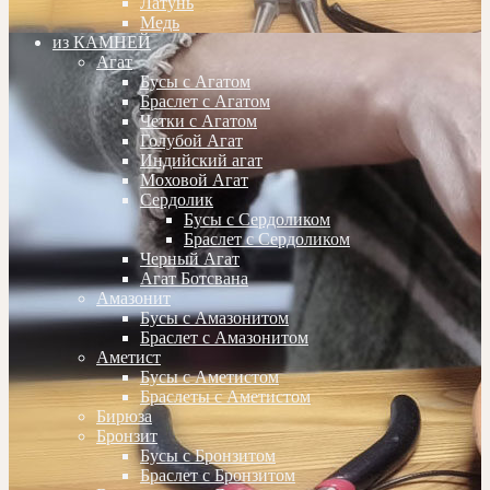
Латунь
Медь
из КАМНЕЙ
Агат
Бусы с Агатом
Браслет с Агатом
Четки с Агатом
Голубой Агат
Индийский агат
Моховой Агат
Сердолик
Бусы с Сердоликом
Браслет с Сердоликом
Черный Агат
Агат Ботсвана
Амазонит
Бусы с Амазонитом
Браслет с Амазонитом
Аметист
Бусы с Аметистом
Браслеты с Аметистом
Бирюза
Бронзит
Бусы с Бронзитом
Браслет с Бронзитом