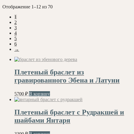
Сортировка:
Отображение 1–12 из 70
самые
1
недавние
2
3
4
5
6
→
Плетеный браслет из
гравированного Эбена и Латуни
5700
₽
В корзину
Плетеный браслет с Рудракшей и
шайбами Янтаря
3300
₽
В корзину