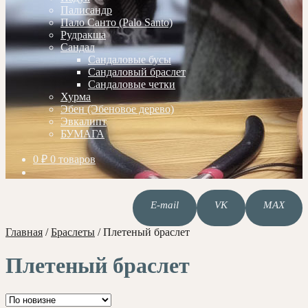
Палисандр
Пало Санто (Palo Santo)
Рудракша
Сандал
Сандаловые бусы
Сандаловый браслет
Сандаловые четки
Хурма
Эбен (Эбеновое дерево)
Эвкалипт
БУМАГА
0
₽
0 товаров
E-mail
VK
MAX
Главная
/
Браслеты
/
Плетеный браслет
Плетеный браслет