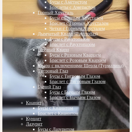
Бусы с Аметистом
Браслеты с Аметистом
Горный Хрусталь
Бусы с Горным Хрусталем
Браслет с Горным Хрусталем
Четки с Горным Хрусталем
Дымчатый Кварц (Раухтопаз)
Бусы с Раухтопазом
Браслет с Раухтопазом
Розовый Кварц
Бусы с Розовым Кварцем
Браслет с Розовым Кварцем
Кварц с включениями Шерла (Турмалина)
Тигровый Глаз
Бусы с Тигровым Глазом
Браслет с Тигровым Глазом
Бычий Глаз
Бусы с Бычьим Глазом
Браслет с Бычьим Глазом
Кианит
Бусы с Кианитом
Браслет с Кианитом
Кунцит
Лазурит
Бусы с Лазуритом