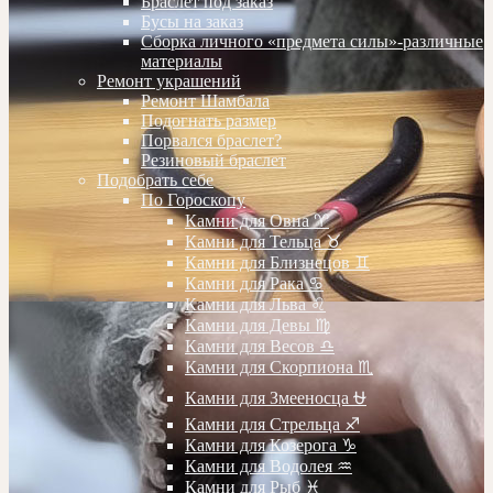
Браслет под заказ
Бусы на заказ
Сборка личного «предмета силы»-различные
материалы
Ремонт украшений
Ремонт Шамбала
Подогнать размер
Порвался браслет?
Резиновый браслет
Подобрать себе
По Гороскопу
Камни для Овна ♈️
Камни для Тельца ♉️
Камни для Близнецов ♊️
Камни для Рака ♋️
Камни для Льва ♌️
Камни для Девы ♍️
Камни для Весов ♎️
Камни для Скорпиона ♏️
Камни для Змееносца ⛎
Камни для Стрельца ♐️
Камни для Козерога ♑️
Камни для Водолея ♒️
Камни для Рыб ♓️