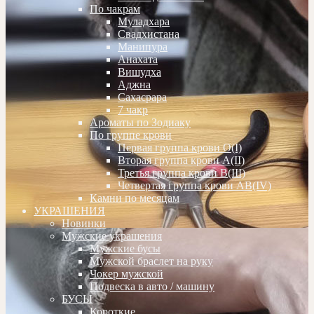
По чакрам
Муладхара
Свадхистана
Манипура
Анахата
Вишудха
Аджна
Сахасрара
7 чакр
Ароматы по Зодиаку
По группе крови
Первая группа крови О(I)
Вторая группа крови А(II)
Третья группа крови В(III)
Четвертая группа крови АВ(IV)
Камни по месяцам
УКРАШЕНИЯ
Новинки
Мужские украшения
Мужские бусы
Мужской браслет на руку
Чокер мужской
Подвеска в авто / машину
БУСЫ
Короткие