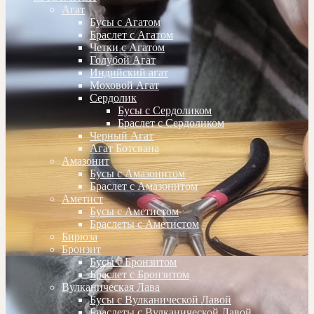
Агат
Бусы с Агатом
Браслет с Агатом
Четки с Агатом
Голубой Агат
Индийский агат
Моховой Агат
Сердолик
Бусы с Сердоликом
Браслет с Сердоликом
Черный Агат
Агат Ботсвана
Амазонит
Бусы с Амазонитом
Браслет с Амазонитом
Аметист
Бусы с Аметистом
Браслеты с Аметистом
Бирюза
Бронзит
Бусы с Бронзитом
Браслет с Бронзитом
Вулканическая Лава
Бусы с Вулканической Лавой
Браслеты с Вулканической Лавой