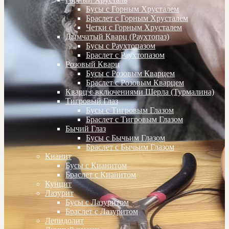
Бусы с Горным Хрусталем
Браслет с Горным Хрусталем
Четки с Горным Хрусталем
Дымчатый Кварц (Раухтопаз)
Бусы с Раухтопазом
Браслет с Раухтопазом
Розовый Кварц
Бусы с Розовым Кварцем
Браслет с Розовым Кварцем
Кварц с включениями Шерла (Турмалина)
Тигровый Глаз
Бусы с Тигровым Глазом
Браслет с Тигровым Глазом
Бычий Глаз
Бусы с Бычьим Глазом
Браслет с Бычьим Глазом
Кианит
Бусы с Кианитом
Браслет с Кианитом
Кунцит
Лазурит
Бусы с Лазуритом
Браслет с Лазуритом
Лепидолит