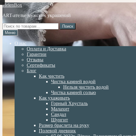
Перейти
Перейти
HelenBox
к
к
ART-ателье мужских украшений
навигации
содержимому
Искать:
Поиск
Меню
О нас
Оплата и Доставка
Гарантии
Отзывы
Сертификаты
Блог
Как чистить
Чистка камней водой
Нельзя чистить водой
Чистка камней солью
Как ухаживать
Горный Хрусталь
Малахит
Сандал
Шунгит
Размер браслета на руку
Полевой дневник