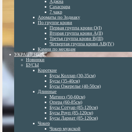
Аджна
Сахасрара
7 чакр
Ароматы по Зодиаку
По группе крови
Первая группа крови О(I)
Вторая группа крови А(II)
Третья группа крови В(III)
Четвертая группа крови АВ(IV)
Камни по месяцам
УКРАШЕНИЯ
Новинки
БУСЫ
Короткие
Бусы Коллар (30-35см)
Бусы (35-40см)
Бусы Ожерелье (40-50см)
Длинные
Матинэ (50-60см)
Опера (60-85см)
Бусы Сотуар (85-120см)
Бусы Роуп (85-120см)
Бусы Лариат (85-120см)
Чокер
Чокер мужской