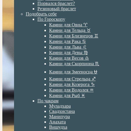
Порвался браслет?
Резиновый браслет
Подобрать себе
По Гороскопу
Камни для Овна ♈️
Камни для Тельца ♉️
Камни для Близнецов ♊️
Камни для Рака ♋️
Камни для Льва ♌️
Камни для Девы ♍️
Камни для Весов ♎️
Камни для Скорпиона ♏️
Камни для Змееносца ⛎
Камни для Стрельца ♐️
Камни для Козерога ♑️
Камни для Водолея ♒️
Камни для Рыб ♓️
По чакрам
Муладхара
Свадхистана
Манипура
Анахата
Вишудха