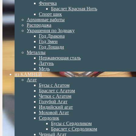
Фенечка
Браслет Красная Нить
Спорт шик
Архивные работы
Распродажа
Украшения по Зодиаку
Год Дракона
Год Змеи
Год Лошади
Металлы
Нержавеющая сталь
Латунь
Медь
из КАМНЕЙ
Агат
Бусы с Агатом
Браслет с Агатом
Четки с Агатом
Голубой Агат
Индийский агат
Моховой Агат
Сердолик
Бусы с Сердоликом
Браслет с Сердоликом
Черный Агат