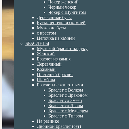
Чокер женский
Черный чокер
Чокер с Шунгитом
Деревянные бусы
Бусы-цепочка из камней
Мужские бусы
с крестом
Цепочка из камней
БРАСЛЕТЫ
Мужской браслет на руку
Женский
Браслет из камня
Деревянный
Кожаный
Плетеный браслет
Шамбала
Браслеты с животными
Браслет с Волком
Браслет с Драконом
Браслет со Змеей
Браслет со Львом
Браслет с Медведем
Браслет с Тигром
На резинке
Двойной браслет (сет)