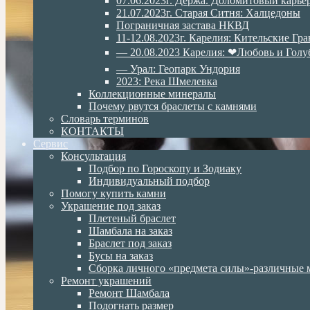
07.06.2023г. Дёржа. Доломитовый карье
21.07.2023г. Старая Ситня: Халцедоны
Пограничная застава НКВД
11-12.08.2023г. Карелия: Кительские Гр
— 20.08.2023 Карелия: ❤Любовь и Голу
— Урал: Геопарк Ундория
2023: Река Шмелевка
Коллекционные минералы
Почему рвутся браслеты с камнями
Словарь терминов
КОНТАКТЫ
Сервис
Консультация
Подбор по Гороскопу и Зодиаку
Индивидуальный подбор
Помогу купить камни
Украшение под заказ
Плетеный браслет
Шамбала на заказ
Браслет под заказ
Бусы на заказ
Сборка личного «предмета силы»-различные 
Ремонт украшений
Ремонт Шамбала
Подогнать размер