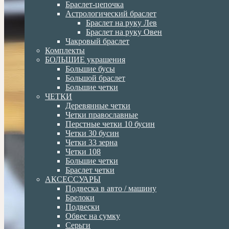
Браслет-цепочка
Астрологический браслет
Браслет на руку Лев
Браслет на руку Овен
Чакровый браслет
Комплекты
БОЛЬШИЕ украшения
Большие бусы
Большой браслет
Большие четки
ЧЕТКИ
Деревянные четки
Четки православные
Перстные четки 10 бусин
Четки 30 бусин
Четки 33 зерна
Четки 108
Большие четки
Браслет четки
АКСЕССУАРЫ
Подвеска в авто / машину
Брелоки
Подвески
Обвес на сумку
Серьги