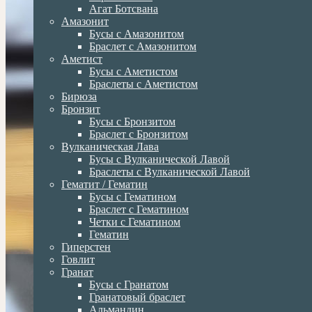
Агат Ботсвана
Амазонит
Бусы с Амазонитом
Браслет с Амазонитом
Аметист
Бусы с Аметистом
Браслеты с Аметистом
Бирюза
Бронзит
Бусы с Бронзитом
Браслет с Бронзитом
Вулканическая Лава
Бусы с Вулканической Лавой
Браслеты с Вулканической Лавой
Гематит / Гематин
Бусы с Гематином
Браслет с Гематином
Четки с Гематином
Гематин
Гиперстен
Говлит
Гранат
Бусы с Гранатом
Гранатовый браслет
Альмандин