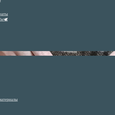
р
анаты
би🕊
материалы