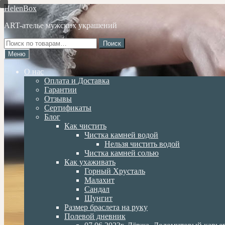
Перейти
Перейти
HelenBox
к
к
ART-ателье мужских украшений
навигации
содержимому
Искать:
Поиск
Меню
О нас
Оплата и Доставка
Гарантии
Отзывы
Сертификаты
Блог
Как чистить
Чистка камней водой
Нельзя чистить водой
Чистка камней солью
Как ухаживать
Горный Хрусталь
Малахит
Сандал
Шунгит
Размер браслета на руку
Полевой дневник