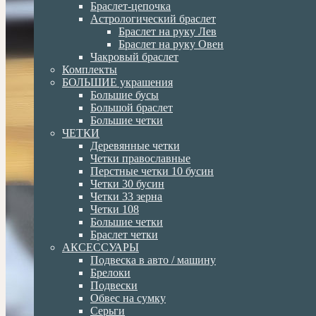
Браслет-цепочка
Астрологический браслет
Браслет на руку Лев
Браслет на руку Овен
Чакровый браслет
Комплекты
БОЛЬШИЕ украшения
Большие бусы
Большой браслет
Большие четки
ЧЕТКИ
Деревянные четки
Четки православные
Перстные четки 10 бусин
Четки 30 бусин
Четки 33 зерна
Четки 108
Большие четки
Браслет четки
АКСЕССУАРЫ
Подвеска в авто / машину
Брелоки
Подвески
Обвес на сумку
Серьги