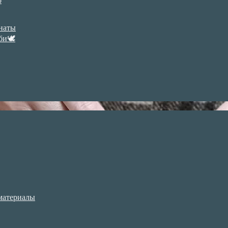
р
анаты
би🕊
материалы