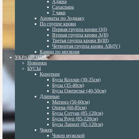
Аджна
Сахасрара
7 чакр
Ароматы по Зодиаку
По группе крови
Первая группа крови О(I)
Вторая группа крови А(II)
Третья группа крови В(III)
Четвертая группа крови АВ(IV)
Камни по месяцам
УКРАШЕНИЯ
Новинки
БУСЫ
Короткие
Бусы Коллар (30-35см)
Бусы (35-40см)
Бусы Ожерелье (40-50см)
Длинные
Матинэ (50-60см)
Опера (60-85см)
Бусы Сотуар (85-120см)
Бусы Роуп (85-120см)
Бусы Лариат (85-120см)
Чокер
Чокер мужской