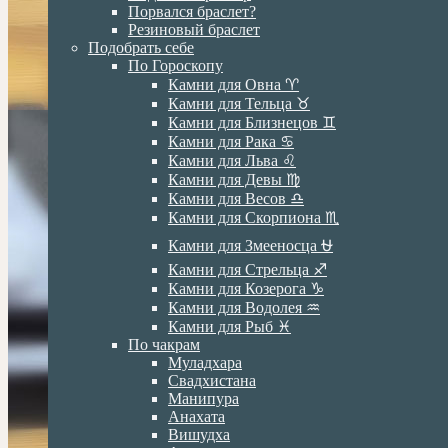
Порвался браслет?
Резиновый браслет
Подобрать себе
По Гороскопу
Камни для Овна ♈️
Камни для Тельца ♉️
Камни для Близнецов ♊️
Камни для Рака ♋️
Камни для Льва ♌️
Камни для Девы ♍️
Камни для Весов ♎️
Камни для Скорпиона ♏️
Камни для Змееносца ⛎
Камни для Стрельца ♐️
Камни для Козерога ♑️
Камни для Водолея ♒️
Камни для Рыб ♓️
По чакрам
Муладхара
Свадхистана
Манипура
Анахата
Вишудха