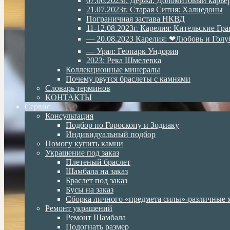
07.06.2023г. Дёржа. Доломитовый карье
21.07.2023г. Старая Ситня: Халцедоны
Пограничная застава НКВД
11-12.08.2023г. Карелия: Кительские Гр
— 20.08.2023 Карелия: ❤Любовь и Голу
— Урал: Геопарк Ундория
2023: Река Шмелевка
Коллекционные минералы
Почему рвутся браслеты с камнями
Словарь терминов
КОНТАКТЫ
Сервис
Консультация
Подбор по Гороскопу и Зодиаку
Индивидуальный подбор
Помогу купить камни
Украшение под заказ
Плетеный браслет
Шамбала на заказ
Браслет под заказ
Бусы на заказ
Сборка личного «предмета силы»-различные 
Ремонт украшений
Ремонт Шамбала
Подогнать размер