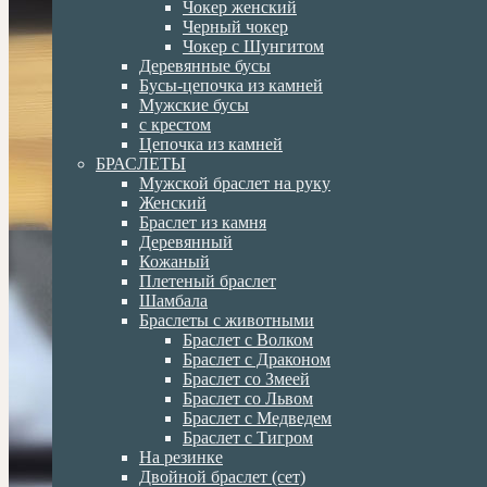
Чокер женский
Черный чокер
Чокер с Шунгитом
Деревянные бусы
Бусы-цепочка из камней
Мужские бусы
с крестом
Цепочка из камней
БРАСЛЕТЫ
Мужской браслет на руку
Женский
Браслет из камня
Деревянный
Кожаный
Плетеный браслет
Шамбала
Браслеты с животными
Браслет с Волком
Браслет с Драконом
Браслет со Змеей
Браслет со Львом
Браслет с Медведем
Браслет с Тигром
На резинке
Двойной браслет (сет)