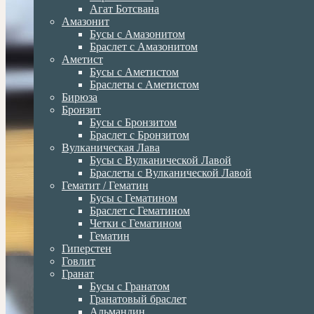
Агат Ботсвана
Амазонит
Бусы с Амазонитом
Браслет с Амазонитом
Аметист
Бусы с Аметистом
Браслеты с Аметистом
Бирюза
Бронзит
Бусы с Бронзитом
Браслет с Бронзитом
Вулканическая Лава
Бусы с Вулканической Лавой
Браслеты с Вулканической Лавой
Гематит / Гематин
Бусы с Гематином
Браслет с Гематином
Четки с Гематином
Гематин
Гиперстен
Говлит
Гранат
Бусы с Гранатом
Гранатовый браслет
Альмандин