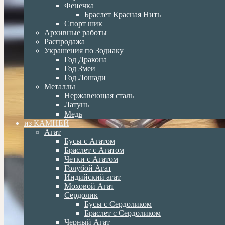
Фенечка
Браслет Красная Нить
Спорт шик
Архивные работы
Распродажа
Украшения по Зодиаку
Год Дракона
Год Змеи
Год Лошади
Металлы
Нержавеющая сталь
Латунь
Медь
из КАМНЕЙ
Агат
Бусы с Агатом
Браслет с Агатом
Четки с Агатом
Голубой Агат
Индийский агат
Моховой Агат
Сердолик
Бусы с Сердоликом
Браслет с Сердоликом
Черный Агат