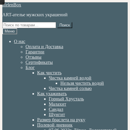
Перейти
Перейти
HelenBox
к
к
ART-ателье мужских украшений
навигации
содержимому
Искать:
Поиск
Меню
О нас
Оплата и Доставка
Гарантии
Отзывы
Сертификаты
Блог
Как чистить
Чистка камней водой
Нельзя чистить водой
Чистка камней солью
Как ухаживать
Горный Хрусталь
Малахит
Сандал
Шунгит
Размер браслета на руку
Полевой дневник