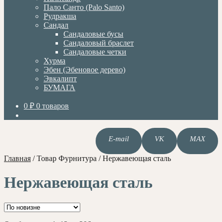
Пало Санто (Palo Santo)
Рудракша
Сандал
Сандаловые бусы
Сандаловый браслет
Сандаловые четки
Хурма
Эбен (Эбеновое дерево)
Эвкалипт
БУМАГА
0
₽
0 товаров
E-mail
VK
MAX
Главная
/
Товар Фурнитура
/
Нержавеющая сталь
Нержавеющая сталь