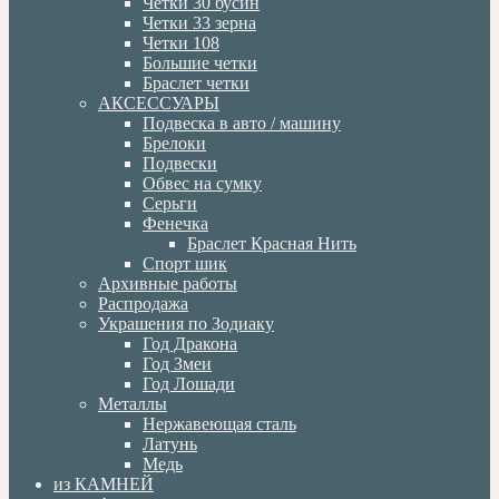
Четки 30 бусин
Четки 33 зерна
Четки 108
Большие четки
Браслет четки
АКСЕССУАРЫ
Подвеска в авто / машину
Брелоки
Подвески
Обвес на сумку
Серьги
Фенечка
Браслет Красная Нить
Спорт шик
Архивные работы
Распродажа
Украшения по Зодиаку
Год Дракона
Год Змеи
Год Лошади
Металлы
Нержавеющая сталь
Латунь
Медь
из КАМНЕЙ