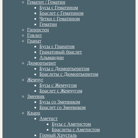
Гематит / Гематин
Бусы с Гематином
Браслет с Гематином
Четки с Гематином
Гематин
Гиперстен
Говлит
Гранат
Бусы с Гранатом
Гранатовый браслет
Альмандин
Дюмортьерит
Бусы с Дюмортьеритом
Браслеты с Дюмортьеритом
Жемчуг
Бусы с Жемчугом
Браслет с Жемчугом
Змеевик
Бусы со Змеевиком
Браслет со Змеевиком
Кварц
Аметист
Бусы с Аметистом
Браслеты с Аметистом
Горный Хрусталь