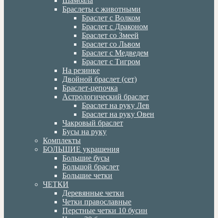
Шамбала
Браслеты с животными
Браслет с Волком
Браслет с Драконом
Браслет со Змеей
Браслет со Львом
Браслет с Медведем
Браслет с Тигром
На резинке
Двойной браслет (сет)
Браслет-цепочка
Астрологический браслет
Браслет на руку Лев
Браслет на руку Овен
Чакровый браслет
Бусы на руку
Комплекты
БОЛЬШИЕ украшения
Большие бусы
Большой браслет
Большие четки
ЧЕТКИ
Деревянные четки
Четки православные
Перстные четки 10 бусин