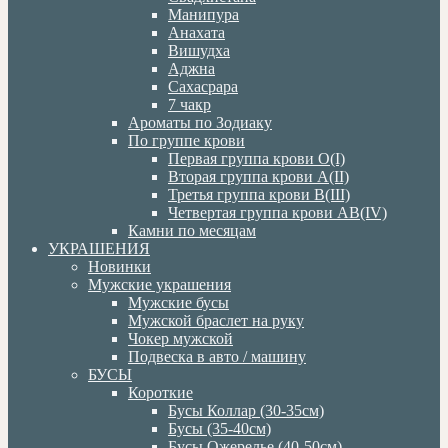
Манипура
Анахата
Вишудха
Аджна
Сахасрара
7 чакр
Ароматы по Зодиаку
По группе крови
Первая группа крови О(I)
Вторая группа крови А(II)
Третья группа крови В(III)
Четвертая группа крови АВ(IV)
Камни по месяцам
УКРАШЕНИЯ
Новинки
Мужские украшения
Мужские бусы
Мужской браслет на руку
Чокер мужской
Подвеска в авто / машину
БУСЫ
Короткие
Бусы Коллар (30-35см)
Бусы (35-40см)
Бусы Ожерелье (40-50см)