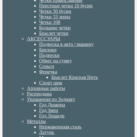
Четки православные
Перстные четки 10 бусин
Четки 30 бусин
Четки 33 зерна
Четки 108
Большие четки
Браслет четки
АКСЕССУАРЫ
Подвеска в авто / машину
Брелоки
Подвески
Обвес на сумку
Серьги
Фенечка
Браслет Красная Нить
Спорт шик
Архивные работы
Распродажа
Украшения по Зодиаку
Год Дракона
Год Змеи
Год Лошади
Металлы
Нержавеющая сталь
Латунь