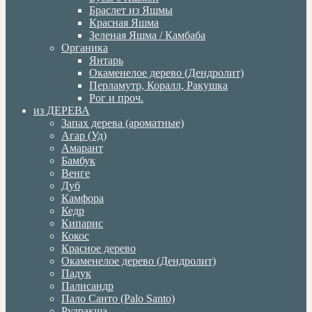
Браслет из Яшмы
Красная Яшма
Зеленая Яшма / Камбаба
Органика
Янтарь
Окаменелое дерево (Дендролит)
Перламутр, Коралл, Ракушка
Рог и проч.
из ДЕРЕВА
Запах дерева (ароматные)
Агар (Уд)
Амарант
Бамбук
Венге
Дуб
Камфора
Кедр
Кипарис
Кокос
Красное дерево
Окаменелое дерево (Дендролит)
Падук
Палисандр
Пало Санто (Palo Santo)
Рудракша