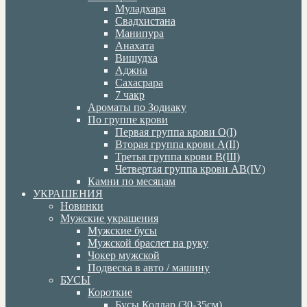
Муладхара
Свадхистана
Манипура
Анахата
Вишудха
Аджна
Сахасрара
7 чакр
Ароматы по Зодиаку
По группе крови
Первая группа крови О(I)
Вторая группа крови А(II)
Третья группа крови В(III)
Четвертая группа крови АВ(IV)
Камни по месяцам
УКРАШЕНИЯ
Новинки
Мужские украшения
Мужские бусы
Мужской браслет на руку
Чокер мужской
Подвеска в авто / машину
БУСЫ
Короткие
Бусы Коллар (30-35см)