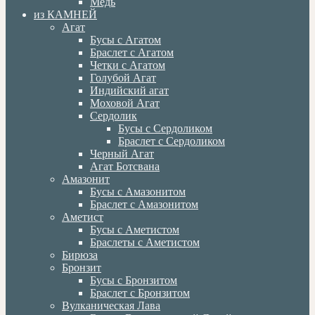
Медь
из КАМНЕЙ
Агат
Бусы с Агатом
Браслет с Агатом
Четки с Агатом
Голубой Агат
Индийский агат
Моховой Агат
Сердолик
Бусы с Сердоликом
Браслет с Сердоликом
Черный Агат
Агат Ботсвана
Амазонит
Бусы с Амазонитом
Браслет с Амазонитом
Аметист
Бусы с Аметистом
Браслеты с Аметистом
Бирюза
Бронзит
Бусы с Бронзитом
Браслет с Бронзитом
Вулканическая Лава