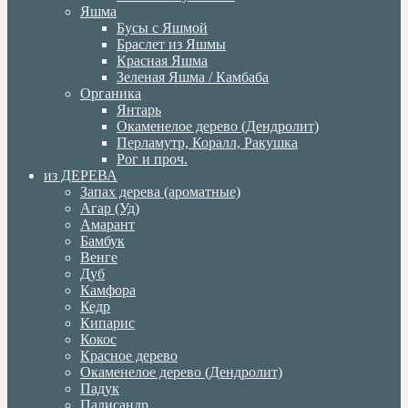
Яшма
Бусы с Яшмой
Браслет из Яшмы
Красная Яшма
Зеленая Яшма / Камбаба
Органика
Янтарь
Окаменелое дерево (Дендролит)
Перламутр, Коралл, Ракушка
Рог и проч.
из ДЕРЕВА
Запах дерева (ароматные)
Агар (Уд)
Амарант
Бамбук
Венге
Дуб
Камфора
Кедр
Кипарис
Кокос
Красное дерево
Окаменелое дерево (Дендролит)
Падук
Палисандр