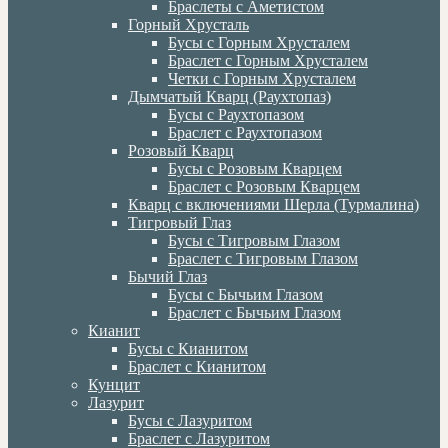
Браслеты с Аметистом
Горный Хрусталь
Бусы с Горным Хрусталем
Браслет с Горным Хрусталем
Четки с Горным Хрусталем
Дымчатый Кварц (Раухтопаз)
Бусы с Раухтопазом
Браслет с Раухтопазом
Розовый Кварц
Бусы с Розовым Кварцем
Браслет с Розовым Кварцем
Кварц с включениями Шерла (Турмалина)
Тигровый Глаз
Бусы с Тигровым Глазом
Браслет с Тигровым Глазом
Бычий Глаз
Бусы с Бычьим Глазом
Браслет с Бычьим Глазом
Кианит
Бусы с Кианитом
Браслет с Кианитом
Кунцит
Лазурит
Бусы с Лазуритом
Браслет с Лазуритом