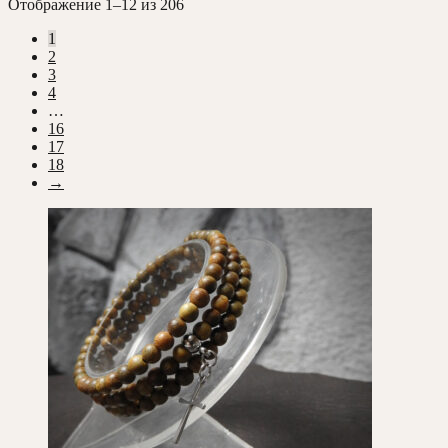
Сортировка:
Отображение 1–12 из 206
самые
1
недавние
2
3
4
…
16
17
18
→