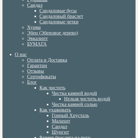
Сандал
Сандаловые бусы
Сандаловый браслет
Сандаловые четки
Хурма
Эбен (Эбеновое дерево)
Эвкалипт
БУМАГА
О нас
Оплата и Доставка
Гарантии
Отзывы
Сертификаты
Блог
Как чистить
Чистка камней водой
Нельзя чистить водой
Чистка камней солью
Как ухаживать
Горный Хрусталь
Малахит
Сандал
Шунгит
Размер браслета на руку