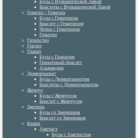
Бусы с Вулканической Лавой
Браслеты с Вулканической Лавой
Гематит / Гематин
Бусы с Гематином
Браслет с Гематином
Четки с Гематином
Гематин
Гиперстен
Говлит
Гранат
Бусы с Гранатом
Гранатовый браслет
Альмандин
Дюмортьерит
Бусы с Дюмортьеритом
Браслеты с Дюмортьеритом
Жемчуг
Бусы с Жемчугом
Браслет с Жемчугом
Змеевик
Бусы со Змеевиком
Браслет со Змеевиком
Кварц
Аметист
Бусы с Аметистом