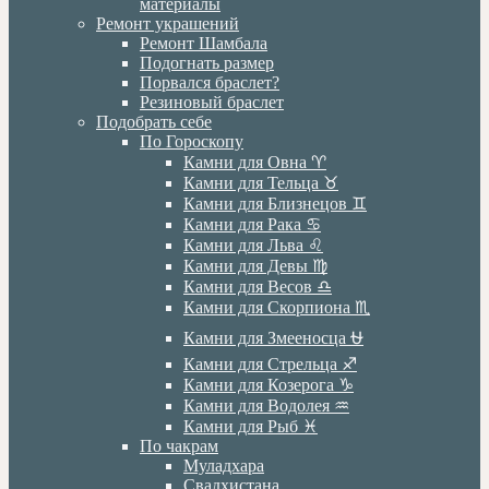
материалы
Ремонт украшений
Ремонт Шамбала
Подогнать размер
Порвался браслет?
Резиновый браслет
Подобрать себе
По Гороскопу
Камни для Овна ♈️
Камни для Тельца ♉️
Камни для Близнецов ♊️
Камни для Рака ♋️
Камни для Льва ♌️
Камни для Девы ♍️
Камни для Весов ♎️
Камни для Скорпиона ♏️
Камни для Змееносца ⛎
Камни для Стрельца ♐️
Камни для Козерога ♑️
Камни для Водолея ♒️
Камни для Рыб ♓️
По чакрам
Муладхара
Свадхистана