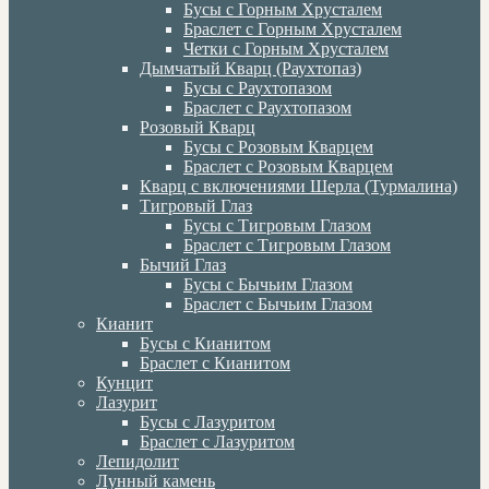
Бусы с Горным Хрусталем
Браслет с Горным Хрусталем
Четки с Горным Хрусталем
Дымчатый Кварц (Раухтопаз)
Бусы с Раухтопазом
Браслет с Раухтопазом
Розовый Кварц
Бусы с Розовым Кварцем
Браслет с Розовым Кварцем
Кварц с включениями Шерла (Турмалина)
Тигровый Глаз
Бусы с Тигровым Глазом
Браслет с Тигровым Глазом
Бычий Глаз
Бусы с Бычьим Глазом
Браслет с Бычьим Глазом
Кианит
Бусы с Кианитом
Браслет с Кианитом
Кунцит
Лазурит
Бусы с Лазуритом
Браслет с Лазуритом
Лепидолит
Лунный камень