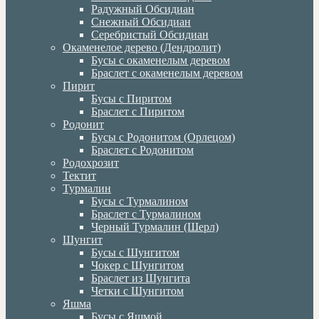
Радужный Обсидиан
Снежный Обсидиан
Серебристый Обсидиан
Окаменелое дерево (Дендролит)
Бусы с окаменелым деревом
Браслет с окаменелым деревом
Пирит
Бусы с Пиритом
Браслет с Пиритом
Родонит
Бусы с Родонитом (Орлецом)
Браслет с Родонитом
Родохрозит
Тектит
Турмалин
Бусы с Турмалином
Браслет с Турмалином
Черный Турмалин (Шерл)
Шунгит
Бусы с Шунгитом
Чокер с Шунгитом
Браслет из Шунгита
Четки с Шунгитом
Яшма
Бусы с Яшмой