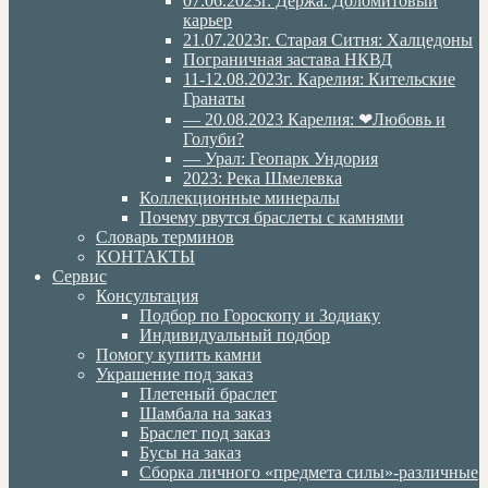
07.06.2023г. Дёржа. Доломитовый
карьер
21.07.2023г. Старая Ситня: Халцедоны
Пограничная застава НКВД
11-12.08.2023г. Карелия: Кительские
Гранаты
— 20.08.2023 Карелия: ❤Любовь и
Голуби?
— Урал: Геопарк Ундория
2023: Река Шмелевка
Коллекционные минералы
Почему рвутся браслеты с камнями
Словарь терминов
КОНТАКТЫ
Сервис
Консультация
Подбор по Гороскопу и Зодиаку
Индивидуальный подбор
Помогу купить камни
Украшение под заказ
Плетеный браслет
Шамбала на заказ
Браслет под заказ
Бусы на заказ
Сборка личного «предмета силы»-различные