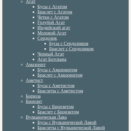
Агат
Бусы с Агатом
Браслет с Агатом
Четки с Агатом
Голубой Агат
Индийский агат
Моховой Агат
Сердолик
Бусы с Сердоликом
Браслет с Сердоликом
Черный Агат
Агат Ботсвана
Амазонит
Бусы с Амазонитом
Браслет с Амазонитом
Аметист
Бусы с Аметистом
Браслеты с Аметистом
Бирюза
Бронзит
Бусы с Бронзитом
Браслет с Бронзитом
Вулканическая Лава
Бусы с Вулканической Лавой
Браслеты с Вулканической Лавой