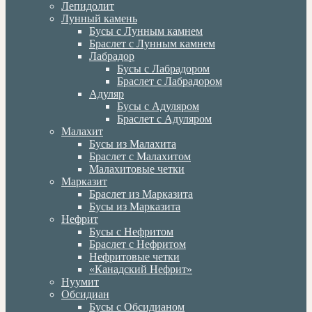
Лепидолит
Лунный камень
Бусы с Лунным камнем
Браслет с Лунным камнем
Лабрадор
Бусы с Лабрадором
Браслет с Лабрадором
Адуляр
Бусы с Адуляром
Браслет с Адуляром
Малахит
Бусы из Малахита
Браслет с Малахитом
Малахитовые четки
Марказит
Браслет из Марказита
Бусы из Марказита
Нефрит
Бусы с Нефритом
Браслет с Нефритом
Нефритовые четки
«Канадский Нефрит»
Нуумит
Обсидиан
Бусы с Обсидианом