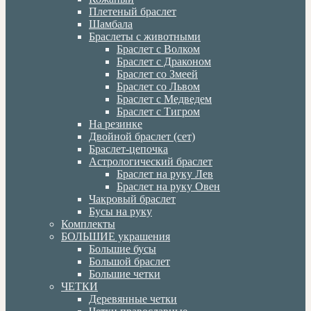
Плетеный браслет
Шамбала
Браслеты с животными
Браслет с Волком
Браслет с Драконом
Браслет со Змеей
Браслет со Львом
Браслет с Медведем
Браслет с Тигром
На резинке
Двойной браслет (сет)
Браслет-цепочка
Астрологический браслет
Браслет на руку Лев
Браслет на руку Овен
Чакровый браслет
Бусы на руку
Комплекты
БОЛЬШИЕ украшения
Большие бусы
Большой браслет
Большие четки
ЧЕТКИ
Деревянные четки