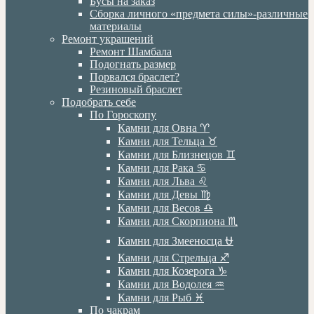
Бусы на заказ
Сборка личного «предмета силы»-различные
материалы
Ремонт украшений
Ремонт Шамбала
Подогнать размер
Порвался браслет?
Резиновый браслет
Подобрать себе
По Гороскопу
Камни для Овна ♈️
Камни для Тельца ♉️
Камни для Близнецов ♊️
Камни для Рака ♋️
Камни для Льва ♌️
Камни для Девы ♍️
Камни для Весов ♎️
Камни для Скорпиона ♏️
Камни для Змееносца ⛎
Камни для Стрельца ♐️
Камни для Козерога ♑️
Камни для Водолея ♒️
Камни для Рыб ♓️
По чакрам