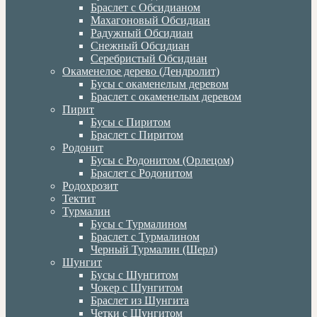
Браслет с Обсидианом
Махагоновый Обсидиан
Радужный Обсидиан
Снежный Обсидиан
Серебристый Обсидиан
Окаменелое дерево (Дендролит)
Бусы с окаменелым деревом
Браслет с окаменелым деревом
Пирит
Бусы с Пиритом
Браслет с Пиритом
Родонит
Бусы с Родонитом (Орлецом)
Браслет с Родонитом
Родохрозит
Тектит
Турмалин
Бусы с Турмалином
Браслет с Турмалином
Черный Турмалин (Шерл)
Шунгит
Бусы с Шунгитом
Чокер с Шунгитом
Браслет из Шунгита
Четки с Шунгитом