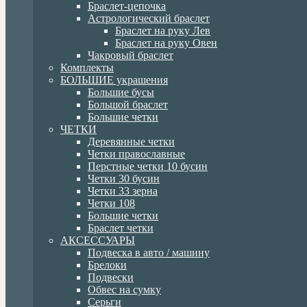
Браслет-цепочка
Астрологический браслет
Браслет на руку Лев
Браслет на руку Овен
Чакровый браслет
Комплекты
БОЛЬШИЕ украшения
Большие бусы
Большой браслет
Большие четки
ЧЕТКИ
Деревянные четки
Четки православные
Перстные четки 10 бусин
Четки 30 бусин
Четки 33 зерна
Четки 108
Большие четки
Браслет четки
АКСЕССУАРЫ
Подвеска в авто / машину
Брелоки
Подвески
Обвес на сумку
Серьги