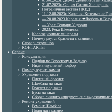
07.06.2023г. Дёржа. Доломитовый карье
21.07.2023г. Старая Ситня: Халцедоны
Пограничная застава НКВД
11-12.08.2023г. Карелия: Кительские Гр
— 20.08.2023 Карелия: ❤Любовь и Голу
— Урал: Геопарк Ундория
2023: Река Шмелевка
Коллекционные минералы
Почему рвутся браслеты с камнями
Словарь терминов
КОНТАКТЫ
Сервис
Консультация
Подбор по Гороскопу и Зодиаку
Индивидуальный подбор
Помогу купить камни
Украшение под заказ
Плетеный браслет
Шамбала на заказ
Браслет под заказ
Бусы на заказ
Сборка личного «предмета силы»-различные 
Ремонт украшений
Ремонт Шамбала
Подогнать размер