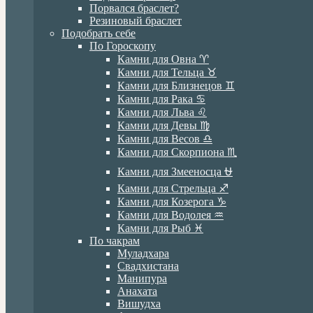
Порвался браслет?
Резиновый браслет
Подобрать себе
По Гороскопу
Камни для Овна ♈️
Камни для Тельца ♉️
Камни для Близнецов ♊️
Камни для Рака ♋️
Камни для Льва ♌️
Камни для Девы ♍️
Камни для Весов ♎️
Камни для Скорпиона ♏️
Камни для Змееносца ⛎
Камни для Стрельца ♐️
Камни для Козерога ♑️
Камни для Водолея ♒️
Камни для Рыб ♓️
По чакрам
Муладхара
Свадхистана
Манипура
Анахата
Вишудха