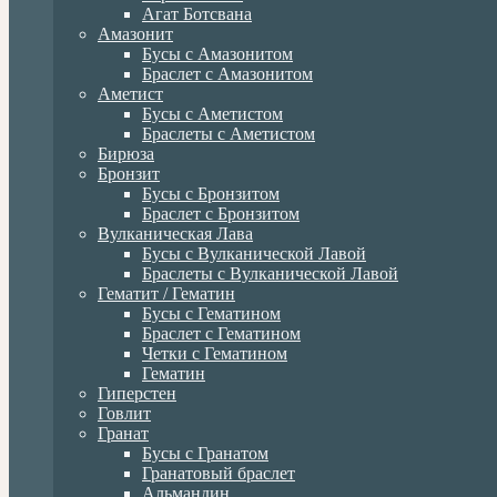
Агат Ботсвана
Амазонит
Бусы с Амазонитом
Браслет с Амазонитом
Аметист
Бусы с Аметистом
Браслеты с Аметистом
Бирюза
Бронзит
Бусы с Бронзитом
Браслет с Бронзитом
Вулканическая Лава
Бусы с Вулканической Лавой
Браслеты с Вулканической Лавой
Гематит / Гематин
Бусы с Гематином
Браслет с Гематином
Четки с Гематином
Гематин
Гиперстен
Говлит
Гранат
Бусы с Гранатом
Гранатовый браслет
Альмандин