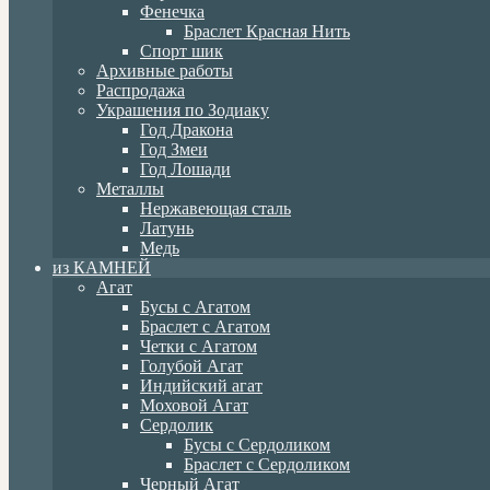
Фенечка
Браслет Красная Нить
Спорт шик
Архивные работы
Распродажа
Украшения по Зодиаку
Год Дракона
Год Змеи
Год Лошади
Металлы
Нержавеющая сталь
Латунь
Медь
из КАМНЕЙ
Агат
Бусы с Агатом
Браслет с Агатом
Четки с Агатом
Голубой Агат
Индийский агат
Моховой Агат
Сердолик
Бусы с Сердоликом
Браслет с Сердоликом
Черный Агат