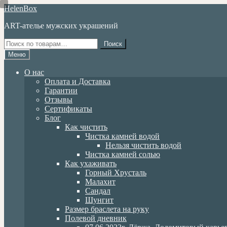
Перейти
Перейти
HelenBox
к
к
ART-ателье мужских украшений
навигации
содержимому
Искать:
Поиск
Меню
О нас
Оплата и Доставка
Гарантии
Отзывы
Сертификаты
Блог
Как чистить
Чистка камней водой
Нельзя чистить водой
Чистка камней солью
Как ухаживать
Горный Хрусталь
Малахит
Сандал
Шунгит
Размер браслета на руку
Полевой дневник