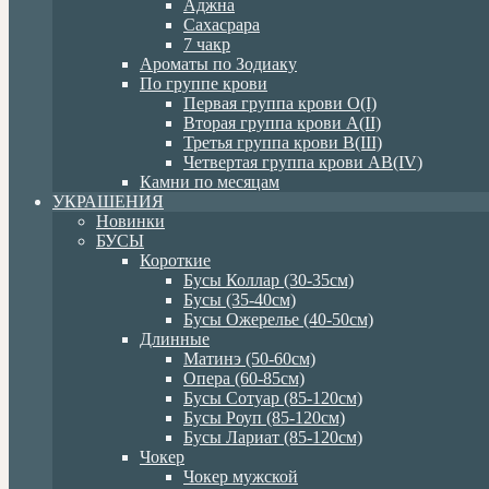
Аджна
Сахасрара
7 чакр
Ароматы по Зодиаку
По группе крови
Первая группа крови О(I)
Вторая группа крови А(II)
Третья группа крови В(III)
Четвертая группа крови АВ(IV)
Камни по месяцам
УКРАШЕНИЯ
Новинки
БУСЫ
Короткие
Бусы Коллар (30-35см)
Бусы (35-40см)
Бусы Ожерелье (40-50см)
Длинные
Матинэ (50-60см)
Опера (60-85см)
Бусы Сотуар (85-120см)
Бусы Роуп (85-120см)
Бусы Лариат (85-120см)
Чокер
Чокер мужской