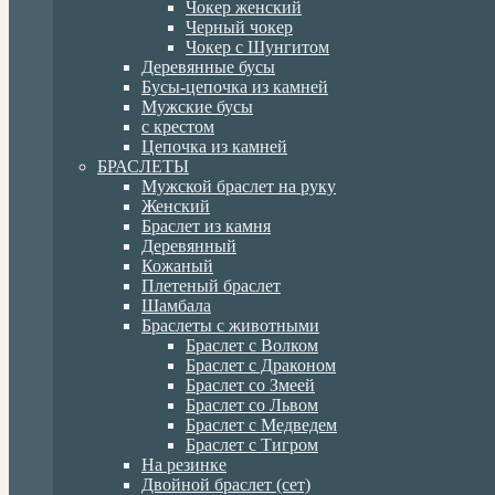
Чокер женский
Черный чокер
Чокер с Шунгитом
Деревянные бусы
Бусы-цепочка из камней
Мужские бусы
с крестом
Цепочка из камней
БРАСЛЕТЫ
Мужской браслет на руку
Женский
Браслет из камня
Деревянный
Кожаный
Плетеный браслет
Шамбала
Браслеты с животными
Браслет с Волком
Браслет с Драконом
Браслет со Змеей
Браслет со Львом
Браслет с Медведем
Браслет с Тигром
На резинке
Двойной браслет (сет)