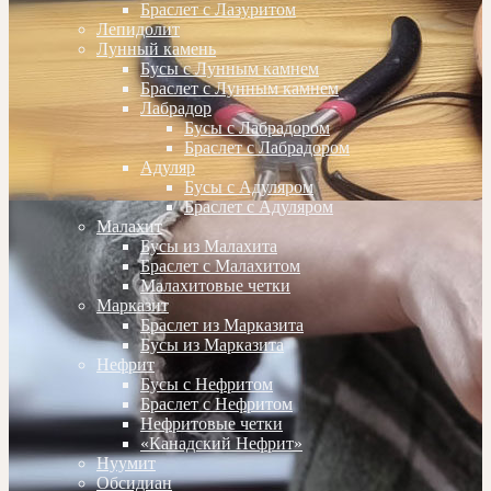
Браслет с Лазуритом
Лепидолит
Лунный камень
Бусы с Лунным камнем
Браслет с Лунным камнем
Лабрадор
Бусы с Лабрадором
Браслет с Лабрадором
Адуляр
Бусы с Адуляром
Браслет с Адуляром
Малахит
Бусы из Малахита
Браслет с Малахитом
Малахитовые четки
Марказит
Браслет из Марказита
Бусы из Марказита
Нефрит
Бусы с Нефритом
Браслет с Нефритом
Нефритовые четки
«Канадский Нефрит»
Нуумит
Обсидиан