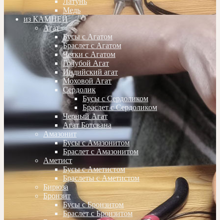
Латунь
Медь
из КАМНЕЙ
Агат
Бусы с Агатом
Браслет с Агатом
Четки с Агатом
Голубой Агат
Индийский агат
Моховой Агат
Сердолик
Бусы с Сердоликом
Браслет с Сердоликом
Черный Агат
Агат Ботсвана
Амазонит
Бусы с Амазонитом
Браслет с Амазонитом
Аметист
Бусы с Аметистом
Браслеты с Аметистом
Бирюза
Бронзит
Бусы с Бронзитом
Браслет с Бронзитом