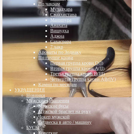
По чакрам
Муладхара
Свадхистана
Манипура
Анахата
Вишудха
Аджна
Сахасрара
7 чакр
Ароматы по Зодиаку
По группе крови
Первая группа крови О(I)
Вторая группа крови А(II)
Третья группа крови В(III)
Четвертая группа крови АВ(IV)
Камни по месяцам
УКРАШЕНИЯ
Новинки
Мужские украшения
Мужские бусы
Мужской браслет на руку
Чокер мужской
Подвеска в авто / машину
БУСЫ
Короткие