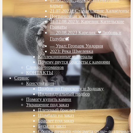
07.06.2023г. Дёржа. Доломитовый
карьер
21.07.2023г. Старая Ситня: Халцедоны
Пограничная застава НКВД
11-12.08.2023г. Карелия: Кительские
Гранаты
— 20.08.2023 Карелия: ❤Любовь и
Голуби🕊
— Урал: Геопарк Ундория
2023: Река Шмелевка
Коллекционные минералы
Почему рвутся браслеты с камнями
Словарь терминов
КОНТАКТЫ
Сервис
Консультация
Подбор по Гороскопу и Зодиаку
Индивидуальный подбор
Помогу купить камни
Украшение под заказ
Плетеный браслет
Шамбала на заказ
Браслет под заказ
Бусы на заказ
Сборка личного «предмета силы»-различные