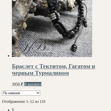
Браслет с Тектитом, Гагатом и
черным Турмалином
3950
₽
В корзину
Сортировка:
Отображение 1–12 из 116
самые
1
недавние