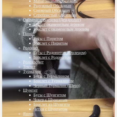
Махагоновый Обсидиан
Радужный Обсидиан
Снежный Обсидиан
Серебристый Обсидиан
Окаменелое дерево (Дендролит)
Бусы с окаменелым деревом
Браслет с окаменелым деревом
Пирит
Бусы с Пиритом
Браслет с Пиритом
Родонит
Бусы с Родонитом (Орлецом)
Браслет с Родонитом
Родохрозит
Тектит
Турмалин
Бусы с Турмалином
Браслет с Турмалином
Черный Турмалин (Шерл)
Шунгит
Бусы с Шунгитом
Чокер с Шунгитом
Браслет из Шунгита
Четки с Шунгитом
Яшма