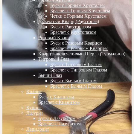
Бусы с Горным Хрусталем
Браслет с Горным Хрусталем
Четки с Горным Хрусталем
Дымчатый Кварц (Раухтопаз)
Бусы с Раухтопазом
Браслет с Раухтопазом
Розовый Кварц
Бусы с Розовым Кварцем
Браслет с Розовым Кварцем
Кварц с включениями Шерла (Турмалина)
Тигровый Глаз
Бусы с Тигровым Глазом
Браслет с Тигровым Глазом
Бычий Глаз
Бусы с Бычьим Глазом
Браслет с Бычьим Глазом
Кианит
Бусы с Кианитом
Браслет с Кианитом
Кунцит
Лазурит
Бусы с Лазуритом
Браслет с Лазуритом
Лепидолит