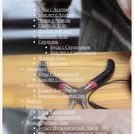
Агат
Бусы с Агатом
Браслет с Агатом
Четки с Агатом
Голубой Агат
Индийский агат
Моховой Агат
Сердолик
Бусы с Сердоликом
Браслет с Сердоликом
Черный Агат
Агат Ботсвана
Амазонит
Бусы с Амазонитом
Браслет с Амазонитом
Аметист
Бусы с Аметистом
Браслеты с Аметистом
Бирюза
Бронзит
Бусы с Бронзитом
Браслет с Бронзитом
Вулканическая Лава
Бусы с Вулканической Лавой
Браслеты с Вулканической Лавой