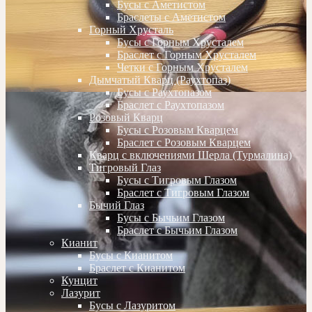
Бусы с Аметистом
Браслеты с Аметистом
Горный Хрусталь
Бусы с Горным Хрусталем
Браслет с Горным Хрусталем
Четки с Горным Хрусталем
Дымчатый Кварц (Раухтопаз)
Бусы с Раухтопазом
Браслет с Раухтопазом
Розовый Кварц
Бусы с Розовым Кварцем
Браслет с Розовым Кварцем
Кварц с включениями Шерла (Турмалина)
Тигровый Глаз
Бусы с Тигровым Глазом
Браслет с Тигровым Глазом
Бычий Глаз
Бусы с Бычьим Глазом
Браслет с Бычьим Глазом
Кианит
Бусы с Кианитом
Браслет с Кианитом
Кунцит
Лазурит
Бусы с Лазуритом