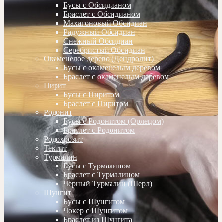
Бусы с Обсидианом
Браслет с Обсидианом
Махагоновый Обсидиан
Радужный Обсидиан
Снежный Обсидиан
Серебристый Обсидиан
Окаменелое дерево (Дендролит)
Бусы с окаменелым деревом
Браслет с окаменелым деревом
Пирит
Бусы с Пиритом
Браслет с Пиритом
Родонит
Бусы с Родонитом (Орлецом)
Браслет с Родонитом
Родохрозит
Тектит
Турмалин
Бусы с Турмалином
Браслет с Турмалином
Черный Турмалин (Шерл)
Шунгит
Бусы с Шунгитом
Чокер с Шунгитом
Браслет из Шунгита