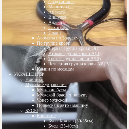
Свадхистана
Манипура
Анахата
Вишудха
Аджна
Сахасрара
7 чакр
Ароматы по Зодиаку
По группе крови
Первая группа крови О(I)
Вторая группа крови А(II)
Третья группа крови В(III)
Четвертая группа крови АВ(IV)
Камни по месяцам
УКРАШЕНИЯ
Новинки
Мужские украшения
Мужские бусы
Мужской браслет на руку
Чокер мужской
Подвеска в авто / машину
БУСЫ
Короткие
Бусы Коллар (30-35см)
Бусы (35-40см)