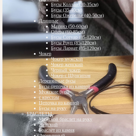
Бусы Коллар (30-35см)
Бусы (35-40см)
Бусы Ожерелье (40-50см)
Длинные
Матинэ (50-60см)
Опера (60-85см)
Бусы Сотуар (85-120см)
Бусы Роуп (85-120см)
Бусы Лариат (85-120см)
Чокер
Чокер мужской
Чокер женский
Черный чокер
Чокер с Шунгитом
Деревянные бусы
Бусы-цепочка из камней
Мужские бусы
с крестом
Цепочка из камней
Бусы на руку
БРАСЛЕТЫ
Мужской браслет на руку
Женский
Браслет из камня
Деревянный