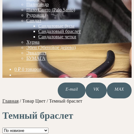
Палисандр
Пало Санто (Palo Santo)
Рудракша
Сандал
Сандаловые бусы
Сандаловый браслет
Сандаловые четки
Хурма
Эбен (Эбеновое дерево)
Эвкалипт
БУМАГА
0
₽
0 товаров
E-mail
VK
MAX
Главная
/
Товар Цвет
/
Темный браслет
Темный браслет