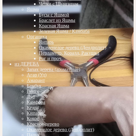
Четки с Шунгитом
Яшма
Бусы с Яшмой
Браслет из Яшмы
Красная Яшма
Зеленая Яшма / Камбаба
Органика
Янтарь
Окаменелое дерево (Дендролит)
Перламутр, Коралл, Ракушка
Рог и проч.
из ДЕРЕВА
Запах дерева (ароматные)
Агар (Уд)
Амарант
Бамбук
Венге
Дуб
Камфора
Кедр
Кипарис
Кокос
Красное дерево
Окаменелое дерево (Дендролит)
Падук