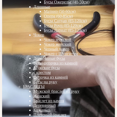
Бусы Ожерелье (40-50см)
Длинные
Матинэ (50-60см)
Опера (60-85см)
Бусы Сотуар (85-120см)
Бусы Роуп (85-120см)
Бусы Лариат (85-120см)
Чокер
Чокер мужской
Чокер женский
Черный чокер
Чокер с Шунгитом
Деревянные бусы
Бусы-цепочка из камней
Мужские бусы
с крестом
Цепочка из камней
Бусы на руку
БРАСЛЕТЫ
Мужской браслет на руку
Женский
Браслет из камня
Деревянный
Кожаный
Плетеный браслет