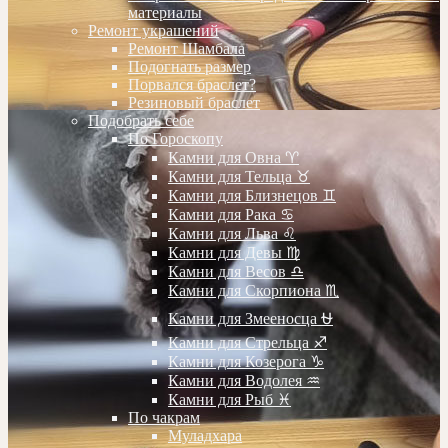
материалы
Ремонт украшений
Ремонт Шамбала
Подогнать размер
Порвался браслет?
Резиновый браслет
Подобрать себе
По Гороскопу
Камни для Овна ♈️
Камни для Тельца ♉️
Камни для Близнецов ♊️
Камни для Рака ♋️
Камни для Льва ♌️
Камни для Девы ♍️
Камни для Весов ♎️
Камни для Скорпиона ♏️
Камни для Змееносца ⛎
Камни для Стрельца ♐️
Камни для Козерога ♑️
Камни для Водолея ♒️
Камни для Рыб ♓️
По чакрам
Муладхара