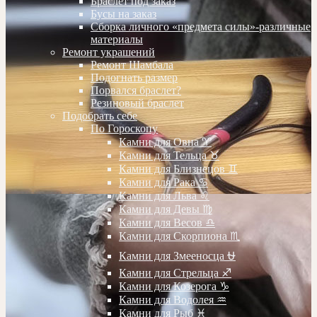
Браслет под заказ
Бусы на заказ
Сборка личного «предмета силы»-различные
материалы
Ремонт украшений
Ремонт Шамбала
Подогнать размер
Порвался браслет?
Резиновый браслет
Подобрать себе
По Гороскопу
Камни для Овна ♈️
Камни для Тельца ♉️
Камни для Близнецов ♊️
Камни для Рака ♋️
Камни для Льва ♌️
Камни для Девы ♍️
Камни для Весов ♎️
Камни для Скорпиона ♏️
Камни для Змееносца ⛎
Камни для Стрельца ♐️
Камни для Козерога ♑️
Камни для Водолея ♒️
Камни для Рыб ♓️