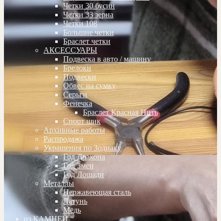
Четки 30 бусин
Четки 33 зерна
Четки 108
Большие четки
Браслет четки
АКСЕССУАРЫ
Подвеска в авто / машину
Брелоки
Подвески
Обвес на сумку
Серьги
Фенечка
Браслет Красная Нить
Спорт шик
Архивные работы
Распродажа
Украшения по Зодиаку
Год Дракона
Год Змеи
Год Лошади
Металлы
Нержавеющая сталь
Латунь
Медь
из КАМНЕЙ