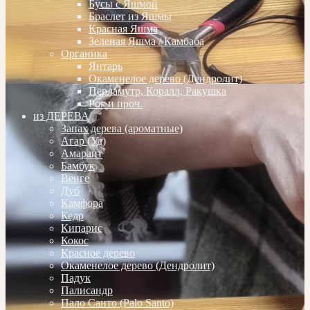
Бусы с Яшмой
Браслет из Яшмы
Красная Яшма
Зеленая Яшма / Камбаба
Органика
Янтарь
Окаменелое дерево (Дендролит)
Перламутр, Коралл, Ракушка
Рог и проч.
из ДЕРЕВА
Запах дерева (ароматные)
Агар (Уд)
Амарант
Бамбук
Венге
Дуб
Камфора
Кедр
Кипарис
Кокос
Красное дерево
Окаменелое дерево (Дендролит)
Падук
Палисандр
Пало Санто (Palo Santo)