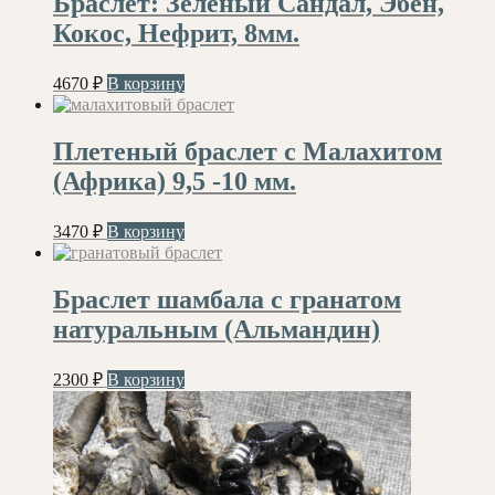
Браслет: Зеленый Сандал, Эбен,
Кокос, Нефрит, 8мм.
4670
₽
В корзину
Плетеный браслет с Малахитом
(Африка) 9,5 -10 мм.
3470
₽
В корзину
Браслет шамбала с гранатом
натуральным (Альмандин)
2300
₽
В корзину