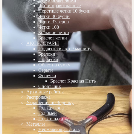
Деревянные четки
Четки православные
Перстные четки 10 бусин
Четки 30 бусин
Четки 33 зерна
Четки 108
Большие четки
Браслет четки
АКСЕССУАРЫ
Подвеска в авто / машину
Брелоки
Подвески
Обвес на сумку
Серьги
Фенечка
Браслет Красная Нить
Спорт шик
Архивные работы
Распродажа
Украшения по Зодиаку
Год Дракона
Год Змеи
Год Лошади
Металлы
Нержавеющая сталь