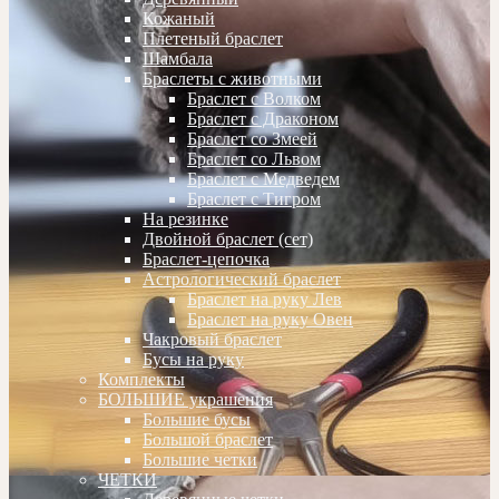
Кожаный
Плетеный браслет
Шамбала
Браслеты с животными
Браслет с Волком
Браслет с Драконом
Браслет со Змеей
Браслет со Львом
Браслет с Медведем
Браслет с Тигром
На резинке
Двойной браслет (сет)
Браслет-цепочка
Астрологический браслет
Браслет на руку Лев
Браслет на руку Овен
Чакровый браслет
Бусы на руку
Комплекты
БОЛЬШИЕ украшения
Большие бусы
Большой браслет
Большие четки
ЧЕТКИ