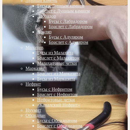
Лунный камень
Бусы с Лунным камнем
Браслет с Лунным камнем
Лабрадор
Бусы с Лабрадором
Браслет с Лабрадором
Адуляр
Бусы с Адуляром
Браслет с Адуляром
Малахит
Бусы из Малахита
Браслет с Малахитом
Малахитовые четки
Марказит
Браслет из Марказита
Бусы из Марказита
Нефрит
Бусы с Нефритом
Браслет с Нефритом
Нефритовые четки
«Канадский Нефрит»
Нуумит
Обсидиан
Бусы с Обсидианом
Браслет с Обсидианом