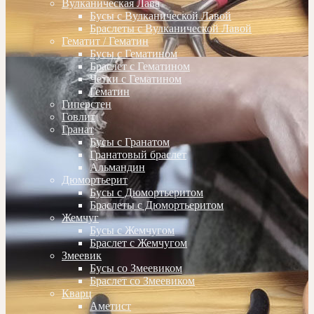
Вулканическая Лава
Бусы с Вулканической Лавой
Браслеты с Вулканической Лавой
Гематит / Гематин
Бусы с Гематином
Браслет с Гематином
Четки с Гематином
Гематин
Гиперстен
Говлит
Гранат
Бусы с Гранатом
Гранатовый браслет
Альмандин
Дюмортьерит
Бусы с Дюмортьеритом
Браслеты с Дюмортьеритом
Жемчуг
Бусы с Жемчугом
Браслет с Жемчугом
Змеевик
Бусы со Змеевиком
Браслет со Змеевиком
Кварц
Аметист