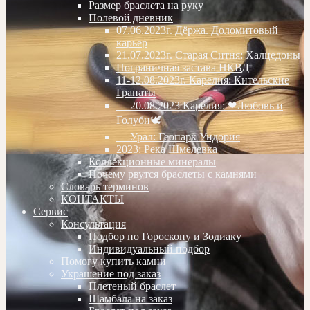
Размер браслета на руку
Полевой дневник
07.06.2023г. Дёржа. Доломитовый
карьер
21.07.2023г. Старая Ситня: Халцедоны
Пограничная застава НКВД
11-12.08.2023г. Карелия: Кительские
Гранаты
— 20.08.2023 Карелия: ❤Любовь и
Голуби🕊
— Урал: Геопарк Ундория
2023: Река Шмелевка
Коллекционные минералы
Почему рвутся браслеты с камнями
Словарь терминов
КОНТАКТЫ
Сервис
Консультация
Подбор по Гороскопу и Зодиаку
Индивидуальный подбор
Помогу купить камни
Украшение под заказ
Плетеный браслет
Шамбала на заказ