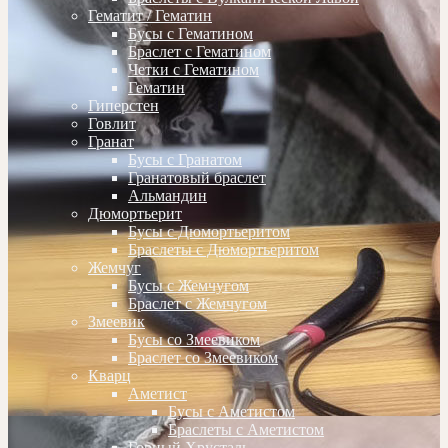
Гематит / Гематин
Бусы с Гематином
Браслет с Гематином
Четки с Гематином
Гематин
Гиперстен
Говлит
Гранат
Бусы с Гранатом
Гранатовый браслет
Альмандин
Дюмортьерит
Бусы с Дюмортьеритом
Браслеты с Дюмортьеритом
Жемчуг
Бусы с Жемчугом
Браслет с Жемчугом
Змеевик
Бусы со Змеевиком
Браслет со Змеевиком
Кварц
Аметист
Бусы с Аметистом
Браслеты с Аметистом
Горный Хрусталь