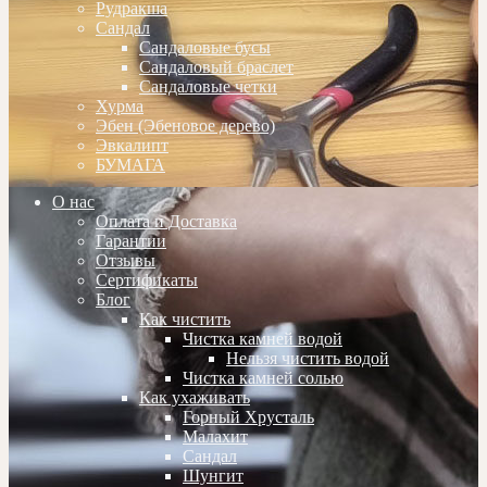
Рудракша
Сандал
Сандаловые бусы
Сандаловый браслет
Сандаловые четки
Хурма
Эбен (Эбеновое дерево)
Эвкалипт
БУМАГА
О нас
Оплата и Доставка
Гарантии
Отзывы
Сертификаты
Блог
Как чистить
Чистка камней водой
Нельзя чистить водой
Чистка камней солью
Как ухаживать
Горный Хрусталь
Малахит
Сандал
Шунгит