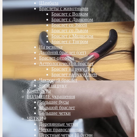
Шамбала
Браслеты с животными
Браслет с Волком
Браслет с Драконом
Браслет со Змеей
Браслет со Львом
Браслет с Медведем
Браслет с Тигром
На резинке
Двойной браслет (сет)
Браслет-цепочка
Астрологический браслет
Браслет на руку Лев
Браслет на руку Овен
Чакровый браслет
Бусы на руку
Комплекты
БОЛЬШИЕ украшения
Большие бусы
Большой браслет
Большие четки
ЧЕТКИ
Деревянные четки
Четки православные
Перстные четки 10 бусин