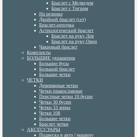
Браслет с Медведем
Браслет с Тигром
На резинке
Двойной браслет (сет)
Браслет-цепочка
Астрологический браслет
Браслет на руку Лев
Браслет на руку Овен
Чакровый браслет
Комплекты
БОЛЬШИЕ украшения
Большие бусы
Большой браслет
Большие четки
ЧЕТКИ
Деревянные четки
Четки православные
Перстные четки 10 бусин
Четки 30 бусин
Четки 33 зерна
Четки 108
Большие четки
Браслет четки
АКСЕССУАРЫ
Подвеска в авто / машину