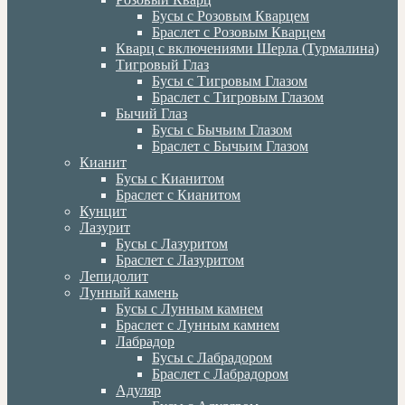
Бусы с Розовым Кварцем
Браслет с Розовым Кварцем
Кварц с включениями Шерла (Турмалина)
Тигровый Глаз
Бусы с Тигровым Глазом
Браслет с Тигровым Глазом
Бычий Глаз
Бусы с Бычьим Глазом
Браслет с Бычьим Глазом
Кианит
Бусы с Кианитом
Браслет с Кианитом
Кунцит
Лазурит
Бусы с Лазуритом
Браслет с Лазуритом
Лепидолит
Лунный камень
Бусы с Лунным камнем
Браслет с Лунным камнем
Лабрадор
Бусы с Лабрадором
Браслет с Лабрадором
Адуляр