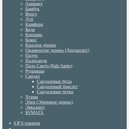
Амарант
Бамбук
Венге
Дуб
Камфора
Кедр
Кипарис
Кокос
Красное дерево
Окаменелое дерево (Дендролит)
Падук
Палисандр
Пало Санто (Palo Santo)
Рудракша
Сандал
Сандаловые бусы
Сандаловый браслет
Сандаловые четки
Хурма
Эбен (Эбеновое дерево)
Эвкалипт
БУМАГА
0
₽
0 товаров