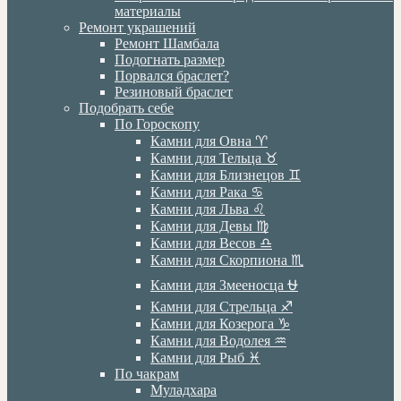
материалы
Ремонт украшений
Ремонт Шамбала
Подогнать размер
Порвался браслет?
Резиновый браслет
Подобрать себе
По Гороскопу
Камни для Овна ♈️
Камни для Тельца ♉️
Камни для Близнецов ♊️
Камни для Рака ♋️
Камни для Льва ♌️
Камни для Девы ♍️
Камни для Весов ♎️
Камни для Скорпиона ♏️
Камни для Змееносца ⛎
Камни для Стрельца ♐️
Камни для Козерога ♑️
Камни для Водолея ♒️
Камни для Рыб ♓️
По чакрам
Муладхара