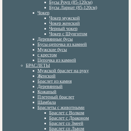
Бусы Роуп (85-120см)
Бусы Лариат (85-120см)
Чокер
Чокер мужской
Чокер женский
Черный чокер
Чокер с Шунгитом
Деревянные бусы
Бусы-цепочка из камней
Мужские бусы
с крестом
Цепочка из камней
БРАСЛЕТЫ
Мужской браслет на руку
Женский
Браслет из камня
Деревянный
Кожаный
Плетеный браслет
Шамбала
Браслеты с животными
Браслет с Волком
Браслет с Драконом
Браслет со Змеей
Браслет со Львом