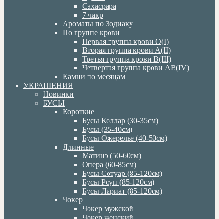
Сахасрара
7 чакр
Ароматы по Зодиаку
По группе крови
Первая группа крови О(I)
Вторая группа крови А(II)
Третья группа крови В(III)
Четвертая группа крови АВ(IV)
Камни по месяцам
УКРАШЕНИЯ
Новинки
БУСЫ
Короткие
Бусы Коллар (30-35см)
Бусы (35-40см)
Бусы Ожерелье (40-50см)
Длинные
Матинэ (50-60см)
Опера (60-85см)
Бусы Сотуар (85-120см)
Бусы Роуп (85-120см)
Бусы Лариат (85-120см)
Чокер
Чокер мужской
Чокер женский