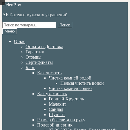
Перейти
Перейти
HelenBox
к
к
ART-ателье мужских украшений
навигации
содержимому
Искать:
Поиск
Меню
О нас
Оплата и Доставка
Гарантии
Отзывы
Сертификаты
Блог
Как чистить
Чистка камней водой
Нельзя чистить водой
Чистка камней солью
Как ухаживать
Горный Хрусталь
Малахит
Сандал
Шунгит
Размер браслета на руку
Полевой дневник