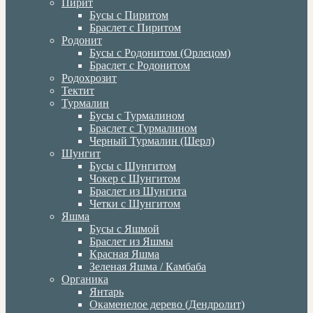
Пирит
Бусы с Пиритом
Браслет с Пиритом
Родонит
Бусы с Родонитом (Орлецом)
Браслет с Родонитом
Родохрозит
Тектит
Турмалин
Бусы с Турмалином
Браслет с Турмалином
Черный Турмалин (Шерл)
Шунгит
Бусы с Шунгитом
Чокер с Шунгитом
Браслет из Шунгита
Четки с Шунгитом
Яшма
Бусы с Яшмой
Браслет из Яшмы
Красная Яшма
Зеленая Яшма / Камбаба
Органика
Янтарь
Окаменелое дерево (Дендролит)