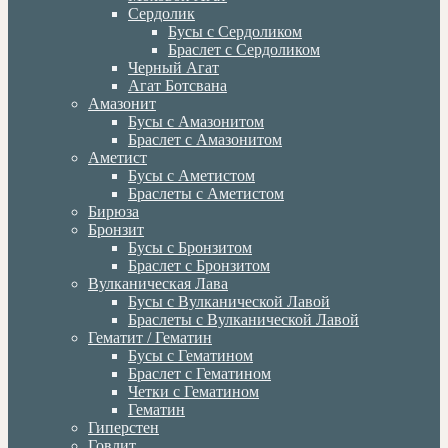
Сердолик
Бусы с Сердоликом
Браслет с Сердоликом
Черный Агат
Агат Ботсвана
Амазонит
Бусы с Амазонитом
Браслет с Амазонитом
Аметист
Бусы с Аметистом
Браслеты с Аметистом
Бирюза
Бронзит
Бусы с Бронзитом
Браслет с Бронзитом
Вулканическая Лава
Бусы с Вулканической Лавой
Браслеты с Вулканической Лавой
Гематит / Гематин
Бусы с Гематином
Браслет с Гематином
Четки с Гематином
Гематин
Гиперстен
Говлит