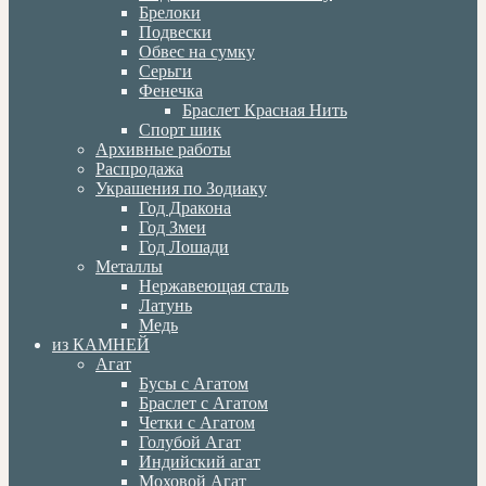
Брелоки
Подвески
Обвес на сумку
Серьги
Фенечка
Браслет Красная Нить
Спорт шик
Архивные работы
Распродажа
Украшения по Зодиаку
Год Дракона
Год Змеи
Год Лошади
Металлы
Нержавеющая сталь
Латунь
Медь
из КАМНЕЙ
Агат
Бусы с Агатом
Браслет с Агатом
Четки с Агатом
Голубой Агат
Индийский агат
Моховой Агат