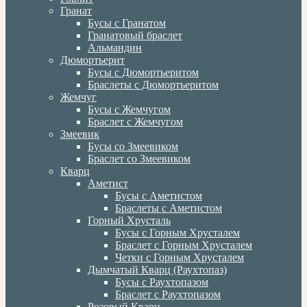
Гранат
Бусы с Гранатом
Гранатовый браслет
Альмандин
Дюмортьерит
Бусы с Дюмортьеритом
Браслеты с Дюмортьеритом
Жемчуг
Бусы с Жемчугом
Браслет с Жемчугом
Змеевик
Бусы со Змеевиком
Браслет со Змеевиком
Кварц
Аметист
Бусы с Аметистом
Браслеты с Аметистом
Горный Хрусталь
Бусы с Горным Хрусталем
Браслет с Горным Хрусталем
Четки с Горным Хрусталем
Дымчатый Кварц (Раухтопаз)
Бусы с Раухтопазом
Браслет с Раухтопазом
Розовый Кварц