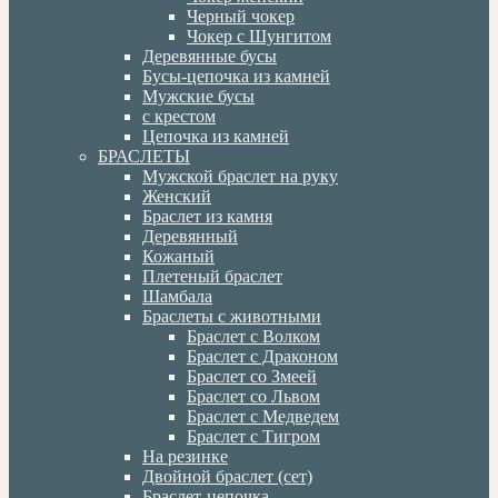
Черный чокер
Чокер с Шунгитом
Деревянные бусы
Бусы-цепочка из камней
Мужские бусы
с крестом
Цепочка из камней
БРАСЛЕТЫ
Мужской браслет на руку
Женский
Браслет из камня
Деревянный
Кожаный
Плетеный браслет
Шамбала
Браслеты с животными
Браслет с Волком
Браслет с Драконом
Браслет со Змеей
Браслет со Львом
Браслет с Медведем
Браслет с Тигром
На резинке
Двойной браслет (сет)
Браслет-цепочка