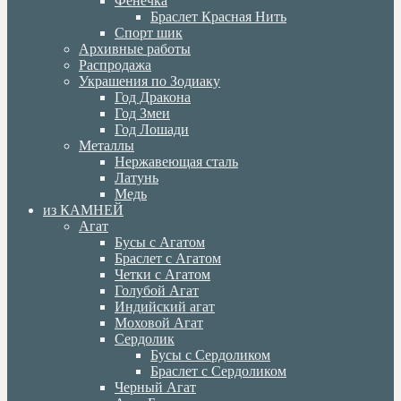
Фенечка
Браслет Красная Нить
Спорт шик
Архивные работы
Распродажа
Украшения по Зодиаку
Год Дракона
Год Змеи
Год Лошади
Металлы
Нержавеющая сталь
Латунь
Медь
из КАМНЕЙ
Агат
Бусы с Агатом
Браслет с Агатом
Четки с Агатом
Голубой Агат
Индийский агат
Моховой Агат
Сердолик
Бусы с Сердоликом
Браслет с Сердоликом
Черный Агат