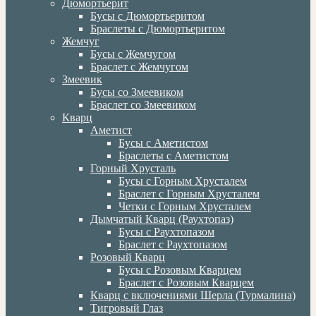
Дюмортьерит
Бусы с Дюмортьеритом
Браслеты с Дюмортьеритом
Жемчуг
Бусы с Жемчугом
Браслет с Жемчугом
Змеевик
Бусы со Змеевиком
Браслет со Змеевиком
Кварц
Аметист
Бусы с Аметистом
Браслеты с Аметистом
Горный Хрусталь
Бусы с Горным Хрусталем
Браслет с Горным Хрусталем
Четки с Горным Хрусталем
Дымчатый Кварц (Раухтопаз)
Бусы с Раухтопазом
Браслет с Раухтопазом
Розовый Кварц
Бусы с Розовым Кварцем
Браслет с Розовым Кварцем
Кварц с включениями Шерла (Турмалина)
Тигровый Глаз