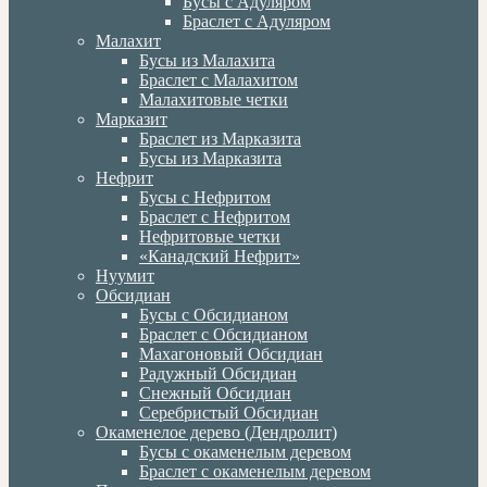
Бусы с Адуляром
Браслет с Адуляром
Малахит
Бусы из Малахита
Браслет с Малахитом
Малахитовые четки
Марказит
Браслет из Марказита
Бусы из Марказита
Нефрит
Бусы с Нефритом
Браслет с Нефритом
Нефритовые четки
«Канадский Нефрит»
Нуумит
Обсидиан
Бусы с Обсидианом
Браслет с Обсидианом
Махагоновый Обсидиан
Радужный Обсидиан
Снежный Обсидиан
Серебристый Обсидиан
Окаменелое дерево (Дендролит)
Бусы с окаменелым деревом
Браслет с окаменелым деревом