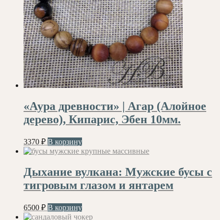
«Аура древности» | Агар (Алойное
дерево), Кипарис, Эбен 10мм.
3370
₽
В корзину
Дыхание вулкана: Мужские бусы с
тигровым глазом и янтарем
6500
₽
В корзину