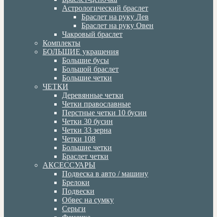
Астрологический браслет
Браслет на руку Лев
Браслет на руку Овен
Чакровый браслет
Комплекты
БОЛЬШИЕ украшения
Большие бусы
Большой браслет
Большие четки
ЧЕТКИ
Деревянные четки
Четки православные
Перстные четки 10 бусин
Четки 30 бусин
Четки 33 зерна
Четки 108
Большие четки
Браслет четки
АКСЕССУАРЫ
Подвеска в авто / машину
Брелоки
Подвески
Обвес на сумку
Серьги