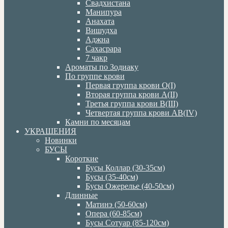
Свадхистана
Манипура
Анахата
Вишудха
Аджна
Сахасрара
7 чакр
Ароматы по Зодиаку
По группе крови
Первая группа крови О(I)
Вторая группа крови А(II)
Третья группа крови В(III)
Четвертая группа крови АВ(IV)
Камни по месяцам
УКРАШЕНИЯ
Новинки
БУСЫ
Короткие
Бусы Коллар (30-35см)
Бусы (35-40см)
Бусы Ожерелье (40-50см)
Длинные
Матинэ (50-60см)
Опера (60-85см)
Бусы Сотуар (85-120см)