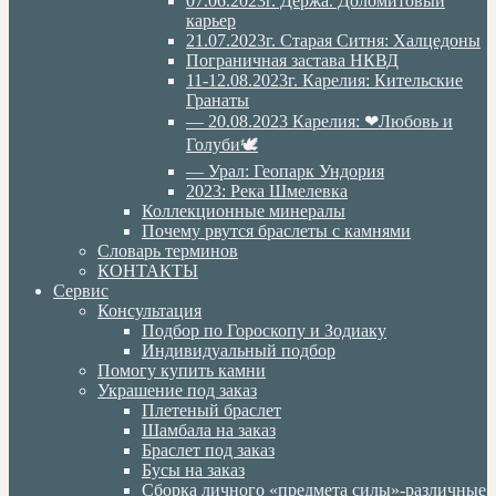
07.06.2023г. Дёржа. Доломитовый
карьер
21.07.2023г. Старая Ситня: Халцедоны
Пограничная застава НКВД
11-12.08.2023г. Карелия: Кительские
Гранаты
— 20.08.2023 Карелия: ❤Любовь и
Голуби🕊
— Урал: Геопарк Ундория
2023: Река Шмелевка
Коллекционные минералы
Почему рвутся браслеты с камнями
Словарь терминов
КОНТАКТЫ
Сервис
Консультация
Подбор по Гороскопу и Зодиаку
Индивидуальный подбор
Помогу купить камни
Украшение под заказ
Плетеный браслет
Шамбала на заказ
Браслет под заказ
Бусы на заказ
Сборка личного «предмета силы»-различные