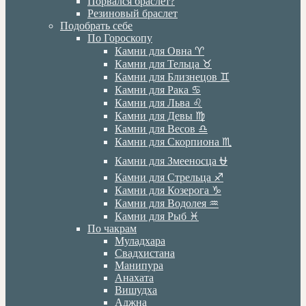
Порвался браслет?
Резиновый браслет
Подобрать себе
По Гороскопу
Камни для Овна ♈️
Камни для Тельца ♉️
Камни для Близнецов ♊️
Камни для Рака ♋️
Камни для Льва ♌️
Камни для Девы ♍️
Камни для Весов ♎️
Камни для Скорпиона ♏️
Камни для Змееносца ⛎
Камни для Стрельца ♐️
Камни для Козерога ♑️
Камни для Водолея ♒️
Камни для Рыб ♓️
По чакрам
Муладхара
Свадхистана
Манипура
Анахата
Вишудха
Аджна