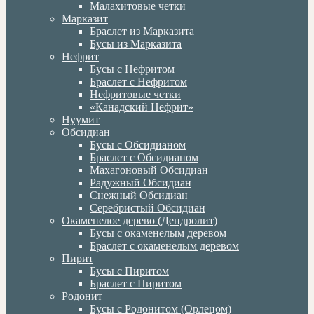
Малахитовые четки
Марказит
Браслет из Марказита
Бусы из Марказита
Нефрит
Бусы с Нефритом
Браслет с Нефритом
Нефритовые четки
«Канадский Нефрит»
Нуумит
Обсидиан
Бусы с Обсидианом
Браслет с Обсидианом
Махагоновый Обсидиан
Радужный Обсидиан
Снежный Обсидиан
Серебристый Обсидиан
Окаменелое дерево (Дендролит)
Бусы с окаменелым деревом
Браслет с окаменелым деревом
Пирит
Бусы с Пиритом
Браслет с Пиритом
Родонит
Бусы с Родонитом (Орлецом)