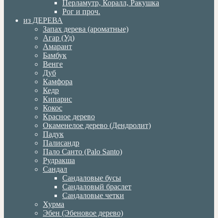
Перламутр, Коралл, Ракушка
Рог и проч.
из ДЕРЕВА
Запах дерева (ароматные)
Агар (Уд)
Амарант
Бамбук
Венге
Дуб
Камфора
Кедр
Кипарис
Кокос
Красное дерево
Окаменелое дерево (Дендролит)
Падук
Палисандр
Пало Санто (Palo Santo)
Рудракша
Сандал
Сандаловые бусы
Сандаловый браслет
Сандаловые четки
Хурма
Эбен (Эбеновое дерево)