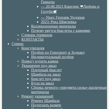
Гранаты
— 20.08.2023 Карелия: ❤Любовь и
Голуби🕊
— Урал: Геопарк Ундория
2023: Река Шмелевка
Коллекционные минералы
Почему рвутся браслеты с камнями
Словарь терминов
КОНТАКТЫ
Сервис
Консультация
Подбор по Гороскопу и Зодиаку
Индивидуальный подбор
Помогу купить камни
Украшение под заказ
Плетеный браслет
Шамбала на заказ
Браслет под заказ
Бусы на заказ
Сборка личного «предмета силы»-различные
материалы
Ремонт украшений
Ремонт Шамбала
Подогнать размер