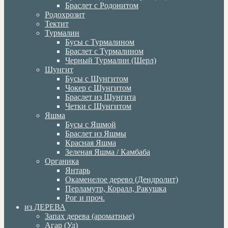
Браслет с Родонитом
Родохрозит
Тектит
Турмалин
Бусы с Турмалином
Браслет с Турмалином
Черный Турмалин (Шерл)
Шунгит
Бусы с Шунгитом
Чокер с Шунгитом
Браслет из Шунгита
Четки с Шунгитом
Яшма
Бусы с Яшмой
Браслет из Яшмы
Красная Яшма
Зеленая Яшма / Камбаба
Органика
Янтарь
Окаменелое дерево (Дендролит)
Перламутр, Коралл, Ракушка
Рог и проч.
из ДЕРЕВА
Запах дерева (ароматные)
Агар (Уд)