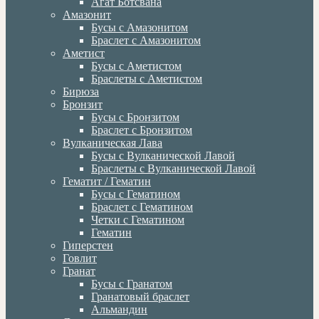
Агат Ботсвана
Амазонит
Бусы с Амазонитом
Браслет с Амазонитом
Аметист
Бусы с Аметистом
Браслеты с Аметистом
Бирюза
Бронзит
Бусы с Бронзитом
Браслет с Бронзитом
Вулканическая Лава
Бусы с Вулканической Лавой
Браслеты с Вулканической Лавой
Гематит / Гематин
Бусы с Гематином
Браслет с Гематином
Четки с Гематином
Гематин
Гиперстен
Говлит
Гранат
Бусы с Гранатом
Гранатовый браслет
Альмандин