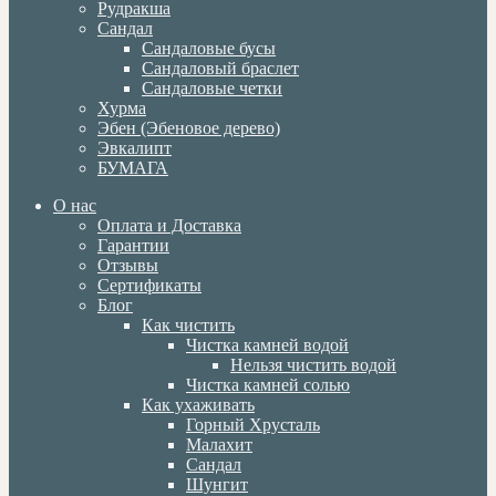
Рудракша
Сандал
Сандаловые бусы
Сандаловый браслет
Сандаловые четки
Хурма
Эбен (Эбеновое дерево)
Эвкалипт
БУМАГА
О нас
Оплата и Доставка
Гарантии
Отзывы
Сертификаты
Блог
Как чистить
Чистка камней водой
Нельзя чистить водой
Чистка камней солью
Как ухаживать
Горный Хрусталь
Малахит
Сандал
Шунгит