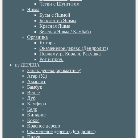
Четки с Шунгитом
Яшма
Бусы с Яшмой
Браслет из Яшмы
Красная Яшма
Зеленая Яшма / Камбаба
Органика
Янтарь
Окаменелое дерево (Дендролит)
Перламутр, Коралл, Ракушка
Рог и проч.
из ДЕРЕВА
Запах дерева (ароматные)
Агар (Уд)
Амарант
Бамбук
Венге
Дуб
Камфора
Кедр
Кипарис
Кокос
Красное дерево
Окаменелое дерево (Дендролит)
Падук