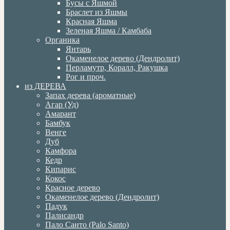
Бусы с Яшмой
Браслет из Яшмы
Красная Яшма
Зеленая Яшма / Камбаба
Органика
Янтарь
Окаменелое дерево (Дендролит)
Перламутр, Коралл, Ракушка
Рог и проч.
из ДЕРЕВА
Запах дерева (ароматные)
Агар (Уд)
Амарант
Бамбук
Венге
Дуб
Камфора
Кедр
Кипарис
Кокос
Красное дерево
Окаменелое дерево (Дендролит)
Падук
Палисандр
Пало Санто (Palo Santo)