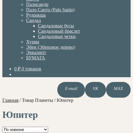
Палисандр
Пало Санто (Palo Santo)
Рудракша
Сандал
Сандаловые бусы
Сандаловый браслет
Сандаловые четки
Хурма
Эбен (Эбеновое дерево)
Эвкалипт
БУМАГА
0
₽
0 товаров
E-mail
VK
MAX
Главная
/
Товар Планеты
/
Юпитер
Юпитер