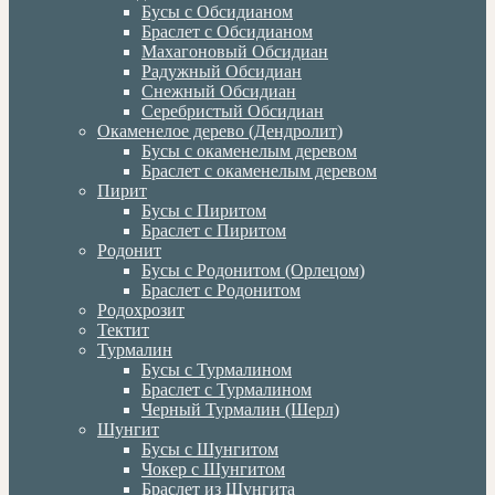
Бусы с Обсидианом
Браслет с Обсидианом
Махагоновый Обсидиан
Радужный Обсидиан
Снежный Обсидиан
Серебристый Обсидиан
Окаменелое дерево (Дендролит)
Бусы с окаменелым деревом
Браслет с окаменелым деревом
Пирит
Бусы с Пиритом
Браслет с Пиритом
Родонит
Бусы с Родонитом (Орлецом)
Браслет с Родонитом
Родохрозит
Тектит
Турмалин
Бусы с Турмалином
Браслет с Турмалином
Черный Турмалин (Шерл)
Шунгит
Бусы с Шунгитом
Чокер с Шунгитом
Браслет из Шунгита