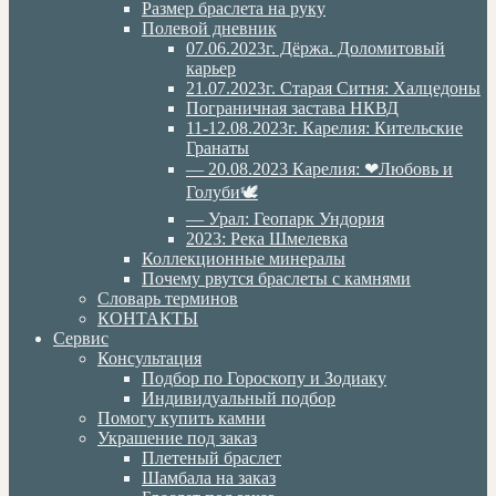
Размер браслета на руку
Полевой дневник
07.06.2023г. Дёржа. Доломитовый
карьер
21.07.2023г. Старая Ситня: Халцедоны
Пограничная застава НКВД
11-12.08.2023г. Карелия: Кительские
Гранаты
— 20.08.2023 Карелия: ❤Любовь и
Голуби🕊
— Урал: Геопарк Ундория
2023: Река Шмелевка
Коллекционные минералы
Почему рвутся браслеты с камнями
Словарь терминов
КОНТАКТЫ
Сервис
Консультация
Подбор по Гороскопу и Зодиаку
Индивидуальный подбор
Помогу купить камни
Украшение под заказ
Плетеный браслет
Шамбала на заказ