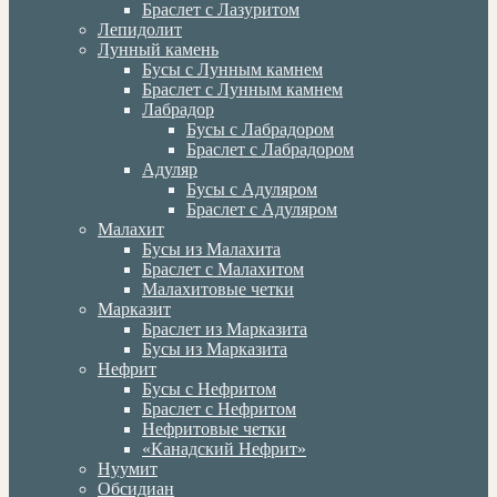
Браслет с Лазуритом
Лепидолит
Лунный камень
Бусы с Лунным камнем
Браслет с Лунным камнем
Лабрадор
Бусы с Лабрадором
Браслет с Лабрадором
Адуляр
Бусы с Адуляром
Браслет с Адуляром
Малахит
Бусы из Малахита
Браслет с Малахитом
Малахитовые четки
Марказит
Браслет из Марказита
Бусы из Марказита
Нефрит
Бусы с Нефритом
Браслет с Нефритом
Нефритовые четки
«Канадский Нефрит»
Нуумит
Обсидиан