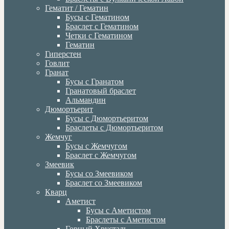
Гематит / Гематин
Бусы с Гематином
Браслет с Гематином
Четки с Гематином
Гематин
Гиперстен
Говлит
Гранат
Бусы с Гранатом
Гранатовый браслет
Альмандин
Дюмортьерит
Бусы с Дюмортьеритом
Браслеты с Дюмортьеритом
Жемчуг
Бусы с Жемчугом
Браслет с Жемчугом
Змеевик
Бусы со Змеевиком
Браслет со Змеевиком
Кварц
Аметист
Бусы с Аметистом
Браслеты с Аметистом
Горный Хрусталь