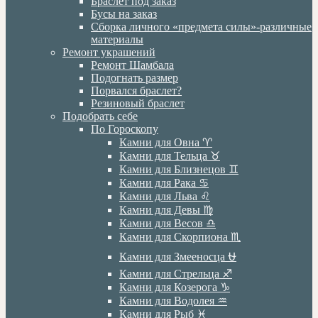
Браслет под заказ
Бусы на заказ
Сборка личного «предмета силы»-различные
материалы
Ремонт украшений
Ремонт Шамбала
Подогнать размер
Порвался браслет?
Резиновый браслет
Подобрать себе
По Гороскопу
Камни для Овна ♈️
Камни для Тельца ♉️
Камни для Близнецов ♊️
Камни для Рака ♋️
Камни для Льва ♌️
Камни для Девы ♍️
Камни для Весов ♎️
Камни для Скорпиона ♏️
Камни для Змееносца ⛎
Камни для Стрельца ♐️
Камни для Козерога ♑️
Камни для Водолея ♒️
Камни для Рыб ♓️