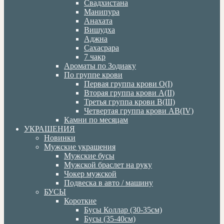
Свадхистана
Манипура
Анахата
Вишудха
Аджна
Сахасрара
7 чакр
Ароматы по Зодиаку
По группе крови
Первая группа крови О(I)
Вторая группа крови А(II)
Третья группа крови В(III)
Четвертая группа крови АВ(IV)
Камни по месяцам
УКРАШЕНИЯ
Новинки
Мужские украшения
Мужские бусы
Мужской браслет на руку
Чокер мужской
Подвеска в авто / машину
БУСЫ
Короткие
Бусы Коллар (30-35см)
Бусы (35-40см)