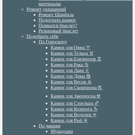
материалы
Ремонт украшений
Ремонт Шамбала
Подогнать размер
Порвался браслет?
Резиновый браслет
Подобрать себе
По Гороскопу
Камни для Овна ♈️
Камни для Тельца ♉️
Камни для Близнецов ♊️
Камни для Рака ♋️
Камни для Льва ♌️
Камни для Девы ♍️
Камни для Весов ♎️
Камни для Скорпиона ♏️
Камни для Змееносца ⛎
Камни для Стрельца ♐️
Камни для Козерога ♑️
Камни для Водолея ♒️
Камни для Рыб ♓️
По чакрам
Муладхара