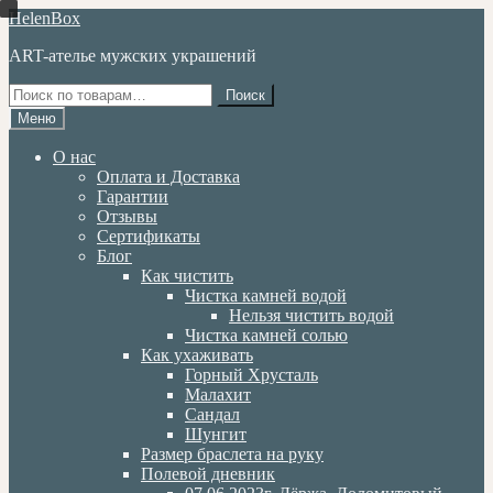
Перейти
Перейти
HelenBox
к
к
ART-ателье мужских украшений
навигации
содержимому
Искать:
Поиск
Меню
О нас
Оплата и Доставка
Гарантии
Отзывы
Сертификаты
Блог
Как чистить
Чистка камней водой
Нельзя чистить водой
Чистка камней солью
Как ухаживать
Горный Хрусталь
Малахит
Сандал
Шунгит
Размер браслета на руку
Полевой дневник