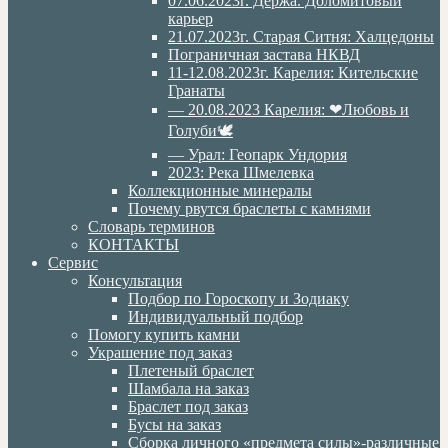
07.06.2023г. Дёржа. Доломитовый
карьер
21.07.2023г. Старая Ситня: Халцедоны
Пограничная застава НКВД
11-12.08.2023г. Карелия: Кительские
Гранаты
— 20.08.2023 Карелия: ❤Любовь и
Голуби🕊
— Урал: Геопарк Ундория
2023: Река Шмелевка
Коллекционные минералы
Почему рвутся браслеты с камнями
Словарь терминов
КОНТАКТЫ
Сервис
Консультация
Подбор по Гороскопу и Зодиаку
Индивидуальный подбор
Помогу купить камни
Украшение под заказ
Плетеный браслет
Шамбала на заказ
Браслет под заказ
Бусы на заказ
Сборка личного «предмета силы»-различные