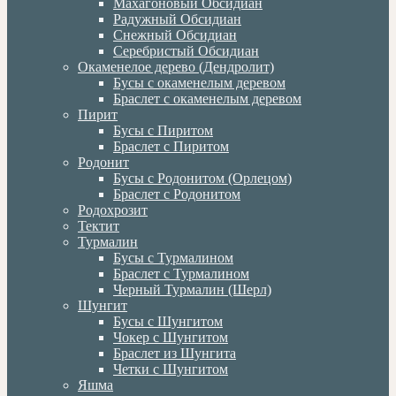
Махагоновый Обсидиан
Радужный Обсидиан
Снежный Обсидиан
Серебристый Обсидиан
Окаменелое дерево (Дендролит)
Бусы с окаменелым деревом
Браслет с окаменелым деревом
Пирит
Бусы с Пиритом
Браслет с Пиритом
Родонит
Бусы с Родонитом (Орлецом)
Браслет с Родонитом
Родохрозит
Тектит
Турмалин
Бусы с Турмалином
Браслет с Турмалином
Черный Турмалин (Шерл)
Шунгит
Бусы с Шунгитом
Чокер с Шунгитом
Браслет из Шунгита
Четки с Шунгитом
Яшма