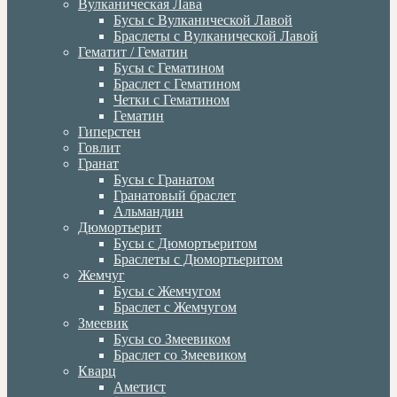
Вулканическая Лава
Бусы с Вулканической Лавой
Браслеты с Вулканической Лавой
Гематит / Гематин
Бусы с Гематином
Браслет с Гематином
Четки с Гематином
Гематин
Гиперстен
Говлит
Гранат
Бусы с Гранатом
Гранатовый браслет
Альмандин
Дюмортьерит
Бусы с Дюмортьеритом
Браслеты с Дюмортьеритом
Жемчуг
Бусы с Жемчугом
Браслет с Жемчугом
Змеевик
Бусы со Змеевиком
Браслет со Змеевиком
Кварц
Аметист