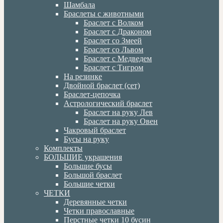
Шамбала
Браслеты с животными
Браслет с Волком
Браслет с Драконом
Браслет со Змеей
Браслет со Львом
Браслет с Медведем
Браслет с Тигром
На резинке
Двойной браслет (сет)
Браслет-цепочка
Астрологический браслет
Браслет на руку Лев
Браслет на руку Овен
Чакровый браслет
Бусы на руку
Комплекты
БОЛЬШИЕ украшения
Большие бусы
Большой браслет
Большие четки
ЧЕТКИ
Деревянные четки
Четки православные
Перстные четки 10 бусин