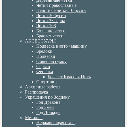
Деревянные четки
Четки православные
Перстные четки 10 бусин
Четки 30 бусин
Четки 33 зерна
Четки 108
Большие четки
Браслет четки
АКСЕССУАРЫ
Подвеска в авто / машину
Брелоки
Подвески
Обвес на сумку
Серьги
Фенечка
Браслет Красная Нить
Спорт шик
Архивные работы
Распродажа
Украшения по Зодиаку
Год Дракона
Год Змеи
Год Лошади
Металлы
Нержавеющая сталь