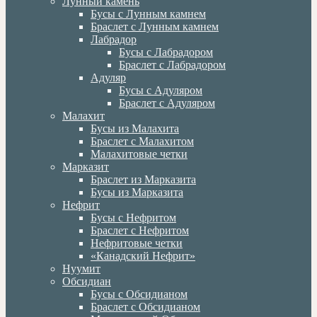
Лунный камень
Бусы с Лунным камнем
Браслет с Лунным камнем
Лабрадор
Бусы с Лабрадором
Браслет с Лабрадором
Адуляр
Бусы с Адуляром
Браслет с Адуляром
Малахит
Бусы из Малахита
Браслет с Малахитом
Малахитовые четки
Марказит
Браслет из Марказита
Бусы из Марказита
Нефрит
Бусы с Нефритом
Браслет с Нефритом
Нефритовые четки
«Канадский Нефрит»
Нуумит
Обсидиан
Бусы с Обсидианом
Браслет с Обсидианом