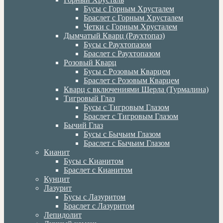
Бусы с Горным Хрусталем
Браслет с Горным Хрусталем
Четки с Горным Хрусталем
Дымчатый Кварц (Раухтопаз)
Бусы с Раухтопазом
Браслет с Раухтопазом
Розовый Кварц
Бусы с Розовым Кварцем
Браслет с Розовым Кварцем
Кварц с включениями Шерла (Турмалина)
Тигровый Глаз
Бусы с Тигровым Глазом
Браслет с Тигровым Глазом
Бычий Глаз
Бусы с Бычьим Глазом
Браслет с Бычьим Глазом
Кианит
Бусы с Кианитом
Браслет с Кианитом
Кунцит
Лазурит
Бусы с Лазуритом
Браслет с Лазуритом
Лепидолит