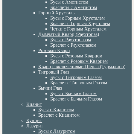
Бусы с Аметистом
Браслеты с Аметистом
Горный Хрусталь
Бусы с Горным Хрусталем
Браслет с Горным Хрусталем
Четки с Горным Хрусталем
Дымчатый Кварц (Раухтопаз)
Бусы с Раухтопазом
Браслет с Раухтопазом
Розовый Кварц
Бусы с Розовым Кварцем
Браслет с Розовым Кварцем
Кварц с включениями Шерла (Турмалина)
Тигровый Глаз
Бусы с Тигровым Глазом
Браслет с Тигровым Глазом
Бычий Глаз
Бусы с Бычьим Глазом
Браслет с Бычьим Глазом
Кианит
Бусы с Кианитом
Браслет с Кианитом
Кунцит
Лазурит
Бусы с Лазуритом