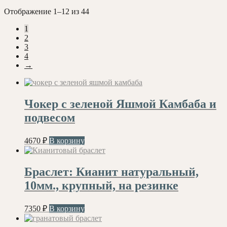
Сортировка:
Отображение 1–12 из 44
самые
1
недавние
2
3
4
→
Чокер с зеленой Яшмой Камбаба и
подвесом
4670
₽
В корзину
Браслет: Кианит натуральный,
10мм., крупный, на резинке
7350
₽
В корзину