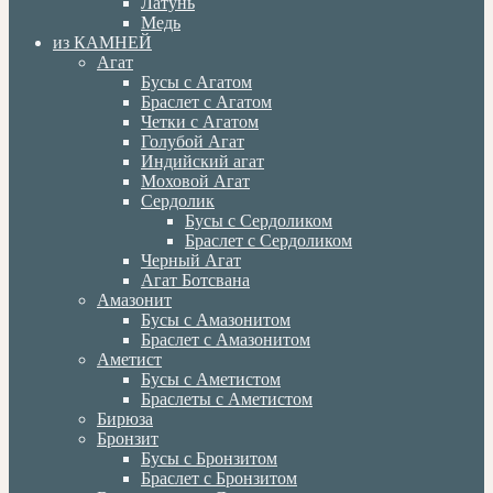
Латунь
Медь
из КАМНЕЙ
Агат
Бусы с Агатом
Браслет с Агатом
Четки с Агатом
Голубой Агат
Индийский агат
Моховой Агат
Сердолик
Бусы с Сердоликом
Браслет с Сердоликом
Черный Агат
Агат Ботсвана
Амазонит
Бусы с Амазонитом
Браслет с Амазонитом
Аметист
Бусы с Аметистом
Браслеты с Аметистом
Бирюза
Бронзит
Бусы с Бронзитом
Браслет с Бронзитом