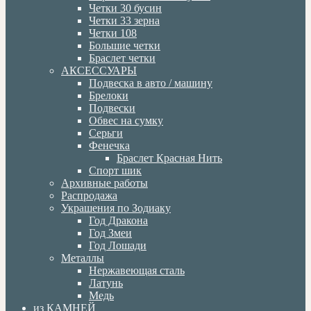
Четки 30 бусин
Четки 33 зерна
Четки 108
Большие четки
Браслет четки
АКСЕССУАРЫ
Подвеска в авто / машину
Брелоки
Подвески
Обвес на сумку
Серьги
Фенечка
Браслет Красная Нить
Спорт шик
Архивные работы
Распродажа
Украшения по Зодиаку
Год Дракона
Год Змеи
Год Лошади
Металлы
Нержавеющая сталь
Латунь
Медь
из КАМНЕЙ