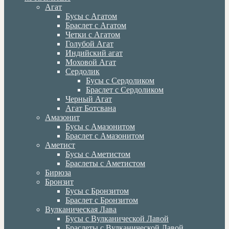
Агат
Бусы с Агатом
Браслет с Агатом
Четки с Агатом
Голубой Агат
Индийский агат
Моховой Агат
Сердолик
Бусы с Сердоликом
Браслет с Сердоликом
Черный Агат
Агат Ботсвана
Амазонит
Бусы с Амазонитом
Браслет с Амазонитом
Аметист
Бусы с Аметистом
Браслеты с Аметистом
Бирюза
Бронзит
Бусы с Бронзитом
Браслет с Бронзитом
Вулканическая Лава
Бусы с Вулканической Лавой
Браслеты с Вулканической Лавой