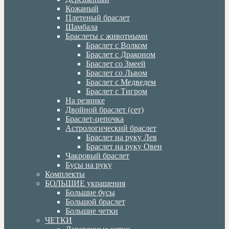
Кожаный
Плетеный браслет
Шамбала
Браслеты с животными
Браслет с Волком
Браслет с Драконом
Браслет со Змеей
Браслет со Львом
Браслет с Медведем
Браслет с Тигром
На резинке
Двойной браслет (сет)
Браслет-цепочка
Астрологический браслет
Браслет на руку Лев
Браслет на руку Овен
Чакровый браслет
Бусы на руку
Комплекты
БОЛЬШИЕ украшения
Большие бусы
Большой браслет
Большие четки
ЧЕТКИ