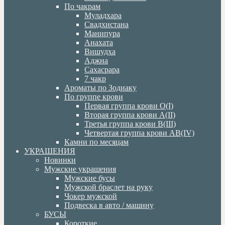
По чакрам
Муладхара
Свадхистана
Манипура
Анахата
Вишудха
Аджна
Сахасрара
7 чакр
Ароматы по Зодиаку
По группе крови
Первая группа крови О(I)
Вторая группа крови А(II)
Третья группа крови В(III)
Четвертая группа крови АВ(IV)
Камни по месяцам
УКРАШЕНИЯ
Новинки
Мужские украшения
Мужские бусы
Мужской браслет на руку
Чокер мужской
Подвеска в авто / машину
БУСЫ
Короткие