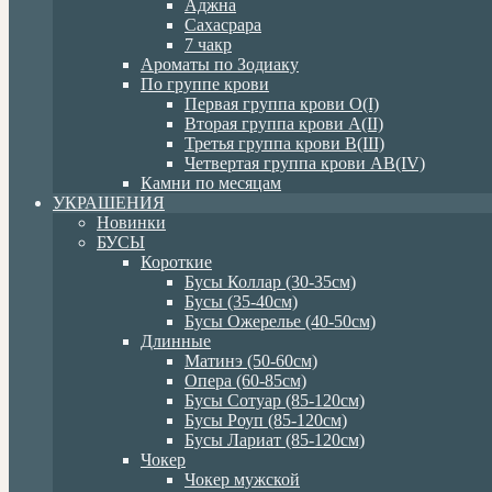
Аджна
Сахасрара
7 чакр
Ароматы по Зодиаку
По группе крови
Первая группа крови О(I)
Вторая группа крови А(II)
Третья группа крови В(III)
Четвертая группа крови АВ(IV)
Камни по месяцам
УКРАШЕНИЯ
Новинки
БУСЫ
Короткие
Бусы Коллар (30-35см)
Бусы (35-40см)
Бусы Ожерелье (40-50см)
Длинные
Матинэ (50-60см)
Опера (60-85см)
Бусы Сотуар (85-120см)
Бусы Роуп (85-120см)
Бусы Лариат (85-120см)
Чокер
Чокер мужской