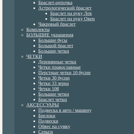
Браслет-цепочка
Астрологический браслет
Браслет на руку Лев
Браслет на руку Овен
Чакровый браслет
Комплекты
БОЛЬШИЕ украшения
Большие бусы
Большой браслет
Большие четки
ЧЕТКИ
Деревянные четки
Четки православные
Перстные четки 10 бусин
Четки 30 бусин
Четки 33 зерна
Четки 108
Большие четки
Браслет четки
АКСЕССУАРЫ
Подвеска в авто / машину
Брелоки
Подвески
Обвес на сумку
Серьги