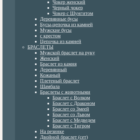
Чокер женский
Черный чокер
Чокер с Шунгитом
Деревянные бусы
Бусы-цепочка из камней
Мужские бусы
с крестом
Цепочка из камней
БРАСЛЕТЫ
Мужской браслет на руку
Женский
Браслет из камня
Деревянный
Кожаный
Плетеный браслет
Шамбала
Браслеты с животными
Браслет с Волком
Браслет с Драконом
Браслет со Змеей
Браслет со Львом
Браслет с Медведем
Браслет с Тигром
На резинке
Двойной браслет (сет)