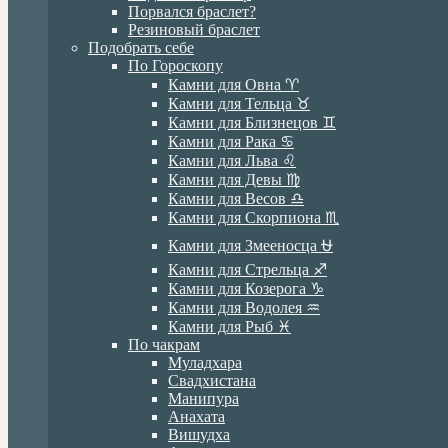
Порвался браслет?
Резиновый браслет
Подобрать себе
По Гороскопу
Камни для Овна ♈️
Камни для Тельца ♉️
Камни для Близнецов ♊️
Камни для Рака ♋️
Камни для Льва ♌️
Камни для Девы ♍️
Камни для Весов ♎️
Камни для Скорпиона ♏️
Камни для Змееносца ⛎
Камни для Стрельца ♐️
Камни для Козерога ♑️
Камни для Водолея ♒️
Камни для Рыб ♓️
По чакрам
Муладхара
Свадхистана
Манипура
Анахата
Вишудха