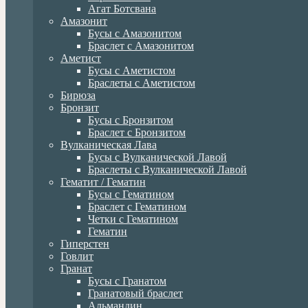
Агат Ботсвана
Амазонит
Бусы с Амазонитом
Браслет с Амазонитом
Аметист
Бусы с Аметистом
Браслеты с Аметистом
Бирюза
Бронзит
Бусы с Бронзитом
Браслет с Бронзитом
Вулканическая Лава
Бусы с Вулканической Лавой
Браслеты с Вулканической Лавой
Гематит / Гематин
Бусы с Гематином
Браслет с Гематином
Четки с Гематином
Гематин
Гиперстен
Говлит
Гранат
Бусы с Гранатом
Гранатовый браслет
Альмандин