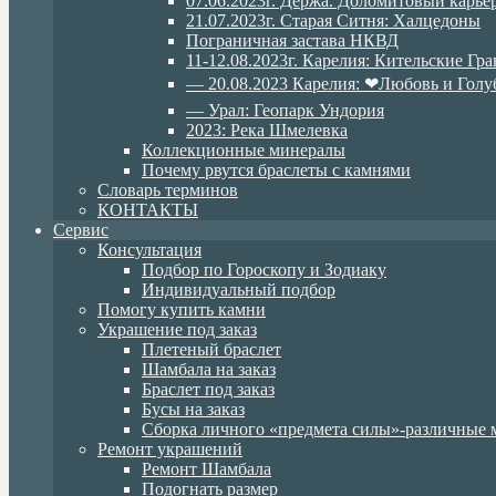
07.06.2023г. Дёржа. Доломитовый карье
21.07.2023г. Старая Ситня: Халцедоны
Пограничная застава НКВД
11-12.08.2023г. Карелия: Кительские Гр
— 20.08.2023 Карелия: ❤Любовь и Голу
— Урал: Геопарк Ундория
2023: Река Шмелевка
Коллекционные минералы
Почему рвутся браслеты с камнями
Словарь терминов
КОНТАКТЫ
Сервис
Консультация
Подбор по Гороскопу и Зодиаку
Индивидуальный подбор
Помогу купить камни
Украшение под заказ
Плетеный браслет
Шамбала на заказ
Браслет под заказ
Бусы на заказ
Сборка личного «предмета силы»-различные 
Ремонт украшений
Ремонт Шамбала
Подогнать размер