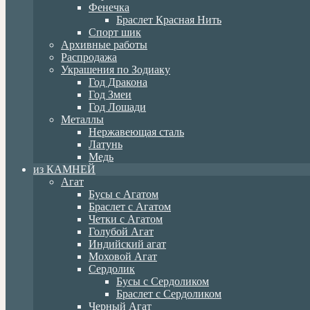
Фенечка
Браслет Красная Нить
Спорт шик
Архивные работы
Распродажа
Украшения по Зодиаку
Год Дракона
Год Змеи
Год Лошади
Металлы
Нержавеющая сталь
Латунь
Медь
из КАМНЕЙ
Агат
Бусы с Агатом
Браслет с Агатом
Четки с Агатом
Голубой Агат
Индийский агат
Моховой Агат
Сердолик
Бусы с Сердоликом
Браслет с Сердоликом
Черный Агат