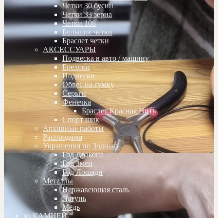
Четки 30 бусин
Четки 33 зерна
Четки 108
Большие четки
Браслет четки
АКСЕССУАРЫ
Подвеска в авто / машину
Брелоки
Подвески
Обвес на сумку
Серьги
Фенечка
Браслет Красная Нить
Спорт шик
Архивные работы
Распродажа
Украшения по Зодиаку
Год Дракона
Год Змеи
Год Лошади
Металлы
Нержавеющая сталь
Латунь
Медь
из КАМНЕЙ