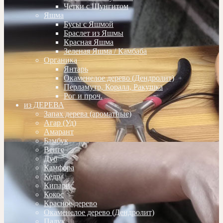
Четки с Шунгитом
Яшма
Бусы с Яшмой
Браслет из Яшмы
Красная Яшма
Зеленая Яшма / Камбаба
Органика
Янтарь
Окаменелое дерево (Дендролит)
Перламутр, Коралл, Ракушка
Рог и проч.
из ДЕРЕВА
Запах дерева (ароматные)
Агар (Уд)
Амарант
Бамбук
Венге
Дуб
Камфора
Кедр
Кипарис
Кокос
Красное дерево
Окаменелое дерево (Дендролит)
Падук