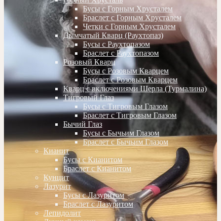
Бусы с Горным Хрусталем
Браслет с Горным Хрусталем
Четки с Горным Хрусталем
Дымчатый Кварц (Раухтопаз)
Бусы с Раухтопазом
Браслет с Раухтопазом
Розовый Кварц
Бусы с Розовым Кварцем
Браслет с Розовым Кварцем
Кварц с включениями Шерла (Турмалина)
Тигровый Глаз
Бусы с Тигровым Глазом
Браслет с Тигровым Глазом
Бычий Глаз
Бусы с Бычьим Глазом
Браслет с Бычьим Глазом
Кианит
Бусы с Кианитом
Браслет с Кианитом
Кунцит
Лазурит
Бусы с Лазуритом
Браслет с Лазуритом
Лепидолит