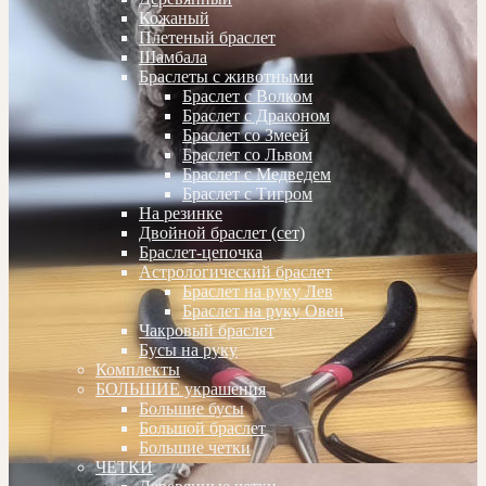
Кожаный
Плетеный браслет
Шамбала
Браслеты с животными
Браслет с Волком
Браслет с Драконом
Браслет со Змеей
Браслет со Львом
Браслет с Медведем
Браслет с Тигром
На резинке
Двойной браслет (сет)
Браслет-цепочка
Астрологический браслет
Браслет на руку Лев
Браслет на руку Овен
Чакровый браслет
Бусы на руку
Комплекты
БОЛЬШИЕ украшения
Большие бусы
Большой браслет
Большие четки
ЧЕТКИ