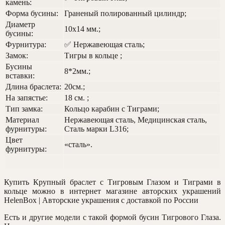
камень:
Форма бусины:
Граненый полированный цилиндр;
Диаметр
10х14 мм.;
бусины:
Фурнитура:
✅ Нержавеющая сталь;
Замок:
Тигры в кольце ;
Бусины
8*2мм.;
вставки:
Длина браслета:
20см.;
На запястье:
18 см. ;
Тип замка:
Кольцо карабин с Тиграми;
Материал
Нержавеющая сталь, Медицинская сталь,
фурнитуры:
Сталь марки L316;
Цвет
«сталь».
фурнитуры:
Купить Крупный браслет с Тигровым Глазом и Тиграми в
кольце можно в интернет магазине авторских украшений
HelenBox | Авторские украшения с доставкой по России
Есть и другие модели с такой формой бусин Тигрового Глаза.