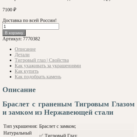
7100
₽
Доставка по всей России!
Количество
товара
В корзину
Крупный
Артикул:
7770382
браслет
с
Описание
Тигровым
Детали
Глазом
Тигровый глаз | Свойства
и
Как ухаживать за украшениями
Тиграми
Как купить
2
Как подобрать камень
Описание
Браслет с граненым Тигровым Глазом
и замком из Нержавеющей стали
Тип украшения:
Браслет с замком;
Натуральный
✅ Тигровый Глаз;