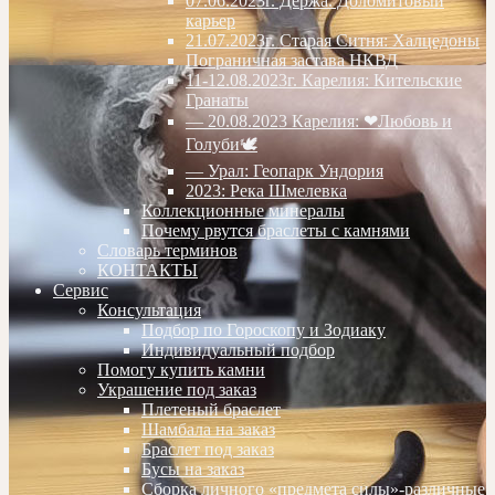
07.06.2023г. Дёржа. Доломитовый
карьер
21.07.2023г. Старая Ситня: Халцедоны
Пограничная застава НКВД
11-12.08.2023г. Карелия: Кительские
Гранаты
— 20.08.2023 Карелия: ❤Любовь и
Голуби🕊
— Урал: Геопарк Ундория
2023: Река Шмелевка
Коллекционные минералы
Почему рвутся браслеты с камнями
Словарь терминов
КОНТАКТЫ
Сервис
Консультация
Подбор по Гороскопу и Зодиаку
Индивидуальный подбор
Помогу купить камни
Украшение под заказ
Плетеный браслет
Шамбала на заказ
Браслет под заказ
Бусы на заказ
Сборка личного «предмета силы»-различные