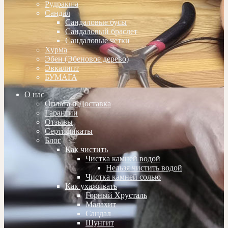
Рудракша
Сандал
Сандаловые бусы
Сандаловый браслет
Сандаловые четки
Хурма
Эбен (Эбеновое дерево)
Эвкалипт
БУМАГА
О нас
Оплата и Доставка
Гарантии
Отзывы
Сертификаты
Блог
Как чистить
Чистка камней водой
Нельзя чистить водой
Чистка камней солью
Как ухаживать
Горный Хрусталь
Малахит
Сандал
Шунгит