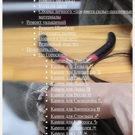
Браслет под заказ
Бусы на заказ
Сборка личного «предмета силы»-различные
материалы
Ремонт украшений
Ремонт Шамбала
Подогнать размер
Порвался браслет?
Резиновый браслет
Подобрать себе
По Гороскопу
Камни для Овна ♈️
Камни для Тельца ♉️
Камни для Близнецов ♊️
Камни для Рака ♋️
Камни для Льва ♌️
Камни для Девы ♍️
Камни для Весов ♎️
Камни для Скорпиона ♏️
Камни для Змееносца ⛎
Камни для Стрельца ♐️
Камни для Козерога ♑️
Камни для Водолея ♒️
Камни для Рыб ♓️