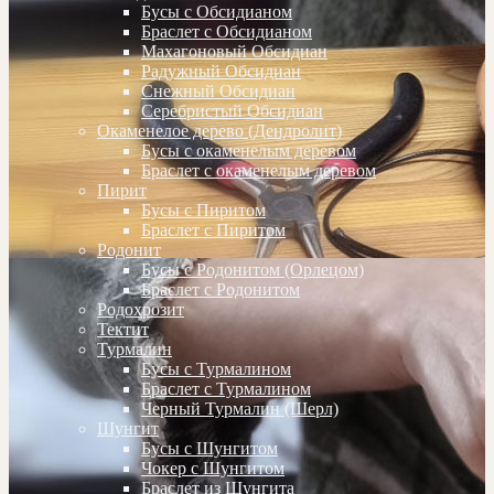
Бусы с Обсидианом
Браслет с Обсидианом
Махагоновый Обсидиан
Радужный Обсидиан
Снежный Обсидиан
Серебристый Обсидиан
Окаменелое дерево (Дендролит)
Бусы с окаменелым деревом
Браслет с окаменелым деревом
Пирит
Бусы с Пиритом
Браслет с Пиритом
Родонит
Бусы с Родонитом (Орлецом)
Браслет с Родонитом
Родохрозит
Тектит
Турмалин
Бусы с Турмалином
Браслет с Турмалином
Черный Турмалин (Шерл)
Шунгит
Бусы с Шунгитом
Чокер с Шунгитом
Браслет из Шунгита