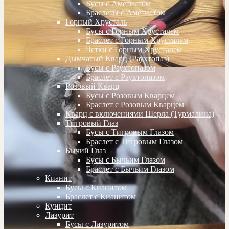
Бусы с Аметистом
Браслеты с Аметистом
Горный Хрусталь
Бусы с Горным Хрусталем
Браслет с Горным Хрусталем
Четки с Горным Хрусталем
Дымчатый Кварц (Раухтопаз)
Бусы с Раухтопазом
Браслет с Раухтопазом
Розовый Кварц
Бусы с Розовым Кварцем
Браслет с Розовым Кварцем
Кварц с включениями Шерла (Турмалина)
Тигровый Глаз
Бусы с Тигровым Глазом
Браслет с Тигровым Глазом
Бычий Глаз
Бусы с Бычьим Глазом
Браслет с Бычьим Глазом
Кианит
Бусы с Кианитом
Браслет с Кианитом
Кунцит
Лазурит
Бусы с Лазуритом