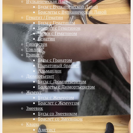
Вулканическая Лава
Бусы с Вулканической Лавой
Браслеты с Вулканической Лавой
Гематит / Гематин
Бусы с Гематином
Браслет с Гематином
Четки с Гематином
Гематин
Гиперстен
Говлит
Гранат
Бусы с Гранатом
Гранатовый браслет
Альмандин
Дюмортьерит
Бусы с Дюмортьеритом
Браслеты с Дюмортьеритом
Жемчуг
Бусы с Жемчугом
Браслет с Жемчугом
Змеевик
Бусы со Змеевиком
Браслет со Змеевиком
Кварц
Аметист