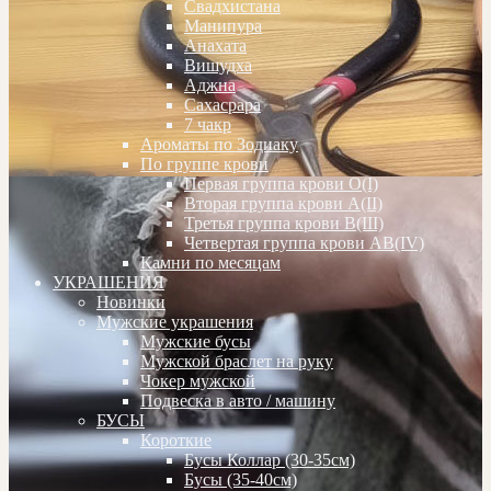
Свадхистана
Манипура
Анахата
Вишудха
Аджна
Сахасрара
7 чакр
Ароматы по Зодиаку
По группе крови
Первая группа крови О(I)
Вторая группа крови А(II)
Третья группа крови В(III)
Четвертая группа крови АВ(IV)
Камни по месяцам
УКРАШЕНИЯ
Новинки
Мужские украшения
Мужские бусы
Мужской браслет на руку
Чокер мужской
Подвеска в авто / машину
БУСЫ
Короткие
Бусы Коллар (30-35см)
Бусы (35-40см)