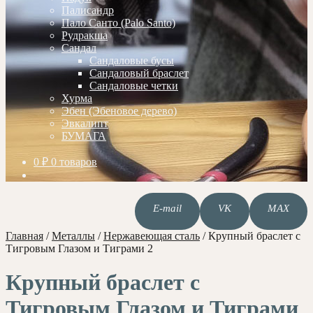
Палисандр
Пало Санто (Palo Santo)
Рудракша
Сандал
Сандаловые бусы
Сандаловый браслет
Сандаловые четки
Хурма
Эбен (Эбеновое дерево)
Эвкалипт
БУМАГА
0
₽
0 товаров
E-mail
VK
MAX
Главная
/
Металлы
/
Нержавеющая сталь
/
Крупный браслет с
Тигровым Глазом и Тиграми 2
Крупный браслет с
Тигровым Глазом и Тиграми