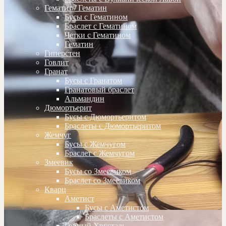
Гематит / Гематин
Бусы с Гематином
Браслет с Гематином
Четки с Гематином
Гематин
Гиперстен
Говлит
Гранат
Бусы с Гранатом
Гранатовый браслет
Альмандин
Дюмортьерит
Бусы с Дюмортьеритом
Браслеты с Дюмортьеритом
Жемчуг
Бусы с Жемчугом
Браслет с Жемчугом
Змеевик
Бусы со Змеевиком
Браслет со Змеевиком
Кварц
Аметист
Бусы с Аметистом
Браслеты с Аметистом
Горный Хрусталь