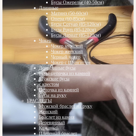
Бусы Ожерелье (40-50см)
Длинные
Матинэ (50-60см)
Опера (60-85см)
Бусы Сотуар (85-120см)
Бусы Роуп (85-120см)
Бусы Лариат (85-120см)
Чокер
Чокер мужской
Чокер женский
Черный чокер
Чокер с Шунгитом
Деревянные бусы
Бусы-цепочка из камней
Мужские бусы
с крестом
Цепочка из камней
Бусы на руку
БРАСЛЕТЫ
Мужской браслет на руку
Женский
Браслет из камня
Деревянный
Кожаный
Плетеный браслет