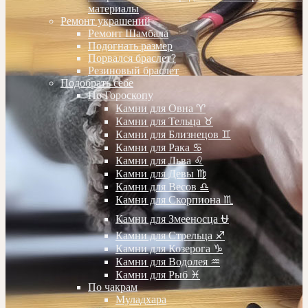
материалы
Ремонт украшений
Ремонт Шамбала
Подогнать размер
Порвался браслет?
Резиновый браслет
Подобрать себе
По Гороскопу
Камни для Овна ♈️
Камни для Тельца ♉️
Камни для Близнецов ♊️
Камни для Рака ♋️
Камни для Льва ♌️
Камни для Девы ♍️
Камни для Весов ♎️
Камни для Скорпиона ♏️
Камни для Змееносца ⛎
Камни для Стрельца ♐️
Камни для Козерога ♑️
Камни для Водолея ♒️
Камни для Рыб ♓️
По чакрам
Муладхара