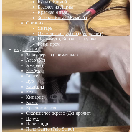
Бусы с Яшмой
Браслет из Яшмы
Красная Яшма
Зеленая Яшма / Камбаба
Органика
Янтарь
Окаменелое дерево (Дендролит)
Перламутр, Коралл, Ракушка
Рог и проч.
из ДЕРЕВА
Запах дерева (ароматные)
Агар (Уд)
Амарант
Бамбук
Венге
Дуб
Камфора
Кедр
Кипарис
Кокос
Красное дерево
Окаменелое дерево (Дендролит)
Падук
Палисандр
Пало Санто (Palo Santo)