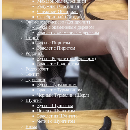
Махагоновый Обсидиан
Радужный Обсидиан
Снежный Обсидиан
Серебристый Обсидиан
Окаменелое дерево (Дендролит)
Бусы с окаменелым деревом
Браслет с окаменелым деревом
Пирит
Бусы с Пиритом
Браслет с Пиритом
Родонит
Бусы с Родонитом (Орлецом)
Браслет с Родонитом
Родохрозит
Тектит
Турмалин
Бусы с Турмалином
Браслет с Турмалином
Черный Турмалин (Шерл)
Шунгит
Бусы с Шунгитом
Чокер с Шунгитом
Браслет из Шунгита
Четки с Шунгитом
Яшма