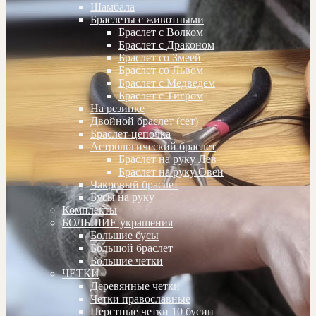
Шамбала
Браслеты с животными
Браслет с Волком
Браслет с Драконом
Браслет со Змеей
Браслет со Львом
Браслет с Медведем
Браслет с Тигром
На резинке
Двойной браслет (сет)
Браслет-цепочка
Астрологический браслет
Браслет на руку Лев
Браслет на руку Овен
Чакровый браслет
Бусы на руку
Комплекты
БОЛЬШИЕ украшения
Большие бусы
Большой браслет
Большие четки
ЧЕТКИ
Деревянные четки
Четки православные
Перстные четки 10 бусин