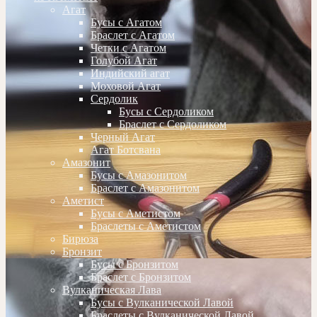
Агат
Бусы с Агатом
Браслет с Агатом
Четки с Агатом
Голубой Агат
Индийский агат
Моховой Агат
Сердолик
Бусы с Сердоликом
Браслет с Сердоликом
Черный Агат
Агат Ботсвана
Амазонит
Бусы с Амазонитом
Браслет с Амазонитом
Аметист
Бусы с Аметистом
Браслеты с Аметистом
Бирюза
Бронзит
Бусы с Бронзитом
Браслет с Бронзитом
Вулканическая Лава
Бусы с Вулканической Лавой
Браслеты с Вулканической Лавой