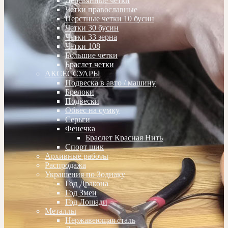
Деревянные четки
Четки православные
Перстные четки 10 бусин
Четки 30 бусин
Четки 33 зерна
Четки 108
Большие четки
Браслет четки
АКСЕССУАРЫ
Подвеска в авто / машину
Брелоки
Подвески
Обвес на сумку
Серьги
Фенечка
Браслет Красная Нить
Спорт шик
Архивные работы
Распродажа
Украшения по Зодиаку
Год Дракона
Год Змеи
Год Лошади
Металлы
Нержавеющая сталь