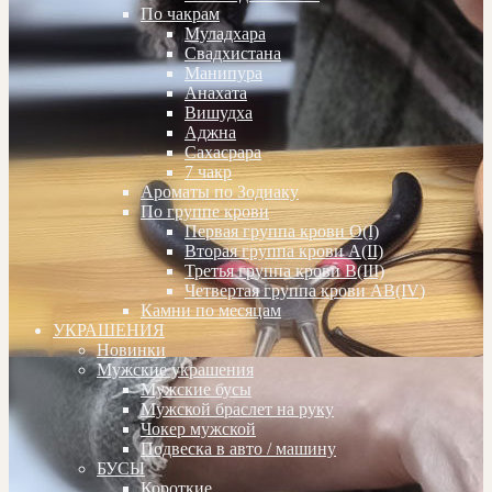
По чакрам
Муладхара
Свадхистана
Манипура
Анахата
Вишудха
Аджна
Сахасрара
7 чакр
Ароматы по Зодиаку
По группе крови
Первая группа крови О(I)
Вторая группа крови А(II)
Третья группа крови В(III)
Четвертая группа крови АВ(IV)
Камни по месяцам
УКРАШЕНИЯ
Новинки
Мужские украшения
Мужские бусы
Мужской браслет на руку
Чокер мужской
Подвеска в авто / машину
БУСЫ
Короткие