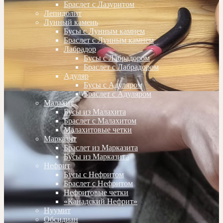
Браслет с Лазуритом
Лепидолит
Лунный камень
Бусы с Лунным камнем
Браслет с Лунным камнем
Лабрадор
Бусы с Лабрадором
Браслет с Лабрадором
Адуляр
Бусы с Адуляром
Браслет с Адуляром
Малахит
Бусы из Малахита
Браслет с Малахитом
Малахитовые четки
Марказит
Браслет из Марказита
Бусы из Марказита
Нефрит
Бусы с Нефритом
Браслет с Нефритом
Нефритовые четки
«Канадский Нефрит»
Нуумит
Обсидиан