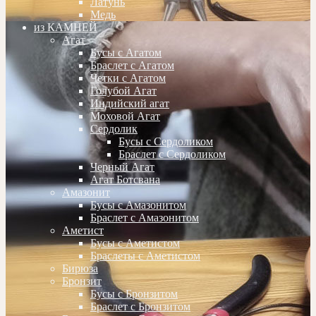
Латунь
Медь
из КАМНЕЙ
Агат
Бусы с Агатом
Браслет с Агатом
Четки с Агатом
Голубой Агат
Индийский агат
Моховой Агат
Сердолик
Бусы с Сердоликом
Браслет с Сердоликом
Черный Агат
Агат Ботсвана
Амазонит
Бусы с Амазонитом
Браслет с Амазонитом
Аметист
Бусы с Аметистом
Браслеты с Аметистом
Бирюза
Бронзит
Бусы с Бронзитом
Браслет с Бронзитом