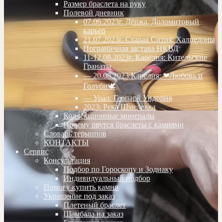
Размер браслета на руку
Полевой дневник
07.06.2023г. Дёржа. Доломитовый
карьер
21.07.2023г. Старая Ситня: Халцедоны
Пограничная застава НКВД
11-12.08.2023г. Карелия: Кительские
Гранаты
— 20.08.2023 Карелия: ❤Любовь и
Голуби🕊
— Урал: Геопарк Ундория
2023: Река Шмелевка
Коллекционные минералы
Почему рвутся браслеты с камнями
Словарь терминов
КОНТАКТЫ
Сервис
Консультация
Подбор по Гороскопу и Зодиаку
Индивидуальный подбор
Помогу купить камни
Украшение под заказ
Плетеный браслет
Шамбала на заказ