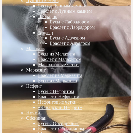
Лунный камень
Бусы с Лунным камнем
Браслет с Лунным камнем
Лабрадор
Бусы с Лабрадором
Браслет с Лабрадором
Адуляр
Бусы с Адуляром
Браслет с Адуляром
Малахит
Бусы из Малахита
Браслет с Малахитом
Малахитовые четки
Марказит
Браслет из Марказита
Бусы из Марказита
Нефрит
Бусы с Нефритом
Браслет с Нефритом
Нефритовые четки
«Канадский Нефрит»
Нуумит
Обсидиан
Бусы с Обсидианом
Браслет с Обсидианом