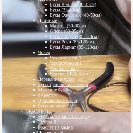
Бусы Коллар (30-35см)
Бусы (35-40см)
Бусы Ожерелье (40-50см)
Длинные
Матинэ (50-60см)
Опера (60-85см)
Бусы Сотуар (85-120см)
Бусы Роуп (85-120см)
Бусы Лариат (85-120см)
Чокер
Чокер мужской
Чокер женский
Черный чокер
Чокер с Шунгитом
Деревянные бусы
Бусы-цепочка из камней
Мужские бусы
с крестом
Цепочка из камней
Бусы на руку
БРАСЛЕТЫ
Мужской браслет на руку
Женский
Браслет из камня
Деревянный