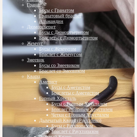
Гранат
Бусы с Гранатом
Гранатовый браслет
Альмандин
Дюмортьерит
Бусы с Дюмортьеритом
Браслеты с Дюмортьеритом
Жемчуг
Бусы с Жемчугом
Браслет с Жемчугом
Змеевик
Бусы со Змеевиком
Браслет со Змеевиком
Кварц
Аметист
Бусы с Аметистом
Браслеты с Аметистом
Горный Хрусталь
Бусы с Горным Хрусталем
Браслет с Горным Хрусталем
Четки с Горным Хрусталем
Дымчатый Кварц (Раухтопаз)
Бусы с Раухтопазом
Браслет с Раухтопазом
Розовый Кварц