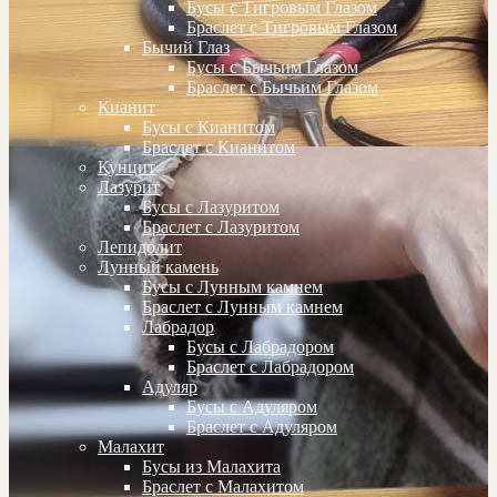
Бусы с Тигровым Глазом
Браслет с Тигровым Глазом
Бычий Глаз
Бусы с Бычьим Глазом
Браслет с Бычьим Глазом
Кианит
Бусы с Кианитом
Браслет с Кианитом
Кунцит
Лазурит
Бусы с Лазуритом
Браслет с Лазуритом
Лепидолит
Лунный камень
Бусы с Лунным камнем
Браслет с Лунным камнем
Лабрадор
Бусы с Лабрадором
Браслет с Лабрадором
Адуляр
Бусы с Адуляром
Браслет с Адуляром
Малахит
Бусы из Малахита
Браслет с Малахитом