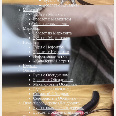
Бусы с Адуляром
Браслет с Адуляром
Малахит
Бусы из Малахита
Браслет с Малахитом
Малахитовые четки
Марказит
Браслет из Марказита
Бусы из Марказита
Нефрит
Бусы с Нефритом
Браслет с Нефритом
Нефритовые четки
«Канадский Нефрит»
Нуумит
Обсидиан
Бусы с Обсидианом
Браслет с Обсидианом
Махагоновый Обсидиан
Радужный Обсидиан
Снежный Обсидиан
Серебристый Обсидиан
Окаменелое дерево (Дендролит)
Бусы с окаменелым деревом
Браслет с окаменелым деревом