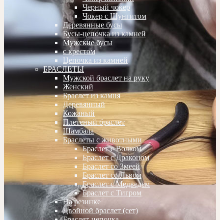
Черный чокер
Чокер с Шунгитом
Деревянные бусы
Бусы-цепочка из камней
Мужские бусы
с крестом
Цепочка из камней
БРАСЛЕТЫ
Мужской браслет на руку
Женский
Браслет из камня
Деревянный
Кожаный
Плетеный браслет
Шамбала
Браслеты с животными
Браслет с Волком
Браслет с Драконом
Браслет со Змеей
Браслет со Львом
Браслет с Медведем
Браслет с Тигром
На резинке
Двойной браслет (сет)
Браслет-цепочка