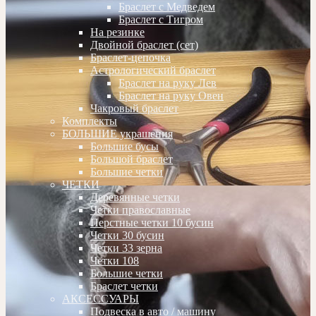
Браслет с Медведем
Браслет с Тигром
На резинке
Двойной браслет (сет)
Браслет-цепочка
Астрологический браслет
Браслет на руку Лев
Браслет на руку Овен
Чакровый браслет
Комплекты
БОЛЬШИЕ украшения
Большие бусы
Большой браслет
Большие четки
ЧЕТКИ
Деревянные четки
Четки православные
Перстные четки 10 бусин
Четки 30 бусин
Четки 33 зерна
Четки 108
Большие четки
Браслет четки
АКСЕССУАРЫ
Подвеска в авто / машину