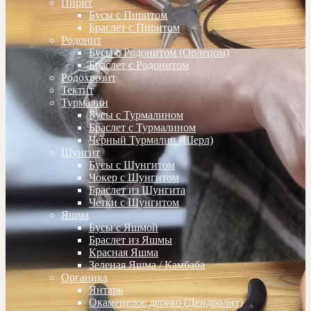
Пирит
Бусы с Пиритом
Браслет с Пиритом
Родонит
Бусы с Родонитом (Орлецом)
Браслет с Родонитом
Родохрозит
Тектит
Турмалин
Бусы с Турмалином
Браслет с Турмалином
Черный Турмалин (Шерл)
Шунгит
Бусы с Шунгитом
Чокер с Шунгитом
Браслет из Шунгита
Четки с Шунгитом
Яшма
Бусы с Яшмой
Браслет из Яшмы
Красная Яшма
Зеленая Яшма / Камбаба
Органика
Янтарь
Окаменелое дерево (Дендролит)