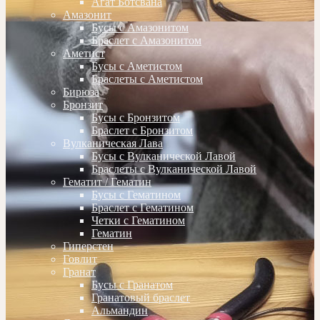
Агат Ботсвана
Амазонит
Бусы с Амазонитом
Браслет с Амазонитом
Аметист
Бусы с Аметистом
Браслеты с Аметистом
Бирюза
Бронзит
Бусы с Бронзитом
Браслет с Бронзитом
Вулканическая Лава
Бусы с Вулканической Лавой
Браслеты с Вулканической Лавой
Гематит / Гематин
Бусы с Гематином
Браслет с Гематином
Четки с Гематином
Гематин
Гиперстен
Говлит
Гранат
Бусы с Гранатом
Гранатовый браслет
Альмандин