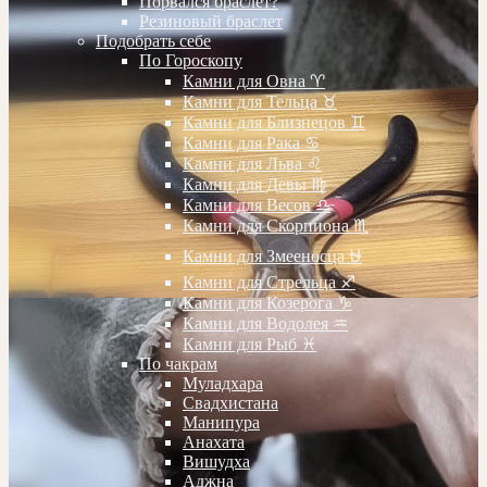
Порвался браслет?
Резиновый браслет
Подобрать себе
По Гороскопу
Камни для Овна ♈️
Камни для Тельца ♉️
Камни для Близнецов ♊️
Камни для Рака ♋️
Камни для Льва ♌️
Камни для Девы ♍️
Камни для Весов ♎️
Камни для Скорпиона ♏️
Камни для Змееносца ⛎
Камни для Стрельца ♐️
Камни для Козерога ♑️
Камни для Водолея ♒️
Камни для Рыб ♓️
По чакрам
Муладхара
Свадхистана
Манипура
Анахата
Вишудха
Аджна