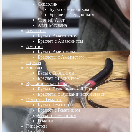
Сердолик
Бусы с Сердоликом
Браслет с Сердоликом
Черный Агат
Агат Ботсвана
Амазонит
Бусы с Амазонитом
Браслет с Амазонитом
Аметист
Бусы с Аметистом
Браслеты с Аметистом
Бирюза
Бронзит
Бусы с Бронзитом
Браслет с Бронзитом
Вулканическая Лава
Бусы с Вулканической Лавой
Браслеты с Вулканической Лавой
Гематит / Гематин
Бусы с Гематином
Браслет с Гематином
Четки с Гематином
Гематин
Гиперстен
Говлит