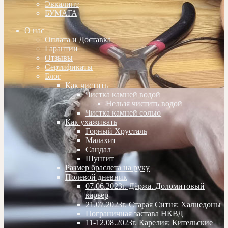
Эвкалипт
БУМАГА
О нас
Оплата и Доставка
Гарантии
Отзывы
Сертификаты
Блог
Как чистить
Чистка камней водой
Нельзя чистить водой
Чистка камней солью
Как ухаживать
Горный Хрусталь
Малахит
Сандал
Шунгит
Размер браслета на руку
Полевой дневник
07.06.2023г. Дёржа. Доломитовый
карьер
21.07.2023г. Старая Ситня: Халцедоны
Пограничная застава НКВД
11-12.08.2023г. Карелия: Кительские