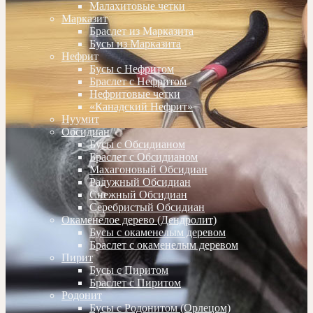
Малахитовые четки
Марказит
Браслет из Марказита
Бусы из Марказита
Нефрит
Бусы с Нефритом
Браслет с Нефритом
Нефритовые четки
«Канадский Нефрит»
Нуумит
Обсидиан
Бусы с Обсидианом
Браслет с Обсидианом
Махагоновый Обсидиан
Радужный Обсидиан
Снежный Обсидиан
Серебристый Обсидиан
Окаменелое дерево (Дендролит)
Бусы с окаменелым деревом
Браслет с окаменелым деревом
Пирит
Бусы с Пиритом
Браслет с Пиритом
Родонит
Бусы с Родонитом (Орлецом)