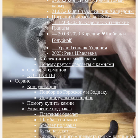
07.06.2023г. Дёржа. Доломитовый
карьер
21.07.2023г. Старая Ситня: Халцедоны
Пограничная застава НКВД
11-12.08.2023г. Карелия: Кительские
Гранаты
— 20.08.2023 Карелия: ❤Любовь и
Голуби🕊
— Урал: Геопарк Ундория
2023: Река Шмелевка
Коллекционные минералы
Почему рвутся браслеты с камнями
Словарь терминов
КОНТАКТЫ
Сервис
Консультация
Подбор по Гороскопу и Зодиаку
Индивидуальный подбор
Помогу купить камни
Украшение под заказ
Плетеный браслет
Шамбала на заказ
Браслет под заказ
Бусы на заказ
Сборка личного «предмета силы»-различные