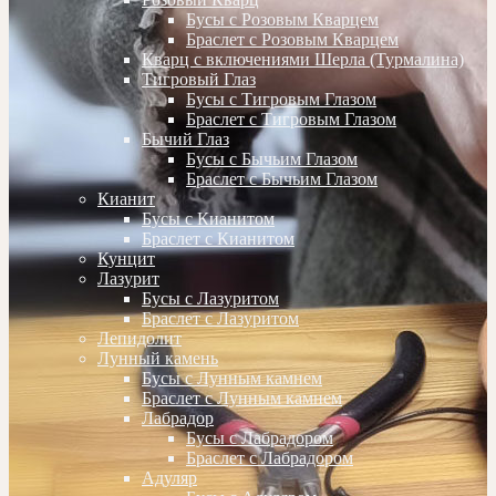
Бусы с Розовым Кварцем
Браслет с Розовым Кварцем
Кварц с включениями Шерла (Турмалина)
Тигровый Глаз
Бусы с Тигровым Глазом
Браслет с Тигровым Глазом
Бычий Глаз
Бусы с Бычьим Глазом
Браслет с Бычьим Глазом
Кианит
Бусы с Кианитом
Браслет с Кианитом
Кунцит
Лазурит
Бусы с Лазуритом
Браслет с Лазуритом
Лепидолит
Лунный камень
Бусы с Лунным камнем
Браслет с Лунным камнем
Лабрадор
Бусы с Лабрадором
Браслет с Лабрадором
Адуляр