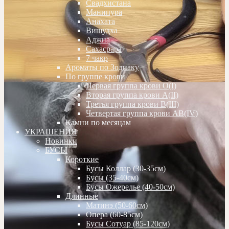
Свадхистана
Манипура
Анахата
Вишудха
Аджна
Сахасрара
7 чакр
Ароматы по Зодиаку
По группе крови
Первая группа крови О(I)
Вторая группа крови А(II)
Третья группа крови В(III)
Четвертая группа крови АВ(IV)
Камни по месяцам
УКРАШЕНИЯ
Новинки
БУСЫ
Короткие
Бусы Коллар (30-35см)
Бусы (35-40см)
Бусы Ожерелье (40-50см)
Длинные
Матинэ (50-60см)
Опера (60-85см)
Бусы Сотуар (85-120см)