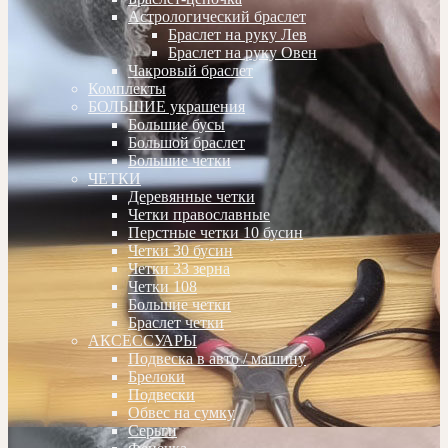
Астрологический браслет
Браслет на руку Лев
Браслет на руку Овен
Чакровый браслет
Комплекты
БОЛЬШИЕ украшения
Большие бусы
Большой браслет
Большие четки
ЧЕТКИ
Деревянные четки
Четки православные
Перстные четки 10 бусин
Четки 30 бусин
Четки 33 зерна
Четки 108
Большие четки
Браслет четки
АКСЕССУАРЫ
Подвеска в авто / машину
Брелоки
Подвески
Обвес на сумку
Серьги