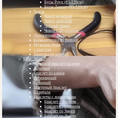
Бусы Роуп (85-120см)
Бусы Лариат (85-120см)
Чокер
Чокер мужской
Чокер женский
Черный чокер
Чокер с Шунгитом
Деревянные бусы
Бусы-цепочка из камней
Мужские бусы
с крестом
Цепочка из камней
БРАСЛЕТЫ
Мужской браслет на руку
Женский
Браслет из камня
Деревянный
Кожаный
Плетеный браслет
Шамбала
Браслеты с животными
Браслет с Волком
Браслет с Драконом
Браслет со Змеей
Браслет со Львом