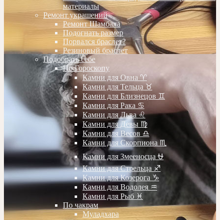
материалы
Ремонт украшений
Ремонт Шамбала
Подогнать размер
Порвался браслет?
Резиновый браслет
Подобрать себе
По Гороскопу
Камни для Овна ♈️
Камни для Тельца ♉️
Камни для Близнецов ♊️
Камни для Рака ♋️
Камни для Льва ♌️
Камни для Девы ♍️
Камни для Весов ♎️
Камни для Скорпиона ♏️
Камни для Змееносца ⛎
Камни для Стрельца ♐️
Камни для Козерога ♑️
Камни для Водолея ♒️
Камни для Рыб ♓️
По чакрам
Муладхара