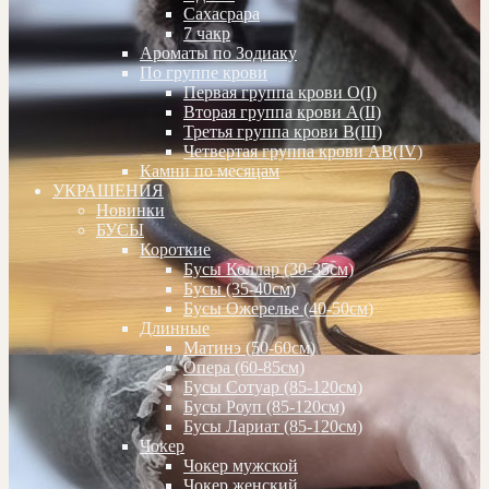
Сахасрара
7 чакр
Ароматы по Зодиаку
По группе крови
Первая группа крови О(I)
Вторая группа крови А(II)
Третья группа крови В(III)
Четвертая группа крови АВ(IV)
Камни по месяцам
УКРАШЕНИЯ
Новинки
БУСЫ
Короткие
Бусы Коллар (30-35см)
Бусы (35-40см)
Бусы Ожерелье (40-50см)
Длинные
Матинэ (50-60см)
Опера (60-85см)
Бусы Сотуар (85-120см)
Бусы Роуп (85-120см)
Бусы Лариат (85-120см)
Чокер
Чокер мужской
Чокер женский