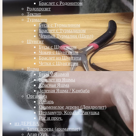
Браслет с Родонитом
Родохрозит
Тектит
Турмалин
Бусы с Турмалином
Браслет с Турмалином
Черный Турмалин (Шерл)
Шунгит
Бусы с Шунгитом
Чокер с Шунгитом
Браслет из Шунгита
Четки с Шунгитом
Яшма
Бусы с Яшмой
Браслет из Яшмы
Красная Яшма
Зеленая Яшма / Камбаба
Органика
Янтарь
Окаменелое дерево (Дендролит)
Перламутр, Коралл, Ракушка
Рог и проч.
из ДЕРЕВА
Запах дерева (ароматные)
Агар (Уд)