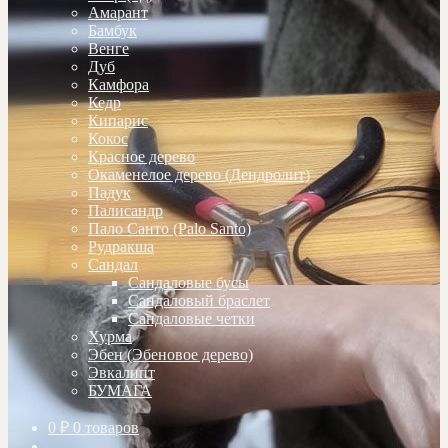
Амарант
Бамбук
Венге
Дуб
Камфора
Кедр
Кипарис
Кокос
Красное дерево
Окаменелое дерево (Дендролит)
Падук
Палисандр
Пало Санто (Palo Santo)
Рудракша
Сандал
Сандаловые бусы
Сандаловый браслет
Сандаловые четки
Хурма
Эбен (Эбеновое дерево)
Эвкалипт
БУМАГА
0
₽
0 товаров