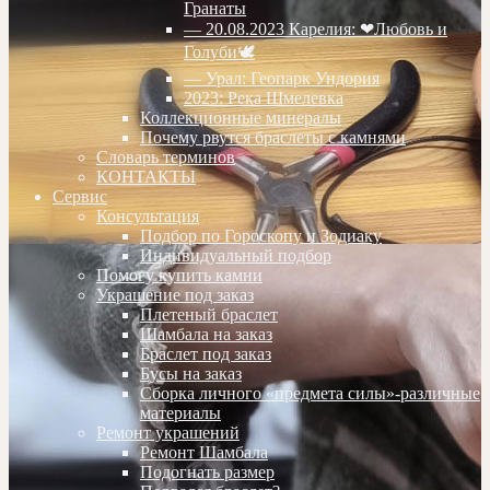
Гранаты
— 20.08.2023 Карелия: ❤Любовь и
Голуби🕊
— Урал: Геопарк Ундория
2023: Река Шмелевка
Коллекционные минералы
Почему рвутся браслеты с камнями
Словарь терминов
КОНТАКТЫ
Сервис
Консультация
Подбор по Гороскопу и Зодиаку
Индивидуальный подбор
Помогу купить камни
Украшение под заказ
Плетеный браслет
Шамбала на заказ
Браслет под заказ
Бусы на заказ
Сборка личного «предмета силы»-различные
материалы
Ремонт украшений
Ремонт Шамбала
Подогнать размер