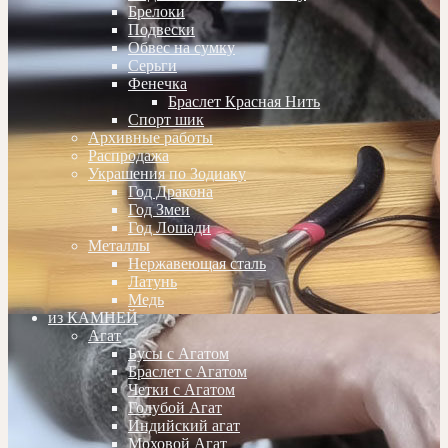
Брелоки
Подвески
Обвес на сумку
Серьги
Фенечка
Браслет Красная Нить
Спорт шик
Архивные работы
Распродажа
Украшения по Зодиаку
Год Дракона
Год Змеи
Год Лошади
Металлы
Нержавеющая сталь
Латунь
Медь
из КАМНЕЙ
Агат
Бусы с Агатом
Браслет с Агатом
Четки с Агатом
Голубой Агат
Индийский агат
Моховой Агат