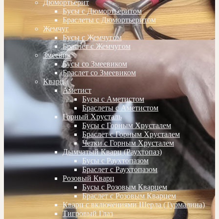
Дюмортьерит
Бусы с Дюмортьеритом
Браслеты с Дюмортьеритом
Жемчуг
Бусы с Жемчугом
Браслет с Жемчугом
Змеевик
Бусы со Змеевиком
Браслет со Змеевиком
Кварц
Аметист
Бусы с Аметистом
Браслеты с Аметистом
Горный Хрусталь
Бусы с Горным Хрусталем
Браслет с Горным Хрусталем
Четки с Горным Хрусталем
Дымчатый Кварц (Раухтопаз)
Бусы с Раухтопазом
Браслет с Раухтопазом
Розовый Кварц
Бусы с Розовым Кварцем
Браслет с Розовым Кварцем
Кварц с включениями Шерла (Турмалина)
Тигровый Глаз