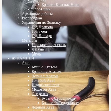
Фенечка
Браслет Красная Нить
Спорт шик
Архивные работы
Распродажа
Украшения по Зодиаку
Год Дракона
Год Змеи
Год Лошади
Металлы
Нержавеющая сталь
Латунь
Медь
из КАМНЕЙ
Агат
Бусы с Агатом
Браслет с Агатом
Четки с Агатом
Голубой Агат
Индийский агат
Моховой Агат
Сердолик
Бусы с Сердоликом
Браслет с Сердоликом
Черный Агат