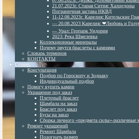
07.06.2023г. Дёржа. Доломитовый карье
21.07.2023г. Старая Ситня: Халцедоны
Пограничная застава НКВД
11-12.08.2023г. Карелия: Кительские Гр
— 20.08.2023 Карелия: ❤Любовь и Голу
— Урал: Геопарк Ундория
2023: Река Шмелевка
Коллекционные минералы
Почему рвутся браслеты с камнями
Словарь терминов
КОНТАКТЫ
Сервис
Консультация
Подбор по Гороскопу и Зодиаку
Индивидуальный подбор
Помогу купить камни
Украшение под заказ
Плетеный браслет
Шамбала на заказ
Браслет под заказ
Бусы на заказ
Сборка личного «предмета силы»-различные 
Ремонт украшений
Ремонт Шамбала
Подогнать размер