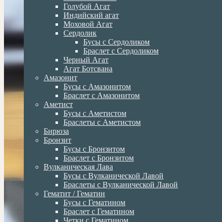
Голубой Агат
Индийский агат
Моховой Агат
Сердолик
Бусы с Сердоликом
Браслет с Сердоликом
Черный Агат
Агат Ботсвана
Амазонит
Бусы с Амазонитом
Браслет с Амазонитом
Аметист
Бусы с Аметистом
Браслеты с Аметистом
Бирюза
Бронзит
Бусы с Бронзитом
Браслет с Бронзитом
Вулканическая Лава
Бусы с Вулканической Лавой
Браслеты с Вулканической Лавой
Гематит / Гематин
Бусы с Гематином
Браслет с Гематином
Четки с Гематином