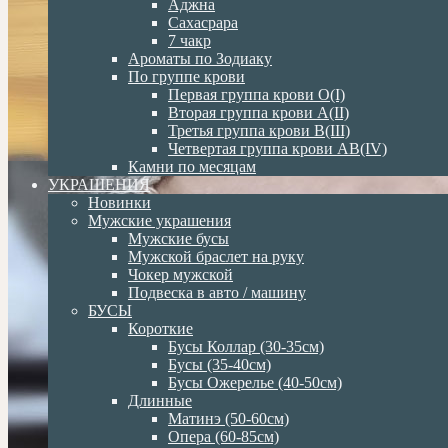
Аджна
Сахасрара
7 чакр
Ароматы по Зодиаку
По группе крови
Первая группа крови О(I)
Вторая группа крови А(II)
Третья группа крови В(III)
Четвертая группа крови АВ(IV)
Камни по месяцам
УКРАШЕНИЯ
Новинки
Мужские украшения
Мужские бусы
Мужской браслет на руку
Чокер мужской
Подвеска в авто / машину
БУСЫ
Короткие
Бусы Коллар (30-35см)
Бусы (35-40см)
Бусы Ожерелье (40-50см)
Длинные
Матинэ (50-60см)
Опера (60-85см)