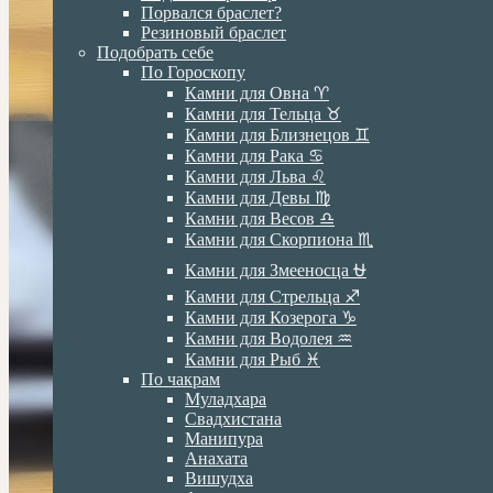
Порвался браслет?
Резиновый браслет
Подобрать себе
По Гороскопу
Камни для Овна ♈️
Камни для Тельца ♉️
Камни для Близнецов ♊️
Камни для Рака ♋️
Камни для Льва ♌️
Камни для Девы ♍️
Камни для Весов ♎️
Камни для Скорпиона ♏️
Камни для Змееносца ⛎
Камни для Стрельца ♐️
Камни для Козерога ♑️
Камни для Водолея ♒️
Камни для Рыб ♓️
По чакрам
Муладхара
Свадхистана
Манипура
Анахата
Вишудха