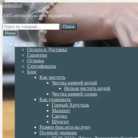
Перейти
Перейти
HelenBox
к
к
ART-ателье мужских украшений
навигации
содержимому
Искать:
Поиск
Меню
О нас
Оплата и Доставка
Гарантии
Отзывы
Сертификаты
Блог
Как чистить
Чистка камней водой
Нельзя чистить водой
Чистка камней солью
Как ухаживать
Горный Хрусталь
Малахит
Сандал
Шунгит
Размер браслета на руку
Полевой дневник