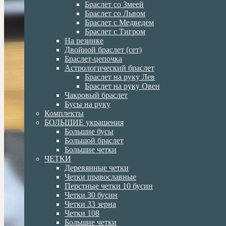
Браслет со Змеей
Браслет со Львом
Браслет с Медведем
Браслет с Тигром
На резинке
Двойной браслет (сет)
Браслет-цепочка
Астрологический браслет
Браслет на руку Лев
Браслет на руку Овен
Чакровый браслет
Бусы на руку
Комплекты
БОЛЬШИЕ украшения
Большие бусы
Большой браслет
Большие четки
ЧЕТКИ
Деревянные четки
Четки православные
Перстные четки 10 бусин
Четки 30 бусин
Четки 33 зерна
Четки 108
Большие четки