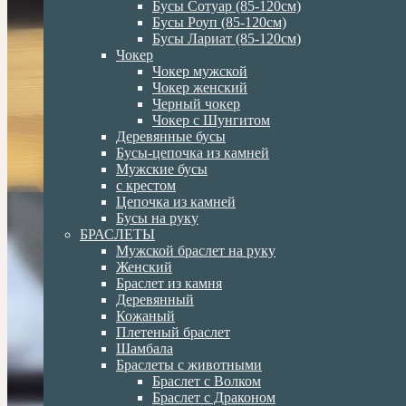
Бусы Сотуар (85-120см)
Бусы Роуп (85-120см)
Бусы Лариат (85-120см)
Чокер
Чокер мужской
Чокер женский
Черный чокер
Чокер с Шунгитом
Деревянные бусы
Бусы-цепочка из камней
Мужские бусы
с крестом
Цепочка из камней
Бусы на руку
БРАСЛЕТЫ
Мужской браслет на руку
Женский
Браслет из камня
Деревянный
Кожаный
Плетеный браслет
Шамбала
Браслеты с животными
Браслет с Волком
Браслет с Драконом