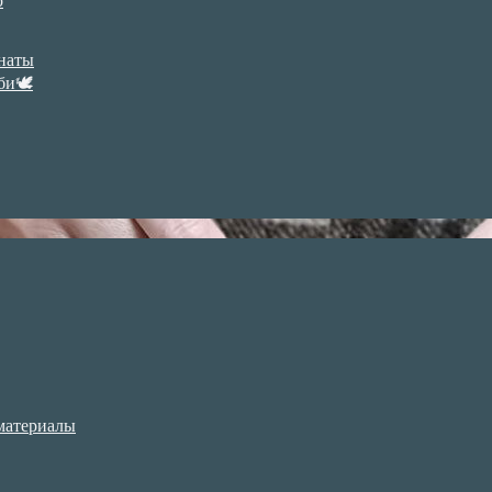
р
анаты
би🕊
материалы