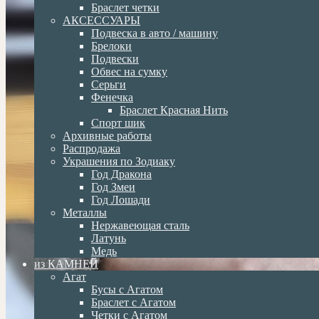
Браслет четки
АКСЕССУАРЫ
Подвеска в авто / машину
Брелоки
Подвески
Обвес на сумку
Серьги
Фенечка
Браслет Красная Нить
Спорт шик
Архивные работы
Распродажа
Украшения по Зодиаку
Год Дракона
Год Змеи
Год Лошади
Металлы
Нержавеющая сталь
Латунь
Медь
из КАМНЕЙ
Агат
Бусы с Агатом
Браслет с Агатом
Четки с Агатом