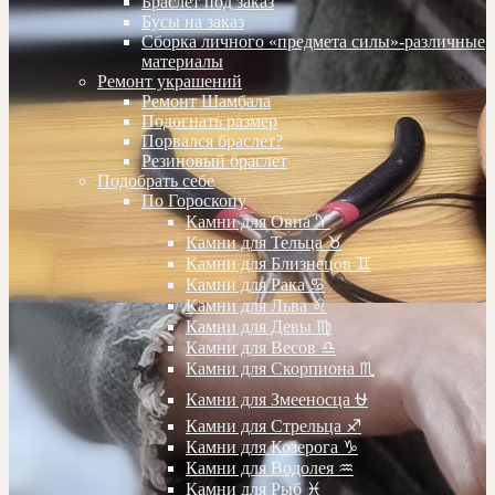
Браслет под заказ
Бусы на заказ
Сборка личного «предмета силы»-различные
материалы
Ремонт украшений
Ремонт Шамбала
Подогнать размер
Порвался браслет?
Резиновый браслет
Подобрать себе
По Гороскопу
Камни для Овна ♈️
Камни для Тельца ♉️
Камни для Близнецов ♊️
Камни для Рака ♋️
Камни для Льва ♌️
Камни для Девы ♍️
Камни для Весов ♎️
Камни для Скорпиона ♏️
Камни для Змееносца ⛎
Камни для Стрельца ♐️
Камни для Козерога ♑️
Камни для Водолея ♒️
Камни для Рыб ♓️