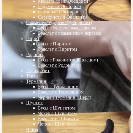
Махагоновый Обсидиан
Радужный Обсидиан
Снежный Обсидиан
Серебристый Обсидиан
Окаменелое дерево (Дендролит)
Бусы с окаменелым деревом
Браслет с окаменелым деревом
Пирит
Бусы с Пиритом
Браслет с Пиритом
Родонит
Бусы с Родонитом (Орлецом)
Браслет с Родонитом
Родохрозит
Тектит
Турмалин
Бусы с Турмалином
Браслет с Турмалином
Черный Турмалин (Шерл)
Шунгит
Бусы с Шунгитом
Чокер с Шунгитом
Браслет из Шунгита
Четки с Шунгитом
Яшма