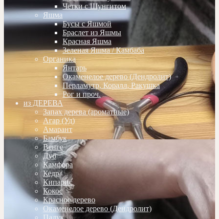
Четки с Шунгитом
Яшма
Бусы с Яшмой
Браслет из Яшмы
Красная Яшма
Зеленая Яшма / Камбаба
Органика
Янтарь
Окаменелое дерево (Дендролит)
Перламутр, Коралл, Ракушка
Рог и проч.
из ДЕРЕВА
Запах дерева (ароматные)
Агар (Уд)
Амарант
Бамбук
Венге
Дуб
Камфора
Кедр
Кипарис
Кокос
Красное дерево
Окаменелое дерево (Дендролит)
Падук