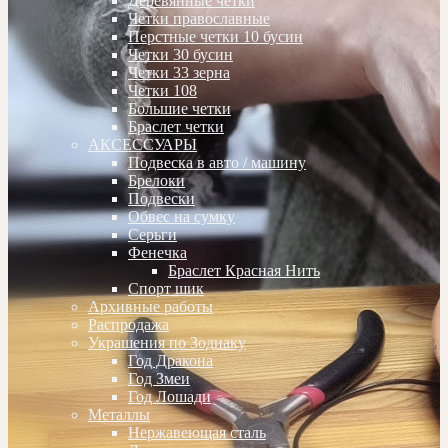
Деревянные четки
Четки православные
Перстные четки 10 бусин
Четки 30 бусин
Четки 33 зерна
Четки 108
Большие четки
Браслет четки
АКСЕССУАРЫ
Подвеска в авто / машину
Брелоки
Подвески
Обвес на сумку
Серьги
Фенечка
Браслет Красная Нить
Спорт шик
Архивные работы
Распродажа
Украшения по Зодиаку
Год Дракона
Год Змеи
Год Лошади
Металлы
Нержавеющая сталь