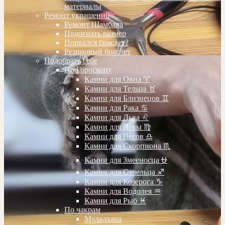
материалы
Ремонт украшений
Ремонт Шамбала
Подогнать размер
Порвался браслет?
Резиновый браслет
Подобрать себе
По Гороскопу
Камни для Овна ♈️
Камни для Тельца ♉️
Камни для Близнецов ♊️
Камни для Рака ♋️
Камни для Льва ♌️
Камни для Девы ♍️
Камни для Весов ♎️
Камни для Скорпиона ♏️
Камни для Змееносца ⛎
Камни для Стрельца ♐️
Камни для Козерога ♑️
Камни для Водолея ♒️
Камни для Рыб ♓️
По чакрам
Муладхара