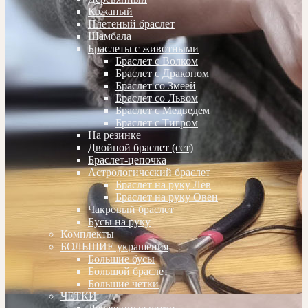
Кожаный
Плетеный браслет
Шамбала
Браслеты с животными
Браслет с Волком
Браслет с Драконом
Браслет со Змеей
Браслет со Львом
Браслет с Медведем
Браслет с Тигром
На резинке
Двойной браслет (сет)
Браслет-цепочка
Астрологический браслет
Браслет на руку Лев
Браслет на руку Овен
Чакровый браслет
Бусы на руку
Комплекты
БОЛЬШИЕ украшения
Большие бусы
Большой браслет
Большие четки
ЧЕТКИ