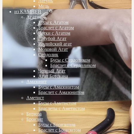
Латунь
Медь
из КАМНЕЙ
Агат
Бусы с Агатом
Браслет с Агатом
Четки с Агатом
Голубой Агат
Индийский агат
Моховой Агат
Сердолик
Бусы с Сердоликом
Браслет с Сердоликом
Черный Агат
Агат Ботсвана
Амазонит
Бусы с Амазонитом
Браслет с Амазонитом
Аметист
Бусы с Аметистом
Браслеты с Аметистом
Бирюза
Бронзит
Бусы с Бронзитом
Браслет с Бронзитом