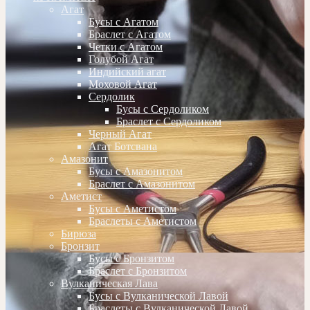
Агат
Бусы с Агатом
Браслет с Агатом
Четки с Агатом
Голубой Агат
Индийский агат
Моховой Агат
Сердолик
Бусы с Сердоликом
Браслет с Сердоликом
Черный Агат
Агат Ботсвана
Амазонит
Бусы с Амазонитом
Браслет с Амазонитом
Аметист
Бусы с Аметистом
Браслеты с Аметистом
Бирюза
Бронзит
Бусы с Бронзитом
Браслет с Бронзитом
Вулканическая Лава
Бусы с Вулканической Лавой
Браслеты с Вулканической Лавой