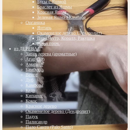
Бусы с Яшмой
Браслет из Яшмы
Красная Яшма
Зеленая Яшма / Камбаба
Органика
Янтарь
Окаменелое дерево (Дендролит)
Перламутр, Коралл, Ракушка
Рог и проч.
из ДЕРЕВА
Запах дерева (ароматные)
Агар (Уд)
Амарант
Бамбук
Венге
Дуб
Камфора
Кедр
Кипарис
Кокос
Красное дерево
Окаменелое дерево (Дендролит)
Падук
Палисандр
Пало Санто (Palo Santo)