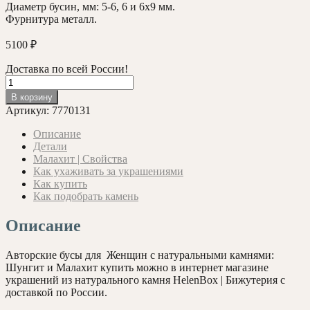
Диаметр бусин, мм: 5-6, 6 и 6х9 мм.
Фурнитура металл.
5100
₽
Доставка по всей России!
Количество
товара
В корзину
Женские
Артикул:
7770131
бусы
с
Описание
Малахитом
Детали
и
Малахит | Свойства
Шунгитом
Как ухаживать за украшениями
(50см.)
Как купить
Как подобрать камень
Описание
Авторские бусы для Женщин с натуральными камнями:
Шунгит и Малахит купить можно в интернет магазине
украшений из натурального камня HelenBox | Бижутерия с
доставкой по России.