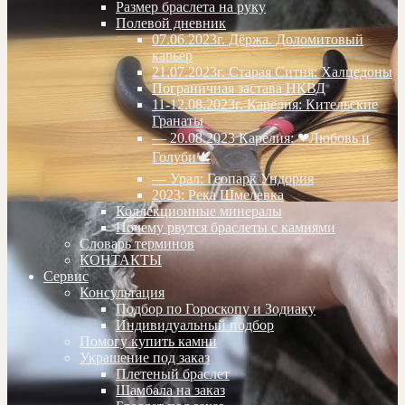
Размер браслета на руку
Полевой дневник
07.06.2023г. Дёржа. Доломитовый
карьер
21.07.2023г. Старая Ситня: Халцедоны
Пограничная застава НКВД
11-12.08.2023г. Карелия: Кительские
Гранаты
— 20.08.2023 Карелия: ❤Любовь и
Голуби🕊
— Урал: Геопарк Ундория
2023: Река Шмелевка
Коллекционные минералы
Почему рвутся браслеты с камнями
Словарь терминов
КОНТАКТЫ
Сервис
Консультация
Подбор по Гороскопу и Зодиаку
Индивидуальный подбор
Помогу купить камни
Украшение под заказ
Плетеный браслет
Шамбала на заказ