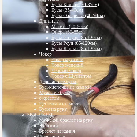
Бусы Коллар (30-35см)
Бусы (35-40см)
Бусы Ожерелье (40-50см)
Длинные
Матинэ (50-60см)
Опера (60-85см)
Бусы Сотуар (85-120см)
Бусы Роуп (85-120см)
Бусы Лариат (85-120см)
Чокер
Чокер мужской
Чокер женский
Черный чокер
Чокер с Шунгитом
Деревянные бусы
Бусы-цепочка из камней
Мужские бусы
с крестом
Цепочка из камней
Бусы на руку
БРАСЛЕТЫ
Мужской браслет на руку
Женский
Браслет из камня
Деревянный