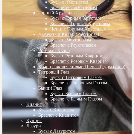
Бусы с Аметистом
Браслеты с Аметистом
Горный Хрусталь
Бусы с Горным Хрусталем
Браслет с Горным Хрусталем
Четки с Горным Хрусталем
Дымчатый Кварц (Раухтопаз)
Бусы с Раухтопазом
Браслет с Раухтопазом
Розовый Кварц
Бусы с Розовым Кварцем
Браслет с Розовым Кварцем
Кварц с включениями Шерла (Турмалина)
Тигровый Глаз
Бусы с Тигровым Глазом
Браслет с Тигровым Глазом
Бычий Глаз
Бусы с Бычьим Глазом
Браслет с Бычьим Глазом
Кианит
Бусы с Кианитом
Браслет с Кианитом
Кунцит
Лазурит
Бусы с Лазуритом