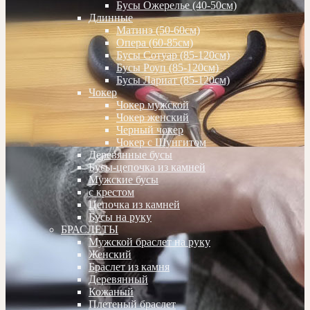
Бусы Ожерелье (40-50см)
Длинные
Матинэ (50-60см)
Опера (60-85см)
Бусы Сотуар (85-120см)
Бусы Роуп (85-120см)
Бусы Лариат (85-120см)
Чокер
Чокер мужской
Чокер женский
Черный чокер
Чокер с Шунгитом
Деревянные бусы
Бусы-цепочка из камней
Мужские бусы
с крестом
Цепочка из камней
Бусы на руку
БРАСЛЕТЫ
Мужской браслет на руку
Женский
Браслет из камня
Деревянный
Кожаный
Плетеный браслет