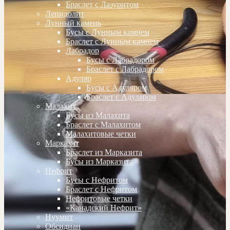
Браслет с Лазуритом
Лепидолит
Лунный камень
Бусы с Лунным камнем
Браслет с Лунным камнем
Лабрадор
Бусы с Лабрадором
Браслет с Лабрадором
Адуляр
Бусы с Адуляром
Браслет с Адуляром
Малахит
Бусы из Малахита
Браслет с Малахитом
Малахитовые четки
Марказит
Браслет из Марказита
Бусы из Марказита
Нефрит
Бусы с Нефритом
Браслет с Нефритом
Нефритовые четки
«Канадский Нефрит»
Нуумит
Обсидиан