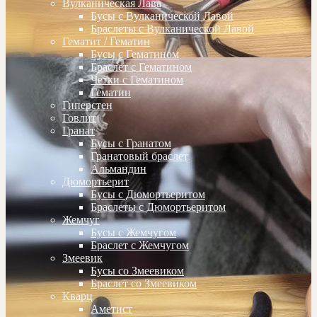
Вулканическая Лава
Бусы с Вулканической Лавой
Браслеты с Вулканической Лавой
Гематит / Гематин
Бусы с Гематином
Браслет с Гематином
Четки с Гематином
Гематин
Гиперстен
Говлит
Гранат
Бусы с Гранатом
Гранатовый браслет
Альмандин
Дюмортьерит
Бусы с Дюмортьеритом
Браслеты с Дюмортьеритом
Жемчуг
Бусы с Жемчугом
Браслет с Жемчугом
Змеевик
Бусы со Змеевиком
Браслет со Змеевиком
Кварц
Аметист