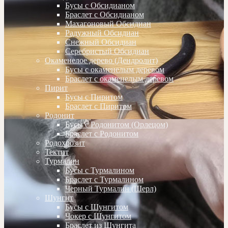
Бусы с Обсидианом
Браслет с Обсидианом
Махагоновый Обсидиан
Радужный Обсидиан
Снежный Обсидиан
Серебристый Обсидиан
Окаменелое дерево (Дендролит)
Бусы с окаменелым деревом
Браслет с окаменелым деревом
Пирит
Бусы с Пиритом
Браслет с Пиритом
Родонит
Бусы с Родонитом (Орлецом)
Браслет с Родонитом
Родохрозит
Тектит
Турмалин
Бусы с Турмалином
Браслет с Турмалином
Черный Турмалин (Шерл)
Шунгит
Бусы с Шунгитом
Чокер с Шунгитом
Браслет из Шунгита