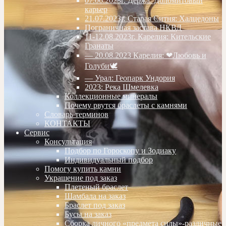
07.06.2023г. Дёржа. Доломитовый
карьер
21.07.2023г. Старая Ситня: Халцедоны
Пограничная застава НКВД
11-12.08.2023г. Карелия: Кительские
Гранаты
— 20.08.2023 Карелия: ❤Любовь и
Голуби🕊
— Урал: Геопарк Ундория
2023: Река Шмелевка
Коллекционные минералы
Почему рвутся браслеты с камнями
Словарь терминов
КОНТАКТЫ
Сервис
Консультация
Подбор по Гороскопу и Зодиаку
Индивидуальный подбор
Помогу купить камни
Украшение под заказ
Плетеный браслет
Шамбала на заказ
Браслет под заказ
Бусы на заказ
Сборка личного «предмета силы»-различные