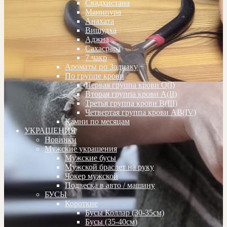
Свадхистана
Манипура
Анахата
Вишудха
Аджна
Сахасрара
7 чакр
Ароматы по Зодиаку
По группе крови
Первая группа крови О(I)
Вторая группа крови А(II)
Третья группа крови В(III)
Четвертая группа крови АВ(IV)
Камни по месяцам
УКРАШЕНИЯ
Новинки
Мужские украшения
Мужские бусы
Мужской браслет на руку
Чокер мужской
Подвеска в авто / машину
БУСЫ
Короткие
Бусы Коллар (30-35см)
Бусы (35-40см)