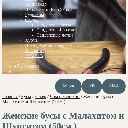
Палисандр
Пало Санто (Palo Santo)
Рудракша
Сандал
Сандаловые бусы
Сандаловый браслет
Сандаловые четки
Хурма
Эбен (Эбеновое дерево)
Эвкалипт
БУМАГА
0
₽
0 товаров
E-mail
VK
MAX
Главная
/
Бусы
/
Чокер
/
Чокер женский
/
Женские бусы с
Малахитом и Шунгитом (50см.)
Женские бусы с Малахитом и
Шунгитом (50см.)