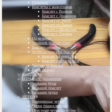
Шамбала
Браслеты с животными
Браслет с Волком
Браслет с Драконом
Браслет со Змеей
Браслет со Львом
Браслет с Медведем
Браслет с Тигром
На резинке
Двойной браслет (сет)
Браслет-цепочка
Астрологический браслет
Браслет на руку Лев
Браслет на руку Овен
Чакровый браслет
Бусы на руку
Комплекты
БОЛЬШИЕ украшения
Большие бусы
Большой браслет
Большие четки
ЧЕТКИ
Деревянные четки
Четки православные
Перстные четки 10 бусин