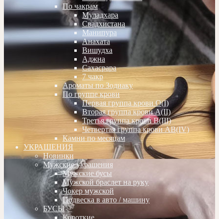
По чакрам
Муладхара
Свадхистана
Манипура
Анахата
Вишудха
Аджна
Сахасрара
7 чакр
Ароматы по Зодиаку
По группе крови
Первая группа крови О(I)
Вторая группа крови А(II)
Третья группа крови В(III)
Четвертая группа крови АВ(IV)
Камни по месяцам
УКРАШЕНИЯ
Новинки
Мужские украшения
Мужские бусы
Мужской браслет на руку
Чокер мужской
Подвеска в авто / машину
БУСЫ
Короткие