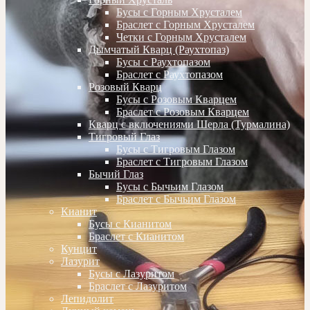
Бусы с Горным Хрусталем
Браслет с Горным Хрусталем
Четки с Горным Хрусталем
Дымчатый Кварц (Раухтопаз)
Бусы с Раухтопазом
Браслет с Раухтопазом
Розовый Кварц
Бусы с Розовым Кварцем
Браслет с Розовым Кварцем
Кварц с включениями Шерла (Турмалина)
Тигровый Глаз
Бусы с Тигровым Глазом
Браслет с Тигровым Глазом
Бычий Глаз
Бусы с Бычьим Глазом
Браслет с Бычьим Глазом
Кианит
Бусы с Кианитом
Браслет с Кианитом
Кунцит
Лазурит
Бусы с Лазуритом
Браслет с Лазуритом
Лепидолит