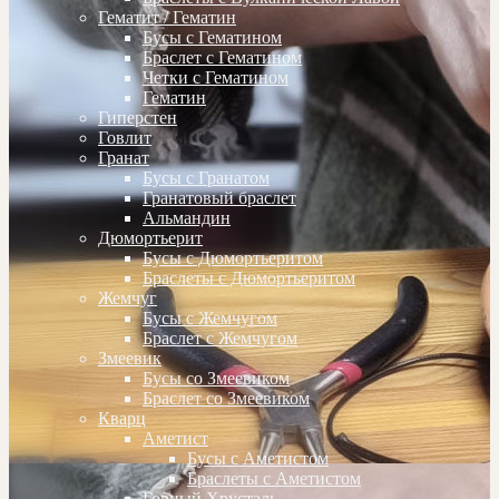
Гематит / Гематин
Бусы с Гематином
Браслет с Гематином
Четки с Гематином
Гематин
Гиперстен
Говлит
Гранат
Бусы с Гранатом
Гранатовый браслет
Альмандин
Дюмортьерит
Бусы с Дюмортьеритом
Браслеты с Дюмортьеритом
Жемчуг
Бусы с Жемчугом
Браслет с Жемчугом
Змеевик
Бусы со Змеевиком
Браслет со Змеевиком
Кварц
Аметист
Бусы с Аметистом
Браслеты с Аметистом
Горный Хрусталь