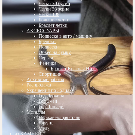
Четки 30 бусин
Четки 33 зерна
Четки 108
Большие четки
Браслет четки
АКСЕССУАРЫ
Подвеска в авто / машину
Брелоки
Подвески
Обвес на сумку
Серьги
Фенечка
Браслет Красная Нить
Спорт шик
Архивные работы
Распродажа
Украшения по Зодиаку
Год Дракона
Год Змеи
Год Лошади
Металлы
Нержавеющая сталь
Латунь
Медь
из КАМНЕЙ