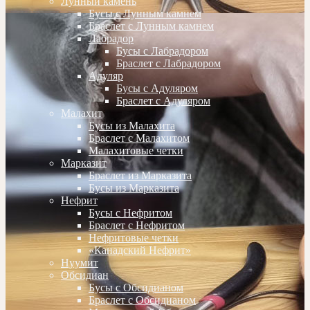
Лунный камень
Бусы с Лунным камнем
Браслет с Лунным камнем
Лабрадор
Бусы с Лабрадором
Браслет с Лабрадором
Адуляр
Бусы с Адуляром
Браслет с Адуляром
Малахит
Бусы из Малахита
Браслет с Малахитом
Малахитовые четки
Марказит
Браслет из Марказита
Бусы из Марказита
Нефрит
Бусы с Нефритом
Браслет с Нефритом
Нефритовые четки
«Канадский Нефрит»
Нуумит
Обсидиан
Бусы с Обсидианом
Браслет с Обсидианом