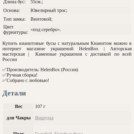
Длина бус:
55см.;
Основа:
Ювелирный трос;
Тип замка:
Винтовой;
Цвет
«под серебро».
фурнитуры:
Купить кианитовые бусы с натуральным Кианитом можно в
интернет магазине украшений HelenBox | Авторская
мастерская | Каменные украшения с доставкой по всей
России
✅Производитель: HelenBox (Россия)
✅Ручная сборка!
✅Собрано с любовью!
Детали
Вес
107 г
для Чакры
Вишудха
Цвет
Голубой
,
Голубые бусы