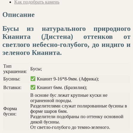
Как подобрать камень
Описание
Бусы из натурального природного
Кианита (Дистена) оттенков от
светлого небесно-голубого, до индиго и
зеленого Кианита.
Тип
Бусы;
украшения:
Бусины:
Кианит 9-16*8-9мм. (Африка);
Вставки:
Кианит 6мм. (Бразилия);
В основе бус лежат крупные куски не
ограненной породы.
Разделителями служат полированные бусины в
Форма
форме шаров 6мм.
бусин:
Разделители подобраны по оттенку основной
дикой бусины.
От светло-голубого до темно-зеленого.