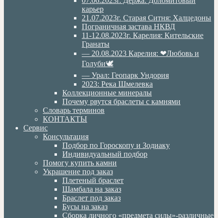
07.06.2023г. Дёржа. Доломитовый
карьер
21.07.2023г. Старая Ситня: Халцедоны
Пограничная застава НКВД
11-12.08.2023г. Карелия: Кительские
Гранаты
— 20.08.2023 Карелия: ❤Любовь и
Голуби🕊
— Урал: Геопарк Ундория
2023: Река Шмелевка
Коллекционные минералы
Почему рвутся браслеты с камнями
Словарь терминов
КОНТАКТЫ
Сервис
Консультация
Подбор по Гороскопу и Зодиаку
Индивидуальный подбор
Помогу купить камни
Украшение под заказ
Плетеный браслет
Шамбала на заказ
Браслет под заказ
Бусы на заказ
Сборка личного «предмета силы»-различные