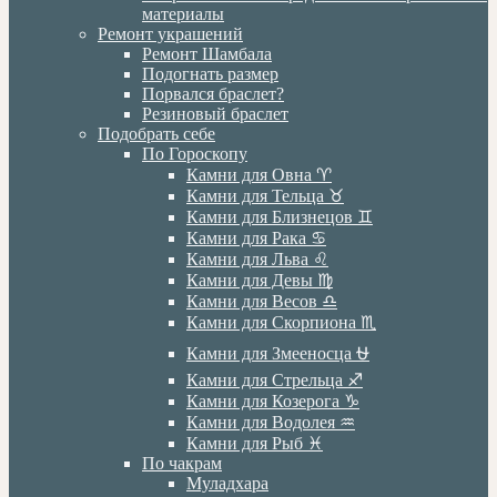
материалы
Ремонт украшений
Ремонт Шамбала
Подогнать размер
Порвался браслет?
Резиновый браслет
Подобрать себе
По Гороскопу
Камни для Овна ♈️
Камни для Тельца ♉️
Камни для Близнецов ♊️
Камни для Рака ♋️
Камни для Льва ♌️
Камни для Девы ♍️
Камни для Весов ♎️
Камни для Скорпиона ♏️
Камни для Змееносца ⛎
Камни для Стрельца ♐️
Камни для Козерога ♑️
Камни для Водолея ♒️
Камни для Рыб ♓️
По чакрам
Муладхара