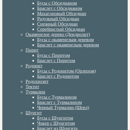
Бусы с Обсидианом
Браслет с Обсидианом
Махагоновый Обсидиан
Радужный Обсидиан
Снежный Обсидиан
Серебристый Обсидиан
Окаменелое дерево (Дендролит)
Бусы с окаменелым деревом
Браслет с окаменелым деревом
Пирит
Бусы с Пиритом
Браслет с Пиритом
Родонит
Бусы с Родонитом (Орлецом)
Браслет с Родонитом
Родохрозит
Тектит
Турмалин
Бусы с Турмалином
Браслет с Турмалином
Черный Турмалин (Шерл)
Шунгит
Бусы с Шунгитом
Чокер с Шунгитом
Браслет из Шунгита