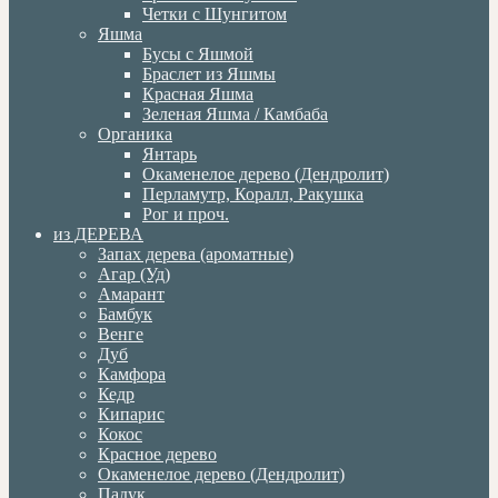
Четки с Шунгитом
Яшма
Бусы с Яшмой
Браслет из Яшмы
Красная Яшма
Зеленая Яшма / Камбаба
Органика
Янтарь
Окаменелое дерево (Дендролит)
Перламутр, Коралл, Ракушка
Рог и проч.
из ДЕРЕВА
Запах дерева (ароматные)
Агар (Уд)
Амарант
Бамбук
Венге
Дуб
Камфора
Кедр
Кипарис
Кокос
Красное дерево
Окаменелое дерево (Дендролит)
Падук