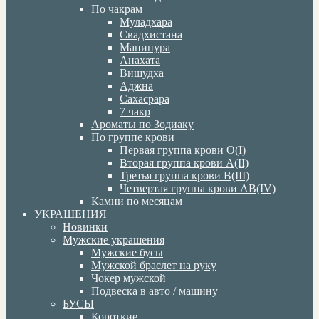
По чакрам
Муладхара
Свадхистана
Манипура
Анахата
Вишудха
Аджна
Сахасрара
7 чакр
Ароматы по Зодиаку
По группе крови
Первая группа крови О(I)
Вторая группа крови А(II)
Третья группа крови В(III)
Четвертая группа крови АВ(IV)
Камни по месяцам
УКРАШЕНИЯ
Новинки
Мужские украшения
Мужские бусы
Мужской браслет на руку
Чокер мужской
Подвеска в авто / машину
БУСЫ
Короткие