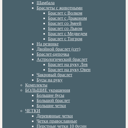
Шамбала
Браслеты с животными
Браслет с Волком
Браслет с Драконом
Браслет со Змеей
Браслет со Львом
Браслет с Медведем
Браслет с Тигром
На резинке
Двойной браслет (сет)
Браслет-цепочка
Астрологический браслет
Браслет на руку Лев
Браслет на руку Овен
Чакровый браслет
Бусы на руку
Комплекты
БОЛЬШИЕ украшения
Большие бусы
Большой браслет
Большие четки
ЧЕТКИ
Деревянные четки
Четки православные
Перстные четки 10 бусин