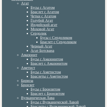
Агат
Бусы с Агатом
Браслет с Агатом
Четки с Агатом
Голубой Агат
Индийский агат
Моховой Агат
Сердолик
Бусы с Сердоликом
Браслет с Сердоликом
Черный Агат
Агат Ботсвана
Амазонит
Бусы с Амазонитом
Браслет с Амазонитом
Аметист
Бусы с Аметистом
Браслеты с Аметистом
Бирюза
Бронзит
Бусы с Бронзитом
Браслет с Бронзитом
Вулканическая Лава
Бусы с Вулканической Лавой
Браслеты с Вулканической Лавой