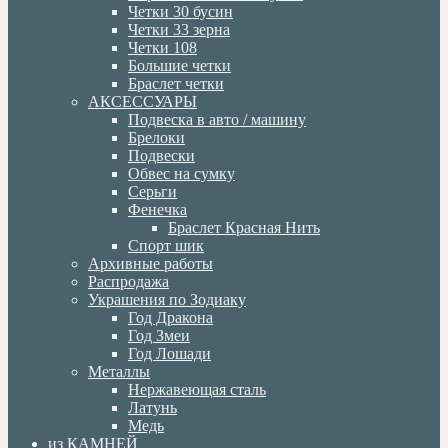
Четки 30 бусин
Четки 33 зерна
Четки 108
Большие четки
Браслет четки
АКСЕССУАРЫ
Подвеска в авто / машину
Брелоки
Подвески
Обвес на сумку
Серьги
Фенечка
Браслет Красная Нить
Спорт шик
Архивные работы
Распродажа
Украшения по Зодиаку
Год Дракона
Год Змеи
Год Лошади
Металлы
Нержавеющая сталь
Латунь
Медь
из КАМНЕЙ