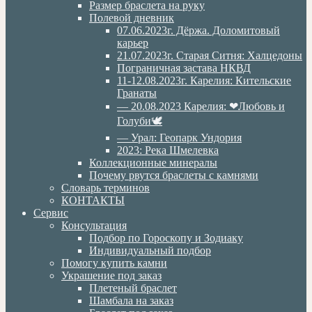
Размер браслета на руку
Полевой дневник
07.06.2023г. Дёржа. Доломитовый
карьер
21.07.2023г. Старая Ситня: Халцедоны
Пограничная застава НКВД
11-12.08.2023г. Карелия: Кительские
Гранаты
— 20.08.2023 Карелия: ❤Любовь и
Голуби🕊
— Урал: Геопарк Ундория
2023: Река Шмелевка
Коллекционные минералы
Почему рвутся браслеты с камнями
Словарь терминов
КОНТАКТЫ
Сервис
Консультация
Подбор по Гороскопу и Зодиаку
Индивидуальный подбор
Помогу купить камни
Украшение под заказ
Плетеный браслет
Шамбала на заказ