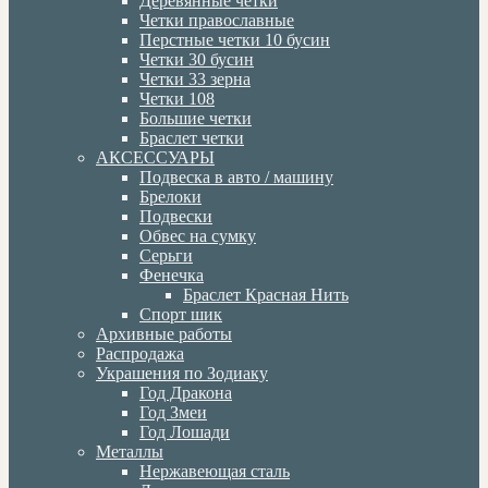
Деревянные четки
Четки православные
Перстные четки 10 бусин
Четки 30 бусин
Четки 33 зерна
Четки 108
Большие четки
Браслет четки
АКСЕССУАРЫ
Подвеска в авто / машину
Брелоки
Подвески
Обвес на сумку
Серьги
Фенечка
Браслет Красная Нить
Спорт шик
Архивные работы
Распродажа
Украшения по Зодиаку
Год Дракона
Год Змеи
Год Лошади
Металлы
Нержавеющая сталь