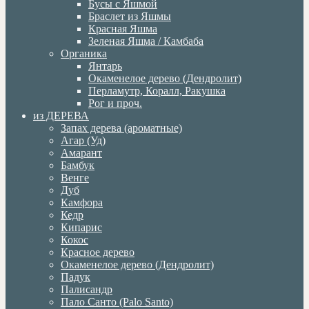
Бусы с Яшмой
Браслет из Яшмы
Красная Яшма
Зеленая Яшма / Камбаба
Органика
Янтарь
Окаменелое дерево (Дендролит)
Перламутр, Коралл, Ракушка
Рог и проч.
из ДЕРЕВА
Запах дерева (ароматные)
Агар (Уд)
Амарант
Бамбук
Венге
Дуб
Камфора
Кедр
Кипарис
Кокос
Красное дерево
Окаменелое дерево (Дендролит)
Падук
Палисандр
Пало Санто (Palo Santo)