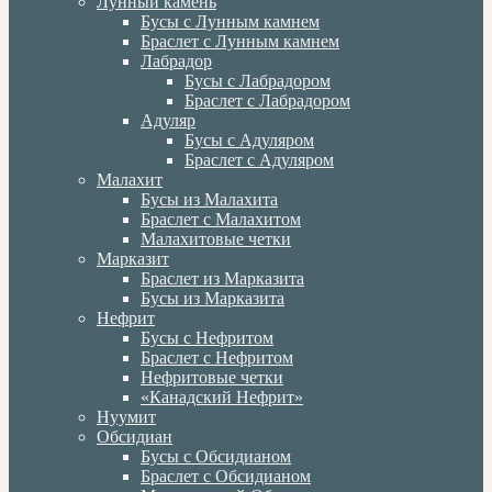
Лунный камень
Бусы с Лунным камнем
Браслет с Лунным камнем
Лабрадор
Бусы с Лабрадором
Браслет с Лабрадором
Адуляр
Бусы с Адуляром
Браслет с Адуляром
Малахит
Бусы из Малахита
Браслет с Малахитом
Малахитовые четки
Марказит
Браслет из Марказита
Бусы из Марказита
Нефрит
Бусы с Нефритом
Браслет с Нефритом
Нефритовые четки
«Канадский Нефрит»
Нуумит
Обсидиан
Бусы с Обсидианом
Браслет с Обсидианом