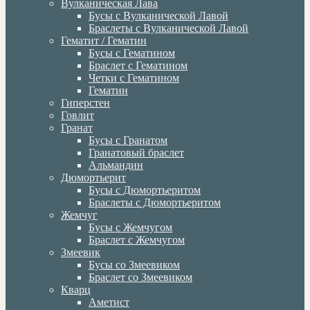
Вулканическая Лава
Бусы с Вулканической Лавой
Браслеты с Вулканической Лавой
Гематит / Гематин
Бусы с Гематином
Браслет с Гематином
Четки с Гематином
Гематин
Гиперстен
Говлит
Гранат
Бусы с Гранатом
Гранатовый браслет
Альмандин
Дюмортьерит
Бусы с Дюмортьеритом
Браслеты с Дюмортьеритом
Жемчуг
Бусы с Жемчугом
Браслет с Жемчугом
Змеевик
Бусы со Змеевиком
Браслет со Змеевиком
Кварц
Аметист