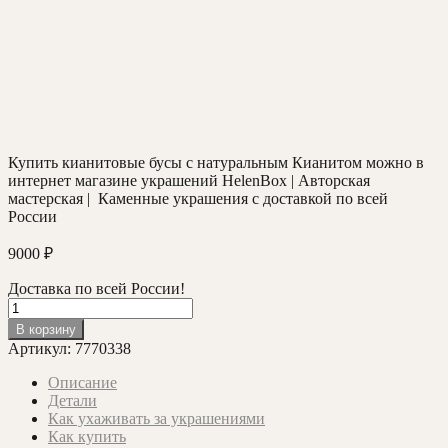
Купить кианитовые бусы с натуральным Кианитом можно в
интернет магазине украшений HelenBox | Авторская
мастерская | Каменные украшения с доставкой по всей
России
9000
₽
Доставка по всей России!
Количество
товара
В корзину
Кианитовое
Артикул:
7770338
ожерелье,
дикие
Описание
бусины,
Детали
55см.,
Как ухаживать за украшениями
107гр.
Как купить