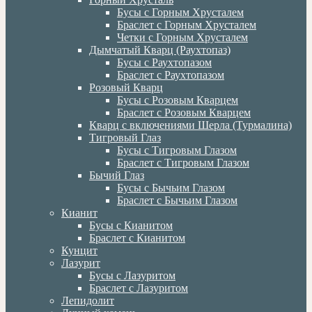
Бусы с Горным Хрусталем
Браслет с Горным Хрусталем
Четки с Горным Хрусталем
Дымчатый Кварц (Раухтопаз)
Бусы с Раухтопазом
Браслет с Раухтопазом
Розовый Кварц
Бусы с Розовым Кварцем
Браслет с Розовым Кварцем
Кварц с включениями Шерла (Турмалина)
Тигровый Глаз
Бусы с Тигровым Глазом
Браслет с Тигровым Глазом
Бычий Глаз
Бусы с Бычьим Глазом
Браслет с Бычьим Глазом
Кианит
Бусы с Кианитом
Браслет с Кианитом
Кунцит
Лазурит
Бусы с Лазуритом
Браслет с Лазуритом
Лепидолит