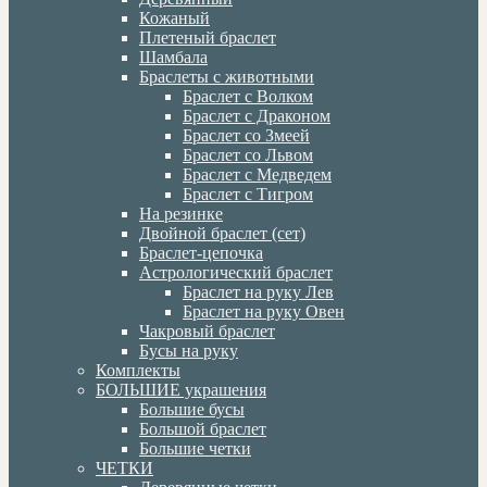
Кожаный
Плетеный браслет
Шамбала
Браслеты с животными
Браслет с Волком
Браслет с Драконом
Браслет со Змеей
Браслет со Львом
Браслет с Медведем
Браслет с Тигром
На резинке
Двойной браслет (сет)
Браслет-цепочка
Астрологический браслет
Браслет на руку Лев
Браслет на руку Овен
Чакровый браслет
Бусы на руку
Комплекты
БОЛЬШИЕ украшения
Большие бусы
Большой браслет
Большие четки
ЧЕТКИ