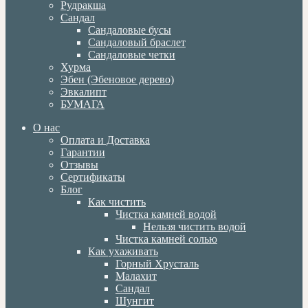
Рудракша
Сандал
Сандаловые бусы
Сандаловый браслет
Сандаловые четки
Хурма
Эбен (Эбеновое дерево)
Эвкалипт
БУМАГА
О нас
Оплата и Доставка
Гарантии
Отзывы
Сертификаты
Блог
Как чистить
Чистка камней водой
Нельзя чистить водой
Чистка камней солью
Как ухаживать
Горный Хрусталь
Малахит
Сандал
Шунгит