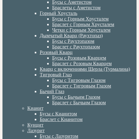
Бусы с Аметистом
Браслеты с Аметистом
Горный Хрусталь
Бусы с Горным Хрусталем
Браслет с Горным Хрусталем
Четки с Горным Хрусталем
Дымчатый Кварц (Раухтопаз)
Бусы с Раухтопазом
Браслет с Раухтопазом
Розовый Кварц
Бусы с Розовым Кварцем
Браслет с Розовым Кварцем
Кварц с включениями Шерла (Турмалина)
Тигровый Глаз
Бусы с Тигровым Глазом
Браслет с Тигровым Глазом
Бычий Глаз
Бусы с Бычьим Глазом
Браслет с Бычьим Глазом
Кианит
Бусы с Кианитом
Браслет с Кианитом
Кунцит
Лазурит
Бусы с Лазуритом