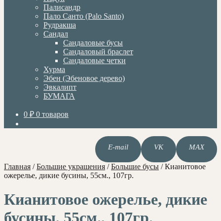
Палисандр
Пало Санто (Palo Santo)
Рудракша
Сандал
Сандаловые бусы
Сандаловый браслет
Сандаловые четки
Хурма
Эбен (Эбеновое дерево)
Эвкалипт
БУМАГА
0
₽
0 товаров
E-mail
VK
MAX
Главная
/
Большие украшения
/
Большие бусы
/
Кианитовое
ожерелье, дикие бусины, 55см., 107гр.
Кианитовое ожерелье, дикие
бусины, 55см., 107гр.