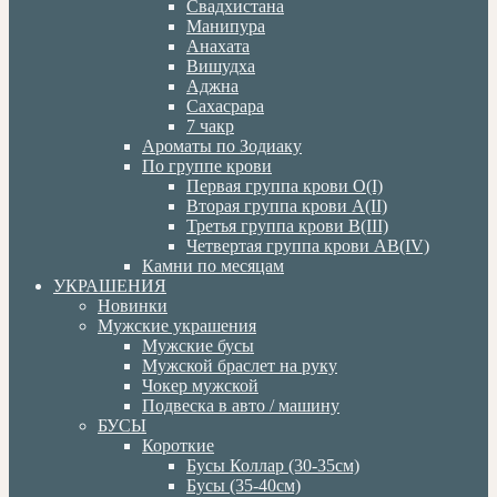
Свадхистана
Манипура
Анахата
Вишудха
Аджна
Сахасрара
7 чакр
Ароматы по Зодиаку
По группе крови
Первая группа крови О(I)
Вторая группа крови А(II)
Третья группа крови В(III)
Четвертая группа крови АВ(IV)
Камни по месяцам
УКРАШЕНИЯ
Новинки
Мужские украшения
Мужские бусы
Мужской браслет на руку
Чокер мужской
Подвеска в авто / машину
БУСЫ
Короткие
Бусы Коллар (30-35см)
Бусы (35-40см)