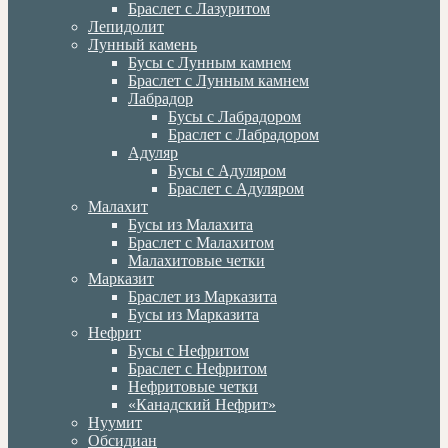
Браслет с Лазуритом
Лепидолит
Лунный камень
Бусы с Лунным камнем
Браслет с Лунным камнем
Лабрадор
Бусы с Лабрадором
Браслет с Лабрадором
Адуляр
Бусы с Адуляром
Браслет с Адуляром
Малахит
Бусы из Малахита
Браслет с Малахитом
Малахитовые четки
Марказит
Браслет из Марказита
Бусы из Марказита
Нефрит
Бусы с Нефритом
Браслет с Нефритом
Нефритовые четки
«Канадский Нефрит»
Нуумит
Обсидиан