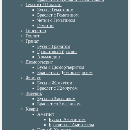
Гематит / Гематин
Бусы с Гематином
Браслет с Гематином
Четки с Гематином
Гематин
Гиперстен
Говлит
Гранат
Бусы с Гранатом
Гранатовый браслет
Альмандин
Дюмортьерит
Бусы с Дюмортьеритом
Браслеты с Дюмортьеритом
Жемчуг
Бусы с Жемчугом
Браслет с Жемчугом
Змеевик
Бусы со Змеевиком
Браслет со Змеевиком
Кварц
Аметист
Бусы с Аметистом
Браслеты с Аметистом
Горный Хрусталь