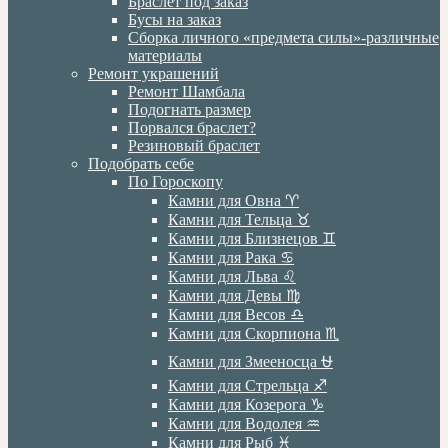
Браслет под заказ
Бусы на заказ
Сборка личного «предмета силы»-различные
материалы
Ремонт украшений
Ремонт Шамбала
Подогнать размер
Порвался браслет?
Резиновый браслет
Подобрать себе
По Гороскопу
Камни для Овна ♈️
Камни для Тельца ♉️
Камни для Близнецов ♊️
Камни для Рака ♋️
Камни для Льва ♌️
Камни для Девы ♍️
Камни для Весов ♎️
Камни для Скорпиона ♏️
Камни для Змееносца ⛎
Камни для Стрельца ♐️
Камни для Козерога ♑️
Камни для Водолея ♒️
Камни для Рыб ♓️