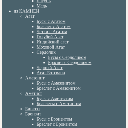
Латунь
Медь
из КАМНЕЙ
Агат
Бусы с Агатом
Браслет с Агатом
Четки с Агатом
Голубой Агат
Индийский агат
Моховой Агат
Сердолик
Бусы с Сердоликом
Браслет с Сердоликом
Черный Агат
Агат Ботсвана
Амазонит
Бусы с Амазонитом
Браслет с Амазонитом
Аметист
Бусы с Аметистом
Браслеты с Аметистом
Бирюза
Бронзит
Бусы с Бронзитом
Браслет с Бронзитом