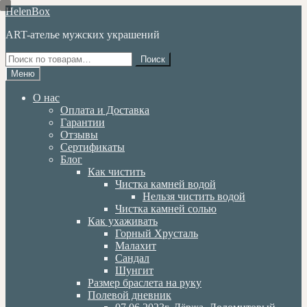
Перейти
Перейти
HelenBox
к
к
ART-ателье мужских украшений
навигации
содержимому
Искать:
Поиск
Меню
О нас
Оплата и Доставка
Гарантии
Отзывы
Сертификаты
Блог
Как чистить
Чистка камней водой
Нельзя чистить водой
Чистка камней солью
Как ухаживать
Горный Хрусталь
Малахит
Сандал
Шунгит
Размер браслета на руку
Полевой дневник