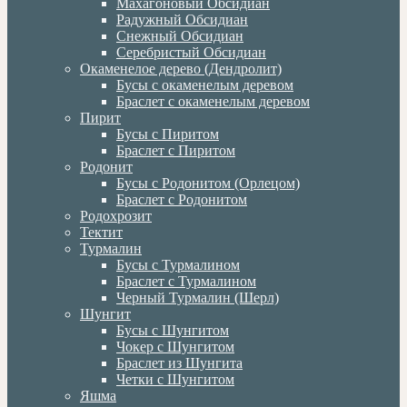
Махагоновый Обсидиан
Радужный Обсидиан
Снежный Обсидиан
Серебристый Обсидиан
Окаменелое дерево (Дендролит)
Бусы с окаменелым деревом
Браслет с окаменелым деревом
Пирит
Бусы с Пиритом
Браслет с Пиритом
Родонит
Бусы с Родонитом (Орлецом)
Браслет с Родонитом
Родохрозит
Тектит
Турмалин
Бусы с Турмалином
Браслет с Турмалином
Черный Турмалин (Шерл)
Шунгит
Бусы с Шунгитом
Чокер с Шунгитом
Браслет из Шунгита
Четки с Шунгитом
Яшма