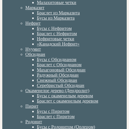
Малахитовые четки
Марказит
Браслет из Марказита
Бусы из Марказита
Нефрит
Бусы с Нефритом
Браслет с Нефритом
Нефритовые четки
«Канадский Нефрит»
Нуумит
Обсидиан
Бусы с Обсидианом
Браслет с Обсидианом
Махагоновый Обсидиан
Радужный Обсидиан
Снежный Обсидиан
Серебристый Обсидиан
Окаменелое дерево (Дендролит)
Бусы с окаменелым деревом
Браслет с окаменелым деревом
Пирит
Бусы с Пиритом
Браслет с Пиритом
Родонит
Бусы с Родонитом (Орлецом)