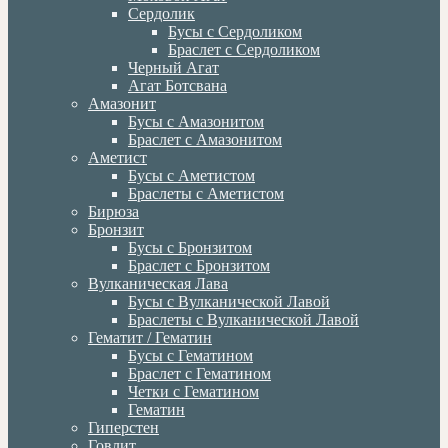
Сердолик
Бусы с Сердоликом
Браслет с Сердоликом
Черный Агат
Агат Ботсвана
Амазонит
Бусы с Амазонитом
Браслет с Амазонитом
Аметист
Бусы с Аметистом
Браслеты с Аметистом
Бирюза
Бронзит
Бусы с Бронзитом
Браслет с Бронзитом
Вулканическая Лава
Бусы с Вулканической Лавой
Браслеты с Вулканической Лавой
Гематит / Гематин
Бусы с Гематином
Браслет с Гематином
Четки с Гематином
Гематин
Гиперстен
Говлит