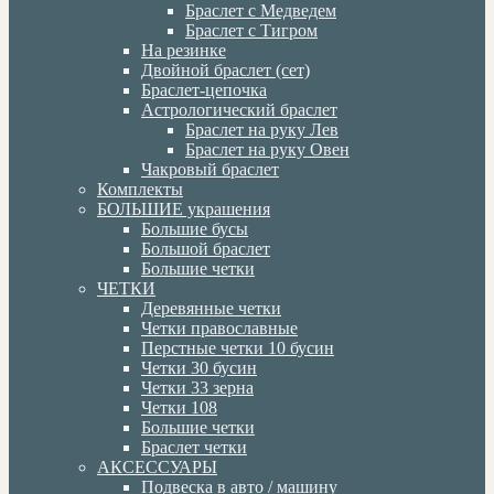
Браслет с Медведем
Браслет с Тигром
На резинке
Двойной браслет (сет)
Браслет-цепочка
Астрологический браслет
Браслет на руку Лев
Браслет на руку Овен
Чакровый браслет
Комплекты
БОЛЬШИЕ украшения
Большие бусы
Большой браслет
Большие четки
ЧЕТКИ
Деревянные четки
Четки православные
Перстные четки 10 бусин
Четки 30 бусин
Четки 33 зерна
Четки 108
Большие четки
Браслет четки
АКСЕССУАРЫ
Подвеска в авто / машину