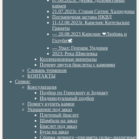
07.06.2023г. Дёржа. Доломитовый
карьер
21.07.2023г. Старая Ситня: Халцедоны
Пограничная застава НКВД
11-12.08.2023г. Карелия: Кительские
Гранаты
— 20.08.2023 Карелия: ❤Любовь и
Голуби🕊
— Урал: Геопарк Ундория
2023: Река Шмелевка
Коллекционные минералы
Почему рвутся браслеты с камнями
Словарь терминов
КОНТАКТЫ
Сервис
Консультация
Подбор по Гороскопу и Зодиаку
Индивидуальный подбор
Помогу купить камни
Украшение под заказ
Плетеный браслет
Шамбала на заказ
Браслет под заказ
Бусы на заказ
Сборка личного «предмета силы»-различные