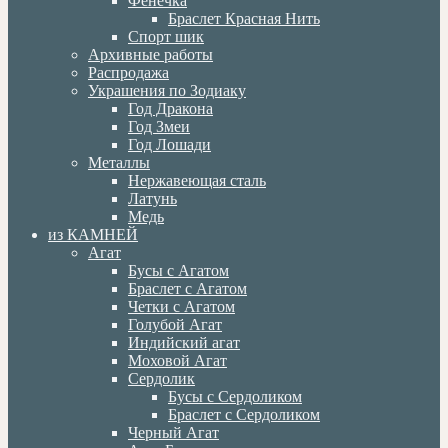
Фенечка
Браслет Красная Нить
Спорт шик
Архивные работы
Распродажа
Украшения по Зодиаку
Год Дракона
Год Змеи
Год Лошади
Металлы
Нержавеющая сталь
Латунь
Медь
из КАМНЕЙ
Агат
Бусы с Агатом
Браслет с Агатом
Четки с Агатом
Голубой Агат
Индийский агат
Моховой Агат
Сердолик
Бусы с Сердоликом
Браслет с Сердоликом
Черный Агат