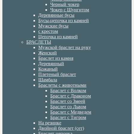
Черный чокер
Чокер с Шунгитом
Деревянные бусы
Бусы-цепочка из камней
Мужские бусы
с крестом
Цепочка из камней
БРАСЛЕТЫ
Мужской браслет на руку
Женский
Браслет из камня
Деревянный
Кожаный
Плетеный браслет
Шамбала
Браслеты с животными
Браслет с Волком
Браслет с Драконом
Браслет со Змеей
Браслет со Львом
Браслет с Медведем
Браслет с Тигром
На резинке
Двойной браслет (сет)
Браслет-цепочка