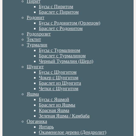
Пирит
Бусы с Пиритом
Браслет с Пиритом
Родонит
Бусы с Родонитом (Орлецом)
Браслет с Родонитом
Родохрозит
Тектит
Турмалин
Бусы с Турмалином
Браслет с Турмалином
Черный Турмалин (Шерл)
Шунгит
Бусы с Шунгитом
Чокер с Шунгитом
Браслет из Шунгита
Четки с Шунгитом
Яшма
Бусы с Яшмой
Браслет из Яшмы
Красная Яшма
Зеленая Яшма / Камбаба
Органика
Янтарь
Окаменелое дерево (Дендролит)