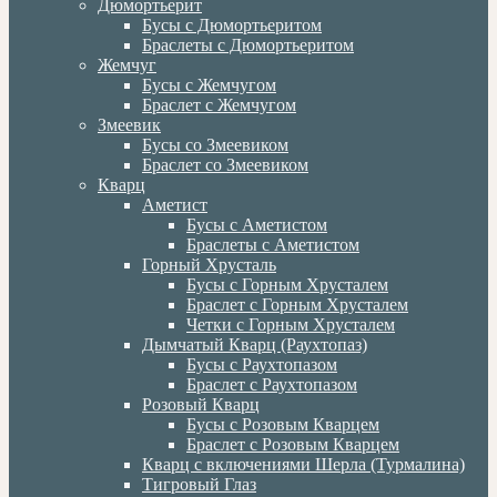
Дюмортьерит
Бусы с Дюмортьеритом
Браслеты с Дюмортьеритом
Жемчуг
Бусы с Жемчугом
Браслет с Жемчугом
Змеевик
Бусы со Змеевиком
Браслет со Змеевиком
Кварц
Аметист
Бусы с Аметистом
Браслеты с Аметистом
Горный Хрусталь
Бусы с Горным Хрусталем
Браслет с Горным Хрусталем
Четки с Горным Хрусталем
Дымчатый Кварц (Раухтопаз)
Бусы с Раухтопазом
Браслет с Раухтопазом
Розовый Кварц
Бусы с Розовым Кварцем
Браслет с Розовым Кварцем
Кварц с включениями Шерла (Турмалина)
Тигровый Глаз