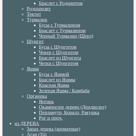
Браслет с Родонитом
Родохрозит
Тектит
Турмалин
Бусы с Турмалином
Браслет с Турмалином
Черный Турмалин (Шерл)
Шунгит
Бусы с Шунгитом
Чокер с Шунгитом
Браслет из Шунгита
Четки с Шунгитом
Яшма
Бусы с Яшмой
Браслет из Яшмы
Красная Яшма
Зеленая Яшма / Камбаба
Органика
Янтарь
Окаменелое дерево (Дендролит)
Перламутр, Коралл, Ракушка
Рог и проч.
из ДЕРЕВА
Запах дерева (ароматные)
Агар (Уд)