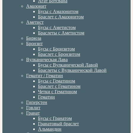
Агат Ботсвана
Амазонит
Бусы с Амазонитом
Браслет с Амазонитом
Аметист
Бусы с Аметистом
Браслеты с Аметистом
Бирюза
Бронзит
Бусы с Бронзитом
Браслет с Бронзитом
Вулканическая Лава
Бусы с Вулканической Лавой
Браслеты с Вулканической Лавой
Гематит / Гематин
Бусы с Гематином
Браслет с Гематином
Четки с Гематином
Гематин
Гиперстен
Говлит
Гранат
Бусы с Гранатом
Гранатовый браслет
Альмандин