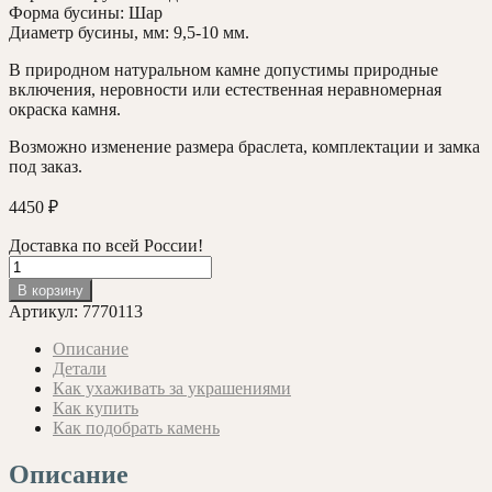
Форма бусины: Шар
Диаметр бусины, мм: 9,5-10 мм.
В природном натуральном камне допустимы природные
включения, неровности или естественная неравномерная
окраска камня.
Возможно изменение размера браслета, комплектации и замка
под заказ.
4450
₽
Доставка по всей России!
Количество
товара
В корзину
Браслет
Артикул:
7770113
с
Нефритом,
Описание
Шунгитом
Детали
и
Как ухаживать за украшениями
Рогом
Как купить
Оленя
Как подобрать камень
18,5см.
Описание