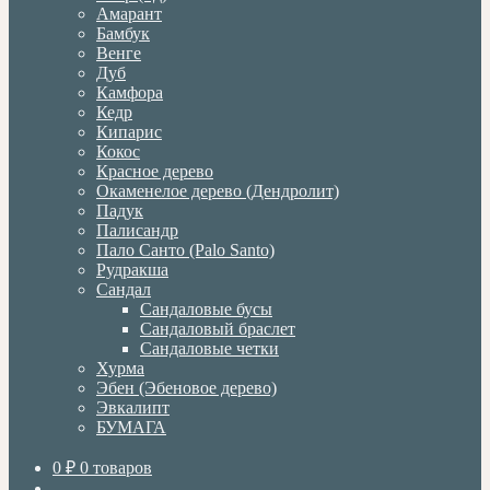
Амарант
Бамбук
Венге
Дуб
Камфора
Кедр
Кипарис
Кокос
Красное дерево
Окаменелое дерево (Дендролит)
Падук
Палисандр
Пало Санто (Palo Santo)
Рудракша
Сандал
Сандаловые бусы
Сандаловый браслет
Сандаловые четки
Хурма
Эбен (Эбеновое дерево)
Эвкалипт
БУМАГА
0
₽
0 товаров