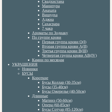
Свадхистана
Манипура
Анахата
Вишудха
Аджна
Сахасрара
7 чакр
Ароматы по Зодиаку
По группе крови
Первая группа крови О(I)
Вторая группа крови А(II)
Третья группа крови В(III)
Четвертая группа крови АВ(IV)
Камни по месяцам
УКРАШЕНИЯ
Новинки
БУСЫ
Короткие
Бусы Коллар (30-35см)
Бусы (35-40см)
Бусы Ожерелье (40-50см)
Длинные
Матинэ (50-60см)
Опера (60-85см)
Бусы Сотуар (85-120см)