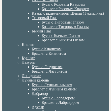
Бусы с Розовым Кварцем
Браслет с Розовым Кварцем
Кварц с включениями Шерла (Турмалина)
Тигровый Глаз
Бусы с Тигровым Глазом
Браслет с Тигровым Глазом
Бычий Глаз
Бусы с Бычьим Глазом
Браслет с Бычьим Глазом
Кианит
Бусы с Кианитом
Браслет с Кианитом
Кунцит
Лазурит
Бусы с Лазуритом
Браслет с Лазуритом
Лепидолит
Лунный камень
Бусы с Лунным камнем
Браслет с Лунным камнем
Лабрадор
Бусы с Лабрадором
Браслет с Лабрадором
Адуляр