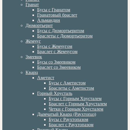
Гранат
Бусы с Гранатом
Гранатовый браслет
Альмандин
Дюмортьерит
Бусы с Дюмортьеритом
Браслеты с Дюмортьеритом
Жемчуг
Бусы с Жемчугом
Браслет с Жемчугом
Змеевик
Бусы со Змеевиком
Браслет со Змеевиком
Кварц
Аметист
Бусы с Аметистом
Браслеты с Аметистом
Горный Хрусталь
Бусы с Горным Хрусталем
Браслет с Горным Хрусталем
Четки с Горным Хрусталем
Дымчатый Кварц (Раухтопаз)
Бусы с Раухтопазом
Браслет с Раухтопазом
Розовый Кварц