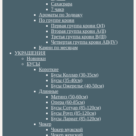
Сахасрара
7 чакр
Ароматы по Зодиаку
По группе крови
Первая группа крови О(I)
Вторая группа крови А(II)
Третья группа крови В(III)
Четвертая группа крови АВ(IV)
Камни по месяцам
УКРАШЕНИЯ
Новинки
БУСЫ
Короткие
Бусы Коллар (30-35см)
Бусы (35-40см)
Бусы Ожерелье (40-50см)
Длинные
Матинэ (50-60см)
Опера (60-85см)
Бусы Сотуар (85-120см)
Бусы Роуп (85-120см)
Бусы Лариат (85-120см)
Чокер
Чокер мужской
Чокер женский