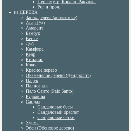
Перламутр, Коралл, Ракушка
Рог и проч.
из ДЕРЕВА
Запах дерева (ароматные)
Агар (Уд)
Амарант
Бамбук
Венге
Дуб
Камфора
Кедр
Кипарис
Кокос
Красное дерево
Окаменелое дерево (Дендролит)
Падук
Палисандр
Пало Санто (Palo Santo)
Рудракша
Сандал
Сандаловые бусы
Сандаловый браслет
Сандаловые четки
Хурма
Эбен (Эбеновое дерево)