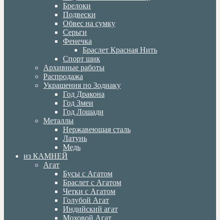
Брелоки
Подвески
Обвес на сумку
Серьги
Фенечка
Браслет Красная Нить
Спорт шик
Архивные работы
Распродажа
Украшения по Зодиаку
Год Дракона
Год Змеи
Год Лошади
Металлы
Нержавеющая сталь
Латунь
Медь
из КАМНЕЙ
Агат
Бусы с Агатом
Браслет с Агатом
Четки с Агатом
Голубой Агат
Индийский агат
Моховой Агат