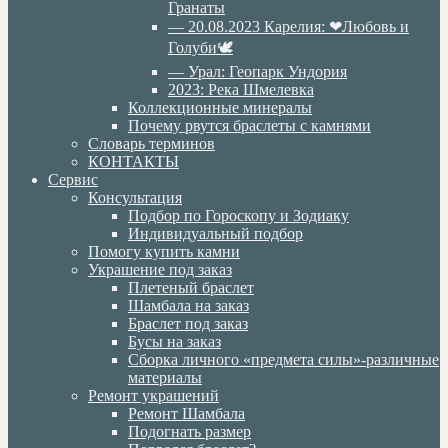
Гранаты
— 20.08.2023 Карелия: ❤Любовь и
Голуби🕊
— Урал: Геопарк Ундория
2023: Река Шмелевка
Коллекционные минералы
Почему рвутся браслеты с камнями
Словарь терминов
КОНТАКТЫ
Сервис
Консультация
Подбор по Гороскопу и Зодиаку
Индивидуальный подбор
Помогу купить камни
Украшение под заказ
Плетеный браслет
Шамбала на заказ
Браслет под заказ
Бусы на заказ
Сборка личного «предмета силы»-различные
материалы
Ремонт украшений
Ремонт Шамбала
Подогнать размер