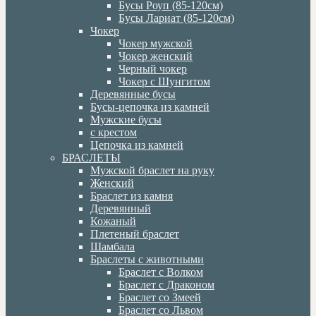
Бусы Роуп (85-120см)
Бусы Лариат (85-120см)
Чокер
Чокер мужской
Чокер женский
Черный чокер
Чокер с Шунгитом
Деревянные бусы
Бусы-цепочка из камней
Мужские бусы
с крестом
Цепочка из камней
БРАСЛЕТЫ
Мужской браслет на руку
Женский
Браслет из камня
Деревянный
Кожаный
Плетеный браслет
Шамбала
Браслеты с животными
Браслет с Волком
Браслет с Драконом
Браслет со Змеей
Браслет со Львом