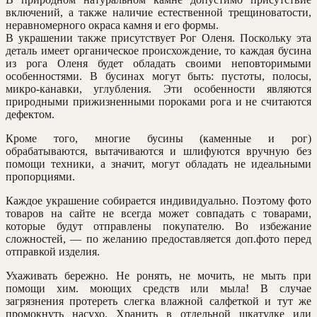
включений, а также наличие естественной трещиноватости,
неравномерного окраса камня и его формы.
В украшении также присутствует Рог Оленя. Поскольку эта
деталь имеет органическое происхождение, то каждая бусина
из рога Оленя будет обладать своими неповторимыми
особенностями. В бусинах могут быть: пуст
о
ты, полосы,
микро-канавки, углубления. Эти особенности являются
природными прижизненными пороками рога и не считаются
дефектом.
Кроме того, многие бусины (каменные и рог)
обрабатываются, вытачиваются и шлифуются вручную без
помощи техники, а значит, могут обладать не идеальными
пропорциями.
Каждое украшение собирается индивидуально. Поэтому фото
товаров на сайте не всегда может совпадать с товарами,
которые будут отправлены покупателю. Во избежание
сложностей, — по желанию предоставляется доп.фото перед
отправкой изделия.
Ухаживать бережно. Не ронять, не мочить, не мыть при
помощи хим. моющих средств или мыла! В случае
загрязнения протереть слегка влажной салфеткой и тут же
промокнуть насухо. Хранить в отдельной шкатулке или