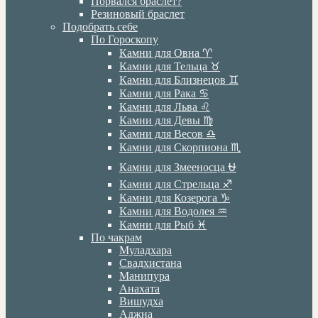
Порвался браслет?
Резиновый браслет
Подобрать себе
По Гороскопу
Камни для Овна ♈️
Камни для Тельца ♉️
Камни для Близнецов ♊️
Камни для Рака ♋️
Камни для Льва ♌️
Камни для Девы ♍️
Камни для Весов ♎️
Камни для Скорпиона ♏️
Камни для Змееносца ⛎
Камни для Стрельца ♐️
Камни для Козерога ♑️
Камни для Водолея ♒️
Камни для Рыб ♓️
По чакрам
Муладхара
Свадхистана
Манипура
Анахата
Вишудха
Аджна