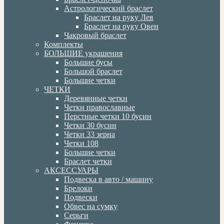
Астрологический браслет
Браслет на руку Лев
Браслет на руку Овен
Чакровый браслет
Комплекты
БОЛЬШИЕ украшения
Большие бусы
Большой браслет
Большие четки
ЧЕТКИ
Деревянные четки
Четки православные
Перстные четки 10 бусин
Четки 30 бусин
Четки 33 зерна
Четки 108
Большие четки
Браслет четки
АКСЕССУАРЫ
Подвеска в авто / машину
Брелоки
Подвески
Обвес на сумку
Серьги