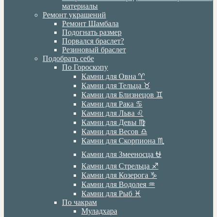
материалы
Ремонт украшений
Ремонт Шамбала
Подогнать размер
Порвался браслет?
Резиновый браслет
Подобрать себе
По Гороскопу
Камни для Овна ♈️
Камни для Тельца ♉️
Камни для Близнецов ♊️
Камни для Рака ♋️
Камни для Льва ♌️
Камни для Девы ♍️
Камни для Весов ♎️
Камни для Скорпиона ♏️
Камни для Змееносца ⛎
Камни для Стрельца ♐️
Камни для Козерога ♑️
Камни для Водолея ♒️
Камни для Рыб ♓️
По чакрам
Муладхара