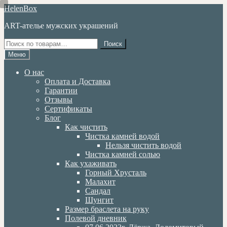
Перейти
Перейти
HelenBox
к
к
ART-ателье мужских украшений
навигации
содержимому
Искать:
Поиск
Меню
О нас
Оплата и Доставка
Гарантии
Отзывы
Сертификаты
Блог
Как чистить
Чистка камней водой
Нельзя чистить водой
Чистка камней солью
Как ухаживать
Горный Хрусталь
Малахит
Сандал
Шунгит
Размер браслета на руку
Полевой дневник