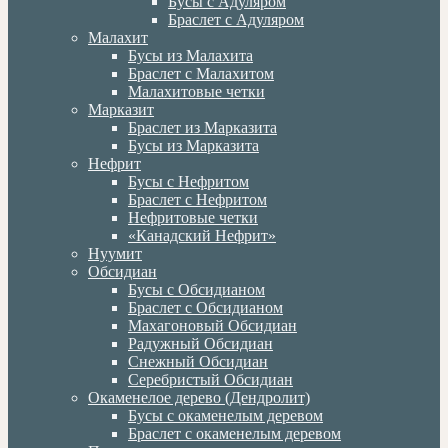
Бусы с Адуляром
Браслет с Адуляром
Малахит
Бусы из Малахита
Браслет с Малахитом
Малахитовые четки
Марказит
Браслет из Марказита
Бусы из Марказита
Нефрит
Бусы с Нефритом
Браслет с Нефритом
Нефритовые четки
«Канадский Нефрит»
Нуумит
Обсидиан
Бусы с Обсидианом
Браслет с Обсидианом
Махагоновый Обсидиан
Радужный Обсидиан
Снежный Обсидиан
Серебристый Обсидиан
Окаменелое дерево (Дендролит)
Бусы с окаменелым деревом
Браслет с окаменелым деревом