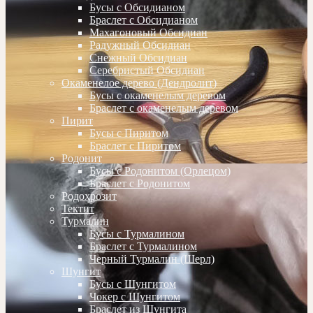
Бусы с Обсидианом
Браслет с Обсидианом
Махагоновый Обсидиан
Радужный Обсидиан
Снежный Обсидиан
Серебристый Обсидиан
Окаменелое дерево (Дендролит)
Бусы с окаменелым деревом
Браслет с окаменелым деревом
Пирит
Бусы с Пиритом
Браслет с Пиритом
Родонит
Бусы с Родонитом (Орлецом)
Браслет с Родонитом
Родохрозит
Тектит
Турмалин
Бусы с Турмалином
Браслет с Турмалином
Черный Турмалин (Шерл)
Шунгит
Бусы с Шунгитом
Чокер с Шунгитом
Браслет из Шунгита