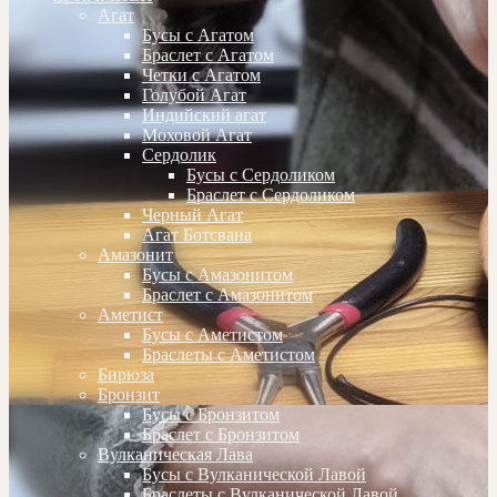
Агат
Бусы с Агатом
Браслет с Агатом
Четки с Агатом
Голубой Агат
Индийский агат
Моховой Агат
Сердолик
Бусы с Сердоликом
Браслет с Сердоликом
Черный Агат
Агат Ботсвана
Амазонит
Бусы с Амазонитом
Браслет с Амазонитом
Аметист
Бусы с Аметистом
Браслеты с Аметистом
Бирюза
Бронзит
Бусы с Бронзитом
Браслет с Бронзитом
Вулканическая Лава
Бусы с Вулканической Лавой
Браслеты с Вулканической Лавой