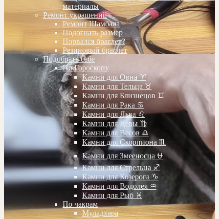
материалы
Ремонт украшений
Ремонт Шамбала
Подогнать размер
Порвался браслет?
Резиновый браслет
Подобрать себе
По Гороскопу
Камни для Овна ♈️
Камни для Тельца ♉️
Камни для Близнецов ♊️
Камни для Рака ♋️
Камни для Льва ♌️
Камни для Девы ♍️
Камни для Весов ♎️
Камни для Скорпиона ♏️
Камни для Змееносца ⛎
Камни для Стрельца ♐️
Камни для Козерога ♑️
Камни для Водолея ♒️
Камни для Рыб ♓️
По чакрам
Муладхара