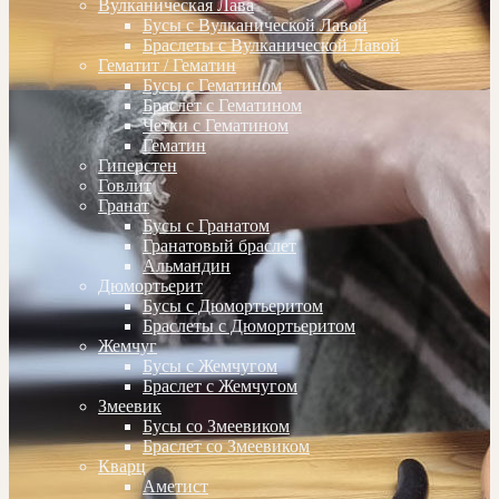
Вулканическая Лава
Бусы с Вулканической Лавой
Браслеты с Вулканической Лавой
Гематит / Гематин
Бусы с Гематином
Браслет с Гематином
Четки с Гематином
Гематин
Гиперстен
Говлит
Гранат
Бусы с Гранатом
Гранатовый браслет
Альмандин
Дюмортьерит
Бусы с Дюмортьеритом
Браслеты с Дюмортьеритом
Жемчуг
Бусы с Жемчугом
Браслет с Жемчугом
Змеевик
Бусы со Змеевиком
Браслет со Змеевиком
Кварц
Аметист