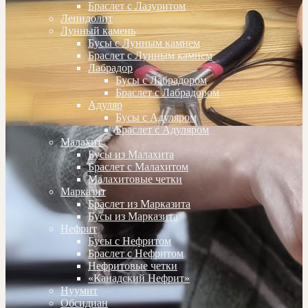
Браслет с Лазуритом
Лепидолит
Лунный камень
Бусы с Лунным камнем
Браслет с Лунным камнем
Лабрадор
Бусы с Лабрадором
Браслет с Лабрадором
Адуляр
Бусы с Адуляром
Браслет с Адуляром
Малахит
Бусы из Малахита
Браслет с Малахитом
Малахитовые четки
Марказит
Браслет из Марказита
Бусы из Марказита
Нефрит
Бусы с Нефритом
Браслет с Нефритом
Нефритовые четки
«Канадский Нефрит»
Нуумит
Обсидиан