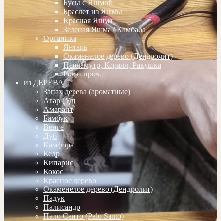
Бусы с Яшмой
Браслет из Яшмы
Красная Яшма
Зеленая Яшма / Камбаба
Органика
Янтарь
Окаменелое дерево (Дендролит)
Перламутр, Коралл, Ракушка
Рог и проч.
из ДЕРЕВА
Запах дерева (ароматные)
Агар (Уд)
Амарант
Бамбук
Венге
Дуб
Камфора
Кедр
Кипарис
Кокос
Красное дерево
Окаменелое дерево (Дендролит)
Падук
Палисандр
Пало Санто (Palo Santo)