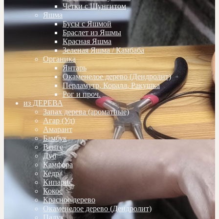
Четки с Шунгитом
Яшма
Бусы с Яшмой
Браслет из Яшмы
Красная Яшма
Зеленая Яшма / Камбаба
Органика
Янтарь
Окаменелое дерево (Дендролит)
Перламутр, Коралл, Ракушка
Рог и проч.
из ДЕРЕВА
Запах дерева (ароматные)
Агар (Уд)
Амарант
Бамбук
Венге
Дуб
Камфора
Кедр
Кипарис
Кокос
Красное дерево
Окаменелое дерево (Дендролит)
Падук