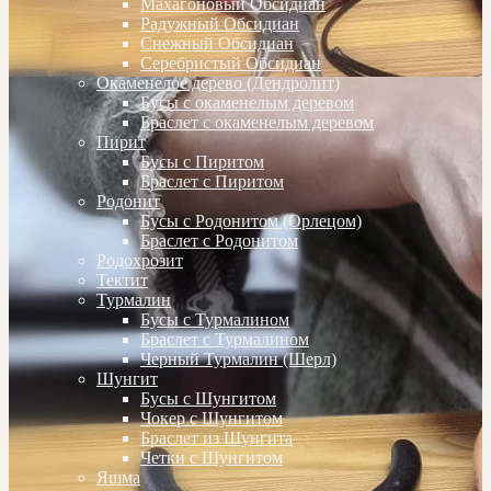
Махагоновый Обсидиан
Радужный Обсидиан
Снежный Обсидиан
Серебристый Обсидиан
Окаменелое дерево (Дендролит)
Бусы с окаменелым деревом
Браслет с окаменелым деревом
Пирит
Бусы с Пиритом
Браслет с Пиритом
Родонит
Бусы с Родонитом (Орлецом)
Браслет с Родонитом
Родохрозит
Тектит
Турмалин
Бусы с Турмалином
Браслет с Турмалином
Черный Турмалин (Шерл)
Шунгит
Бусы с Шунгитом
Чокер с Шунгитом
Браслет из Шунгита
Четки с Шунгитом
Яшма