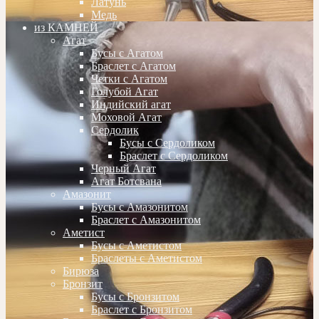
Латунь
Медь
из КАМНЕЙ
Агат
Бусы с Агатом
Браслет с Агатом
Четки с Агатом
Голубой Агат
Индийский агат
Моховой Агат
Сердолик
Бусы с Сердоликом
Браслет с Сердоликом
Черный Агат
Агат Ботсвана
Амазонит
Бусы с Амазонитом
Браслет с Амазонитом
Аметист
Бусы с Аметистом
Браслеты с Аметистом
Бирюза
Бронзит
Бусы с Бронзитом
Браслет с Бронзитом