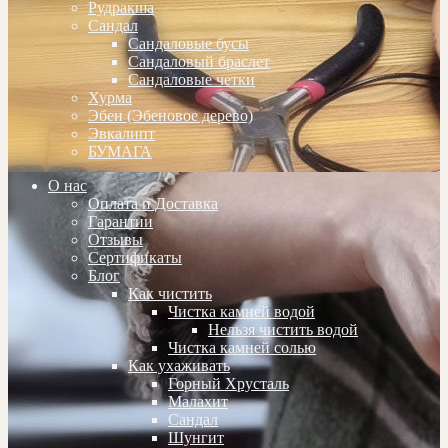
Рудракша
Сандал
Сандаловые бусы
Сандаловый браслет
Сандаловые четки
Хурма
Эбен (Эбеновое дерево)
Эвкалипт
БУМАГА
О нас
Оплата и Доставка
Гарантии
Отзывы
Сертификаты
Блог
Как чистить
Чистка камней водой
Нельзя чистить водой
Чистка камней солью
Как ухаживать
Горный Хрусталь
Малахит
Сандал
Шунгит