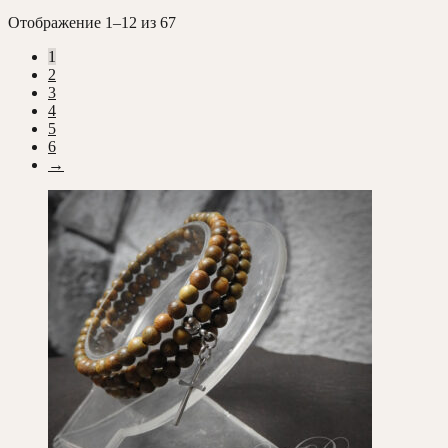
Сортировка:
Отображение 1–12 из 67
самые
1
недавние
2
3
4
5
6
→