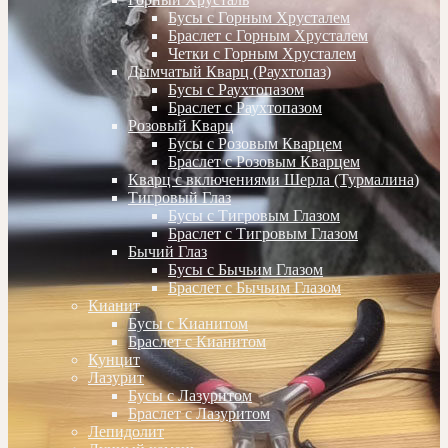
Бусы с Горным Хрусталем
Браслет с Горным Хрусталем
Четки с Горным Хрусталем
Дымчатый Кварц (Раухтопаз)
Бусы с Раухтопазом
Браслет с Раухтопазом
Розовый Кварц
Бусы с Розовым Кварцем
Браслет с Розовым Кварцем
Кварц с включениями Шерла (Турмалина)
Тигровый Глаз
Бусы с Тигровым Глазом
Браслет с Тигровым Глазом
Бычий Глаз
Бусы с Бычьим Глазом
Браслет с Бычьим Глазом
Кианит
Бусы с Кианитом
Браслет с Кианитом
Кунцит
Лазурит
Бусы с Лазуритом
Браслет с Лазуритом
Лепидолит