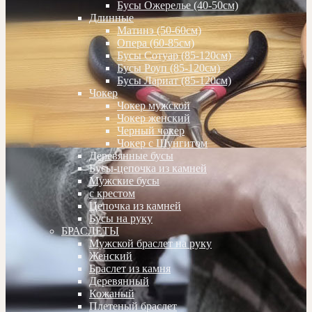
Бусы Ожерелье (40-50см)
Длинные
Матинэ (50-60см)
Опера (60-85см)
Бусы Сотуар (85-120см)
Бусы Роуп (85-120см)
Бусы Лариат (85-120см)
Чокер
Чокер мужской
Чокер женский
Черный чокер
Чокер с Шунгитом
Деревянные бусы
Бусы-цепочка из камней
Мужские бусы
с крестом
Цепочка из камней
Бусы на руку
БРАСЛЕТЫ
Мужской браслет на руку
Женский
Браслет из камня
Деревянный
Кожаный
Плетеный браслет