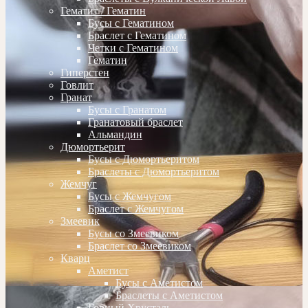
Гематит / Гематин
Бусы с Гематином
Браслет с Гематином
Четки с Гематином
Гематин
Гиперстен
Говлит
Гранат
Бусы с Гранатом
Гранатовый браслет
Альмандин
Дюмортьерит
Бусы с Дюмортьеритом
Браслеты с Дюмортьеритом
Жемчуг
Бусы с Жемчугом
Браслет с Жемчугом
Змеевик
Бусы со Змеевиком
Браслет со Змеевиком
Кварц
Аметист
Бусы с Аметистом
Браслеты с Аметистом
Горный Хрусталь