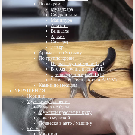
По чакрам
Муладхара
Свадхистана
Манипура
Анахата
Вишудха
Аджна
Сахасрара
7 чакр
Ароматы по Зодиаку
По группе крови
Первая группа крови О(I)
Вторая группа крови А(II)
Третья группа крови В(III)
Четвертая группа крови АВ(IV)
Камни по месяцам
УКРАШЕНИЯ
Новинки
Мужские украшения
Мужские бусы
Мужской браслет на руку
Чокер мужской
Подвеска в авто / машину
БУСЫ
Короткие