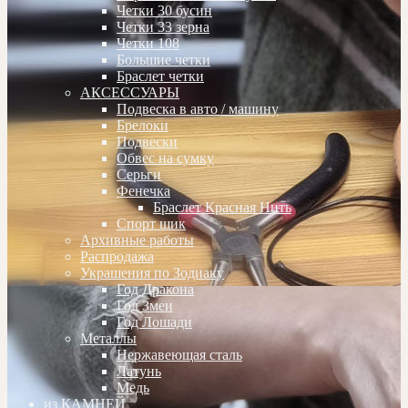
Четки 30 бусин
Четки 33 зерна
Четки 108
Большие четки
Браслет четки
АКСЕССУАРЫ
Подвеска в авто / машину
Брелоки
Подвески
Обвес на сумку
Серьги
Фенечка
Браслет Красная Нить
Спорт шик
Архивные работы
Распродажа
Украшения по Зодиаку
Год Дракона
Год Змеи
Год Лошади
Металлы
Нержавеющая сталь
Латунь
Медь
из КАМНЕЙ