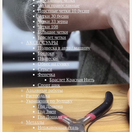
Деревянные четки
Четки православные
Перстные четки 10 бусин
Четки 30 бусин
Четки 33 зерна
Четки 108
Большие четки
Браслет четки
АКСЕССУАРЫ
Подвеска в авто / машину
Брелоки
Подвески
Обвес на сумку
Серьги
Фенечка
Браслет Красная Нить
Спорт шик
Архивные работы
Распродажа
Украшения по Зодиаку
Год Дракона
Год Змеи
Год Лошади
Металлы
Нержавеющая сталь