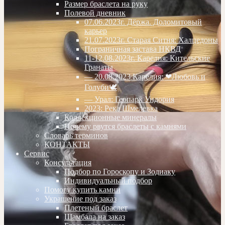
Размер браслета на руку
Полевой дневник
07.06.2023г. Дёржа. Доломитовый
карьер
21.07.2023г. Старая Ситня: Халцедоны
Пограничная застава НКВД
11-12.08.2023г. Карелия: Кительские
Гранаты
— 20.08.2023 Карелия: ❤Любовь и
Голуби🕊
— Урал: Геопарк Ундория
2023: Река Шмелевка
Коллекционные минералы
Почему рвутся браслеты с камнями
Словарь терминов
КОНТАКТЫ
Сервис
Консультация
Подбор по Гороскопу и Зодиаку
Индивидуальный подбор
Помогу купить камни
Украшение под заказ
Плетеный браслет
Шамбала на заказ