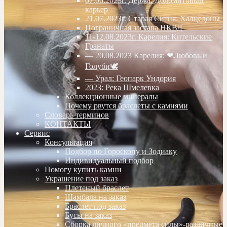
07.06.2023г. Дёржа. Доломитовый
карьер
21.07.2023г. Старая Ситня: Халцедоны
Пограничная застава НКВД
11-12.08.2023г. Карелия: Кительские
Гранаты
— 20.08.2023 Карелия: ❤Любовь и
Голуби🕊
— Урал: Геопарк Ундория
2023: Река Шмелевка
Коллекционные минералы
Почему рвутся браслеты с камнями
Словарь терминов
КОНТАКТЫ
Сервис
Консультация
Подбор по Гороскопу и Зодиаку
Индивидуальный подбор
Помогу купить камни
Украшение под заказ
Плетеный браслет
Шамбала на заказ
Браслет под заказ
Бусы на заказ
Сборка личного «предмета силы»-различные