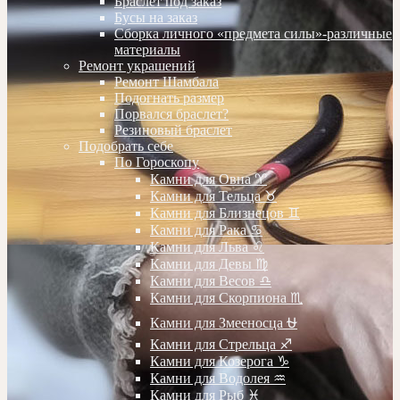
Браслет под заказ
Бусы на заказ
Сборка личного «предмета силы»-различные
материалы
Ремонт украшений
Ремонт Шамбала
Подогнать размер
Порвался браслет?
Резиновый браслет
Подобрать себе
По Гороскопу
Камни для Овна ♈️
Камни для Тельца ♉️
Камни для Близнецов ♊️
Камни для Рака ♋️
Камни для Льва ♌️
Камни для Девы ♍️
Камни для Весов ♎️
Камни для Скорпиона ♏️
Камни для Змееносца ⛎
Камни для Стрельца ♐️
Камни для Козерога ♑️
Камни для Водолея ♒️
Камни для Рыб ♓️