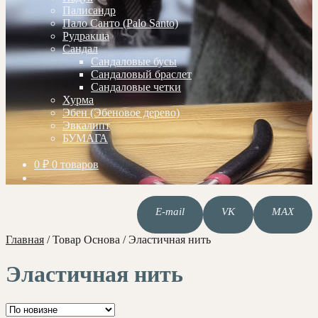
Палисандр
Пало Санто (Palo Santo)
Рудракша
Сандал
Сандаловые бусы
Сандаловый браслет
Сандаловые четки
Хурма
Эбен (Эбеновое дерево)
Эвкалипт
БУМАГА
0
₽
0 товаров
E-mail
VK
MAX
Главная
/
Товар Основа
/
Эластичная нить
Эластичная нить