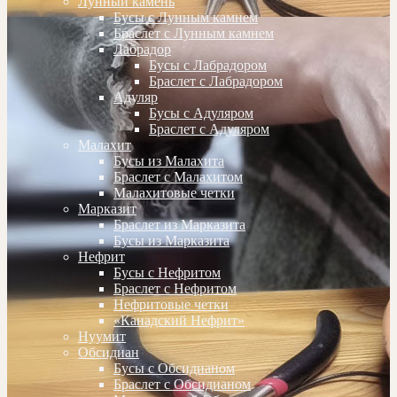
Лунный камень
Бусы с Лунным камнем
Браслет с Лунным камнем
Лабрадор
Бусы с Лабрадором
Браслет с Лабрадором
Адуляр
Бусы с Адуляром
Браслет с Адуляром
Малахит
Бусы из Малахита
Браслет с Малахитом
Малахитовые четки
Марказит
Браслет из Марказита
Бусы из Марказита
Нефрит
Бусы с Нефритом
Браслет с Нефритом
Нефритовые четки
«Канадский Нефрит»
Нуумит
Обсидиан
Бусы с Обсидианом
Браслет с Обсидианом