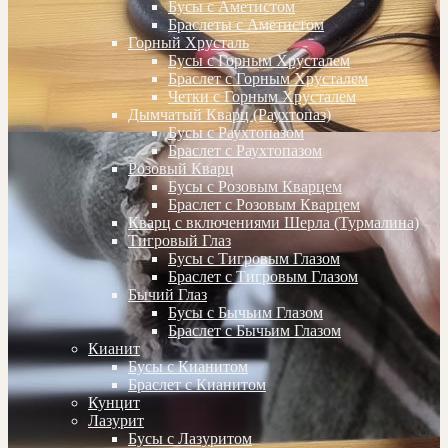
Бусы с Аметистом
Браслеты с Аметистом
Горный Хрусталь
Бусы с Горным Хрусталем
Браслет с Горным Хрусталем
Четки с Горным Хрусталем
Дымчатый Кварц (Раухтопаз)
Бусы с Раухтопазом
Браслет с Раухтопазом
Розовый Кварц
Бусы с Розовым Кварцем
Браслет с Розовым Кварцем
Кварц с включениями Шерла (Турмалина)
Тигровый Глаз
Бусы с Тигровым Глазом
Браслет с Тигровым Глазом
Бычий Глаз
Бусы с Бычьим Глазом
Браслет с Бычьим Глазом
Кианит
Бусы с Кианитом
Браслет с Кианитом
Кунцит
Лазурит
Бусы с Лазуритом