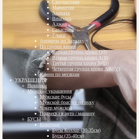
Свадхистана
Манипура
Анахата
Вишудха
Аджна
Сахасрара
7 чакр
Ароматы по Зодиаку
По группе крови
Первая группа крови О(I)
Вторая группа крови А(II)
Третья группа крови В(III)
Четвертая группа крови АВ(IV)
Камни по месяцам
УКРАШЕНИЯ
Новинки
Мужские украшения
Мужские бусы
Мужской браслет на руку
Чокер мужской
Подвеска в авто / машину
БУСЫ
Короткие
Бусы Коллар (30-35см)
Бусы (35-40см)