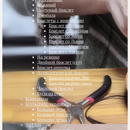
Кожаный
Плетеный браслет
Шамбала
Браслеты с животными
Браслет с Волком
Браслет с Драконом
Браслет со Змеей
Браслет со Львом
Браслет с Медведем
Браслет с Тигром
На резинке
Двойной браслет (сет)
Браслет-цепочка
Астрологический браслет
Браслет на руку Лев
Браслет на руку Овен
Чакровый браслет
Бусы на руку
Комплекты
БОЛЬШИЕ украшения
Большие бусы
Большой браслет
Большие четки
ЧЕТКИ