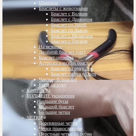
Шамбала
Браслеты с животными
Браслет с Волком
Браслет с Драконом
Браслет со Змеей
Браслет со Львом
Браслет с Медведем
Браслет с Тигром
На резинке
Двойной браслет (сет)
Браслет-цепочка
Астрологический браслет
Браслет на руку Лев
Браслет на руку Овен
Чакровый браслет
Бусы на руку
Комплекты
БОЛЬШИЕ украшения
Большие бусы
Большой браслет
Большие четки
ЧЕТКИ
Деревянные четки
Четки православные
Перстные четки 10 бусин