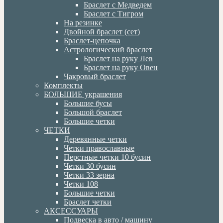
Браслет с Медведем
Браслет с Тигром
На резинке
Двойной браслет (сет)
Браслет-цепочка
Астрологический браслет
Браслет на руку Лев
Браслет на руку Овен
Чакровый браслет
Комплекты
БОЛЬШИЕ украшения
Большие бусы
Большой браслет
Большие четки
ЧЕТКИ
Деревянные четки
Четки православные
Перстные четки 10 бусин
Четки 30 бусин
Четки 33 зерна
Четки 108
Большие четки
Браслет четки
АКСЕССУАРЫ
Подвеска в авто / машину