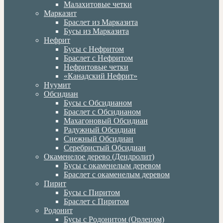
Малахитовые четки
Марказит
Браслет из Марказита
Бусы из Марказита
Нефрит
Бусы с Нефритом
Браслет с Нефритом
Нефритовые четки
«Канадский Нефрит»
Нуумит
Обсидиан
Бусы с Обсидианом
Браслет с Обсидианом
Махагоновый Обсидиан
Радужный Обсидиан
Снежный Обсидиан
Серебристый Обсидиан
Окаменелое дерево (Дендролит)
Бусы с окаменелым деревом
Браслет с окаменелым деревом
Пирит
Бусы с Пиритом
Браслет с Пиритом
Родонит
Бусы с Родонитом (Орлецом)