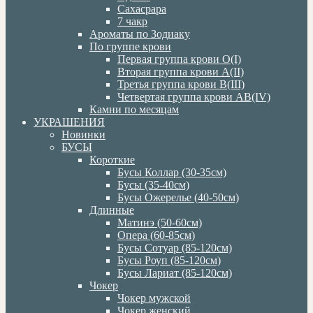
Сахасрара
7 чакр
Ароматы по Зодиаку
По группе крови
Первая группа крови О(I)
Вторая группа крови А(II)
Третья группа крови В(III)
Четвертая группа крови АВ(IV)
Камни по месяцам
УКРАШЕНИЯ
Новинки
БУСЫ
Короткие
Бусы Коллар (30-35см)
Бусы (35-40см)
Бусы Ожерелье (40-50см)
Длинные
Матинэ (50-60см)
Опера (60-85см)
Бусы Сотуар (85-120см)
Бусы Роуп (85-120см)
Бусы Лариат (85-120см)
Чокер
Чокер мужской
Чокер женский