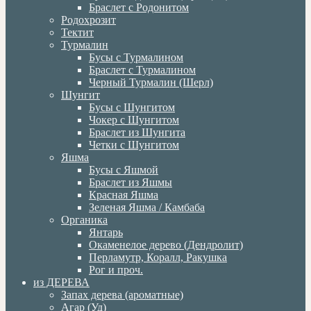
Браслет с Родонитом
Родохрозит
Тектит
Турмалин
Бусы с Турмалином
Браслет с Турмалином
Черный Турмалин (Шерл)
Шунгит
Бусы с Шунгитом
Чокер с Шунгитом
Браслет из Шунгита
Четки с Шунгитом
Яшма
Бусы с Яшмой
Браслет из Яшмы
Красная Яшма
Зеленая Яшма / Камбаба
Органика
Янтарь
Окаменелое дерево (Дендролит)
Перламутр, Коралл, Ракушка
Рог и проч.
из ДЕРЕВА
Запах дерева (ароматные)
Агар (Уд)