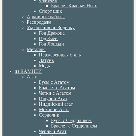
Фенечка
Браслет Красная Нить
Спорт шик
Архивные работы
Распродажа
Украшения по Зодиаку
Год Дракона
Год Змеи
Год Лошади
Металлы
Нержавеющая сталь
Латунь
Медь
из КАМНЕЙ
Агат
Бусы с Агатом
Браслет с Агатом
Четки с Агатом
Голубой Агат
Индийский агат
Моховой Агат
Сердолик
Бусы с Сердоликом
Браслет с Сердоликом
Черный Агат