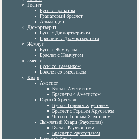
Гранат
Бусы с Гранатом
Гранатовый браслет
Альмандин
Дюмортьерит
Бусы с Дюмортьеритом
Браслеты с Дюмортьеритом
Жемчуг
Бусы с Жемчугом
Браслет с Жемчугом
Змеевик
Бусы со Змеевиком
Браслет со Змеевиком
Кварц
Аметист
Бусы с Аметистом
Браслеты с Аметистом
Горный Хрусталь
Бусы с Горным Хрусталем
Браслет с Горным Хрусталем
Четки с Горным Хрусталем
Дымчатый Кварц (Раухтопаз)
Бусы с Раухтопазом
Браслет с Раухтопазом
Розовый Кварц