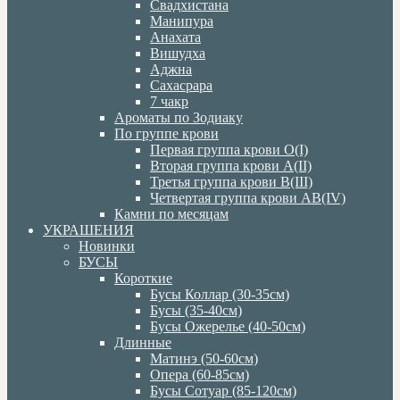
Свадхистана
Манипура
Анахата
Вишудха
Аджна
Сахасрара
7 чакр
Ароматы по Зодиаку
По группе крови
Первая группа крови О(I)
Вторая группа крови А(II)
Третья группа крови В(III)
Четвертая группа крови АВ(IV)
Камни по месяцам
УКРАШЕНИЯ
Новинки
БУСЫ
Короткие
Бусы Коллар (30-35см)
Бусы (35-40см)
Бусы Ожерелье (40-50см)
Длинные
Матинэ (50-60см)
Опера (60-85см)
Бусы Сотуар (85-120см)