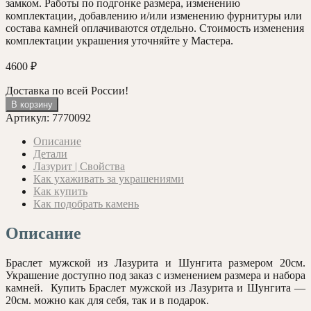
замком. Работы по подгонке размера, изменению
комплектации, добавлению и/или изменению фурнитуры или
состава камней оплачиваются отдельно. Стоимость изменения
комплектации украшения уточняйте у Мастера.
4600
₽
Доставка по всей России!
Количество
В корзину
товара
Артикул:
7770092
Браслет
мужской
Описание
с
Детали
Лазуритом
Лазурит | Свойства
и
Как ухаживать за украшениями
Шунгитом
Как купить
Как подобрать камень
Описание
Браслет мужской из Лазурита и Шунгита размером 20см.
Украшение доступно под заказ с изменением размера и набора
камней. Купить Браслет мужской из Лазурита и Шунгита —
20см. можно как для себя, так и в подарок.