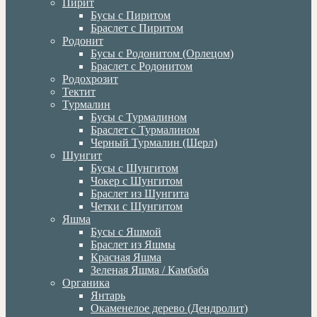
Пирит
Бусы с Пиритом
Браслет с Пиритом
Родонит
Бусы с Родонитом (Орлецом)
Браслет с Родонитом
Родохрозит
Тектит
Турмалин
Бусы с Турмалином
Браслет с Турмалином
Черный Турмалин (Шерл)
Шунгит
Бусы с Шунгитом
Чокер с Шунгитом
Браслет из Шунгита
Четки с Шунгитом
Яшма
Бусы с Яшмой
Браслет из Яшмы
Красная Яшма
Зеленая Яшма / Камбаба
Органика
Янтарь
Окаменелое дерево (Дендролит)