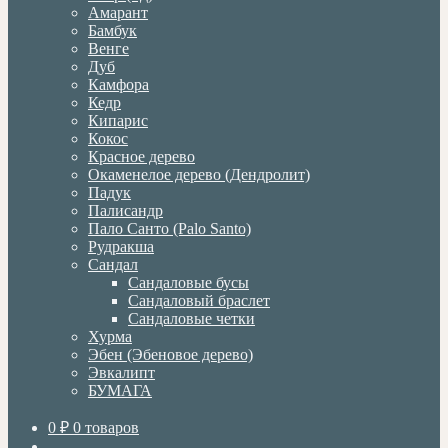
Амарант
Бамбук
Венге
Дуб
Камфора
Кедр
Кипарис
Кокос
Красное дерево
Окаменелое дерево (Дендролит)
Падук
Палисандр
Пало Санто (Palo Santo)
Рудракша
Сандал
Сандаловые бусы
Сандаловый браслет
Сандаловые четки
Хурма
Эбен (Эбеновое дерево)
Эвкалипт
БУМАГА
0
₽
0 товаров