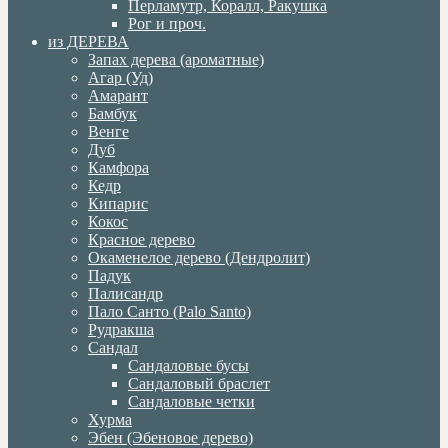
Перламутр, Коралл, Ракушка
Рог и проч.
из ДЕРЕВА
Запах дерева (ароматные)
Агар (Уд)
Амарант
Бамбук
Венге
Дуб
Камфора
Кедр
Кипарис
Кокос
Красное дерево
Окаменелое дерево (Дендролит)
Падук
Палисандр
Пало Санто (Palo Santo)
Рудракша
Сандал
Сандаловые бусы
Сандаловый браслет
Сандаловые четки
Хурма
Эбен (Эбеновое дерево)