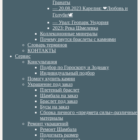
Гранаты
— 20.08.2023 Карелия: ❤Любовь и
Голуби🕊
— Урал: Геопарк Ундория
2023: Река Шмелевка
Коллекционные минералы
Почему рвутся браслеты с камнями
Словарь терминов
КОНТАКТЫ
Сервис
Консультация
Подбор по Гороскопу и Зодиаку
Индивидуальный подбор
Помогу купить камни
Украшение под заказ
Плетеный браслет
Шамбала на заказ
Браслет под заказ
Бусы на заказ
Сборка личного «предмета силы»-различные
материалы
Ремонт украшений
Ремонт Шамбала
Подогнать размер