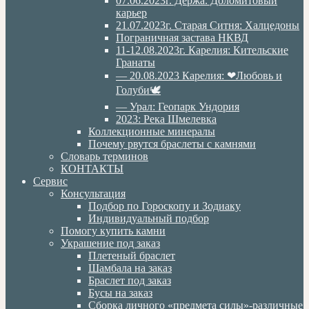
07.06.2023г. Дёржа. Доломитовый
карьер
21.07.2023г. Старая Ситня: Халцедоны
Пограничная застава НКВД
11-12.08.2023г. Карелия: Кительские
Гранаты
— 20.08.2023 Карелия: ❤Любовь и
Голуби🕊
— Урал: Геопарк Ундория
2023: Река Шмелевка
Коллекционные минералы
Почему рвутся браслеты с камнями
Словарь терминов
КОНТАКТЫ
Сервис
Консультация
Подбор по Гороскопу и Зодиаку
Индивидуальный подбор
Помогу купить камни
Украшение под заказ
Плетеный браслет
Шамбала на заказ
Браслет под заказ
Бусы на заказ
Сборка личного «предмета силы»-различные