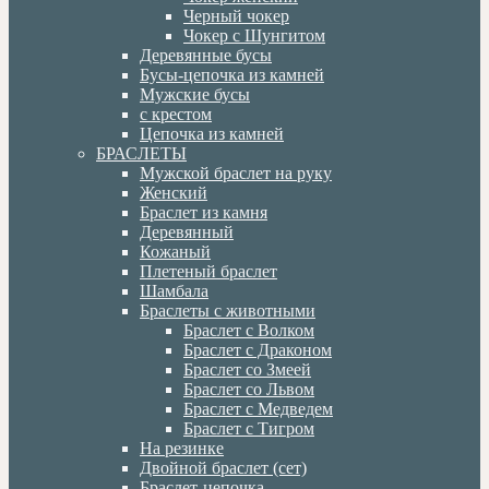
Черный чокер
Чокер с Шунгитом
Деревянные бусы
Бусы-цепочка из камней
Мужские бусы
с крестом
Цепочка из камней
БРАСЛЕТЫ
Мужской браслет на руку
Женский
Браслет из камня
Деревянный
Кожаный
Плетеный браслет
Шамбала
Браслеты с животными
Браслет с Волком
Браслет с Драконом
Браслет со Змеей
Браслет со Львом
Браслет с Медведем
Браслет с Тигром
На резинке
Двойной браслет (сет)
Браслет-цепочка