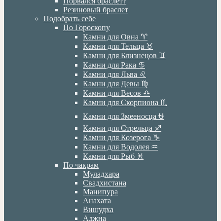
Порвался браслет?
Резиновый браслет
Подобрать себе
По Гороскопу
Камни для Овна ♈️
Камни для Тельца ♉️
Камни для Близнецов ♊️
Камни для Рака ♋️
Камни для Льва ♌️
Камни для Девы ♍️
Камни для Весов ♎️
Камни для Скорпиона ♏️
Камни для Змееносца ⛎
Камни для Стрельца ♐️
Камни для Козерога ♑️
Камни для Водолея ♒️
Камни для Рыб ♓️
По чакрам
Муладхара
Свадхистана
Манипура
Анахата
Вишудха
Аджна