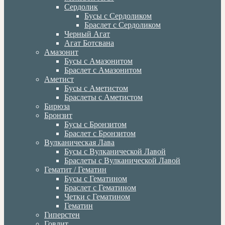
Сердолик
Бусы с Сердоликом
Браслет с Сердоликом
Черный Агат
Агат Ботсвана
Амазонит
Бусы с Амазонитом
Браслет с Амазонитом
Аметист
Бусы с Аметистом
Браслеты с Аметистом
Бирюза
Бронзит
Бусы с Бронзитом
Браслет с Бронзитом
Вулканическая Лава
Бусы с Вулканической Лавой
Браслеты с Вулканической Лавой
Гематит / Гематин
Бусы с Гематином
Браслет с Гематином
Четки с Гематином
Гематин
Гиперстен
Говлит