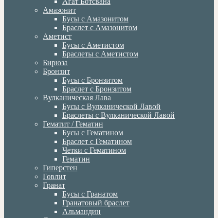
Агат Ботсвана
Амазонит
Бусы с Амазонитом
Браслет с Амазонитом
Аметист
Бусы с Аметистом
Браслеты с Аметистом
Бирюза
Бронзит
Бусы с Бронзитом
Браслет с Бронзитом
Вулканическая Лава
Бусы с Вулканической Лавой
Браслеты с Вулканической Лавой
Гематит / Гематин
Бусы с Гематином
Браслет с Гематином
Четки с Гематином
Гематин
Гиперстен
Говлит
Гранат
Бусы с Гранатом
Гранатовый браслет
Альмандин