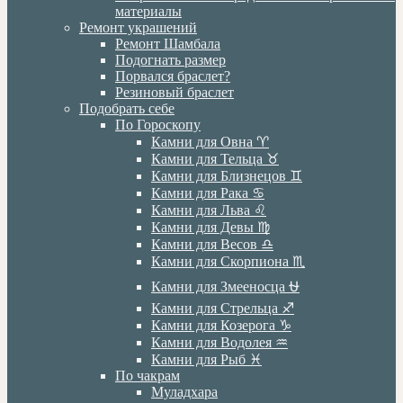
материалы
Ремонт украшений
Ремонт Шамбала
Подогнать размер
Порвался браслет?
Резиновый браслет
Подобрать себе
По Гороскопу
Камни для Овна ♈️
Камни для Тельца ♉️
Камни для Близнецов ♊️
Камни для Рака ♋️
Камни для Льва ♌️
Камни для Девы ♍️
Камни для Весов ♎️
Камни для Скорпиона ♏️
Камни для Змееносца ⛎
Камни для Стрельца ♐️
Камни для Козерога ♑️
Камни для Водолея ♒️
Камни для Рыб ♓️
По чакрам
Муладхара