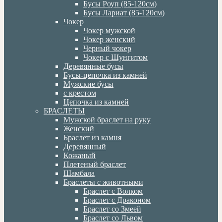
Бусы Роуп (85-120см)
Бусы Лариат (85-120см)
Чокер
Чокер мужской
Чокер женский
Черный чокер
Чокер с Шунгитом
Деревянные бусы
Бусы-цепочка из камней
Мужские бусы
с крестом
Цепочка из камней
БРАСЛЕТЫ
Мужской браслет на руку
Женский
Браслет из камня
Деревянный
Кожаный
Плетеный браслет
Шамбала
Браслеты с животными
Браслет с Волком
Браслет с Драконом
Браслет со Змеей
Браслет со Львом