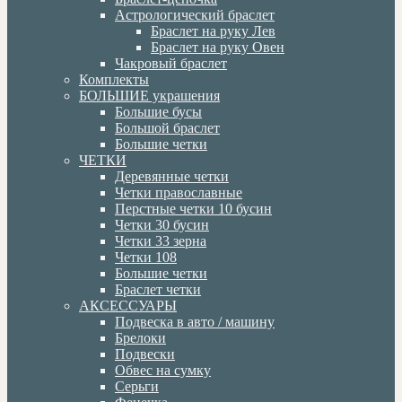
Астрологический браслет
Браслет на руку Лев
Браслет на руку Овен
Чакровый браслет
Комплекты
БОЛЬШИЕ украшения
Большие бусы
Большой браслет
Большие четки
ЧЕТКИ
Деревянные четки
Четки православные
Перстные четки 10 бусин
Четки 30 бусин
Четки 33 зерна
Четки 108
Большие четки
Браслет четки
АКСЕССУАРЫ
Подвеска в авто / машину
Брелоки
Подвески
Обвес на сумку
Серьги