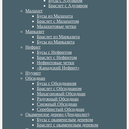
Бусы с Адуляром
Браслет с Адуляром
Малахит
Бусы из Малахита
Браслет с Малахитом
Малахитовые четки
Марказит
Браслет из Марказита
Бусы из Марказита
Нефрит
Бусы с Нефритом
Браслет с Нефритом
Нефритовые четки
«Канадский Нефрит»
Нуумит
Обсидиан
Бусы с Обсидианом
Браслет с Обсидианом
Махагоновый Обсидиан
Радужный Обсидиан
Снежный Обсидиан
Серебристый Обсидиан
Окаменелое дерево (Дендролит)
Бусы с окаменелым деревом
Браслет с окаменелым деревом