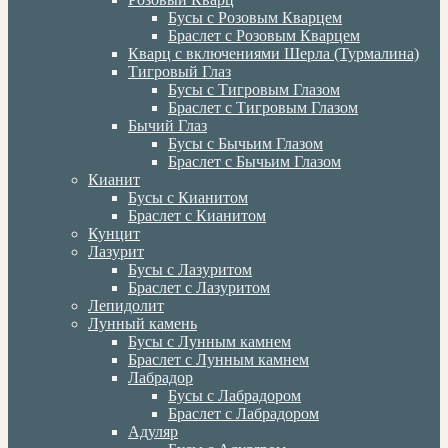
Бусы с Розовым Кварцем
Браслет с Розовым Кварцем
Кварц с включениями Шерла (Турмалина)
Тигровый Глаз
Бусы с Тигровым Глазом
Браслет с Тигровым Глазом
Бычий Глаз
Бусы с Бычьим Глазом
Браслет с Бычьим Глазом
Кианит
Бусы с Кианитом
Браслет с Кианитом
Кунцит
Лазурит
Бусы с Лазуритом
Браслет с Лазуритом
Лепидолит
Лунный камень
Бусы с Лунным камнем
Браслет с Лунным камнем
Лабрадор
Бусы с Лабрадором
Браслет с Лабрадором
Адуляр