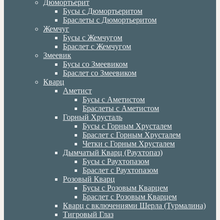
Дюмортьерит
Бусы с Дюмортьеритом
Браслеты с Дюмортьеритом
Жемчуг
Бусы с Жемчугом
Браслет с Жемчугом
Змеевик
Бусы со Змеевиком
Браслет со Змеевиком
Кварц
Аметист
Бусы с Аметистом
Браслеты с Аметистом
Горный Хрусталь
Бусы с Горным Хрусталем
Браслет с Горным Хрусталем
Четки с Горным Хрусталем
Дымчатый Кварц (Раухтопаз)
Бусы с Раухтопазом
Браслет с Раухтопазом
Розовый Кварц
Бусы с Розовым Кварцем
Браслет с Розовым Кварцем
Кварц с включениями Шерла (Турмалина)
Тигровый Глаз