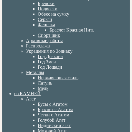
Брелоки
Подвески
Обвес на сумку
Серьги
Фенечка
Браслет Красная Нить
Спорт шик
Архивные работы
Распродажа
Украшения по Зодиаку
Год Дракона
Год Змеи
Год Лошади
Металлы
Нержавеющая сталь
Латунь
Медь
из КАМНЕЙ
Агат
Бусы с Агатом
Браслет с Агатом
Четки с Агатом
Голубой Агат
Индийский агат
Моховой Агат