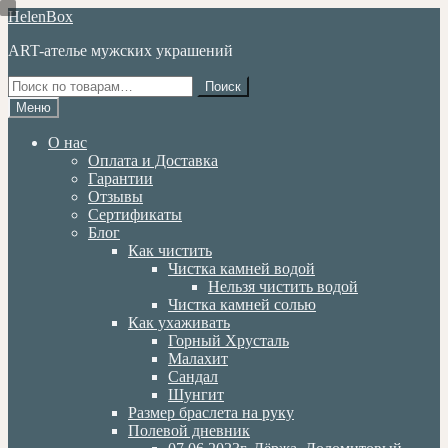
Перейти
Перейти
HelenBox
к
к
ART-ателье мужских украшений
навигации
содержимому
Искать:
Поиск
Меню
О нас
Оплата и Доставка
Гарантии
Отзывы
Сертификаты
Блог
Как чистить
Чистка камней водой
Нельзя чистить водой
Чистка камней солью
Как ухаживать
Горный Хрусталь
Малахит
Сандал
Шунгит
Размер браслета на руку
Полевой дневник