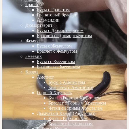
Гранат
Бусы с Гранатом
Гранатовый браслет
Альмандин
Дюмортьерит
Бусы с Дюмортьеритом
Браслеты с Дюмортьеритом
Жемчуг
Бусы с Жемчугом
Браслет с Жемчугом
Змеевик
Бусы со Змеевиком
Браслет со Змеевиком
Кварц
Аметист
Бусы с Аметистом
Браслеты с Аметистом
Горный Хрусталь
Бусы с Горным Хрусталем
Браслет с Горным Хрусталем
Четки с Горным Хрусталем
Дымчатый Кварц (Раухтопаз)
Бусы с Раухтопазом
Браслет с Раухтопазом
Розовый Кварц