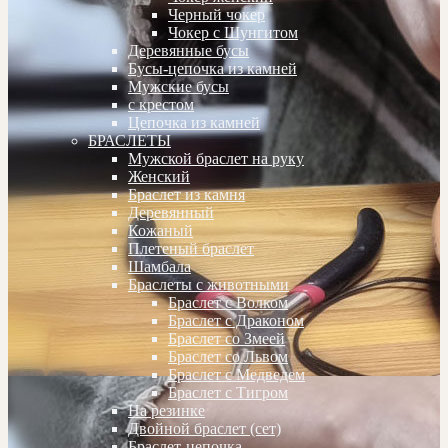
Черный чокер
Чокер с Шунгитом
Деревянные бусы
Бусы-цепочка из камней
Мужские бусы
с крестом
Цепочка из камней
БРАСЛЕТЫ
Мужской браслет на руку
Женский
Браслет из камня
Деревянный
Кожаный
Плетеный браслет
Шамбала
Браслеты с животными
Браслет с Волком
Браслет с Драконом
Браслет со Змеей
Браслет со Львом
Браслет с Медведем
Браслет с Тигром
На резинке
Двойной браслет (сет)
Браслет-цепочка