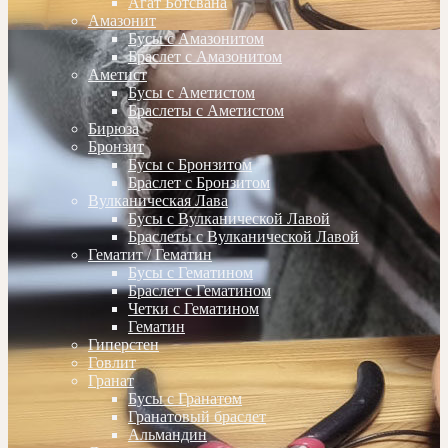
Агат Ботсвана
Амазонит
Бусы с Амазонитом
Браслет с Амазонитом
Аметист
Бусы с Аметистом
Браслеты с Аметистом
Бирюза
Бронзит
Бусы с Бронзитом
Браслет с Бронзитом
Вулканическая Лава
Бусы с Вулканической Лавой
Браслеты с Вулканической Лавой
Гематит / Гематин
Бусы с Гематином
Браслет с Гематином
Четки с Гематином
Гематин
Гиперстен
Говлит
Гранат
Бусы с Гранатом
Гранатовый браслет
Альмандин