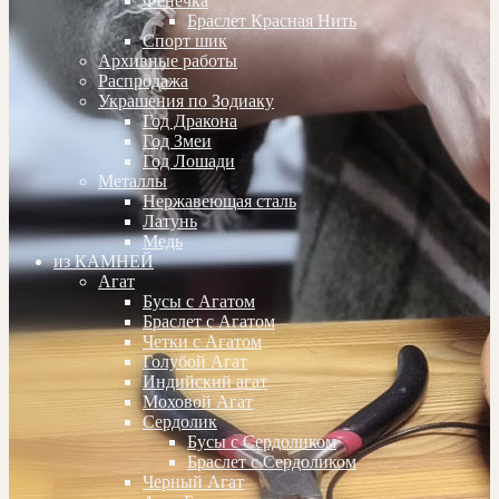
Фенечка
Браслет Красная Нить
Спорт шик
Архивные работы
Распродажа
Украшения по Зодиаку
Год Дракона
Год Змеи
Год Лошади
Металлы
Нержавеющая сталь
Латунь
Медь
из КАМНЕЙ
Агат
Бусы с Агатом
Браслет с Агатом
Четки с Агатом
Голубой Агат
Индийский агат
Моховой Агат
Сердолик
Бусы с Сердоликом
Браслет с Сердоликом
Черный Агат