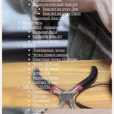
Астрологический браслет
Браслет на руку Лев
Браслет на руку Овен
Чакровый браслет
Комплекты
БОЛЬШИЕ украшения
Большие бусы
Большой браслет
Большие четки
ЧЕТКИ
Деревянные четки
Четки православные
Перстные четки 10 бусин
Четки 30 бусин
Четки 33 зерна
Четки 108
Большие четки
Браслет четки
АКСЕССУАРЫ
Подвеска в авто / машину
Брелоки
Подвески
Обвес на сумку
Серьги