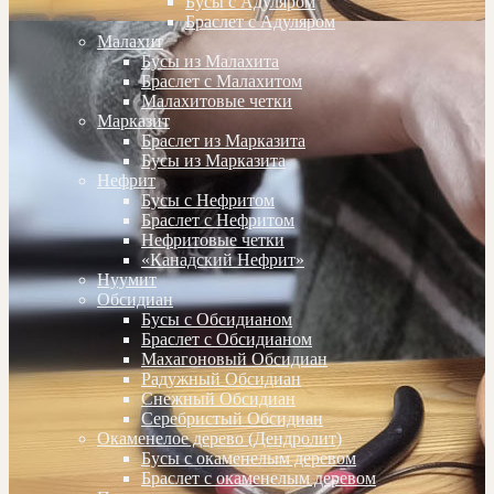
Бусы с Адуляром
Браслет с Адуляром
Малахит
Бусы из Малахита
Браслет с Малахитом
Малахитовые четки
Марказит
Браслет из Марказита
Бусы из Марказита
Нефрит
Бусы с Нефритом
Браслет с Нефритом
Нефритовые четки
«Канадский Нефрит»
Нуумит
Обсидиан
Бусы с Обсидианом
Браслет с Обсидианом
Махагоновый Обсидиан
Радужный Обсидиан
Снежный Обсидиан
Серебристый Обсидиан
Окаменелое дерево (Дендролит)
Бусы с окаменелым деревом
Браслет с окаменелым деревом