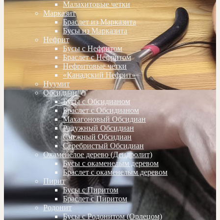
Малахитовые четки
Марказит
Браслет из Марказита
Бусы из Марказита
Нефрит
Бусы с Нефритом
Браслет с Нефритом
Нефритовые четки
«Канадский Нефрит»
Нуумит
Обсидиан
Бусы с Обсидианом
Браслет с Обсидианом
Махагоновый Обсидиан
Радужный Обсидиан
Снежный Обсидиан
Серебристый Обсидиан
Окаменелое дерево (Дендролит)
Бусы с окаменелым деревом
Браслет с окаменелым деревом
Пирит
Бусы с Пиритом
Браслет с Пиритом
Родонит
Бусы с Родонитом (Орлецом)