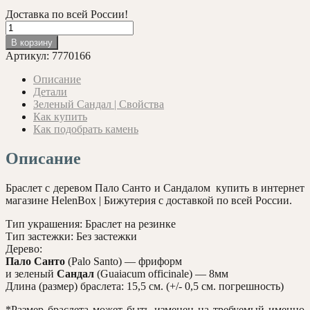
Доставка по всей России!
Количество
товара
В корзину
Браслет
Артикул:
7770166
из
дерева
Описание
Пало
Детали
Санто
Зеленый Сандал | Свойства
и
Как купить
Сандала
Как подобрать камень
8мм.
Описание
Браслет с деревом Пало Санто и Сандалом купить в интернет
магазине HelenBox | Бижутерия с доставкой по всей России.
Тип украшения: Браслет на резинке
Тип застежки: Без застежки
Дерево:
Пало Санто
(Palo Santo) — фриформ
и зеленый
Сандал
(Guaiacum officinale) — 8мм
Длина (размер) браслета: 15,5 см. (+/- 0,5 см. погрешность)
*Размер браслета может быть изменен на требуемый именно