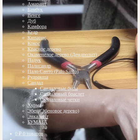
Амарант
Бамбук
Венге
Дуб
Камфора
Кедр
Кипарис
Кокос
Красное дерево
Окаменелое дерево (Дендролит)
Падук
Палисандр
Пало Санто (Palo Santo)
Рудракша
Сандал
Сандаловые бусы
Сандаловый браслет
Сандаловые четки
Хурма
Эбен (Эбеновое дерево)
Эвкалипт
БУМАГА
0
₽
0 товаров