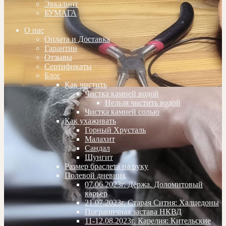
Эвкалипт
БУМАГА
О нас
Оплата и Доставка
Гарантии
Отзывы
Сертификаты
Блог
Как чистить
Чистка камней водой
Нельзя чистить водой
Чистка камней солью
Как ухаживать
Горный Хрусталь
Малахит
Сандал
Шунгит
Размер браслета на руку
Полевой дневник
07.06.2023г. Дёржа. Доломитовый
карьер
21.07.2023г. Старая Ситня: Халцедоны
Пограничная застава НКВД
11-12.08.2023г. Карелия: Кительские