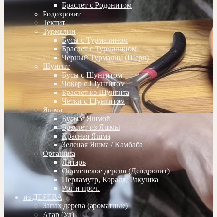
Браслет с Родонитом
Родохрозит
Тектит
Турмалин
Бусы с Турмалином
Браслет с Турмалином
Черный Турмалин (Шерл)
Шунгит
Бусы с Шунгитом
Чокер с Шунгитом
Браслет из Шунгита
Четки с Шунгитом
Яшма
Бусы с Яшмой
Браслет из Яшмы
Красная Яшма
Зеленая Яшма / Камбаба
Органика
Янтарь
Окаменелое дерево (Дендролит)
Перламутр, Коралл, Ракушка
Рог и проч.
из ДЕРЕВА
Запах дерева (ароматные)
Агар (Уд)