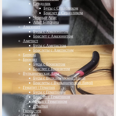
Сердолик
Бусы с Сердоликом
Браслет с Сердоликом
Черный Агат
Агат Ботсвана
Амазонит
Бусы с Амазонитом
Браслет с Амазонитом
Аметист
Бусы с Аметистом
Браслеты с Аметистом
Бирюза
Бронзит
Бусы с Бронзитом
Браслет с Бронзитом
Вулканическая Лава
Бусы с Вулканической Лавой
Браслеты с Вулканической Лавой
Гематит / Гематин
Бусы с Гематином
Браслет с Гематином
Четки с Гематином
Гематин
Гиперстен
Говлит