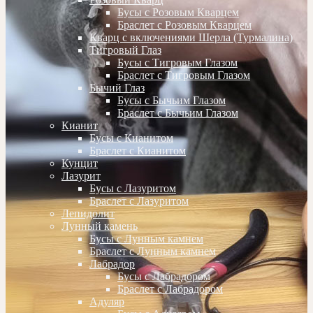
Бусы с Розовым Кварцем
Браслет с Розовым Кварцем
Кварц с включениями Шерла (Турмалина)
Тигровый Глаз
Бусы с Тигровым Глазом
Браслет с Тигровым Глазом
Бычий Глаз
Бусы с Бычьим Глазом
Браслет с Бычьим Глазом
Кианит
Бусы с Кианитом
Браслет с Кианитом
Кунцит
Лазурит
Бусы с Лазуритом
Браслет с Лазуритом
Лепидолит
Лунный камень
Бусы с Лунным камнем
Браслет с Лунным камнем
Лабрадор
Бусы с Лабрадором
Браслет с Лабрадором
Адуляр