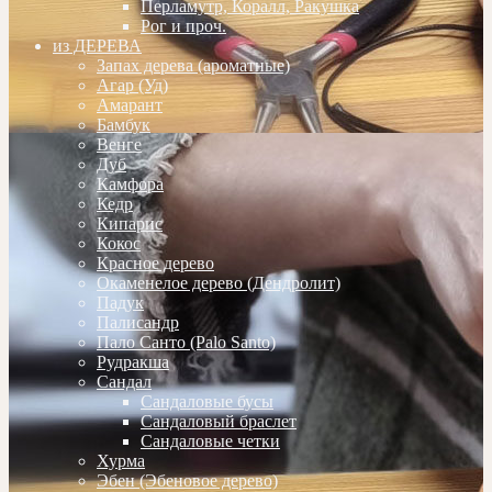
Перламутр, Коралл, Ракушка
Рог и проч.
из ДЕРЕВА
Запах дерева (ароматные)
Агар (Уд)
Амарант
Бамбук
Венге
Дуб
Камфора
Кедр
Кипарис
Кокос
Красное дерево
Окаменелое дерево (Дендролит)
Падук
Палисандр
Пало Санто (Palo Santo)
Рудракша
Сандал
Сандаловые бусы
Сандаловый браслет
Сандаловые четки
Хурма
Эбен (Эбеновое дерево)