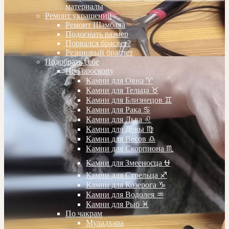
материалы
Ремонт украшений
Ремонт Шамбала
Подогнать размер
Порвался браслет?
Резиновый браслет
Подобрать себе
По Гороскопу
Камни для Овна ♈️
Камни для Тельца ♉️
Камни для Близнецов ♊️
Камни для Рака ♋️
Камни для Льва ♌️
Камни для Девы ♍️
Камни для Весов ♎️
Камни для Скорпиона ♏️
Камни для Змееносца ⛎
Камни для Стрельца ♐️
Камни для Козерога ♑️
Камни для Водолея ♒️
Камни для Рыб ♓️
По чакрам
Муладхара