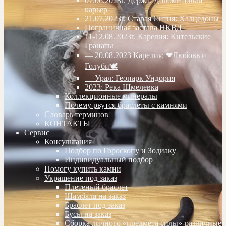
07.06.2023г. Дёржа. Доломитовый
карьер
21.07.2023г. Старая Ситня: Халцедоны
Пограничная застава НКВД
11-12.08.2023г. Карелия: Кительские
Гранаты
— 20.08.2023 Карелия: ❤Любовь и
Голуби🕊
— Урал: Геопарк Ундория
2023: Река Шмелевка
Коллекционные минералы
Почему рвутся браслеты с камнями
Словарь терминов
КОНТАКТЫ
Сервис
Консультация
Подбор по Гороскопу и Зодиаку
Индивидуальный подбор
Помогу купить камни
Украшение под заказ
Плетеный браслет
Шамбала на заказ
Браслет под заказ
Бусы на заказ
Сборка личного «предмета силы»-различные