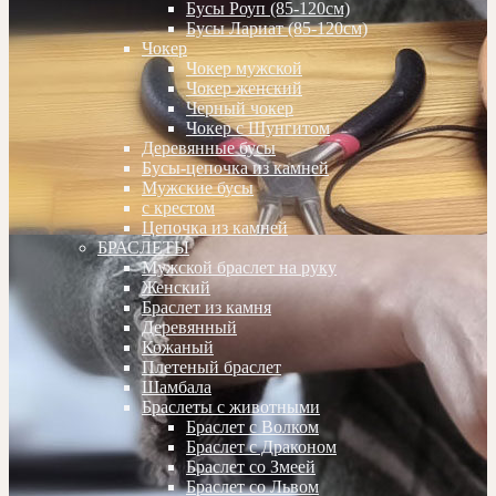
Бусы Роуп (85-120см)
Бусы Лариат (85-120см)
Чокер
Чокер мужской
Чокер женский
Черный чокер
Чокер с Шунгитом
Деревянные бусы
Бусы-цепочка из камней
Мужские бусы
с крестом
Цепочка из камней
БРАСЛЕТЫ
Мужской браслет на руку
Женский
Браслет из камня
Деревянный
Кожаный
Плетеный браслет
Шамбала
Браслеты с животными
Браслет с Волком
Браслет с Драконом
Браслет со Змеей
Браслет со Львом