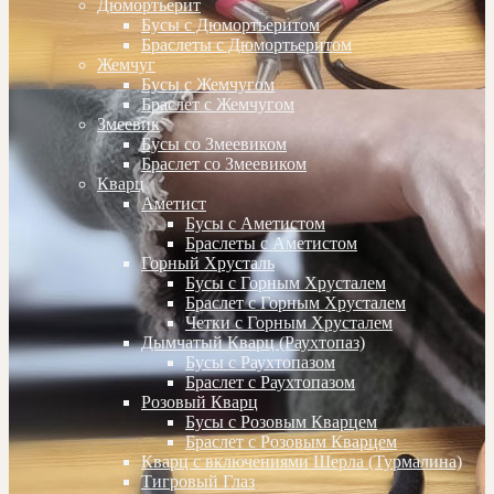
Дюмортьерит
Бусы с Дюмортьеритом
Браслеты с Дюмортьеритом
Жемчуг
Бусы с Жемчугом
Браслет с Жемчугом
Змеевик
Бусы со Змеевиком
Браслет со Змеевиком
Кварц
Аметист
Бусы с Аметистом
Браслеты с Аметистом
Горный Хрусталь
Бусы с Горным Хрусталем
Браслет с Горным Хрусталем
Четки с Горным Хрусталем
Дымчатый Кварц (Раухтопаз)
Бусы с Раухтопазом
Браслет с Раухтопазом
Розовый Кварц
Бусы с Розовым Кварцем
Браслет с Розовым Кварцем
Кварц с включениями Шерла (Турмалина)
Тигровый Глаз