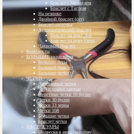
Браслет с Медведем
Браслет с Тигром
На резинке
Двойной браслет (сет)
Браслет-цепочка
Астрологический браслет
Браслет на руку Лев
Браслет на руку Овен
Чакровый браслет
Комплекты
БОЛЬШИЕ украшения
Большие бусы
Большой браслет
Большие четки
ЧЕТКИ
Деревянные четки
Четки православные
Перстные четки 10 бусин
Четки 30 бусин
Четки 33 зерна
Четки 108
Большие четки
Браслет четки
АКСЕССУАРЫ
Подвеска в авто / машину