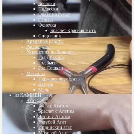
Брелоки
Подвески
Обвес на сумку
Серьги
Фенечка
Браслет Красная Нить
Спорт шик
Архивные работы
Распродажа
Украшения по Зодиаку
Год Дракона
Год Змеи
Год Лошади
Металлы
Нержавеющая сталь
Латунь
Медь
из КАМНЕЙ
Агат
Бусы с Агатом
Браслет с Агатом
Четки с Агатом
Голубой Агат
Индийский агат
Моховой Агат