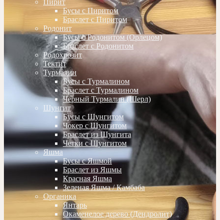
Пирит
Бусы с Пиритом
Браслет с Пиритом
Родонит
Бусы с Родонитом (Орлецом)
Браслет с Родонитом
Родохрозит
Тектит
Турмалин
Бусы с Турмалином
Браслет с Турмалином
Черный Турмалин (Шерл)
Шунгит
Бусы с Шунгитом
Чокер с Шунгитом
Браслет из Шунгита
Четки с Шунгитом
Яшма
Бусы с Яшмой
Браслет из Яшмы
Красная Яшма
Зеленая Яшма / Камбаба
Органика
Янтарь
Окаменелое дерево (Дендролит)