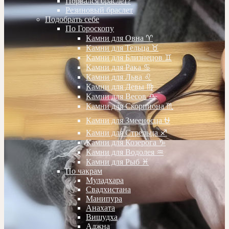
Порвался браслет?
Резиновый браслет
Подобрать себе
По Гороскопу
Камни для Овна ♈️
Камни для Тельца ♉️
Камни для Близнецов ♊️
Камни для Рака ♋️
Камни для Льва ♌️
Камни для Девы ♍️
Камни для Весов ♎️
Камни для Скорпиона ♏️
Камни для Змееносца ⛎
Камни для Стрельца ♐️
Камни для Козерога ♑️
Камни для Водолея ♒️
Камни для Рыб ♓️
По чакрам
Муладхара
Свадхистана
Манипура
Анахата
Вишудха
Аджна