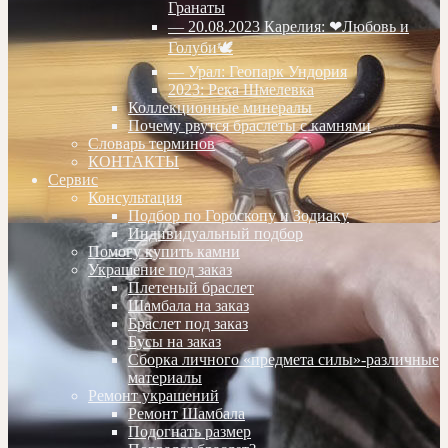
Гранаты
— 20.08.2023 Карелия: ❤Любовь и
Голуби🕊
— Урал: Геопарк Ундория
2023: Река Шмелевка
Коллекционные минералы
Почему рвутся браслеты с камнями
Словарь терминов
КОНТАКТЫ
Сервис
Консультация
Подбор по Гороскопу и Зодиаку
Индивидуальный подбор
Помогу купить камни
Украшение под заказ
Плетеный браслет
Шамбала на заказ
Браслет под заказ
Бусы на заказ
Сборка личного «предмета силы»-различные
материалы
Ремонт украшений
Ремонт Шамбала
Подогнать размер