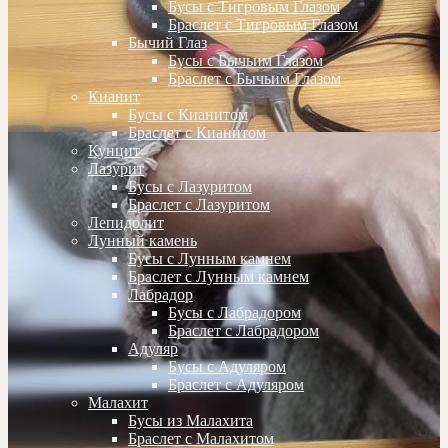
Бусы с Тигровым Глазом
Браслет с Тигровым Глазом
Бычий Глаз
Бусы с Бычьим Глазом
Браслет с Бычьим Глазом
Кианит
Бусы с Кианитом
Браслет с Кианитом
Кунцит
Лазурит
Бусы с Лазуритом
Браслет с Лазуритом
Лепидолит
Лунный камень
Бусы с Лунным камнем
Браслет с Лунным камнем
Лабрадор
Бусы с Лабрадором
Браслет с Лабрадором
Адуляр
Бусы с Адуляром
Браслет с Адуляром
Малахит
Бусы из Малахита
Браслет с Малахитом