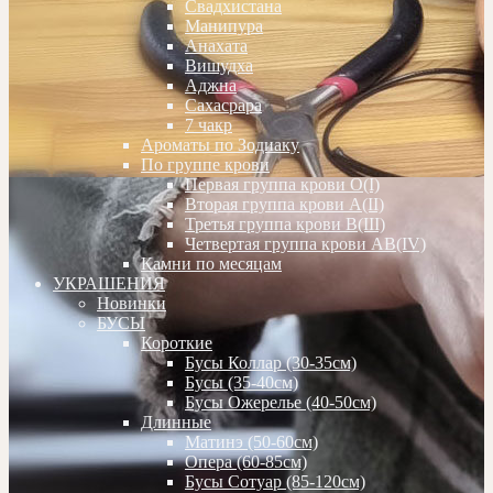
Свадхистана
Манипура
Анахата
Вишудха
Аджна
Сахасрара
7 чакр
Ароматы по Зодиаку
По группе крови
Первая группа крови О(I)
Вторая группа крови А(II)
Третья группа крови В(III)
Четвертая группа крови АВ(IV)
Камни по месяцам
УКРАШЕНИЯ
Новинки
БУСЫ
Короткие
Бусы Коллар (30-35см)
Бусы (35-40см)
Бусы Ожерелье (40-50см)
Длинные
Матинэ (50-60см)
Опера (60-85см)
Бусы Сотуар (85-120см)