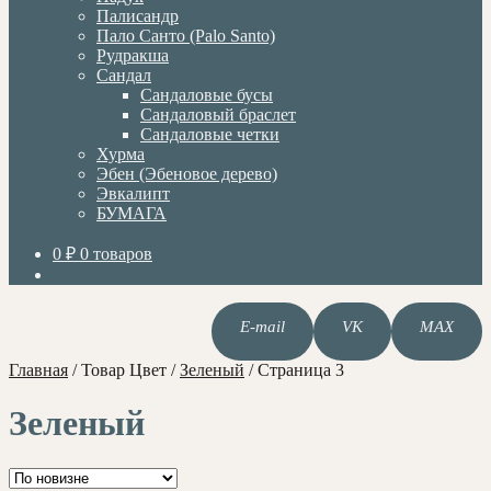
Палисандр
Пало Санто (Palo Santo)
Рудракша
Сандал
Сандаловые бусы
Сандаловый браслет
Сандаловые четки
Хурма
Эбен (Эбеновое дерево)
Эвкалипт
БУМАГА
0
₽
0 товаров
E-mail
VK
MAX
Главная
/
Товар Цвет
/
Зеленый
/
Страница 3
Зеленый