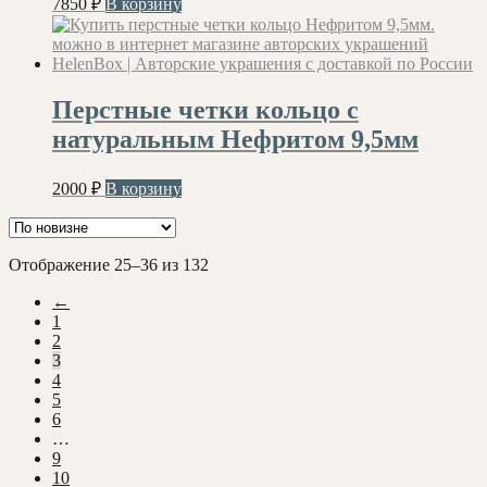
7850
₽
В корзину
Перстные четки кольцо с
натуральным Нефритом 9,5мм
2000
₽
В корзину
Сортировка:
Отображение 25–36 из 132
самые
←
недавние
1
2
3
4
5
6
…
9
10