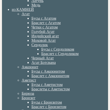
Латунь
Медь
из КАМНЕЙ
Агат
Бусы с Агатом
Браслет с Агатом
Четки с Агатом
Голубой Агат
Индийский агат
Моховой Агат
Сердолик
Бусы с Сердоликом
Браслет с Сердоликом
Черный Агат
Агат Ботсвана
Амазонит
Бусы с Амазонитом
Браслет с Амазонитом
Аметист
Бусы с Аметистом
Браслеты с Аметистом
Бирюза
Бронзит
Бусы с Бронзитом
Браслет с Бронзитом