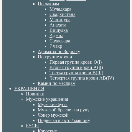
По чакрам
Муладхара
Свадхистана
Манипура
Анахата
Вишудха
Аджна
Сахасрара
7 чакр
Ароматы по Зодиаку
По группе крови
Первая группа крови О(I)
Вторая группа крови А(II)
Третья группа крови В(III)
Четвертая группа крови АВ(IV)
Камни по месяцам
УКРАШЕНИЯ
Новинки
Мужские украшения
Мужские бусы
Мужской браслет на руку
Чокер мужской
Подвеска в авто / машину
БУСЫ
Короткие