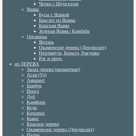
Четки с Шунгитом
Яшма
Бусы с Яшмой
Браслет из Яшмы
Красная Яшма
Зеленая Яшма / Камбаба
Органика
Янтарь
Окаменелое дерево (Дендролит)
Перламутр, Коралл, Ракушка
Рог и проч.
из ДЕРЕВА
Запах дерева (ароматные)
Агар (Уд)
Амарант
Бамбук
Венге
Дуб
Камфора
Кедр
Кипарис
Кокос
Красное дерево
Окаменелое дерево (Дендролит)
Падук