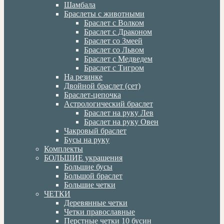
Шамбала
Браслеты с животными
Браслет с Волком
Браслет с Драконом
Браслет со Змеей
Браслет со Львом
Браслет с Медведем
Браслет с Тигром
На резинке
Двойной браслет (сет)
Браслет-цепочка
Астрологический браслет
Браслет на руку Лев
Браслет на руку Овен
Чакровый браслет
Бусы на руку
Комплекты
БОЛЬШИЕ украшения
Большие бусы
Большой браслет
Большие четки
ЧЕТКИ
Деревянные четки
Четки православные
Перстные четки 10 бусин