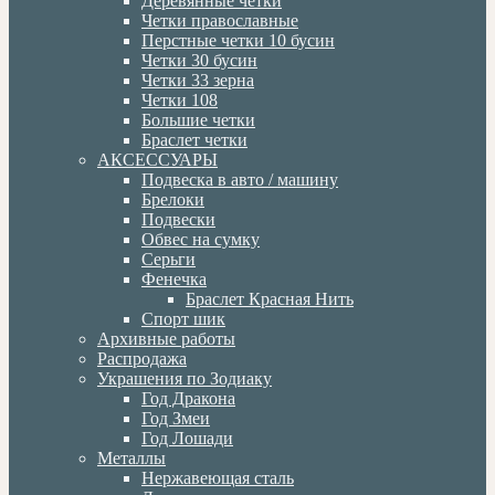
Деревянные четки
Четки православные
Перстные четки 10 бусин
Четки 30 бусин
Четки 33 зерна
Четки 108
Большие четки
Браслет четки
АКСЕССУАРЫ
Подвеска в авто / машину
Брелоки
Подвески
Обвес на сумку
Серьги
Фенечка
Браслет Красная Нить
Спорт шик
Архивные работы
Распродажа
Украшения по Зодиаку
Год Дракона
Год Змеи
Год Лошади
Металлы
Нержавеющая сталь