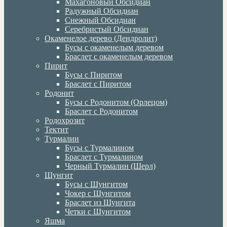
Махагоновый Обсидиан
Радужный Обсидиан
Снежный Обсидиан
Серебристый Обсидиан
Окаменелое дерево (Дендролит)
Бусы с окаменелым деревом
Браслет с окаменелым деревом
Пирит
Бусы с Пиритом
Браслет с Пиритом
Родонит
Бусы с Родонитом (Орлецом)
Браслет с Родонитом
Родохрозит
Тектит
Турмалин
Бусы с Турмалином
Браслет с Турмалином
Черный Турмалин (Шерл)
Шунгит
Бусы с Шунгитом
Чокер с Шунгитом
Браслет из Шунгита
Четки с Шунгитом
Яшма