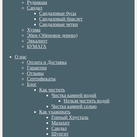
Рудракша
Сандал
Сандаловые бусы
Сандаловый браслет
Сандаловые четки
Хурма
Эбен (Эбеновое дерево)
Эвкалипт
БУМАГА
О нас
Оплата и Доставка
Гарантии
Отзывы
Сертификаты
Блог
Как чистить
Чистка камней водой
Нельзя чистить водой
Чистка камней солью
Как ухаживать
Горный Хрусталь
Малахит
Сандал
Шунгит