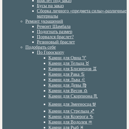
Браслет под заказ
Бусы на заказ
Сборка личного «предмета силы»-различные
материалы
Ремонт украшений
Ремонт Шамбала
Подогнать размер
Порвался браслет?
Резиновый браслет
Подобрать себе
По Гороскопу
Камни для Овна ♈️
Камни для Тельца ♉️
Камни для Близнецов ♊️
Камни для Рака ♋️
Камни для Льва ♌️
Камни для Девы ♍️
Камни для Весов ♎️
Камни для Скорпиона ♏️
Камни для Змееносца ⛎
Камни для Стрельца ♐️
Камни для Козерога ♑️
Камни для Водолея ♒️
Камни для Рыб ♓️