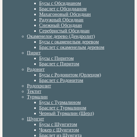
Бусы с Обсидианом
Браслет с Обсидианом
Махагоновый Обсидиан
Радужный Обсидиан
Снежный Обсидиан
Серебристый Обсидиан
Окаменелое дерево (Дендролит)
Бусы с окаменелым деревом
Браслет с окаменелым деревом
Пирит
Бусы с Пиритом
Браслет с Пиритом
Родонит
Бусы с Родонитом (Орлецом)
Браслет с Родонитом
Родохрозит
Тектит
Турмалин
Бусы с Турмалином
Браслет с Турмалином
Черный Турмалин (Шерл)
Шунгит
Бусы с Шунгитом
Чокер с Шунгитом
Браслет из Шунгита