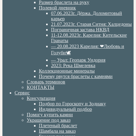
Размер браслета на руку
Полевой дневник
07.06.2023г. Дёржа. Доломитовый
карьер
21.07.2023г. Старая Ситня: Халцедоны
Пограничная застава НКВД
11-12.08.2023г. Карелия: Кительские
Гранаты
— 20.08.2023 Карелия: ❤Любовь и
Голуби🕊
— Урал: Геопарк Ундория
2023: Река Шмелевка
Коллекционные минералы
Почему рвутся браслеты с камнями
Словарь терминов
КОНТАКТЫ
Сервис
Консультация
Подбор по Гороскопу и Зодиаку
Индивидуальный подбор
Помогу купить камни
Украшение под заказ
Плетеный браслет
Шамбала на заказ