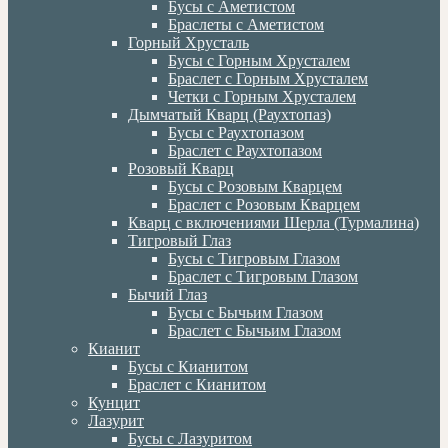
Бусы с Аметистом
Браслеты с Аметистом
Горный Хрусталь
Бусы с Горным Хрусталем
Браслет с Горным Хрусталем
Четки с Горным Хрусталем
Дымчатый Кварц (Раухтопаз)
Бусы с Раухтопазом
Браслет с Раухтопазом
Розовый Кварц
Бусы с Розовым Кварцем
Браслет с Розовым Кварцем
Кварц с включениями Шерла (Турмалина)
Тигровый Глаз
Бусы с Тигровым Глазом
Браслет с Тигровым Глазом
Бычий Глаз
Бусы с Бычьим Глазом
Браслет с Бычьим Глазом
Кианит
Бусы с Кианитом
Браслет с Кианитом
Кунцит
Лазурит
Бусы с Лазуритом