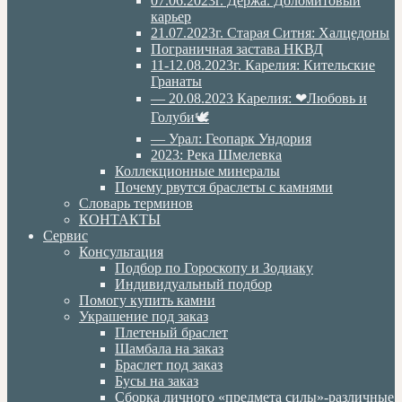
07.06.2023г. Дёржа. Доломитовый
карьер
21.07.2023г. Старая Ситня: Халцедоны
Пограничная застава НКВД
11-12.08.2023г. Карелия: Кительские
Гранаты
— 20.08.2023 Карелия: ❤Любовь и
Голуби🕊
— Урал: Геопарк Ундория
2023: Река Шмелевка
Коллекционные минералы
Почему рвутся браслеты с камнями
Словарь терминов
КОНТАКТЫ
Сервис
Консультация
Подбор по Гороскопу и Зодиаку
Индивидуальный подбор
Помогу купить камни
Украшение под заказ
Плетеный браслет
Шамбала на заказ
Браслет под заказ
Бусы на заказ
Сборка личного «предмета силы»-различные