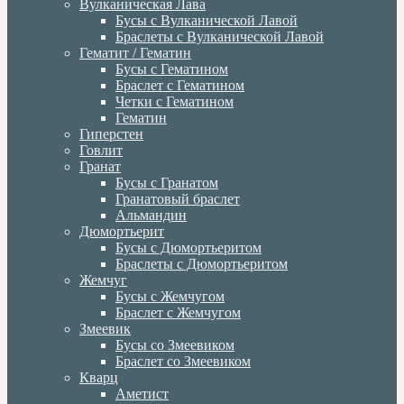
Вулканическая Лава
Бусы с Вулканической Лавой
Браслеты с Вулканической Лавой
Гематит / Гематин
Бусы с Гематином
Браслет с Гематином
Четки с Гематином
Гематин
Гиперстен
Говлит
Гранат
Бусы с Гранатом
Гранатовый браслет
Альмандин
Дюмортьерит
Бусы с Дюмортьеритом
Браслеты с Дюмортьеритом
Жемчуг
Бусы с Жемчугом
Браслет с Жемчугом
Змеевик
Бусы со Змеевиком
Браслет со Змеевиком
Кварц
Аметист