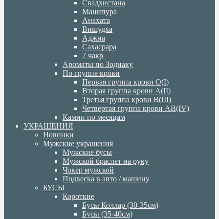
Свадхистана
Манипура
Анахата
Вишудха
Аджна
Сахасрара
7 чакр
Ароматы по Зодиаку
По группе крови
Первая группа крови О(I)
Вторая группа крови А(II)
Третья группа крови В(III)
Четвертая группа крови АВ(IV)
Камни по месяцам
УКРАШЕНИЯ
Новинки
Мужские украшения
Мужские бусы
Мужской браслет на руку
Чокер мужской
Подвеска в авто / машину
БУСЫ
Короткие
Бусы Коллар (30-35см)
Бусы (35-40см)