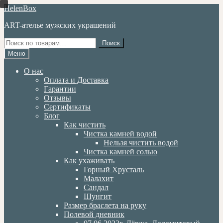
Перейти
Перейти
HelenBox
к
к
ART-ателье мужских украшений
навигации
содержимому
Искать:
Поиск
Меню
О нас
Оплата и Доставка
Гарантии
Отзывы
Сертификаты
Блог
Как чистить
Чистка камней водой
Нельзя чистить водой
Чистка камней солью
Как ухаживать
Горный Хрусталь
Малахит
Сандал
Шунгит
Размер браслета на руку
Полевой дневник