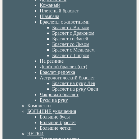
Кожаный
Плетеный браслет
Шамбала
Браслеты с животными
Браслет с Волком
Браслет с Драконом
Браслет со Змеей
Браслет со Львом
Браслет с Медведем
Браслет с Тигром
На резинке
Двойной браслет (сет)
Браслет-цепочка
Астрологический браслет
Браслет на руку Лев
Браслет на руку Овен
Чакровый браслет
Бусы на руку
Комплекты
БОЛЬШИЕ украшения
Большие бусы
Большой браслет
Большие четки
ЧЕТКИ