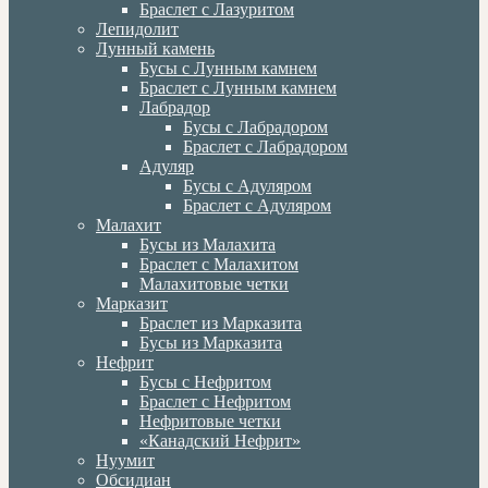
Браслет с Лазуритом
Лепидолит
Лунный камень
Бусы с Лунным камнем
Браслет с Лунным камнем
Лабрадор
Бусы с Лабрадором
Браслет с Лабрадором
Адуляр
Бусы с Адуляром
Браслет с Адуляром
Малахит
Бусы из Малахита
Браслет с Малахитом
Малахитовые четки
Марказит
Браслет из Марказита
Бусы из Марказита
Нефрит
Бусы с Нефритом
Браслет с Нефритом
Нефритовые четки
«Канадский Нефрит»
Нуумит
Обсидиан