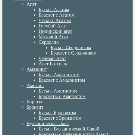
Агат
Бусы с Агатом
Браслет с Агатом
Четки с Агатом
Голубой Агат
Индийский агат
Моховой Агат
Сердолик
Бусы с Сердоликом
Браслет с Сердоликом
Черный Агат
Агат Ботсвана
Амазонит
Бусы с Амазонитом
Браслет с Амазонитом
Аметист
Бусы с Аметистом
Браслеты с Аметистом
Бирюза
Бронзит
Бусы с Бронзитом
Браслет с Бронзитом
Вулканическая Лава
Бусы с Вулканической Лавой
Браслеты с Вулканической Лавой