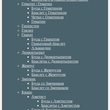
Гематит / Гематин
Бусы с Гематином
Браслет с Гематином
Четки с Гематином
Гематин
Гиперстен
Говлит
Гранат
Бусы с Гранатом
Гранатовый браслет
Альмандин
Дюмортьерит
Бусы с Дюмортьеритом
Браслеты с Дюмортьеритом
Жемчуг
Бусы с Жемчугом
Браслет с Жемчугом
Змеевик
Бусы со Змеевиком
Браслет со Змеевиком
Кварц
Аметист
Бусы с Аметистом
Браслеты с Аметистом
Горный Хрусталь