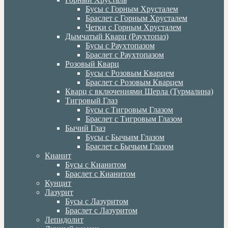
Бусы с Горным Хрусталем
Браслет с Горным Хрусталем
Четки с Горным Хрусталем
Дымчатый Кварц (Раухтопаз)
Бусы с Раухтопазом
Браслет с Раухтопазом
Розовый Кварц
Бусы с Розовым Кварцем
Браслет с Розовым Кварцем
Кварц с включениями Шерла (Турмалина)
Тигровый Глаз
Бусы с Тигровым Глазом
Браслет с Тигровым Глазом
Бычий Глаз
Бусы с Бычьим Глазом
Браслет с Бычьим Глазом
Кианит
Бусы с Кианитом
Браслет с Кианитом
Кунцит
Лазурит
Бусы с Лазуритом
Браслет с Лазуритом
Лепидолит