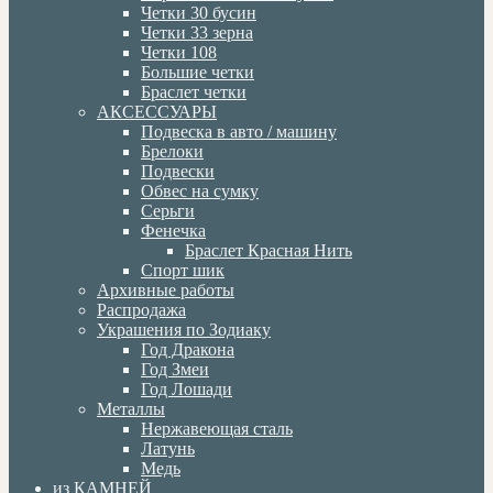
Четки 30 бусин
Четки 33 зерна
Четки 108
Большие четки
Браслет четки
АКСЕССУАРЫ
Подвеска в авто / машину
Брелоки
Подвески
Обвес на сумку
Серьги
Фенечка
Браслет Красная Нить
Спорт шик
Архивные работы
Распродажа
Украшения по Зодиаку
Год Дракона
Год Змеи
Год Лошади
Металлы
Нержавеющая сталь
Латунь
Медь
из КАМНЕЙ