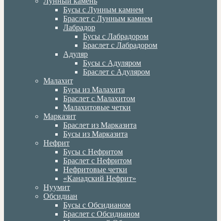
Лунный камень
Бусы с Лунным камнем
Браслет с Лунным камнем
Лабрадор
Бусы с Лабрадором
Браслет с Лабрадором
Адуляр
Бусы с Адуляром
Браслет с Адуляром
Малахит
Бусы из Малахита
Браслет с Малахитом
Малахитовые четки
Марказит
Браслет из Марказита
Бусы из Марказита
Нефрит
Бусы с Нефритом
Браслет с Нефритом
Нефритовые четки
«Канадский Нефрит»
Нуумит
Обсидиан
Бусы с Обсидианом
Браслет с Обсидианом