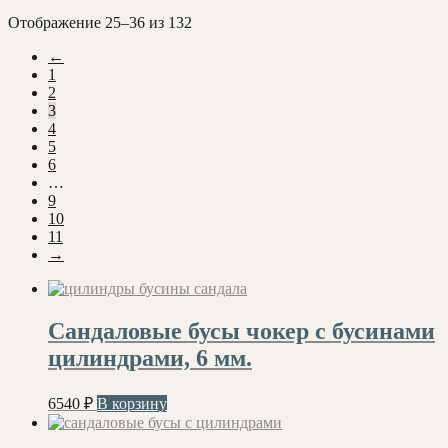
Сортировка:
Отображение 25–36 из 132
самые
←
недавние
1
2
3
4
5
6
…
9
10
11
→
Сандаловые бусы чокер с бусинами
цилиндрами, 6 мм.
6540
₽
В корзину