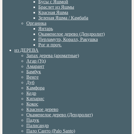
Бусы с Яшмой
Браслет из Яшмы
Красная Яшма
Зеленая Яшма / Камбаба
Органика
Янтарь
Окаменелое дерево (Дендролит)
Перламутр, Коралл, Ракушка
Рог и проч.
из ДЕРЕВА
Запах дерева (ароматные)
Агар (Уд)
Амарант
Бамбук
Венге
Дуб
Камфора
Кедр
Кипарис
Кокос
Красное дерево
Окаменелое дерево (Дендролит)
Падук
Палисандр
Пало Санто (Palo Santo)