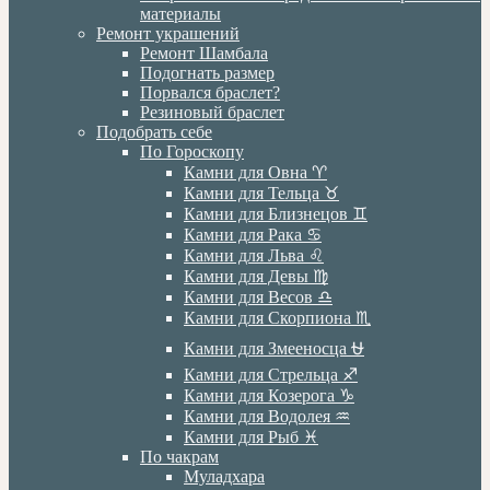
материалы
Ремонт украшений
Ремонт Шамбала
Подогнать размер
Порвался браслет?
Резиновый браслет
Подобрать себе
По Гороскопу
Камни для Овна ♈️
Камни для Тельца ♉️
Камни для Близнецов ♊️
Камни для Рака ♋️
Камни для Льва ♌️
Камни для Девы ♍️
Камни для Весов ♎️
Камни для Скорпиона ♏️
Камни для Змееносца ⛎
Камни для Стрельца ♐️
Камни для Козерога ♑️
Камни для Водолея ♒️
Камни для Рыб ♓️
По чакрам
Муладхара