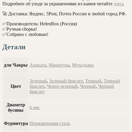
Подробнее об уходе за украшениями из камня читайте
здесь
🚀 Доставка: Яндекс, 5Post, Почта России в любой город РФ.
✅Производитель: HelenBox (Россия)
✅Ручная сборка!
✅Собрано с любовью!
Детали
для Чакры
Анахата
,
Манипура
,
Муладхара
Зеленый
,
Зеленый браслет
,
Темный
,
Темный
Цвет
браслет
,
Черно-зеленый
,
Черный
,
Черный
браслет
Диаметр
6 мм.
бусины
Фурнитура
Нержавеющая сталь