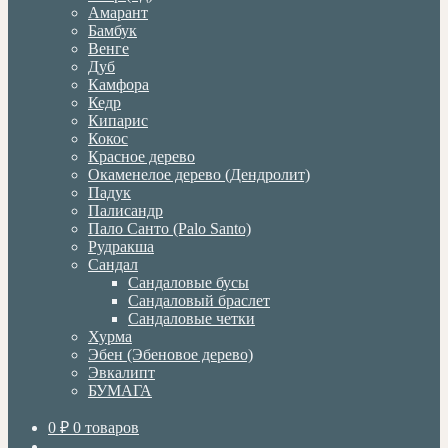
Амарант
Бамбук
Венге
Дуб
Камфора
Кедр
Кипарис
Кокос
Красное дерево
Окаменелое дерево (Дендролит)
Падук
Палисандр
Пало Санто (Palo Santo)
Рудракша
Сандал
Сандаловые бусы
Сандаловый браслет
Сандаловые четки
Хурма
Эбен (Эбеновое дерево)
Эвкалипт
БУМАГА
0
₽
0 товаров