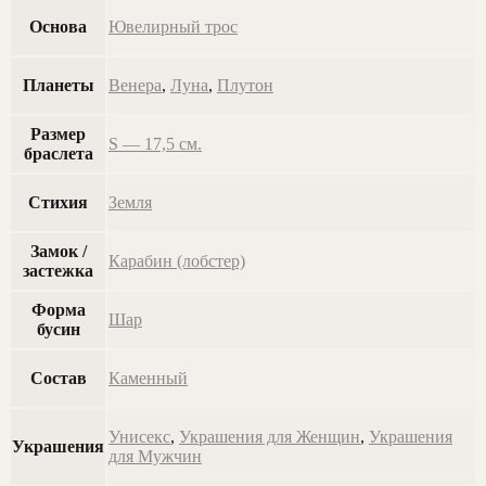
Основа
Ювелирный трос
Планеты
Венера
,
Луна
,
Плутон
Размер
S — 17,5 см.
браслета
Стихия
Земля
Замок /
Карабин (лобстер)
застежка
Форма
Шар
бусин
Состав
Каменный
Унисекс
,
Украшения для Женщин
,
Украшения
Украшения
для Мужчин