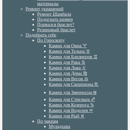
материалы
Ремонт украшений
Ремонт Шамбала
Подогнать размер
Порвался браслет?
Резиновый браслет
Подобрать себе
По Гороскопу
Камни для Овна ♈️
Камни для Тельца ♉️
Камни для Близнецов ♊️
Камни для Рака ♋️
Камни для Льва ♌️
Камни для Девы ♍️
Камни для Весов ♎️
Камни для Скорпиона ♏️
Камни для Змееносца ⛎
Камни для Стрельца ♐️
Камни для Козерога ♑️
Камни для Водолея ♒️
Камни для Рыб ♓️
По чакрам
Муладхара