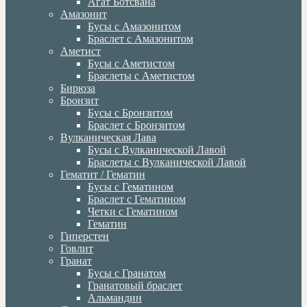
Агат Ботсвана
Амазонит
Бусы с Амазонитом
Браслет с Амазонитом
Аметист
Бусы с Аметистом
Браслеты с Аметистом
Бирюза
Бронзит
Бусы с Бронзитом
Браслет с Бронзитом
Вулканическая Лава
Бусы с Вулканической Лавой
Браслеты с Вулканической Лавой
Гематит / Гематин
Бусы с Гематином
Браслет с Гематином
Четки с Гематином
Гематин
Гиперстен
Говлит
Гранат
Бусы с Гранатом
Гранатовый браслет
Альмандин