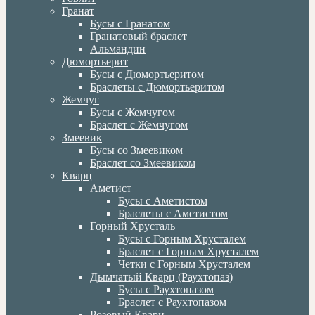
Гранат
Бусы с Гранатом
Гранатовый браслет
Альмандин
Дюмортьерит
Бусы с Дюмортьеритом
Браслеты с Дюмортьеритом
Жемчуг
Бусы с Жемчугом
Браслет с Жемчугом
Змеевик
Бусы со Змеевиком
Браслет со Змеевиком
Кварц
Аметист
Бусы с Аметистом
Браслеты с Аметистом
Горный Хрусталь
Бусы с Горным Хрусталем
Браслет с Горным Хрусталем
Четки с Горным Хрусталем
Дымчатый Кварц (Раухтопаз)
Бусы с Раухтопазом
Браслет с Раухтопазом
Розовый Кварц