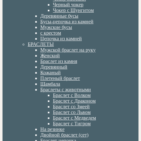
Черный чокер
Чокер с Шунгитом
Деревянные бусы
Бусы-цепочка из камней
Мужские бусы
с крестом
Цепочка из камней
БРАСЛЕТЫ
Мужской браслет на руку
Женский
Браслет из камня
Деревянный
Кожаный
Плетеный браслет
Шамбала
Браслеты с животными
Браслет с Волком
Браслет с Драконом
Браслет со Змеей
Браслет со Львом
Браслет с Медведем
Браслет с Тигром
На резинке
Двойной браслет (сет)
Браслет-цепочка