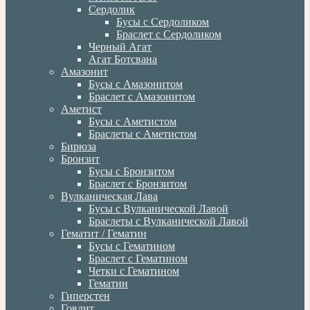
Сердолик
Бусы с Сердоликом
Браслет с Сердоликом
Черный Агат
Агат Ботсвана
Амазонит
Бусы с Амазонитом
Браслет с Амазонитом
Аметист
Бусы с Аметистом
Браслеты с Аметистом
Бирюза
Бронзит
Бусы с Бронзитом
Браслет с Бронзитом
Вулканическая Лава
Бусы с Вулканической Лавой
Браслеты с Вулканической Лавой
Гематит / Гематин
Бусы с Гематином
Браслет с Гематином
Четки с Гематином
Гематин
Гиперстен
Говлит