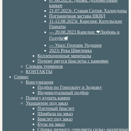
07.06.2023г. Дёржа. Доломитовый
карьер
21.07.2023г. Старая Ситня: Халцедоны
Пограничная застава НКВД
11-12.08.2023г. Карелия: Кительские
Гранаты
— 20.08.2023 Карелия: ❤Любовь и
Голуби🕊
— Урал: Геопарк Ундория
2023: Река Шмелевка
Коллекционные минералы
Почему рвутся браслеты с камнями
Словарь терминов
КОНТАКТЫ
Сервис
Консультация
Подбор по Гороскопу и Зодиаку
Индивидуальный подбор
Помогу купить камни
Украшение под заказ
Плетеный браслет
Шамбала на заказ
Браслет под заказ
Бусы на заказ
Сборка личного «предмета силы»-различные