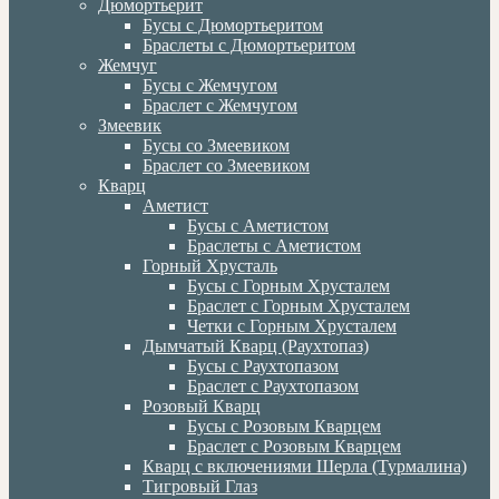
Дюмортьерит
Бусы с Дюмортьеритом
Браслеты с Дюмортьеритом
Жемчуг
Бусы с Жемчугом
Браслет с Жемчугом
Змеевик
Бусы со Змеевиком
Браслет со Змеевиком
Кварц
Аметист
Бусы с Аметистом
Браслеты с Аметистом
Горный Хрусталь
Бусы с Горным Хрусталем
Браслет с Горным Хрусталем
Четки с Горным Хрусталем
Дымчатый Кварц (Раухтопаз)
Бусы с Раухтопазом
Браслет с Раухтопазом
Розовый Кварц
Бусы с Розовым Кварцем
Браслет с Розовым Кварцем
Кварц с включениями Шерла (Турмалина)
Тигровый Глаз