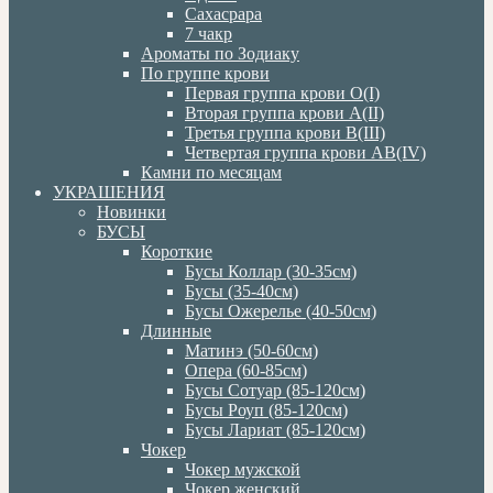
Сахасрара
7 чакр
Ароматы по Зодиаку
По группе крови
Первая группа крови О(I)
Вторая группа крови А(II)
Третья группа крови В(III)
Четвертая группа крови АВ(IV)
Камни по месяцам
УКРАШЕНИЯ
Новинки
БУСЫ
Короткие
Бусы Коллар (30-35см)
Бусы (35-40см)
Бусы Ожерелье (40-50см)
Длинные
Матинэ (50-60см)
Опера (60-85см)
Бусы Сотуар (85-120см)
Бусы Роуп (85-120см)
Бусы Лариат (85-120см)
Чокер
Чокер мужской
Чокер женский