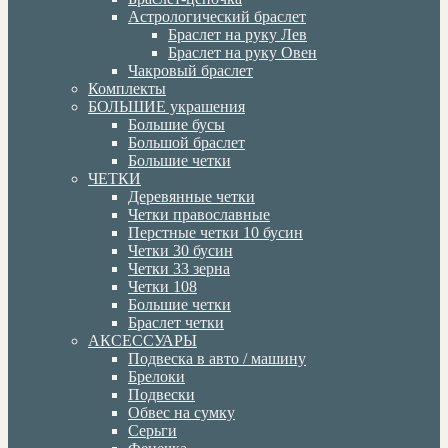
Астрологический браслет
Браслет на руку Лев
Браслет на руку Овен
Чакровый браслет
Комплекты
БОЛЬШИЕ украшения
Большие бусы
Большой браслет
Большие четки
ЧЕТКИ
Деревянные четки
Четки православные
Перстные четки 10 бусин
Четки 30 бусин
Четки 33 зерна
Четки 108
Большие четки
Браслет четки
АКСЕССУАРЫ
Подвеска в авто / машину
Брелоки
Подвески
Обвес на сумку
Серьги