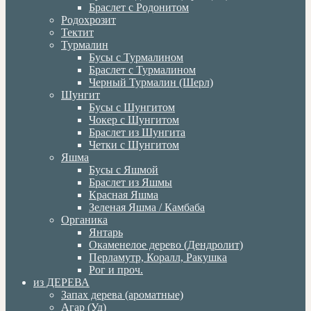
Браслет с Родонитом
Родохрозит
Тектит
Турмалин
Бусы с Турмалином
Браслет с Турмалином
Черный Турмалин (Шерл)
Шунгит
Бусы с Шунгитом
Чокер с Шунгитом
Браслет из Шунгита
Четки с Шунгитом
Яшма
Бусы с Яшмой
Браслет из Яшмы
Красная Яшма
Зеленая Яшма / Камбаба
Органика
Янтарь
Окаменелое дерево (Дендролит)
Перламутр, Коралл, Ракушка
Рог и проч.
из ДЕРЕВА
Запах дерева (ароматные)
Агар (Уд)