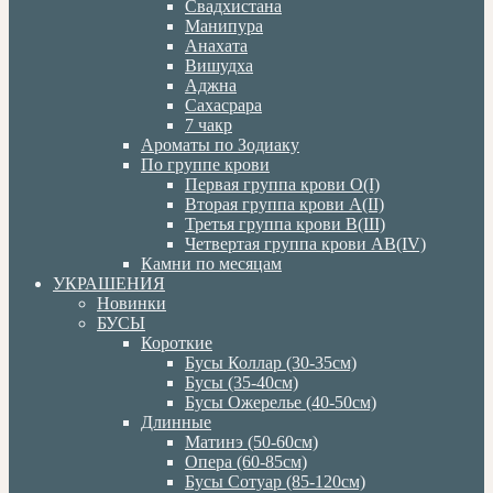
Свадхистана
Манипура
Анахата
Вишудха
Аджна
Сахасрара
7 чакр
Ароматы по Зодиаку
По группе крови
Первая группа крови О(I)
Вторая группа крови А(II)
Третья группа крови В(III)
Четвертая группа крови АВ(IV)
Камни по месяцам
УКРАШЕНИЯ
Новинки
БУСЫ
Короткие
Бусы Коллар (30-35см)
Бусы (35-40см)
Бусы Ожерелье (40-50см)
Длинные
Матинэ (50-60см)
Опера (60-85см)
Бусы Сотуар (85-120см)