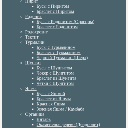
Пирит
Бусы с Пиритом
Браслет с Пиритом
Родонит
Бусы с Родонитом (Орлецом)
Браслет с Родонитом
Родохрозит
Тектит
Турмалин
Бусы с Турмалином
Браслет с Турмалином
Черный Турмалин (Шерл)
Шунгит
Бусы с Шунгитом
Чокер с Шунгитом
Браслет из Шунгита
Четки с Шунгитом
Яшма
Бусы с Яшмой
Браслет из Яшмы
Красная Яшма
Зеленая Яшма / Камбаба
Органика
Янтарь
Окаменелое дерево (Дендролит)