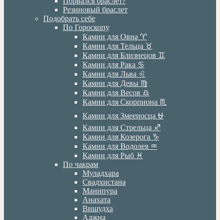
Порвался браслет?
Резиновый браслет
Подобрать себе
По Гороскопу
Камни для Овна ♈️
Камни для Тельца ♉️
Камни для Близнецов ♊️
Камни для Рака ♋️
Камни для Льва ♌️
Камни для Девы ♍️
Камни для Весов ♎️
Камни для Скорпиона ♏️
Камни для Змееносца ⛎
Камни для Стрельца ♐️
Камни для Козерога ♑️
Камни для Водолея ♒️
Камни для Рыб ♓️
По чакрам
Муладхара
Свадхистана
Манипура
Анахата
Вишудха
Аджна