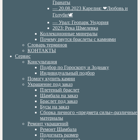
Гранаты
— 20.08.2023 Карелия: ❤Любовь и
Голуби🕊
— Урал: Геопарк Ундория
2023: Река Шмелевка
Коллекционные минералы
Почему рвутся браслеты с камнями
Словарь терминов
КОНТАКТЫ
Сервис
Консультация
Подбор по Гороскопу и Зодиаку
Индивидуальный подбор
Помогу купить камни
Украшение под заказ
Плетеный браслет
Шамбала на заказ
Браслет под заказ
Бусы на заказ
Сборка личного «предмета силы»-различные
материалы
Ремонт украшений
Ремонт Шамбала
Подогнать размер