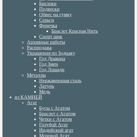
Брелоки
Подвески
Обвес на сумку
Серьги
Фенечка
Браслет Красная Нить
Спорт шик
Архивные работы
Распродажа
Украшения по Зодиаку
Год Дракона
Год Змеи
Год Лошади
Металлы
Нержавеющая сталь
Латунь
Медь
из КАМНЕЙ
Агат
Бусы с Агатом
Браслет с Агатом
Четки с Агатом
Голубой Агат
Индийский агат
Моховой Агат