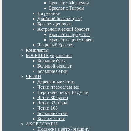
Браслет с Медведем
Браслет с Тигром
На резинке
Двойной браслет (сет)
Браслет-цепочка
Астрологический браслет
Браслет на руку Лев
Браслет на руку Овен
Чакровый браслет
Комплекты
БОЛЬШИЕ украшения
Большие бусы
Большой браслет
Большие четки
ЧЕТКИ
Деревянные четки
Четки православные
Перстные четки 10 бусин
Четки 30 бусин
Четки 33 зерна
Четки 108
Большие четки
Браслет четки
АКСЕССУАРЫ
Подвеска в авто / машину