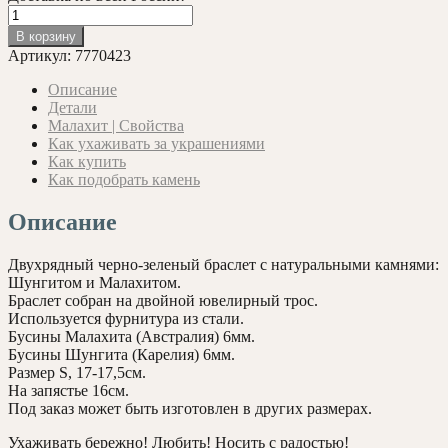
Количество
товара
В корзину
Двухрядный
Артикул:
7770423
браслет
с
Описание
Шунгитом
Детали
и
Малахит | Свойства
Малахитом
Как ухаживать за украшениями
6
Как купить
мм.
Как подобрать камень
Описание
Двухрядный черно-зеленый браслет с натуральными камнями:
Шунгитом и Малахитом.
Браслет собран на двойной ювелирный трос.
Используется фурнитура из стали.
Бусины Малахита (Австралия) 6мм.
Бусины Шунгита (Карелия) 6мм.
Размер S, 17-17,5см.
На запястье 16см.
Под заказ может быть изготовлен в других размерах.
Ухаживать бережно! Любить! Носить с радостью!