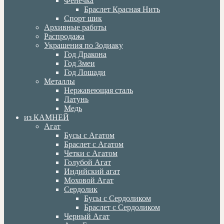
Фенечка
Браслет Красная Нить
Спорт шик
Архивные работы
Распродажа
Украшения по Зодиаку
Год Дракона
Год Змеи
Год Лошади
Металлы
Нержавеющая сталь
Латунь
Медь
из КАМНЕЙ
Агат
Бусы с Агатом
Браслет с Агатом
Четки с Агатом
Голубой Агат
Индийский агат
Моховой Агат
Сердолик
Бусы с Сердоликом
Браслет с Сердоликом
Черный Агат