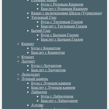
Бусы с Розовым Кварцем
Браслет с Розовым Кварцем
Кварц с включениями Шерла (Турмалина)
Тигровый Глаз
Бусы с Тигровым Глазом
Браслет с Тигровым Глазом
Бычий Глаз
Бусы с Бычьим Глазом
Браслет с Бычьим Глазом
Кианит
Бусы с Кианитом
Браслет с Кианитом
Кунцит
Лазурит
Бусы с Лазуритом
Браслет с Лазуритом
Лепидолит
Лунный камень
Бусы с Лунным камнем
Браслет с Лунным камнем
Лабрадор
Бусы с Лабрадором
Браслет с Лабрадором
Адуляр