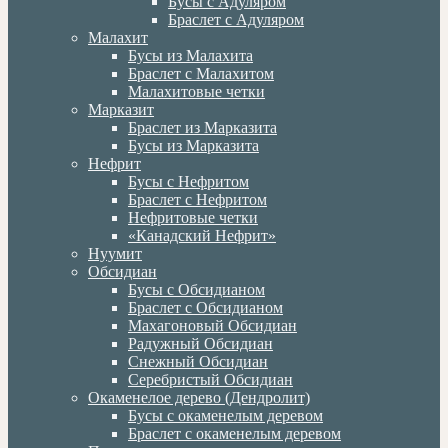
Бусы с Адуляром
Браслет с Адуляром
Малахит
Бусы из Малахита
Браслет с Малахитом
Малахитовые четки
Марказит
Браслет из Марказита
Бусы из Марказита
Нефрит
Бусы с Нефритом
Браслет с Нефритом
Нефритовые четки
«Канадский Нефрит»
Нуумит
Обсидиан
Бусы с Обсидианом
Браслет с Обсидианом
Махагоновый Обсидиан
Радужный Обсидиан
Снежный Обсидиан
Серебристый Обсидиан
Окаменелое дерево (Дендролит)
Бусы с окаменелым деревом
Браслет с окаменелым деревом