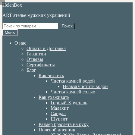
Перейти
Перейти
HelenBox
к
к
ART-ателье мужских украшений
навигации
содержимому
Искать:
Поиск
Меню
О нас
Оплата и Доставка
Гарантии
Отзывы
Сертификаты
Блог
Как чистить
Чистка камней водой
Нельзя чистить водой
Чистка камней солью
Как ухаживать
Горный Хрусталь
Малахит
Сандал
Шунгит
Размер браслета на руку
Полевой дневник