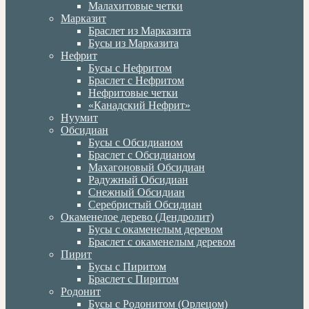
Малахитовые четки
Марказит
Браслет из Марказита
Бусы из Марказита
Нефрит
Бусы с Нефритом
Браслет с Нефритом
Нефритовые четки
«Канадский Нефрит»
Нуумит
Обсидиан
Бусы с Обсидианом
Браслет с Обсидианом
Махагоновый Обсидиан
Радужный Обсидиан
Снежный Обсидиан
Серебристый Обсидиан
Окаменелое дерево (Дендролит)
Бусы с окаменелым деревом
Браслет с окаменелым деревом
Пирит
Бусы с Пиритом
Браслет с Пиритом
Родонит
Бусы с Родонитом (Орлецом)