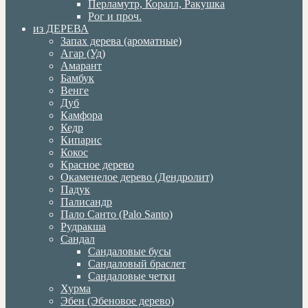
Перламутр, Коралл, Ракушка
Рог и проч.
из ДЕРЕВА
Запах дерева (ароматные)
Агар (Уд)
Амарант
Бамбук
Венге
Дуб
Камфора
Кедр
Кипарис
Кокос
Красное дерево
Окаменелое дерево (Дендролит)
Падук
Палисандр
Пало Санто (Palo Santo)
Рудракша
Сандал
Сандаловые бусы
Сандаловый браслет
Сандаловые четки
Хурма
Эбен (Эбеновое дерево)