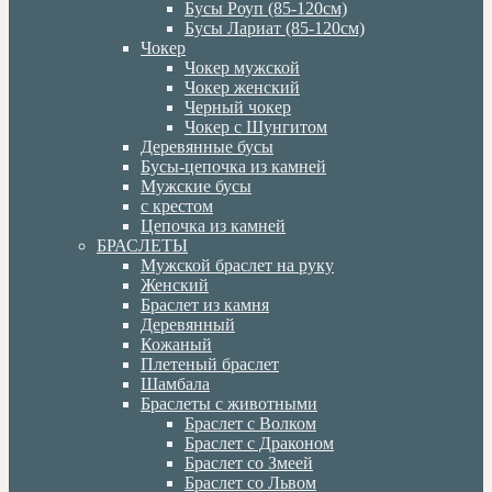
Бусы Роуп (85-120см)
Бусы Лариат (85-120см)
Чокер
Чокер мужской
Чокер женский
Черный чокер
Чокер с Шунгитом
Деревянные бусы
Бусы-цепочка из камней
Мужские бусы
с крестом
Цепочка из камней
БРАСЛЕТЫ
Мужской браслет на руку
Женский
Браслет из камня
Деревянный
Кожаный
Плетеный браслет
Шамбала
Браслеты с животными
Браслет с Волком
Браслет с Драконом
Браслет со Змеей
Браслет со Львом