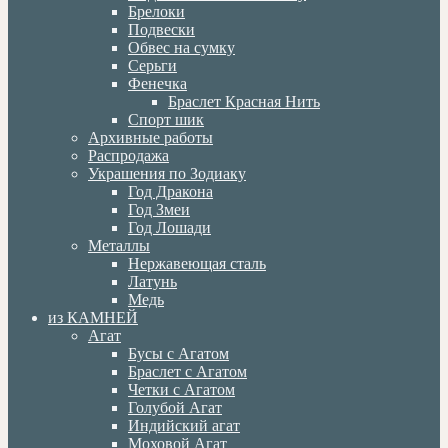
Брелоки
Подвески
Обвес на сумку
Серьги
Фенечка
Браслет Красная Нить
Спорт шик
Архивные работы
Распродажа
Украшения по Зодиаку
Год Дракона
Год Змеи
Год Лошади
Металлы
Нержавеющая сталь
Латунь
Медь
из КАМНЕЙ
Агат
Бусы с Агатом
Браслет с Агатом
Четки с Агатом
Голубой Агат
Индийский агат
Моховой Агат