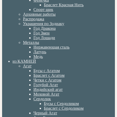
Фенечка
Браслет Красная Нить
Спорт шик
Архивные работы
Распродажа
Украшения по Зодиаку
Год Дракона
Год Змеи
Год Лошади
Металлы
Нержавеющая сталь
Латунь
Медь
из КАМНЕЙ
Агат
Бусы с Агатом
Браслет с Агатом
Четки с Агатом
Голубой Агат
Индийский агат
Моховой Агат
Сердолик
Бусы с Сердоликом
Браслет с Сердоликом
Черный Агат