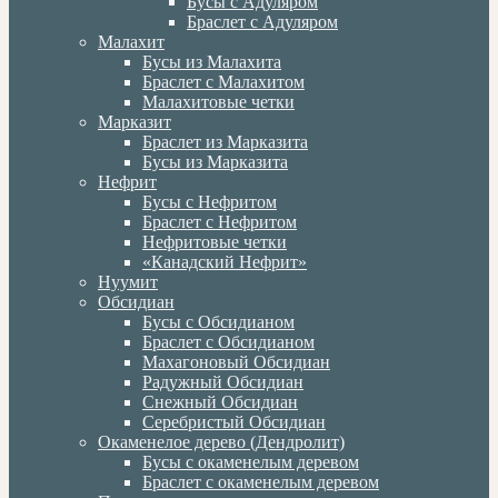
Бусы с Адуляром
Браслет с Адуляром
Малахит
Бусы из Малахита
Браслет с Малахитом
Малахитовые четки
Марказит
Браслет из Марказита
Бусы из Марказита
Нефрит
Бусы с Нефритом
Браслет с Нефритом
Нефритовые четки
«Канадский Нефрит»
Нуумит
Обсидиан
Бусы с Обсидианом
Браслет с Обсидианом
Махагоновый Обсидиан
Радужный Обсидиан
Снежный Обсидиан
Серебристый Обсидиан
Окаменелое дерево (Дендролит)
Бусы с окаменелым деревом
Браслет с окаменелым деревом