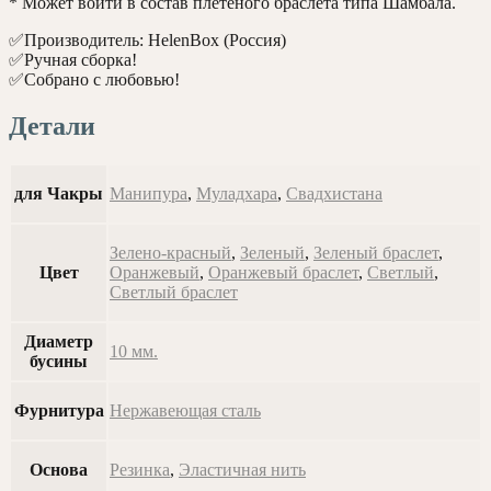
* Может войти в состав плетеного браслета типа Шамбала.
✅Производитель: HelenBox (Россия)
✅Ручная сборка!
✅Собрано с любовью!
Детали
для Чакры
Манипура
,
Муладхара
,
Свадхистана
Зелено-красный
,
Зеленый
,
Зеленый браслет
,
Цвет
Оранжевый
,
Оранжевый браслет
,
Светлый
,
Светлый браслет
Диаметр
10 мм.
бусины
Фурнитура
Нержавеющая сталь
Основа
Резинка
,
Эластичная нить