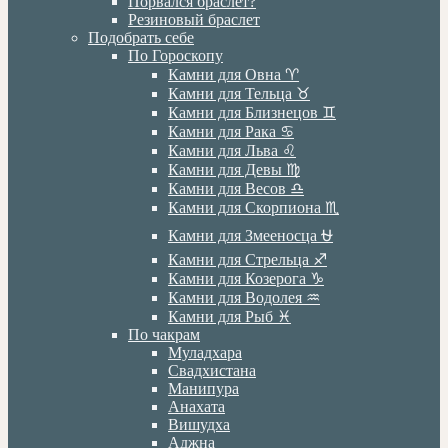
Порвался браслет?
Резиновый браслет
Подобрать себе
По Гороскопу
Камни для Овна ♈️
Камни для Тельца ♉️
Камни для Близнецов ♊️
Камни для Рака ♋️
Камни для Льва ♌️
Камни для Девы ♍️
Камни для Весов ♎️
Камни для Скорпиона ♏️
Камни для Змееносца ⛎
Камни для Стрельца ♐️
Камни для Козерога ♑️
Камни для Водолея ♒️
Камни для Рыб ♓️
По чакрам
Муладхара
Свадхистана
Манипура
Анахата
Вишудха
Аджна