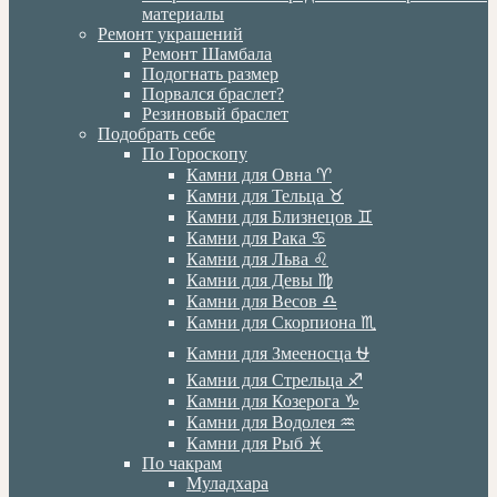
материалы
Ремонт украшений
Ремонт Шамбала
Подогнать размер
Порвался браслет?
Резиновый браслет
Подобрать себе
По Гороскопу
Камни для Овна ♈️
Камни для Тельца ♉️
Камни для Близнецов ♊️
Камни для Рака ♋️
Камни для Льва ♌️
Камни для Девы ♍️
Камни для Весов ♎️
Камни для Скорпиона ♏️
Камни для Змееносца ⛎
Камни для Стрельца ♐️
Камни для Козерога ♑️
Камни для Водолея ♒️
Камни для Рыб ♓️
По чакрам
Муладхара