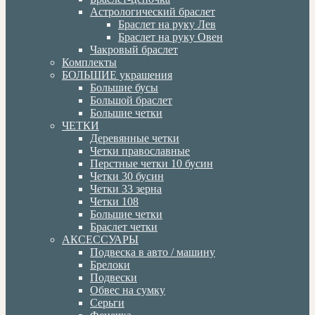
Астрологический браслет
Браслет на руку Лев
Браслет на руку Овен
Чакровый браслет
Комплекты
БОЛЬШИЕ украшения
Большие бусы
Большой браслет
Большие четки
ЧЕТКИ
Деревянные четки
Четки православные
Перстные четки 10 бусин
Четки 30 бусин
Четки 33 зерна
Четки 108
Большие четки
Браслет четки
АКСЕССУАРЫ
Подвеска в авто / машину
Брелоки
Подвески
Обвес на сумку
Серьги