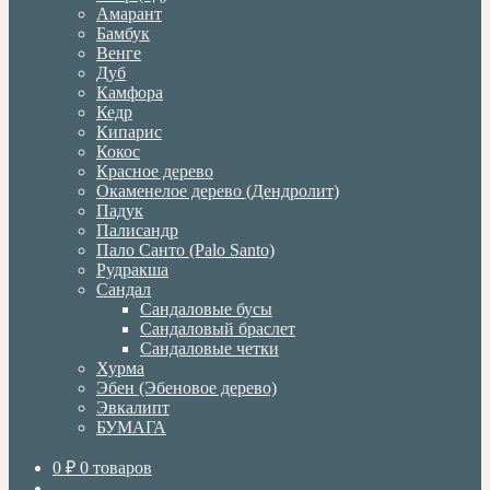
Амарант
Бамбук
Венге
Дуб
Камфора
Кедр
Кипарис
Кокос
Красное дерево
Окаменелое дерево (Дендролит)
Падук
Палисандр
Пало Санто (Palo Santo)
Рудракша
Сандал
Сандаловые бусы
Сандаловый браслет
Сандаловые четки
Хурма
Эбен (Эбеновое дерево)
Эвкалипт
БУМАГА
0
₽
0 товаров