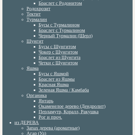
Браслет с Родонитом
Родохрозит
Тектит
Турмалин
Бусы с Турмалином
Браслет с Турмалином
Черный Турмалин (Шерл)
Шунгит
Бусы с Шунгитом
Чокер с Шунгитом
Браслет из Шунгита
Четки с Шунгитом
Яшма
Бусы с Яшмой
Браслет из Яшмы
Красная Яшма
Зеленая Яшма / Камбаба
Органика
Янтарь
Окаменелое дерево (Дендролит)
Перламутр, Коралл, Ракушка
Рог и проч.
из ДЕРЕВА
Запах дерева (ароматные)
Агар (Уд)