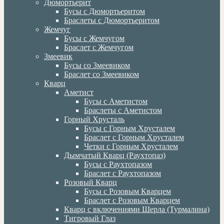
Дюмортьерит
Бусы с Дюмортьеритом
Браслеты с Дюмортьеритом
Жемчуг
Бусы с Жемчугом
Браслет с Жемчугом
Змеевик
Бусы со Змеевиком
Браслет со Змеевиком
Кварц
Аметист
Бусы с Аметистом
Браслеты с Аметистом
Горный Хрусталь
Бусы с Горным Хрусталем
Браслет с Горным Хрусталем
Четки с Горным Хрусталем
Дымчатый Кварц (Раухтопаз)
Бусы с Раухтопазом
Браслет с Раухтопазом
Розовый Кварц
Бусы с Розовым Кварцем
Браслет с Розовым Кварцем
Кварц с включениями Шерла (Турмалина)
Тигровый Глаз