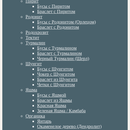
Пирит
Бусы с Пиритом
Браслет с Пиритом
Родонит
Бусы с Родонитом (Орлецом)
Браслет с Родонитом
Родохрозит
Тектит
Турмалин
Бусы с Турмалином
Браслет с Турмалином
Черный Турмалин (Шерл)
Шунгит
Бусы с Шунгитом
Чокер с Шунгитом
Браслет из Шунгита
Четки с Шунгитом
Яшма
Бусы с Яшмой
Браслет из Яшмы
Красная Яшма
Зеленая Яшма / Камбаба
Органика
Янтарь
Окаменелое дерево (Дендролит)