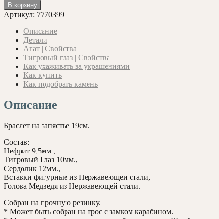
товара
В корзину
Браслет
Артикул:
7770399
с
Нефритом,
Описание
Тигровым
Детали
Глазом
Агат | Свойства
и
Тигровый глаз | Свойства
Сердоликом
Как ухаживать за украшениями
Как купить
Как подобрать камень
Описание
Браслет на запястье 19см.
Состав:
Нефрит 9,5мм.,
Тигровый Глаз 10мм.,
Сердолик 12мм.,
Вставки фигурные из Нержавеющей стали,
Голова Медведя из Нержавеющей стали.
Собран на прочную резинку.
* Может быть собран на трос с замком карабином.