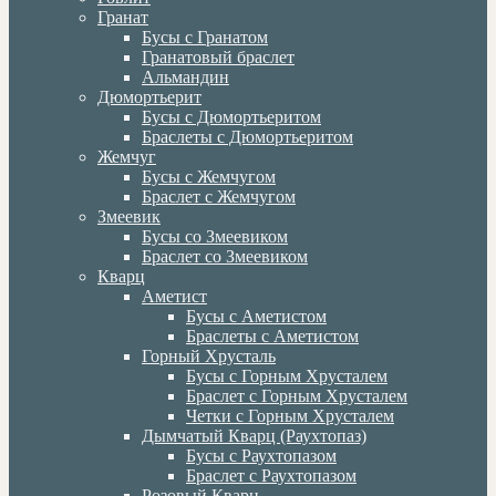
Гранат
Бусы с Гранатом
Гранатовый браслет
Альмандин
Дюмортьерит
Бусы с Дюмортьеритом
Браслеты с Дюмортьеритом
Жемчуг
Бусы с Жемчугом
Браслет с Жемчугом
Змеевик
Бусы со Змеевиком
Браслет со Змеевиком
Кварц
Аметист
Бусы с Аметистом
Браслеты с Аметистом
Горный Хрусталь
Бусы с Горным Хрусталем
Браслет с Горным Хрусталем
Четки с Горным Хрусталем
Дымчатый Кварц (Раухтопаз)
Бусы с Раухтопазом
Браслет с Раухтопазом
Розовый Кварц