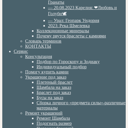
Гранаты
— 20.08.2023 Карелия: ❤Любовь и
Голуби🕊
— Урал: Геопарк Ундория
2023: Река Шмелевка
Коллекционные минералы
Почему рвутся браслеты с камнями
Словарь терминов
КОНТАКТЫ
Сервис
Консультация
Подбор по Гороскопу и Зодиаку
Индивидуальный подбор
Помогу купить камни
Украшение под заказ
Плетеный браслет
Шамбала на заказ
Браслет под заказ
Бусы на заказ
Сборка личного «предмета силы»-различные
материалы
Ремонт украшений
Ремонт Шамбала
Подогнать размер