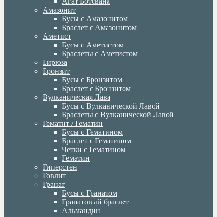
Агат Ботсвана
Амазонит
Бусы с Амазонитом
Браслет с Амазонитом
Аметист
Бусы с Аметистом
Браслеты с Аметистом
Бирюза
Бронзит
Бусы с Бронзитом
Браслет с Бронзитом
Вулканическая Лава
Бусы с Вулканической Лавой
Браслеты с Вулканической Лавой
Гематит / Гематин
Бусы с Гематином
Браслет с Гематином
Четки с Гематином
Гематин
Гиперстен
Говлит
Гранат
Бусы с Гранатом
Гранатовый браслет
Альмандин