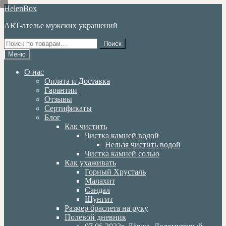
Перейти
Перейти
HelenBox
к
к
ART-ателье мужских украшений
навигации
содержимому
Искать:
Поиск
Меню
О нас
Оплата и Доставка
Гарантии
Отзывы
Сертификаты
Блог
Как чистить
Чистка камней водой
Нельзя чистить водой
Чистка камней солью
Как ухаживать
Горный Хрусталь
Малахит
Сандал
Шунгит
Размер браслета на руку
Полевой дневник