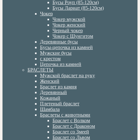
Бусы Роуп (85-120см)
Бусы Лариат (85-120см)
Чокер
Чокер мужской
Чокер женский
Черный чокер
Чокер с Шунгитом
Деревянные бусы
Бусы-цепочка из камней
Мужские бусы
с крестом
Цепочка из камней
БРАСЛЕТЫ
Мужской браслет на руку
Женский
Браслет из камня
Деревянный
Кожаный
Плетеный браслет
Шамбала
Браслеты с животными
Браслет с Волком
Браслет с Драконом
Браслет со Змеей
Браслет со Львом