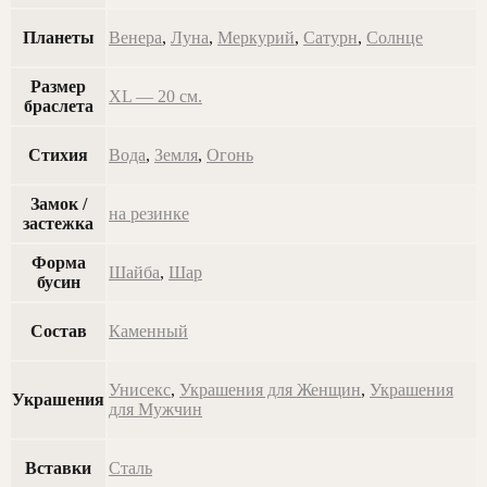
Планеты
Венера
,
Луна
,
Меркурий
,
Сатурн
,
Солнце
Размер
XL — 20 см.
браслета
Стихия
Вода
,
Земля
,
Огонь
Замок /
на резинке
застежка
Форма
Шайба
,
Шар
бусин
Состав
Каменный
Унисекс
,
Украшения для Женщин
,
Украшения
Украшения
для Мужчин
Вставки
Сталь