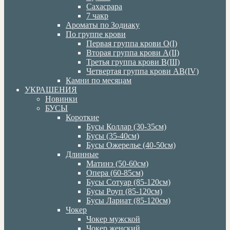
Сахасрара
7 чакр
Ароматы по Зодиаку
По группе крови
Первая группа крови О(I)
Вторая группа крови А(II)
Третья группа крови В(III)
Четвертая группа крови АВ(IV)
Камни по месяцам
УКРАШЕНИЯ
Новинки
БУСЫ
Короткие
Бусы Коллар (30-35см)
Бусы (35-40см)
Бусы Ожерелье (40-50см)
Длинные
Матинэ (50-60см)
Опера (60-85см)
Бусы Сотуар (85-120см)
Бусы Роуп (85-120см)
Бусы Лариат (85-120см)
Чокер
Чокер мужской
Чокер женский