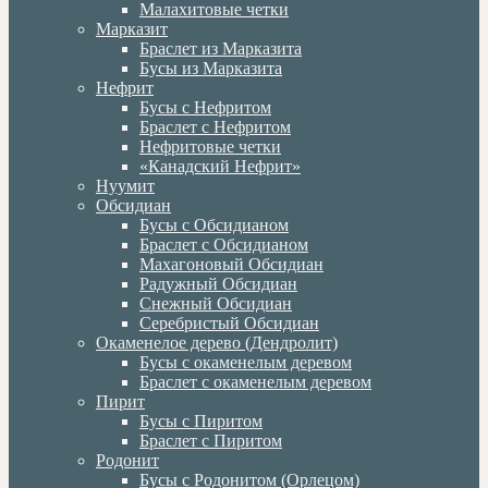
Малахитовые четки
Марказит
Браслет из Марказита
Бусы из Марказита
Нефрит
Бусы с Нефритом
Браслет с Нефритом
Нефритовые четки
«Канадский Нефрит»
Нуумит
Обсидиан
Бусы с Обсидианом
Браслет с Обсидианом
Махагоновый Обсидиан
Радужный Обсидиан
Снежный Обсидиан
Серебристый Обсидиан
Окаменелое дерево (Дендролит)
Бусы с окаменелым деревом
Браслет с окаменелым деревом
Пирит
Бусы с Пиритом
Браслет с Пиритом
Родонит
Бусы с Родонитом (Орлецом)