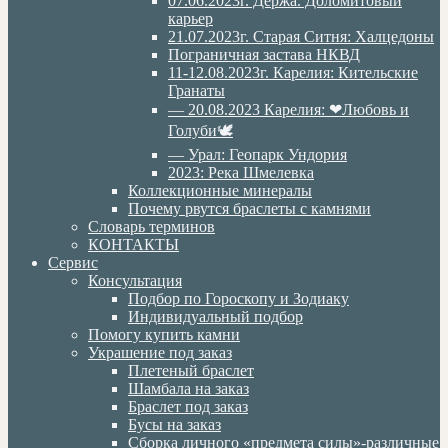
07.06.2023г. Дёржа. Доломитовый
карьер
21.07.2023г. Старая Ситня: Халцедоны
Пограничная застава НКВД
11-12.08.2023г. Карелия: Кительские
Гранаты
— 20.08.2023 Карелия: ❤Любовь и
Голуби🕊
— Урал: Геопарк Ундория
2023: Река Шмелевка
Коллекционные минералы
Почему рвутся браслеты с камнями
Словарь терминов
КОНТАКТЫ
Сервис
Консультация
Подбор по Гороскопу и Зодиаку
Индивидуальный подбор
Помогу купить камни
Украшение под заказ
Плетеный браслет
Шамбала на заказ
Браслет под заказ
Бусы на заказ
Сборка личного «предмета силы»-различные