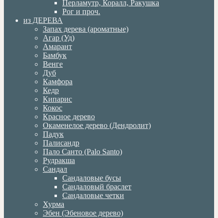
Перламутр, Коралл, Ракушка
Рог и проч.
из ДЕРЕВА
Запах дерева (ароматные)
Агар (Уд)
Амарант
Бамбук
Венге
Дуб
Камфора
Кедр
Кипарис
Кокос
Красное дерево
Окаменелое дерево (Дендролит)
Падук
Палисандр
Пало Санто (Palo Santo)
Рудракша
Сандал
Сандаловые бусы
Сандаловый браслет
Сандаловые четки
Хурма
Эбен (Эбеновое дерево)