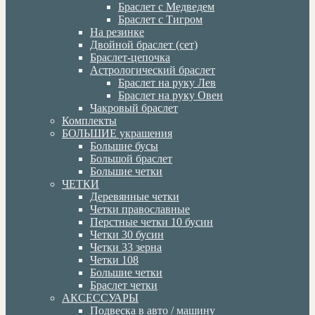
Браслет с Медведем
Браслет с Тигром
На резинке
Двойной браслет (сет)
Браслет-цепочка
Астрологический браслет
Браслет на руку Лев
Браслет на руку Овен
Чакровый браслет
Комплекты
БОЛЬШИЕ украшения
Большие бусы
Большой браслет
Большие четки
ЧЕТКИ
Деревянные четки
Четки православные
Перстные четки 10 бусин
Четки 30 бусин
Четки 33 зерна
Четки 108
Большие четки
Браслет четки
АКСЕССУАРЫ
Подвеска в авто / машину