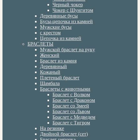
Черный чокер
Чокер с Шунгитом
Деревянные бусы
Бусы-цепочка из камней
Мужские бусы
с крестом
Цепочка из камней
БРАСЛЕТЫ
Мужской браслет на руку
Женский
Браслет из камня
Деревянный
Кожаный
Плетеный браслет
Шамбала
Браслеты с животными
Браслет с Волком
Браслет с Драконом
Браслет со Змеей
Браслет со Львом
Браслет с Медведем
Браслет с Тигром
На резинке
Двойной браслет (сет)
Браслет-цепочка