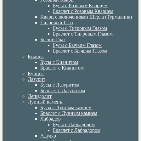
Бусы с Розовым Кварцем
Браслет с Розовым Кварцем
Кварц с включениями Шерла (Турмалина)
Тигровый Глаз
Бусы с Тигровым Глазом
Браслет с Тигровым Глазом
Бычий Глаз
Бусы с Бычьим Глазом
Браслет с Бычьим Глазом
Кианит
Бусы с Кианитом
Браслет с Кианитом
Кунцит
Лазурит
Бусы с Лазуритом
Браслет с Лазуритом
Лепидолит
Лунный камень
Бусы с Лунным камнем
Браслет с Лунным камнем
Лабрадор
Бусы с Лабрадором
Браслет с Лабрадором
Адуляр