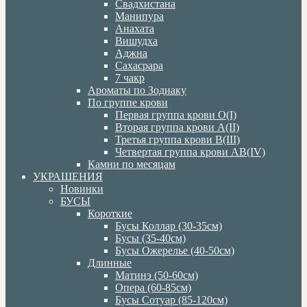
Свадхистана
Манипура
Анахата
Вишудха
Аджна
Сахасрара
7 чакр
Ароматы по Зодиаку
По группе крови
Первая группа крови О(I)
Вторая группа крови А(II)
Третья группа крови В(III)
Четвертая группа крови АВ(IV)
Камни по месяцам
УКРАШЕНИЯ
Новинки
БУСЫ
Короткие
Бусы Коллар (30-35см)
Бусы (35-40см)
Бусы Ожерелье (40-50см)
Длинные
Матинэ (50-60см)
Опера (60-85см)
Бусы Сотуар (85-120см)