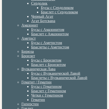
Сердолик
Бусы с Сердоликом
Браслет с Сердоликом
Черный Агат
Агат Ботсвана
Амазонит
Бусы с Амазонитом
Браслет с Амазонитом
Аметист
Бусы с Аметистом
Браслеты с Аметистом
Бирюза
Бронзит
Бусы с Бронзитом
Браслет с Бронзитом
Вулканическая Лава
Бусы с Вулканической Лавой
Браслеты с Вулканической Лавой
Гематит / Гематин
Бусы с Гематином
Браслет с Гематином
Четки с Гематином
Гематин
Гиперстен
Говлит