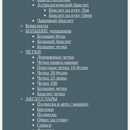
Астрологический браслет
Браслет на руку Лев
Браслет на руку Овен
Чакровый браслет
Комплекты
БОЛЬШИЕ украшения
Большие бусы
Большой браслет
Большие четки
ЧЕТКИ
Деревянные четки
Четки православные
Перстные четки 10 бусин
Четки 30 бусин
Четки 33 зерна
Четки 108
Большие четки
Браслет четки
АКСЕССУАРЫ
Подвеска в авто / машину
Брелоки
Подвески
Обвес на сумку
Серьги