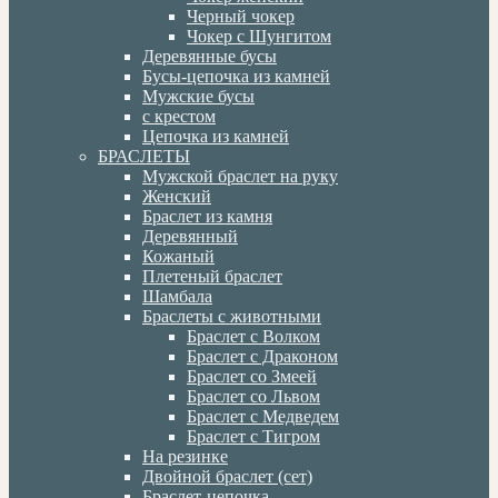
Черный чокер
Чокер с Шунгитом
Деревянные бусы
Бусы-цепочка из камней
Мужские бусы
с крестом
Цепочка из камней
БРАСЛЕТЫ
Мужской браслет на руку
Женский
Браслет из камня
Деревянный
Кожаный
Плетеный браслет
Шамбала
Браслеты с животными
Браслет с Волком
Браслет с Драконом
Браслет со Змеей
Браслет со Львом
Браслет с Медведем
Браслет с Тигром
На резинке
Двойной браслет (сет)
Браслет-цепочка