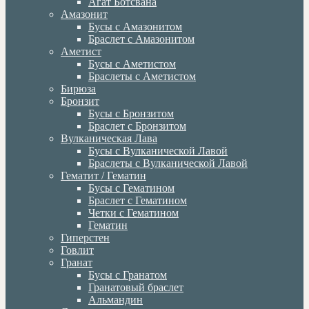
Агат Ботсвана
Амазонит
Бусы с Амазонитом
Браслет с Амазонитом
Аметист
Бусы с Аметистом
Браслеты с Аметистом
Бирюза
Бронзит
Бусы с Бронзитом
Браслет с Бронзитом
Вулканическая Лава
Бусы с Вулканической Лавой
Браслеты с Вулканической Лавой
Гематит / Гематин
Бусы с Гематином
Браслет с Гематином
Четки с Гематином
Гематин
Гиперстен
Говлит
Гранат
Бусы с Гранатом
Гранатовый браслет
Альмандин