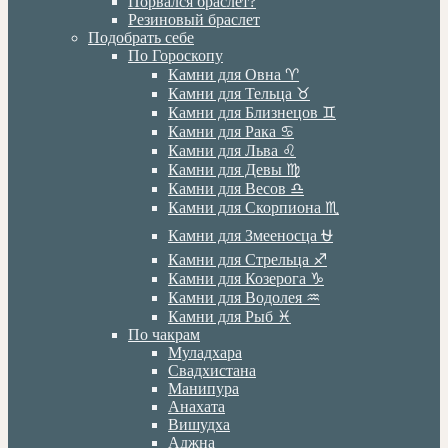
Порвался браслет?
Резиновый браслет
Подобрать себе
По Гороскопу
Камни для Овна ♈️
Камни для Тельца ♉️
Камни для Близнецов ♊️
Камни для Рака ♋️
Камни для Льва ♌️
Камни для Девы ♍️
Камни для Весов ♎️
Камни для Скорпиона ♏️
Камни для Змееносца ⛎
Камни для Стрельца ♐️
Камни для Козерога ♑️
Камни для Водолея ♒️
Камни для Рыб ♓️
По чакрам
Муладхара
Свадхистана
Манипура
Анахата
Вишудха
Аджна