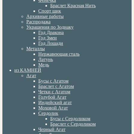
Фенечка
Браслет Красная Нить
Спорт шик
Архивные работы
Распродажа
Украшения по Зодиаку
Год Дракона
Год Змеи
Год Лошади
Металлы
Нержавеющая сталь
Латунь
Медь
из КАМНЕЙ
Агат
Бусы с Агатом
Браслет с Агатом
Четки с Агатом
Голубой Агат
Индийский агат
Моховой Агат
Сердолик
Бусы с Сердоликом
Браслет с Сердоликом
Черный Агат