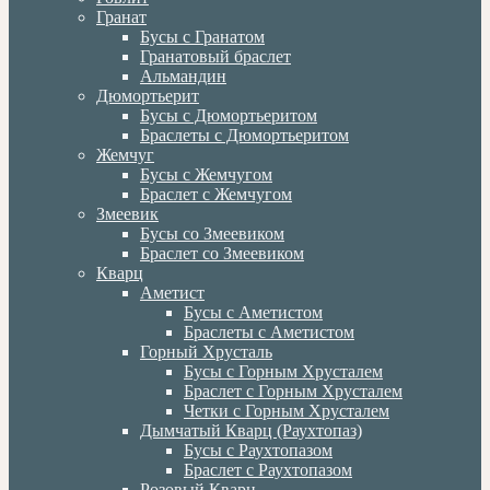
Гранат
Бусы с Гранатом
Гранатовый браслет
Альмандин
Дюмортьерит
Бусы с Дюмортьеритом
Браслеты с Дюмортьеритом
Жемчуг
Бусы с Жемчугом
Браслет с Жемчугом
Змеевик
Бусы со Змеевиком
Браслет со Змеевиком
Кварц
Аметист
Бусы с Аметистом
Браслеты с Аметистом
Горный Хрусталь
Бусы с Горным Хрусталем
Браслет с Горным Хрусталем
Четки с Горным Хрусталем
Дымчатый Кварц (Раухтопаз)
Бусы с Раухтопазом
Браслет с Раухтопазом
Розовый Кварц