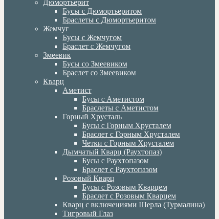
Дюмортьерит
Бусы с Дюмортьеритом
Браслеты с Дюмортьеритом
Жемчуг
Бусы с Жемчугом
Браслет с Жемчугом
Змеевик
Бусы со Змеевиком
Браслет со Змеевиком
Кварц
Аметист
Бусы с Аметистом
Браслеты с Аметистом
Горный Хрусталь
Бусы с Горным Хрусталем
Браслет с Горным Хрусталем
Четки с Горным Хрусталем
Дымчатый Кварц (Раухтопаз)
Бусы с Раухтопазом
Браслет с Раухтопазом
Розовый Кварц
Бусы с Розовым Кварцем
Браслет с Розовым Кварцем
Кварц с включениями Шерла (Турмалина)
Тигровый Глаз