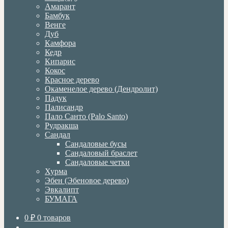
Амарант
Бамбук
Венге
Дуб
Камфора
Кедр
Кипарис
Кокос
Красное дерево
Окаменелое дерево (Дендролит)
Падук
Палисандр
Пало Санто (Palo Santo)
Рудракша
Сандал
Сандаловые бусы
Сандаловый браслет
Сандаловые четки
Хурма
Эбен (Эбеновое дерево)
Эвкалипт
БУМАГА
0
₽
0 товаров