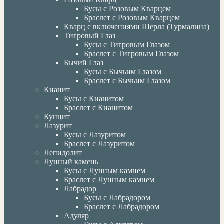
Бусы с Розовым Кварцем
Браслет с Розовым Кварцем
Кварц с включениями Шерла (Турмалина)
Тигровый Глаз
Бусы с Тигровым Глазом
Браслет с Тигровым Глазом
Бычий Глаз
Бусы с Бычьим Глазом
Браслет с Бычьим Глазом
Кианит
Бусы с Кианитом
Браслет с Кианитом
Кунцит
Лазурит
Бусы с Лазуритом
Браслет с Лазуритом
Лепидолит
Лунный камень
Бусы с Лунным камнем
Браслет с Лунным камнем
Лабрадор
Бусы с Лабрадором
Браслет с Лабрадором
Адуляр