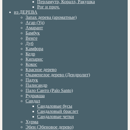
Перламутр, Коралл, Ракушка
Рог и проч.
из ДЕРЕВА
Запах дерева (ароматные)
Агар (Уд)
Амарант
Бамбук
Венге
Дуб
Камфора
Кедр
Кипарис
Кокос
Красное дерево
Окаменелое дерево (Дендролит)
Падук
Палисандр
Пало Санто (Palo Santo)
Рудракша
Сандал
Сандаловые бусы
Сандаловый браслет
Сандаловые четки
Хурма
Эбен (Эбеновое дерево)