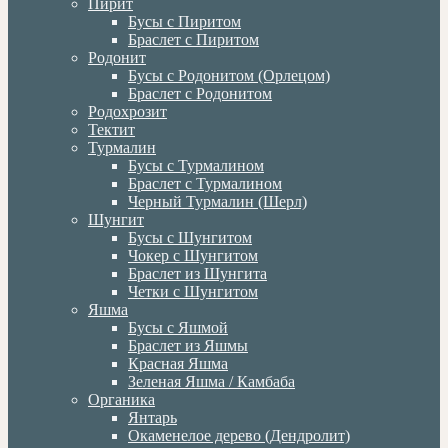
Пирит
Бусы с Пиритом
Браслет с Пиритом
Родонит
Бусы с Родонитом (Орлецом)
Браслет с Родонитом
Родохрозит
Тектит
Турмалин
Бусы с Турмалином
Браслет с Турмалином
Черный Турмалин (Шерл)
Шунгит
Бусы с Шунгитом
Чокер с Шунгитом
Браслет из Шунгита
Четки с Шунгитом
Яшма
Бусы с Яшмой
Браслет из Яшмы
Красная Яшма
Зеленая Яшма / Камбаба
Органика
Янтарь
Окаменелое дерево (Дендролит)