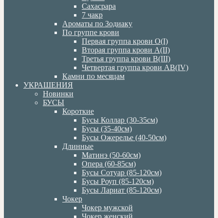
Сахасрара
7 чакр
Ароматы по Зодиаку
По группе крови
Первая группа крови О(I)
Вторая группа крови А(II)
Третья группа крови В(III)
Четвертая группа крови АВ(IV)
Камни по месяцам
УКРАШЕНИЯ
Новинки
БУСЫ
Короткие
Бусы Коллар (30-35см)
Бусы (35-40см)
Бусы Ожерелье (40-50см)
Длинные
Матинэ (50-60см)
Опера (60-85см)
Бусы Сотуар (85-120см)
Бусы Роуп (85-120см)
Бусы Лариат (85-120см)
Чокер
Чокер мужской
Чокер женский