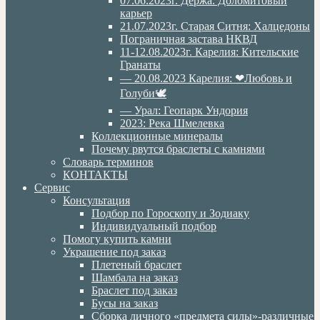
07.06.2023г. Дёржа. Доломитовый
карьер
21.07.2023г. Старая Ситня: Халцедоны
Пограничная застава НКВД
11-12.08.2023г. Карелия: Кительские
Гранаты
— 20.08.2023 Карелия: ❤Любовь и
Голуби🕊
— Урал: Геопарк Ундория
2023: Река Шмелевка
Коллекционные минералы
Почему рвутся браслеты с камнями
Словарь терминов
КОНТАКТЫ
Сервис
Консультация
Подбор по Гороскопу и Зодиаку
Индивидуальный подбор
Помогу купить камни
Украшение под заказ
Плетеный браслет
Шамбала на заказ
Браслет под заказ
Бусы на заказ
Сборка личного «предмета силы»-различные