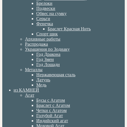
Брелоки
Подвески
Обвес на сумку
Серьги
Фенечка
Браслет Красная Нить
Спорт шик
Архивные работы
Распродажа
Украшения по Зодиаку
Год Дракона
Год Змеи
Год Лошади
Металлы
Нержавеющая сталь
Латунь
Медь
из КАМНЕЙ
Агат
Бусы с Агатом
Браслет с Агатом
Четки с Агатом
Голубой Агат
Индийский агат
Моховой Агат