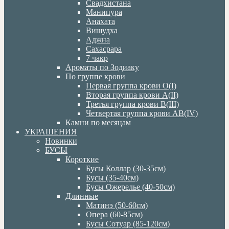
Свадхистана
Манипура
Анахата
Вишудха
Аджна
Сахасрара
7 чакр
Ароматы по Зодиаку
По группе крови
Первая группа крови О(I)
Вторая группа крови А(II)
Третья группа крови В(III)
Четвертая группа крови АВ(IV)
Камни по месяцам
УКРАШЕНИЯ
Новинки
БУСЫ
Короткие
Бусы Коллар (30-35см)
Бусы (35-40см)
Бусы Ожерелье (40-50см)
Длинные
Матинэ (50-60см)
Опера (60-85см)
Бусы Сотуар (85-120см)