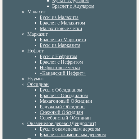
Бусы с Адуляром
Браслет с Адуляром
Малахит
Бусы из Малахита
Браслет с Малахитом
Малахитовые четки
Марказит
Браслет из Марказита
Бусы из Марказита
Нефрит
Бусы с Нефритом
Браслет с Нефритом
Нефритовые четки
«Канадский Нефрит»
Нуумит
Обсидиан
Бусы с Обсидианом
Браслет с Обсидианом
Махагоновый Обсидиан
Радужный Обсидиан
Снежный Обсидиан
Серебристый Обсидиан
Окаменелое дерево (Дендролит)
Бусы с окаменелым деревом
Браслет с окаменелым деревом