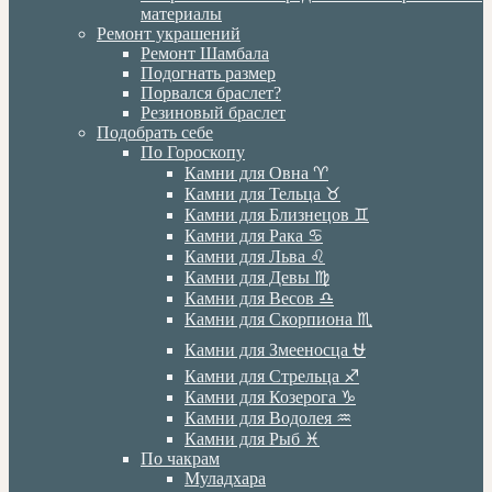
материалы
Ремонт украшений
Ремонт Шамбала
Подогнать размер
Порвался браслет?
Резиновый браслет
Подобрать себе
По Гороскопу
Камни для Овна ♈️
Камни для Тельца ♉️
Камни для Близнецов ♊️
Камни для Рака ♋️
Камни для Льва ♌️
Камни для Девы ♍️
Камни для Весов ♎️
Камни для Скорпиона ♏️
Камни для Змееносца ⛎
Камни для Стрельца ♐️
Камни для Козерога ♑️
Камни для Водолея ♒️
Камни для Рыб ♓️
По чакрам
Муладхара