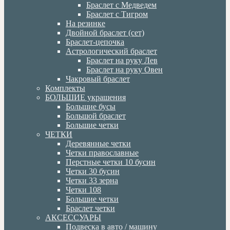
Браслет с Медведем
Браслет с Тигром
На резинке
Двойной браслет (сет)
Браслет-цепочка
Астрологический браслет
Браслет на руку Лев
Браслет на руку Овен
Чакровый браслет
Комплекты
БОЛЬШИЕ украшения
Большие бусы
Большой браслет
Большие четки
ЧЕТКИ
Деревянные четки
Четки православные
Перстные четки 10 бусин
Четки 30 бусин
Четки 33 зерна
Четки 108
Большие четки
Браслет четки
АКСЕССУАРЫ
Подвеска в авто / машину