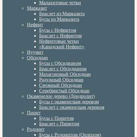
Малахитовые четки
Марказит
Браслет из Марказита
Бусы из Марказита
Нефрит
Бусы с Нефритом
Браслет с Нефритом
Нефритовые четки
«Канадский Нефрит»
Нуумит
Обсидиан
Бусы с Обсидианом
Браслет с Обсидианом
Махагоновый Обсидиан
Радужный Обсидиан
Снежный Обсидиан
Серебристый Обсидиан
Окаменелое дерево (Дендролит)
Бусы с окаменелым деревом
Браслет с окаменелым деревом
Пирит
Бусы с Пиритом
Браслет с Пиритом
Родонит
Бусы с Родонитом (Орлецом)