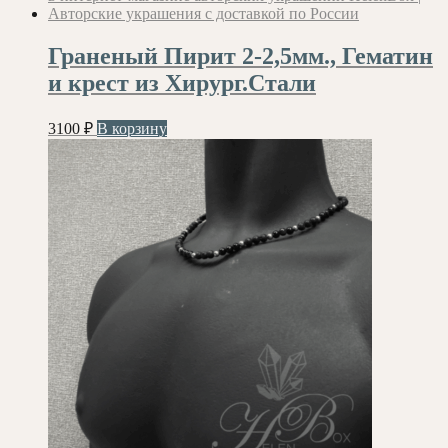
Граненый Пирит 2-2,5мм., Гематин
и крест из Хирург.Стали
3100
₽
В корзину