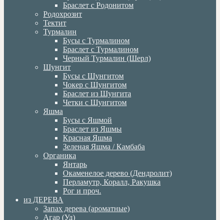
Браслет с Родонитом
Родохрозит
Тектит
Турмалин
Бусы с Турмалином
Браслет с Турмалином
Черный Турмалин (Шерл)
Шунгит
Бусы с Шунгитом
Чокер с Шунгитом
Браслет из Шунгита
Четки с Шунгитом
Яшма
Бусы с Яшмой
Браслет из Яшмы
Красная Яшма
Зеленая Яшма / Камбаба
Органика
Янтарь
Окаменелое дерево (Дендролит)
Перламутр, Коралл, Ракушка
Рог и проч.
из ДЕРЕВА
Запах дерева (ароматные)
Агар (Уд)