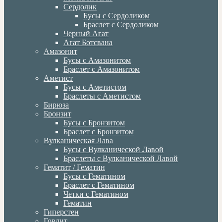
Сердолик
Бусы с Сердоликом
Браслет с Сердоликом
Черный Агат
Агат Ботсвана
Амазонит
Бусы с Амазонитом
Браслет с Амазонитом
Аметист
Бусы с Аметистом
Браслеты с Аметистом
Бирюза
Бронзит
Бусы с Бронзитом
Браслет с Бронзитом
Вулканическая Лава
Бусы с Вулканической Лавой
Браслеты с Вулканической Лавой
Гематит / Гематин
Бусы с Гематином
Браслет с Гематином
Четки с Гематином
Гематин
Гиперстен
Говлит