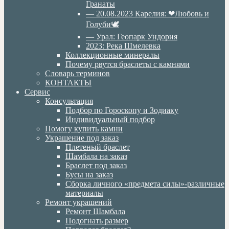
Гранаты
— 20.08.2023 Карелия: ❤Любовь и
Голуби🕊
— Урал: Геопарк Ундория
2023: Река Шмелевка
Коллекционные минералы
Почему рвутся браслеты с камнями
Словарь терминов
КОНТАКТЫ
Сервис
Консультация
Подбор по Гороскопу и Зодиаку
Индивидуальный подбор
Помогу купить камни
Украшение под заказ
Плетеный браслет
Шамбала на заказ
Браслет под заказ
Бусы на заказ
Сборка личного «предмета силы»-различные
материалы
Ремонт украшений
Ремонт Шамбала
Подогнать размер