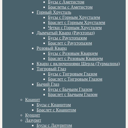
Бусы с Аметистом
Браслеты с Аметистом
Горный Хрусталь
Бусы с Горным Хрусталем
Браслет с Горным Хрусталем
Четки с Горным Хрусталем
Дымчатый Кварц (Раухтопаз)
Бусы с Раухтопазом
Браслет с Раухтопазом
Розовый Кварц
Бусы с Розовым Кварцем
Браслет с Розовым Кварцем
Кварц с включениями Шерла (Турмалина)
Тигровый Глаз
Бусы с Тигровым Глазом
Браслет с Тигровым Глазом
Бычий Глаз
Бусы с Бычьим Глазом
Браслет с Бычьим Глазом
Кианит
Бусы с Кианитом
Браслет с Кианитом
Кунцит
Лазурит
Бусы с Лазуритом