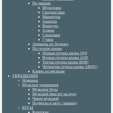
По чакрам
Муладхара
Свадхистана
Манипура
Анахата
Вишудха
Аджна
Сахасрара
7 чакр
Ароматы по Зодиаку
По группе крови
Первая группа крови О(I)
Вторая группа крови А(II)
Третья группа крови В(III)
Четвертая группа крови АВ(IV)
Камни по месяцам
УКРАШЕНИЯ
Новинки
Мужские украшения
Мужские бусы
Мужской браслет на руку
Чокер мужской
Подвеска в авто / машину
БУСЫ
Короткие