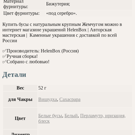
Материал
Бижутерия;
фурнитуры:
Цвет фурнитуры:
«под серебро».
Купить бусы с натуральным крупным Жемчугом можно в
интернет магазине украшений HelenBox | Авторская
мастерская | Каменные украшения с доставкой по всей
России
✅Производитель: HelenBox (Россия)
✅Ручная сборка!
✅Собрано с любовью!
Детали
Вес
52 г
для Чакры
Вишудха
,
Сахасрара
Белые бусы
,
Белый
,
Перламутр, иризация,
Цвет
блеск
Диаметр