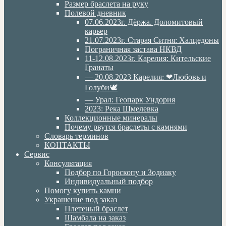
Размер браслета на руку
Полевой дневник
07.06.2023г. Дёржа. Доломитовый
карьер
21.07.2023г. Старая Ситня: Халцедоны
Пограничная застава НКВД
11-12.08.2023г. Карелия: Кительские
Гранаты
— 20.08.2023 Карелия: ❤Любовь и
Голуби🕊
— Урал: Геопарк Ундория
2023: Река Шмелевка
Коллекционные минералы
Почему рвутся браслеты с камнями
Словарь терминов
КОНТАКТЫ
Сервис
Консультация
Подбор по Гороскопу и Зодиаку
Индивидуальный подбор
Помогу купить камни
Украшение под заказ
Плетеный браслет
Шамбала на заказ