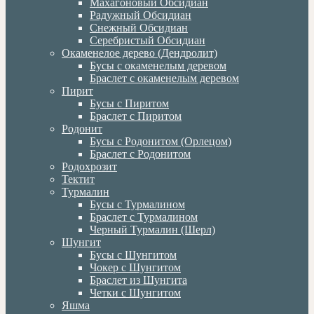
Махагоновый Обсидиан
Радужный Обсидиан
Снежный Обсидиан
Серебристый Обсидиан
Окаменелое дерево (Дендролит)
Бусы с окаменелым деревом
Браслет с окаменелым деревом
Пирит
Бусы с Пиритом
Браслет с Пиритом
Родонит
Бусы с Родонитом (Орлецом)
Браслет с Родонитом
Родохрозит
Тектит
Турмалин
Бусы с Турмалином
Браслет с Турмалином
Черный Турмалин (Шерл)
Шунгит
Бусы с Шунгитом
Чокер с Шунгитом
Браслет из Шунгита
Четки с Шунгитом
Яшма