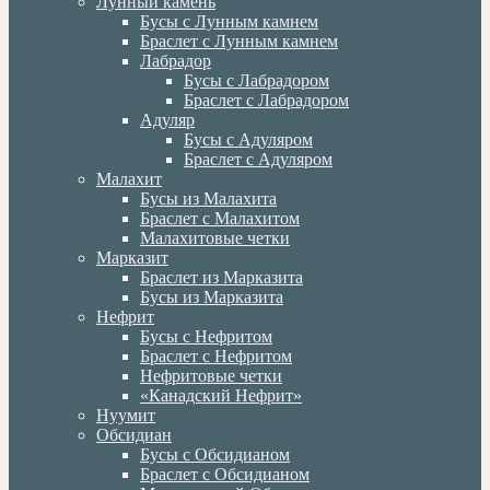
Лунный камень
Бусы с Лунным камнем
Браслет с Лунным камнем
Лабрадор
Бусы с Лабрадором
Браслет с Лабрадором
Адуляр
Бусы с Адуляром
Браслет с Адуляром
Малахит
Бусы из Малахита
Браслет с Малахитом
Малахитовые четки
Марказит
Браслет из Марказита
Бусы из Марказита
Нефрит
Бусы с Нефритом
Браслет с Нефритом
Нефритовые четки
«Канадский Нефрит»
Нуумит
Обсидиан
Бусы с Обсидианом
Браслет с Обсидианом