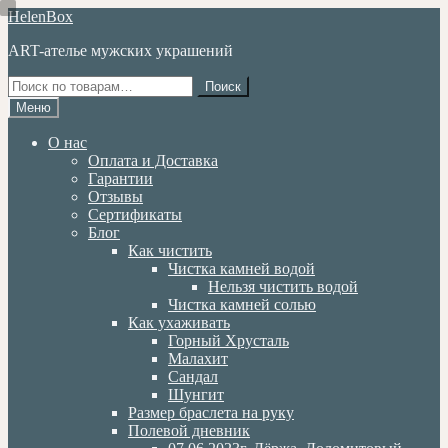
Перейти
Перейти
HelenBox
к
к
ART-ателье мужских украшений
навигации
содержимому
Искать:
Поиск
Меню
О нас
Оплата и Доставка
Гарантии
Отзывы
Сертификаты
Блог
Как чистить
Чистка камней водой
Нельзя чистить водой
Чистка камней солью
Как ухаживать
Горный Хрусталь
Малахит
Сандал
Шунгит
Размер браслета на руку
Полевой дневник