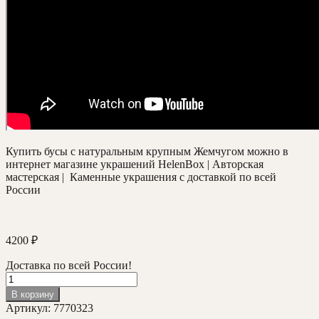
Купить бусы с натуральным крупным Жемчугом можно в
интернет магазине украшений HelenBox | Авторская
мастерская | Каменные украшения с доставкой по всей
России
4200
₽
Доставка по всей России!
Количество
товара
В корзину
Жемчужные
Артикул:
7770323
бусы