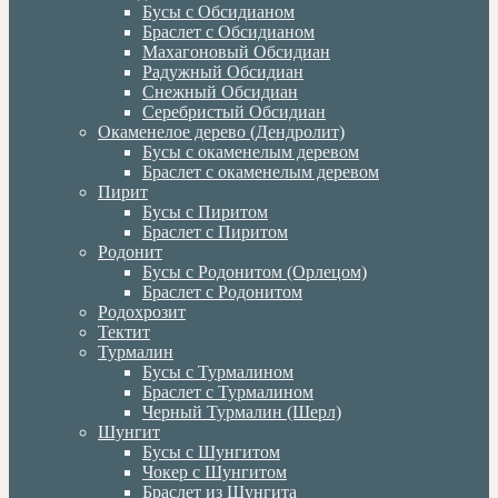
Бусы с Обсидианом
Браслет с Обсидианом
Махагоновый Обсидиан
Радужный Обсидиан
Снежный Обсидиан
Серебристый Обсидиан
Окаменелое дерево (Дендролит)
Бусы с окаменелым деревом
Браслет с окаменелым деревом
Пирит
Бусы с Пиритом
Браслет с Пиритом
Родонит
Бусы с Родонитом (Орлецом)
Браслет с Родонитом
Родохрозит
Тектит
Турмалин
Бусы с Турмалином
Браслет с Турмалином
Черный Турмалин (Шерл)
Шунгит
Бусы с Шунгитом
Чокер с Шунгитом
Браслет из Шунгита