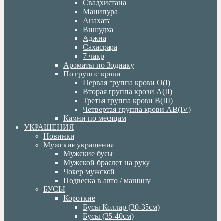
Свадхистана
Манипура
Анахата
Вишудха
Аджна
Сахасрара
7 чакр
Ароматы по Зодиаку
По группе крови
Первая группа крови О(I)
Вторая группа крови А(II)
Третья группа крови В(III)
Четвертая группа крови АВ(IV)
Камни по месяцам
УКРАШЕНИЯ
Новинки
Мужские украшения
Мужские бусы
Мужской браслет на руку
Чокер мужской
Подвеска в авто / машину
БУСЫ
Короткие
Бусы Коллар (30-35см)
Бусы (35-40см)