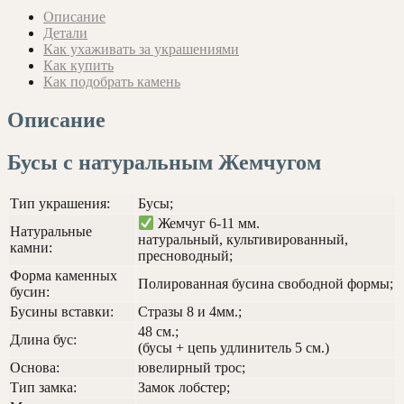
с
Описание
крупным
Детали
Жемчугом
Как ухаживать за украшениями
и
Как купить
стразами
Как подобрать камень
Описание
Бусы с натуральным Жемчугом
Тип украшения:
Бусы;
Жемчуг 6-11 мм.
Натуральные
натуральный, культивированный,
камни:
пресноводный;
Форма каменных
Полированная бусина свободной формы;
бусин:
Бусины вставки:
Стразы 8 и 4мм.;
48 см.;
Длина бус:
(бусы + цепь удлинитель 5 см.)
Основа:
ювелирный трос;
Тип замка:
Замок лобстер;