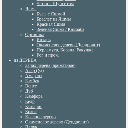
Четки с Шунгитом
Яшма
Бусы с Яшмой
Браслет из Яшмы
Красная Яшма
Зеленая Яшма / Камбаба
Органика
Янтарь
Окаменелое дерево (Дендролит)
Перламутр, Коралл, Ракушка
Рог и проч.
из ДЕРЕВА
Запах дерева (ароматные)
Агар (Уд)
Амарант
Бамбук
Венге
Дуб
Камфора
Кедр
Кипарис
Кокос
Красное дерево
Окаменелое дерево (Дендролит)
Падук