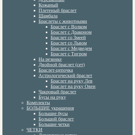
Кожаный
Плетеный браслет
Шамбала
Браслеты с животными
Браслет с Волком
Браслет с Драконом
Браслет со Змеей
Браслет со Львом
Браслет с Медведем
Браслет с Тигром
На резинке
Двойной браслет (сет)
Браслет-цепочка
Астрологический браслет
Браслет на руку Лев
Браслет на руку Овен
Чакровый браслет
Бусы на руку
Комплекты
БОЛЬШИЕ украшения
Большие бусы
Большой браслет
Большие четки
ЧЕТКИ