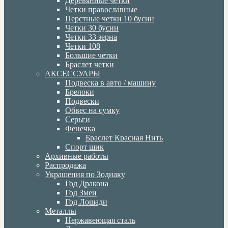
Деревянные четки
Четки православные
Перстные четки 10 бусин
Четки 30 бусин
Четки 33 зерна
Четки 108
Большие четки
Браслет четки
АКСЕССУАРЫ
Подвеска в авто / машину
Брелоки
Подвески
Обвес на сумку
Серьги
Фенечка
Браслет Красная Нить
Спорт шик
Архивные работы
Распродажа
Украшения по Зодиаку
Год Дракона
Год Змеи
Год Лошади
Металлы
Нержавеющая сталь