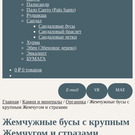
Палисандр
Пало Санто (Palo Santo)
Рудракша
Сандал
Сандаловые бусы
Сандаловый браслет
Сандаловые четки
Хурма
Эбен (Эбеновое дерево)
Эвкалипт
БУМАГА
0
₽
0 товаров
E-mail
VK
MAX
Главная
/
Камни и минералы
/
Органика
/
Жемчужные бусы с
крупным Жемчугом и стразами
Жемчужные бусы с крупным
Жемчугом и стразами