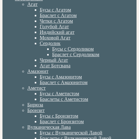
Агат
Бусы с Агатом
Браслет с Агатом
Четки с Агатом
Голубой Агат
Индийский агат
Моховой Агат
Сердолик
Бусы с Сердоликом
Браслет с Сердоликом
Черный Агат
Агат Ботсвана
Амазонит
Бусы с Амазонитом
Браслет с Амазонитом
Аметист
Бусы с Аметистом
Браслеты с Аметистом
Бирюза
Бронзит
Бусы с Бронзитом
Браслет с Бронзитом
Вулканическая Лава
Бусы с Вулканической Лавой
Браслеты с Вулканической Лавой