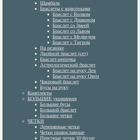
Шамбала
Браслеты с животными
Браслет с Волком
Браслет с Драконом
Браслет со Змеей
Браслет со Львом
Браслет с Медведем
Браслет с Тигром
На резинке
Двойной браслет (сет)
Браслет-цепочка
Астрологический браслет
Браслет на руку Лев
Браслет на руку Овен
Чакровый браслет
Бусы на руку
Комплекты
БОЛЬШИЕ украшения
Большие бусы
Большой браслет
Большие четки
ЧЕТКИ
Деревянные четки
Четки православные
Перстные четки 10 бусин