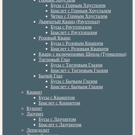
Бусы с Горным Хрусталем
Браслет с Горным Хрусталем
Четки с Горным Хрусталем
Дымчатый Кварц (Раухтопаз)
Бусы с Раухтопазом
Браслет с Раухтопазом
Розовый Кварц
Бусы с Розовым Кварцем
Браслет с Розовым Кварцем
Кварц с включениями Шерла (Турмалина)
Тигровый Глаз
Бусы с Тигровым Глазом
Браслет с Тигровым Глазом
Бычий Глаз
Бусы с Бычьим Глазом
Браслет с Бычьим Глазом
Кианит
Бусы с Кианитом
Браслет с Кианитом
Кунцит
Лазурит
Бусы с Лазуритом
Браслет с Лазуритом
Лепидолит