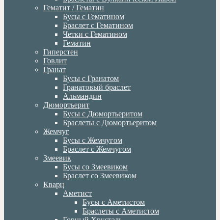
Гематит / Гематин
Бусы с Гематином
Браслет с Гематином
Четки с Гематином
Гематин
Гиперстен
Говлит
Гранат
Бусы с Гранатом
Гранатовый браслет
Альмандин
Дюмортьерит
Бусы с Дюмортьеритом
Браслеты с Дюмортьеритом
Жемчуг
Бусы с Жемчугом
Браслет с Жемчугом
Змеевик
Бусы со Змеевиком
Браслет со Змеевиком
Кварц
Аметист
Бусы с Аметистом
Браслеты с Аметистом
Горный Хрусталь