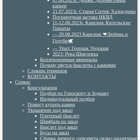
07.06.2023г. Дёржа. Доломитовый
карьер
21.07.2023г. Старая Ситня: Халцедоны
Пограничная застава НКВД
11-12.08.2023г. Карелия: Кительские
Гранаты
— 20.08.2023 Карелия: ❤Любовь и
Голуби🕊
— Урал: Геопарк Ундория
2023: Река Шмелевка
Коллекционные минералы
Почему рвутся браслеты с камнями
Словарь терминов
КОНТАКТЫ
Сервис
Консультация
Подбор по Гороскопу и Зодиаку
Индивидуальный подбор
Помогу купить камни
Украшение под заказ
Плетеный браслет
Шамбала на заказ
Браслет под заказ
Бусы на заказ
Сборка личного «предмета силы»-различные