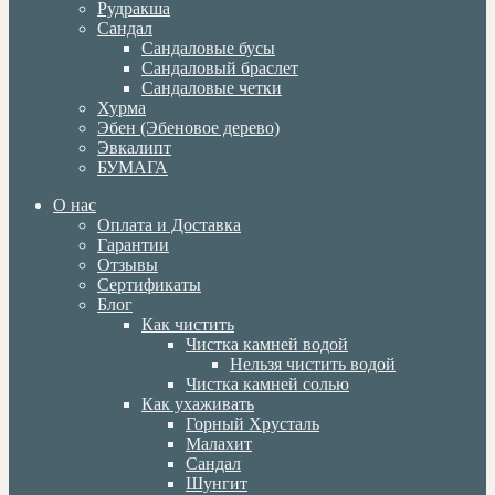
Рудракша
Сандал
Сандаловые бусы
Сандаловый браслет
Сандаловые четки
Хурма
Эбен (Эбеновое дерево)
Эвкалипт
БУМАГА
О нас
Оплата и Доставка
Гарантии
Отзывы
Сертификаты
Блог
Как чистить
Чистка камней водой
Нельзя чистить водой
Чистка камней солью
Как ухаживать
Горный Хрусталь
Малахит
Сандал
Шунгит