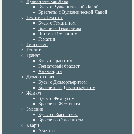
Вулканическая Лава
Бусы с Вулканической Лавой
Браслеты с Вулканической Лавой
Гематит / Гематин
Бусы с Гематином
Браслет с Гематином
Четки с Гематином
Гематин
Гиперстен
Говлит
Гранат
Бусы с Гранатом
Гранатовый браслет
Альмандин
Дюмортьерит
Бусы с Дюмортьеритом
Браслеты с Дюмортьеритом
Жемчуг
Бусы с Жемчугом
Браслет с Жемчугом
Змеевик
Бусы со Змеевиком
Браслет со Змеевиком
Кварц
Аметист