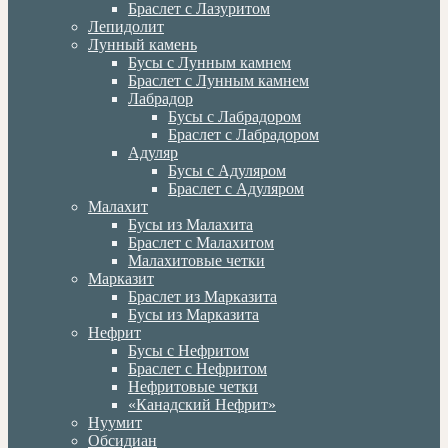
Браслет с Лазуритом
Лепидолит
Лунный камень
Бусы с Лунным камнем
Браслет с Лунным камнем
Лабрадор
Бусы с Лабрадором
Браслет с Лабрадором
Адуляр
Бусы с Адуляром
Браслет с Адуляром
Малахит
Бусы из Малахита
Браслет с Малахитом
Малахитовые четки
Марказит
Браслет из Марказита
Бусы из Марказита
Нефрит
Бусы с Нефритом
Браслет с Нефритом
Нефритовые четки
«Канадский Нефрит»
Нуумит
Обсидиан