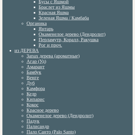
Бусы с Яшмой
Браслет из Яшмы
Красная Яшма
Зеленая Яшма / Камбаба
Органика
Янтарь
Окаменелое дерево (Дендролит)
Перламутр, Коралл, Ракушка
Рог и проч.
из ДЕРЕВА
Запах дерева (ароматные)
Агар (Уд)
Амарант
Бамбук
Венге
Дуб
Камфора
Кедр
Кипарис
Кокос
Красное дерево
Окаменелое дерево (Дендролит)
Падук
Палисандр
Пало Санто (Palo Santo)