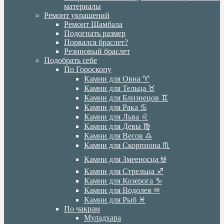
материалы
Ремонт украшений
Ремонт Шамбала
Подогнать размер
Порвался браслет?
Резиновый браслет
Подобрать себе
По Гороскопу
Камни для Овна ♈️
Камни для Тельца ♉️
Камни для Близнецов ♊️
Камни для Рака ♋️
Камни для Льва ♌️
Камни для Девы ♍️
Камни для Весов ♎️
Камни для Скорпиона ♏️
Камни для Змееносца ⛎
Камни для Стрельца ♐️
Камни для Козерога ♑️
Камни для Водолея ♒️
Камни для Рыб ♓️
По чакрам
Муладхара