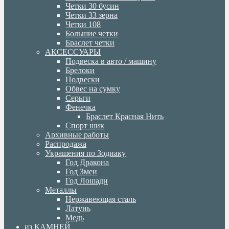
Четки 30 бусин
Четки 33 зерна
Четки 108
Большие четки
Браслет четки
АКСЕССУАРЫ
Подвеска в авто / машину
Брелоки
Подвески
Обвес на сумку
Серьги
Фенечка
Браслет Красная Нить
Спорт шик
Архивные работы
Распродажа
Украшения по Зодиаку
Год Дракона
Год Змеи
Год Лошади
Металлы
Нержавеющая сталь
Латунь
Медь
из КАМНЕЙ