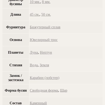
10 мм.
,
8 мм.
бусины
Длина
45 см.
,
50 см.
Фурнитура
Бижутерный сплав
Основа
Ювелирный трос
Планеты
Луна
,
Нептун
Стихия
Вода
,
Земля
Замок /
Карабин (лобстер)
застежка
Форма бусин
Свободная форма
,
Шар
Состав
Каменный