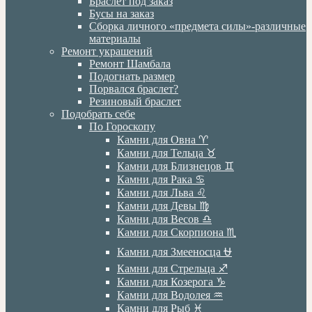
Браслет под заказ
Бусы на заказ
Сборка личного «предмета силы»-различные
материалы
Ремонт украшений
Ремонт Шамбала
Подогнать размер
Порвался браслет?
Резиновый браслет
Подобрать себе
По Гороскопу
Камни для Овна ♈️
Камни для Тельца ♉️
Камни для Близнецов ♊️
Камни для Рака ♋️
Камни для Льва ♌️
Камни для Девы ♍️
Камни для Весов ♎️
Камни для Скорпиона ♏️
Камни для Змееносца ⛎
Камни для Стрельца ♐️
Камни для Козерога ♑️
Камни для Водолея ♒️
Камни для Рыб ♓️