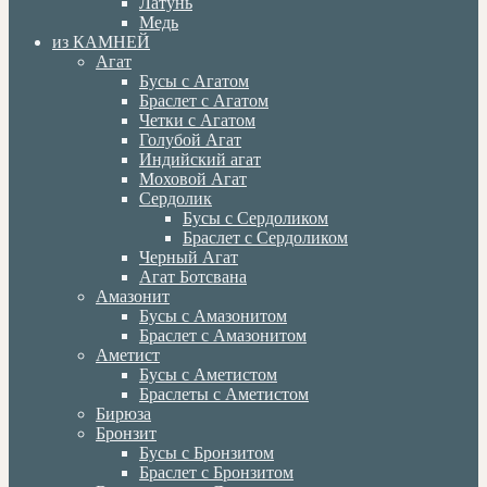
Латунь
Медь
из КАМНЕЙ
Агат
Бусы с Агатом
Браслет с Агатом
Четки с Агатом
Голубой Агат
Индийский агат
Моховой Агат
Сердолик
Бусы с Сердоликом
Браслет с Сердоликом
Черный Агат
Агат Ботсвана
Амазонит
Бусы с Амазонитом
Браслет с Амазонитом
Аметист
Бусы с Аметистом
Браслеты с Аметистом
Бирюза
Бронзит
Бусы с Бронзитом
Браслет с Бронзитом