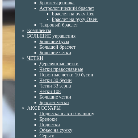
Браслет-цепочка
Астрологический браслет
Браслет на руку Лев
Браслет на руку Овен
Чакровый браслет
Комплекты
БОЛЬШИЕ украшения
Большие бусы
Большой браслет
Большие четки
ЧЕТКИ
Деревянные четки
Четки православные
Перстные четки 10 бусин
Четки 30 бусин
Четки 33 зерна
Четки 108
Большие четки
Браслет четки
АКСЕССУАРЫ
Подвеска в авто / машину
Брелоки
Подвески
Обвес на сумку
Серьги