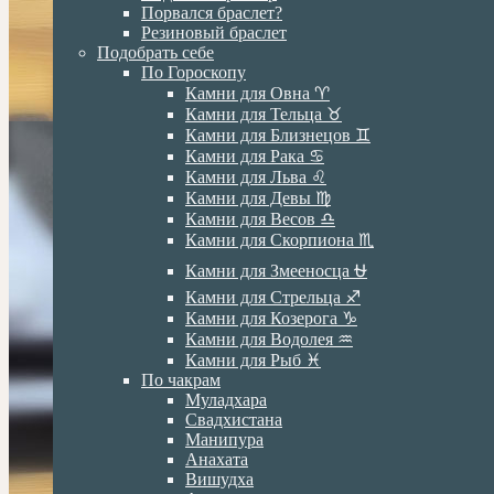
Порвался браслет?
Резиновый браслет
Подобрать себе
По Гороскопу
Камни для Овна ♈️
Камни для Тельца ♉️
Камни для Близнецов ♊️
Камни для Рака ♋️
Камни для Льва ♌️
Камни для Девы ♍️
Камни для Весов ♎️
Камни для Скорпиона ♏️
Камни для Змееносца ⛎
Камни для Стрельца ♐️
Камни для Козерога ♑️
Камни для Водолея ♒️
Камни для Рыб ♓️
По чакрам
Муладхара
Свадхистана
Манипура
Анахата
Вишудха