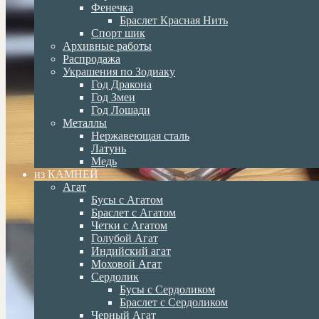
Фенечка
Браслет Красная Нить
Спорт шик
Архивные работы
Распродажа
Украшения по Зодиаку
Год Дракона
Год Змеи
Год Лошади
Металлы
Нержавеющая сталь
Латунь
Медь
из КАМНЕЙ
Агат
Бусы с Агатом
Браслет с Агатом
Четки с Агатом
Голубой Агат
Индийский агат
Моховой Агат
Сердолик
Бусы с Сердоликом
Браслет с Сердоликом
Черный Агат