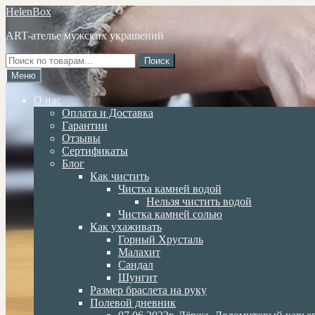
Перейти
Перейти
HelenBox
к
к
ART-ателье мужских украшений
навигации
содержимому
Искать:
Поиск
Меню
О нас
Оплата и Доставка
Гарантии
Отзывы
Сертификаты
Блог
Как чистить
Чистка камней водой
Нельзя чистить водой
Чистка камней солью
Как ухаживать
Горный Хрусталь
Малахит
Сандал
Шунгит
Размер браслета на руку
Полевой дневник