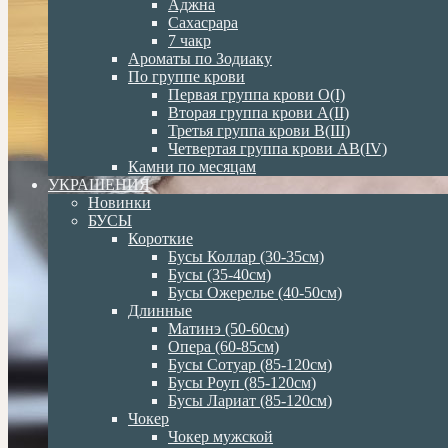
Аджна
Сахасрара
7 чакр
Ароматы по Зодиаку
По группе крови
Первая группа крови О(I)
Вторая группа крови А(II)
Третья группа крови В(III)
Четвертая группа крови АВ(IV)
Камни по месяцам
УКРАШЕНИЯ
Новинки
БУСЫ
Короткие
Бусы Коллар (30-35см)
Бусы (35-40см)
Бусы Ожерелье (40-50см)
Длинные
Матинэ (50-60см)
Опера (60-85см)
Бусы Сотуар (85-120см)
Бусы Роуп (85-120см)
Бусы Лариат (85-120см)
Чокер
Чокер мужской