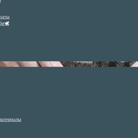
р
анаты
би🕊
материалы