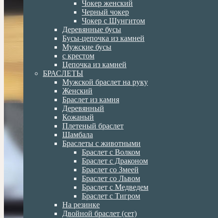
Чокер женский
Черный чокер
Чокер с Шунгитом
Деревянные бусы
Бусы-цепочка из камней
Мужские бусы
с крестом
Цепочка из камней
БРАСЛЕТЫ
Мужской браслет на руку
Женский
Браслет из камня
Деревянный
Кожаный
Плетеный браслет
Шамбала
Браслеты с животными
Браслет с Волком
Браслет с Драконом
Браслет со Змеей
Браслет со Львом
Браслет с Медведем
Браслет с Тигром
На резинке
Двойной браслет (сет)