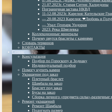
07.06.2023г. Дёржа. Доломитовый карье
21.07.2023г. Старая Ситня: Халцедоны
Пограничная застава НКВД
11-12.08.2023г. Карелия: Кительские Гр
— 20.08.2023 Карелия: ❤Любовь и Голу
— Урал: Геопарк Ундория
2023: Река Шмелевка
Коллекционные минералы
Почему рвутся браслеты с камнями
Словарь терминов
КОНТАКТЫ
Сервис
Консультация
Подбор по Гороскопу и Зодиаку
Индивидуальный подбор
Помогу купить камни
Украшение под заказ
Плетеный браслет
Шамбала на заказ
Браслет под заказ
Бусы на заказ
Сборка личного «предмета силы»-различные 
Ремонт украшений
Ремонт Шамбала
Подогнать размер