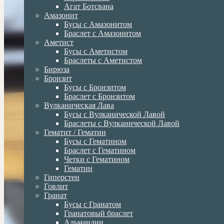
Агат Ботсвана
Амазонит
Бусы с Амазонитом
Браслет с Амазонитом
Аметист
Бусы с Аметистом
Браслеты с Аметистом
Бирюза
Бронзит
Бусы с Бронзитом
Браслет с Бронзитом
Вулканическая Лава
Бусы с Вулканической Лавой
Браслеты с Вулканической Лавой
Гематит / Гематин
Бусы с Гематином
Браслет с Гематином
Четки с Гематином
Гематин
Гиперстен
Говлит
Гранат
Бусы с Гранатом
Гранатовый браслет
Альмандин