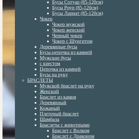
Бусы Сотуар (85-120см)
Бусы Роуп (85-120см)
Бусы Лариат (85-120см)
Чокер
Чокер мужской
Чокер женский
Черный чокер
Чокер с Шунгитом
Деревянные бусы
Бусы-цепочка из камней
Мужские бусы
с крестом
Цепочка из камней
Бусы на руку
БРАСЛЕТЫ
Мужской браслет на руку
Женский
Браслет из камня
Деревянный
Кожаный
Плетеный браслет
Шамбала
Браслеты с животными
Браслет с Волком
Браслет с Драконом