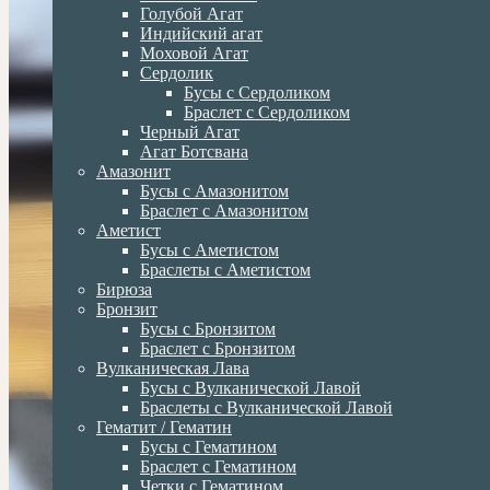
Голубой Агат
Индийский агат
Моховой Агат
Сердолик
Бусы с Сердоликом
Браслет с Сердоликом
Черный Агат
Агат Ботсвана
Амазонит
Бусы с Амазонитом
Браслет с Амазонитом
Аметист
Бусы с Аметистом
Браслеты с Аметистом
Бирюза
Бронзит
Бусы с Бронзитом
Браслет с Бронзитом
Вулканическая Лава
Бусы с Вулканической Лавой
Браслеты с Вулканической Лавой
Гематит / Гематин
Бусы с Гематином
Браслет с Гематином
Четки с Гематином