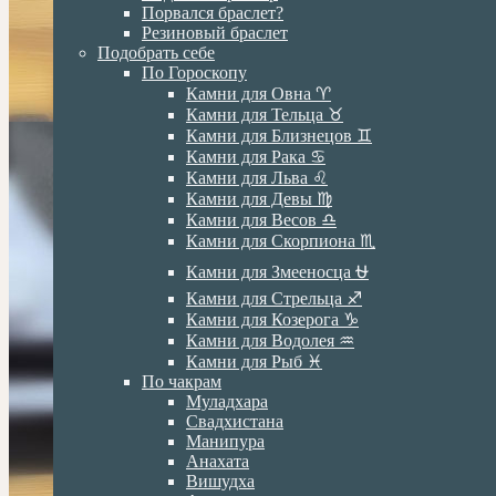
Порвался браслет?
Резиновый браслет
Подобрать себе
По Гороскопу
Камни для Овна ♈️
Камни для Тельца ♉️
Камни для Близнецов ♊️
Камни для Рака ♋️
Камни для Льва ♌️
Камни для Девы ♍️
Камни для Весов ♎️
Камни для Скорпиона ♏️
Камни для Змееносца ⛎
Камни для Стрельца ♐️
Камни для Козерога ♑️
Камни для Водолея ♒️
Камни для Рыб ♓️
По чакрам
Муладхара
Свадхистана
Манипура
Анахата
Вишудха