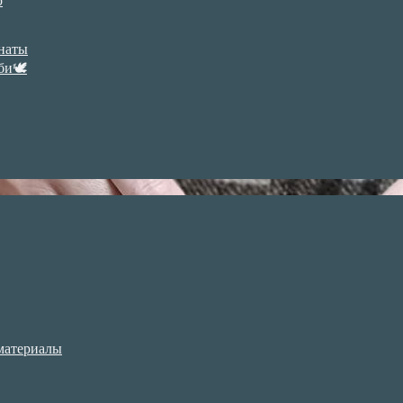
р
анаты
би🕊
материалы