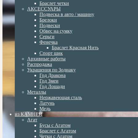
Браслет четки
АКСЕССУАРЫ
Подвеска в авто / машину
Брелоки
Подвески
Обвес на сумку
Серьги
Фенечка
Браслет Красная Нить
Спорт шик
Архивные работы
Распродажа
Украшения по Зодиаку
Год Дракона
Год Змеи
Год Лошади
Металлы
Нержавеющая сталь
Латунь
Медь
из КАМНЕЙ
Агат
Бусы с Агатом
Браслет с Агатом
Четки с Агатом