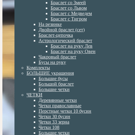
Браслет со Змеей
Браслет со Львом
Браслет с Медведем
Браслет с Тигром
На резинке
Двойной браслет (сет)
Браслет-цепочка
Астрологический браслет
Браслет на руку Лев
Браслет на руку Овен
Чакровый браслет
Бусы на руку
Комплекты
БОЛЬШИЕ украшения
Большие бусы
Большой браслет
Большие четки
ЧЕТКИ
Деревянные четки
Четки православные
Перстные четки 10 бусин
Четки 30 бусин
Четки 33 зерна
Четки 108
Большие четки