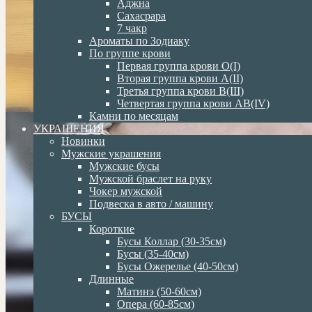
Аджна
Сахасрара
7 чакр
Ароматы по Зодиаку
По группе крови
Первая группа крови О(I)
Вторая группа крови А(II)
Третья группа крови В(III)
Четвертая группа крови АВ(IV)
Камни по месяцам
УКРАШЕНИЯ
Новинки
Мужские украшения
Мужские бусы
Мужской браслет на руку
Чокер мужской
Подвеска в авто / машину
БУСЫ
Короткие
Бусы Коллар (30-35см)
Бусы (35-40см)
Бусы Ожерелье (40-50см)
Длинные
Матинэ (50-60см)
Опера (60-85см)