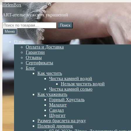
Перейти
Перейти
HelenBox
к
к
ART-ателье мужских украшений
навигации
содержимому
Искать:
Поиск
Меню
О нас
Оплата и Доставка
Гарантии
Отзывы
Сертификаты
Блог
Как чистить
Чистка камней водой
Нельзя чистить водой
Чистка камней солью
Как ухаживать
Горный Хрусталь
Малахит
Сандал
Шунгит
Размер браслета на руку
Полевой дневник