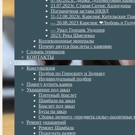
07.06.2023г. Дёржа. Доломитовый карье
21.07.2023г. Старая Ситня: Халцедоны
Пограничная застава НКВД
11-12.08.2023г. Карелия: Кительские Гр
— 20.08.2023 Карелия: ❤Любовь и Голу
— Урал: Геопарк Ундория
2023: Река Шмелевка
Коллекционные минералы
Почему рвутся браслеты с камнями
Словарь терминов
КОНТАКТЫ
Сервис
Консультация
Подбор по Гороскопу и Зодиаку
Индивидуальный подбор
Помогу купить камни
Украшение под заказ
Плетеный браслет
Шамбала на заказ
Браслет под заказ
Бусы на заказ
Сборка личного «предмета силы»-различные 
Ремонт украшений
Ремонт Шамбала
Подогнать размер