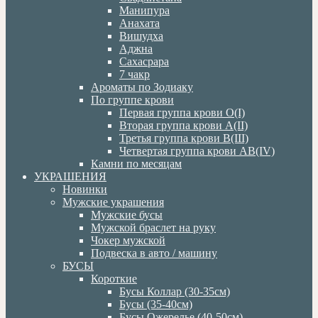
Манипура
Анахата
Вишудха
Аджна
Сахасрара
7 чакр
Ароматы по Зодиаку
По группе крови
Первая группа крови О(I)
Вторая группа крови А(II)
Третья группа крови В(III)
Четвертая группа крови АВ(IV)
Камни по месяцам
УКРАШЕНИЯ
Новинки
Мужские украшения
Мужские бусы
Мужской браслет на руку
Чокер мужской
Подвеска в авто / машину
БУСЫ
Короткие
Бусы Коллар (30-35см)
Бусы (35-40см)
Бусы Ожерелье (40-50см)