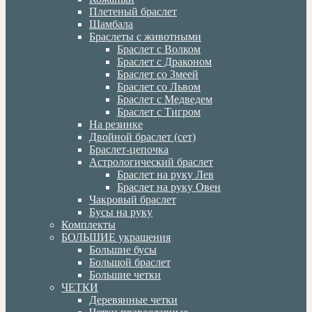
Плетеный браслет
Шамбала
Браслеты с животными
Браслет с Волком
Браслет с Драконом
Браслет со Змеей
Браслет со Львом
Браслет с Медведем
Браслет с Тигром
На резинке
Двойной браслет (сет)
Браслет-цепочка
Астрологический браслет
Браслет на руку Лев
Браслет на руку Овен
Чакровый браслет
Бусы на руку
Комплекты
БОЛЬШИЕ украшения
Большие бусы
Большой браслет
Большие четки
ЧЕТКИ
Деревянные четки