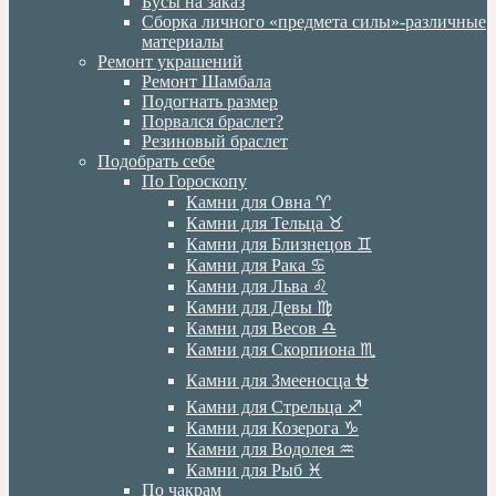
Бусы на заказ
Сборка личного «предмета силы»-различные
материалы
Ремонт украшений
Ремонт Шамбала
Подогнать размер
Порвался браслет?
Резиновый браслет
Подобрать себе
По Гороскопу
Камни для Овна ♈️
Камни для Тельца ♉️
Камни для Близнецов ♊️
Камни для Рака ♋️
Камни для Льва ♌️
Камни для Девы ♍️
Камни для Весов ♎️
Камни для Скорпиона ♏️
Камни для Змееносца ⛎
Камни для Стрельца ♐️
Камни для Козерога ♑️
Камни для Водолея ♒️
Камни для Рыб ♓️
По чакрам