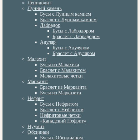
Лепидолит
Лунный камень
Бусы с Лунным камнем
Браслет с Лунным камнем
Лабрадор
Бусы с Лабрадором
Браслет с Лабрадором
Адуляр
Бусы с Адуляром
Браслет с Адуляром
Малахит
Бусы из Малахита
Браслет с Малахитом
Малахитовые четки
Марказит
Браслет из Марказита
Бусы из Марказита
Нефрит
Бусы с Нефритом
Браслет с Нефритом
Нефритовые четки
«Канадский Нефрит»
Нуумит
Обсидиан
Бусы с Обсидианом