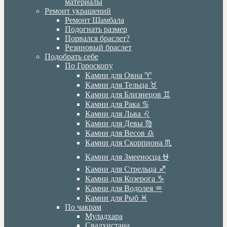
материалы
Ремонт украшений
Ремонт Шамбала
Подогнать размер
Порвался браслет?
Резиновый браслет
Подобрать себе
По Гороскопу
Камни для Овна ♈️
Камни для Тельца ♉️
Камни для Близнецов ♊️
Камни для Рака ♋️
Камни для Льва ♌️
Камни для Девы ♍️
Камни для Весов ♎️
Камни для Скорпиона ♏️
Камни для Змееносца ⛎
Камни для Стрельца ♐️
Камни для Козерога ♑️
Камни для Водолея ♒️
Камни для Рыб ♓️
По чакрам
Муладхара
Свадхистана