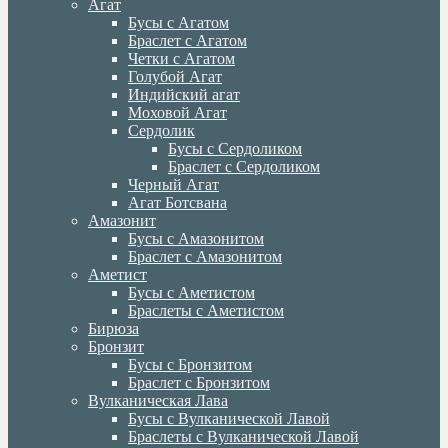
Агат
Бусы с Агатом
Браслет с Агатом
Четки с Агатом
Голубой Агат
Индийский агат
Моховой Агат
Сердолик
Бусы с Сердоликом
Браслет с Сердоликом
Черный Агат
Агат Ботсвана
Амазонит
Бусы с Амазонитом
Браслет с Амазонитом
Аметист
Бусы с Аметистом
Браслеты с Аметистом
Бирюза
Бронзит
Бусы с Бронзитом
Браслет с Бронзитом
Вулканическая Лава
Бусы с Вулканической Лавой
Браслеты с Вулканической Лавой