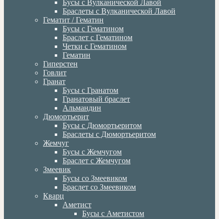
Бусы с Вулканической Лавой
Браслеты с Вулканической Лавой
Гематит / Гематин
Бусы с Гематином
Браслет с Гематином
Четки с Гематином
Гематин
Гиперстен
Говлит
Гранат
Бусы с Гранатом
Гранатовый браслет
Альмандин
Дюмортьерит
Бусы с Дюмортьеритом
Браслеты с Дюмортьеритом
Жемчуг
Бусы с Жемчугом
Браслет с Жемчугом
Змеевик
Бусы со Змеевиком
Браслет со Змеевиком
Кварц
Аметист
Бусы с Аметистом