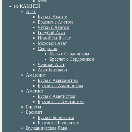
Медь
из КАМНЕЙ
Агат
Бусы с Агатом
Браслет с Агатом
Четки с Агатом
Голубой Агат
Индийский агат
Моховой Агат
Сердолик
Бусы с Сердоликом
Браслет с Сердоликом
Черный Агат
Агат Ботсвана
Амазонит
Бусы с Амазонитом
Браслет с Амазонитом
Аметист
Бусы с Аметистом
Браслеты с Аметистом
Бирюза
Бронзит
Бусы с Бронзитом
Браслет с Бронзитом
Вулканическая Лава