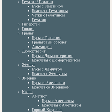
Гематит / Гематин
Бусы с Гематином
Браслет с Гематином
Четки с Гематином
Гематин
Гиперстен
Говлит
Гранат
Бусы с Гранатом
Гранатовый браслет
Альмандин
Дюмортьерит
Бусы с Дюмортьеритом
Браслеты с Дюмортьеритом
Жемчуг
Бусы с Жемчугом
Браслет с Жемчугом
Змеевик
Бусы со Змеевиком
Браслет со Змеевиком
Кварц
Аметист
Бусы с Аметистом
Браслеты с Аметистом
Горный Хрусталь