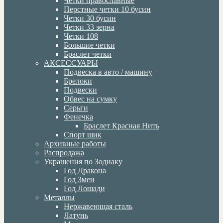
Четки православные
Перстные четки 10 бусин
Четки 30 бусин
Четки 33 зерна
Четки 108
Большие четки
Браслет четки
АКСЕССУАРЫ
Подвеска в авто / машину
Брелоки
Подвески
Обвес на сумку
Серьги
Фенечка
Браслет Красная Нить
Спорт шик
Архивные работы
Распродажа
Украшения по Зодиаку
Год Дракона
Год Змеи
Год Лошади
Металлы
Нержавеющая сталь
Латунь