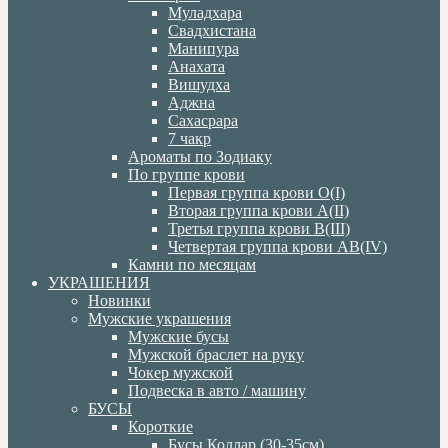
Муладхара
Свадхистана
Манипура
Анахата
Вишудха
Аджна
Сахасрара
7 чакр
Ароматы по Зодиаку
По группе крови
Первая группа крови О(I)
Вторая группа крови А(II)
Третья группа крови В(III)
Четвертая группа крови АВ(IV)
Камни по месяцам
УКРАШЕНИЯ
Новинки
Мужские украшения
Мужские бусы
Мужской браслет на руку
Чокер мужской
Подвеска в авто / машину
БУСЫ
Короткие
Бусы Коллар (30-35см)