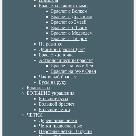
Шамбала
Браслеты с животными
Браслет с Волком
Браслет с Драконом
Браслет со Змеей
Браслет со Львом
Браслет с Медведем
Браслет с Тигром
На резинке
Двойной браслет (сет)
Браслет-цепочка
Астрологический браслет
Браслет на руку Лев
Браслет на руку Овен
Чакровый браслет
Бусы на руку
Комплекты
БОЛЬШИЕ украшения
Большие бусы
Большой браслет
Большие четки
ЧЕТКИ
Деревянные четки
Четки православные
Перстные четки 10 бусин