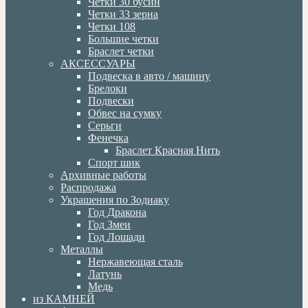
Четки 30 бусин
Четки 33 зерна
Четки 108
Большие четки
Браслет четки
АКСЕССУАРЫ
Подвеска в авто / машину
Брелоки
Подвески
Обвес на сумку
Серьги
Фенечка
Браслет Красная Нить
Спорт шик
Архивные работы
Распродажа
Украшения по Зодиаку
Год Дракона
Год Змеи
Год Лошади
Металлы
Нержавеющая сталь
Латунь
Медь
из КАМНЕЙ