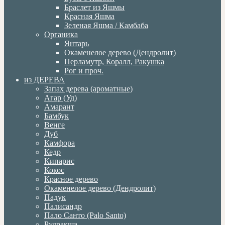
Браслет из Яшмы
Красная Яшма
Зеленая Яшма / Камбаба
Органика
Янтарь
Окаменелое дерево (Дендролит)
Перламутр, Коралл, Ракушка
Рог и проч.
из ДЕРЕВА
Запах дерева (ароматные)
Агар (Уд)
Амарант
Бамбук
Венге
Дуб
Камфора
Кедр
Кипарис
Кокос
Красное дерево
Окаменелое дерево (Дендролит)
Падук
Палисандр
Пало Санто (Palo Santo)
Рудракша