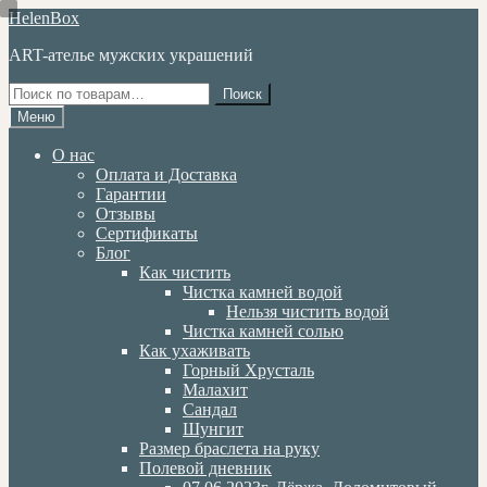
Перейти
Перейти
HelenBox
к
к
ART-ателье мужских украшений
навигации
содержимому
Искать:
Поиск
Меню
О нас
Оплата и Доставка
Гарантии
Отзывы
Сертификаты
Блог
Как чистить
Чистка камней водой
Нельзя чистить водой
Чистка камней солью
Как ухаживать
Горный Хрусталь
Малахит
Сандал
Шунгит
Размер браслета на руку
Полевой дневник