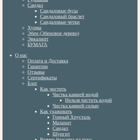
Сандал
Сандаловые бусы
Сандаловый браслет
Сандаловые четки
Хурма
Эбен (Эбеновое дерево)
Эвкалипт
БУМАГА
О нас
Оплата и Доставка
Гарантии
Отзывы
Сертификаты
Блог
Как чистить
Чистка камней водой
Нельзя чистить водой
Чистка камней солью
Как ухаживать
Горный Хрусталь
Малахит
Сандал
Шунгит
Размер браслета на руку