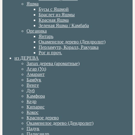
Яшма
Бусы с Яшмой
Браслет из Яшмы
Красная Яшма
Зеленая Яшма / Камбаба
Органика
Янтарь
Окаменелое дерево (Дендролит)
Перламутр, Коралл, Ракушка
Рог и проч.
из ДЕРЕВА
Запах дерева (ароматные)
Агар (Уд)
Амарант
Бамбук
Венге
Дуб
Камфора
Кедр
Кипарис
Кокос
Красное дерево
Окаменелое дерево (Дендролит)
Падук
Палисандр