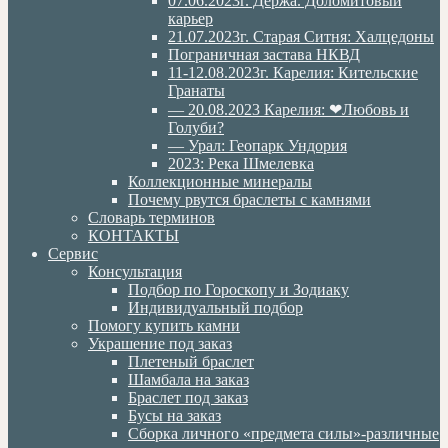
07.06.2023г. Дёржа. Доломитовый
карьер
21.07.2023г. Старая Ситня: Халцедоны
Пограничная застава НКВД
11-12.08.2023г. Карелия: Кительские
Гранаты
— 20.08.2023 Карелия: ❤Любовь и
Голуби?
— Урал: Геопарк Ундория
2023: Река Шмелевка
Коллекционные минералы
Почему рвутся браслеты с камнями
Словарь терминов
КОНТАКТЫ
Сервис
Консультация
Подбор по Гороскопу и Зодиаку
Индивидуальный подбор
Помогу купить камни
Украшение под заказ
Плетеный браслет
Шамбала на заказ
Браслет под заказ
Бусы на заказ
Сборка личного «предмета силы»-различные