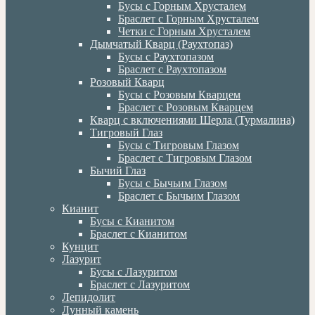
Бусы с Горным Хрусталем
Браслет с Горным Хрусталем
Четки с Горным Хрусталем
Дымчатый Кварц (Раухтопаз)
Бусы с Раухтопазом
Браслет с Раухтопазом
Розовый Кварц
Бусы с Розовым Кварцем
Браслет с Розовым Кварцем
Кварц с включениями Шерла (Турмалина)
Тигровый Глаз
Бусы с Тигровым Глазом
Браслет с Тигровым Глазом
Бычий Глаз
Бусы с Бычьим Глазом
Браслет с Бычьим Глазом
Кианит
Бусы с Кианитом
Браслет с Кианитом
Кунцит
Лазурит
Бусы с Лазуритом
Браслет с Лазуритом
Лепидолит
Лунный камень