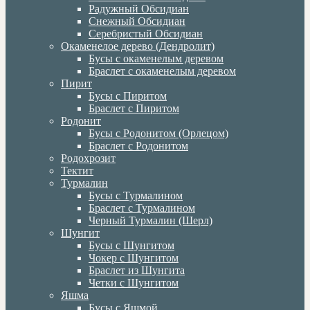
Радужный Обсидиан
Снежный Обсидиан
Серебристый Обсидиан
Окаменелое дерево (Дендролит)
Бусы с окаменелым деревом
Браслет с окаменелым деревом
Пирит
Бусы с Пиритом
Браслет с Пиритом
Родонит
Бусы с Родонитом (Орлецом)
Браслет с Родонитом
Родохрозит
Тектит
Турмалин
Бусы с Турмалином
Браслет с Турмалином
Черный Турмалин (Шерл)
Шунгит
Бусы с Шунгитом
Чокер с Шунгитом
Браслет из Шунгита
Четки с Шунгитом
Яшма
Бусы с Яшмой