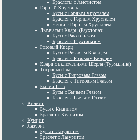
Браслеты с Аметистом
Горный Хрусталь
Бусы с Горным Хрусталем
Браслет с Горным Хрусталем
Четки с Горным Хрусталем
Дымчатый Кварц (Раухтопаз)
Бусы с Раухтопазом
Браслет с Раухтопазом
Розовый Кварц
Бусы с Розовым Кварцем
Браслет с Розовым Кварцем
Кварц с включениями Шерла (Турмалина)
Тигровый Глаз
Бусы с Тигровым Глазом
Браслет с Тигровым Глазом
Бычий Глаз
Бусы с Бычьим Глазом
Браслет с Бычьим Глазом
Кианит
Бусы с Кианитом
Браслет с Кианитом
Кунцит
Лазурит
Бусы с Лазуритом
Браслет с Лазуритом