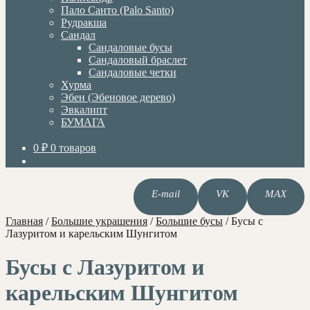
Пало Санто (Palo Santo)
Рудракша
Сандал
Сандаловые бусы
Сандаловый браслет
Сандаловые четки
Хурма
Эбен (Эбеновое дерево)
Эвкалипт
БУМАГА
0
₽
0 товаров
E-mail
VK
MAX
Главная
/
Большие украшения
/
Большие бусы
/
Бусы с
Лазуритом и карельским Шунгитом
Бусы с Лазуритом и
карельским Шунгитом