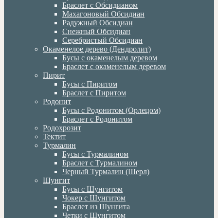
Браслет с Обсидианом
Махагоновый Обсидиан
Радужный Обсидиан
Снежный Обсидиан
Серебристый Обсидиан
Окаменелое дерево (Дендролит)
Бусы с окаменелым деревом
Браслет с окаменелым деревом
Пирит
Бусы с Пиритом
Браслет с Пиритом
Родонит
Бусы с Родонитом (Орлецом)
Браслет с Родонитом
Родохрозит
Тектит
Турмалин
Бусы с Турмалином
Браслет с Турмалином
Черный Турмалин (Шерл)
Шунгит
Бусы с Шунгитом
Чокер с Шунгитом
Браслет из Шунгита
Четки с Шунгитом