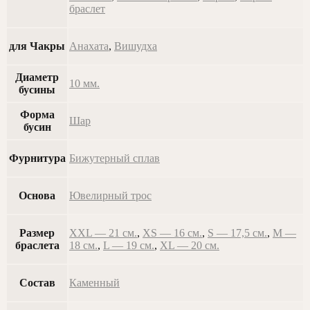
браслет
для Чакры
Анахата
,
Вишудха
Диаметр
10 мм.
бусины
Форма
Шар
бусин
Фурнитура
Бижутерный сплав
Основа
Ювелирный трос
Размер
XXL — 21 см.
,
XS — 16 см.
,
S — 17,5 см.
,
M —
браслета
18 см.
,
L — 19 см.
,
XL — 20 см.
Состав
Каменный