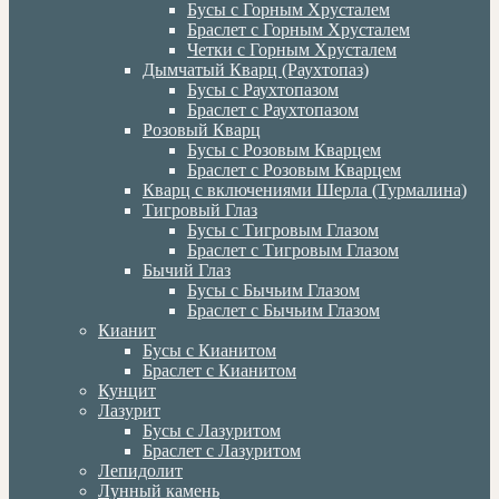
Бусы с Горным Хрусталем
Браслет с Горным Хрусталем
Четки с Горным Хрусталем
Дымчатый Кварц (Раухтопаз)
Бусы с Раухтопазом
Браслет с Раухтопазом
Розовый Кварц
Бусы с Розовым Кварцем
Браслет с Розовым Кварцем
Кварц с включениями Шерла (Турмалина)
Тигровый Глаз
Бусы с Тигровым Глазом
Браслет с Тигровым Глазом
Бычий Глаз
Бусы с Бычьим Глазом
Браслет с Бычьим Глазом
Кианит
Бусы с Кианитом
Браслет с Кианитом
Кунцит
Лазурит
Бусы с Лазуритом
Браслет с Лазуритом
Лепидолит
Лунный камень