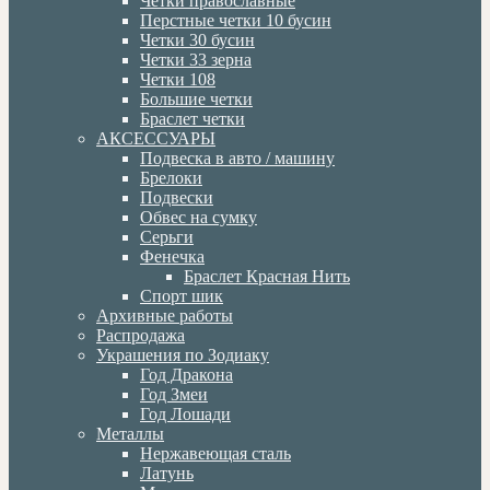
Четки православные
Перстные четки 10 бусин
Четки 30 бусин
Четки 33 зерна
Четки 108
Большие четки
Браслет четки
АКСЕССУАРЫ
Подвеска в авто / машину
Брелоки
Подвески
Обвес на сумку
Серьги
Фенечка
Браслет Красная Нить
Спорт шик
Архивные работы
Распродажа
Украшения по Зодиаку
Год Дракона
Год Змеи
Год Лошади
Металлы
Нержавеющая сталь
Латунь