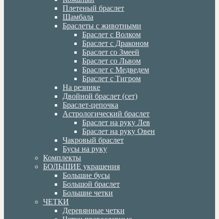
Плетеный браслет
Шамбала
Браслеты с животными
Браслет с Волком
Браслет с Драконом
Браслет со Змеей
Браслет со Львом
Браслет с Медведем
Браслет с Тигром
На резинке
Двойной браслет (сет)
Браслет-цепочка
Астрологический браслет
Браслет на руку Лев
Браслет на руку Овен
Чакровый браслет
Бусы на руку
Комплекты
БОЛЬШИЕ украшения
Большие бусы
Большой браслет
Большие четки
ЧЕТКИ
Деревянные четки