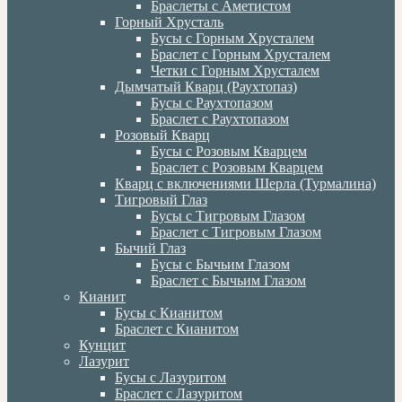
Браслеты с Аметистом
Горный Хрусталь
Бусы с Горным Хрусталем
Браслет с Горным Хрусталем
Четки с Горным Хрусталем
Дымчатый Кварц (Раухтопаз)
Бусы с Раухтопазом
Браслет с Раухтопазом
Розовый Кварц
Бусы с Розовым Кварцем
Браслет с Розовым Кварцем
Кварц с включениями Шерла (Турмалина)
Тигровый Глаз
Бусы с Тигровым Глазом
Браслет с Тигровым Глазом
Бычий Глаз
Бусы с Бычьим Глазом
Браслет с Бычьим Глазом
Кианит
Бусы с Кианитом
Браслет с Кианитом
Кунцит
Лазурит
Бусы с Лазуритом
Браслет с Лазуритом