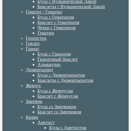
Бусы с Вулканической Лавой
Браслеты с Вулканической Лавой
Гематит / Гематин
Бусы с Гематином
Браслет с Гематином
Четки с Гематином
Гематин
Гиперстен
Говлит
Гранат
Бусы с Гранатом
Гранатовый браслет
Альмандин
Дюмортьерит
Бусы с Дюмортьеритом
Браслеты с Дюмортьеритом
Жемчуг
Бусы с Жемчугом
Браслет с Жемчугом
Змеевик
Бусы со Змеевиком
Браслет со Змеевиком
Кварц
Аметист
Бусы с Аметистом