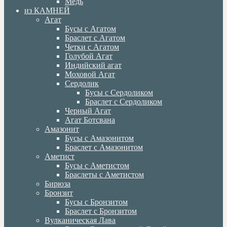
Медь
из КАМНЕЙ
Агат
Бусы с Агатом
Браслет с Агатом
Четки с Агатом
Голубой Агат
Индийский агат
Моховой Агат
Сердолик
Бусы с Сердоликом
Браслет с Сердоликом
Черный Агат
Агат Ботсвана
Амазонит
Бусы с Амазонитом
Браслет с Амазонитом
Аметист
Бусы с Аметистом
Браслеты с Аметистом
Бирюза
Бронзит
Бусы с Бронзитом
Браслет с Бронзитом
Вулканическая Лава