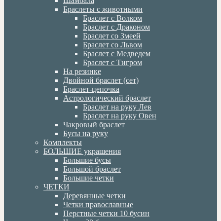
Шамбала
Браслеты с животными
Браслет с Волком
Браслет с Драконом
Браслет со Змеей
Браслет со Львом
Браслет с Медведем
Браслет с Тигром
На резинке
Двойной браслет (сет)
Браслет-цепочка
Астрологический браслет
Браслет на руку Лев
Браслет на руку Овен
Чакровый браслет
Бусы на руку
Комплекты
БОЛЬШИЕ украшения
Большие бусы
Большой браслет
Большие четки
ЧЕТКИ
Деревянные четки
Четки православные
Перстные четки 10 бусин