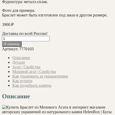
Фурнитура: металл.сплав.
Фото для примера.
Браслет может быть изготовлен под заказ в другом размере.
3900
₽
Доставка по всей России!
Количество
товара
В корзину
Браслет
Артикул:
7770103
с
Моховым
Описание
Агатом
Детали
"Бронзовый
Агат | Свойства
Лист"
Моховой агат | Свойства
21
Как ухаживать за украшениями
см.
Как купить
Как подобрать камень
Описание