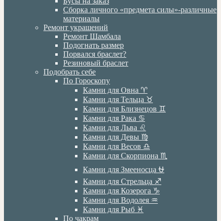
Бусы на заказ
Сборка личного «предмета силы»-различные
материалы
Ремонт украшений
Ремонт Шамбала
Подогнать размер
Порвался браслет?
Резиновый браслет
Подобрать себе
По Гороскопу
Камни для Овна ♈️
Камни для Тельца ♉️
Камни для Близнецов ♊️
Камни для Рака ♋️
Камни для Льва ♌️
Камни для Девы ♍️
Камни для Весов ♎️
Камни для Скорпиона ♏️
Камни для Змееносца ⛎
Камни для Стрельца ♐️
Камни для Козерога ♑️
Камни для Водолея ♒️
Камни для Рыб ♓️
По чакрам