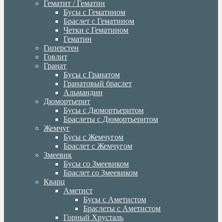
Гематит / Гематин
Бусы с Гематином
Браслет с Гематином
Четки с Гематином
Гематин
Гиперстен
Говлит
Гранат
Бусы с Гранатом
Гранатовый браслет
Альмандин
Дюмортьерит
Бусы с Дюмортьеритом
Браслеты с Дюмортьеритом
Жемчуг
Бусы с Жемчугом
Браслет с Жемчугом
Змеевик
Бусы со Змеевиком
Браслет со Змеевиком
Кварц
Аметист
Бусы с Аметистом
Браслеты с Аметистом
Горный Хрусталь