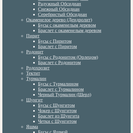
Радужный Обсидиан
Снежный Обсидиан
Серебристый Обсидиан
Окаменелое дерево (Дендролит)
Бусы с окаменелым деревом
Браслет с окаменелым деревом
Пирит
Бусы с Пиритом
Браслет с Пиритом
Родонит
Бусы с Родонитом (Орлецом)
Браслет с Родонитом
Родохрозит
Тектит
Турмалин
Бусы с Турмалином
Браслет с Турмалином
Черный Турмалин (Шерл)
Шунгит
Бусы с Шунгитом
Чокер с Шунгитом
Браслет из Шунгита
Четки с Шунгитом
Яшма
Бусы с Яшмой