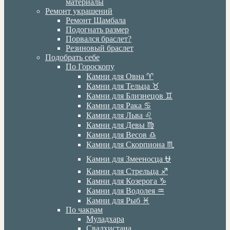
материалы
Ремонт украшений
Ремонт Шамбала
Подогнать размер
Порвался браслет?
Резиновый браслет
Подобрать себе
По Гороскопу
Камни для Овна ♈️
Камни для Тельца ♉️
Камни для Близнецов ♊️
Камни для Рака ♋️
Камни для Льва ♌️
Камни для Девы ♍️
Камни для Весов ♎️
Камни для Скорпиона ♏️
Камни для Змееносца ⛎
Камни для Стрельца ♐️
Камни для Козерога ♑️
Камни для Водолея ♒️
Камни для Рыб ♓️
По чакрам
Муладхара
Свадхистана