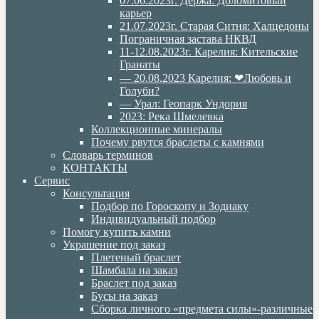
07.06.2023г. Дёржа. Доломитовый
карьер
21.07.2023г. Старая Ситня: Халцедоны
Пограничная застава НКВД
11-12.08.2023г. Карелия: Кительские
Гранаты
— 20.08.2023 Карелия: ❤Любовь и
Голуби?
— Урал: Геопарк Ундория
2023: Река Шмелевка
Коллекционные минералы
Почему рвутся браслеты с камнями
Словарь терминов
КОНТАКТЫ
Сервис
Консультация
Подбор по Гороскопу и Зодиаку
Индивидуальный подбор
Помогу купить камни
Украшение под заказ
Плетеный браслет
Шамбала на заказ
Браслет под заказ
Бусы на заказ
Сборка личного «предмета силы»-различные