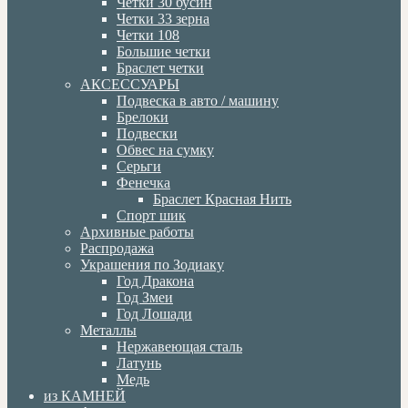
Четки 30 бусин
Четки 33 зерна
Четки 108
Большие четки
Браслет четки
АКСЕССУАРЫ
Подвеска в авто / машину
Брелоки
Подвески
Обвес на сумку
Серьги
Фенечка
Браслет Красная Нить
Спорт шик
Архивные работы
Распродажа
Украшения по Зодиаку
Год Дракона
Год Змеи
Год Лошади
Металлы
Нержавеющая сталь
Латунь
Медь
из КАМНЕЙ