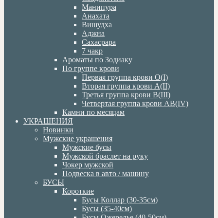
Манипура
Анахата
Вишудха
Аджна
Сахасрара
7 чакр
Ароматы по Зодиаку
По группе крови
Первая группа крови О(I)
Вторая группа крови А(II)
Третья группа крови В(III)
Четвертая группа крови АВ(IV)
Камни по месяцам
УКРАШЕНИЯ
Новинки
Мужские украшения
Мужские бусы
Мужской браслет на руку
Чокер мужской
Подвеска в авто / машину
БУСЫ
Короткие
Бусы Коллар (30-35см)
Бусы (35-40см)
Бусы Ожерелье (40-50см)