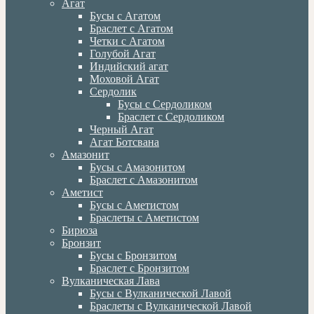
Агат
Бусы с Агатом
Браслет с Агатом
Четки с Агатом
Голубой Агат
Индийский агат
Моховой Агат
Сердолик
Бусы с Сердоликом
Браслет с Сердоликом
Черный Агат
Агат Ботсвана
Амазонит
Бусы с Амазонитом
Браслет с Амазонитом
Аметист
Бусы с Аметистом
Браслеты с Аметистом
Бирюза
Бронзит
Бусы с Бронзитом
Браслет с Бронзитом
Вулканическая Лава
Бусы с Вулканической Лавой
Браслеты с Вулканической Лавой