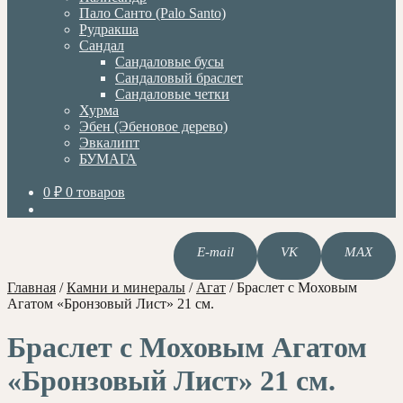
Пало Санто (Palo Santo)
Рудракша
Сандал
Сандаловые бусы
Сандаловый браслет
Сандаловые четки
Хурма
Эбен (Эбеновое дерево)
Эвкалипт
БУМАГА
0
₽
0 товаров
E-mail
VK
MAX
Главная
/
Камни и минералы
/
Агат
/
Браслет с Моховым
Агатом «Бронзовый Лист» 21 см.
Браслет с Моховым Агатом
«Бронзовый Лист» 21 см.