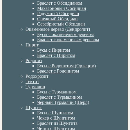
Браслет с Обсидианом
Махагоновый Обсидиан
Радужный Обсидиан
Снежный Обсидиан
Серебристый Обсидиан
Окаменелое дерево (Дендролит)
Бусы с окаменелым деревом
Браслет с окаменелым деревом
Пирит
Бусы с Пиритом
Браслет с Пиритом
Родонит
Бусы с Родонитом (Орлецом)
Браслет с Родонитом
Родохрозит
Тектит
Турмалин
Бусы с Турмалином
Браслет с Турмалином
Черный Турмалин (Шерл)
Шунгит
Бусы с Шунгитом
Чокер с Шунгитом
Браслет из Шунгита
Четки с Шунгитом