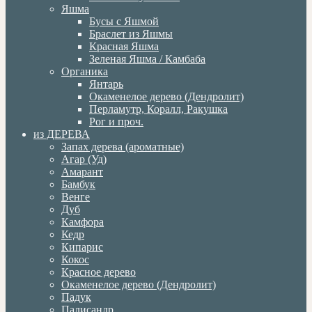
Яшма
Бусы с Яшмой
Браслет из Яшмы
Красная Яшма
Зеленая Яшма / Камбаба
Органика
Янтарь
Окаменелое дерево (Дендролит)
Перламутр, Коралл, Ракушка
Рог и проч.
из ДЕРЕВА
Запах дерева (ароматные)
Агар (Уд)
Амарант
Бамбук
Венге
Дуб
Камфора
Кедр
Кипарис
Кокос
Красное дерево
Окаменелое дерево (Дендролит)
Падук
Палисандр