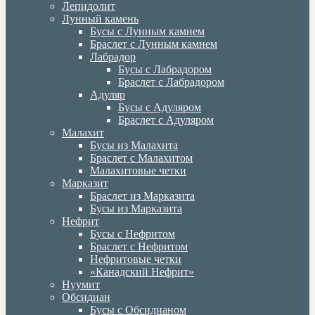
Лепидолит
Лунный камень
Бусы с Лунным камнем
Браслет с Лунным камнем
Лабрадор
Бусы с Лабрадором
Браслет с Лабрадором
Адуляр
Бусы с Адуляром
Браслет с Адуляром
Малахит
Бусы из Малахита
Браслет с Малахитом
Малахитовые четки
Марказит
Браслет из Марказита
Бусы из Марказита
Нефрит
Бусы с Нефритом
Браслет с Нефритом
Нефритовые четки
«Канадский Нефрит»
Нуумит
Обсидиан
Бусы с Обсидианом