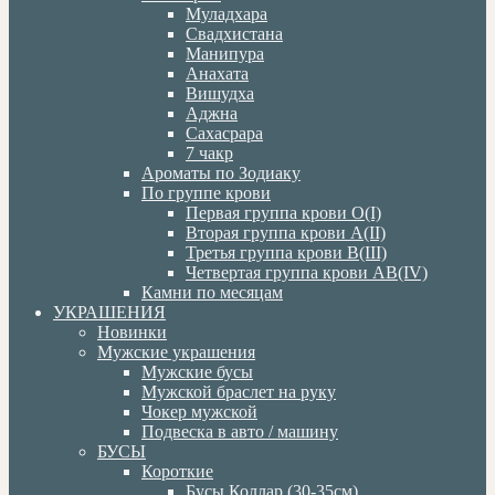
Муладхара
Свадхистана
Манипура
Анахата
Вишудха
Аджна
Сахасрара
7 чакр
Ароматы по Зодиаку
По группе крови
Первая группа крови О(I)
Вторая группа крови А(II)
Третья группа крови В(III)
Четвертая группа крови АВ(IV)
Камни по месяцам
УКРАШЕНИЯ
Новинки
Мужские украшения
Мужские бусы
Мужской браслет на руку
Чокер мужской
Подвеска в авто / машину
БУСЫ
Короткие
Бусы Коллар (30-35см)