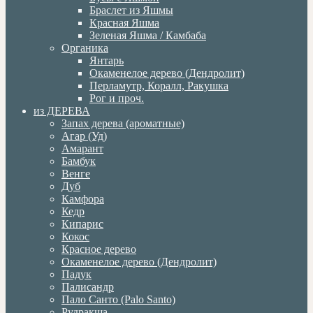
Браслет из Яшмы
Красная Яшма
Зеленая Яшма / Камбаба
Органика
Янтарь
Окаменелое дерево (Дендролит)
Перламутр, Коралл, Ракушка
Рог и проч.
из ДЕРЕВА
Запах дерева (ароматные)
Агар (Уд)
Амарант
Бамбук
Венге
Дуб
Камфора
Кедр
Кипарис
Кокос
Красное дерево
Окаменелое дерево (Дендролит)
Падук
Палисандр
Пало Санто (Palo Santo)
Рудракша