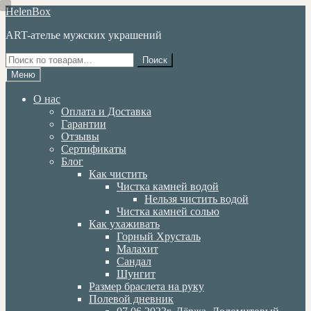
Перейти
Перейти
HelenBox
к
к
ART-ателье мужских украшений
навигации
содержимому
Искать:
Поиск
Меню
О нас
Оплата и Доставка
Гарантии
Отзывы
Сертификаты
Блог
Как чистить
Чистка камней водой
Нельзя чистить водой
Чистка камней солью
Как ухаживать
Горный Хрусталь
Малахит
Сандал
Шунгит
Размер браслета на руку
Полевой дневник