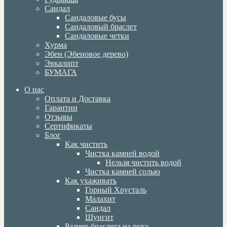
Сандал
Сандаловые бусы
Сандаловый браслет
Сандаловые четки
Хурма
Эбен (Эбеновое дерево)
Эвкалипт
БУМАГА
О нас
Оплата и Доставка
Гарантии
Отзывы
Сертификаты
Блог
Как чистить
Чистка камней водой
Нельзя чистить водой
Чистка камней солью
Как ухаживать
Горный Хрусталь
Малахит
Сандал
Шунгит
Размер браслета на руку