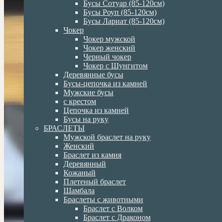
Бусы Сотуар (85-120см)
Бусы Роуп (85-120см)
Бусы Лариат (85-120см)
Чокер
Чокер мужской
Чокер женский
Черный чокер
Чокер с Шунгитом
Деревянные бусы
Бусы-цепочка из камней
Мужские бусы
с крестом
Цепочка из камней
Бусы на руку
БРАСЛЕТЫ
Мужской браслет на руку
Женский
Браслет из камня
Деревянный
Кожаный
Плетеный браслет
Шамбала
Браслеты с животными
Браслет с Волком
Браслет с Драконом