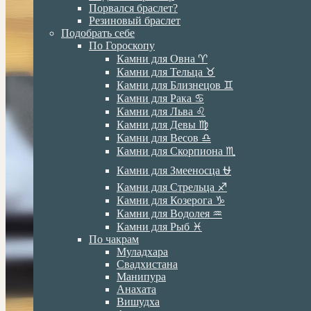
Порвался браслет?
Резиновый браслет
Подобрать себе
По Гороскопу
Камни для Овна ♈️
Камни для Тельца ♉️
Камни для Близнецов ♊️
Камни для Рака ♋️
Камни для Льва ♌️
Камни для Девы ♍️
Камни для Весов ♎️
Камни для Скорпиона ♏️
Камни для Змееносца ⛎
Камни для Стрельца ♐️
Камни для Козерога ♑️
Камни для Водолея ♒️
Камни для Рыб ♓️
По чакрам
Муладхара
Свадхистана
Манипура
Анахата
Вишудха