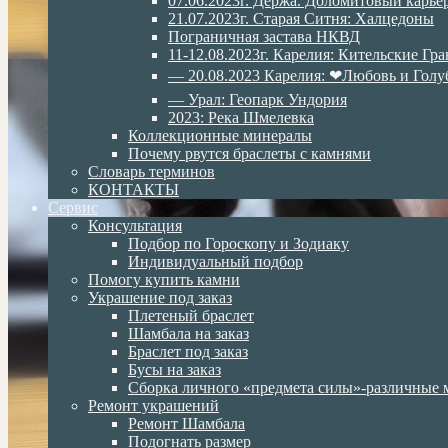
07.06.2023г. Дёржа. Доломитовый карье
21.07.2023г. Старая Ситня: Халцедоны
Пограничная застава НКВД
11-12.08.2023г. Карелия: Кительские Гр
— 20.08.2023 Карелия: ❤Любовь и Голу
— Урал: Геопарк Ундория
2023: Река Шмелевка
Коллекционные минералы
Почему рвутся браслеты с камнями
Словарь терминов
КОНТАКТЫ
Сервис
Консультация
Подбор по Гороскопу и Зодиаку
Индивидуальный подбор
Помогу купить камни
Украшение под заказ
Плетеный браслет
Шамбала на заказ
Браслет под заказ
Бусы на заказ
Сборка личного «предмета силы»-различные 
Ремонт украшений
Ремонт Шамбала
Подогнать размер