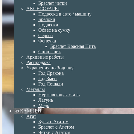
Браслет четки
АКСЕССУАРЫ
Подвеска в авто / машину
Брелоки
Подвески
Обвес на сумку
Серьги
Фенечка
Браслет Красная Нить
Спорт шик
Архивные работы
Распродажа
Украшения по Зодиаку
Год Дракона
Год Змеи
Год Лошади
Металлы
Нержавеющая сталь
Латунь
Медь
из КАМНЕЙ
Агат
Бусы с Агатом
Браслет с Агатом
Четки с Агатом