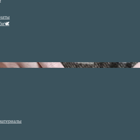
р
анаты
би🕊
материалы