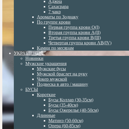
Аджна
Сахасрара
7 чакр
Ароматы по Зодиаку
По группе крови
Первая группа крови О(I)
Вторая группа крови А(II)
Третья группа крови В(III)
Четвертая группа крови АВ(IV)
Камни по месяцам
УКРАШЕНИЯ
Новинки
Мужские украшения
Мужские бусы
Мужской браслет на руку
Чокер мужской
Подвеска в авто / машину
БУСЫ
Короткие
Бусы Коллар (30-35см)
Бусы (35-40см)
Бусы Ожерелье (40-50см)
Длинные
Матинэ (50-60см)
Опера (60-85см)