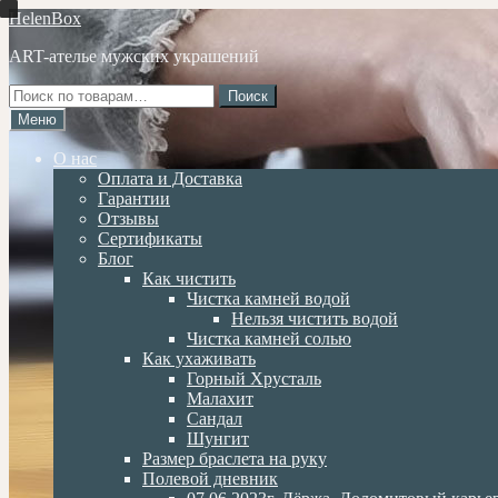
Перейти
Перейти
HelenBox
к
к
ART-ателье мужских украшений
навигации
содержимому
Искать:
Поиск
Меню
О нас
Оплата и Доставка
Гарантии
Отзывы
Сертификаты
Блог
Как чистить
Чистка камней водой
Нельзя чистить водой
Чистка камней солью
Как ухаживать
Горный Хрусталь
Малахит
Сандал
Шунгит
Размер браслета на руку
Полевой дневник