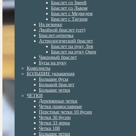
Браслет со Змеей
Браслет со Львом
Браслет с Медведем
Браслет с Тигром
На резинке
Двойной браслет (сет)
Браслет-цепочка
Астрологический браслет
Браслет на руку Лев
Браслет на руку Овен
Чакровый браслет
Бусы на руку
Комплекты
БОЛЬШИЕ украшения
Большие бусы
Большой браслет
Большие четки
ЧЕТКИ
Деревянные четки
Четки православные
Перстные четки 10 бусин
Четки 30 бусин
Четки 33 зерна
Четки 108
Большие четки