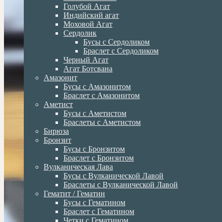
Голубой Агат
Индийский агат
Моховой Агат
Сердолик
Бусы с Сердоликом
Браслет с Сердоликом
Черный Агат
Агат Ботсвана
Амазонит
Бусы с Амазонитом
Браслет с Амазонитом
Аметист
Бусы с Аметистом
Браслеты с Аметистом
Бирюза
Бронзит
Бусы с Бронзитом
Браслет с Бронзитом
Вулканическая Лава
Бусы с Вулканической Лавой
Браслеты с Вулканической Лавой
Гематит / Гематин
Бусы с Гематином
Браслет с Гематином
Четки с Гематином