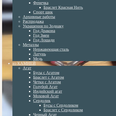
Фенечка
Браслет Красная Нить
Спорт шик
Архивные работы
Распродажа
Украшения по Зодиаку
Год Дракона
Год Змеи
Год Лошади
Металлы
Нержавеющая сталь
Латунь
Медь
из КАМНЕЙ
Агат
Бусы с Агатом
Браслет с Агатом
Четки с Агатом
Голубой Агат
Индийский агат
Моховой Агат
Сердолик
Бусы с Сердоликом
Браслет с Сердоликом
Черный Агат