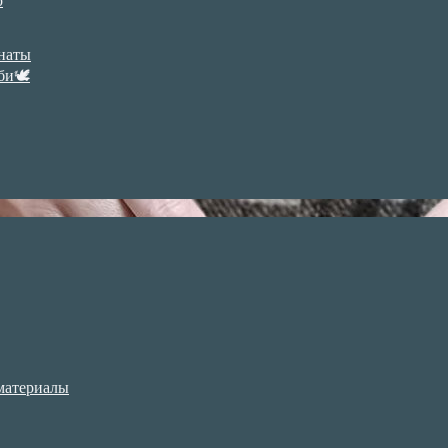
р
анаты
би🕊
материалы