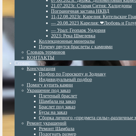
07.06.2023г. Дёржа. Доломитовый карье
21.07.2023г. Старая Ситня: Халцедоны
Пограничная застава НКВД
11-12.08.2023г. Карелия: Кительские Гр
— 20.08.2023 Карелия: ❤Любовь и Голу
— Урал: Геопарк Ундория
2023: Река Шмелевка
Коллекционные минералы
Почему рвутся браслеты с камнями
Словарь терминов
КОНТАКТЫ
Сервис
Консультация
Подбор по Гороскопу и Зодиаку
Индивидуальный подбор
Помогу купить камни
Украшение под заказ
Плетеный браслет
Шамбала на заказ
Браслет под заказ
Бусы на заказ
Сборка личного «предмета силы»-различные 
Ремонт украшений
Ремонт Шамбала
Подогнать размер