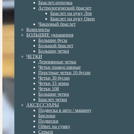
Браслет-цепочка
Астрологический браслет
Браслет на руку Лев
Браслет на руку Овен
Чакровый браслет
Комплекты
БОЛЬШИЕ украшения
Большие бусы
Большой браслет
Большие четки
ЧЕТКИ
Деревянные четки
Четки православные
Перстные четки 10 бусин
Четки 30 бусин
Четки 33 зерна
Четки 108
Большие четки
Браслет четки
АКСЕССУАРЫ
Подвеска в авто / машину
Брелоки
Подвески
Обвес на сумку
Серьги