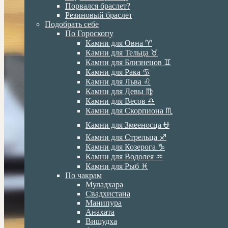
Порвался браслет?
Резиновый браслет
Подобрать себе
По Гороскопу
Камни для Овна ♈️
Камни для Тельца ♉️
Камни для Близнецов ♊️
Камни для Рака ♋️
Камни для Льва ♌️
Камни для Девы ♍️
Камни для Весов ♎️
Камни для Скорпиона ♏️
Камни для Змееносца ⛎
Камни для Стрельца ♐️
Камни для Козерога ♑️
Камни для Водолея ♒️
Камни для Рыб ♓️
По чакрам
Муладхара
Свадхистана
Манипура
Анахата
Вишудха