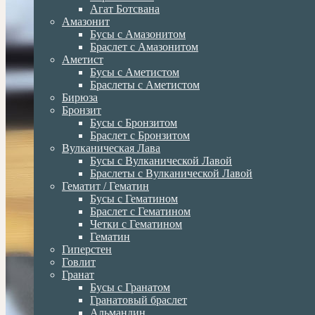
Агат Ботсвана
Амазонит
Бусы с Амазонитом
Браслет с Амазонитом
Аметист
Бусы с Аметистом
Браслеты с Аметистом
Бирюза
Бронзит
Бусы с Бронзитом
Браслет с Бронзитом
Вулканическая Лава
Бусы с Вулканической Лавой
Браслеты с Вулканической Лавой
Гематит / Гематин
Бусы с Гематином
Браслет с Гематином
Четки с Гематином
Гематин
Гиперстен
Говлит
Гранат
Бусы с Гранатом
Гранатовый браслет
Альмандин