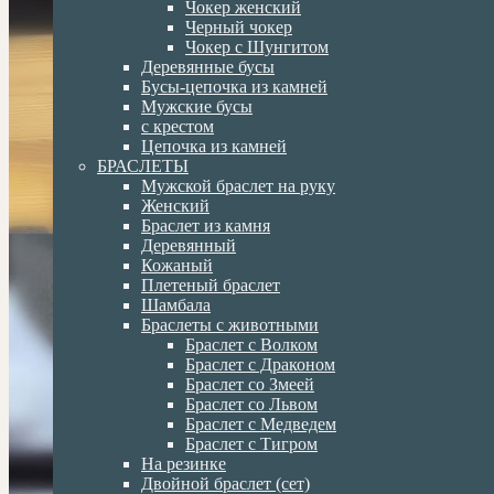
Чокер женский
Черный чокер
Чокер с Шунгитом
Деревянные бусы
Бусы-цепочка из камней
Мужские бусы
с крестом
Цепочка из камней
БРАСЛЕТЫ
Мужской браслет на руку
Женский
Браслет из камня
Деревянный
Кожаный
Плетеный браслет
Шамбала
Браслеты с животными
Браслет с Волком
Браслет с Драконом
Браслет со Змеей
Браслет со Львом
Браслет с Медведем
Браслет с Тигром
На резинке
Двойной браслет (сет)