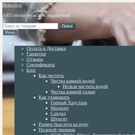
Перейти
Перейти
HelenBox
к
к
ART-ателье мужских украшений
навигации
содержимому
Искать:
Поиск
Меню
О нас
Оплата и Доставка
Гарантии
Отзывы
Сертификаты
Блог
Как чистить
Чистка камней водой
Нельзя чистить водой
Чистка камней солью
Как ухаживать
Горный Хрусталь
Малахит
Сандал
Шунгит
Размер браслета на руку
Полевой дневник