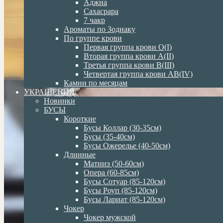
Аджна
Сахасрара
7 чакр
Ароматы по Зодиаку
По группе крови
Первая группа крови О(I)
Вторая группа крови А(II)
Третья группа крови В(III)
Четвертая группа крови АВ(IV)
Камни по месяцам
УКРАШЕНИЯ
Новинки
БУСЫ
Короткие
Бусы Коллар (30-35см)
Бусы (35-40см)
Бусы Ожерелье (40-50см)
Длинные
Матинэ (50-60см)
Опера (60-85см)
Бусы Сотуар (85-120см)
Бусы Роуп (85-120см)
Бусы Лариат (85-120см)
Чокер
Чокер мужской